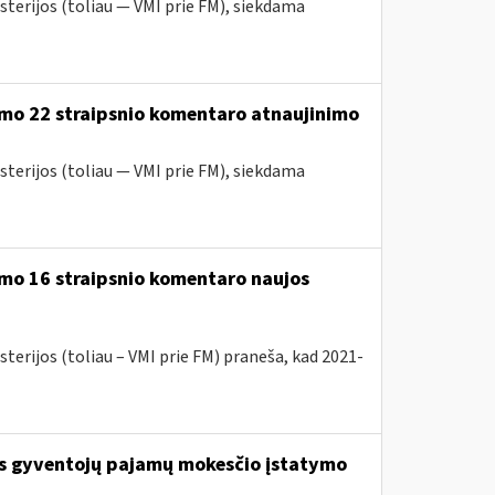
sterijos (toliau — VMI prie FM), siekdama
ymo 22 straipsnio komentaro atnaujinimo
sterijos (toliau — VMI prie FM), siekdama
mo 16 straipsnio komentaro naujos
terijos (toliau – VMI prie FM) praneša, kad 2021-
os gyventojų pajamų mokesčio įstatymo