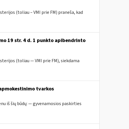
terijos (toliau – VMI prie FM) praneša, kad
o 19 str. 4 d. 1 punkto apibendrinto
sterijos (toliau — VMI prie FM), siekdama
 apmokestinimo tvarkos
nu iš šių būdų: — gyvenamosios paskirties