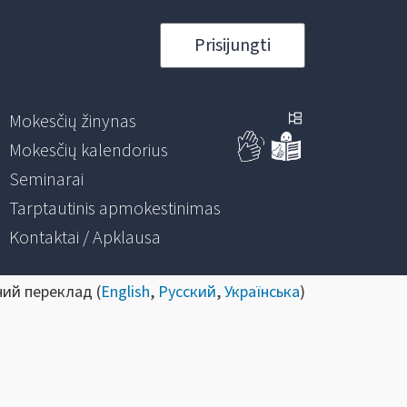
Prisijungti
Mokesčių žinynas
Mokesčių kalendorius
Seminarai
Tarptautinis apmokestinimas
Kontaktai / Apklausa
ний переклад (
English
,
Русский
,
Українська
)