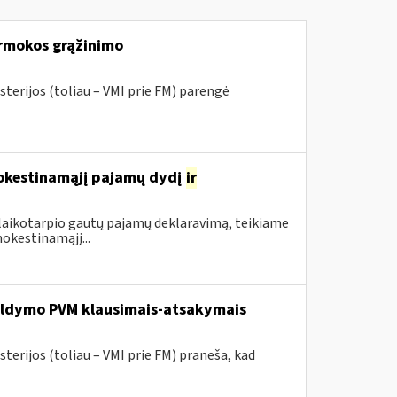
rmokos grąžinimo
sterijos (toliau – VMI prie FM) parengė
mokestinamąjį pajamų dydį
ir
 laikotarpio gautų pajamų deklaravimą, teikiame
okestinamąjį...
pildymo PVM klausimais-atsakymais
terijos (toliau – VMI prie FM) praneša, kad