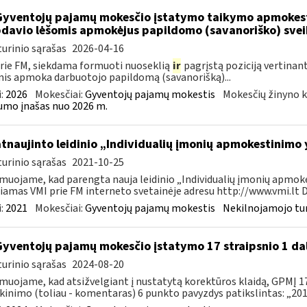
Gyventojų pajamų mokesčio įstatymo taikymo apmokes
davio lėšomis apmokėjus papildomo (savanoriško) sve
urinio sąrašas
2026-04-16
rie FM, siekdama formuoti nuoseklią
ir
pagrįstą poziciją vertinan
is apmoka darbuotojo papildomą (savanorišką)...
:
2026
Mokesčiai:
Gyventojų pajamų mokestis
Mokesčių žinyno k
mo įnašas nuo 2026 m.
atnaujinto leidinio „Individualių įmonių apmokestinimo
urinio sąrašas
2021-10-25
muojame, kad parengta nauja leidinio „Individualių įmonių apmokes
iamas VMI prie FM interneto svetainėje adresu http://www.vmi.lt D
:
2021
Mokesčiai:
Gyventojų pajamų mokestis
Nekilnojamojo tu
Gyventojų pajamų mokesčio įstatymo 17 straipsnio 1 da
urinio sąrašas
2024-08-20
muojame, kad atsižvelgiant į nustatytą korektūros klaidą, GPMĮ 17
kinimo (toliau - komentaras) 6 punkto pavyzdys patikslintas: „2015