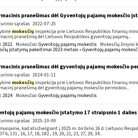
rmacinis pranešimas dėl Gyventojų pajamų mokesčio įst
urinio sąrašas
2022-07-25
ybinė
mokesčių
inspekcija prie Lietuvos Respublikos finansų mini
macinį pranešimą dėl Lietuvos Respublikos gyventojų pajamų...
:
2022
Mokesčiai:
Gyventojų pajamų mokestis
Mokesčių žinyno k
čių įstatymų pakeitimai 2023 metais » Gyventojų pajamų mokesči
rmacinis pranešimas dėl gyventojų pajamų mokesčio pe
urinio sąrašas
2024-01-11
ybinė
mokesčių
inspekcija prie Lietuvos Respublikos finansų mini
macinį pranešimą dėl gyventojų pajamų mokesčio permokos...
:
2024
Mokesčiai:
Gyventojų pajamų mokestis
ntojų pajamų mokesčio įstatymo 17 straipsnio 1 dalies 
urinio sąrašas
2025-10-09
muojame, kad atsižvelgiant į 2025 m. birželio 26 d. Lietuvos Res
7 6, 131 , 16, 17, 18, 182 , 19, 20, 21, 23, 27, 29, 34...