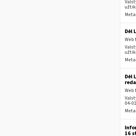
Valst
užtik
Metai
Dėl 
Web t
Valst
užtik
Metai
Dėl 
reda
Web t
Valst
04-01
Metai
Info
16 s