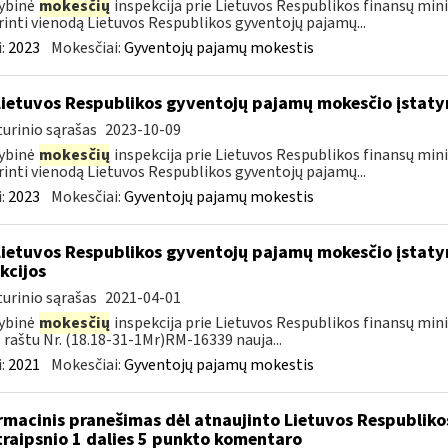
ybinė
mokesčių
inspekcija prie Lietuvos Respublikos finansų mini
rinti vienodą Lietuvos Respublikos gyventojų pajamų...
:
2023
Mokesčiai:
Gyventojų pajamų mokestis
Lietuvos Respublikos gyventojų pajamų mokesčio įstat
urinio sąrašas
2023-10-09
ybinė
mokesčių
inspekcija prie Lietuvos Respublikos finansų mini
rinti vienodą Lietuvos Respublikos gyventojų pajamų...
:
2023
Mokesčiai:
Gyventojų pajamų mokestis
Lietuvos Respublikos gyventojų pajamų mokesčio įstaty
kcijos
urinio sąrašas
2021-04-01
ybinė
mokesčių
inspekcija prie Lietuvos Respublikos finansų minis
 raštu Nr. (18.18-31-1Mr)RM-16339 nauja...
:
2021
Mokesčiai:
Gyventojų pajamų mokestis
rmacinis pranešimas dėl atnaujinto Lietuvos Respublik
traipsnio 1 dalies 5 punkto komentaro