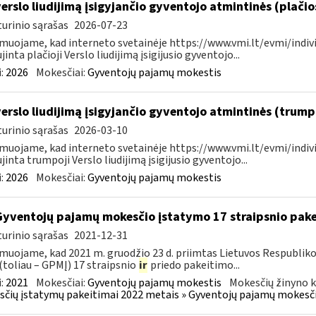
verslo liudijimą įsigyjančio gyventojo atmintinės (plači
urinio sąrašas
2026-07-23
muojame, kad interneto svetainėje https://www.vmi.lt/evmi/indivi
jinta plačioji Verslo liudijimą įsigijusio gyventojo...
:
2026
Mokesčiai:
Gyventojų pajamų mokestis
verslo liudijimą įsigyjančio gyventojo atmintinės (trum
urinio sąrašas
2026-03-10
muojame, kad interneto svetainėje https://www.vmi.lt/evmi/indivi
jinta trumpoji Verslo liudijimą įsigijusio gyventojo...
:
2026
Mokesčiai:
Gyventojų pajamų mokestis
Gyventojų pajamų mokesčio įstatymo 17 straipsnio pak
urinio sąrašas
2021-12-31
muojame, kad 2021 m. gruodžio 23 d. priimtas Lietuvos Respublik
(toliau – GPMĮ) 17 straipsnio
ir
priedo pakeitimo...
:
2021
Mokesčiai:
Gyventojų pajamų mokestis
Mokesčių žinyno k
čių įstatymų pakeitimai 2022 metais » Gyventojų pajamų mokesči