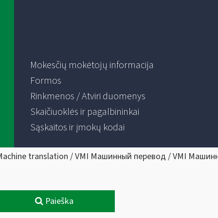
Mokesčių mokėtojų informacija
Formos
Rinkmenos / Atviri duomenys
Skaičiuoklės ir pagalbininkai
Sąskaitos ir įmokų kodai
Machine translation / VMI Машинный перевод / VMI Машин
Paieška