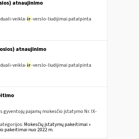
osios) atnaujinimo
duali-veikla-
ir
-verslo-liudijimai patalpinta
posios) atnaujinimo
duali-veikla-
ir
-verslo-liudijimai patalpinta
eitimo
os gyventojų pajamų mokesčio įstatymo Nr. IX-
ategorijos:
Mokesčių įstatymų pakeitimai »
o pakeitimai nuo 2022 m.