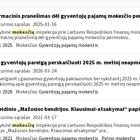
rmacinis pranešimas dėl gyventojų pajamų mokesčio pe
urinio sąrašas
2025-01-16
ybinė
mokesčių
inspekcija prie Lietuvos Respublikos finansų mini
macinį pranešimą dėl gyventojų pajamų mokesčio permokos...
:
2025
Mokesčiai:
Gyventojų pajamų mokestis
 gyventojų pareigą perskaičiuoti 2025 m. metinį neap
urinio sąrašas
2026-03-24
velgiant į gaunamus gyventojų paklausimus bei vykstantį 2025 m.
kinimą apie gyventojų pareigą perskaičiuoti 2025 m. metinį neapm
:
2026
Mokesčiai:
Gyventojų pajamų mokestis
leidinio „Mažosios bendrijos. Klausimai-atsakymai“ pa
urinio sąrašas
2021-03-17
ybinė
mokesčių
inspekcija prie Lietuvos Respublikos finansų minis
nys „Mažosios bendrijos. Klausimai-atsakymai“ yra...
:
2021
Mokesčiai:
Gyventojų pajamų mokestis
Pelno mokestis