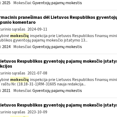
:
2025
Mokesčiai:
Gyventojų pajamų mokestis
rmacinis pranešimas dėl Lietuvos Respublikos gyvento
ipsnio komentaro
urinio sąrašas
2024-09-11
ybinė
mokesčių
inspekcija prie Lietuvos Respublikos finansų mini
blikos gyventojų pajamų mokesčio įstatymo 13...
:
2024
Mokesčiai:
Gyventojų pajamų mokestis
Lietuvos Respublikos gyventojų pajamų mokesčio įstaty
kcijos
urinio sąrašas
2021-07-08
ybinė
mokesčių
inspekcija prie Lietuvos Respublikos finansų minis
 raštu Nr. (18.18-31-1)RM-31605 nauja redakcija...
:
2021
Mokesčiai:
Gyventojų pajamų mokestis
Lietuvos Respublikos gyventojų pajamų mokesčio įstat
urinio sąrašas
2023-10-09