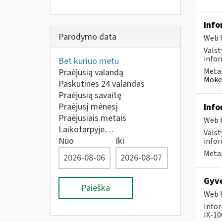
Info
Parodymo data
Web t
Valst
infor
Bet kuriuo metu
Metai
Praėjusią valandą
Mokes
Paskutines 24 valandas
Praėjusią savaitę
Praėjusį mėnesį
Info
Praėjusiais metais
Web t
Laikotarpyje…
Valst
Nuo
Iki
infor
Metai
Gyve
Paieška
Web t
Infor
IX-100