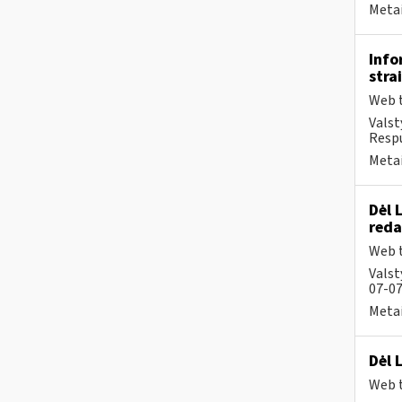
Metai
Info
stra
Web t
Valst
Respu
Metai
Dėl 
reda
Web t
Valst
07-07
Metai
Dėl 
Web t