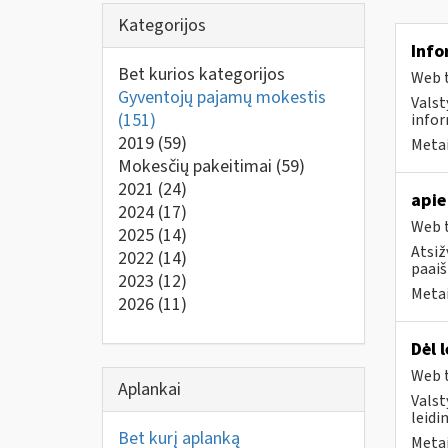
Kategorijos
Info
Bet kurios kategorijos
Web t
Gyventojų pajamų mokestis
Valst
(151)
infor
2019
(59)
Metai
Mokesčių pakeitimai
(59)
2021
(24)
apie
2024
(17)
Web t
2025
(14)
Atsiž
2022
(14)
paaiš
2023
(12)
Metai
2026
(11)
Dėl 
Web t
Aplankai
Valst
leidi
Bet kurį aplanką
Metai