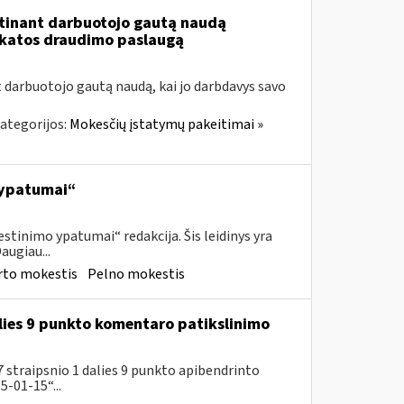
tinant darbuotojo gautą naudą
ikatos draudimo paslaugą
t darbuotojo gautą naudą, kai jo darbdavys savo
ategorijos:
Mokesčių įstatymų pakeitimai »
 ypatumai“
tinimo ypatumai“ redakcija. Šis leidinys yra
augiau...
rto mokestis
Pelno mokestis
lies 9 punkto komentaro patikslinimo
 straipsnio 1 dalies 9 punkto apibendrinto
-01-15“...