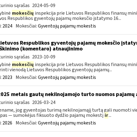
urinio sąrašas
2024-05-09
ybinė
mokesčių
inspekcija prie Lietuvos Respublikos finansų minis
vos Respublikos gyventojų pajamų mokesčio įstatymo 16...
:
2024
Mokesčiai:
Gyventojų pajamų mokestis
Lietuvos Respublikos gyventojų pajamų mokesčio įstatym
škinimo (komentaro) atnaujinimo
urinio sąrašas
2023-10-09
ybinė
mokesčių
inspekcija prie Lietuvos Respublikos finansų mini
rinti vienodą Lietuvos Respublikos gyventojų pajamų...
:
2023
Mokesčiai:
Gyventojų pajamų mokestis
2025 metais gautų nekilnojamojo turto nuomos pajamų
urinio sąrašas
2026-03-24
name, jog gyventojas turimą nekilnojamąjį turtą gali nuomoti vie
pas — sumokėjus fiksuoto dydžio pajamų mokestį
ir
...
:
2026
Mokesčiai:
Gyventojų pajamų mokestis