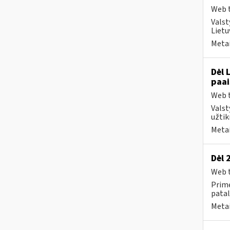
Web t
Valst
Lietu
Metai
Dėl 
paai
Web t
Valst
užtik
Metai
Dėl 
Web t
Prime
patal
Metai