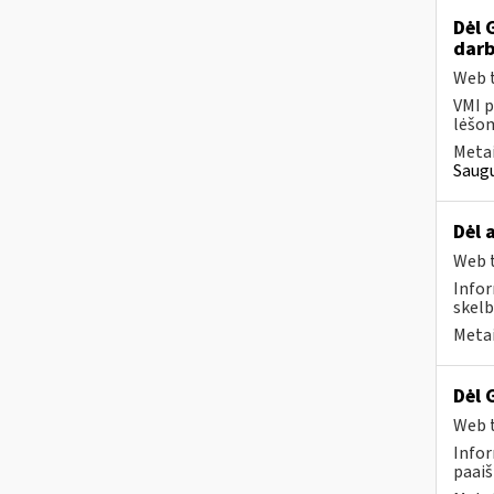
Dėl 
darb
Web t
VMI p
lėšom
Metai
Saugu
Dėl 
Web t
Infor
skelb
Metai
Dėl 
Web t
Infor
paaiš