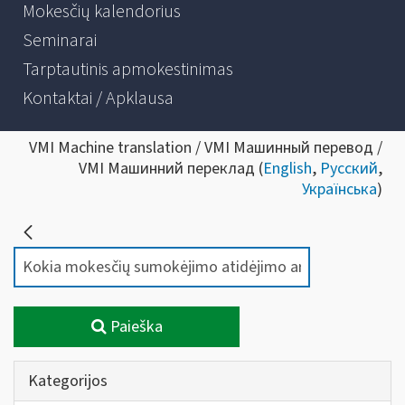
Mokesčių kalendorius
Seminarai
Tarptautinis apmokestinimas
Kontaktai / Apklausa
VMI Machine translation / VMI Машинный перевод /
VMI Машинний переклад (
English
,
Русский
,
Українська
)
Paieška
Kategorijos