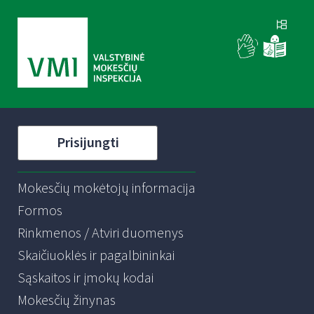
Prisijungti
Mokesčių mokėtojų informacija
Formos
Rinkmenos / Atviri duomenys
Skaičiuoklės ir pagalbininkai
Sąskaitos ir įmokų kodai
Mokesčių žinynas