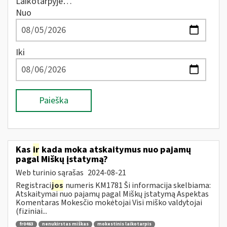
Laikotarpyje…
Nuo
Iki
Paieška
Kas
ir
kada moka atskaitymus nuo pajamų
pagal Miškų įstatymą?
Web turinio sąrašas
2024-08-21
Registraci
jos
numeris KM1781 Ši informacija skelbiama:
Atskaitymai nuo pajamų pagal Miškų įstatymą Aspektas
Komentaras Mokesčio mokėtojai Visi miško valdytojai
(fiziniai...
fr0463
nenukirstas miškas
mokestinis laikotarpis