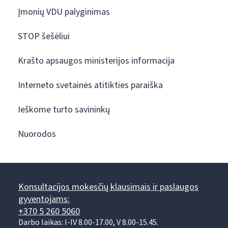
Įmonių VDU palyginimas
STOP šešėliui
Krašto apsaugos ministerijos informacija
Interneto svetainės atitikties paraiška
Ieškome turto savininkų
Nuorodos
Konsultacijos mokesčių klausimais ir paslaugos
gyventojams:
+370 5 260 5060
Darbo laikas: I-IV 8.00-17.00, V 8.00-15.45.