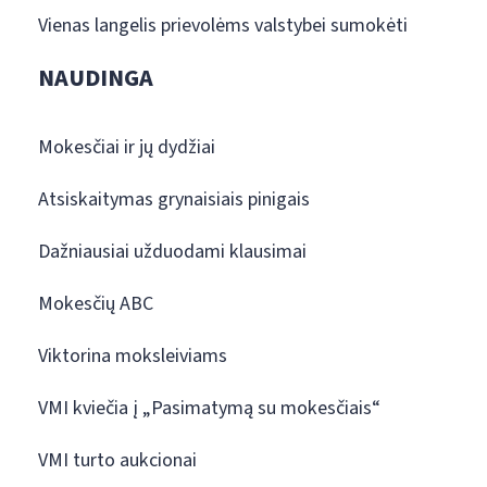
Vienas langelis prievolėms valstybei sumokėti
NAUDINGA
Mokesčiai ir jų dydžiai
Atsiskaitymas grynaisiais pinigais
Dažniausiai užduodami klausimai
Mokesčių ABC
Viktorina moksleiviams
VMI kviečia į „Pasimatymą su mokesčiais“
VMI turto aukcionai