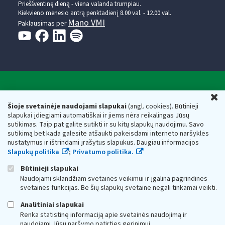
Prieššventinę dieną - viena valanda trumpiau.
Kiekvieno mėnesio antrą penktadienį 8.00 val. - 12.00 val.
Mano VMI
Paklausimas per
Valstybinė mokesčių inspekcija prie Lietuvos
U
Respublikos finansų ministerijos
Šioje svetainėje naudojami slapukai
(angl. cookies). Būtinieji
slapukai įdiegiami automatiškai ir jiems nėra reikalingas Jūsų
Biudžetinė įstaiga. Juridinio asmens kodas — 188659752,
sutikimas. Taip pat galite sutikti ir su kitų slapukų naudojimu. Savo
adresas: Vasario 16-osios g. 14, 01107 Vilnius, Lietuva, el.paštas:
sutikimą bet kada galėsite atšaukti pakeisdami interneto naršyklės
vmi@vmi.lt
, E. pristatymo dėžutės adresas 188659752
nustatymus ir ištrindami įrašytus slapukus. Daugiau informacijos
Duomenys apie Valstybinę mokesčių inspekciją prie Lietuvos
Slapukų politika
;
Privatumo politika.
Respublikos finansų ministerijos kaupiami ir saugomi Juridinių
asmenų registre
Būtinieji slapukai
Naudojami sklandžiam svetainės veikimui ir įgalina pagrindines
svetainės funkcijas. Be šių slapukų svetainė negali tinkamai veikti.
Analitiniai slapukai
Renka statistinę informaciją apie svetainės naudojimą ir
naudojami Jūsų naršymo patirties gerinimui.