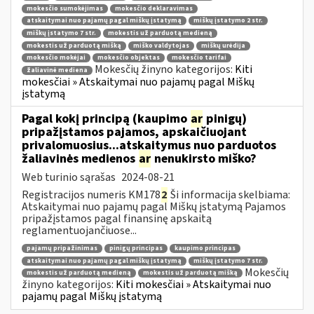
mokesčio sumokėjimas
mokesčio deklaravimas
atskaitymai nuo pajamų pagal miškų įstatymą
miškų įstatymo 2 str.
miškų įstatymo 7 str.
mokestis už parduotą medieną
mokestis už parduotą mišką
miško valdytojas
miškų urėdija
mokesčio mokėjai
mokesčio objektas
mokesčio tarifai
Mokesčių žinyno kategorijos:
Kiti
žaliavinė mediena
mokesčiai » Atskaitymai nuo pajamų pagal Miškų
įstatymą
Pagal kokį principą (kaupimo
ar
pinigų)
pripažįstamos pajamos, apskaičiuojant
privalomuosius...atskaitymus nuo parduotos
žaliavinės medienos
ar
nenukirsto miško?
Web turinio sąrašas
2024-08-21
Registracijos numeris KM178
2
Ši informacija skelbiama:
Atskaitymai nuo pajamų pagal Miškų įstatymą Pajamos
pripažįstamos pagal finansinę apskaitą
reglamentuojančiuose...
pajamų pripažinimas
pinigų principas
kaupimo principas
atskaitymai nuo pajamų pagal miškų įstatymą
miškų įstatymo 7 str.
Mokesčių
mokestis už parduotą medieną
mokestis už parduotą mišką
žinyno kategorijos:
Kiti mokesčiai » Atskaitymai nuo
pajamų pagal Miškų įstatymą