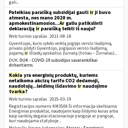
gali...
Pateikiau paraišką subsidijai gauti
ir
ji buvo
atmesta, nes mano 2020 m.
apmokestinamosios...
Ar
galiu patikslinti
deklaraciją
ir
paraišką teikti iš naujo?
Web turinio sąrašas
2021-08-18
Gyventojas, kuris vykdo veiklą įsigijęs verslo liudijimą,
privalo pildyti Gyventojo, įsigijusio verslo liudijimą,
pajamų
ir
išlaidų apskaitos žurnalą (toliau – Žurnalas)....
DUK:
DUK - COVID-19 subsidijos savarankiškai
dirbantiems
Kokia
yra energinių produktų, kuriems
netaikoma akcizų tarifo CO2 dedamoji,
naudotojų...leidimų išdavimo
ir
naudojimo
tvarka
?
Web turinio sąrašas
2025-03-19
Registracijos numeris KM3506 Ši informacija skelbiama:
Energiniai produktai, naudojami kaip šildymo kuras arba
kaip variklių degalai stacionarioje įrangoje ar įrangoje,
kuri naudojama statyboje...
Mokesčių žinyno kategorijos:
Akcizai » Energiniai