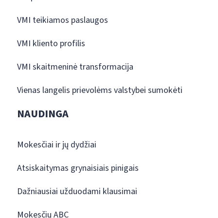
VMI teikiamos paslaugos
VMI kliento profilis
VMI skaitmeninė transformacija
Vienas langelis prievolėms valstybei sumokėti
NAUDINGA
Mokesčiai ir jų dydžiai
Atsiskaitymas grynaisiais pinigais
Dažniausiai užduodami klausimai
Mokesčių ABC