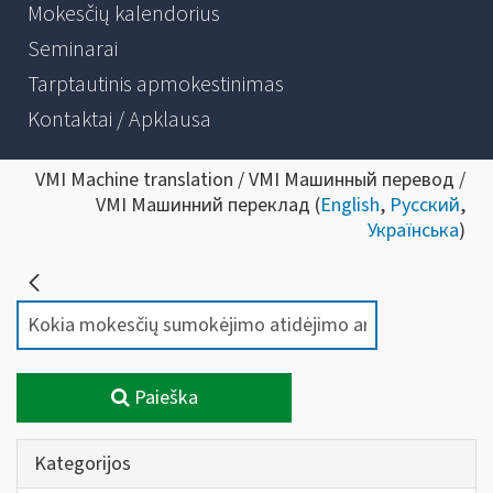
Mokesčių kalendorius
Seminarai
Tarptautinis apmokestinimas
Kontaktai / Apklausa
VMI Machine translation / VMI Машинный перевод /
VMI Машинний переклад (
English
,
Русский
,
Українська
)
Paieška
Kategorijos