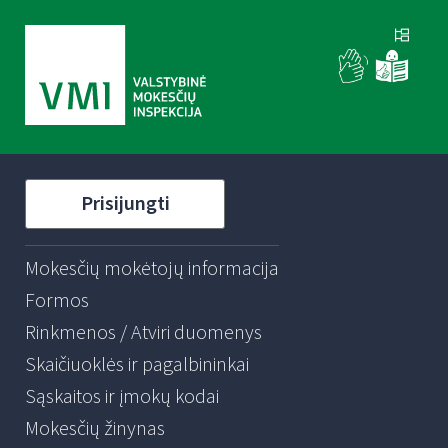
Prisijungti
Mokesčių mokėtojų informacija
Formos
Rinkmenos / Atviri duomenys
Skaičiuoklės ir pagalbininkai
Sąskaitos ir įmokų kodai
Mokesčių žinynas