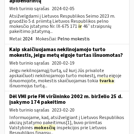
apibendrintų
Web turinio sąrašas
2024-02-05
Atsižvelgdami į Lietuvos Respublikos Seimo 2023 m.
gruodžio 5 d. priimtą Lietuvos Respublikos pelno
mokesčio įstatymo Nr. IX-675 171
ir
46¹ straipsnių
pakeitimo įstatymą...
Metai:
2024
Mokesčiai:
Pelno mokestis
Kaip skaičiuojamas nekilnojamojo turto
mokestis, jeigu metų eigoje turtas išnuomotas?
Web turinio sąrašas
2020-02-19
Jeigu nekilnojamąjį turtą, už kurį Jūs privalote
apskaičiuoti nekilnojamojo turto mokestį, metų eigoje
išnuomojote, mokestis skaičiuojamas tokia
tvarka
:
išnuomojus turtą...
Dėl VMI prie FM viršininko 2002 m. birželio 25 d.
įsakymo 174 pakeitimo
Web turinio sąrašas
2023-02-20
Informuojame, kad, atsižvelgiant į Lietuvos Respublikos
akcizų įstatymo pakeitimus[1], buvo priimtas
Valstybinės
mokesčių
inspekcijos prie Lietuvos
Respublikos finansų...