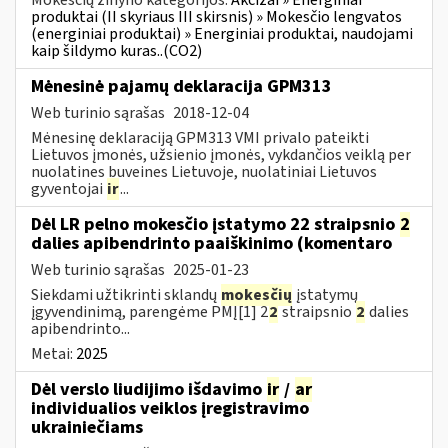
produktai (II skyriaus III skirsnis) » Mokesčio lengvatos
(energiniai produktai) » Energiniai produktai, naudojami
kaip šildymo kuras..(CO2)
Mėnesinė pajamų deklaracija GPM313
Web turinio sąrašas
2018-12-04
Mėnesinę deklaraciją GPM313 VMI privalo pateikti
Lietuvos įmonės, užsienio įmonės, vykdančios veiklą per
nuolatines buveines Lietuvoje, nuolatiniai Lietuvos
gyventojai
ir
...
Dėl LR pelno mokesčio įstatymo 22 straipsnio
2
dalies apibendrinto paaiškinimo (komentaro
Web turinio sąrašas
2025-01-23
Siekdami užtikrinti sklandų
mokesčių
įstatymų
įgyvendinimą, parengėme PMĮ[1] 2
2
straipsnio
2
dalies
apibendrinto...
Metai:
2025
Dėl verslo liudijimo išdavimo
ir
/
ar
individualios veiklos įregistravimo
ukrainiečiams