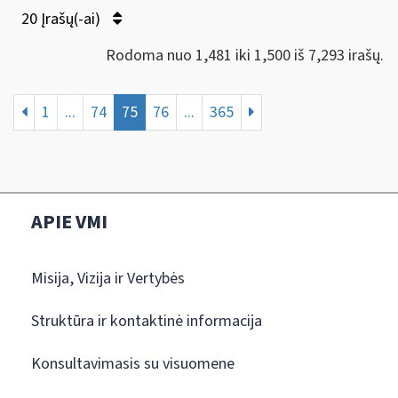
20 Įrašų(-ai)
Rodoma nuo 1,481 iki 1,500 iš 7,293 irašų.
1
...
74
75
76
...
365
APIE VMI
Misija, Vizija ir Vertybės
Struktūra ir kontaktinė informacija
Konsultavimasis su visuomene