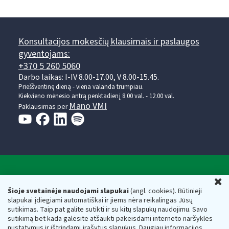
Konsultacijos mokesčių klausimais ir paslaugos
gyventojams:
+370 5 260 5060
Darbo laikas: I-IV 8.00-17.00, V 8.00-15.45.
Prieššventinę dieną - viena valanda trumpiau.
Kiekvieno mėnesio antrą penktadienį 8.00 val. - 12.00 val.
Mano VMI
Paklausimas per
Valstybinė mokesčių inspekcija prie Lietuvos
U
Respublikos finansų ministerijos
Šioje svetainėje naudojami slapukai
(angl. cookies). Būtinieji
slapukai įdiegiami automatiškai ir jiems nėra reikalingas Jūsų
Biudžetinė įstaiga. Juridinio asmens kodas — 188659752,
sutikimas. Taip pat galite sutikti ir su kitų slapukų naudojimu. Savo
adresas: Vasario 16-osios g. 14, 01107 Vilnius, Lietuva, el.paštas:
sutikimą bet kada galėsite atšaukti pakeisdami interneto naršyklės
vmi@vmi.lt
, E. pristatymo dėžutės adresas 188659752
nustatymus ir ištrindami įrašytus slapukus. Daugiau informacijos