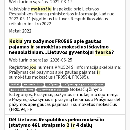
Web turinio sąrašas
2022-03-17
Valstybinė
mokesčių
inspekcija prie Lietuvos
Respublikos finansų ministerijos informuoja, kad nuo
2022-03-11 įsigaliojus Lietuvos Respublikos vidaus
reikalų ministro 2022...
Metai:
2022
Kokia
yra pažymos FR0595 apie gautas
pajamas
ir
sumokėtus mokesčius išdavimo
nenuolatiniam...Lietuvos gyventojui
tvarka
?
Web turinio sąrašas
2026-06-25
Registraci
jos
numeris KM1524 Ši informacija skelbiama:
Prašymas dėl pažymos apie gautas pajamas
ir
sumokėtus mokesčius (FR0594, FR0595)...
fr0595
nenuolatinis
pažyma
pažyma apie gautas pajamas
Mokesčių žinyno
gautos pajamos
sumokėtas mokestis
kategorijos:
Prašymai, pažymos ir mokėjimo duomenys
» Pažymų užsakymas ir prašymų teikimas » Prašymas dėl
pažymos apie gautas pajamas ir sumokėtus mokesčius
(FR0594, FR
Dėl Lietuvos Respublikos pelno mokesčio
įstatymo 461 straipsnio
2
ir
4 dalių