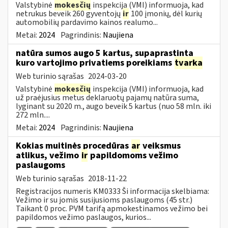
Valstybinė
mokesčių
inspekcija (VMI) informuoja, kad
netrukus beveik 260 gyventojų
ir
100 įmonių, dėl kurių
automobilių pardavimo kainos realumo...
Metai:
2024
Pagrindinis:
Naujiena
natūra sumos augo 5 kartus, supaprastinta
kuro vartojimo privatiems poreikiams
tvarka
Web turinio sąrašas
2024-03-20
Valstybinė
mokesčių
inspekcija (VMI) informuoja, kad
už praėjusius metus deklaruotų pajamų natūra suma,
lyginant su 2020 m., augo beveik 5 kartus (nuo 58 mln. iki
272 mln....
Metai:
2024
Pagrindinis:
Naujiena
Kokias muitinės procedūras
ar
veiksmus
atlikus, vežimo
ir
papildomoms vežimo
paslaugoms
Web turinio sąrašas
2018-11-22
Registracijos numeris KM0333 Ši informacija skelbiama:
Vežimo ir su jomis susijusioms paslaugoms (45 str.)
Taikant 0 proc. PVM tarifą apmokestinamos vežimo bei
papildomos vežimo paslaugos, kurios...