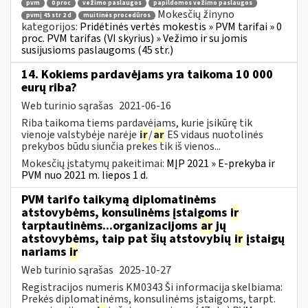
pvm
0 proc
vežimo paslaugos
papildomos vežimo paslaugos
Mokesčių žinyno
pvmį 45 str 2 d
muitinės procedūros
kategorijos:
Pridėtinės vertės mokestis » PVM tarifai » 0
proc. PVM tarifas (VI skyrius) » Vežimo ir su jomis
susijusioms paslaugoms (45 str.)
14. Kokiems pardavėjams yra taikoma 10 000
eurų riba?
Web turinio sąrašas
2021-06-16
Riba taikoma tiems pardavėjams, kurie įsikūrę tik
vienoje valstybėje narėje
ir
/
ar
ES vidaus nuotolinės
prekybos būdu siunčia prekes tik iš vienos...
Mokesčių įstatymų pakeitimai:
MĮP 2021 » E-prekyba ir
PVM nuo 2021 m. liepos 1 d.
PVM tarifo taikymą diplomatinėms
atstovybėms, konsulinėms įstaigoms
ir
tarptautinėms...organizacijoms
ar
jų
atstovybėms, taip pat šių atstovybių
ir
įstaigų
nariams
ir
Web turinio sąrašas
2025-10-27
Registracijos numeris KM0343 Ši informacija skelbiama:
Prekės diplomatinėms, konsulinėms įstaigoms, tarpt.