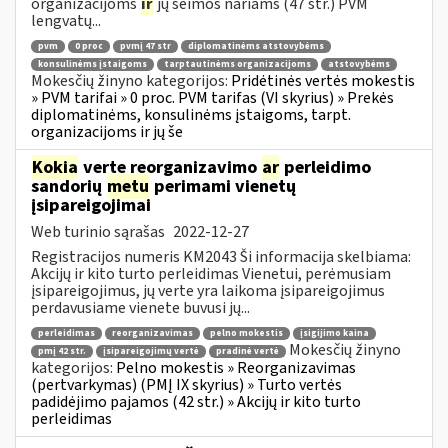
organizacijoms
ir
jų šeimos nariams (47 str.) PVM
lengvatų...
pvm
0 proc
pvmį 47 str
diplomatinėms atstovybėms
konsulinėms įstaigoms
tarptautinėms organizacijoms
atstovybėms
Mokesčių žinyno kategorijos:
Pridėtinės vertės mokestis
» PVM tarifai » 0 proc. PVM tarifas (VI skyrius) » Prekės
diplomatinėms, konsulinėms įstaigoms, tarpt.
organizacijoms ir jų še
Kokia
verte reorganizavimo
ar
perleidimo
sandorių
metu
perimami vienetų
įsipareigojimai
Web turinio sąrašas
2022-12-27
Registracijos numeris KM2043 Ši informacija skelbiama:
Akcijų ir kito turto perleidimas Vienetui, perėmusiam
įsipareigojimus, jų verte yra laikoma įsipareigojimus
perdavusiame vienete buvusi jų...
perleidimas
reorganizavimas
pelno mokestis
įsigijimo kaina
Mokesčių žinyno
pmį 42 str.
įsipareigojimų vertė
pradinė vertė
kategorijos:
Pelno mokestis » Reorganizavimas
(pertvarkymas) (PMĮ IX skyrius) » Turto vertės
padidėjimo pajamos (42 str.) » Akcijų ir kito turto
perleidimas