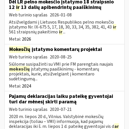
Dėl LR pelno mokesčio įstatymo 18 straipsnio
12
ir
13 dalių apibendrintų paaiškinimų
Web turinio sąrašas
2026-01-08
Atsižvelgdami į Lietuvos Respublikos pelno mokesčio
įstatymo Nr. IX-675 5, 17, 18, 30, 33, 34, 35, 382, 41, 43
ir
561 straipsnių pakeitimo
ir
...
Metai:
2026
Mokesčių
įstatymo komentarų projektai
Web turinio sąrašas
2020-08-25
Siūlome susipažinti su VMI prie FM parengtais naujais
mokesčių
įstatymų paaiškinimų - komentarų
projektais, kurie, atsižvelgiant į komentaro
sudėtingumą...
Metai:
2024
Pajamų deklaracijas laiku pateikę gyventojai
turi dar mėnesį skirti paramą
Web turinio sąrašas
2020-07-21
2020 m. liepos 20 d., Vilnius. Valstybinė mokesčių
inspekcija (toliau – VMI) informuoja, kad pajamų
deklaracijas iki š. m. liepos 1 d. pateikę gyventojai vis d
ar