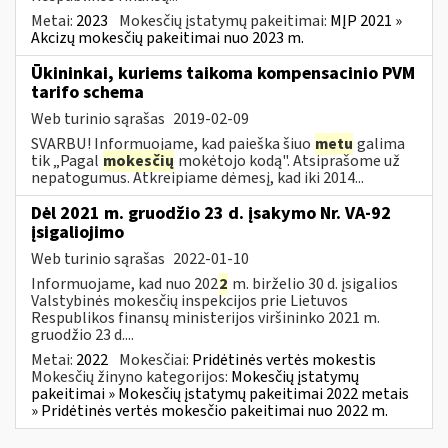
Metai:
2023
Mokesčių įstatymų pakeitimai:
MĮP 2021 »
Akcizų mokesčių pakeitimai nuo 2023 m.
Ūkininkai, kuriems taikoma kompensacinio PVM
tarifo schema
Web turinio sąrašas
2019-02-09
SVARBU! Informuojame, kad paieška šiuo
metu
galima
tik „Pagal
mokesčių
mokėtojo kodą". Atsiprašome už
nepatogumus. Atkreipiame dėmesį, kad iki 2014...
Dėl 2021 m. gruodžio 23 d. įsakymo Nr. VA-92
įsigaliojimo
Web turinio sąrašas
2022-01-10
Informuojame, kad nuo 202
2
m. birželio 30 d. įsigalios
Valstybinės mokesčių inspekcijos prie Lietuvos
Respublikos finansų ministerijos viršininko 2021 m.
gruodžio 23 d....
Metai:
2022
Mokesčiai:
Pridėtinės vertės mokestis
Mokesčių žinyno kategorijos:
Mokesčių įstatymų
pakeitimai » Mokesčių įstatymų pakeitimai 2022 metais
» Pridėtinės vertės mokesčio pakeitimai nuo 2022 m.