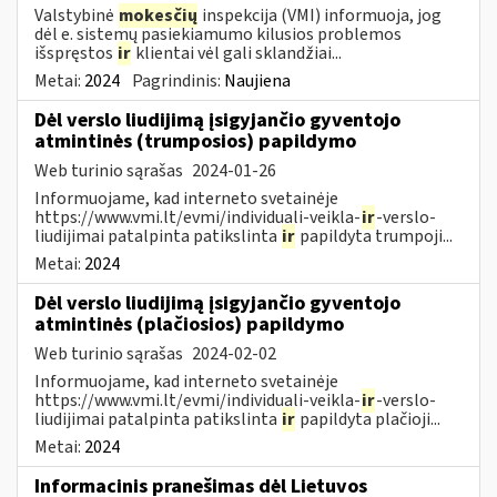
Valstybinė
mokesčių
inspekcija (VMI) informuoja, jog
dėl e. sistemų pasiekiamumo kilusios problemos
išspręstos
ir
klientai vėl gali sklandžiai...
Metai:
2024
Pagrindinis:
Naujiena
Dėl verslo liudijimą įsigyjančio gyventojo
atmintinės (trumposios) papildymo
Web turinio sąrašas
2024-01-26
Informuojame, kad interneto svetainėje
https://www.vmi.lt/evmi/individuali-veikla-
ir
-verslo-
liudijimai patalpinta patikslinta
ir
papildyta trumpoji...
Metai:
2024
Dėl verslo liudijimą įsigyjančio gyventojo
atmintinės (plačiosios) papildymo
Web turinio sąrašas
2024-02-02
Informuojame, kad interneto svetainėje
https://www.vmi.lt/evmi/individuali-veikla-
ir
-verslo-
liudijimai patalpinta patikslinta
ir
papildyta plačioji...
Metai:
2024
Informacinis pranešimas dėl Lietuvos