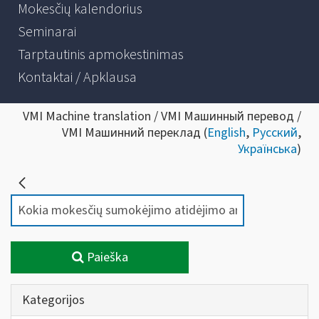
Mokesčių kalendorius
Seminarai
Tarptautinis apmokestinimas
Kontaktai / Apklausa
VMI Machine translation / VMI Машинный перевод /
VMI Машинний переклад (
English
,
Русский
,
Українська
)
Paieška
Kategorijos