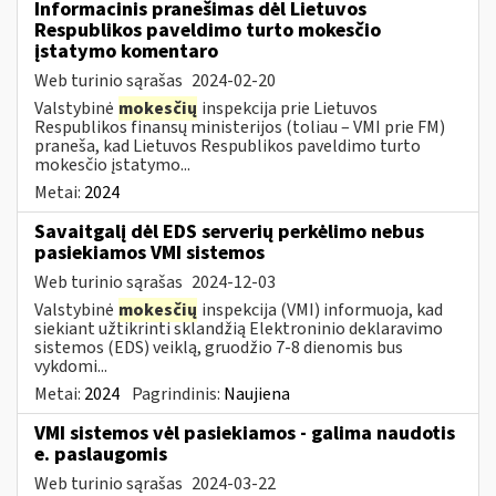
Informacinis pranešimas dėl Lietuvos
Respublikos paveldimo turto mokesčio
įstatymo komentaro
Web turinio sąrašas
2024-02-20
Valstybinė
mokesčių
inspekcija prie Lietuvos
Respublikos finansų ministerijos (toliau – VMI prie FM)
praneša, kad Lietuvos Respublikos paveldimo turto
mokesčio įstatymo...
Metai:
2024
Savaitgalį dėl EDS serverių perkėlimo nebus
pasiekiamos VMI sistemos
Web turinio sąrašas
2024-12-03
Valstybinė
mokesčių
inspekcija (VMI) informuoja, kad
siekiant užtikrinti sklandžią Elektroninio deklaravimo
sistemos (EDS) veiklą, gruodžio 7-8 dienomis bus
vykdomi...
Metai:
2024
Pagrindinis:
Naujiena
VMI sistemos vėl pasiekiamos - galima naudotis
e. paslaugomis
Web turinio sąrašas
2024-03-22