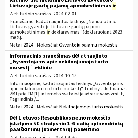
Lietuvoje gautų pajamų apmokestinimas
ir
Web turinio sąrašas
2024-02-01
Pranešame, kad atnaujintas leidinys „Nenuolatinio
Lietuvos gyventojo Lietuvoje gautų pajamų
apmokestinimas
ir
deklaravimas“ (deklaruojant 2023
metų...
Metai:
2024
Mokesčiai:
Gyventojų pajamų mokestis
Informacinis pranešimas dėl atnaujinto
„Gyventojams apie nekilnojamojo turto
mokestį“ leidinio
Web turinio sąrašas
2024-10-15
Informuojame, kad atnaujintas leidinys „Gyventojams
apie nekilnojamojo turto mokestį“. Leidinys skelbiamas
VMI prie FM[1] interneto svetainėje adresu: www.vmi.lt/
Pagrindinis /...
Metai:
2024
Mokesčiai:
Nekilnojamojo turto mokestis
Dėl Lietuvos Respublikos pelno mokesčio
įstatymo 50 straipsnio 1-6 dalių apibendrintų
paaiškinimų (komentarų) pakeitimo
Web turinio sąrašas
2024-04-30