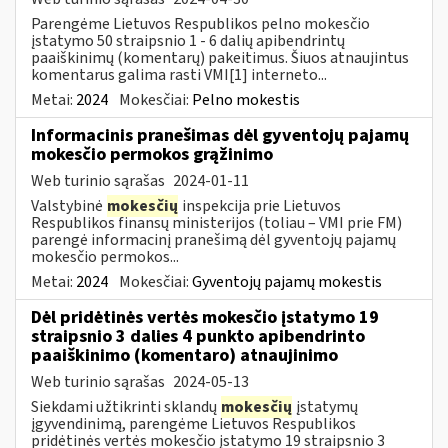
Parengėme Lietuvos Respublikos pelno mokesčio
įstatymo 50 straipsnio 1 - 6 dalių apibendrintų
paaiškinimų (komentarų) pakeitimus. Šiuos atnaujintus
komentarus galima rasti VMI[1] interneto...
Metai:
2024
Mokesčiai:
Pelno mokestis
Informacinis pranešimas dėl gyventojų pajamų
mokesčio permokos grąžinimo
Web turinio sąrašas
2024-01-11
Valstybinė
mokesčių
inspekcija prie Lietuvos
Respublikos finansų ministerijos (toliau – VMI prie FM)
parengė informacinį pranešimą dėl gyventojų pajamų
mokesčio permokos...
Metai:
2024
Mokesčiai:
Gyventojų pajamų mokestis
Dėl pridėtinės vertės mokesčio įstatymo 19
straipsnio 3 dalies 4 punkto apibendrinto
paaiškinimo (komentaro) atnaujinimo
Web turinio sąrašas
2024-05-13
Siekdami užtikrinti sklandų
mokesčių
įstatymų
įgyvendinimą, parengėme Lietuvos Respublikos
pridėtinės vertės mokesčio įstatymo 19 straipsnio 3