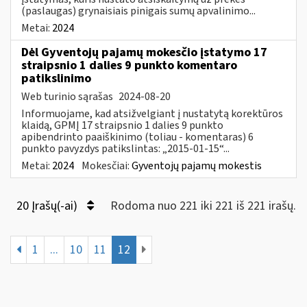
(paslaugas) grynaisiais pinigais sumų apvalinimo...
Metai:
2024
Dėl Gyventojų pajamų mokesčio įstatymo 17
straipsnio 1 dalies 9 punkto komentaro
patikslinimo
Web turinio sąrašas
2024-08-20
Informuojame, kad atsižvelgiant į nustatytą korektūros
klaidą, GPMĮ 17 straipsnio 1 dalies 9 punkto
apibendrinto paaiškinimo (toliau - komentaras) 6
punkto pavyzdys patikslintas: „2015-01-15“...
Metai:
2024
Mokesčiai:
Gyventojų pajamų mokestis
20 Įrašų(-ai)
Rodoma nuo 221 iki 221 iš 221 irašų.
1
...
10
11
12