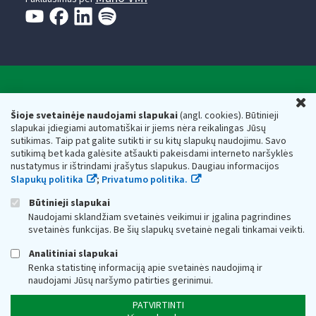
Valstybinė mokesčių inspekcija prie Lietuvos
U
Respublikos finansų ministerijos
Šioje svetainėje naudojami slapukai
(angl. cookies). Būtinieji
slapukai įdiegiami automatiškai ir jiems nėra reikalingas Jūsų
Biudžetinė įstaiga. Juridinio asmens kodas — 188659752,
sutikimas. Taip pat galite sutikti ir su kitų slapukų naudojimu. Savo
adresas: Vasario 16-osios g. 14, 01107 Vilnius, Lietuva, el.paštas:
sutikimą bet kada galėsite atšaukti pakeisdami interneto naršyklės
vmi@vmi.lt
, E. pristatymo dėžutės adresas 188659752
nustatymus ir ištrindami įrašytus slapukus. Daugiau informacijos
Duomenys apie Valstybinę mokesčių inspekciją prie Lietuvos
Slapukų politika
;
Privatumo politika.
Respublikos finansų ministerijos kaupiami ir saugomi Juridinių
asmenų registre
Būtinieji slapukai
Naudojami sklandžiam svetainės veikimui ir įgalina pagrindines
svetainės funkcijas. Be šių slapukų svetainė negali tinkamai veikti.
Analitiniai slapukai
Renka statistinę informaciją apie svetainės naudojimą ir
naudojami Jūsų naršymo patirties gerinimui.
PATVIRTINTI