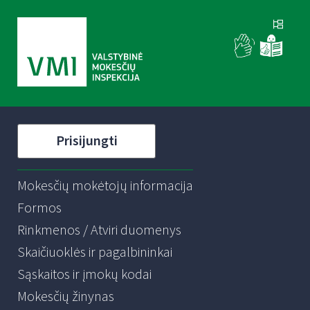
Prisijungti
Mokesčių mokėtojų informacija
Formos
Rinkmenos / Atviri duomenys
Skaičiuoklės ir pagalbininkai
Sąskaitos ir įmokų kodai
Mokesčių žinynas