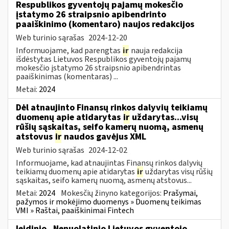
Respublikos gyventojų pajamų mokesčio
įstatymo 26 straipsnio apibendrinto
paaiškinimo (komentaro) naujos redakcijos
Web turinio sąrašas
2024-12-20
Informuojame, kad parengtas
ir
nauja redakcija
išdėstytas Lietuvos Respublikos gyventojų pajamų
mokesčio įstatymo 26 straipsnio apibendrintas
paaiškinimas (komentaras) ...
Metai:
2024
Dėl atnaujinto Finansų rinkos dalyvių teikiamų
duomenų apie atidarytas
ir
uždarytas...visų
rūšių sąskaitas, seifo kamerų nuomą, asmenų
atstovus
ir
naudos gavėjus XML
Web turinio sąrašas
2024-12-02
Informuojame, kad atnaujintas Finansų rinkos dalyvių
teikiamų duomenų apie atidarytas
ir
uždarytas visų rūšių
sąskaitas, seifo kamerų nuomą, asmenų atstovus...
Metai:
2024
Mokesčių žinyno kategorijos:
Prašymai,
pažymos ir mokėjimo duomenys » Duomenų teikimas
VMI » Raštai, paaiškinimai Fintech
leidinio „Nenuolatinio Lietuvos gyventojo