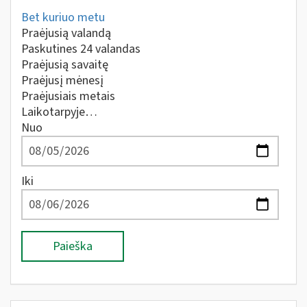
Bet kuriuo metu
Praėjusią valandą
Paskutines 24 valandas
Praėjusią savaitę
Praėjusį mėnesį
Praėjusiais metais
Laikotarpyje…
Nuo
Iki
Paieška