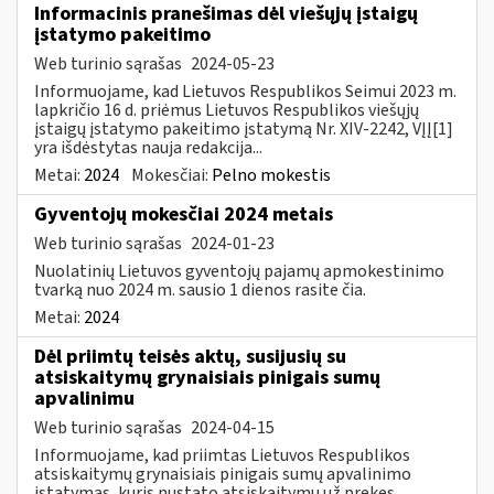
Informacinis pranešimas dėl viešųjų įstaigų
įstatymo pakeitimo
Web turinio sąrašas
2024-05-23
Informuojame, kad Lietuvos Respublikos Seimui 2023 m.
lapkričio 16 d. priėmus Lietuvos Respublikos viešųjų
įstaigų įstatymo pakeitimo įstatymą Nr. XIV-2242, VĮĮ[1]
yra išdėstytas nauja redakcija...
Metai:
2024
Mokesčiai:
Pelno mokestis
Gyventojų mokesčiai 2024 metais
Web turinio sąrašas
2024-01-23
Nuolatinių Lietuvos gyventojų pajamų apmokestinimo
tvarką nuo 2024 m. sausio 1 dienos rasite čia.
Metai:
2024
Dėl priimtų teisės aktų, susijusių su
atsiskaitymų grynaisiais pinigais sumų
apvalinimu
Web turinio sąrašas
2024-04-15
Informuojame, kad priimtas Lietuvos Respublikos
atsiskaitymų grynaisiais pinigais sumų apvalinimo
įstatymas, kuris nustato atsiskaitymų už prekes