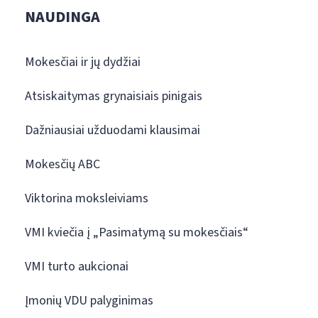
NAUDINGA
Mokesčiai ir jų dydžiai
Atsiskaitymas grynaisiais pinigais
Dažniausiai užduodami klausimai
Mokesčių ABC
Viktorina moksleiviams
VMI kviečia į „Pasimatymą su mokesčiais“
VMI turto aukcionai
Įmonių VDU palyginimas