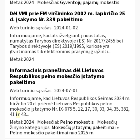
Metai:
2024
Mokesčiai:
Gyventojų pajamų mokestis
Dėl VMI prie FM viršininko 2002 m. lapkričio 25
d. įsakymo Nr. 339 pakeitimo
Web turinio sąrašas
2024-01-02
Informuojame, kad atsižvelgiant į nuostatas,
numatytas Tarybos direktyvoje (ES) Nr. 2017/2455 bei
Tarybos direktyvoje (ES) 2019/1995, kuriose yra
įtvirtinamas tik elektroninis prašymų grąžinti...
Metai:
2024
Informacinis pranešimas dėl Lietuvos
Respublikos pelno mokesčio įstatymo
pakeitimo
Web turinio sąrašas
2024-07-01
Informuojame, kad Lietuvos Respublikos Seimas 2024 m.
birželio 20 d. priėmė Lietuvos Respublikos pelno
mokesčio įstatymo Nr. IX-675 5, 12, 17, 30, 33, 34, 35, 382,
41
ir
43...
Metai:
2024
Mokesčiai:
Pelno mokestis
Mokesčių
žinyno kategorijos:
Mokesčių įstatymų pakeitimai »
Pelno mokesčio pakeitimai nuo 2025 m.