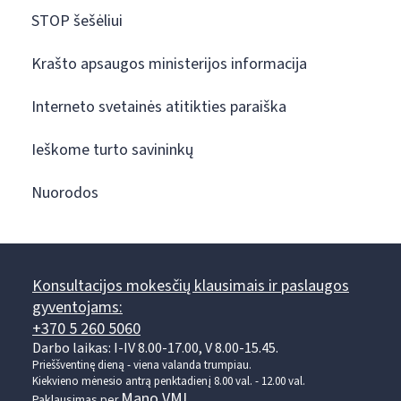
STOP šešėliui
Krašto apsaugos ministerijos informacija
Interneto svetainės atitikties paraiška
Ieškome turto savininkų
Nuorodos
Konsultacijos mokesčių klausimais ir paslaugos
gyventojams:
+370 5 260 5060
Darbo laikas: I-IV 8.00-17.00, V 8.00-15.45.
Prieššventinę dieną - viena valanda trumpiau.
Kiekvieno mėnesio antrą penktadienį 8.00 val. - 12.00 val.
Mano VMI
Paklausimas per