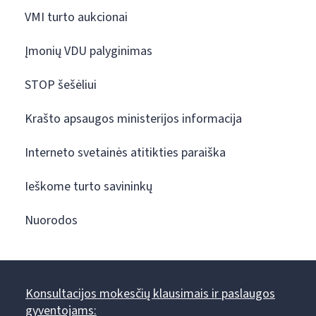
VMI turto aukcionai
Įmonių VDU palyginimas
STOP šešėliui
Krašto apsaugos ministerijos informacija
Interneto svetainės atitikties paraiška
Ieškome turto savininkų
Nuorodos
Konsultacijos mokesčių klausimais ir paslaugos
gyventojams: