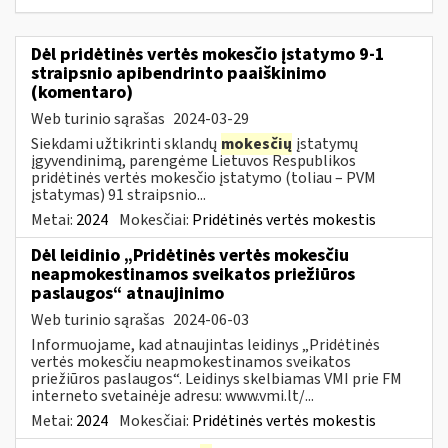
Dėl pridėtinės vertės mokesčio įstatymo 9-1
straipsnio apibendrinto paaiškinimo
(komentaro)
Web turinio sąrašas
2024-03-29
Siekdami užtikrinti sklandų
mokesčių
įstatymų
įgyvendinimą, parengėme Lietuvos Respublikos
pridėtinės vertės mokesčio įstatymo (toliau – PVM
įstatymas) 91 straipsnio...
Metai:
2024
Mokesčiai:
Pridėtinės vertės mokestis
Dėl leidinio „Pridėtinės vertės mokesčiu
neapmokestinamos sveikatos priežiūros
paslaugos“ atnaujinimo
Web turinio sąrašas
2024-06-03
Informuojame, kad atnaujintas leidinys „Pridėtinės
vertės mokesčiu neapmokestinamos sveikatos
priežiūros paslaugos“. Leidinys skelbiamas VMI prie FM
interneto svetainėje adresu: www.vmi.lt/...
Metai:
2024
Mokesčiai:
Pridėtinės vertės mokestis