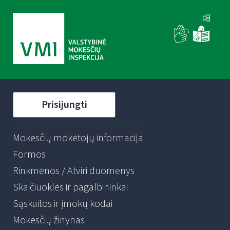
Prisijungti
Mokesčių mokėtojų informacija
Formos
Rinkmenos / Atviri duomenys
Skaičiuoklės ir pagalbininkai
Sąskaitos ir įmokų kodai
Mokesčių žinynas