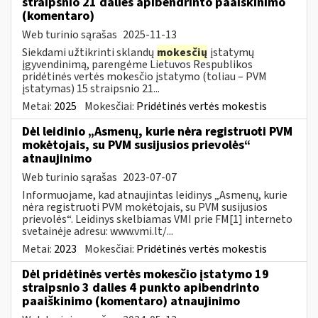
straipsnio 21 dalies apibendrinto paaiškinimo
(komentaro)
Web turinio sąrašas
2025-11-13
Siekdami užtikrinti sklandų
mokesčių
įstatymų
įgyvendinimą, parengėme Lietuvos Respublikos
pridėtinės vertės mokesčio įstatymo (toliau – PVM
įstatymas) 15 straipsnio 21...
Metai:
2025
Mokesčiai:
Pridėtinės vertės mokestis
Dėl leidinio „Asmenų, kurie nėra registruoti PVM
mokėtojais, su PVM susijusios prievolės“
atnaujinimo
Web turinio sąrašas
2023-07-07
Informuojame, kad atnaujintas leidinys „Asmenų, kurie
nėra registruoti PVM mokėtojais, su PVM susijusios
prievolės“. Leidinys skelbiamas VMI prie FM[1] interneto
svetainėje adresu: www.vmi.lt/...
Metai:
2023
Mokesčiai:
Pridėtinės vertės mokestis
Dėl pridėtinės vertės mokesčio įstatymo 19
straipsnio 3 dalies 4 punkto apibendrinto
paaiškinimo (komentaro) atnaujinimo