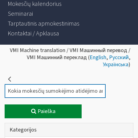
Mokesčių kalendorius
Seminarai
Tarptautinis apmokestinimas
Kontaktai / Apklausa
VMI Machine translation / VMI Машинный перевод /
VMI Машинний переклад (
English
,
Русский
,
Українська
)
Paieška
Kategorijos