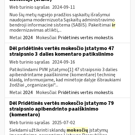
Web turinio sąrašas
2024-09-11
Nuo šių metų rugsėjo pradžios sąskaitų išrašymui
naudojama modernizuota Sąskaitų administravimo
bendroji informacinė sistema (SABIS). Pakeitimai
ir
modernizavimas atlikti,...
Metai:
2024
Mokesčiai:
Pridėtinės vertės mokestis
Dėl pridėtinės vertės mokesčio įstatymo 47
straipsnio 3 dalies komentaro patikslinimo
Web turinio sąrašas
2024-09-16
Patikslindami PVM įstatymo[1] 47 straipsnio 3 dalies
apibendrintame paaiškinime (komentare) techninę
klaidą, informuojame, kad minėtoje dalyje išbraukiami
žodžiai „organizacijai“...
Metai:
2024
Mokesčiai:
Pridėtinės vertės mokestis
Dėl Pridėtinės vertės mokesčio įstatymo 79
straipsnio apibendrinto paaiškinimo
(komentaro)
Web turinio sąrašas
2025-07-02
Siekdami užtikrinti sklandų
mokesčių
įstatymų