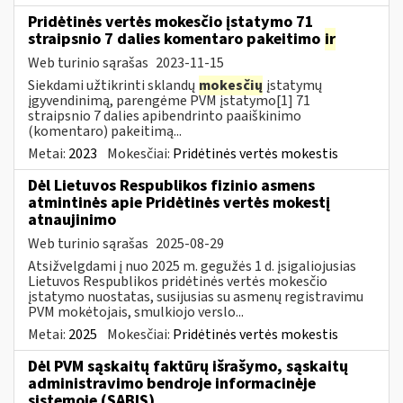
Pridėtinės vertės mokesčio įstatymo 71
straipsnio 7 dalies komentaro pakeitimo
ir
Web turinio sąrašas
2023-11-15
Siekdami užtikrinti sklandų
mokesčių
įstatymų
įgyvendinimą, parengėme PVM įstatymo[1] 71
straipsnio 7 dalies apibendrinto paaiškinimo
(komentaro) pakeitimą...
Metai:
2023
Mokesčiai:
Pridėtinės vertės mokestis
Dėl Lietuvos Respublikos fizinio asmens
atmintinės apie Pridėtinės vertės mokestį
atnaujinimo
Web turinio sąrašas
2025-08-29
Atsižvelgdami į nuo 2025 m. gegužės 1 d. įsigaliojusias
Lietuvos Respublikos pridėtinės vertės mokesčio
įstatymo nuostatas, susijusias su asmenų registravimu
PVM mokėtojais, smulkiojo verslo...
Metai:
2025
Mokesčiai:
Pridėtinės vertės mokestis
Dėl PVM sąskaitų faktūrų išrašymo, sąskaitų
administravimo bendroje informacinėje
sistemoje (SABIS)