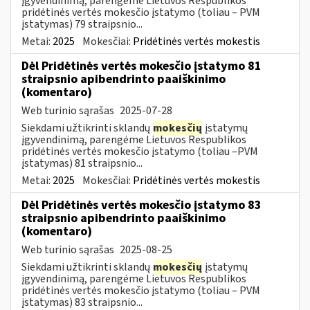
įgyvendinimą, parengėme Lietuvos Respublikos
pridėtinės vertės mokesčio įstatymo (toliau – PVM
įstatymas) 79 straipsnio...
Metai:
2025
Mokesčiai:
Pridėtinės vertės mokestis
Dėl Pridėtinės vertės mokesčio įstatymo 81
straipsnio apibendrinto paaiškinimo
(komentaro)
Web turinio sąrašas
2025-07-28
Siekdami užtikrinti sklandų
mokesčių
įstatymų
įgyvendinimą, parengėme Lietuvos Respublikos
pridėtinės vertės mokesčio įstatymo (toliau –PVM
įstatymas) 81 straipsnio...
Metai:
2025
Mokesčiai:
Pridėtinės vertės mokestis
Dėl Pridėtinės vertės mokesčio įstatymo 83
straipsnio apibendrinto paaiškinimo
(komentaro)
Web turinio sąrašas
2025-08-25
Siekdami užtikrinti sklandų
mokesčių
įstatymų
įgyvendinimą, parengėme Lietuvos Respublikos
pridėtinės vertės mokesčio įstatymo (toliau – PVM
įstatymas) 83 straipsnio...