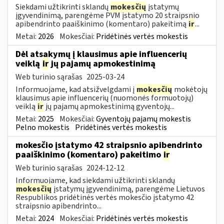
Siekdami užtikrinti sklandų
mokesčių
įstatymų
įgyvendinimą, parengėme PVM įstatymo 20 straipsnio
apibendrinto paaiškinimo (komentaro) pakeitimą
ir
...
Metai:
2026
Mokesčiai:
Pridėtinės vertės mokestis
Dėl atsakymų į klausimus apie influencerių
veiklą
ir
jų pajamų apmokestinimą
Web turinio sąrašas
2025-03-24
Informuojame, kad atsižvelgdami į
mokesčių
mokėtojų
klausimus apie influencerių (nuomonės formuotojų)
veiklą
ir
jų pajamų apmokestinimą gyventojų...
Metai:
2025
Mokesčiai:
Gyventojų pajamų mokestis
Pelno mokestis
Pridėtinės vertės mokestis
mokesčio įstatymo 42 straipsnio apibendrinto
paaiškinimo (komentaro) pakeitimo
ir
Web turinio sąrašas
2024-12-12
Informuojame, kad siekdami užtikrinti sklandų
mokesčių
įstatymų įgyvendinimą, parengėme Lietuvos
Respublikos pridėtinės vertės mokesčio įstatymo 42
straipsnio apibendrinto...
Metai:
2024
Mokesčiai:
Pridėtinės vertės mokestis