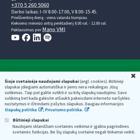
+370 5 260 5060
Darbo laikas: I-IV 8.00-17.00, V 8.00-15.45.
Prieššventinę dieną - viena valanda trumpiau.
Kiekvieno mėnesio antrą penktadienį 8.00 val. - 12.00 val.
Mano VMI
Paklausimas per
Valstybinė mokesčių inspekcija prie Lietuvos
U
Respublikos finansų ministerijos
Šioje svetainėje naudojami slapukai
(angl. cookies). Būtinieji
slapukai įdiegiami automatiškai ir jiems nėra reikalingas Jūsų
Biudžetinė įstaiga. Juridinio asmens kodas — 188659752,
sutikimas. Taip pat galite sutikti ir su kitų slapukų naudojimu. Savo
adresas: Vasario 16-osios g. 14, 01107 Vilnius, Lietuva, el.paštas:
sutikimą bet kada galėsite atšaukti pakeisdami interneto naršyklės
vmi@vmi.lt
, E. pristatymo dėžutės adresas 188659752
nustatymus ir ištrindami įrašytus slapukus. Daugiau informacijos
Duomenys apie Valstybinę mokesčių inspekciją prie Lietuvos
Slapukų politika
;
Privatumo politika.
Respublikos finansų ministerijos kaupiami ir saugomi Juridinių
asmenų registre
Būtinieji slapukai
Naudojami sklandžiam svetainės veikimui ir įgalina pagrindines
svetainės funkcijas. Be šių slapukų svetainė negali tinkamai veikti.