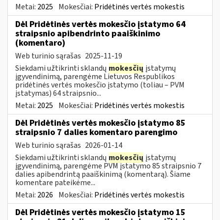
Metai:
2025
Mokesčiai:
Pridėtinės vertės mokestis
Dėl Pridėtinės vertės mokesčio įstatymo 64
straipsnio apibendrinto paaiškinimo
(komentaro)
Web turinio sąrašas
2025-11-19
Siekdami užtikrinti sklandų
mokesčių
įstatymų
įgyvendinimą, parengėme Lietuvos Respublikos
pridėtinės vertės mokesčio įstatymo (toliau – PVM
įstatymas) 64 straipsnio...
Metai:
2025
Mokesčiai:
Pridėtinės vertės mokestis
Dėl Pridėtinės vertės mokesčio įstatymo 85
straipsnio 7 dalies komentaro parengimo
Web turinio sąrašas
2026-01-14
Siekdami užtikrinti sklandų
mokesčių
įstatymų
įgyvendinimą, parengėme PVM įstatymo 85 straipsnio 7
dalies apibendrintą paaiškinimą (komentarą). Šiame
komentare pateikėme...
Metai:
2026
Mokesčiai:
Pridėtinės vertės mokestis
Dėl Pridėtinės vertės mokesčio įstatymo 15