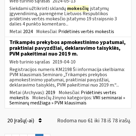
Web turinio sąrašas
2024-05-13
Siekdami užtikrinti sklandų
mokesčių
įstatymų
įgyvendinimą, parengėme Lietuvos Respublikos
pridėtinės vertės mokesčio įstatymo 19 straipsnio 3
dalies 4 punkto komentaro...
Metai:
2024
Mokesčiai:
Pridėtinės vertės mokestis
Trikampės prekybos apmokestinimo ypatumai,
praktiniai pavyzdžiai, deklaravimo taisyklės,
PVM pakeitimai nuo 2019 m.
Web turinio sąrašas
2019-04-10
Registracijos numeris KM2198 Ši informacija skelbiama:
PVM klausimais Seminaro „Trikampės prekybos
apmokestinimo ypatumai, praktiniai pavyzdžiai,
deklaravimo taisyklės, PVM pakeitimai nuo 2019 m.“...
Metai (Archyvas):
2019
Mokesčiai:
Pridėtinės vertės
mokestis
Mokesčių žinyno kategorijos:
VMI seminarai »
Seminarų medžiaga » PVM klausimais
20 Įrašų(-ai)
Rodoma nuo 61 iki 78 iš 78 irašų.