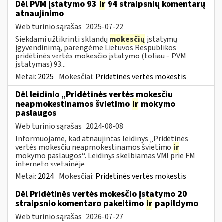
Dėl PVM įstatymo 93
ir
94 straipsnių komentarų
atnaujinimo
Web turinio sąrašas
2025-07-22
Siekdami užtikrinti sklandų
mokesčių
įstatymų
įgyvendinimą, parengėme Lietuvos Respublikos
pridėtinės vertės mokesčio įstatymo (toliau – PVM
įstatymas) 93...
Metai:
2025
Mokesčiai:
Pridėtinės vertės mokestis
Dėl leidinio „Pridėtinės vertės mokesčiu
neapmokestinamos švietimo
ir
mokymo
paslaugos
Web turinio sąrašas
2024-08-08
Informuojame, kad atnaujintas leidinys „Pridėtinės
vertės mokesčiu neapmokestinamos švietimo
ir
mokymo paslaugos“. Leidinys skelbiamas VMI prie FM
interneto svetainėje...
Metai:
2024
Mokesčiai:
Pridėtinės vertės mokestis
Dėl Pridėtinės vertės mokesčio įstatymo 20
straipsnio komentaro pakeitimo
ir
papildymo
Web turinio sąrašas
2026-07-27