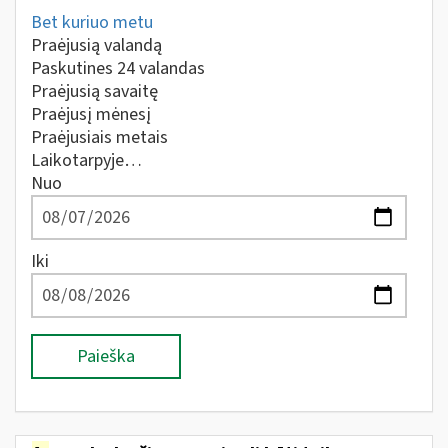
Bet kuriuo metu
Praėjusią valandą
Paskutines 24 valandas
Praėjusią savaitę
Praėjusį mėnesį
Praėjusiais metais
Laikotarpyje…
Nuo
Iki
Paieška