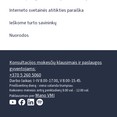
Interneto svetainės atitikties paraiška
Ieškome turto savininkų
Nuorodos
Konsultacijos mokesčių klausimais ir paslaugos
gyventojams:
+370 5 260 5060
Darbo laikas: I-IV 8.00-17.00, V 8.00-15.45.
Prieššventinę dieną - viena valanda trumpiau.
Kiekvieno mėnesio antrą penktadienį 8.00 val. - 12.00 val.
Mano VMI
Paklausimas per