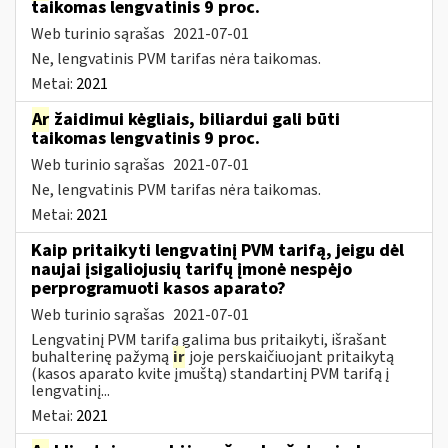
taikomas lengvatinis 9 proc.
Web turinio sąrašas
2021-07-01
Ne, lengvatinis PVM tarifas nėra taikomas.
Metai:
2021
Ar
žaidimui kėgliais, biliardui gali būti
taikomas lengvatinis 9 proc.
Web turinio sąrašas
2021-07-01
Ne, lengvatinis PVM tarifas nėra taikomas.
Metai:
2021
Kaip pritaikyti lengvatinį PVM tarifą, jeigu dėl
naujai įsigaliojusių tarifų įmonė nespėjo
perprogramuoti kasos aparato?
Web turinio sąrašas
2021-07-01
Lengvatinį PVM tarifą galima bus pritaikyti, išrašant
buhalterinę pažymą
ir
joje perskaičiuojant pritaikytą
(kasos aparato kvite įmuštą) standartinį PVM tarifą į
lengvatinį...
Metai:
2021