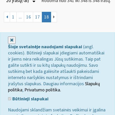
20 Įrašų(-ai)
Rodoma nuo 341 iki 348 iš 348 irašų.
1
...
16
17
18
Uždaryti
Šioje svetainėje naudojami slapukai
(angl.
cookies). Būtinieji slapukai įdiegiami automatiškai
ir jiems nėra reikalingas Jūsų sutikimas. Taip pat
galite sutikti ir su kitų slapukų naudojimu. Savo
sutikimą bet kada galėsite atšaukti pakeisdami
interneto naršyklės nustatymus ir ištrindami
įrašytus slapukus. Daugiau informacijos
Slapukų
politika
;
Privatumo politika.
Būtinieji slapukai
Naudojami sklandžiam svetainės veikimui ir įgalina