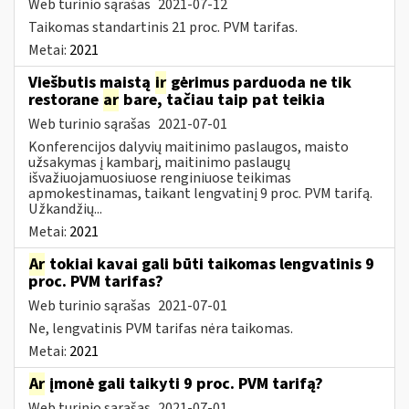
Web turinio sąrašas
2021-07-12
Taikomas standartinis 21 proc. PVM tarifas.
Metai:
2021
Viešbutis maistą
ir
gėrimus parduoda ne tik
restorane
ar
bare, tačiau taip pat teikia
Web turinio sąrašas
2021-07-01
Konferencijos dalyvių maitinimo paslaugos, maisto
užsakymas į kambarį, maitinimo paslaugų
išvažiuojamuosiuose renginiuose teikimas
apmokestinamas, taikant lengvatinį 9 proc. PVM tarifą.
Užkandžių...
Metai:
2021
Ar
tokiai kavai gali būti taikomas lengvatinis 9
proc. PVM tarifas?
Web turinio sąrašas
2021-07-01
Ne, lengvatinis PVM tarifas nėra taikomas.
Metai:
2021
Ar
įmonė gali taikyti 9 proc. PVM tarifą?
Web turinio sąrašas
2021-07-01