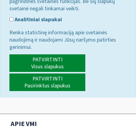
pagrindines svetainės funkcijas. Be šių slapukų
svetainė negali tinkamai veikti.
Analitiniai slapukai
Renka statistinę informaciją apie svetainės
naudojimą ir naudojami Jūsų naršymo patirties
gerinimui.
PATVIRTINTI
Visus slapukus
PATVIRTINTI
Pasirinktus slapukus
APIE VMI