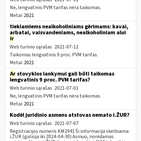
Ne, lengvatinis PVM tarifas nėra taikomas.
Metai:
2021
tiekiamiems nealkoholiniams gėrimams: kavai,
arbatai, vaisvandeniams, nealkoholiniam alui
ir
Web turinio sąrašas
2021-07-12
Taikomas lengvatinis 9 proc. PVM tarifas.
Metai:
2021
Ar
stovyklos lankymui gali būti taikomas
lengvatinis 9 proc. PVM tarifas?
Web turinio sąrašas
2021-07-01
Ne, lengvatinis PVM tarifas nėra taikomas.
Metai:
2021
Kodėl juridinio asmens atstovas nemato i.ŽUR?
Web turinio sąrašas
2021-07-07
Registracijos numeris KM2941 Ši informacija skelbiama:
i.ŽUR (galioja iki 2024-04-30) Asmuo, norėdamas