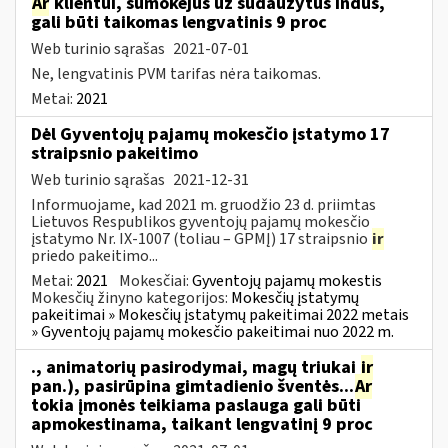
Ar
klientui, sumokėjus už sudaužytus indus,
gali būti taikomas lengvatinis 9 proc
Web turinio sąrašas
2021-07-01
Ne, lengvatinis PVM tarifas nėra taikomas.
Metai:
2021
Dėl Gyventojų pajamų mokesčio įstatymo 17
straipsnio pakeitimo
Web turinio sąrašas
2021-12-31
Informuojame, kad 2021 m. gruodžio 23 d. priimtas
Lietuvos Respublikos gyventojų pajamų mokesčio
įstatymo Nr. IX-1007 (toliau – GPMĮ) 17 straipsnio
ir
priedo pakeitimo...
Metai:
2021
Mokesčiai:
Gyventojų pajamų mokestis
Mokesčių žinyno kategorijos:
Mokesčių įstatymų
pakeitimai » Mokesčių įstatymų pakeitimai 2022 metais
» Gyventojų pajamų mokesčio pakeitimai nuo 2022 m.
., animatorių pasirodymai, magų triukai
ir
pan.), pasirūpina gimtadienio šventės...
Ar
tokia įmonės teikiama paslauga gali būti
apmokestinama, taikant lengvatinį 9 proc