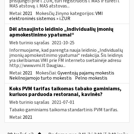
prisijungti prie i. ŽUR, turi registruotis i. MAS ir turėti i.
MAS atstovą. i. MAS atstovas...
Metai:
2021
Mokesčių žinyno kategorijos:
VMI
elektroninės sistemos » i.ZUR
Dėl atnaujinto leidinio „Individualių įmonių
apmokestinimo ypatumai“
Web turinio sąrašas
2021-10-25
Informuojame, kad parengta nauja leidinio „Individualių
įmonių apmokestinimo ypatumai“ redakcija. Šis leidinys
yra skelbiamas VMI prie FM interneto svetainėje adresu
http://www.vmi.lt Daugiau...
Metai:
2021
Mokesčiai:
Gyventojų pajamų mokestis
Nekilnojamojo turto mokestis
Pelno mokestis
Koks PVM tarifas taikomas tabako gaminiams,
kuriuos parduoda restoranai, kavinės?
Web turinio sąrašas
2021-07-01
Tabako gaminiams taikoma standartinis PVM tarifas.
Metai:
2021