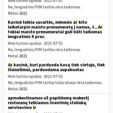
Web turinio sąrašas
2021-07-01
Ne, lengvatinis PVM tarifas nėra taikomas.
Metai:
2021
Kavinė teikia savaitės, mėnesio
ar
kito
laikotarpio maisto prenumeratą į namus, t...
Ar
tokiai maisto prenumeratai gali būti taikomas
lengvatinis 9 proc.
Web turinio sąrašas
2021-07-01
Ne, lengvatinis PVM tarifas nėra taikomas.
Metai:
2021
Ar
kavinė, kuri parduoda kavą tiek vietoje, tiek
išsinešimui, parduodama supakuotas
Web turinio sąrašas
2021-07-01
Ne, lengvatinis PVM tarifas tokiu atveju nėra taikomas.
Metai:
2021
apmokestinamos už papildomą mokestį
restoranų teikiamos šventinių staliukų
serviravimo
ir