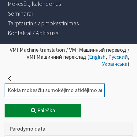
Mokesčių kalendorius
Seminarai
Tarptautinis apmokestinimas
Kontaktai / Apklausa
VMI Machine translation / VMI Машинный перевод /
VMI Машинний переклад (
English
,
Русский
,
Українська
)
Paieška
Parodymo data