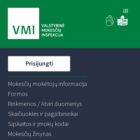
Prisijungti
Mokesčių mokėtojų informacija
Formos
Rinkmenos / Atviri duomenys
Skaičiuoklės ir pagalbininkai
Sąskaitos ir įmokų kodai
Mokesčių žinynas