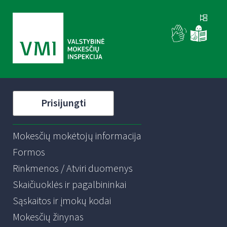
Prisijungti
Mokesčių mokėtojų informacija
Formos
Rinkmenos / Atviri duomenys
Skaičiuoklės ir pagalbininkai
Sąskaitos ir įmokų kodai
Mokesčių žinynas