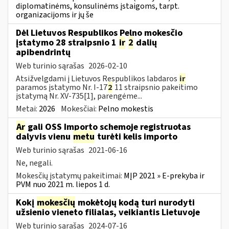
diplomatinėms, konsulinėms įstaigoms, tarpt.
organizacijoms ir jų še
Dėl Lietuvos Respublikos Pelno mokesčio
įstatymo 28 straipsnio 1
ir
2
dalių
apibendrintų
Web turinio sąrašas
2026-02-10
Atsižvelgdami į Lietuvos Respublikos labdaros
ir
paramos įstatymo Nr. I-17
2
11 straipsnio pakeitimo
įstatymą Nr. XV-735[1], parengėme...
Metai:
2026
Mokesčiai:
Pelno mokestis
Ar
gali OSS Importo schemoje registruotas
dalyvis vienu
metu
turėti kelis importo
Web turinio sąrašas
2021-06-16
Ne, negali.
Mokesčių įstatymų pakeitimai:
MĮP 2021 » E-prekyba ir
PVM nuo 2021 m. liepos 1 d.
Kokį
mokesčių
mokėtojų kodą turi nurodyti
užsienio vieneto filialas, veikiantis Lietuvoje
Web turinio sąrašas
2024-07-16