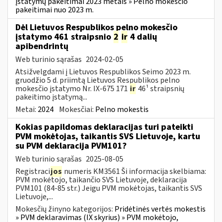
įstatymų pakeitimai 2023 metais » Pelno mokesčio
pakeitimai nuo 2023 m.
Dėl Lietuvos Respublikos pelno mokesčio
įstatymo 461 straipsnio
2
ir
4 dalių
apibendrintų
Web turinio sąrašas
2024-02-05
Atsižvelgdami į Lietuvos Respublikos Seimo 2023 m.
gruodžio 5 d. priimtą Lietuvos Respublikos pelno
mokesčio įstatymo Nr. IX-675 171
ir
46¹ straipsnių
pakeitimo įstatymą...
Metai:
2024
Mokesčiai:
Pelno mokestis
Kokias papildomas deklaracijas turi pateikti
PVM mokėtojas, taikantis SVS Lietuvoje, kartu
su PVM deklaracija PVM101?
Web turinio sąrašas
2025-08-05
Registraci
jos
numeris KM3561 Ši informacija skelbiama:
PVM mokėtojo, taikančio SVS Lietuvoje, deklaracija
PVM101 (84-85 str.) Jeigu PVM mokėtojas, taikantis SVS
Lietuvoje,...
Mokesčių žinyno kategorijos:
Pridėtinės vertės mokestis
» PVM deklaravimas (IX skyrius) » PVM mokėtojo,