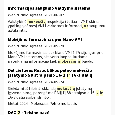
Informacijos saugumo valdymo sistema
Web turinio sąrašas
2021-06-02
Valstybinė
mokesčių
inspekcija (toliau – VMI) skiria
ypatingą dėmesį VMI tvarkomos informaci
jos
saugumui
užtikrinti....
Mokėjimo formavimas per Mano VMI
Web turinio sąrašas
2021-05-28
Mokėjimo formavimas per Mano VMI 1. Prisijungus prie
Mano VMI sistemos, atsiveria langas, kuriame
pateikiama informacija kiek
mokesčių
ir
baudų...
Dėl Lietuvos Respublikos pelno mokesčio
įstatymo 58 straipsnio 16-
2
ir
16-3 dalių
Web turinio sąrašas
2024-05-24
Siekdami užtikrinti sklandų
mokesčių
įstatymų
įgyvendinimą, parengėme PMĮ[1] 58 straipsnio 16-
2
ir
16-3 dalių apibendrinto...
Metai:
2024
Mokesčiai:
Pelno mokestis
DAC
2
- Teisinė bazė