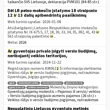
taikančio SVS Lietuvoje, deklaracija PVM101 (84-85 str.)
Dėl LR pelno mokesčio įstatymo 18 straipsnio
12
ir
13 dalių apibendrintų paaiškinimų
Web turinio sąrašas
2026-01-08
Atsižvelgdami į Lietuvos Respublikos pelno mokesčio
įstatymo Nr. IX-675 5, 17, 18, 30, 33, 34, 35, 382, 41, 43
ir
561 straipsnių pakeitimo
ir
...
Metai:
2026
Ar
gyventojas privalo įsigyti verslo liudijimą,
neribojantį veiklos teritorijos,
Web turinio sąrašas
2024-11-22
Registracijos numeris KM062
2
Ši informacija skelbiama:
Veiklos rūšys
ir
verslo liudijimo įsigijimas, nutraukimas
Gyventojas, įsigijęs gamybos...
gpm
individuali veikla
verslo liudijimas
gpmį 10 str 2 d
Mokesčių žinyno kategorijos:
gpmį 2 str 22
veiklos teritorija
Gyventojų pajamų mokestis » Pajamos iš verslo/ veiklos
» Verslo liudijimą įsigijusio asmens pajamos (26 str.) »
Veiklos rūšys ir verslo liudijimo įsigijimas, nutraukimas
Nenuolatinio Lietuvos gyventojo metinės