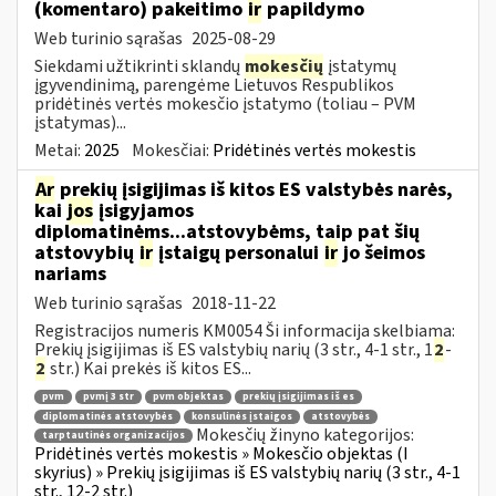
(komentaro) pakeitimo
ir
papildymo
Web turinio sąrašas
2025-08-29
Siekdami užtikrinti sklandų
mokesčių
įstatymų
įgyvendinimą, parengėme Lietuvos Respublikos
pridėtinės vertės mokesčio įstatymo (toliau – PVM
įstatymas)...
Metai:
2025
Mokesčiai:
Pridėtinės vertės mokestis
Ar
prekių įsigijimas iš kitos ES valstybės narės,
kai
jos
įsigyjamos
diplomatinėms...atstovybėms, taip pat šių
atstovybių
ir
įstaigų personalui
ir
jo šeimos
nariams
Web turinio sąrašas
2018-11-22
Registracijos numeris KM0054 Ši informacija skelbiama:
Prekių įsigijimas iš ES valstybių narių (3 str., 4-1 str., 1
2
-
2
str.) Kai prekės iš kitos ES...
pvm
pvmį 3 str
pvm objektas
prekių įsigijimas iš es
diplomatinės atstovybės
konsulinės įstaigos
atstovybės
Mokesčių žinyno kategorijos:
tarptautinės organizacijos
Pridėtinės vertės mokestis » Mokesčio objektas (I
skyrius) » Prekių įsigijimas iš ES valstybių narių (3 str., 4-1
str., 12-2 str.)