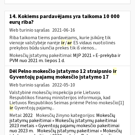
14. Kokiems pardavėjams yra taikoma 10 000
eurų riba?
Web turinio sąrašas
2021-06-16
Riba taikoma tiems pardavėjams, kurie įsikūrę tik
vienoje valstybėje narėje
ir
/
ar
ES vidaus nuotolinės
prekybos būdu siunčia prekes tik iš vienos...
Mokesčių įstatymų pakeitimai:
MĮP 2021 » E-prekyba ir
PVM nuo 2021 m. liepos 1 d.
Dėl Pelno mokesčio įstatymo 12 straipsnio
ir
Gyventojų pajamų mokesčio įstatymo 17
Web turinio sąrašas
2022-05-10
Valstybinė mokesčių inspekcija prie Lietuvos
Respublikos finansų ministerijos informuoja, kad
Lietuvos Respublikos Seimas priėmė Pelno mokesčio[1]
ir
Gyventojų pajamų...
Metai:
2022
Mokesčių žinyno kategorijos:
Mokesčių
įstatymų pakeitimai » Mokesčių įstatymų pakeitimai
2023 metais » Gyventojų pajamų mokesčio pakeitimai
nuo 2023 m.
Mokesčių įstatymų pakeitimai » Mokesčių