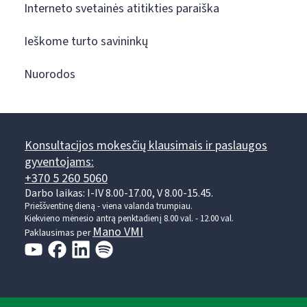
Interneto svetainės atitikties paraiška
Ieškome turto savininkų
Nuorodos
Konsultacijos mokesčių klausimais ir paslaugos
gyventojams:
+370 5 260 5060
Darbo laikas: I-IV 8.00-17.00, V 8.00-15.45.
Prieššventinę dieną - viena valanda trumpiau.
Kiekvieno mėnesio antrą penktadienį 8.00 val. - 12.00 val.
Mano VMI
Paklausimas per