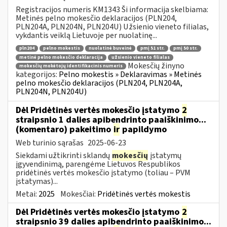
Registracijos numeris KM1343 Ši informacija skelbiama:
Metinės pelno mokesčio deklaracijos (PLN204,
PLN204A, PLN204N, PLN204U) Užsienio vieneto filialas,
vykdantis veiklą Lietuvoje per nuolatinę...
pln204
pelno mokestis
nuolatinė buveinė
pmį 51 str.
pmį 50 str.
metinė pelno mokesčio deklaracija
užsienio vieneto filialas
Mokesčių žinyno
mokesčių mokėtojų identifikacinis numeris
kategorijos:
Pelno mokestis » Deklaravimas » Metinės
pelno mokesčio deklaracijos (PLN204, PLN204A,
PLN204N, PLN204U)
Dėl Pridėtinės vertės mokesčio įstatymo
2
straipsnio 1 dalies apibendrinto paaiškinimo...
(komentaro) pakeitimo
ir
papildymo
Web turinio sąrašas
2025-06-23
Siekdami užtikrinti sklandų
mokesčių
įstatymų
įgyvendinimą, parengėme Lietuvos Respublikos
pridėtinės vertės mokesčio įstatymo (toliau – PVM
įstatymas)...
Metai:
2025
Mokesčiai:
Pridėtinės vertės mokestis
Dėl Pridėtinės vertės mokesčio įstatymo
2
straipsnio 39 dalies apibendrinto paaiškinimo...