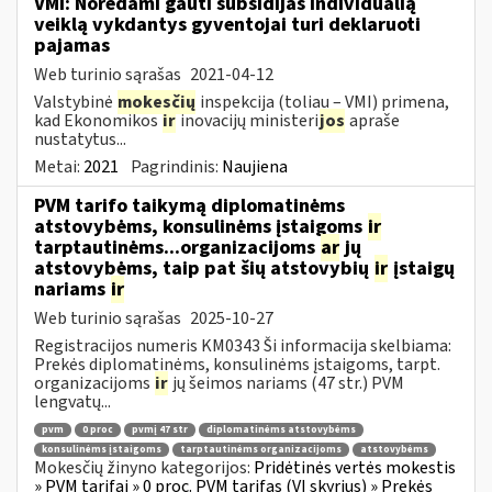
VMI: Norėdami gauti subsidijas individualią
veiklą vykdantys gyventojai turi deklaruoti
pajamas
Web turinio sąrašas
2021-04-12
Valstybinė
mokesčių
inspekcija (toliau – VMI) primena,
kad Ekonomikos
ir
inovacijų ministeri
jos
apraše
nustatytus...
Metai:
2021
Pagrindinis:
Naujiena
PVM tarifo taikymą diplomatinėms
atstovybėms, konsulinėms įstaigoms
ir
tarptautinėms...organizacijoms
ar
jų
atstovybėms, taip pat šių atstovybių
ir
įstaigų
nariams
ir
Web turinio sąrašas
2025-10-27
Registracijos numeris KM0343 Ši informacija skelbiama:
Prekės diplomatinėms, konsulinėms įstaigoms, tarpt.
organizacijoms
ir
jų šeimos nariams (47 str.) PVM
lengvatų...
pvm
0 proc
pvmį 47 str
diplomatinėms atstovybėms
konsulinėms įstaigoms
tarptautinėms organizacijoms
atstovybėms
Mokesčių žinyno kategorijos:
Pridėtinės vertės mokestis
» PVM tarifai » 0 proc. PVM tarifas (VI skyrius) » Prekės