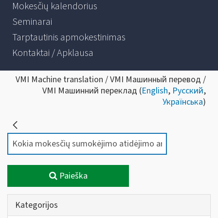
Mokesčių kalendorius
Seminarai
Tarptautinis apmokestinimas
Kontaktai / Apklausa
VMI Machine translation / VMI Машинный перевод /
VMI Машинний переклад (
English
,
Русский
,
Українська
)
Paieška
Kategorijos