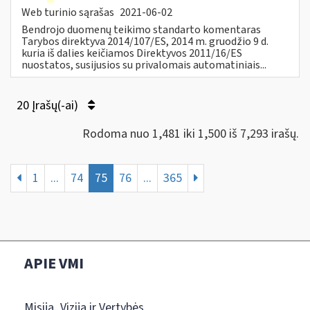
Web turinio sąrašas
2021-06-02
Bendrojo duomenų teikimo standarto komentaras
Tarybos direktyva 2014/107/ES, 2014 m. gruodžio 9 d.
kuria iš dalies keičiamos Direktyvos 2011/16/ES
nuostatos, susijusios su privalomais automatiniais...
20 Įrašų(-ai)
Rodoma nuo 1,481 iki 1,500 iš 7,293 irašų.
1
...
74
75
76
...
365
APIE VMI
Misija, Vizija ir Vertybės