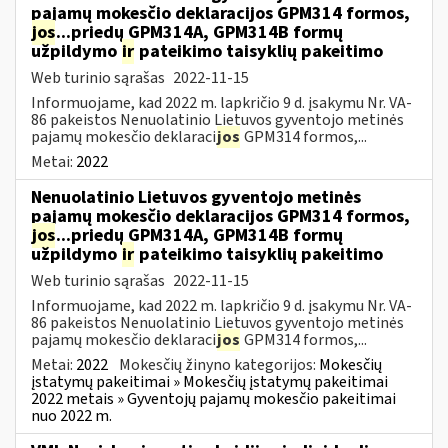
pajamų mokesčio deklaracijos GPM314 formos,
jos
...priedų GPM314A, GPM314B formų
užpildymo
ir
pateikimo taisyklių pakeitimo
Web turinio sąrašas
2022-11-15
Informuojame, kad 2022 m. lapkričio 9 d. įsakymu Nr. VA-
86 pakeistos Nenuolatinio Lietuvos gyventojo metinės
pajamų mokesčio deklaraci
jos
GPM314 formos,...
Metai:
2022
Nenuolatinio Lietuvos gyventojo metinės
pajamų mokesčio deklaracijos GPM314 formos,
jos
...priedų GPM314A, GPM314B formų
užpildymo
ir
pateikimo taisyklių pakeitimo
Web turinio sąrašas
2022-11-15
Informuojame, kad 2022 m. lapkričio 9 d. įsakymu Nr. VA-
86 pakeistos Nenuolatinio Lietuvos gyventojo metinės
pajamų mokesčio deklaraci
jos
GPM314 formos,...
Metai:
2022
Mokesčių žinyno kategorijos:
Mokesčių
įstatymų pakeitimai » Mokesčių įstatymų pakeitimai
2022 metais » Gyventojų pajamų mokesčio pakeitimai
nuo 2022 m.