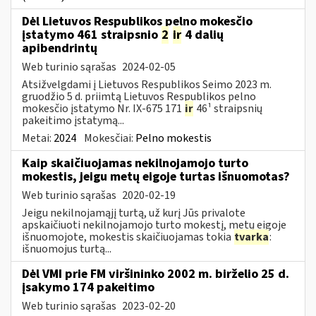
Dėl Lietuvos Respublikos pelno mokesčio
įstatymo 461 straipsnio
2
ir
4 dalių
apibendrintų
Web turinio sąrašas
2024-02-05
Atsižvelgdami į Lietuvos Respublikos Seimo 2023 m.
gruodžio 5 d. priimtą Lietuvos Respublikos pelno
mokesčio įstatymo Nr. IX-675 171
ir
46¹ straipsnių
pakeitimo įstatymą...
Metai:
2024
Mokesčiai:
Pelno mokestis
Kaip skaičiuojamas nekilnojamojo turto
mokestis, jeigu metų eigoje turtas išnuomotas?
Web turinio sąrašas
2020-02-19
Jeigu nekilnojamąjį turtą, už kurį Jūs privalote
apskaičiuoti nekilnojamojo turto mokestį, metų eigoje
išnuomojote, mokestis skaičiuojamas tokia
tvarka
:
išnuomojus turtą...
Dėl VMI prie FM viršininko 2002 m. birželio 25 d.
įsakymo 174 pakeitimo
Web turinio sąrašas
2023-02-20