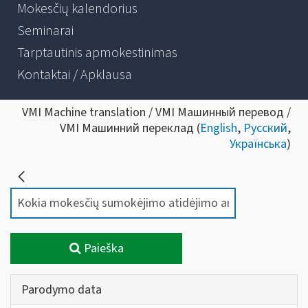
Mokesčių kalendorius
Seminarai
Tarptautinis apmokestinimas
Kontaktai / Apklausa
VMI Machine translation / VMI Машинный перевод /
VMI Машинний переклад (
English
,
Русский
,
Українська
)
Paieška
Parodymo data