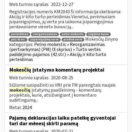
Web turinio sąrašas
2022-12-27
Registracijos numeris KM2043 Ši informacija skelbiama:
Akcijų ir kito turto perleidimas Vienetui, perėmusiam
įsipareigojimus, jų verte yra laikoma įsipareigojimus
perdavusiame vienete buvusi jų...
perleidimas
reorganizavimas
pelno mokestis
įsigijimo kaina
Mokesčių žinyno
pmį 42 str.
įsipareigojimų vertė
pradinė vertė
kategorijos:
Pelno mokestis » Reorganizavimas
(pertvarkymas) (PMĮ IX skyrius) » Turto vertės
padidėjimo pajamos (42 str.) » Akcijų ir kito turto
perleidimas
Mokesčių
įstatymo komentarų projektai
Web turinio sąrašas
2020-08-25
Siūlome susipažinti su VMI prie FM parengtais naujais
mokesčių
įstatymų paaiškinimų - komentarų
projektais, kurie, atsižvelgiant į komentaro
sudėtingumą...
Metai:
2024
Pajamų deklaracijas laiku pateikę gyventojai
turi dar mėnesį skirti paramą
Web turinio sąrašas
2020-07-21