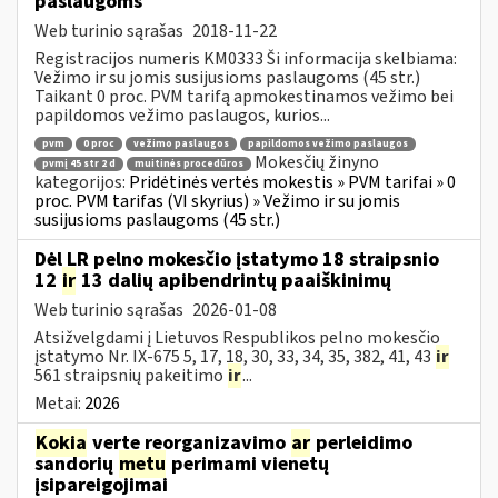
paslaugoms
Web turinio sąrašas
2018-11-22
Registracijos numeris KM0333 Ši informacija skelbiama:
Vežimo ir su jomis susijusioms paslaugoms (45 str.)
Taikant 0 proc. PVM tarifą apmokestinamos vežimo bei
papildomos vežimo paslaugos, kurios...
pvm
0 proc
vežimo paslaugos
papildomos vežimo paslaugos
Mokesčių žinyno
pvmį 45 str 2 d
muitinės procedūros
kategorijos:
Pridėtinės vertės mokestis » PVM tarifai » 0
proc. PVM tarifas (VI skyrius) » Vežimo ir su jomis
susijusioms paslaugoms (45 str.)
Dėl LR pelno mokesčio įstatymo 18 straipsnio
12
ir
13 dalių apibendrintų paaiškinimų
Web turinio sąrašas
2026-01-08
Atsižvelgdami į Lietuvos Respublikos pelno mokesčio
įstatymo Nr. IX-675 5, 17, 18, 30, 33, 34, 35, 382, 41, 43
ir
561 straipsnių pakeitimo
ir
...
Metai:
2026
Kokia
verte reorganizavimo
ar
perleidimo
sandorių
metu
perimami vienetų
įsipareigojimai