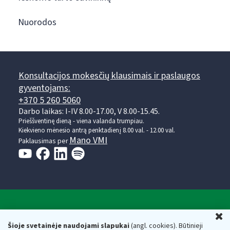
Nuorodos
Konsultacijos mokesčių klausimais ir paslaugos
gyventojams:
+370 5 260 5060
Darbo laikas: I-IV 8.00-17.00, V 8.00-15.45.
Prieššventinę dieną - viena valanda trumpiau.
Kiekvieno mėnesio antrą penktadienį 8.00 val. - 12.00 val.
Mano VMI
Paklausimas per
Valstybinė mokesčių inspekcija prie Lietuvos
U
Respublikos finansų ministerijos
Šioje svetainėje naudojami slapukai
(angl. cookies). Būtinieji