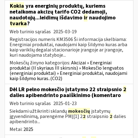
Kokia
yra energinių produktų, kuriems
netaikoma akcizų tarifo CO2 dedamoji,
naudotojų...leidimų išdavimo
ir
naudojimo
tvarka
?
Web turinio sąrašas
2025-03-19
Registracijos numeris KM3506 Ši informacija skelbiama:
Energiniai produktai, naudojami kaip šildymo kuras arba
kaip variklių degalai stacionarioje įrangoje ar įrangoje,
kuri naudojama statyboje...
Mokesčių žinyno kategorijos:
Akcizai » Energiniai
produktai (II skyriaus III skirsnis) » Mokesčio lengvatos
(energiniai produktai) » Energiniai produktai, naudojami
kaip šildymo kuras..(CO2)
Dėl LR pelno mokesčio įstatymo 22 straipsnio
2
dalies apibendrinto paaiškinimo (komentaro
Web turinio sąrašas
2025-01-23
Siekdami užtikrinti sklandų
mokesčių
įstatymų
įgyvendinimą, parengėme PMĮ[1] 2
2
straipsnio
2
dalies
apibendrinto...
Metai:
2025