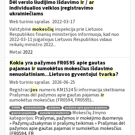
Dėl verslo liudijimo išdavimo
ir
/
ar
individualios veiklos įregistravimo
ukrainiečiams
Web turinio sąrašas
2022-03-17
Valstybinė
mokesčių
inspekcija prie Lietuvos
Respublikos finansų ministerijos informuoja, kad nuo
2022-03-11 įsigaliojus Lietuvos Respublikos vidaus
reikalų ministro 2022...
Metai:
2022
Kokia
yra pažymos FR0595 apie gautas
pajamas
ir
sumokėtus mokesčius išdavimo
nenuolatiniam...Lietuvos gyventojui
tvarka
?
Web turinio sąrašas
2026-06-25
Registraci
jos
numeris KM1524 Ši informacija skelbiama:
Prašymas dėl pažymos apie gautas pajamas
ir
sumokėtus mokesčius (FR0594, FR0595)...
fr0595
nenuolatinis
pažyma
pažyma apie gautas pajamas
Mokesčių žinyno
gautos pajamos
sumokėtas mokestis
kategorijos:
Prašymai, pažymos ir mokėjimo duomenys
» Pažymų užsakymas ir prašymų teikimas » Prašymas dėl
pažymos apie gautas pajamas ir sumokėtus mokesčius
(FR0594, FR