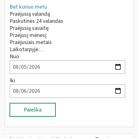
Bet kuriuo metu
Praėjusią valandą
Paskutines 24 valandas
Praėjusią savaitę
Praėjusį mėnesį
Praėjusiais metais
Laikotarpyje…
Nuo
Iki
Paieška