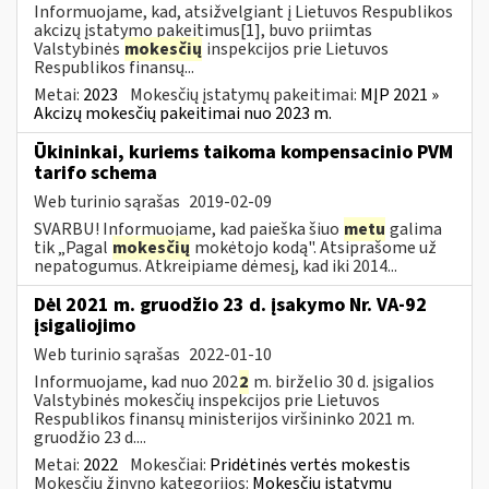
Informuojame, kad, atsižvelgiant į Lietuvos Respublikos
akcizų įstatymo pakeitimus[1], buvo priimtas
Valstybinės
mokesčių
inspekcijos prie Lietuvos
Respublikos finansų...
Metai:
2023
Mokesčių įstatymų pakeitimai:
MĮP 2021 »
Akcizų mokesčių pakeitimai nuo 2023 m.
Ūkininkai, kuriems taikoma kompensacinio PVM
tarifo schema
Web turinio sąrašas
2019-02-09
SVARBU! Informuojame, kad paieška šiuo
metu
galima
tik „Pagal
mokesčių
mokėtojo kodą". Atsiprašome už
nepatogumus. Atkreipiame dėmesį, kad iki 2014...
Dėl 2021 m. gruodžio 23 d. įsakymo Nr. VA-92
įsigaliojimo
Web turinio sąrašas
2022-01-10
Informuojame, kad nuo 202
2
m. birželio 30 d. įsigalios
Valstybinės mokesčių inspekcijos prie Lietuvos
Respublikos finansų ministerijos viršininko 2021 m.
gruodžio 23 d....
Metai:
2022
Mokesčiai:
Pridėtinės vertės mokestis
Mokesčių žinyno kategorijos:
Mokesčių įstatymų