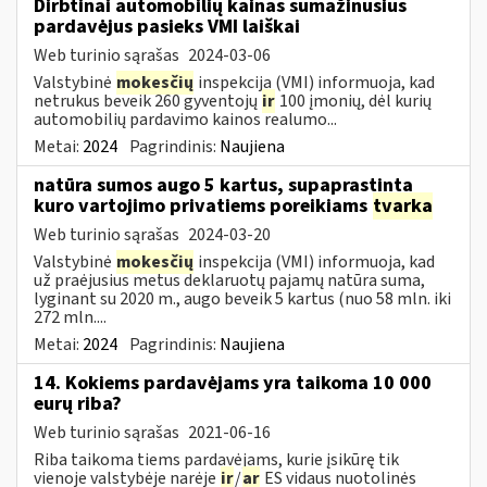
Dirbtinai automobilių kainas sumažinusius
pardavėjus pasieks VMI laiškai
Web turinio sąrašas
2024-03-06
Valstybinė
mokesčių
inspekcija (VMI) informuoja, kad
netrukus beveik 260 gyventojų
ir
100 įmonių, dėl kurių
automobilių pardavimo kainos realumo...
Metai:
2024
Pagrindinis:
Naujiena
natūra sumos augo 5 kartus, supaprastinta
kuro vartojimo privatiems poreikiams
tvarka
Web turinio sąrašas
2024-03-20
Valstybinė
mokesčių
inspekcija (VMI) informuoja, kad
už praėjusius metus deklaruotų pajamų natūra suma,
lyginant su 2020 m., augo beveik 5 kartus (nuo 58 mln. iki
272 mln....
Metai:
2024
Pagrindinis:
Naujiena
14. Kokiems pardavėjams yra taikoma 10 000
eurų riba?
Web turinio sąrašas
2021-06-16
Riba taikoma tiems pardavėjams, kurie įsikūrę tik
vienoje valstybėje narėje
ir
/
ar
ES vidaus nuotolinės