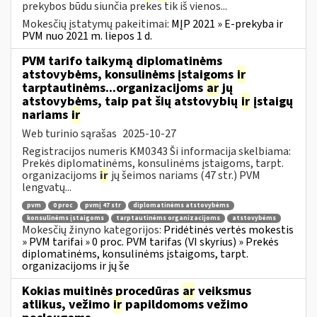
prekybos būdu siunčia prekes tik iš vienos...
Mokesčių įstatymų pakeitimai:
MĮP 2021 » E-prekyba ir
PVM nuo 2021 m. liepos 1 d.
PVM tarifo taikymą diplomatinėms
atstovybėms, konsulinėms įstaigoms
ir
tarptautinėms...organizacijoms
ar
jų
atstovybėms, taip pat šių atstovybių
ir
įstaigų
nariams
ir
Web turinio sąrašas
2025-10-27
Registracijos numeris KM0343 Ši informacija skelbiama:
Prekės diplomatinėms, konsulinėms įstaigoms, tarpt.
organizacijoms
ir
jų šeimos nariams (47 str.) PVM
lengvatų...
pvm
0 proc
pvmį 47 str
diplomatinėms atstovybėms
konsulinėms įstaigoms
tarptautinėms organizacijoms
atstovybėms
Mokesčių žinyno kategorijos:
Pridėtinės vertės mokestis
» PVM tarifai » 0 proc. PVM tarifas (VI skyrius) » Prekės
diplomatinėms, konsulinėms įstaigoms, tarpt.
organizacijoms ir jų še
Kokias muitinės procedūras
ar
veiksmus
atlikus, vežimo
ir
papildomoms vežimo