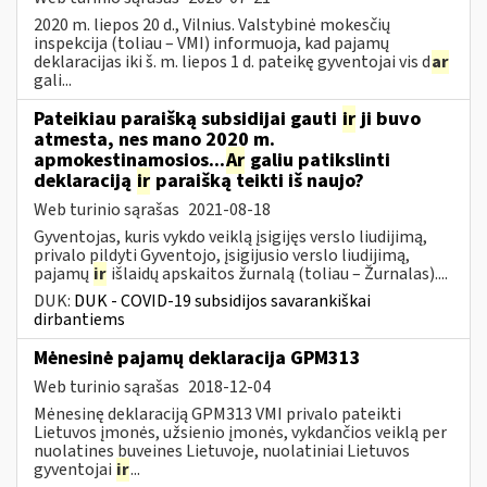
2020 m. liepos 20 d., Vilnius. Valstybinė mokesčių
inspekcija (toliau – VMI) informuoja, kad pajamų
deklaracijas iki š. m. liepos 1 d. pateikę gyventojai vis d
ar
gali...
Pateikiau paraišką subsidijai gauti
ir
ji buvo
atmesta, nes mano 2020 m.
apmokestinamosios...
Ar
galiu patikslinti
deklaraciją
ir
paraišką teikti iš naujo?
Web turinio sąrašas
2021-08-18
Gyventojas, kuris vykdo veiklą įsigijęs verslo liudijimą,
privalo pildyti Gyventojo, įsigijusio verslo liudijimą,
pajamų
ir
išlaidų apskaitos žurnalą (toliau – Žurnalas)....
DUK:
DUK - COVID-19 subsidijos savarankiškai
dirbantiems
Mėnesinė pajamų deklaracija GPM313
Web turinio sąrašas
2018-12-04
Mėnesinę deklaraciją GPM313 VMI privalo pateikti
Lietuvos įmonės, užsienio įmonės, vykdančios veiklą per
nuolatines buveines Lietuvoje, nuolatiniai Lietuvos
gyventojai
ir
...