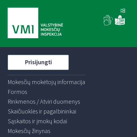
Prisijungti
Mokesčių mokėtojų informacija
Formos
Rinkmenos / Atviri duomenys
Skaičiuoklės ir pagalbininkai
Sąskaitos ir įmokų kodai
Mokesčių žinynas