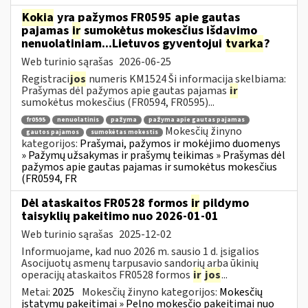
Kokia
yra pažymos FR0595 apie gautas
pajamas
ir
sumokėtus mokesčius išdavimo
nenuolatiniam...Lietuvos gyventojui
tvarka
?
Web turinio sąrašas
2026-06-25
Registraci
jos
numeris KM1524 Ši informacija skelbiama:
Prašymas dėl pažymos apie gautas pajamas
ir
sumokėtus mokesčius (FR0594, FR0595)...
fr0595
nenuolatinis
pažyma
pažyma apie gautas pajamas
Mokesčių žinyno
gautos pajamos
sumokėtas mokestis
kategorijos:
Prašymai, pažymos ir mokėjimo duomenys
» Pažymų užsakymas ir prašymų teikimas » Prašymas dėl
pažymos apie gautas pajamas ir sumokėtus mokesčius
(FR0594, FR
Dėl ataskaitos FR0528 formos
ir
pildymo
taisyklių pakeitimo nuo 2026-01-01
Web turinio sąrašas
2025-12-02
Informuojame, kad nuo 2026 m. sausio 1 d. įsigalios
Asocijuotų asmenų tarpusavio sandorių arba ūkinių
operacijų ataskaitos FR0528 formos
ir
jos
...
Metai:
2025
Mokesčių žinyno kategorijos:
Mokesčių
įstatymų pakeitimai » Pelno mokesčio pakeitimai nuo