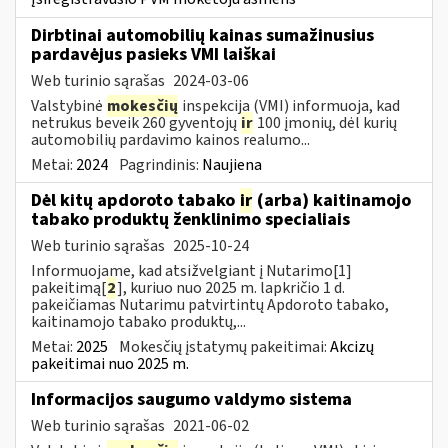
Dirbtinai automobilių kainas sumažinusius
pardavėjus pasieks VMI laiškai
Web turinio sąrašas
2024-03-06
Valstybinė
mokesčių
inspekcija (VMI) informuoja, kad
netrukus beveik 260 gyventojų
ir
100 įmonių, dėl kurių
automobilių pardavimo kainos realumo...
Metai:
2024
Pagrindinis:
Naujiena
Dėl kitų apdoroto tabako
ir
(arba) kaitinamojo
tabako produktų ženklinimo specialiais
Web turinio sąrašas
2025-10-24
Informuojame, kad atsižvelgiant į Nutarimo[1]
pakeitimą[
2
], kuriuo nuo 2025 m. lapkričio 1 d.
pakeičiamas Nutarimu patvirtintų Apdoroto tabako,
kaitinamojo tabako produktų,...
Metai:
2025
Mokesčių įstatymų pakeitimai:
Akcizų
pakeitimai nuo 2025 m.
Informacijos saugumo valdymo sistema
Web turinio sąrašas
2021-06-02