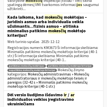
Valstybinė
mokesčių
inspekcija (toliau – VMI) skiria
ypatingą dėmesį VMI tvarkomos informaci
jos
saugumui
užtikrinti....
Kada laikoma, kad
mokesčių
mokėtojas –
juridinis asmuo arba individualia veikla
užsiimantis...fizinis asmuo – atitinka
minimalius patikimo
mokesčių
mokėtojo
kriterijus?
Web turinio sąrašas
2025-12-12
Registracijos numeris KM3673 Ši informacija skelbiama:
Minimalūs patikimo mokesčių mokėtojo kriterijai (40-1
str.) Ši informacija skelbiama: Minimalūs patikimo
mokesčių mokėtojo kriterijai (40-1...
patikimas mokesčių mokėtojas
patikimo mokesčių mokėtojo kriterijai
Mokesčių žinyno
nepatikimo mokesčių mokėtojo kriterijai
kategorijos:
Mokesčių administravimas » Mokesčių
administratoriaus ir mokesčių mokėtojo teisės ir
pareigos (32-42 s » Minimalūs patikimo mokesčių
mokėtojo kriterijai (40-1 str.)
Dėl verslo liudijimo išdavimo
ir
/
ar
individualios veiklos įregistravimo
ukrainiečiams