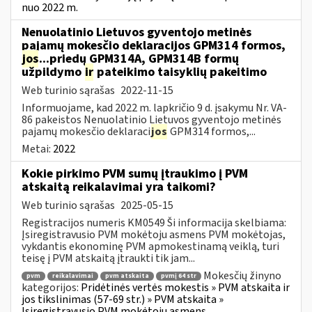
nuo 2022 m.
Nenuolatinio Lietuvos gyventojo metinės
pajamų mokesčio deklaracijos GPM314 formos,
jos
...priedų GPM314A, GPM314B formų
užpildymo
ir
pateikimo taisyklių pakeitimo
Web turinio sąrašas
2022-11-15
Informuojame, kad 2022 m. lapkričio 9 d. įsakymu Nr. VA-
86 pakeistos Nenuolatinio Lietuvos gyventojo metinės
pajamų mokesčio deklaraci
jos
GPM314 formos,...
Metai:
2022
Kokie pirkimo PVM sumų įtraukimo į PVM
atskaitą reikalavimai yra taikomi?
Web turinio sąrašas
2025-05-15
Registracijos numeris KM0549 Ši informacija skelbiama:
Įsiregistravusio PVM mokėtoju asmens PVM mokėtojas,
vykdantis ekonominę PVM apmokestinamą veiklą, turi
teisę į PVM atskaitą įtraukti tik jam...
Mokesčių žinyno
pvm
reikalavimai
pvm atskaita
pvmį 64 str
kategorijos:
Pridėtinės vertės mokestis » PVM atskaita ir
jos tikslinimas (57-69 str.) » PVM atskaita »
Įsiregistravusio PVM mokėtoju asmens