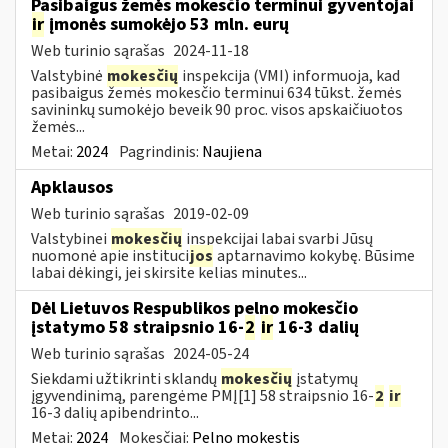
Pasibaigus žemės mokesčio terminui gyventojai
ir
įmonės sumokėjo 53 mln. eurų
Web turinio sąrašas
2024-11-18
Valstybinė
mokesčių
inspekcija (VMI) informuoja, kad
pasibaigus žemės mokesčio terminui 634 tūkst. žemės
savininkų sumokėjo beveik 90 proc. visos apskaičiuotos
žemės...
Metai:
2024
Pagrindinis:
Naujiena
Apklausos
Web turinio sąrašas
2019-02-09
Valstybinei
mokesčių
inspekcijai labai svarbi Jūsų
nuomonė apie instituci
jos
aptarnavimo kokybę. Būsime
labai dėkingi, jei skirsite kelias minutes...
Dėl Lietuvos Respublikos pelno mokesčio
įstatymo 58 straipsnio 16-
2
ir
16-3 dalių
Web turinio sąrašas
2024-05-24
Siekdami užtikrinti sklandų
mokesčių
įstatymų
įgyvendinimą, parengėme PMĮ[1] 58 straipsnio 16-
2
ir
16-3 dalių apibendrinto...
Metai:
2024
Mokesčiai:
Pelno mokestis