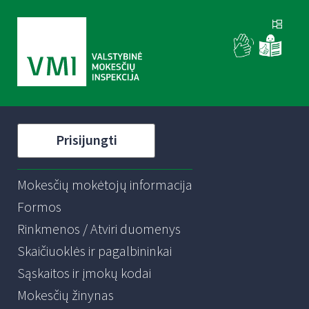
Prisijungti
Mokesčių mokėtojų informacija
Formos
Rinkmenos / Atviri duomenys
Skaičiuoklės ir pagalbininkai
Sąskaitos ir įmokų kodai
Mokesčių žinynas