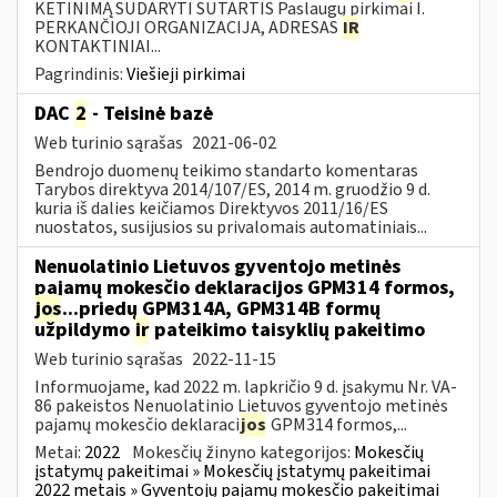
KETINIMĄ SUDARYTI SUTARTIS Paslaugų pirkimai I.
PERKANČIOJI ORGANIZACIJA, ADRESAS
IR
KONTAKTINIAI...
Pagrindinis:
Viešieji pirkimai
DAC
2
- Teisinė bazė
Web turinio sąrašas
2021-06-02
Bendrojo duomenų teikimo standarto komentaras
Tarybos direktyva 2014/107/ES, 2014 m. gruodžio 9 d.
kuria iš dalies keičiamos Direktyvos 2011/16/ES
nuostatos, susijusios su privalomais automatiniais...
Nenuolatinio Lietuvos gyventojo metinės
pajamų mokesčio deklaracijos GPM314 formos,
jos
...priedų GPM314A, GPM314B formų
užpildymo
ir
pateikimo taisyklių pakeitimo
Web turinio sąrašas
2022-11-15
Informuojame, kad 2022 m. lapkričio 9 d. įsakymu Nr. VA-
86 pakeistos Nenuolatinio Lietuvos gyventojo metinės
pajamų mokesčio deklaraci
jos
GPM314 formos,...
Metai:
2022
Mokesčių žinyno kategorijos:
Mokesčių
įstatymų pakeitimai » Mokesčių įstatymų pakeitimai
2022 metais » Gyventojų pajamų mokesčio pakeitimai