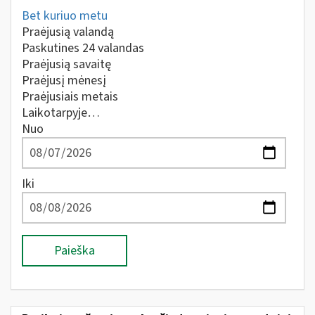
Bet kuriuo metu
Praėjusią valandą
Paskutines 24 valandas
Praėjusią savaitę
Praėjusį mėnesį
Praėjusiais metais
Laikotarpyje…
Nuo
Iki
Paieška