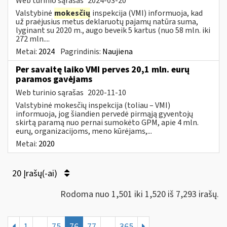
Web turinio sąrašas
2024-03-20
Valstybinė
mokesčių
inspekcija (VMI) informuoja, kad
už praėjusius metus deklaruotų pajamų natūra suma,
lyginant su 2020 m., augo beveik 5 kartus (nuo 58 mln. iki
272 mln....
Metai:
2024
Pagrindinis:
Naujiena
Per savaitę laiko VMI perves 20,1 mln. eurų
paramos gavėjams
Web turinio sąrašas
2020-11-10
Valstybinė mokesčių inspekcija (toliau – VMI)
informuoja, jog šiandien pervedė pirmąją gyventojų
skirtą paramą nuo pernai sumokėto GPM, apie 4 mln.
eurų, organizacijoms, meno kūrėjams,...
Metai:
2020
20 Įrašų(-ai)
Rodoma nuo 1,501 iki 1,520 iš 7,293 irašų.
1
...
75
76
77
...
365