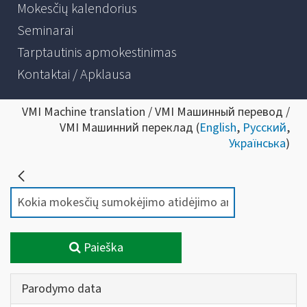
Mokesčių kalendorius
Seminarai
Tarptautinis apmokestinimas
Kontaktai / Apklausa
VMI Machine translation / VMI Машинный перевод /
VMI Машинний переклад (
English
,
Русский
,
Українська
)
Paieška
Parodymo data