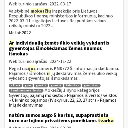
Web turinio sąrašas
2022-03-17
Valstybinė
mokesčių
inspekcija prie Lietuvos
Respublikos finansų ministerijos informuoja, kad nuo
2022-03-11 įsigaliojus Lietuvos Respublikos vidaus
reikalų ministro 2022...
Metai:
2022
Ar
individualią žemės ūkio veiklą vykdantis
gyventojas išmokėdamas žemės nuomos
išmokas
Web turinio sąrašas
2024-11-22
Registraci
jos
numeris KM0772 Ši informacija skelbiama:
Pajamos / išmokos
ir
jų deklaravimas Žemės ūkio veiklą
vykdantis gyventojas išmokėdamas...
a klasė
gpm
gpm312
gpm313
ūkininkas
gpmį 22 str
Mokesčių žinyno kategorijos:
žemės nuomos išmoka
Gyventojų pajamų mokestis » Pajamos iš verslo/ veiklos
» Ūkininko pajamos (IV skyrius, 22, 23, 27 str.) » Pajamos
ir jų deklaravimas
natūra sumos augo 5 kartus, supaprastinta
kuro vartojimo privatiems poreikiams
tvarka