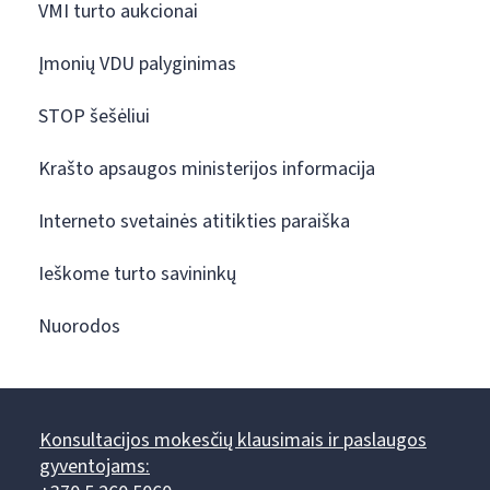
VMI turto aukcionai
Įmonių VDU palyginimas
STOP šešėliui
Krašto apsaugos ministerijos informacija
Interneto svetainės atitikties paraiška
Ieškome turto savininkų
Nuorodos
Konsultacijos mokesčių klausimais ir paslaugos
gyventojams: