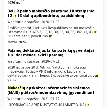
2026 m.
Dėl LR pelno mokesčio įstatymo 18 straipsnio
12
ir
13 dalių apibendrintų paaiškinimų
Web turinio sąrašas
2026-01-08
Atsižvelgdami į Lietuvos Respublikos pelno mokesčio
įstatymo Nr. IX-675 5, 17, 18, 30, 33, 34, 35, 382, 41, 43
ir
561 straipsnių pakeitimo
ir
...
Metai:
2026
Pajamų deklaracijas laiku pateikę gyventojai
turi dar mėnesį skirti paramą
Web turinio sąrašas
2020-07-21
2020 m. liepos 20 d., Vilnius. Valstybinė mokesčių
inspekcija (toliau – VMI) informuoja, kad pajamų
deklaracijas iki š. m. liepos 1 d. pateikę gyventojai vis d
ar
gali...
Mokesčių
apskaitos informacinės sistemos
(MAIS) plėtros/modernizavimo, įgyvendinant
Web turinio sąrašas
2021-01-12
INFORMACIJA APIE NUSTATYTUS LAIMĖTOJUS
IR