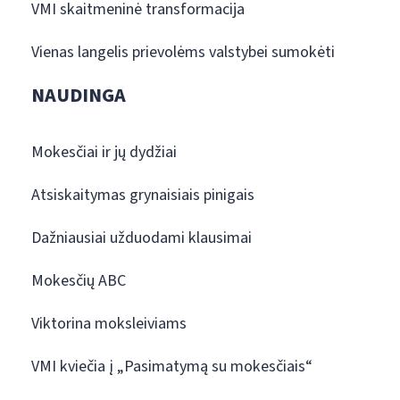
VMI skaitmeninė transformacija
Vienas langelis prievolėms valstybei sumokėti
NAUDINGA
Mokesčiai ir jų dydžiai
Atsiskaitymas grynaisiais pinigais
Dažniausiai užduodami klausimai
Mokesčių ABC
Viktorina moksleiviams
VMI kviečia į „Pasimatymą su mokesčiais“