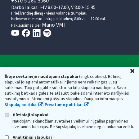
+370 5 260 5060
Darbo laikas: I-IV 8.00-17.00, V 8.00-15.45.
Prieššventinę dieną - viena valanda trumpiau.
Kiekvieno mėnesio antrą penktadienį 8.00 val. - 12.00 val.
Mano VMI
Paklausimas per
Valstybinė mokesčių inspekcija prie Lietuvos
U
Respublikos finansų ministerijos
Šioje svetainėje naudojami slapukai
(angl. cookies). Būtinieji
slapukai įdiegiami automatiškai ir jiems nėra reikalingas Jūsų
Biudžetinė įstaiga. Juridinio asmens kodas — 188659752,
sutikimas. Taip pat galite sutikti ir su kitų slapukų naudojimu. Savo
adresas: Vasario 16-osios g. 14, 01107 Vilnius, Lietuva, el.paštas:
sutikimą bet kada galėsite atšaukti pakeisdami interneto naršyklės
vmi@vmi.lt
, E. pristatymo dėžutės adresas 188659752
nustatymus ir ištrindami įrašytus slapukus. Daugiau informacijos
Duomenys apie Valstybinę mokesčių inspekciją prie Lietuvos
Slapukų politika
;
Privatumo politika.
Respublikos finansų ministerijos kaupiami ir saugomi Juridinių
asmenų registre
Būtinieji slapukai
Naudojami sklandžiam svetainės veikimui ir įgalina pagrindines
svetainės funkcijas. Be šių slapukų svetainė negali tinkamai veikti.
Analitiniai slapukai