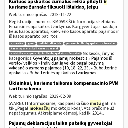
Kuriuos apskaitos žurnalus reikia pildyti
ir
kuriame žurnale fiksuoti išlaidas, jeigu
Web turinio sąrašas
2018-11-22
Registracijos numeris KM0598 Ši informacija skelbiama:
Finansinės apskaitos tvarkymas Kai gyventojas naudoja
kelis kasos aparatus, kiekvieno kasos aparato pajamos ir
iš kasos aparato patirtos...
apskaita
gpm
individuali veikla
pajamų ir išlaidų apskaitos žurnalas
kasos aparatas keli kasos aparatai
Mokesčių žinyno
atskiri kasos operacijų ir išlaidų apskaitos žurnalai
kategorijos:
Gyventojų pajamų mokestis » Pajamos iš
verslo/ veiklos » Individualią veiklą pagal pažymą
vykdančio asmens pajamos (10, 18, 22, 23, » Buhalterinė
apskaita » Buhalterinės apskaitos tvarkymas
Ūkininkai, kuriems taikoma kompensacinio PVM
tarifo schema
Web turinio sąrašas
2019-02-09
SVARBU! Informuojame, kad paieška šiuo
metu
galima
tik „Pagal
mokesčių
mokėtojo kodą". Atsiprašome už
nepatogumus. Atkreipiame dėmesį, kad iki 2014...
Pajamų deklaracijas laiku pateikę gyventojai