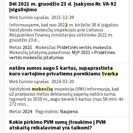
Dėl 2021 m. gruodžio 23 d. Įsakymo Nr. VA-92
įsigaliojimo
Web turinio sąrašas
2021-12-29
Informuojame, kad nuo 202
2
m. birželio 30 d. įsigalios
Valstybinės mokesčių inspekcijos prie Lietuvos
Respublikos finansų ministerijos viršininko 2021 m.
gruodžio 23 d....
Metai:
2021
Mokesčiai:
Pridėtinės vertės mokestis
Mokesčių įstatymų pakeitimai:
MĮP 2021 » Pridėtines
vertės mokesčio įstatymas
natūra sumos augo 5 kartus, supaprastinta
kuro vartojimo privatiems poreikiams
tvarka
Web turinio sąrašas
2024-03-20
Valstybinė
mokesčių
inspekcija (VMI) informuoja, kad
už praėjusius metus deklaruotų pajamų natūra suma,
lyginant su 2020 m., augo beveik 5 kartus (nuo 58 mln. iki
272 mln....
Metai:
2024
Pagrindinis:
Naujiena
Kokie pirkimo PVM sumų įtraukimo į PVM
atskaitą reikalavimai yra taikomi?