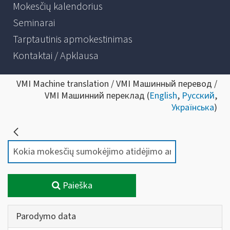
Mokesčių kalendorius
Seminarai
Tarptautinis apmokestinimas
Kontaktai / Apklausa
VMI Machine translation / VMI Машинный перевод /
VMI Машинний переклад (
English
,
Русский
,
Українська
)
Paieška
Parodymo data