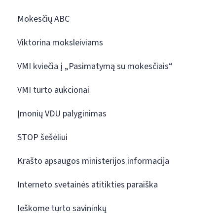
Mokesčių ABC
Viktorina moksleiviams
VMI kviečia į „Pasimatymą su mokesčiais“
VMI turto aukcionai
Įmonių VDU palyginimas
STOP šešėliui
Krašto apsaugos ministerijos informacija
Interneto svetainės atitikties paraiška
Ieškome turto savininkų