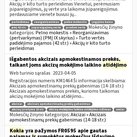
Akcijų ir kito turto perleidimas Vienetui, perėmusiam
įsipareigojimus, jų verte yra laikoma įsipareigojimus
perdavusiame vienete buvusi jų...
perleidimas
reorganizavimas
pelno mokestis
įsigijimo kaina
Mokesčių žinyno
pmį 42 str.
įsipareigojimų vertė
pradinė vertė
kategorijos:
Pelno mokestis » Reorganizavimas
(pertvarkymas) (PMĮ IX skyrius) » Turto vertės
padidėjimo pajamos (42 str.) » Akcijų ir kito turto
perleidimas
išgabentos akcizais apmokestinamos prekės,
taikant joms akcizų mokėjimo laikino
atidėjimo
Web turinio sąrašas
2023-04-05
Registracijos numeris KM1464 Ši informacija skelbiama:
Akcizais apmokestinamų prekių gabenimas (14-18 str.)
Akcizais apmokestinamos prekės, kurioms taikomas
akcizų mokėjimo laikino atidėjimo...
akcizai
akcizais apmokestinamų prekių gabenimas
akcizų įstatymo 15 str
akcizų mokėjimo laikino atidėjimo režimas
amlar
Mokesčių žinyno kategorijos:
Akcizai » Akcizais
apmokestinamų prekių gabenimas (14-18 str.)
Kokia
yra pažymos FR0595 apie gautas
pajamas
ir
sumokėtus mokesčius išdavimo