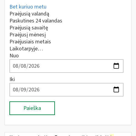
Bet kuriuo metu
Praėjusią valandą
Paskutines 24 valandas
Praėjusią savaitę
Praėjusį mėnesį
Praėjusiais metais
Laikotarpyje…
Nuo
Iki
Paieška