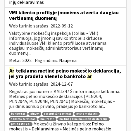
ir jų deklaravimas
VMI kliento profilyje įmonėms atverta daugiau
vertinamų duomenų
Web turinio sąrašas
2022-09-12
Valstybinė mokesčių inspekcija (toliau – VMI)
informuoja, jog įmonių savikontrolei skirtuose
individualiuose VMI kliento profiliuose atveriama
daugiau mokesčių administratoriaus vertinamų
duomenų....
Metai:
2022
Pagrindinis:
Naujiena
Ar
teikiama metinė pelno mokesčio deklaracija,
jei yra pradėta vieneto bankroto
ar
Web turinio sąrašas
2024-12-07
Registracijos numeris KM1347 Ši informacija skelbiama:
Metinės pelno mokesčio deklaracijos (PLN204,
PLN204A, PLN204N, PLN204U) Mokesčių mokėtojas –
juridinis asmuo privalo, pradėjus jo bankroto ar...
bankrotas
pln204
restruktūrizavimas
pelno mokestis
teikimo terminas
maį 78 str.
metinė pelno mokesčio deklaracija
Mokesčių žinyno kategorijos:
Pelno
pmį 51 str. 2 d.
mokestis » Deklaravimas » Metinės pelno mokesčio