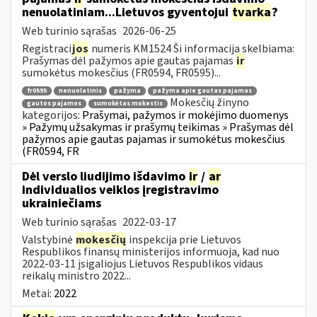
nenuolatiniam...Lietuvos gyventojui
tvarka
?
Web turinio sąrašas
2026-06-25
Registraci
jos
numeris KM1524 Ši informacija skelbiama:
Prašymas dėl pažymos apie gautas pajamas
ir
sumokėtus mokesčius (FR0594, FR0595)...
fr0595
nenuolatinis
pažyma
pažyma apie gautas pajamas
Mokesčių žinyno
gautos pajamos
sumokėtas mokestis
kategorijos:
Prašymai, pažymos ir mokėjimo duomenys
» Pažymų užsakymas ir prašymų teikimas » Prašymas dėl
pažymos apie gautas pajamas ir sumokėtus mokesčius
(FR0594, FR
Dėl verslo liudijimo išdavimo
ir
/
ar
individualios veiklos įregistravimo
ukrainiečiams
Web turinio sąrašas
2022-03-17
Valstybinė
mokesčių
inspekcija prie Lietuvos
Respublikos finansų ministerijos informuoja, kad nuo
2022-03-11 įsigaliojus Lietuvos Respublikos vidaus
reikalų ministro 2022...
Metai:
2022