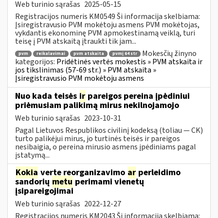
Web turinio sąrašas
2025-05-15
Registracijos numeris KM0549 Ši informacija skelbiama:
Įsiregistravusio PVM mokėtoju asmens PVM mokėtojas,
vykdantis ekonominę PVM apmokestinamą veiklą, turi
teisę į PVM atskaitą įtraukti tik jam...
Mokesčių žinyno
pvm
reikalavimai
pvm atskaita
pvmį 64 str
kategorijos:
Pridėtinės vertės mokestis » PVM atskaita ir
jos tikslinimas (57-69 str.) » PVM atskaita »
Įsiregistravusio PVM mokėtoju asmens
Nuo kada teisės
ir
pareigos pereina įpėdiniui
priėmusiam palikimą mirus nekilnojamojo
Web turinio sąrašas
2023-10-31
Pagal Lietuvos Respublikos civilinį kodeksą (toliau ― CK)
turto palikėjui mirus, jo turtinės teisės ir pareigos
nesibaigia, o pereina mirusio asmens įpėdiniams pagal
įstatymą...
Kokia
verte reorganizavimo
ar
perleidimo
sandorių
metu
perimami vienetų
įsipareigojimai
Web turinio sąrašas
2022-12-27
Registracijos numeris KM2043 Ši informacija skelbiama: