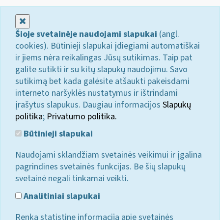
Uždaryti
Šioje svetainėje naudojami slapukai
(angl.
cookies). Būtinieji slapukai įdiegiami automatiškai
ir jiems nėra reikalingas Jūsų sutikimas. Taip pat
galite sutikti ir su kitų slapukų naudojimu. Savo
sutikimą bet kada galėsite atšaukti pakeisdami
interneto naršyklės nustatymus ir ištrindami
įrašytus slapukus. Daugiau informacijos
Slapukų
politika
;
Privatumo politika.
Būtinieji slapukai
Naudojami sklandžiam svetainės veikimui ir įgalina
pagrindines svetainės funkcijas. Be šių slapukų
svetainė negali tinkamai veikti.
Analitiniai slapukai
Renka statistinę informaciją apie svetainės