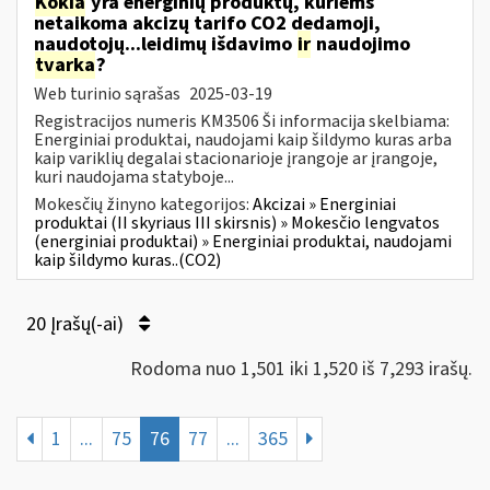
Kokia
yra energinių produktų, kuriems
netaikoma akcizų tarifo CO2 dedamoji,
naudotojų...leidimų išdavimo
ir
naudojimo
tvarka
?
Web turinio sąrašas
2025-03-19
Registracijos numeris KM3506 Ši informacija skelbiama:
Energiniai produktai, naudojami kaip šildymo kuras arba
kaip variklių degalai stacionarioje įrangoje ar įrangoje,
kuri naudojama statyboje...
Mokesčių žinyno kategorijos:
Akcizai » Energiniai
produktai (II skyriaus III skirsnis) » Mokesčio lengvatos
(energiniai produktai) » Energiniai produktai, naudojami
kaip šildymo kuras..(CO2)
20 Įrašų(-ai)
Rodoma nuo 1,501 iki 1,520 iš 7,293 irašų.
1
...
75
76
77
...
365