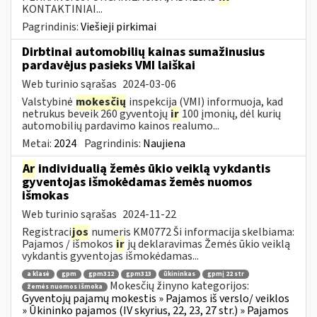
KONTAKTINIAI...
Pagrindinis:
Viešieji pirkimai
Dirbtinai automobilių kainas sumažinusius
pardavėjus pasieks VMI laiškai
Web turinio sąrašas
2024-03-06
Valstybinė
mokesčių
inspekcija (VMI) informuoja, kad
netrukus beveik 260 gyventojų
ir
100 įmonių, dėl kurių
automobilių pardavimo kainos realumo...
Metai:
2024
Pagrindinis:
Naujiena
Ar
individualią žemės ūkio veiklą vykdantis
gyventojas išmokėdamas žemės nuomos
išmokas
Web turinio sąrašas
2024-11-22
Registraci
jos
numeris KM0772 Ši informacija skelbiama:
Pajamos / išmokos
ir
jų deklaravimas Žemės ūkio veiklą
vykdantis gyventojas išmokėdamas...
a klasė
gpm
gpm312
gpm313
ūkininkas
gpmį 22 str
Mokesčių žinyno kategorijos:
žemės nuomos išmoka
Gyventojų pajamų mokestis » Pajamos iš verslo/ veiklos
» Ūkininko pajamos (IV skyrius, 22, 23, 27 str.) » Pajamos