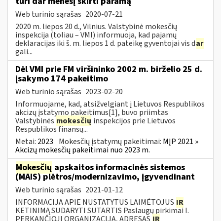
turi dar mėnesį skirti paramą
Web turinio sąrašas
2020-07-21
2020 m. liepos 20 d., Vilnius. Valstybinė mokesčių
inspekcija (toliau – VMI) informuoja, kad pajamų
deklaracijas iki š. m. liepos 1 d. pateikę gyventojai vis d
ar
gali...
Dėl VMI prie FM viršininko 2002 m. birželio 25 d.
įsakymo 174 pakeitimo
Web turinio sąrašas
2023-02-20
Informuojame, kad, atsižvelgiant į Lietuvos Respublikos
akcizų įstatymo pakeitimus[1], buvo priimtas
Valstybinės
mokesčių
inspekcijos prie Lietuvos
Respublikos finansų...
Metai:
2023
Mokesčių įstatymų pakeitimai:
MĮP 2021 »
Akcizų mokesčių pakeitimai nuo 2023 m.
Mokesčių
apskaitos informacinės sistemos
(MAIS) plėtros/modernizavimo, įgyvendinant
Web turinio sąrašas
2021-01-12
INFORMACIJA APIE NUSTATYTUS LAIMĖTOJUS
IR
KETINIMĄ SUDARYTI SUTARTIS Paslaugų pirkimai I.
PERKANČIOJI ORGANIZACIJA, ADRESAS
IR