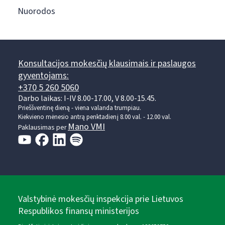
Nuorodos
Konsultacijos mokesčių klausimais ir paslaugos
gyventojams:
+370 5 260 5060
Darbo laikas: I-IV 8.00-17.00, V 8.00-15.45.
Prieššventinę dieną - viena valanda trumpiau.
Kiekvieno mėnesio antrą penktadienį 8.00 val. - 12.00 val.
Mano VMI
Paklausimas per
Valstybinė mokesčių inspekcija prie Lietuvos
Respublikos finansų ministerijos