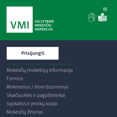
Prisijungti
Mokesčių mokėtojų informacija
Formos
Rinkmenos / Atviri duomenys
Skaičiuoklės ir pagalbininkai
Sąskaitos ir įmokų kodai
Mokesčių žinynas