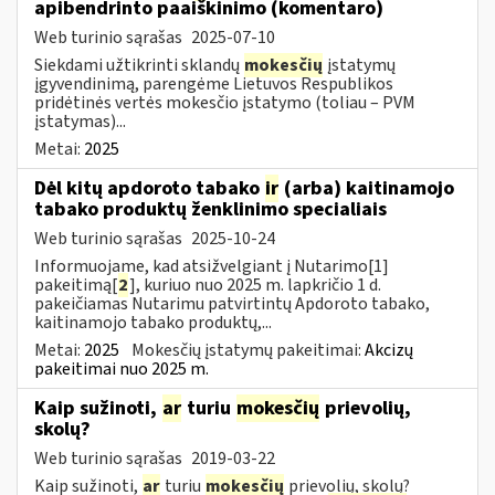
apibendrinto paaiškinimo (komentaro)
Web turinio sąrašas
2025-07-10
Siekdami užtikrinti sklandų
mokesčių
įstatymų
įgyvendinimą, parengėme Lietuvos Respublikos
pridėtinės vertės mokesčio įstatymo (toliau – PVM
įstatymas)...
Metai:
2025
Dėl kitų apdoroto tabako
ir
(arba) kaitinamojo
tabako produktų ženklinimo specialiais
Web turinio sąrašas
2025-10-24
Informuojame, kad atsižvelgiant į Nutarimo[1]
pakeitimą[
2
], kuriuo nuo 2025 m. lapkričio 1 d.
pakeičiamas Nutarimu patvirtintų Apdoroto tabako,
kaitinamojo tabako produktų,...
Metai:
2025
Mokesčių įstatymų pakeitimai:
Akcizų
pakeitimai nuo 2025 m.
Kaip sužinoti,
ar
turiu
mokesčių
prievolių,
skolų?
Web turinio sąrašas
2019-03-22
Kaip sužinoti,
ar
turiu
mokesčių
prievolių, skolų?