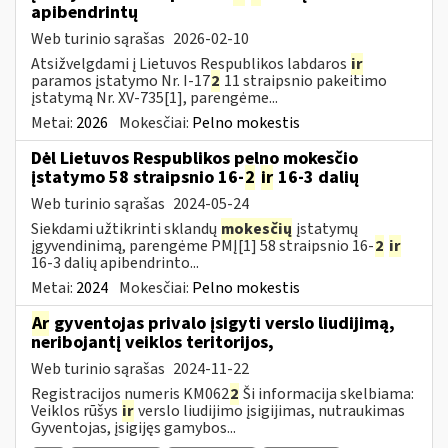
apibendrintų
Web turinio sąrašas
2026-02-10
Atsižvelgdami į Lietuvos Respublikos labdaros
ir
paramos įstatymo Nr. I-17
2
11 straipsnio pakeitimo
įstatymą Nr. XV-735[1], parengėme...
Metai:
2026
Mokesčiai:
Pelno mokestis
Dėl Lietuvos Respublikos pelno mokesčio
įstatymo 58 straipsnio 16-
2
ir
16-3 dalių
Web turinio sąrašas
2024-05-24
Siekdami užtikrinti sklandų
mokesčių
įstatymų
įgyvendinimą, parengėme PMĮ[1] 58 straipsnio 16-
2
ir
16-3 dalių apibendrinto...
Metai:
2024
Mokesčiai:
Pelno mokestis
Ar
gyventojas privalo įsigyti verslo liudijimą,
neribojantį veiklos teritorijos,
Web turinio sąrašas
2024-11-22
Registracijos numeris KM062
2
Ši informacija skelbiama:
Veiklos rūšys
ir
verslo liudijimo įsigijimas, nutraukimas
Gyventojas, įsigijęs gamybos...