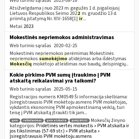
Web turinio sąrašas
2023-08-16
Atsižvelgdama į nuo 2023 m. gegužės 1 d. įsigaliojusį
Lietuvos Respublikos Seimo 202
2
m. gruodžio 13 d.
priimtą įstatymą Nr. XIV-1658[1]
ir
...
Metai:
2023
Mokestinės nepriemokos administravimas
Web turinio sąrašas
2020-02-25
Mokestinės nepriemokos perėmimas Mokestinės
nepriemokos
sumokėjimo
atidėjimas arba išdėstymas
Mokesčių
mokėtojo atleidimas nuo baudų, delspinigių...
Kokie pirkimo PVM sumų įtraukimo į PVM
atskaitą reikalavimai yra taikomi?
Web turinio sąrašas
2025-05-15
Registracijos numeris KM0549 Ši informacija skelbiama:
Įsiregistravusio PVM mokėtoju asmens PVM mokėtojas,
vykdantis ekonominę PVM apmokestinamą veiklą, turi
teisę į PVM atskaitą įtraukti tik jam...
Mokesčių žinyno
pvm
reikalavimai
pvm atskaita
pvmį 64 str
kategorijos:
Pridėtinės vertės mokestis » PVM atskaita ir
jos tikslinimas (57-69 str.) » PVM atskaita »
Įsiregistravusio PVM mokėtoju asmens