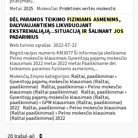
įstatymas)...
Metai:
2025
Mokesčiai:
Pridėtinės vertės mokestis
DĖL PARAMOS TEIKIMO
FIZINIAMS
ASMENIMS
,
DALYVAUJANTIEMS LIKVIDUOJANT
EKSTREMALIĄJĄ...SITUACIJĄ
IR
ŠALINANT
JOS
PADARINIUS
Web turinio sąrašas
2022-07-22
Registracijos numeris KM3077 Ši informacija skelbiama:
Pelno mokesčio klausimais Gyventojų pajamų mokesčio
klausimais 2022 metai 2022 metai Paaiškiname dėl
teikiamos paramos fiziniams asmenims,...
Mokesčių žinyno kategorijos:
Raštai, paaiškinimai »
Gyventojų pajamų mokesčio klausimais (Raštai,
paaiškinimai)
Raštai, paaiškinimai » Pelno mokesčio
klausimais (Raštai paaiškinimai)
Raštai, paaiškinimai »
Gyventojų pajamų mokesčio klausimais (Raštai,
paaiškinimai) » GPM klausimais (Raštai, paaiškinimai)
2022
Raštai, paaiškinimai » Pelno mokesčio klausimais
(Raštai paaiškinimai) » Pelno mokesčio klausimais
(Raštai paaiškinimai) 2022
20 Įrašų(-ai)