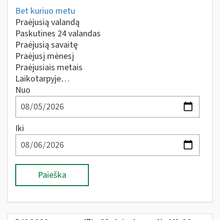
Bet kuriuo metu
Praėjusią valandą
Paskutines 24 valandas
Praėjusią savaitę
Praėjusį mėnesį
Praėjusiais metais
Laikotarpyje…
Nuo
Iki
Paieška