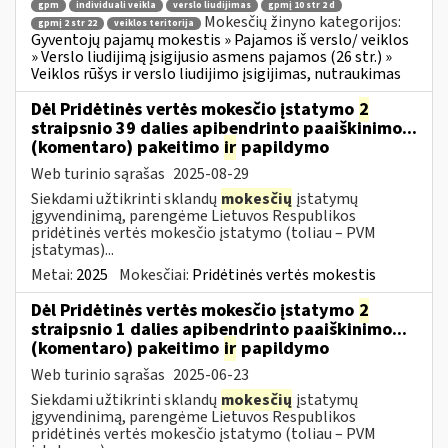
gpm
individuali veikla
verslo liudijimas
gpmį 10 str 2 d
Mokesčių žinyno kategorijos:
gpmį 2 str 22
veiklos teritorija
Gyventojų pajamų mokestis » Pajamos iš verslo/ veiklos
» Verslo liudijimą įsigijusio asmens pajamos (26 str.) »
Veiklos rūšys ir verslo liudijimo įsigijimas, nutraukimas
Dėl Pridėtinės vertės mokesčio įstatymo
2
straipsnio 39 dalies apibendrinto paaiškinimo...
(komentaro) pakeitimo
ir
papildymo
Web turinio sąrašas
2025-08-29
Siekdami užtikrinti sklandų
mokesčių
įstatymų
įgyvendinimą, parengėme Lietuvos Respublikos
pridėtinės vertės mokesčio įstatymo (toliau – PVM
įstatymas)...
Metai:
2025
Mokesčiai:
Pridėtinės vertės mokestis
Dėl Pridėtinės vertės mokesčio įstatymo
2
straipsnio 1 dalies apibendrinto paaiškinimo...
(komentaro) pakeitimo
ir
papildymo
Web turinio sąrašas
2025-06-23
Siekdami užtikrinti sklandų
mokesčių
įstatymų
įgyvendinimą, parengėme Lietuvos Respublikos
pridėtinės vertės mokesčio įstatymo (toliau – PVM