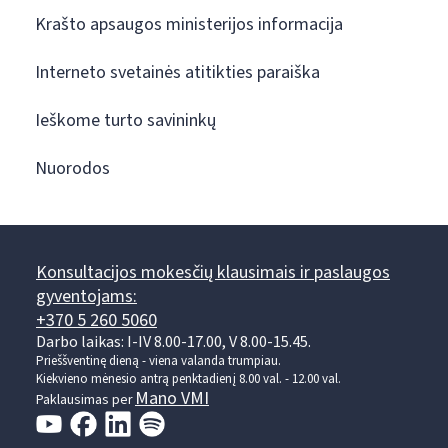
Krašto apsaugos ministerijos informacija
Interneto svetainės atitikties paraiška
Ieškome turto savininkų
Nuorodos
Konsultacijos mokesčių klausimais ir paslaugos
gyventojams:
+370 5 260 5060
Darbo laikas: I-IV 8.00-17.00, V 8.00-15.45.
Prieššventinę dieną - viena valanda trumpiau.
Kiekvieno mėnesio antrą penktadienį 8.00 val. - 12.00 val.
Mano VMI
Paklausimas per