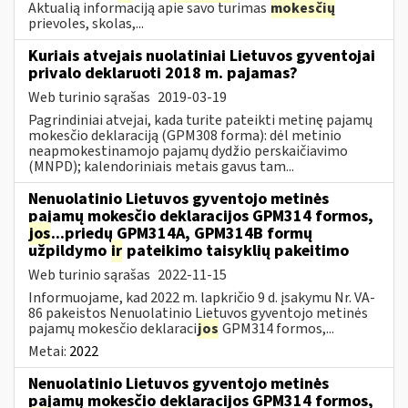
Aktualią informaciją apie savo turimas
mokesčių
prievoles, skolas,...
Kuriais atvejais nuolatiniai Lietuvos gyventojai
privalo deklaruoti 2018 m. pajamas?
Web turinio sąrašas
2019-03-19
Pagrindiniai atvejai, kada turite pateikti metinę pajamų
mokesčio deklaraciją (GPM308 forma): dėl metinio
neapmokestinamojo pajamų dydžio perskaičiavimo
(MNPD); kalendoriniais metais gavus tam...
Nenuolatinio Lietuvos gyventojo metinės
pajamų mokesčio deklaracijos GPM314 formos,
jos
...priedų GPM314A, GPM314B formų
užpildymo
ir
pateikimo taisyklių pakeitimo
Web turinio sąrašas
2022-11-15
Informuojame, kad 2022 m. lapkričio 9 d. įsakymu Nr. VA-
86 pakeistos Nenuolatinio Lietuvos gyventojo metinės
pajamų mokesčio deklaraci
jos
GPM314 formos,...
Metai:
2022
Nenuolatinio Lietuvos gyventojo metinės
pajamų mokesčio deklaracijos GPM314 formos,