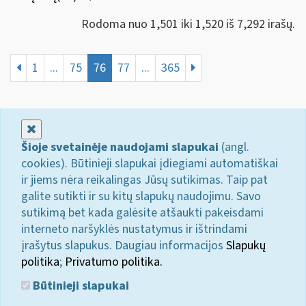
Rodoma nuo 1,501 iki 1,520 iš 7,292 irašų.
1
...
75
76
77
...
365
Uždaryti
Šioje svetainėje naudojami slapukai
(angl.
cookies). Būtinieji slapukai įdiegiami automatiškai
ir jiems nėra reikalingas Jūsų sutikimas. Taip pat
galite sutikti ir su kitų slapukų naudojimu. Savo
sutikimą bet kada galėsite atšaukti pakeisdami
interneto naršyklės nustatymus ir ištrindami
įrašytus slapukus. Daugiau informacijos
Slapukų
politika
;
Privatumo politika.
Būtinieji slapukai