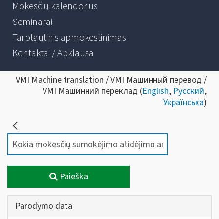
Mokesčių kalendorius
Seminarai
Tarptautinis apmokestinimas
Kontaktai / Apklausa
VMI Machine translation / VMI Машинный перевод /
VMI Машинний переклад (
English
,
Русский
,
Українська
)
Paieška
Parodymo data