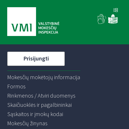
Prisijungti
Mokesčių mokėtojų informacija
Formos
Rinkmenos / Atviri duomenys
Skaičiuoklės ir pagalbininkai
Sąskaitos ir įmokų kodai
Mokesčių žinynas