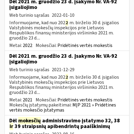
Dėl 2021 m. gruodžio 23 d. įsakymo Nr. VA-92
įsigaliojimo
Web turinio sąrašas
2022-01-10
Informuojame, kad nuo 202
2
m. birželio 30 d. įsigalios
Valstybinės mokesčių inspekcijos prie Lietuvos
Respublikos finansų ministerijos viršininko 2021 m.
gruodžio 23 d....
Metai:
2022
Mokesčiai:
Pridėtinės vertės mokestis
Dėl 2021 m. gruodžio 23 d. Įsakymo Nr. VA-92
įsigaliojimo
Web turinio sąrašas
2021-12-29
Informuojame, kad nuo 202
2
m. birželio 30 d. įsigalios
Valstybinės mokesčių inspekcijos prie Lietuvos
Respublikos finansų ministerijos viršininko 2021 m.
gruodžio 23 d....
Metai:
2021
Mokesčiai:
Pridėtinės vertės mokestis
Mokesčių įstatymų pakeitimai:
MĮP 2021 » Pridėtines
vertės mokesčio įstatymas
Dėl
mokesčių
administravimo įstatymo 32, 38
ir
39 straipsnių apibendrintų paaiškinimų