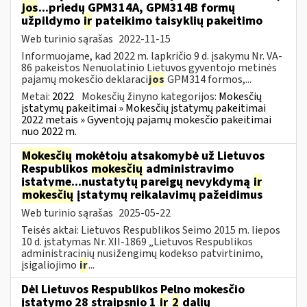
jos
...priedų GPM314A, GPM314B formų
užpildymo
ir
pateikimo taisyklių pakeitimo
Web turinio sąrašas
2022-11-15
Informuojame, kad 2022 m. lapkričio 9 d. įsakymu Nr. VA-
86 pakeistos Nenuolatinio Lietuvos gyventojo metinės
pajamų mokesčio deklaraci
jos
GPM314 formos,...
Metai:
2022
Mokesčių žinyno kategorijos:
Mokesčių
įstatymų pakeitimai » Mokesčių įstatymų pakeitimai
2022 metais » Gyventojų pajamų mokesčio pakeitimai
nuo 2022 m.
Mokesčių
mokėtojų atsakomybė už Lietuvos
Respublikos
mokesčių
administravimo
įstatyme...nustatytų pareigų nevykdymą
ir
mokesčių
įstatymų reikalavimų pažeidimus
Web turinio sąrašas
2025-05-22
Teisės aktai: Lietuvos Respublikos Seimo 2015 m. liepos
10 d. įstatymas Nr. XII-1869 „Lietuvos Respublikos
administracinių nusižengimų kodekso patvirtinimo,
įsigaliojimo
ir
...
Dėl Lietuvos Respublikos Pelno mokesčio
įstatymo 28 straipsnio 1
ir
2
dalių