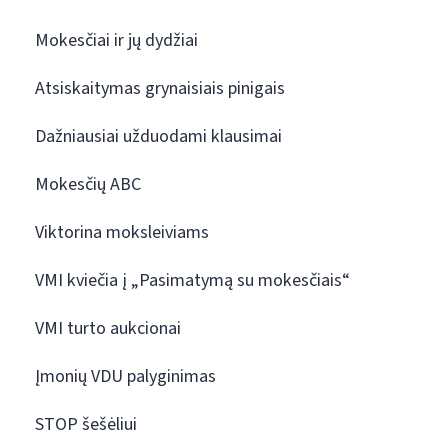
Mokesčiai ir jų dydžiai
Atsiskaitymas grynaisiais pinigais
Dažniausiai užduodami klausimai
Mokesčių ABC
Viktorina moksleiviams
VMI kviečia į „Pasimatymą su mokesčiais“
VMI turto aukcionai
Įmonių VDU palyginimas
STOP šešėliui