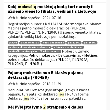
Kokį
mokesčių
mokėtojų kodą turi nurodyti
užsienio vieneto filialas, veikiantis Lietuvoje
Web turinio sąrašas
2024-07-16
Registracijos numeris KM1343 Ši informacija skelbiama:
Metinės pelno mokesčio deklaracijos (PLN204,
PLN204A, PLN204N, PLN204U) Užsienio vieneto filialas,
vykdantis veiklą Lietuvoje per nuolatinę...
pln204
pelno mokestis
nuolatinė buveinė
pmį 51 str.
pmį 50 str.
metinė pelno mokesčio deklaracija
užsienio vieneto filialas
Mokesčių žinyno
mokesčių mokėtojų identifikacinis numeris
kategorijos:
Pelno mokestis » Deklaravimas » Metinės
pelno mokesčio deklaracijos (PLN204, PLN204A,
PLN204N, PLN204U)
Pajamų mokesčio nuo B klasės pajamų
deklaracija (FR0459)
Web turinio sąrašas
2018-11-29
Nenuolatinis Lietuvos gyventojas, gavęs B klasės
pajamų, turi pateikti deklaraci
jos
FR0459 formą.
Deklaraci
jos
FR0459 forma turi būti pateikta...
Dėl PVM įstatymo
2
straipsnio 4 dalies