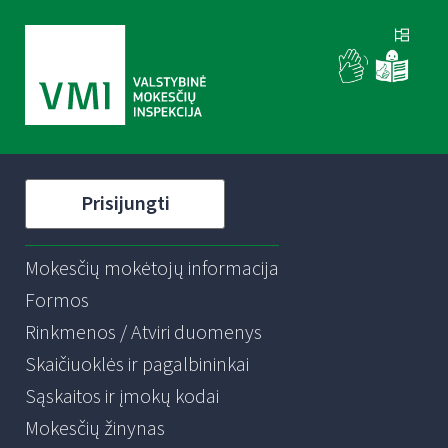
Prisijungti
Mokesčių mokėtojų informacija
Formos
Rinkmenos / Atviri duomenys
Skaičiuoklės ir pagalbininkai
Sąskaitos ir įmokų kodai
Mokesčių žinynas