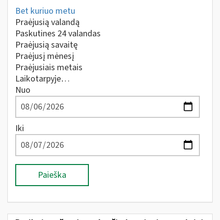
Bet kuriuo metu
Praėjusią valandą
Paskutines 24 valandas
Praėjusią savaitę
Praėjusį mėnesį
Praėjusiais metais
Laikotarpyje…
Nuo
Iki
Paieška