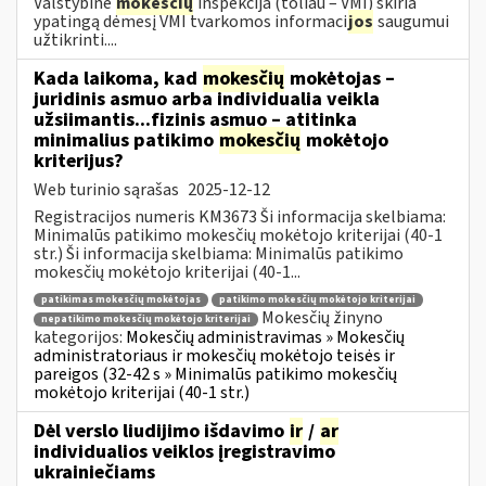
Valstybinė
mokesčių
inspekcija (toliau – VMI) skiria
ypatingą dėmesį VMI tvarkomos informaci
jos
saugumui
užtikrinti....
Kada laikoma, kad
mokesčių
mokėtojas –
juridinis asmuo arba individualia veikla
užsiimantis...fizinis asmuo – atitinka
minimalius patikimo
mokesčių
mokėtojo
kriterijus?
Web turinio sąrašas
2025-12-12
Registracijos numeris KM3673 Ši informacija skelbiama:
Minimalūs patikimo mokesčių mokėtojo kriterijai (40-1
str.) Ši informacija skelbiama: Minimalūs patikimo
mokesčių mokėtojo kriterijai (40-1...
patikimas mokesčių mokėtojas
patikimo mokesčių mokėtojo kriterijai
Mokesčių žinyno
nepatikimo mokesčių mokėtojo kriterijai
kategorijos:
Mokesčių administravimas » Mokesčių
administratoriaus ir mokesčių mokėtojo teisės ir
pareigos (32-42 s » Minimalūs patikimo mokesčių
mokėtojo kriterijai (40-1 str.)
Dėl verslo liudijimo išdavimo
ir
/
ar
individualios veiklos įregistravimo
ukrainiečiams