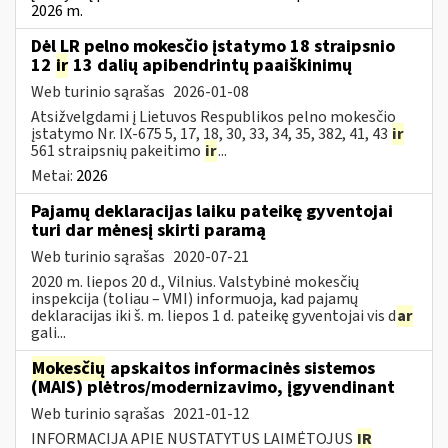
2026 m.
Dėl LR pelno mokesčio įstatymo 18 straipsnio
12
ir
13 dalių apibendrintų paaiškinimų
Web turinio sąrašas
2026-01-08
Atsižvelgdami į Lietuvos Respublikos pelno mokesčio
įstatymo Nr. IX-675 5, 17, 18, 30, 33, 34, 35, 382, 41, 43
ir
561 straipsnių pakeitimo
ir
...
Metai:
2026
Pajamų deklaracijas laiku pateikę gyventojai
turi dar mėnesį skirti paramą
Web turinio sąrašas
2020-07-21
2020 m. liepos 20 d., Vilnius. Valstybinė mokesčių
inspekcija (toliau – VMI) informuoja, kad pajamų
deklaracijas iki š. m. liepos 1 d. pateikę gyventojai vis d
ar
gali...
Mokesčių
apskaitos informacinės sistemos
(MAIS) plėtros/modernizavimo, įgyvendinant
Web turinio sąrašas
2021-01-12
INFORMACIJA APIE NUSTATYTUS LAIMĖTOJUS
IR