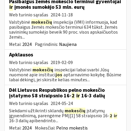
Pasibaigus žemės mokesčio terminui gyventojai
ir
įmonės sumokėjo 53 mln. eurų
Web turinio sąrašas
2024-11-18
Valstybinė
mokesčių
inspekcija (VMI) informuoja, kad
pasibaigus žemės mokesčio terminui 634 tūkst. žemės
savininkų sumokėjo beveik 90 proc. visos apskaičiuotos
žemės...
Metai:
2024
Pagrindinis:
Naujiena
Apklausos
Web turinio sąrašas
2019-02-09
Valstybinei
mokesčių
inspekcijai labai svarbi Jūsų
nuomonė apie instituci
jos
aptarnavimo kokybę. Būsime
labai dėkingi, jei skirsite kelias minutes...
Dėl Lietuvos Respublikos pelno mokesčio
įstatymo 58 straipsnio 16-
2
ir
16-3 dalių
Web turinio sąrašas
2024-05-24
Siekdami užtikrinti sklandų
mokesčių
įstatymų
įgyvendinimą, parengėme PMĮ[1] 58 straipsnio 16-
2
ir
16-3 dalių apibendrinto...
Metai:
2024
Mokesčiai:
Pelno mokestis