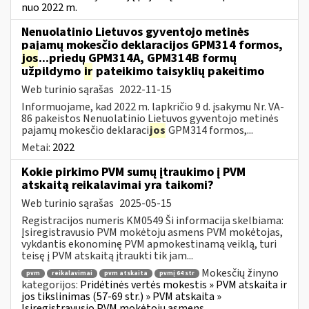
nuo 2022 m.
Nenuolatinio Lietuvos gyventojo metinės
pajamų mokesčio deklaracijos GPM314 formos,
jos
...priedų GPM314A, GPM314B formų
užpildymo
ir
pateikimo taisyklių pakeitimo
Web turinio sąrašas
2022-11-15
Informuojame, kad 2022 m. lapkričio 9 d. įsakymu Nr. VA-
86 pakeistos Nenuolatinio Lietuvos gyventojo metinės
pajamų mokesčio deklaraci
jos
GPM314 formos,...
Metai:
2022
Kokie pirkimo PVM sumų įtraukimo į PVM
atskaitą reikalavimai yra taikomi?
Web turinio sąrašas
2025-05-15
Registracijos numeris KM0549 Ši informacija skelbiama:
Įsiregistravusio PVM mokėtoju asmens PVM mokėtojas,
vykdantis ekonominę PVM apmokestinamą veiklą, turi
teisę į PVM atskaitą įtraukti tik jam...
Mokesčių žinyno
pvm
reikalavimai
pvm atskaita
pvmį 64 str
kategorijos:
Pridėtinės vertės mokestis » PVM atskaita ir
jos tikslinimas (57-69 str.) » PVM atskaita »
Įsiregistravusio PVM mokėtoju asmens