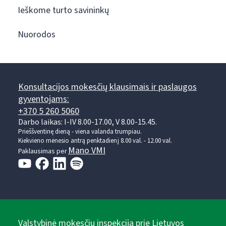
Ieškome turto savininkų
Nuorodos
Konsultacijos mokesčių klausimais ir paslaugos
gyventojams:
+370 5 260 5060
Darbo laikas: I-IV 8.00-17.00, V 8.00-15.45.
Prieššventinę dieną - viena valanda trumpiau.
Kiekvieno mėnesio antrą penktadienį 8.00 val. - 12.00 val.
Mano VMI
Paklausimas per
Valstybinė mokesčių inspekcija prie Lietuvos