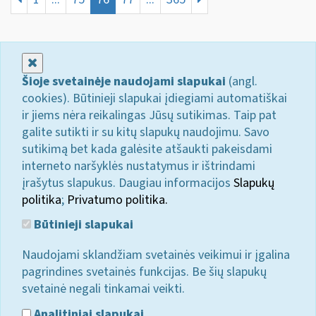
Uždaryti
Šioje svetainėje naudojami slapukai
(angl.
cookies). Būtinieji slapukai įdiegiami automatiškai
ir jiems nėra reikalingas Jūsų sutikimas. Taip pat
galite sutikti ir su kitų slapukų naudojimu. Savo
sutikimą bet kada galėsite atšaukti pakeisdami
interneto naršyklės nustatymus ir ištrindami
įrašytus slapukus. Daugiau informacijos
Slapukų
politika
;
Privatumo politika.
Būtinieji slapukai
Naudojami sklandžiam svetainės veikimui ir įgalina
pagrindines svetainės funkcijas. Be šių slapukų
svetainė negali tinkamai veikti.
Analitiniai slapukai