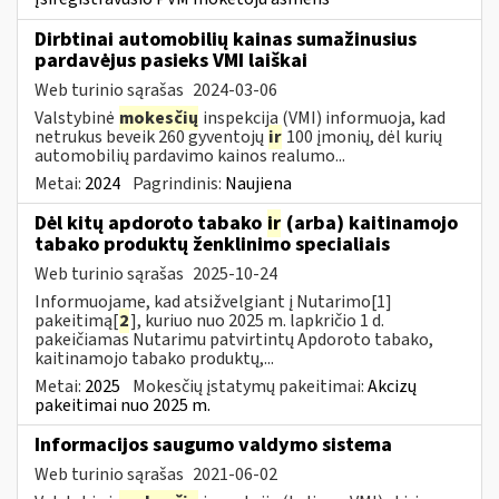
Dirbtinai automobilių kainas sumažinusius
pardavėjus pasieks VMI laiškai
Web turinio sąrašas
2024-03-06
Valstybinė
mokesčių
inspekcija (VMI) informuoja, kad
netrukus beveik 260 gyventojų
ir
100 įmonių, dėl kurių
automobilių pardavimo kainos realumo...
Metai:
2024
Pagrindinis:
Naujiena
Dėl kitų apdoroto tabako
ir
(arba) kaitinamojo
tabako produktų ženklinimo specialiais
Web turinio sąrašas
2025-10-24
Informuojame, kad atsižvelgiant į Nutarimo[1]
pakeitimą[
2
], kuriuo nuo 2025 m. lapkričio 1 d.
pakeičiamas Nutarimu patvirtintų Apdoroto tabako,
kaitinamojo tabako produktų,...
Metai:
2025
Mokesčių įstatymų pakeitimai:
Akcizų
pakeitimai nuo 2025 m.
Informacijos saugumo valdymo sistema
Web turinio sąrašas
2021-06-02