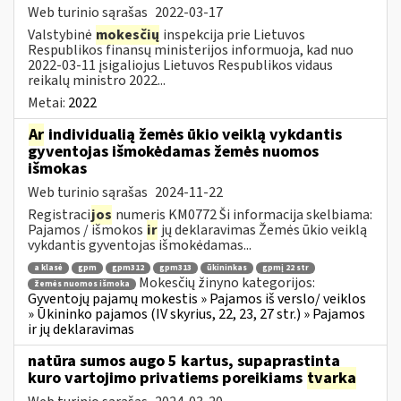
Web turinio sąrašas
2022-03-17
Valstybinė
mokesčių
inspekcija prie Lietuvos
Respublikos finansų ministerijos informuoja, kad nuo
2022-03-11 įsigaliojus Lietuvos Respublikos vidaus
reikalų ministro 2022...
Metai:
2022
Ar
individualią žemės ūkio veiklą vykdantis
gyventojas išmokėdamas žemės nuomos
išmokas
Web turinio sąrašas
2024-11-22
Registraci
jos
numeris KM0772 Ši informacija skelbiama:
Pajamos / išmokos
ir
jų deklaravimas Žemės ūkio veiklą
vykdantis gyventojas išmokėdamas...
a klasė
gpm
gpm312
gpm313
ūkininkas
gpmį 22 str
Mokesčių žinyno kategorijos:
žemės nuomos išmoka
Gyventojų pajamų mokestis » Pajamos iš verslo/ veiklos
» Ūkininko pajamos (IV skyrius, 22, 23, 27 str.) » Pajamos
ir jų deklaravimas
natūra sumos augo 5 kartus, supaprastinta
kuro vartojimo privatiems poreikiams
tvarka