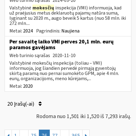
Web turinio sąrašas
2024-03-20
Valstybinė
mokesčių
inspekcija (VMI) informuoja, kad
už praėjusius metus deklaruotų pajamų natūra suma,
lyginant su 2020 m., augo beveik 5 kartus (nuo 58 mln. iki
272 mln....
Metai:
2024
Pagrindinis:
Naujiena
Per savaitę laiko VMI perves 20,1 mln. eurų
paramos gavėjams
Web turinio sąrašas
2020-11-10
Valstybinė mokesčių inspekcija (toliau – VMI)
informuoja, jog šiandien pervedė pirmąją gyventojų
skirtą paramą nuo pernai sumokėto GPM, apie 4 mln.
eurų, organizacijoms, meno kūrėjams,...
Metai:
2020
20 Įrašų(-ai)
Rodoma nuo 1,501 iki 1,520 iš 7,293 irašų.
1
...
75
76
77
...
365