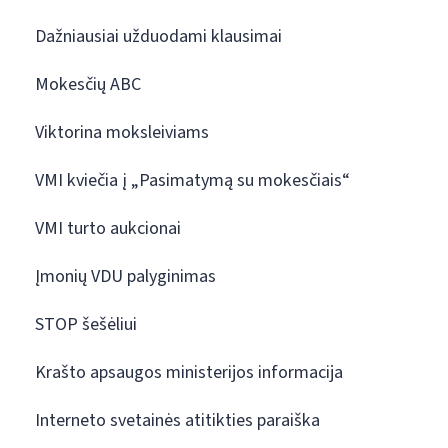
Dažniausiai užduodami klausimai
Mokesčių ABC
Viktorina moksleiviams
VMI kviečia į „Pasimatymą su mokesčiais“
VMI turto aukcionai
Įmonių VDU palyginimas
STOP šešėliui
Krašto apsaugos ministerijos informacija
Interneto svetainės atitikties paraiška