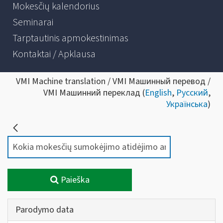
Mokesčių kalendorius
Seminarai
Tarptautinis apmokestinimas
Kontaktai / Apklausa
VMI Machine translation / VMI Машинный перевод /
VMI Машинний переклад (
English
,
Русский
,
Українська
)
Paieška
Parodymo data