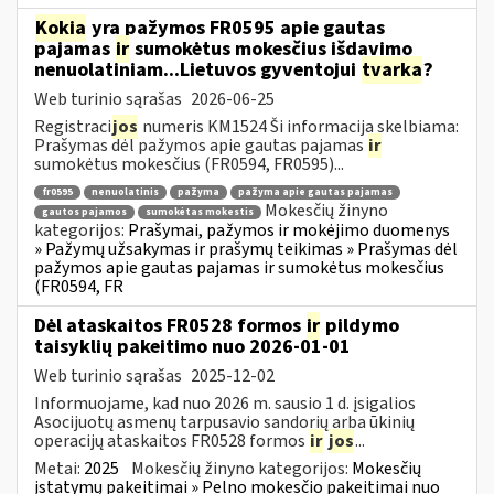
Kokia
yra pažymos FR0595 apie gautas
pajamas
ir
sumokėtus mokesčius išdavimo
nenuolatiniam...Lietuvos gyventojui
tvarka
?
Web turinio sąrašas
2026-06-25
Registraci
jos
numeris KM1524 Ši informacija skelbiama:
Prašymas dėl pažymos apie gautas pajamas
ir
sumokėtus mokesčius (FR0594, FR0595)...
fr0595
nenuolatinis
pažyma
pažyma apie gautas pajamas
Mokesčių žinyno
gautos pajamos
sumokėtas mokestis
kategorijos:
Prašymai, pažymos ir mokėjimo duomenys
» Pažymų užsakymas ir prašymų teikimas » Prašymas dėl
pažymos apie gautas pajamas ir sumokėtus mokesčius
(FR0594, FR
Dėl ataskaitos FR0528 formos
ir
pildymo
taisyklių pakeitimo nuo 2026-01-01
Web turinio sąrašas
2025-12-02
Informuojame, kad nuo 2026 m. sausio 1 d. įsigalios
Asocijuotų asmenų tarpusavio sandorių arba ūkinių
operacijų ataskaitos FR0528 formos
ir
jos
...
Metai:
2025
Mokesčių žinyno kategorijos:
Mokesčių
įstatymų pakeitimai » Pelno mokesčio pakeitimai nuo