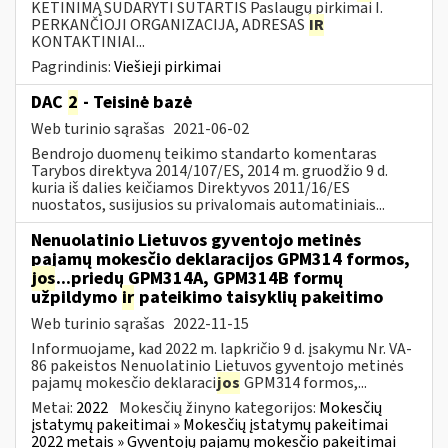
KETINIMĄ SUDARYTI SUTARTIS Paslaugų pirkimai I.
PERKANČIOJI ORGANIZACIJA, ADRESAS
IR
KONTAKTINIAI...
Pagrindinis:
Viešieji pirkimai
DAC
2
- Teisinė bazė
Web turinio sąrašas
2021-06-02
Bendrojo duomenų teikimo standarto komentaras
Tarybos direktyva 2014/107/ES, 2014 m. gruodžio 9 d.
kuria iš dalies keičiamos Direktyvos 2011/16/ES
nuostatos, susijusios su privalomais automatiniais...
Nenuolatinio Lietuvos gyventojo metinės
pajamų mokesčio deklaracijos GPM314 formos,
jos
...priedų GPM314A, GPM314B formų
užpildymo
ir
pateikimo taisyklių pakeitimo
Web turinio sąrašas
2022-11-15
Informuojame, kad 2022 m. lapkričio 9 d. įsakymu Nr. VA-
86 pakeistos Nenuolatinio Lietuvos gyventojo metinės
pajamų mokesčio deklaraci
jos
GPM314 formos,...
Metai:
2022
Mokesčių žinyno kategorijos:
Mokesčių
įstatymų pakeitimai » Mokesčių įstatymų pakeitimai
2022 metais » Gyventojų pajamų mokesčio pakeitimai