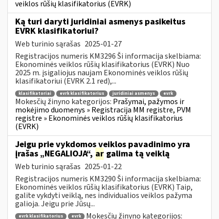
veiklos rūšių klasifikatorius (EVRK)
Ką turi daryti juridiniai asmenys pasikeitus
EVRK klasifikatoriui?
Web turinio sąrašas
2025-01-27
Registracijos numeris KM3296 Ši informacija skelbiama:
Ekonominės veiklos rūšių klasifikatorius (EVRK) Nuo
2025 m. įsigaliojus naujam Ekonominės veiklos rūšių
klasifikatoriui (EVRK 2.1 red),...
klasifikatoriai
evrk klasifikatorius
juridiniai asmenys
evrk
Mokesčių žinyno kategorijos:
Prašymai, pažymos ir
mokėjimo duomenys » Registracija MM registre, PVM
registre » Ekonominės veiklos rūšių klasifikatorius
(EVRK)
Jeigu prie vykdomos veiklos pavadinimo yra
įrašas „NEGALIOJA“,
ar
galima tą veiklą
Web turinio sąrašas
2025-01-22
Registracijos numeris KM3290 Ši informacija skelbiama:
Ekonominės veiklos rūšių klasifikatorius (EVRK) Taip,
galite vykdyti veiklą, nes individualios veiklos pažyma
galioja. Jeigu prie Jūsų...
Mokesčių žinyno kategorijos:
evrk klasifikatorius
evrk