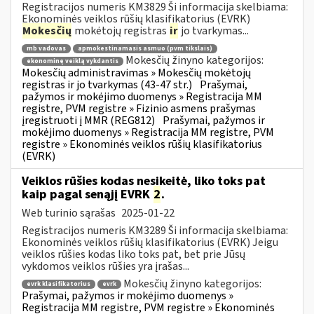
Registracijos numeris KM3829 Ši informacija skelbiama:
Ekonominės veiklos rūšių klasifikatorius (EVRK)
Mokesčių
mokėtojų registras
ir
jo tvarkymas...
mb vadovas
apmokestinamasis asmuo (pvm tikslais)
Mokesčių žinyno kategorijos:
ekonominę veiklą vykdantis
Mokesčių administravimas » Mokesčių mokėtojų
registras ir jo tvarkymas (43-47 str.)
Prašymai,
pažymos ir mokėjimo duomenys » Registracija MM
registre, PVM registre » Fizinio asmens prašymas
įregistruoti į MMR (REG812)
Prašymai, pažymos ir
mokėjimo duomenys » Registracija MM registre, PVM
registre » Ekonominės veiklos rūšių klasifikatorius
(EVRK)
Veiklos rūšies kodas nesikeitė, liko toks pat
kaip pagal senąjį EVRK
2
.
Web turinio sąrašas
2025-01-22
Registracijos numeris KM3289 Ši informacija skelbiama:
Ekonominės veiklos rūšių klasifikatorius (EVRK) Jeigu
veiklos rūšies kodas liko toks pat, bet prie Jūsų
vykdomos veiklos rūšies yra įrašas...
Mokesčių žinyno kategorijos:
evrk klasifikatorius
evrk
Prašymai, pažymos ir mokėjimo duomenys »
Registracija MM registre, PVM registre » Ekonominės