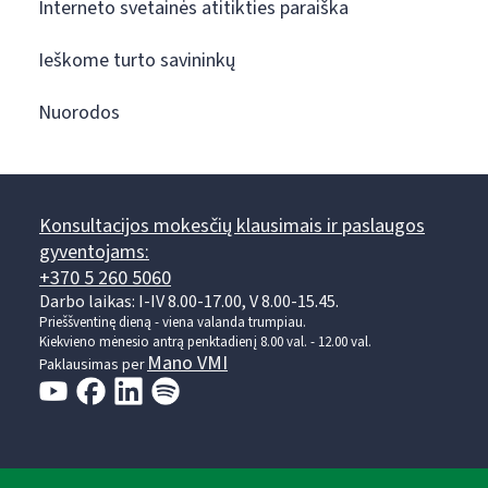
Interneto svetainės atitikties paraiška
Ieškome turto savininkų
Nuorodos
Konsultacijos mokesčių klausimais ir paslaugos
gyventojams:
+370 5 260 5060
Darbo laikas: I-IV 8.00-17.00, V 8.00-15.45.
Prieššventinę dieną - viena valanda trumpiau.
Kiekvieno mėnesio antrą penktadienį 8.00 val. - 12.00 val.
Mano VMI
Paklausimas per