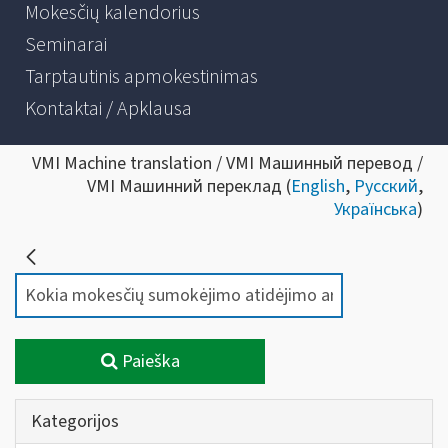
Mokesčių kalendorius
Seminarai
Tarptautinis apmokestinimas
Kontaktai / Apklausa
VMI Machine translation / VMI Машинный перевод /
VMI Машинний переклад (
English
,
Русский
,
Українська
)
Paieška
Kategorijos