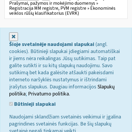
Prašymai, pažymos ir mokėjimo duomenys »
Registracija MM registre, PVM registre » Ekonominės
veiklos rūšių klasifikatorius (EVRK)
Uždaryti
Šioje svetainėje naudojami slapukai
(angl.
cookies). Būtinieji slapukai įdiegiami automatiškai
ir jiems nėra reikalingas Jūsų sutikimas. Taip pat
galite sutikti ir su kitų slapukų naudojimu. Savo
sutikimą bet kada galėsite atšaukti pakeisdami
interneto naršyklės nustatymus ir ištrindami
įrašytus slapukus. Daugiau informacijos
Slapukų
politika
;
Privatumo politika.
Būtinieji slapukai
Naudojami sklandžiam svetainės veikimui ir įgalina
pagrindines svetainės funkcijas. Be šių slapukų
svetainė negali tinkamai veikti.