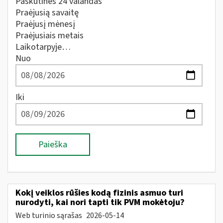
Paskutines 24 valandas
Praėjusią savaitę
Praėjusį mėnesį
Praėjusiais metais
Laikotarpyje…
Nuo
Iki
Paieška
Kokį veiklos rūšies kodą fizinis asmuo turi
nurodyti, kai nori tapti tik PVM mokėtoju?
Web turinio sąrašas
2026-05-14