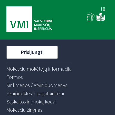
Prisijungti
Mokesčių mokėtojų informacija
Formos
Rinkmenos / Atviri duomenys
Skaičiuoklės ir pagalbininkai
Sąskaitos ir įmokų kodai
Mokesčių žinynas