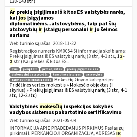
138-143 str.)
Ar
prekių įsigijimas iš kitos ES valstybės narės,
kai
jos
įsigyjamos
diplomatinėms...atstovybėms, taip pat šių
atstovybių
ir
įstaigų personalui
ir
jo šeimos
nariams
Web turinio sąrašas
2018-11-22
Registracijos numeris KM0054 Ši informacija skelbiama:
Prekių įsigijimas iš ES valstybių narių (3 str., 4-1 str., 1
2
-
2
str.) Kai prekės iš kitos ES...
pvm
pvmį 3 str
pvm objektas
prekių įsigijimas iš es
diplomatinės atstovybės
konsulinės įstaigos
atstovybės
Mokesčių žinyno kategorijos:
tarptautinės organizacijos
Pridėtinės vertės mokestis » Mokesčio objektas (I
skyrius) » Prekių įsigijimas iš ES valstybių narių (3 str., 4-1
str., 12-2 str.)
Valstybinės
mokesčių
inspekcijos kokybės
vadybos sistemos pakartotinio sertifikavimo
Web turinio sąrašas
2021-05-04
INFORMACIJA APIE PRADEDAMUS PIRKIMUS Paslaugų
pirkimai I. PERKANČIOJI ORGANIZACIJA, ADRESAS
IR