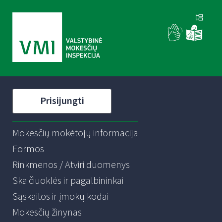
Prisijungti
Mokesčių mokėtojų informacija
Formos
Rinkmenos / Atviri duomenys
Skaičiuoklės ir pagalbininkai
Sąskaitos ir įmokų kodai
Mokesčių žinynas