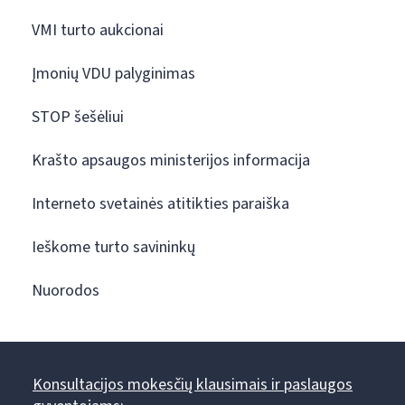
VMI turto aukcionai
Įmonių VDU palyginimas
STOP šešėliui
Krašto apsaugos ministerijos informacija
Interneto svetainės atitikties paraiška
Ieškome turto savininkų
Nuorodos
Konsultacijos mokesčių klausimais ir paslaugos