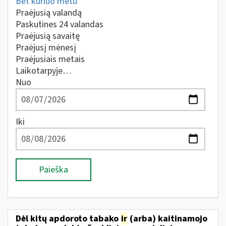
Bet kuriuo metu
Praėjusią valandą
Paskutines 24 valandas
Praėjusią savaitę
Praėjusį mėnesį
Praėjusiais metais
Laikotarpyje…
Nuo
Iki
Paieška
Dėl kitų apdoroto tabako
ir
(arba) kaitinamojo