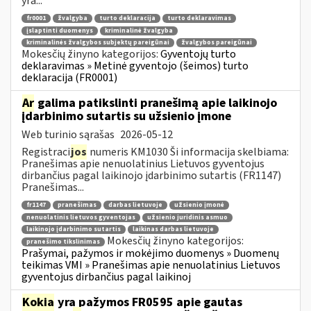
yra...
fr0001
žvalgyba
turto deklaracija
turto deklaravimas
įslaptinti duomenys
kriminalinė žvalgyba
kriminalinės žvalgybos subjektų pareigūnai
žvalgybos pareigūnai
Mokesčių žinyno kategorijos:
Gyventojų turto
deklaravimas » Metinė gyventojo (šeimos) turto
deklaracija (FR0001)
Ar
galima patikslinti pranešimą apie laikinojo
įdarbinimo sutartis su užsienio įmone
Web turinio sąrašas
2026-05-12
Registraci
jos
numeris KM1030 Ši informacija skelbiama:
Pranešimas apie nenuolatinius Lietuvos gyventojus
dirbančius pagal laikinojo įdarbinimo sutartis (FR1147)
Pranešimas...
fr1147
pranešimas
darbas lietuvoje
užsienio įmonė
nenuolatinis lietuvos gyventojas
užsienio juridinis asmuo
laikinojo įdarbinimo sutartis
laikinas darbas lietuvoje
Mokesčių žinyno kategorijos:
pranešimo tikslinimas
Prašymai, pažymos ir mokėjimo duomenys » Duomenų
teikimas VMI » Pranešimas apie nenuolatinius Lietuvos
gyventojus dirbančius pagal laikinoj
Kokia
yra pažymos FR0595 apie gautas