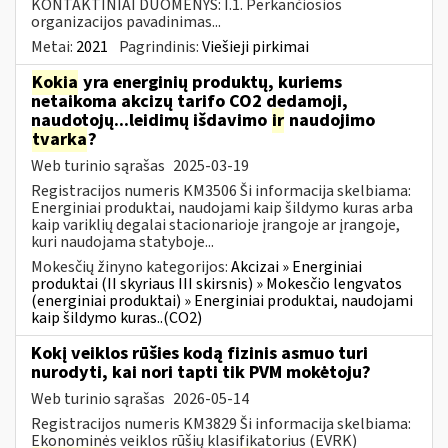
KONTAKTINIAI DUOMENYS: I.1. Perkančiosios
organizacijos pavadinimas...
Metai:
2021
Pagrindinis:
Viešieji pirkimai
Kokia
yra energinių produktų, kuriems
netaikoma akcizų tarifo CO2 dedamoji,
naudotojų...leidimų išdavimo
ir
naudojimo
tvarka
?
Web turinio sąrašas
2025-03-19
Registracijos numeris KM3506 Ši informacija skelbiama:
Energiniai produktai, naudojami kaip šildymo kuras arba
kaip variklių degalai stacionarioje įrangoje ar įrangoje,
kuri naudojama statyboje...
Mokesčių žinyno kategorijos:
Akcizai » Energiniai
produktai (II skyriaus III skirsnis) » Mokesčio lengvatos
(energiniai produktai) » Energiniai produktai, naudojami
kaip šildymo kuras..(CO2)
Kokį veiklos rūšies kodą fizinis asmuo turi
nurodyti, kai nori tapti tik PVM mokėtoju?
Web turinio sąrašas
2026-05-14
Registracijos numeris KM3829 Ši informacija skelbiama:
Ekonominės veiklos rūšių klasifikatorius (EVRK)