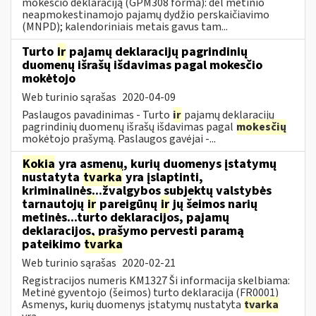
mokesčio deklaraciją (GPM308 forma): dėl metinio
neapmokestinamojo pajamų dydžio perskaičiavimo
(MNPD); kalendoriniais metais gavus tam...
Turto
ir
pajamų deklaracijų pagrindinių
duomenų išrašų išdavimas pagal mokesčio
mokėtojo
Web turinio sąrašas
2020-04-09
Paslaugos pavadinimas - Turto
ir
pajamų deklaracijų
pagrindinių duomenų išrašų išdavimas pagal
mokesčių
mokėtojo prašymą. Paslaugos gavėjai -...
Kokia
yra asmenų, kurių duomenys įstatymų
nustatyta
tvarka
yra įslaptinti,
kriminalinės...žvalgybos subjektų valstybės
tarnautojų
ir
pareigūnų
ir
jų šeimos narių
metinės...turto deklaracijos, pajamų
deklaracijos, prašymo pervesti paramą
pateikimo
tvarka
Web turinio sąrašas
2020-02-21
Registracijos numeris KM1327 Ši informacija skelbiama:
Metinė gyventojo (šeimos) turto deklaracija (FR0001)
Asmenys, kurių duomenys įstatymų nustatyta
tvarka