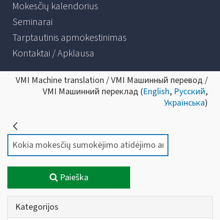
Mokesčių kalendorius
Seminarai
Tarptautinis apmokestinimas
Kontaktai / Apklausa
VMI Machine translation / VMI Машинный перевод /
VMI Машинний переклад (
English
,
Русский
,
Українська
)
Paieška
Kategorijos