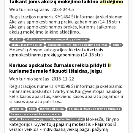
taikant joms akcizų mokėjimo laikino
atidėjimo
Web turinio sąrašas
2023-04-05
Registracijos numeris KM1464 Ši informacija skelbiama:
Akcizais apmokestinamų prekių gabenimas (14-18 str.)
Akcizais apmokestinamos prekės, kurioms taikomas
akcizų mokėjimo laikino atidėjimo...
akcizai
akcizais apmokestinamų prekių gabenimas
akcizų įstatymo 15 str
akcizų mokėjimo laikino atidėjimo režimas
amlar
Mokesčių žinyno kategorijos:
Akcizai » Akcizais
apmokestinamų prekių gabenimas (14-18 str.)
Kuriuos apskaitos žurnalus reikia pildyti
ir
kuriame žurnale fiksuoti išlaidas, jeigu
Web turinio sąrašas
2018-11-22
Registracijos numeris KM0598 Ši informacija skelbiama:
Finansinės apskaitos tvarkymas Kai gyventojas naudoja
kelis kasos aparatus, kiekvieno kasos aparato pajamos ir
iš kasos aparato patirtos...
apskaita
gpm
individuali veikla
pajamų ir išlaidų apskaitos žurnalas
kasos aparatas keli kasos aparatai
Mokesčių žinyno
atskiri kasos operacijų ir išlaidų apskaitos žurnalai
kategorijos:
Gyventojų pajamų mokestis » Pajamos iš
verslo/ veiklos » Individualią veiklą pagal pažymą