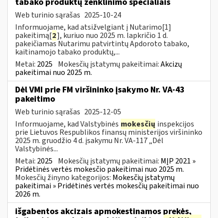
tabako produktų ženklinimo specialiais
Web turinio sąrašas
2025-10-24
Informuojame, kad atsižvelgiant į Nutarimo[1]
pakeitimą[
2
], kuriuo nuo 2025 m. lapkričio 1 d.
pakeičiamas Nutarimu patvirtintų Apdoroto tabako,
kaitinamojo tabako produktų,...
Metai:
2025
Mokesčių įstatymų pakeitimai:
Akcizų
pakeitimai nuo 2025 m.
Dėl VMI prie FM viršininko įsakymo Nr. VA-43
pakeitimo
Web turinio sąrašas
2025-12-05
Informuojame, kad Valstybinės
mokesčių
inspekcijos
prie Lietuvos Respublikos finansų ministerijos viršininko
2025 m. gruodžio 4 d. įsakymu Nr. VA-117 „Dėl
Valstybinės...
Metai:
2025
Mokesčių įstatymų pakeitimai:
MĮP 2021 »
Pridėtinės vertės mokesčio pakeitimai nuo 2025 m.
Mokesčių žinyno kategorijos:
Mokesčių įstatymų
pakeitimai » Pridėtinės vertės mokesčių pakeitimai nuo
2026 m.
išgabentos akcizais apmokestinamos prekės,