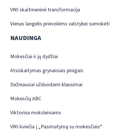
VMI skaitmeninė transformacija
Vienas langelis prievolėms valstybei sumokėti
NAUDINGA
Mokesčiai ir jų dydžiai
Atsiskaitymas grynaisiais pinigais
Dažniausiai užduodami klausimai
Mokesčių ABC
Viktorina moksleiviams
VMI kviečia į „Pasimatymą su mokesčiais“