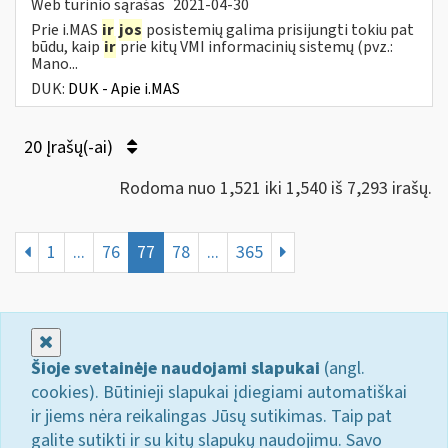
Web turinio sąrašas
2021-04-30
Prie i.MAS
ir
jos
posistemių galima prisijungti tokiu pat
būdu, kaip
ir
prie kitų VMI informacinių sistemų (pvz.:
Mano...
DUK:
DUK - Apie i.MAS
20 Įrašų(-ai)
Rodoma nuo 1,521 iki 1,540 iš 7,293 irašų.
1
...
76
77
78
...
365
Uždaryti
Šioje svetainėje naudojami slapukai
(angl.
cookies). Būtinieji slapukai įdiegiami automatiškai
ir jiems nėra reikalingas Jūsų sutikimas. Taip pat
galite sutikti ir su kitų slapukų naudojimu. Savo