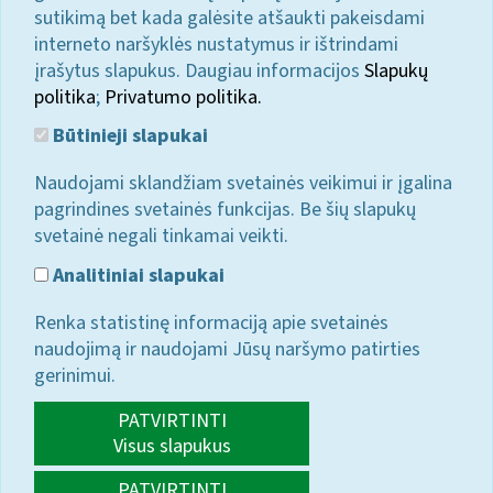
sutikimą bet kada galėsite atšaukti pakeisdami
interneto naršyklės nustatymus ir ištrindami
įrašytus slapukus. Daugiau informacijos
Slapukų
politika
;
Privatumo politika.
Būtinieji slapukai
Naudojami sklandžiam svetainės veikimui ir įgalina
pagrindines svetainės funkcijas. Be šių slapukų
svetainė negali tinkamai veikti.
Analitiniai slapukai
Renka statistinę informaciją apie svetainės
naudojimą ir naudojami Jūsų naršymo patirties
gerinimui.
PATVIRTINTI
Visus slapukus
PATVIRTINTI