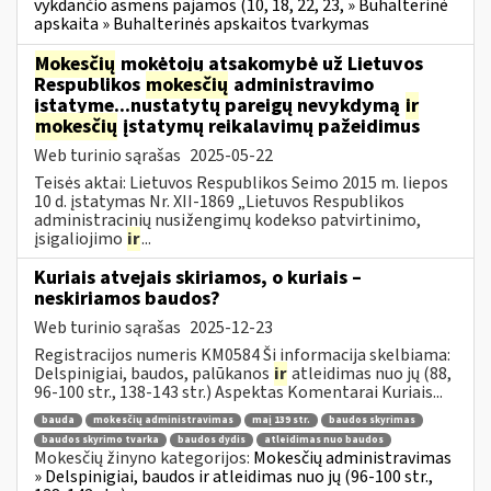
vykdančio asmens pajamos (10, 18, 22, 23, » Buhalterinė
apskaita » Buhalterinės apskaitos tvarkymas
Mokesčių
mokėtojų atsakomybė už Lietuvos
Respublikos
mokesčių
administravimo
įstatyme...nustatytų pareigų nevykdymą
ir
mokesčių
įstatymų reikalavimų pažeidimus
Web turinio sąrašas
2025-05-22
Teisės aktai: Lietuvos Respublikos Seimo 2015 m. liepos
10 d. įstatymas Nr. XII-1869 „Lietuvos Respublikos
administracinių nusižengimų kodekso patvirtinimo,
įsigaliojimo
ir
...
Kuriais atvejais skiriamos, o kuriais –
neskiriamos baudos?
Web turinio sąrašas
2025-12-23
Registracijos numeris KM0584 Ši informacija skelbiama:
Delspinigiai, baudos, palūkanos
ir
atleidimas nuo jų (88,
96-100 str., 138-143 str.) Aspektas Komentarai Kuriais...
bauda
mokesčių administravimas
maį 139 str.
baudos skyrimas
baudos skyrimo tvarka
baudos dydis
atleidimas nuo baudos
Mokesčių žinyno kategorijos:
Mokesčių administravimas
» Delspinigiai, baudos ir atleidimas nuo jų (96-100 str.,