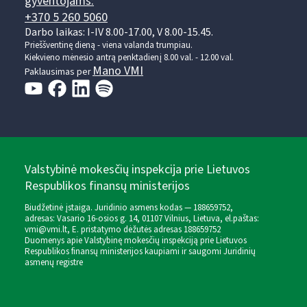
gyventojams:
+370 5 260 5060
Darbo laikas: I-IV 8.00-17.00, V 8.00-15.45.
Prieššventinę dieną - viena valanda trumpiau.
Kiekvieno mėnesio antrą penktadienį 8.00 val. - 12.00 val.
Mano VMI
Paklausimas per
Valstybinė mokesčių inspekcija prie Lietuvos
Respublikos finansų ministerijos
Biudžetinė įstaiga. Juridinio asmens kodas — 188659752,
adresas: Vasario 16-osios g. 14, 01107 Vilnius, Lietuva, el.paštas:
vmi@vmi.lt
, E. pristatymo dėžutės adresas 188659752
Duomenys apie Valstybinę mokesčių inspekciją prie Lietuvos
Respublikos finansų ministerijos kaupiami ir saugomi Juridinių
asmenų registre