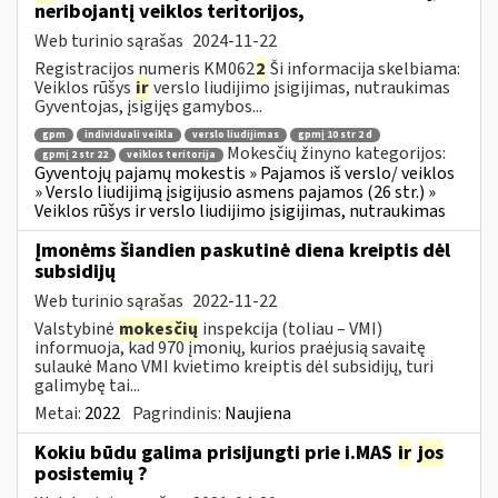
neribojantį veiklos teritorijos,
Web turinio sąrašas
2024-11-22
Registracijos numeris KM062
2
Ši informacija skelbiama:
Veiklos rūšys
ir
verslo liudijimo įsigijimas, nutraukimas
Gyventojas, įsigijęs gamybos...
gpm
individuali veikla
verslo liudijimas
gpmį 10 str 2 d
Mokesčių žinyno kategorijos:
gpmį 2 str 22
veiklos teritorija
Gyventojų pajamų mokestis » Pajamos iš verslo/ veiklos
» Verslo liudijimą įsigijusio asmens pajamos (26 str.) »
Veiklos rūšys ir verslo liudijimo įsigijimas, nutraukimas
Įmonėms šiandien paskutinė diena kreiptis dėl
subsidijų
Web turinio sąrašas
2022-11-22
Valstybinė
mokesčių
inspekcija (toliau – VMI)
informuoja, kad 970 įmonių, kurios praėjusią savaitę
sulaukė Mano VMI kvietimo kreiptis dėl subsidijų, turi
galimybę tai...
Metai:
2022
Pagrindinis:
Naujiena
Kokiu būdu galima prisijungti prie i.MAS
ir
jos
posistemių ?