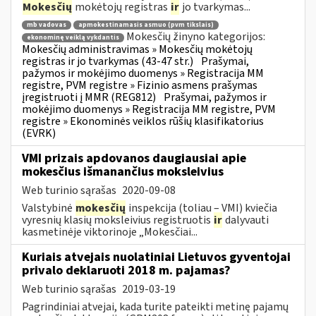
Mokesčių
mokėtojų registras
ir
jo tvarkymas...
mb vadovas
apmokestinamasis asmuo (pvm tikslais)
Mokesčių žinyno kategorijos:
ekonominę veiklą vykdantis
Mokesčių administravimas » Mokesčių mokėtojų
registras ir jo tvarkymas (43-47 str.)
Prašymai,
pažymos ir mokėjimo duomenys » Registracija MM
registre, PVM registre » Fizinio asmens prašymas
įregistruoti į MMR (REG812)
Prašymai, pažymos ir
mokėjimo duomenys » Registracija MM registre, PVM
registre » Ekonominės veiklos rūšių klasifikatorius
(EVRK)
VMI prizais apdovanos daugiausiai apie
mokesčius išmanančius moksleivius
Web turinio sąrašas
2020-09-08
Valstybinė
mokesčių
inspekcija (toliau – VMI) kviečia
vyresnių klasių moksleivius registruotis
ir
dalyvauti
kasmetinėje viktorinoje „Mokesčiai...
Kuriais atvejais nuolatiniai Lietuvos gyventojai
privalo deklaruoti 2018 m. pajamas?
Web turinio sąrašas
2019-03-19
Pagrindiniai atvejai, kada turite pateikti metinę pajamų