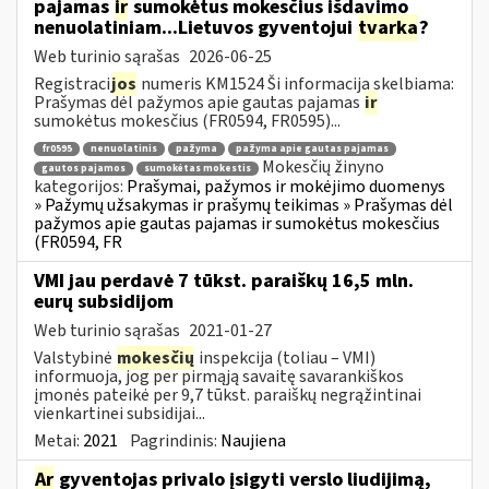
pajamas
ir
sumokėtus mokesčius išdavimo
nenuolatiniam...Lietuvos gyventojui
tvarka
?
Web turinio sąrašas
2026-06-25
Registraci
jos
numeris KM1524 Ši informacija skelbiama:
Prašymas dėl pažymos apie gautas pajamas
ir
sumokėtus mokesčius (FR0594, FR0595)...
fr0595
nenuolatinis
pažyma
pažyma apie gautas pajamas
Mokesčių žinyno
gautos pajamos
sumokėtas mokestis
kategorijos:
Prašymai, pažymos ir mokėjimo duomenys
» Pažymų užsakymas ir prašymų teikimas » Prašymas dėl
pažymos apie gautas pajamas ir sumokėtus mokesčius
(FR0594, FR
VMI jau perdavė 7 tūkst. paraiškų 16,5 mln.
eurų subsidijom
Web turinio sąrašas
2021-01-27
Valstybinė
mokesčių
inspekcija (toliau – VMI)
informuoja, jog per pirmąją savaitę savarankiškos
įmonės pateikė per 9,7 tūkst. paraiškų negrąžintinai
vienkartinei subsidijai...
Metai:
2021
Pagrindinis:
Naujiena
Ar
gyventojas privalo įsigyti verslo liudijimą,