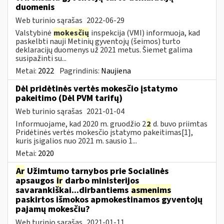
duomenis
Web turinio sąrašas
2022-06-29
Valstybinė
mokesčių
inspekcija (VMI) informuoja, kad
paskelbti nauji Metinių gyventojų (šeimos) turto
deklaracijų duomenys už 2021 metus. Šiemet galima
susipažinti su...
Metai:
2022
Pagrindinis:
Naujiena
Dėl pridėtinės vertės mokesčio įstatymo
pakeitimo (Dėl PVM tarifų)
Web turinio sąrašas
2021-01-04
Informuojame, kad 2020 m. gruodžio 2
2
d. buvo priimtas
Pridėtinės vertės mokesčio įstatymo pakeitimas[1],
kuris įsigalios nuo 2021 m. sausio 1...
Metai:
2020
Ar
Užimtumo tarnybos prie Socialinės
apsaugos
ir
darbo ministerijos
savarankiškai...dirbantiems
asmenims
paskirtos išmokos apmokestinamos gyventojų
pajamų mokesčiu?
Web turinio sąrašas
2021-01-11