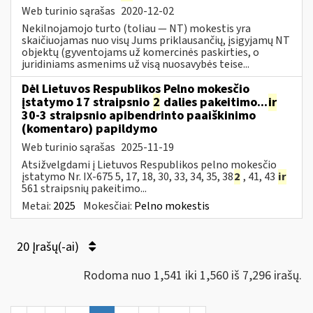
Web turinio sąrašas
2020-12-02
Nekilnojamojo turto (toliau ― NT) mokestis yra
skaičiuojamas nuo visų Jums priklausančių, įsigyjamų NT
objektų (gyventojams už komercinės paskirties, o
juridiniams asmenims už visą nuosavybės teise...
Dėl Lietuvos Respublikos Pelno mokesčio
įstatymo 17 straipsnio
2
dalies pakeitimo...
ir
30-3 straipsnio apibendrinto paaiškinimo
(komentaro) papildymo
Web turinio sąrašas
2025-11-19
Atsižvelgdami į Lietuvos Respublikos pelno mokesčio
įstatymo Nr. IX-675 5, 17, 18, 30, 33, 34, 35, 38
2
, 41, 43
ir
561 straipsnių pakeitimo...
Metai:
2025
Mokesčiai:
Pelno mokestis
20 Įrašų(-ai)
Rodoma nuo 1,541 iki 1,560 iš 7,296 irašų.