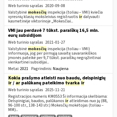
Web turinio sąrašas
2020-09-08
Valstybinė
mokesčių
inspekcija (toliau – VMI) kviečia
vyresnių klasių moksleivius registruotis
ir
dalyvauti
kasmetinėje viktorinoje „Mokesčiai...
VMI jau perdavė 7 tūkst. paraiškų 16,5 mln.
eurų subsidijom
Web turinio sąrašas
2021-01-27
Valstybinė
mokesčių
inspekcija (toliau – VMI)
informuoja, jog per pirmąją savaitę savarankiškos
įmonės pateikė per 9,7 tūkst. paraiškų negrąžintinai
vienkartinei subsidijai...
Metai:
2021
Pagrindinis:
Naujiena
Kokia
prašymo atleisti nuo baudų, delspinigių
ir
/
ar
palūkanų pateikimo
tvarka
ir
Web turinio sąrašas
2025-11-21
Registracijos numeris KM0553 Ši informacija skelbiama:
Delspinigiai, baudos, palūkanos
ir
atleidimas nuo jų (88,
96-100 str., 138-143 str.) Mokesčių mokėtojas (toliau –
MM)...
bauda
delspinigiai
palūkanos
prašymas