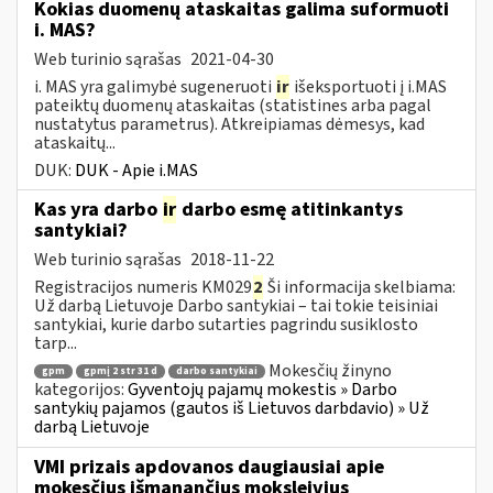
Kokias duomenų ataskaitas galima suformuoti
i. MAS?
Web turinio sąrašas
2021-04-30
i. MAS yra galimybė sugeneruoti
ir
išeksportuoti į i.MAS
pateiktų duomenų ataskaitas (statistines arba pagal
nustatytus parametrus). Atkreipiamas dėmesys, kad
ataskaitų...
DUK:
DUK - Apie i.MAS
Kas yra darbo
ir
darbo esmę atitinkantys
santykiai?
Web turinio sąrašas
2018-11-22
Registracijos numeris KM029
2
Ši informacija skelbiama:
Už darbą Lietuvoje Darbo santykiai – tai tokie teisiniai
santykiai, kurie darbo sutarties pagrindu susiklosto
tarp...
Mokesčių žinyno
gpm
gpmį 2 str 31 d
darbo santykiai
kategorijos:
Gyventojų pajamų mokestis » Darbo
santykių pajamos (gautos iš Lietuvos darbdavio) » Už
darbą Lietuvoje
VMI prizais apdovanos daugiausiai apie
mokesčius išmanančius moksleivius