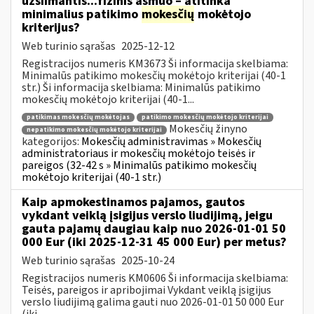
užsiimantis...fizinis asmuo – atitinka
minimalius patikimo
mokesčių
mokėtojo
kriterijus?
Web turinio sąrašas
2025-12-12
Registracijos numeris KM3673 Ši informacija skelbiama:
Minimalūs patikimo mokesčių mokėtojo kriterijai (40-1
str.) Ši informacija skelbiama: Minimalūs patikimo
mokesčių mokėtojo kriterijai (40-1...
patikimas mokesčių mokėtojas
patikimo mokesčių mokėtojo kriterijai
Mokesčių žinyno
nepatikimo mokesčių mokėtojo kriterijai
kategorijos:
Mokesčių administravimas » Mokesčių
administratoriaus ir mokesčių mokėtojo teisės ir
pareigos (32-42 s » Minimalūs patikimo mokesčių
mokėtojo kriterijai (40-1 str.)
Kaip apmokestinamos pajamos, gautos
vykdant veiklą įsigijus verslo liudijimą, jeigu
gauta pajamų daugiau kaip nuo 2026-01-01 50
000 Eur (iki 2025-12-31 45 000 Eur) per metus?
Web turinio sąrašas
2025-10-24
Registracijos numeris KM0606 Ši informacija skelbiama:
Teisės, pareigos ir apribojimai Vykdant veiklą įsigijus
verslo liudijimą galima gauti nuo 2026-01-01 50 000 Eur
(iki...