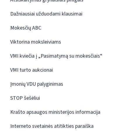
Dažniausiai užduodami klausimai
Mokesčių ABC
Viktorina moksleiviams
VMI kviečia į „Pasimatymą su mokesčiais“
VMI turto aukcionai
Įmonių VDU palyginimas
STOP šešėliui
Krašto apsaugos ministerijos informacija
Interneto svetainės atitikties paraiška