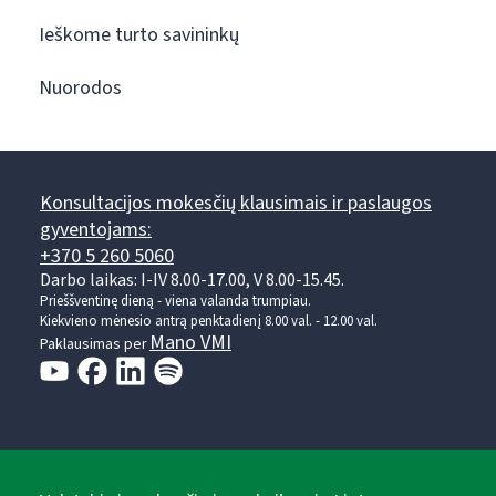
Ieškome turto savininkų
Nuorodos
Konsultacijos mokesčių klausimais ir paslaugos
gyventojams:
+370 5 260 5060
Darbo laikas: I-IV 8.00-17.00, V 8.00-15.45.
Prieššventinę dieną - viena valanda trumpiau.
Kiekvieno mėnesio antrą penktadienį 8.00 val. - 12.00 val.
Mano VMI
Paklausimas per