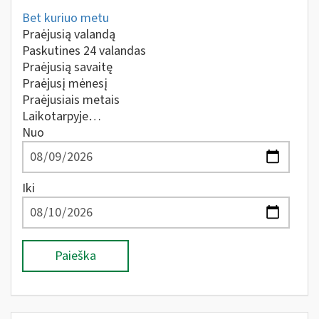
Bet kuriuo metu
Praėjusią valandą
Paskutines 24 valandas
Praėjusią savaitę
Praėjusį mėnesį
Praėjusiais metais
Laikotarpyje…
Nuo
Iki
Paieška