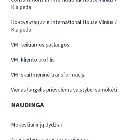
Klaipėda
Консультации в International House Vilnius /
Klaipėda
VMI teikiamos paslaugos
VMI kliento profilis
VMI skaitmeninė transformacija
Vienas langelis prievolėms valstybei sumokėti
NAUDINGA
Mokesčiai ir jų dydžiai
Atsiskaitymas grynaisiais pinigais