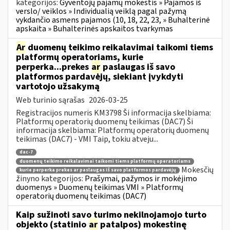
kategorijos:
Gyventojų pajamų mokestis » Pajamos iš
verslo/ veiklos » Individualią veiklą pagal pažymą
vykdančio asmens pajamos (10, 18, 22, 23, » Buhalterinė
apskaita » Buhalterinės apskaitos tvarkymas
Ar
duomenų teikimo reikalavimai taikomi tiems
platformų operatoriams, kurie
perperka...prekes
ar
paslaugas iš savo
platformos pardavėjų, siekiant įvykdyti
vartotojo užsakymą
Web turinio sąrašas
2026-03-25
Registracijos numeris KM3798 Ši informacija skelbiama:
Platformų operatorių duomenų teikimas (DAC7) Ši
informacija skelbiama: Platformų operatorių duomenų
teikimas (DAC7) - VMI Taip, tokiu atveju...
dac-7
duomenų teikimo reikalavimai taikomi tiems platformų operatoriams
Mokesčių
kurie perperka prekes ar paslaugas iš savo platformos pardavėjų
žinyno kategorijos:
Prašymai, pažymos ir mokėjimo
duomenys » Duomenų teikimas VMI » Platformų
operatorių duomenų teikimas (DAC7)
Kaip sužinoti savo turimo nekilnojamojo turto
objekto (statinio
ar
patalpos) mokestinę