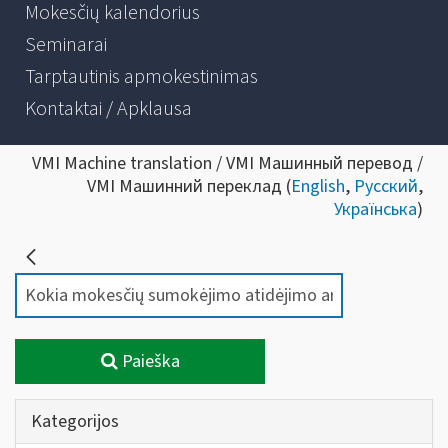
Mokesčių kalendorius
Seminarai
Tarptautinis apmokestinimas
Kontaktai / Apklausa
VMI Machine translation / VMI Машинный перевод /
VMI Машинний переклад (
English
,
Русский
,
Українська
)
Paieška
Kategorijos