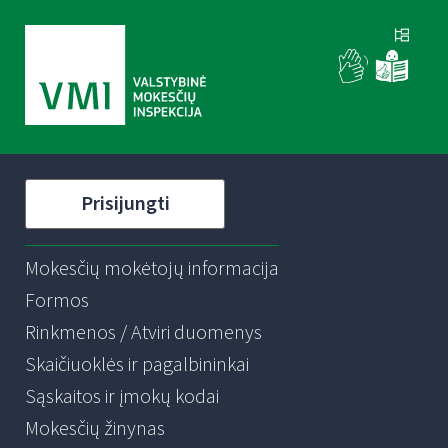
Prisijungti
Mokesčių mokėtojų informacija
Formos
Rinkmenos / Atviri duomenys
Skaičiuoklės ir pagalbininkai
Sąskaitos ir įmokų kodai
Mokesčių žinynas