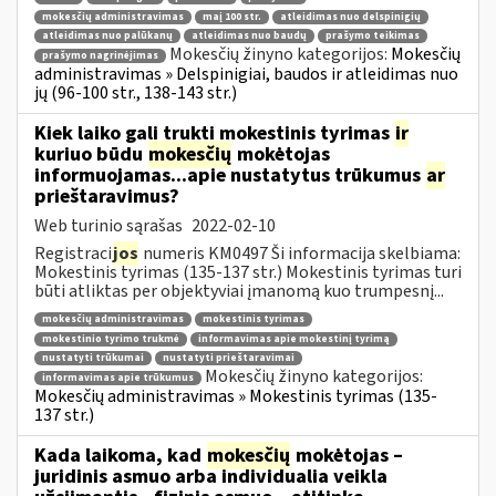
mokesčių administravimas
maį 100 str.
atleidimas nuo delspinigių
atleidimas nuo palūkanų
atleidimas nuo baudų
prašymo teikimas
Mokesčių žinyno kategorijos:
Mokesčių
prašymo nagrinėjimas
administravimas » Delspinigiai, baudos ir atleidimas nuo
jų (96-100 str., 138-143 str.)
Kiek laiko gali trukti mokestinis tyrimas
ir
kuriuo būdu
mokesčių
mokėtojas
informuojamas...apie nustatytus trūkumus
ar
prieštaravimus?
Web turinio sąrašas
2022-02-10
Registraci
jos
numeris KM0497 Ši informacija skelbiama:
Mokestinis tyrimas (135-137 str.) Mokestinis tyrimas turi
būti atliktas per objektyviai įmanomą kuo trumpesnį...
mokesčių administravimas
mokestinis tyrimas
mokestinio tyrimo trukmė
informavimas apie mokestinį tyrimą
nustatyti trūkumai
nustatyti prieštaravimai
Mokesčių žinyno kategorijos:
informavimas apie trūkumus
Mokesčių administravimas » Mokestinis tyrimas (135-
137 str.)
Kada laikoma, kad
mokesčių
mokėtojas –
juridinis asmuo arba individualia veikla