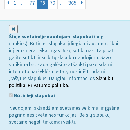
1
...
77
78
79
...
365
Uždaryti
Šioje svetainėje naudojami slapukai
(angl.
cookies). Būtinieji slapukai įdiegiami automatiškai
ir jiems nėra reikalingas Jūsų sutikimas. Taip pat
galite sutikti ir su kitų slapukų naudojimu. Savo
sutikimą bet kada galėsite atšaukti pakeisdami
interneto naršyklės nustatymus ir ištrindami
įrašytus slapukus. Daugiau informacijos
Slapukų
politika
;
Privatumo politika.
Būtinieji slapukai
Naudojami sklandžiam svetainės veikimui ir įgalina
pagrindines svetainės funkcijas. Be šių slapukų
svetainė negali tinkamai veikti.