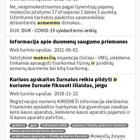
Ne, neapmokestinamos pagal Gyventojų pajamų
mokesčio įstatymo 17 straipsnio 1 dalies 5 punktą.
Užimtumo tarnybos paskirtos savarankiškai
dirbantiems
asmenims
išmokos...
DUK:
DUK - COVID-19 vykdantiems veiklą
Informacija apie duomenų saugumo priemones
Web turinio sąrašas
2021-06-02
Valstybinė
mokesčių
inspekcija (toliau – VMI), siekdama
tinkamai apsaugoti tvarkomus fizinių
ir
juridinių
asmenų duomenis bei kitą tvarkomą...
Kuriuos apskaitos žurnalus reikia pildyti
ir
kuriame žurnale fiksuoti išlaidas, jeigu
Web turinio sąrašas
2018-11-22
Registracijos numeris KM0598 Ši informacija skelbiama:
Finansinės apskaitos tvarkymas Kai gyventojas naudoja
kelis kasos aparatus, kiekvieno kasos aparato pajamos ir
iš kasos aparato patirtos...
apskaita
gpm
individuali veikla
pajamų ir išlaidų apskaitos žurnalas
kasos aparatas keli kasos aparatai
Mokesčių žinyno
atskiri kasos operacijų ir išlaidų apskaitos žurnalai