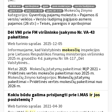
45 000 eur
apribojimai
gpm
pvm mokėtojas
verslo liudijimas
Mokesčių žinyno
gpmį 6 str
gmpį 2 str 22 d
gpmį 18-2 str
kategorijos:
Gyventojų pajamų mokestis » Pajamos iš
verslo/ veiklos » Verslo liudijimą įsigijusio asmens
pajamos (26 str.) » Teisės, pareigos ir apribojimai
Dėl VMI prie FM viršininko įsakymo Nr. VA-43
pakeitimo
Web turinio sąrašas
2025-12-05
Informuojame, kad Valstybinės
mokesčių
inspekcijos
prie Lietuvos Respublikos finansų ministerijos viršininko
2025 m. gruodžio 4 d. įsakymu Nr. VA-117 „Dėl
Valstybinės...
Metai:
2025
Mokesčių įstatymų pakeitimai:
MĮP 2021 »
Pridėtinės vertės mokesčio pakeitimai nuo 2025 m.
Mokesčių žinyno kategorijos:
Mokesčių įstatymų
pakeitimai » Pridėtinės vertės mokesčių pakeitimai nuo
2026 m.
Kokiu būdu galima prisijungti prie i.MAS
ir
jos
posistemių ?
Web turinio sąrašas
2021-04-30