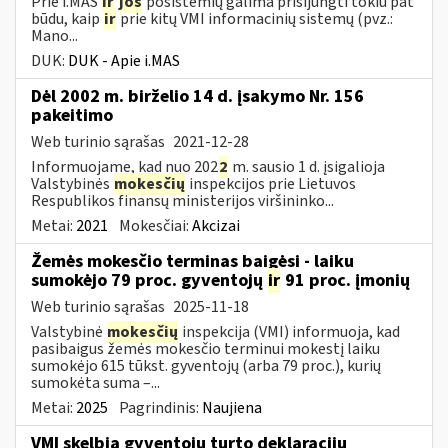
Prie i.MAS
ir
jos
posistemių galima prisijungti tokiu pat
būdu, kaip
ir
prie kitų VMI informacinių sistemų (pvz.:
Mano...
DUK:
DUK - Apie i.MAS
Dėl 2002 m. birželio 14 d. įsakymo Nr. 156
pakeitimo
Web turinio sąrašas
2021-12-28
Informuojame, kad nuo 202
2
m. sausio 1 d. įsigalioja
Valstybinės
mokesčių
inspekcijos prie Lietuvos
Respublikos finansų ministerijos viršininko...
Metai:
2021
Mokesčiai:
Akcizai
Žemės mokesčio terminas baigėsi - laiku
sumokėjo 79 proc. gyventojų
ir
91 proc. įmonių
Web turinio sąrašas
2025-11-18
Valstybinė
mokesčių
inspekcija (VMI) informuoja, kad
pasibaigus žemės mokesčio terminui mokestį laiku
sumokėjo 615 tūkst. gyventojų (arba 79 proc.), kurių
sumokėta suma –...
Metai:
2025
Pagrindinis:
Naujiena
VMI skelbia gyventojų turto deklaracijų