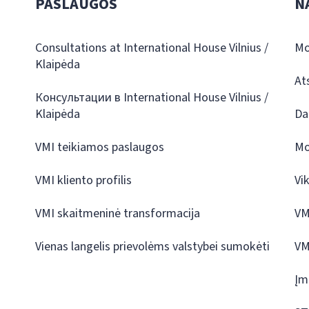
PASLAUGOS
N
Consultations at International House Vilnius /
Mo
Klaipėda
At
Консультации в International House Vilnius /
Klaipėda
Da
VMI teikiamos paslaugos
Mo
VMI kliento profilis
Vi
VMI skaitmeninė transformacija
VM
Vienas langelis prievolėms valstybei sumokėti
VM
Įm