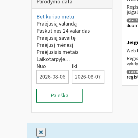
Parodymo data
Regis
įsiga
Bet kuriuo metu
klasif
Praėjusią valandą
duome
Paskutines 24 valandas
Praėjusią savaitę
Jeig
Praėjusį mėnesį
Web t
Praėjusiais metais
Regis
Laikotarpyje…
vykdy
Nuo
Iki
evrk k
regis
Paieška
Uždaryti