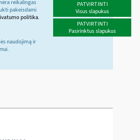
 nėra reikalingas
PATVIRTINTI
aukti pakeisdami
Visus slapukus
ivatumo politika.
PATVIRTINTI
Pasirinktus slapukus
nės naudojimą ir
mui.