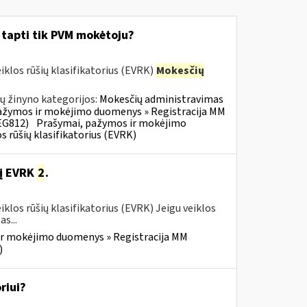
i tapti tik PVM mokėtoju?
klos rūšių klasifikatorius (EVRK)
Mokesčių
ų žinyno kategorijos:
Mokesčių administravimas
ažymos ir mokėjimo duomenys » Registracija MM
EG812)
Prašymai, pažymos ir mokėjimo
 rūšių klasifikatorius (EVRK)
jį EVRK
2
.
los rūšių klasifikatorius (EVRK) Jeigu veiklos
s...
r mokėjimo duomenys » Registracija MM
)
riui?