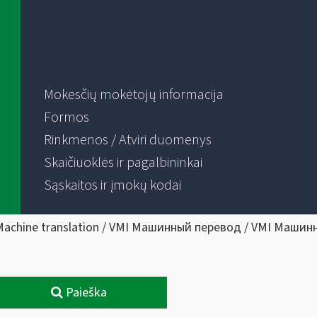
Mokesčių mokėtojų informacija
Formos
Rinkmenos / Atviri duomenys
Skaičiuoklės ir pagalbininkai
Sąskaitos ir įmokų kodai
Machine translation / VMI Машинный перевод / VMI Машин
Paieška