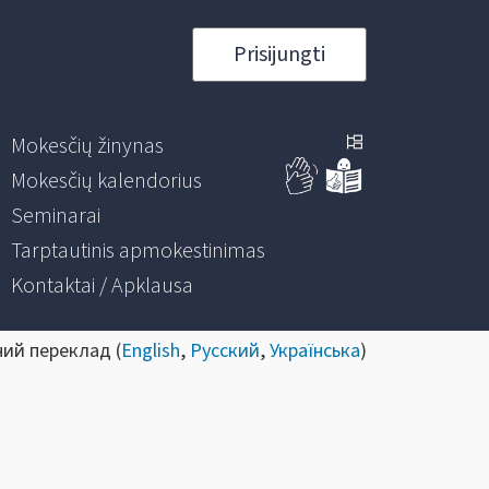
Prisijungti
Mokesčių žinynas
Mokesčių kalendorius
Seminarai
Tarptautinis apmokestinimas
Kontaktai / Apklausa
ний переклад (
English
,
Русский
,
Українська
)