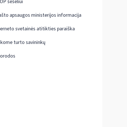
OP šešėliui
ašto apsaugos ministerijos informacija
terneto svetainės atitikties paraiška
škome turto savininkų
orodos