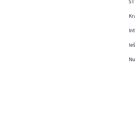
ST
Kr
In
Ie
Nu