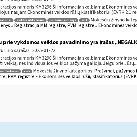
tracijos numeris KM3296 Ši informacija skelbiama: Ekonominės vei
liojus naujam Ekonominės veiklos rūšių klasifikatoriui (EVRK 2.1 red)
Mokesčių žinyno kateg
ikatoriai
evrk klasifikatorius
juridiniai asmenys
evrk
nys » Registracija MM registre, PVM registre » Ekonominės veiklos
u prie vykdomos veiklos pavadinimo yra įrašas „NEGALI
urinio sąrašas
2025-01-22
tracijos numeris KM3290 Ši informacija skelbiama: Ekonominės veik
ti veiklą, nes individualios veiklos pažyma galioja. Jeigu prie Jūsų...
Mokesčių žinyno kategorijos:
Prašymai, pažymos i
lasifikatorius
evrk
tre, PVM registre » Ekonominės veiklos rūšių klasifikatorius (EVRK