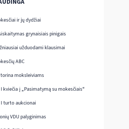
AUDINGA
kesčiai ir jų dydžiai
siskaitymas grynaisiais pinigais
žniausiai užduodami klausimai
kesčių ABC
ktorina moksleiviams
I kviečia į „Pasimatymą su mokesčiais“
I turto aukcionai
onių VDU palyginimas