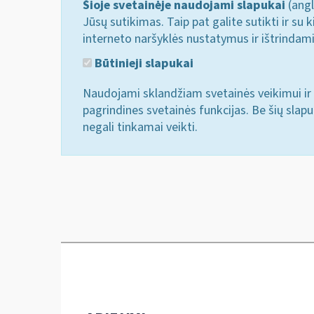
Šioje svetainėje naudojami slapukai
(angl
Jūsų sutikimas. Taip pat galite sutikti ir s
interneto naršyklės nustatymus ir ištrindam
Būtinieji slapukai
Naudojami sklandžiam svetainės veikimui ir 
pagrindines svetainės funkcijas. Be šių slap
negali tinkamai veikti.