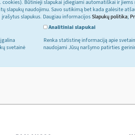
. cookies). Būtinieji slapukai įdiegiami automatiškai ir jiems
u kitų slapukų naudojimu. Savo sutikimą bet kada galėsite atš
i įrašytus slapukus. Daugiau informacijos
Slapukų politika
;
Pr
Analitiniai slapukai
įgalina
Renka statistinę informaciją apie svetai
ukų svetainė
naudojami Jūsų naršymo patirties gerini