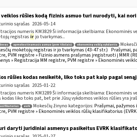
 veiklos rūšies kodą fizinis asmuo turi nurodyti, kai nor
urinio sąrašas
2026-05-14
tracijos numeris KM3829 Ši informacija skelbiama: Ekonominės vei
ojų registras
ir
jo tvarkymas...
Mokesči
dovas
apmokestinamasis asmuo (pvm tikslais)
ekonominę veiklą vykdantis
esčių mokėtojų registras ir jo tvarkymas (43-47 str.)
Prašymai, p
tre, PVM registre » Fizinio asmens prašymas įregistruoti į MMR (R
nys » Registracija MM registre, PVM registre » Ekonominės veiklos
los rūšies kodas nesikeitė, liko toks pat kaip pagal seną
urinio sąrašas
2025-01-22
tracijos numeris KM3289 Ši informacija skelbiama: Ekonominės veik
s kodas liko toks pat, bet prie Jūsų vykdomos veiklos rūšies yra įraša
Mokesčių žinyno kategorijos:
Prašymai, pažymos i
lasifikatorius
evrk
tre, PVM registre » Ekonominės veiklos rūšių klasifikatorius (EVRK
uri daryti juridiniai asmenys pasikeitus EVRK klasifikato
urinio sąrašas
2025-01-27