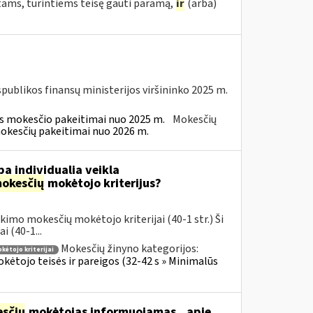
tams, turintiems teisę gauti paramą,
ir
(arba)
spublikos finansų ministerijos viršininko 2025 m.
ės mokesčio pakeitimai nuo 2025 m.
Mokesčių
mokesčių pakeitimai nuo 2026 m.
a individualia veikla
okesčių
mokėtojo kriterijus?
imo mokesčių mokėtojo kriterijai (40-1 str.) Ši
 (40-1...
Mokesčių žinyno kategorijos:
ėtojo kriterijai
ėtojo teisės ir pareigos (32-42 s » Minimalūs
sčių
mokėtojas informuojamas...apie