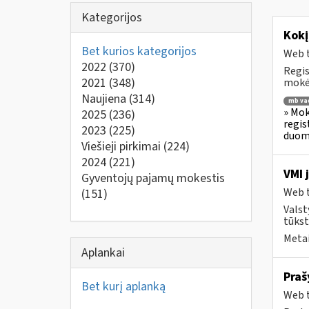
Kategorijos
Kokį
Bet kurios kategorijos
Web t
2022
(370)
Regis
2021
(348)
mokėt
Naujiena
(314)
mb va
» Mok
2025
(236)
regis
2023
(225)
duome
Viešieji pirkimai
(224)
2024
(221)
VMI 
Gyventojų pajamų mokestis
Web t
(151)
Valst
tūkst
Metai
Aplankai
Praš
Bet kurį aplanką
Web t