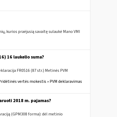
nių, kurios praėjusią savaitę sulaukė Mano VMI
6) 16 laukelio suma?
laracija FR0516 (87 str.) Metinės PVM
ridėtinės vertės mokestis » PVM deklaravimas
klaruoti 2018 m. pajamas?
araciją (GPM308 forma): dėl metinio