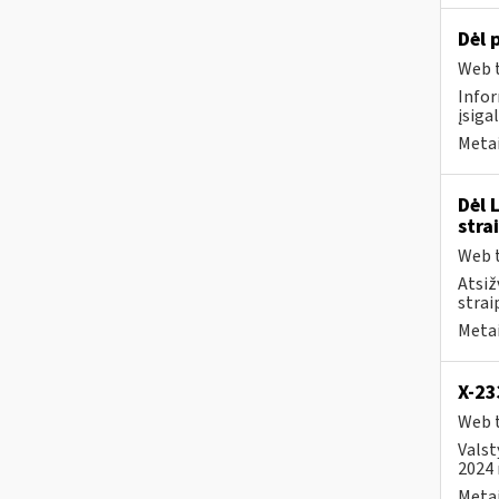
Dėl 
Web t
Infor
įsiga
Metai
Dėl 
stra
Web t
Atsiž
strai
Metai
X-2
Web t
Valst
2024 
Metai