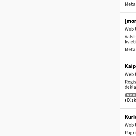
Metai
Įmon
Web t
Valst
kviet
Metai
Kaip
Web t
Regis
dekla
fr0516
(IX s
Kuri
Web t
Pagri