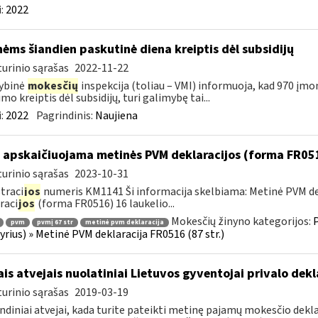
:
2022
ėms šiandien paskutinė diena kreiptis dėl subsidijų
urinio sąrašas
2022-11-22
ybinė
mokesčių
inspekcija (toliau – VMI) informuoja, kad 970 įmo
imo kreiptis dėl subsidijų, turi galimybę tai...
:
2022
Pagrindinis:
Naujiena
 apskaičiuojama metinės PVM deklaracijos (forma FR051
urinio sąrašas
2023-10-31
traci
jos
numeris KM1141 Ši informacija skelbiama: Metinė PVM dek
raci
jos
(forma FR0516) 16 laukelio...
Mokesčių žinyno kategorijos:
P
pvm
pvmį 67 str
metinė pvm deklaracija
kyrius) » Metinė PVM deklaracija FR0516 (87 str.)
ais atvejais nuolatiniai Lietuvos gyventojai privalo de
urinio sąrašas
2019-03-19
ndiniai atvejai, kada turite pateikti metinę pajamų mokesčio dekl