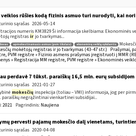
 veiklos rūšies kodą fizinis asmuo turi nurodyti, kai nor
urinio sąrašas
2026-05-14
tracijos numeris KM3829 Ši informacija skelbiama: Ekonominės vei
ojų registras
ir
jo tvarkymas...
Mokesči
dovas
apmokestinamasis asmuo (pvm tikslais)
ekonominę veiklą vykdantis
esčių mokėtojų registras ir jo tvarkymas (43-47 str.)
Prašymai, p
tre, PVM registre » Fizinio asmens prašymas įregistruoti į MMR (R
nys » Registracija MM registre, PVM registre » Ekonominės veiklos
jau perdavė 7 tūkst. paraiškų 16,5 mln. eurų subsidijom
urinio sąrašas
2021-01-27
ybinė
mokesčių
inspekcija (toliau – VMI) informuoja, jog per pir
. paraiškų negrąžintinai vienkartinei subsidijai...
:
2021
Pagrindinis:
Naujiena
ymų pervesti pajamų mokesčio dalį vienetams, turintie
urinio sąrašas
2020-04-08