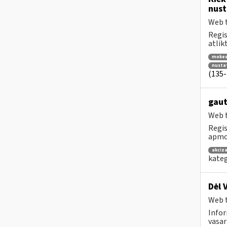
nust
Web t
Regis
atlik
mokes
nustat
(135-
gaut
Web t
Regis
apmok
akciza
kateg
Dėl 
Web t
Infor
vasari