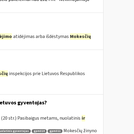
ėjimo
atidėjimas arba išdėstymas
Mokesčių
čių
inspekcijos prie Lietuvos Respublikos
ietuvos gyventojas?
(20 str.) Pasibaigus metams, nuolatinis
ir
Mokesčių žinyno
olatinis gyventojas
gpm314
gpm311