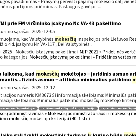
ugos pavadinimas - Prašymų pervesti pajamų mokesčio dalį viene
inėms partijoms priėmimas. Paslaugos gavėjai -...
VMI prie FM viršininko įsakymo Nr. VA-43 pakeitimo
urinio sąrašas
2025-12-05
muojame, kad Valstybinės
mokesčių
inspekcijos prie Lietuvos Re
žio 4 d. įsakymu Nr. VA-117 „Dėl Valstybinės...
:
2025
Mokesčių įstatymų pakeitimai:
MĮP 2021 » Pridėtinės vert
o kategorijos:
Mokesčių įstatymų pakeitimai » Pridėtinės vertės 
 laikoma, kad
mokesčių
mokėtojas – juridinis asmuo arb
imantis...fizinis asmuo – atitinka minimalius patikimo
m
urinio sąrašas
2025-12-12
tracijos numeris KM3673 Ši informacija skelbiama: Minimalūs patik
macija skelbiama: Minimalūs patikimo mokesčių mokėtojo kriterijai
imas mokesčių mokėtojas
patikimo mokesčių mokėtojo kriterijai
nepatikimo mokesčių mok
čių administravimas » Mokesčių administratoriaus ir mokesčių mok
imo mokesčių mokėtojo kriterijai (40-1 str.)
 laiko gali trukti mokestinis tyrimas
ir
kuriuo būdu
moke