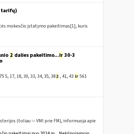
tarifų)
rtės mokesčio įstatymo pakeitimas[1], kuris
snio
2
dalies pakeitimo...
ir
30-3
o
, 17, 18, 30, 33, 34, 35, 38
2
, 41, 43
ir
561
sterijos (toliau — VMI prie FM), informuoja apie
čio pakeitimai nuo 2024 m.
Nekilnojamojo