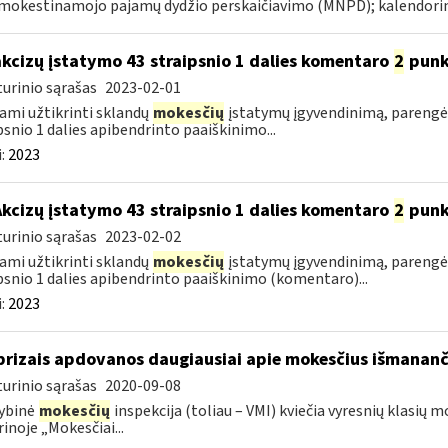
okestinamojo pajamų dydžio perskaičiavimo (MNPD); kalendorini
akcizų įstatymo 43 straipsnio 1 dalies komentaro
2
punk
urinio sąrašas
2023-02-01
ami užtikrinti sklandų
mokesčių
įstatymų įgyvendinimą, parengė
psnio 1 dalies apibendrinto paaiškinimo...
:
2023
Akcizų įstatymo 43 straipsnio 1 dalies komentaro
2
punk
urinio sąrašas
2023-02-02
ami užtikrinti sklandų
mokesčių
įstatymų įgyvendinimą, parengė
psnio 1 dalies apibendrinto paaiškinimo (komentaro)...
:
2023
prizais apdovanos daugiausiai apie mokesčius išmananč
urinio sąrašas
2020-09-08
ybinė
mokesčių
inspekcija (toliau – VMI) kviečia vyresnių klasių m
rinoje „Mokesčiai...