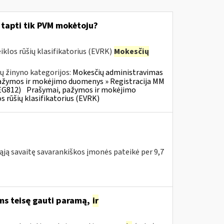
i tapti tik PVM mokėtoju?
klos rūšių klasifikatorius (EVRK)
Mokesčių
ų žinyno kategorijos:
Mokesčių administravimas
ažymos ir mokėjimo duomenys » Registracija MM
EG812)
Prašymai, pažymos ir mokėjimo
 rūšių klasifikatorius (EVRK)
mąją savaitę savarankiškos įmonės pateikė per 9,7
ms teisę gauti paramą,
ir