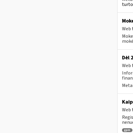
turto
Moke
Web t
Moke
mokėt
Dėl 
Web t
Infor
finan
Metai
Kaip
Web t
Regis
nenuo
gpm