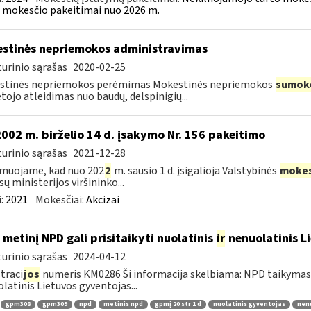
 mokesčio pakeitimai nuo 2026 m.
stinės nepriemokos administravimas
urinio sąrašas
2020-02-25
stinės nepriemokos perėmimas Mokestinės nepriemokos
sumok
ojo atleidimas nuo baudų, delspinigių...
2002 m. birželio 14 d. įsakymo Nr. 156 pakeitimo
urinio sąrašas
2021-12-28
muojame, kad nuo 202
2
m. sausio 1 d. įsigalioja Valstybinės
mokes
sų ministerijos viršininko...
:
2021
Mokesčiai:
Akcizai
 metinį NPD gali prisitaikyti nuolatinis
ir
nenuolatinis L
urinio sąrašas
2024-04-12
traci
jos
numeris KM0286 Ši informacija skelbiama: NPD taikymas 
latinis Lietuvos gyventojas...
gpm308
gpm309
npd
metinis npd
gpmį 20 str 1 d
nuolatinis gyventojas
nenu