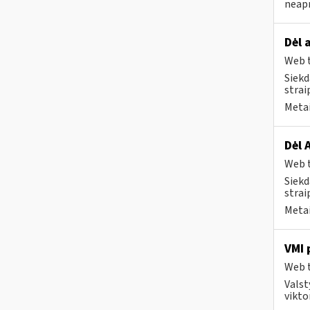
neapm
Dėl 
Web t
Siekd
strai
Metai
Dėl 
Web t
Siekd
strai
Metai
VMI 
Web t
Valst
vikto