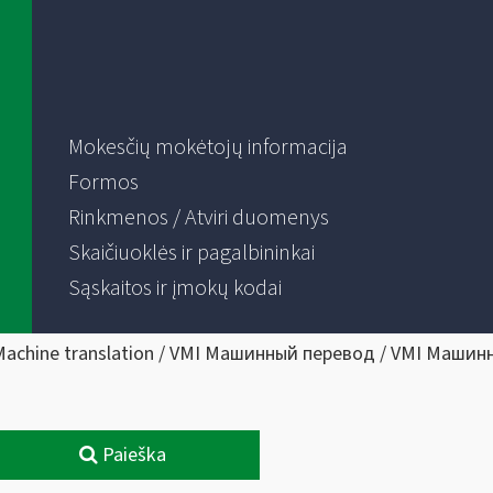
Mokesčių mokėtojų informacija
Formos
Rinkmenos / Atviri duomenys
Skaičiuoklės ir pagalbininkai
Sąskaitos ir įmokų kodai
Machine translation / VMI Машинный перевод / VMI Машин
Paieška