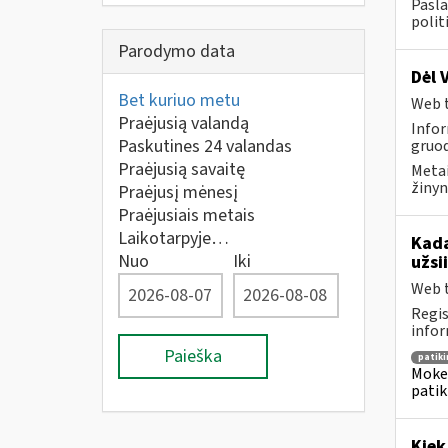
Pasla
polit
Parodymo data
Dėl 
Bet kuriuo metu
Web t
Praėjusią valandą
Infor
Paskutines 24 valandas
gruod
Praėjusią savaitę
Metai
žinyn
Praėjusį mėnesį
Praėjusiais metais
Laikotarpyje…
Kada
Nuo
Iki
užsi
Web t
Regis
infor
Paieška
patik
Mokes
patik
Kiek