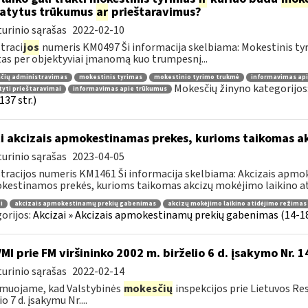
atytus trūkumus
ar
prieštaravimus?
urinio sąrašas
2022-02-10
traci
jos
numeris KM0497 Ši informacija skelbiama: Mokestinis tyri
tas per objektyviai įmanomą kuo trumpesnį...
čių administravimas
mokestinis tyrimas
mokestinio tyrimo trukmė
informavimas api
Mokesčių žinyno kategorijos
yti prieštaravimai
informavimas apie trūkumus
137 str.)
i akcizais apmokestinamas prekes, kurioms taikomas a
urinio sąrašas
2023-04-05
tracijos numeris KM1461 Ši informacija skelbiama: Akcizais apmok
estinamos prekės, kurioms taikomas akcizų mokėjimo laikino ati
i
akcizais apmokestinamų prekių gabenimas
akcizų mokėjimo laikino atidėjimo režimas
orijos:
Akcizai » Akcizais apmokestinamų prekių gabenimas (14-18 
VMI prie FM viršininko 2002 m. birželio 6 d. įsakymo Nr. 
urinio sąrašas
2022-02-14
muojame, kad Valstybinės
mokesčių
inspekcijos prie Lietuvos Res
o 7 d. įsakymu Nr....