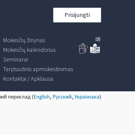
Prisijungti
Mokesčių žinynas
Mokesčių kalendorius
Seminarai
Tarptautinis apmokestinimas
Kontaktai / Apklausa
ний переклад (
English
,
Русский
,
Українська
)