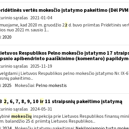
pridėtinės vertės mokesčio įstatymo pakeitimo (Dėl PVM 
urinio sąrašas
2021-01-04
muojame, kad 2020 m. gruodžio 2
2
d. buvo priimtas Pridėtinės ve
lios nuo 2021 m. sausio 1...
:
2020
Lietuvos Respublikos Pelno mokesčio įstatymo 17 straip
ipsnio apibendrinto paaiškinimo (komentaro) papildym
urinio sąrašas
2025-11-19
velgdami į Lietuvos Respublikos pelno mokesčio įstatymo Nr. IX-675 5
psnių pakeitimo...
:
2025
Mokesčiai:
Pelno mokestis
33
2
, 6, 7, 8, 9, 10
ir
11 straipsnių pakeitimo įstatymą
urinio sąrašas
2024-05-31
ybinė
mokesčių
inspekcija prie Lietuvos Respublikos finansų mini
m. balandžio 25 d. priimtą Lietuvos Respublikos...
:
2024
Mokesčių įstatymų pakeitimai:
Nekilnojamojo turto mokes