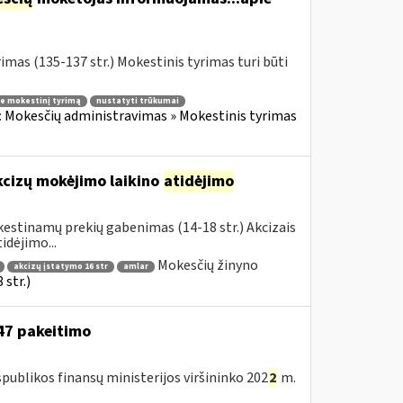
mas (135-137 str.) Mokestinis tyrimas turi būti
e mokestinį tyrimą
nustatyti trūkumai
:
Mokesčių administravimas » Mokestinis tyrimas
kcizų mokėjimo laikino
atidėjimo
estinamų prekių gabenimas (14-18 str.) Akcizais
dėjimo...
Mokesčių žinyno
akcizų įstatymo 16 str
amlar
str.)
147 pakeitimo
publikos finansų ministerijos viršininko 202
2
m.