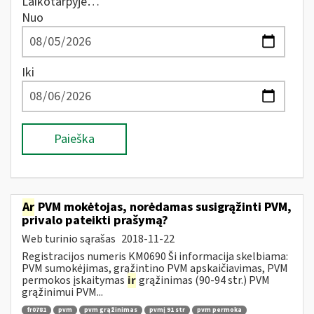
Laikotarpyje…
Nuo
Iki
Paieška
Ar
PVM mokėtojas, norėdamas susigrąžinti PVM,
privalo pateikti prašymą?
Web turinio sąrašas
2018-11-22
Registracijos numeris KM0690 Ši informacija skelbiama:
PVM sumokėjimas, grąžintino PVM apskaičiavimas, PVM
permokos įskaitymas
ir
grąžinimas (90-94 str.) PVM
grąžinimui PVM...
fr0781
pvm
pvm grąžinimas
pvmį 91 str
pvm permoka