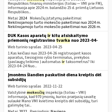
Respublikos finansų ministerijos (toliau — VMI prie FM),
informuoja apie 2024 m. balandžio 25 d. priimtą Lietuvos
Respublikos...
Metai:
2024
Mokesčių įstatymų pakeitimai:
Nekilnojamojo turto mokesčio pakeitimai nuo 2024 m.
Nekilnojamojo turto mokesčio pakeitimai nuo 2026 m.
DUK Kasos aparatų
ir
kitų atsiskaitymo
priemonių registravimo
tvarka
nuo 2023-04-
Web turinio sąrašas
2023-04-25
1.Kas keičiasi nuo 2023-04-26 registruojant kasos
aparatus, tiesioginio ryšio terminalus, prekybos
(paslaugų teikimo ) automatus
ir
taksometrus? Iki
2023-04-24 Nuo...
Įmonėms šiandien paskutinė diena kreiptis dėl
subsidijų
Web turinio sąrašas
2022-11-22
Valstybinė
mokesčių
inspekcija (toliau – VMI)
informuoja, kad 970 įmonių, kurios praėjusią savaitę
sulaukė Mano VMI kvietimo kreiptis dėl subsidijų, turi
galimybę tai...
Metai:
2022
Pagrindinis:
Naujiena