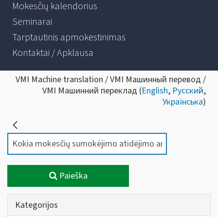
Mokesčių kalendorius
Seminarai
Tarptautinis apmokestinimas
Kontaktai / Apklausa
VMI Machine translation / VMI Машинный перевод /
VMI Машинний переклад (
English
,
Русский
,
Українська
)
Paieška
Kategorijos