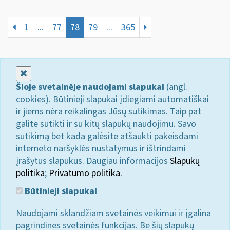
1
...
77
78
79
...
365
Uždaryti
Šioje svetainėje naudojami slapukai
(angl.
cookies). Būtinieji slapukai įdiegiami automatiškai
ir jiems nėra reikalingas Jūsų sutikimas. Taip pat
galite sutikti ir su kitų slapukų naudojimu. Savo
sutikimą bet kada galėsite atšaukti pakeisdami
interneto naršyklės nustatymus ir ištrindami
įrašytus slapukus. Daugiau informacijos
Slapukų
politika
;
Privatumo politika.
Būtinieji slapukai
Naudojami sklandžiam svetainės veikimui ir įgalina
pagrindines svetainės funkcijas. Be šių slapukų