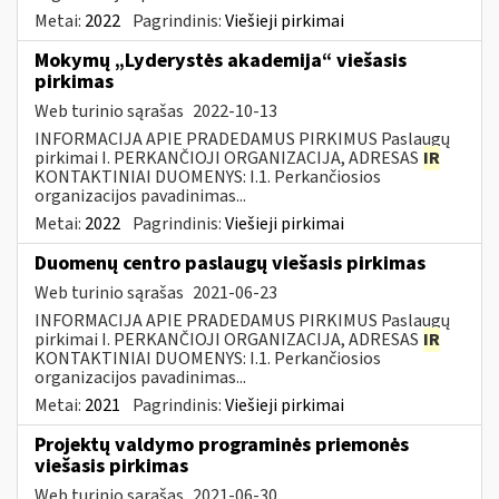
Metai:
2022
Pagrindinis:
Viešieji pirkimai
Mokymų „Lyderystės akademija“ viešasis
pirkimas
Web turinio sąrašas
2022-10-13
INFORMACIJA APIE PRADEDAMUS PIRKIMUS Paslaugų
pirkimai I. PERKANČIOJI ORGANIZACIJA, ADRESAS
IR
KONTAKTINIAI DUOMENYS: I.1. Perkančiosios
organizacijos pavadinimas...
Metai:
2022
Pagrindinis:
Viešieji pirkimai
Duomenų centro paslaugų viešasis pirkimas
Web turinio sąrašas
2021-06-23
INFORMACIJA APIE PRADEDAMUS PIRKIMUS Paslaugų
pirkimai I. PERKANČIOJI ORGANIZACIJA, ADRESAS
IR
KONTAKTINIAI DUOMENYS: I.1. Perkančiosios
organizacijos pavadinimas...
Metai:
2021
Pagrindinis:
Viešieji pirkimai
Projektų valdymo programinės priemonės
viešasis pirkimas
Web turinio sąrašas
2021-06-30