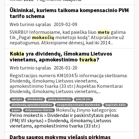
Ūkininkai, kuriems taikoma kompensacinio PVM
tarifo schema
Web turinio sąrašas
2019-02-09
SVARBU! Informuojame, kad paieška šiuo
metu
galima
tik „Pagal
mokesčių
mokėtojo kodą". Atsiprašome už
nepatogumus. Atkreipiame dėmesį, kad iki 2014...
Kokia
yra dividendų, išmokamų Lietuvos
vienetams, apmokestinimo
tvarka
?
Web turinio sąrašas
2026-01-20
Registracijos numeris KM1034 Ši informacija skelbiama:
Dividendų, išmokamų Lietuvos vienetams,
apmokestinimo tvarka (33 str.) Aspektas Komentarai
Dividendų, išmokamų Lietuvos vienetams,...
akcijos
dividendai
pelno mokestis
pmį 33 str.
dividendų apmokestinimas
neapmokestinami dividendai
kapitalo dalis
Mokesčių žinyno kategorijos:
pajus
dalyvavimo išimtis
Pelno mokestis » Dividendai ir paskirstytasis pelnas
(PMĮ VII skyrius) » Dividendų, išmokamų Lietuvos
vienetams, apmokestinimo tvarka (33 str.)
Darbų saugos mokymų viešasis pirkimas