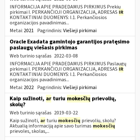
INFORMACIJA APIE PRADEDAMUS PIRKIMUS Prekių
pirkimai I. PERKANČIOJI ORGANIZACIJA, ADRESAS
IR
KONTAKTINIAI DUOMENYS: I.1. Perkančiosios
organizacijos pavadinimas...
Metai:
2021
Pagrindinis:
Viešieji pirkimai
Oracle Exadata gamintojo garantijos pratęsimo
paslaugų viešasis pirkimas
Web turinio sąrašas
2022-03-08
INFORMACIJA APIE PRADEDAMUS PIRKIMUS Paslaugų
pirkimai I. PERKANČIOJI ORGANIZACIJA, ADRESAS
IR
KONTAKTINIAI DUOMENYS: I.1. Perkančiosios
organizacijos pavadinimas...
Metai:
2022
Pagrindinis:
Viešieji pirkimai
Kaip sužinoti,
ar
turiu
mokesčių
prievolių,
skolų?
Web turinio sąrašas
2019-03-22
Kaip sužinoti,
ar
turiu
mokesčių
prievolių, skolų?
Aktualią informaciją apie savo turimas
mokesčių
prievoles, skolas,...