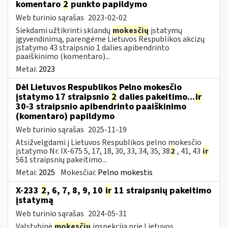
komentaro
2
punkto papildymo
Web turinio sąrašas
2023-02-02
Siekdami užtikrinti sklandų
mokesčių
įstatymų
įgyvendinimą, parengėme Lietuvos Respublikos akcizų
įstatymo 43 straipsnio 1 dalies apibendrinto
paaiškinimo (komentaro)...
Metai:
2023
Dėl Lietuvos Respublikos Pelno mokesčio
įstatymo 17 straipsnio
2
dalies pakeitimo...
ir
30-3 straipsnio apibendrinto paaiškinimo
(komentaro) papildymo
Web turinio sąrašas
2025-11-19
Atsižvelgdami į Lietuvos Respublikos pelno mokesčio
įstatymo Nr. IX-675 5, 17, 18, 30, 33, 34, 35, 38
2
, 41, 43
ir
561 straipsnių pakeitimo...
Metai:
2025
Mokesčiai:
Pelno mokestis
X-233
2
, 6, 7, 8, 9, 10
ir
11 straipsnių pakeitimo
įstatymą
Web turinio sąrašas
2024-05-31
Valstybinė
mokesčių
inspekcija prie Lietuvos