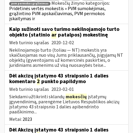
Mokesčių žinyno kategorijos:
pvm permokos grąžinimas
Pridėtinės vertės mokestis » PVM sumokėjimas,
grąžintino PVM apskaičiavimas, PVM permokos
įskaitymas ir
Kaip sužinoti savo turimo nekilnojamojo turto
objekto (statinio
ar
patalpos) mokestinę
Web turinio sąrašas
2020-12-02
Nekilnojamojo turto (toliau ― NT) mokestis yra
skaičiuojamas nuo visų Jums priklausančių, įsigyjamų NT
objektų (gyventojams už komercinės paskirties, o
juridiniams asmenims už visą nuosavybės teise...
Dėl akcizų įstatymo 43 straipsnio 1 dalies
komentaro
2
punkto papildymo
Web turinio sąrašas
2023-02-01
Siekdami užtikrinti sklandų
mokesčių
įstatymų
įgyvendinimą, parengėme Lietuvos Respublikos akcizų
įstatymo 43 straipsnio 1 dalies apibendrinto
paaiškinimo...
Metai:
2023
Dėl Akcizų įstatymo 43 straipsnio 1 dalies