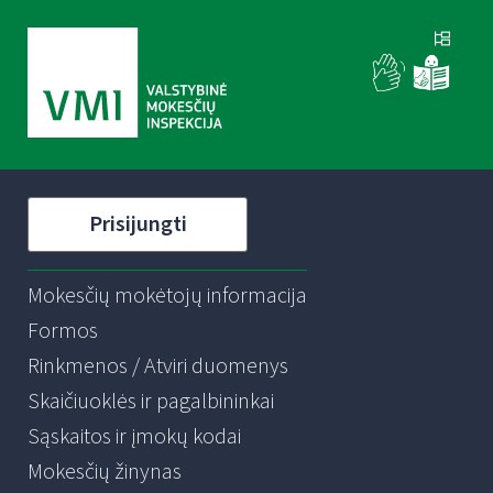
Prisijungti
Mokesčių mokėtojų informacija
Formos
Rinkmenos / Atviri duomenys
Skaičiuoklės ir pagalbininkai
Sąskaitos ir įmokų kodai
Mokesčių žinynas