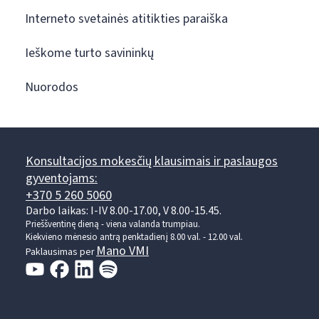
Interneto svetainės atitikties paraiška
Ieškome turto savininkų
Nuorodos
Konsultacijos mokesčių klausimais ir paslaugos
gyventojams:
+370 5 260 5060
Darbo laikas: I-IV 8.00-17.00, V 8.00-15.45.
Prieššventinę dieną - viena valanda trumpiau.
Kiekvieno mėnesio antrą penktadienį 8.00 val. - 12.00 val.
Mano VMI
Paklausimas per