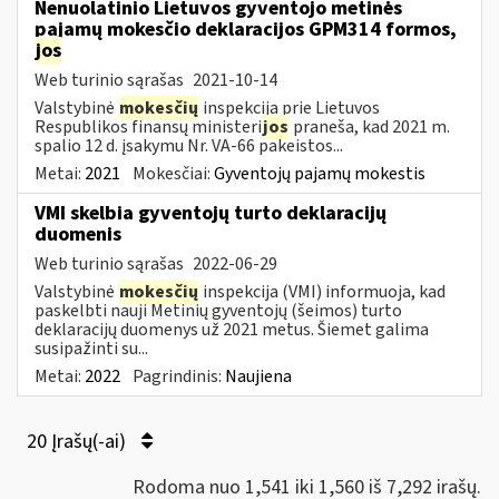
Nenuolatinio Lietuvos gyventojo metinės
pajamų mokesčio deklaracijos GPM314 formos,
jos
Web turinio sąrašas
2021-10-14
Valstybinė
mokesčių
inspekcija prie Lietuvos
Respublikos finansų ministeri
jos
praneša, kad 2021 m.
spalio 12 d. įsakymu Nr. VA-66 pakeistos...
Metai:
2021
Mokesčiai:
Gyventojų pajamų mokestis
VMI skelbia gyventojų turto deklaracijų
duomenis
Web turinio sąrašas
2022-06-29
Valstybinė
mokesčių
inspekcija (VMI) informuoja, kad
paskelbti nauji Metinių gyventojų (šeimos) turto
deklaracijų duomenys už 2021 metus. Šiemet galima
susipažinti su...
Metai:
2022
Pagrindinis:
Naujiena
20 Įrašų(-ai)
Rodoma nuo 1,541 iki 1,560 iš 7,292 irašų.