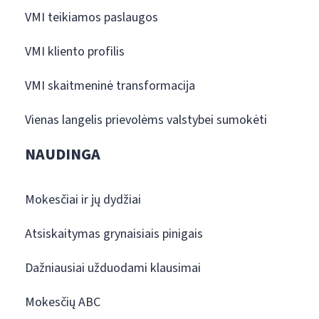
VMI teikiamos paslaugos
VMI kliento profilis
VMI skaitmeninė transformacija
Vienas langelis prievolėms valstybei sumokėti
NAUDINGA
Mokesčiai ir jų dydžiai
Atsiskaitymas grynaisiais pinigais
Dažniausiai užduodami klausimai
Mokesčių ABC