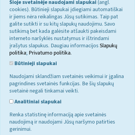
Šioje svetainėje naudojami slapukai
(angl.
cookies). Būtinieji slapukai įdiegiami automatiškai
ir jiems nėra reikalingas Jūsų sutikimas. Taip pat
galite sutikti ir su kitų slapukų naudojimu. Savo
sutikimą bet kada galėsite atšaukti pakeisdami
interneto naršyklės nustatymus ir ištrindami
įrašytus slapukus. Daugiau informacijos
Slapukų
politika
;
Privatumo politika.
Būtinieji slapukai
Naudojami sklandžiam svetainės veikimui ir įgalina
pagrindines svetainės funkcijas. Be šių slapukų
svetainė negali tinkamai veikti.
Analitiniai slapukai
Renka statistinę informaciją apie svetainės
naudojimą ir naudojami Jūsų naršymo patirties
gerinimui.