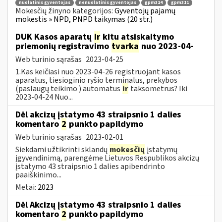
nuolatinis gyventojas
nenuolatinis gyventojas
gpm314
gpm311
Mokesčių žinyno kategorijos:
Gyventojų pajamų
mokestis » NPD, PNPD taikymas (20 str.)
DUK Kasos aparatų
ir
kitų atsiskaitymo
priemonių registravimo
tvarka
nuo 2023-04-
Web turinio sąrašas
2023-04-25
1.Kas keičiasi nuo 2023-04-26 registruojant kasos
aparatus, tiesioginio ryšio terminalus, prekybos
(paslaugų teikimo ) automatus
ir
taksometrus? Iki
2023-04-24 Nuo...
Dėl akcizų įstatymo 43 straipsnio 1 dalies
komentaro
2
punkto papildymo
Web turinio sąrašas
2023-02-01
Siekdami užtikrinti sklandų
mokesčių
įstatymų
įgyvendinimą, parengėme Lietuvos Respublikos akcizų
įstatymo 43 straipsnio 1 dalies apibendrinto
paaiškinimo...
Metai:
2023
Dėl Akcizų įstatymo 43 straipsnio 1 dalies
komentaro
2
punkto papildymo