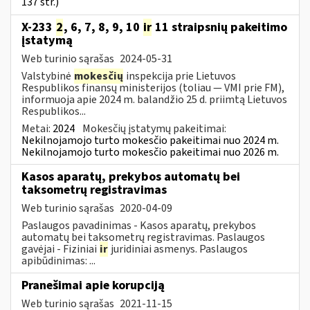
137 str.)
X-233
2
, 6, 7, 8, 9, 10
ir
11 straipsnių pakeitimo
įstatymą
Web turinio sąrašas
2024-05-31
Valstybinė
mokesčių
inspekcija prie Lietuvos
Respublikos finansų ministerijos (toliau — VMI prie FM),
informuoja apie 2024 m. balandžio 25 d. priimtą Lietuvos
Respublikos...
Metai:
2024
Mokesčių įstatymų pakeitimai:
Nekilnojamojo turto mokesčio pakeitimai nuo 2024 m.
Nekilnojamojo turto mokesčio pakeitimai nuo 2026 m.
Kasos aparatų, prekybos automatų bei
taksometrų registravimas
Web turinio sąrašas
2020-04-09
Paslaugos pavadinimas - Kasos aparatų, prekybos
automatų bei taksometrų registravimas. Paslaugos
gavėjai - Fiziniai
ir
juridiniai asmenys. Paslaugos
apibūdinimas: ...
Pranešimai apie korupciją
Web turinio sąrašas
2021-11-15