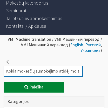
Mokesčių kalendorius
Seminarai
Tarptautinis apmokestinimas
Kontaktai / Apklausa
VMI Machine translation / VMI Машинный перевод /
VMI Машинний переклад (
English
,
Русский
,
Українська
)
Paieška
Kategorijos