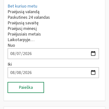
Bet kuriuo metu
Praėjusią valandą
Paskutines 24 valandas
Praėjusią savaitę
Praėjusį mėnesį
Praėjusiais metais
Laikotarpyje…
Nuo
Iki
Paieška