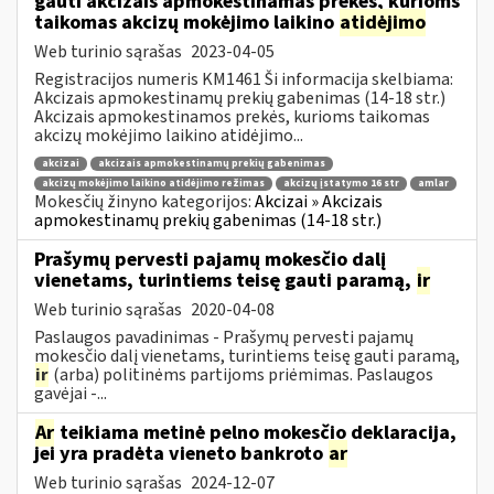
gauti akcizais apmokestinamas prekes, kurioms
taikomas akcizų mokėjimo laikino
atidėjimo
Web turinio sąrašas
2023-04-05
Registracijos numeris KM1461 Ši informacija skelbiama:
Akcizais apmokestinamų prekių gabenimas (14-18 str.)
Akcizais apmokestinamos prekės, kurioms taikomas
akcizų mokėjimo laikino atidėjimo...
akcizai
akcizais apmokestinamų prekių gabenimas
akcizų mokėjimo laikino atidėjimo režimas
akcizų įstatymo 16 str
amlar
Mokesčių žinyno kategorijos:
Akcizai » Akcizais
apmokestinamų prekių gabenimas (14-18 str.)
Prašymų pervesti pajamų mokesčio dalį
vienetams, turintiems teisę gauti paramą,
ir
Web turinio sąrašas
2020-04-08
Paslaugos pavadinimas - Prašymų pervesti pajamų
mokesčio dalį vienetams, turintiems teisę gauti paramą,
ir
(arba) politinėms partijoms priėmimas. Paslaugos
gavėjai -...
Ar
teikiama metinė pelno mokesčio deklaracija,
jei yra pradėta vieneto bankroto
ar
Web turinio sąrašas
2024-12-07