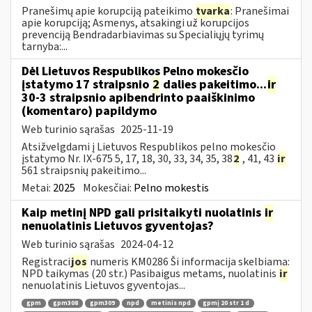
Pranešimų apie korupciją pateikimo
tvarka
: Pranešimai
apie korupciją; Asmenys, atsakingi už korupcijos
prevenciją Bendradarbiavimas su Specialiųjų tyrimų
tarnyba:...
Dėl Lietuvos Respublikos Pelno mokesčio
įstatymo 17 straipsnio
2
dalies pakeitimo...
ir
30-3 straipsnio apibendrinto paaiškinimo
(komentaro) papildymo
Web turinio sąrašas
2025-11-19
Atsižvelgdami į Lietuvos Respublikos pelno mokesčio
įstatymo Nr. IX-675 5, 17, 18, 30, 33, 34, 35, 38
2
, 41, 43
ir
561 straipsnių pakeitimo...
Metai:
2025
Mokesčiai:
Pelno mokestis
Kaip metinį NPD gali prisitaikyti nuolatinis
ir
nenuolatinis Lietuvos gyventojas?
Web turinio sąrašas
2024-04-12
Registraci
jos
numeris KM0286 Ši informacija skelbiama:
NPD taikymas (20 str.) Pasibaigus metams, nuolatinis
ir
nenuolatinis Lietuvos gyventojas...
gpm
gpm308
gpm309
npd
metinis npd
gpmį 20 str 1 d