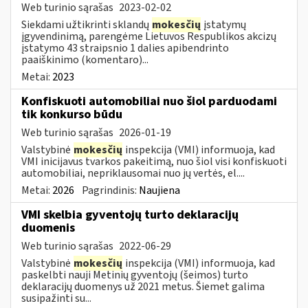
Web turinio sąrašas
2023-02-02
Siekdami užtikrinti sklandų
mokesčių
įstatymų
įgyvendinimą, parengėme Lietuvos Respublikos akcizų
įstatymo 43 straipsnio 1 dalies apibendrinto
paaiškinimo (komentaro)...
Metai:
2023
Konfiskuoti automobiliai nuo šiol parduodami
tik konkurso būdu
Web turinio sąrašas
2026-01-19
Valstybinė
mokesčių
inspekcija (VMI) informuoja, kad
VMI inicijavus tvarkos pakeitimą, nuo šiol visi konfiskuoti
automobiliai, nepriklausomai nuo jų vertės, el....
Metai:
2026
Pagrindinis:
Naujiena
VMI skelbia gyventojų turto deklaracijų
duomenis
Web turinio sąrašas
2022-06-29
Valstybinė
mokesčių
inspekcija (VMI) informuoja, kad
paskelbti nauji Metinių gyventojų (šeimos) turto
deklaracijų duomenys už 2021 metus. Šiemet galima
susipažinti su...