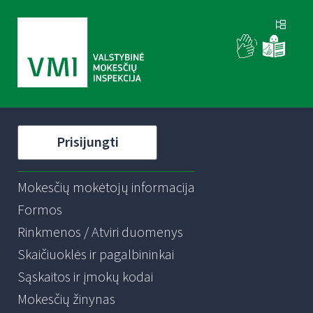
Prisijungti
Mokesčių mokėtojų informacija
Formos
Rinkmenos / Atviri duomenys
Skaičiuoklės ir pagalbininkai
Sąskaitos ir įmokų kodai
Mokesčių žinynas