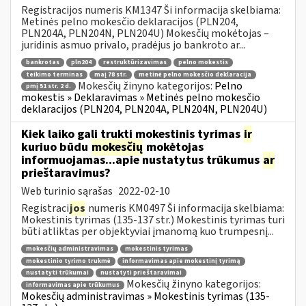
Registracijos numeris KM1347 Ši informacija skelbiama:
Metinės pelno mokesčio deklaracijos (PLN204,
PLN204A, PLN204N, PLN204U) Mokesčių mokėtojas –
juridinis asmuo privalo, pradėjus jo bankroto ar...
bankrotas
pln204
restruktūrizavimas
pelno mokestis
teikimo terminas
maį 78 str.
metinė pelno mokesčio deklaracija
Mokesčių žinyno kategorijos:
Pelno
pmį 51 str. 2 d.
mokestis » Deklaravimas » Metinės pelno mokesčio
deklaracijos (PLN204, PLN204A, PLN204N, PLN204U)
Kiek laiko gali trukti mokestinis tyrimas
ir
kuriuo būdu
mokesčių
mokėtojas
informuojamas...apie nustatytus trūkumus
ar
prieštaravimus?
Web turinio sąrašas
2022-02-10
Registraci
jos
numeris KM0497 Ši informacija skelbiama:
Mokestinis tyrimas (135-137 str.) Mokestinis tyrimas turi
būti atliktas per objektyviai įmanomą kuo trumpesnį...
mokesčių administravimas
mokestinis tyrimas
mokestinio tyrimo trukmė
informavimas apie mokestinį tyrimą
nustatyti trūkumai
nustatyti prieštaravimai
Mokesčių žinyno kategorijos:
informavimas apie trūkumus
Mokesčių administravimas » Mokestinis tyrimas (135-