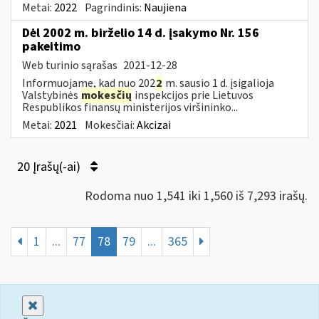
Metai:
2022
Pagrindinis:
Naujiena
Dėl 2002 m. birželio 14 d. įsakymo Nr. 156
pakeitimo
Web turinio sąrašas
2021-12-28
Informuojame, kad nuo 202
2
m. sausio 1 d. įsigalioja
Valstybinės
mokesčių
inspekcijos prie Lietuvos
Respublikos finansų ministerijos viršininko...
Metai:
2021
Mokesčiai:
Akcizai
20 Įrašų(-ai)
Rodoma nuo 1,541 iki 1,560 iš 7,293 irašų.
1
...
77
78
79
...
365
Uždaryti