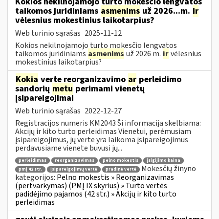
Kokios nekilnojamojo turto mokesčio lengvatos
taikomos juridiniams
asmenims
už 2026...m.
ir
vėlesnius mokestinius laikotarpius?
Web turinio sąrašas
2025-11-12
Kokios nekilnojamojo turto mokesčio lengvatos
taikomos juridiniams
asmenims
už 2026 m.
ir
vėlesnius
mokestinius laikotarpius?
Kokia
verte reorganizavimo
ar
perleidimo
sandorių
metu
perimami vienetų
įsipareigojimai
Web turinio sąrašas
2022-12-27
Registracijos numeris KM2043 Ši informacija skelbiama:
Akcijų ir kito turto perleidimas Vienetui, perėmusiam
įsipareigojimus, jų verte yra laikoma įsipareigojimus
perdavusiame vienete buvusi jų...
perleidimas
reorganizavimas
pelno mokestis
įsigijimo kaina
Mokesčių žinyno
pmį 42 str.
įsipareigojimų vertė
pradinė vertė
kategorijos:
Pelno mokestis » Reorganizavimas
(pertvarkymas) (PMĮ IX skyrius) » Turto vertės
padidėjimo pajamos (42 str.) » Akcijų ir kito turto
perleidimas