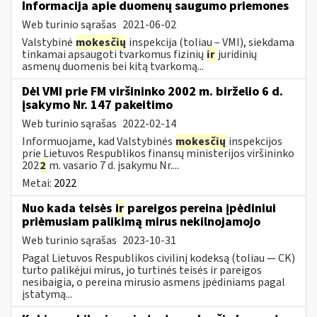
Informacija apie duomenų saugumo priemones
Web turinio sąrašas
2021-06-02
Valstybinė
mokesčių
inspekcija (toliau – VMI), siekdama
tinkamai apsaugoti tvarkomus fizinių
ir
juridinių
asmenų duomenis bei kitą tvarkomą...
Dėl VMI prie FM viršininko 2002 m. birželio 6 d.
įsakymo Nr. 147 pakeitimo
Web turinio sąrašas
2022-02-14
Informuojame, kad Valstybinės
mokesčių
inspekcijos
prie Lietuvos Respublikos finansų ministerijos viršininko
202
2
m. vasario 7 d. įsakymu Nr....
Metai:
2022
Nuo kada teisės
ir
pareigos pereina įpėdiniui
priėmusiam palikimą mirus nekilnojamojo
Web turinio sąrašas
2023-10-31
Pagal Lietuvos Respublikos civilinį kodeksą (toliau ― CK)
turto palikėjui mirus, jo turtinės teisės ir pareigos
nesibaigia, o pereina mirusio asmens įpėdiniams pagal
įstatymą...