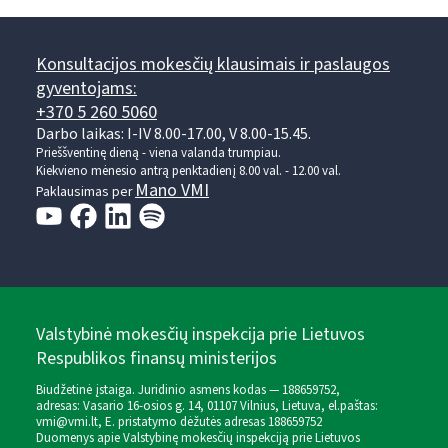
Konsultacijos mokesčių klausimais ir paslaugos
gyventojams:
+370 5 260 5060
Darbo laikas: I-IV 8.00-17.00, V 8.00-15.45.
Prieššventinę dieną - viena valanda trumpiau.
Kiekvieno mėnesio antrą penktadienį 8.00 val. - 12.00 val.
Mano VMI
Paklausimas per
Valstybinė mokesčių inspekcija prie Lietuvos
Respublikos finansų ministerijos
Biudžetinė įstaiga. Juridinio asmens kodas — 188659752,
adresas: Vasario 16-osios g. 14, 01107 Vilnius, Lietuva, el.paštas:
vmi@vmi.lt
, E. pristatymo dėžutės adresas 188659752
Duomenys apie Valstybinę mokesčių inspekciją prie Lietuvos