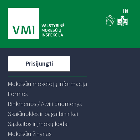
Prisijungti
Mokesčių mokėtojų informacija
Formos
Rinkmenos / Atviri duomenys
Skaičiuoklės ir pagalbininkai
Sąskaitos ir įmokų kodai
Mokesčių žinynas