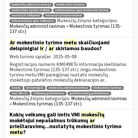
mokesčių administravimas
mokestinis tyrimas
mokestinio tyrimo trukmė
informavimas apie mokestinį tyrimą
nustatyti trūkumai
nustatyti prieštaravimai
Mokesčių žinyno kategorijos:
informavimas apie trūkumus
Mokesčių administravimas » Mokestinis tyrimas (135-
137 str.)
Ar
mokestinio tyrimo
metu
skaičiuojami
delspinigiai
ir
/
ar
skiriamos baudos?
Web turinio sąrašas
2025-05-08
Registracijos numeris KM0498 Ši informacija skelbiama:
Mokestinis tyrimas (135-137 str.) Jeigu mokestinio
tyrimo metu VMI pareigūnas nustato mokesčių
mokėtojo pateiktos mokesčių deklaracijos ar...
bauda
delspinigiai
mokesčių administravimas
mokestinis tyrimas
maį 136 str.
trūkumų pašalinimas
prieštaravimų pašalinimas
Mokesčių žinyno kategorijos:
Mokesčių administravimas
» Mokestinis tyrimas (135-137 str.)
Kokių veiksmų gali imtis VMI
mokesčių
mokėtojui nepašalinus trūkumų
ar
prieštaravimų...nustatytų mokestinio tyrimo
metu
?