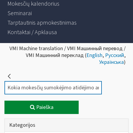
Mokesčių kalendorius
Seminarai
Tarptautinis apmokestinimas
Kontaktai / Apklausa
VMI Machine translation / VMI Машинный перевод /
VMI Машинний переклад (
English
,
Русский
,
Українська
)
Paieška
Kategorijos