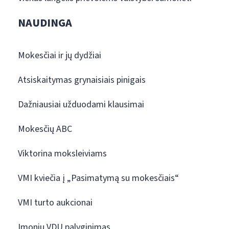
NAUDINGA
Mokesčiai ir jų dydžiai
Atsiskaitymas grynaisiais pinigais
Dažniausiai užduodami klausimai
Mokesčių ABC
Viktorina moksleiviams
VMI kviečia į „Pasimatymą su mokesčiais“
VMI turto aukcionai
Įmonių VDU palyginimas