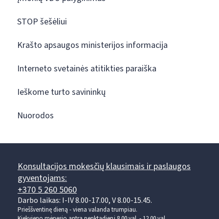
STOP šešėliui
Krašto apsaugos ministerijos informacija
Interneto svetainės atitikties paraiška
Ieškome turto savininkų
Nuorodos
Konsultacijos mokesčių klausimais ir paslaugos
gyventojams:
+370 5 260 5060
Darbo laikas: I-IV 8.00-17.00, V 8.00-15.45.
Prieššventinę dieną - viena valanda trumpiau.
Kiekvieno mėnesio antrą penktadienį 8.00 val. - 12.00 val.