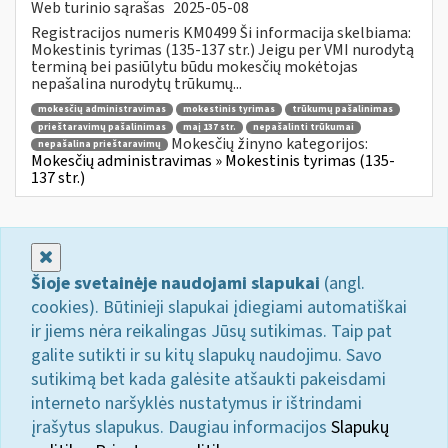
Web turinio sąrašas
2025-05-08
Registracijos numeris KM0499 Ši informacija skelbiama:
Mokestinis tyrimas (135-137 str.) Jeigu per VMI nurodytą
terminą bei pasiūlytu būdu mokesčių mokėtojas
nepašalina nurodytų trūkumų...
mokesčių administravimas
mokestinis tyrimas
trūkumų pašalinimas
prieštaravimų pašalinimas
maį 137 str.
nepašalinti trūkumai
Mokesčių žinyno kategorijos:
nepašalina prieštaravimų
Mokesčių administravimas » Mokestinis tyrimas (135-
137 str.)
Uždaryti
Šioje svetainėje naudojami slapukai
(angl.
cookies). Būtinieji slapukai įdiegiami automatiškai
ir jiems nėra reikalingas Jūsų sutikimas. Taip pat
galite sutikti ir su kitų slapukų naudojimu. Savo
sutikimą bet kada galėsite atšaukti pakeisdami
interneto naršyklės nustatymus ir ištrindami
įrašytus slapukus. Daugiau informacijos
Slapukų