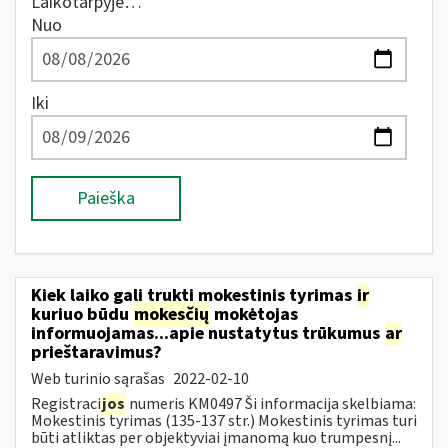
Laikotarpyje…
Nuo
Iki
Paieška
Kiek laiko gali trukti mokestinis tyrimas
ir
kuriuo būdu
mokesčių
mokėtojas
informuojamas...apie nustatytus trūkumus
ar
prieštaravimus?
Web turinio sąrašas
2022-02-10
Registraci
jos
numeris KM0497 Ši informacija skelbiama:
Mokestinis tyrimas (135-137 str.) Mokestinis tyrimas turi
būti atliktas per objektyviai įmanomą kuo trumpesnį...