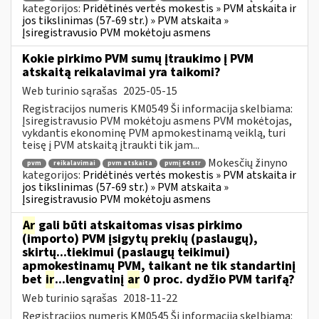
kategorijos:
Pridėtinės vertės mokestis » PVM atskaita ir
jos tikslinimas (57-69 str.) » PVM atskaita »
Įsiregistravusio PVM mokėtoju asmens
Kokie pirkimo PVM sumų įtraukimo į PVM
atskaitą reikalavimai yra taikomi?
Web turinio sąrašas
2025-05-15
Registracijos numeris KM0549 Ši informacija skelbiama:
Įsiregistravusio PVM mokėtoju asmens PVM mokėtojas,
vykdantis ekonominę PVM apmokestinamą veiklą, turi
teisę į PVM atskaitą įtraukti tik jam...
Mokesčių žinyno
pvm
reikalavimai
pvm atskaita
pvmį 64 str
kategorijos:
Pridėtinės vertės mokestis » PVM atskaita ir
jos tikslinimas (57-69 str.) » PVM atskaita »
Įsiregistravusio PVM mokėtoju asmens
Ar
gali būti atskaitomas visas pirkimo
(importo) PVM įsigytų prekių (paslaugų),
skirtų...tiekimui (paslaugų teikimui)
apmokestinamų PVM, taikant ne tik standartinį
bet
ir
...lengvatinį
ar
0 proc. dydžio PVM tarifą?
Web turinio sąrašas
2018-11-22
Registracijos numeris KM0545 Ši informacija skelbiama: