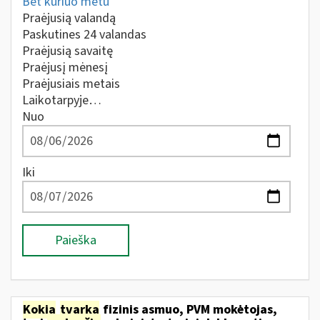
Bet kuriuo metu
Praėjusią valandą
Paskutines 24 valandas
Praėjusią savaitę
Praėjusį mėnesį
Praėjusiais metais
Laikotarpyje…
Nuo
Iki
Paieška
Kokia
tvarka
fizinis asmuo, PVM mokėtojas,