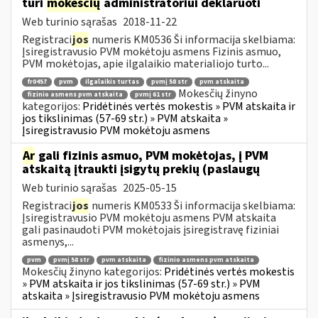
turi
mokesčių
administratoriui deklaruoti
Web turinio sąrašas
2018-11-22
Registraci
jos
numeris KM0536 Ši informacija skelbiama:
Įsiregistravusio PVM mokėtoju asmens Fizinis asmuo,
PVM mokėtojas, apie ilgalaikio materialiojo turto...
fr0457
pvm
ilgalaikis turtas
pvmį 58 str
pvm atskaita
Mokesčių žinyno
fizinio asmens pvm atskaita
pvmį 61 str
kategorijos:
Pridėtinės vertės mokestis » PVM atskaita ir
jos tikslinimas (57-69 str.) » PVM atskaita »
Įsiregistravusio PVM mokėtoju asmens
Ar
gali fizinis asmuo, PVM mokėtojas, į PVM
atskaitą įtraukti įsigytų prekių (paslaugų
Web turinio sąrašas
2025-05-15
Registraci
jos
numeris KM0533 Ši informacija skelbiama:
Įsiregistravusio PVM mokėtoju asmens PVM atskaita
gali pasinaudoti PVM mokėtojais įsiregistravę fiziniai
asmenys,...
pvm
pvmį 58 str
pvm atskaita
fizinio asmens pvm atskaita
Mokesčių žinyno kategorijos:
Pridėtinės vertės mokestis
» PVM atskaita ir jos tikslinimas (57-69 str.) » PVM
atskaita » Įsiregistravusio PVM mokėtoju asmens