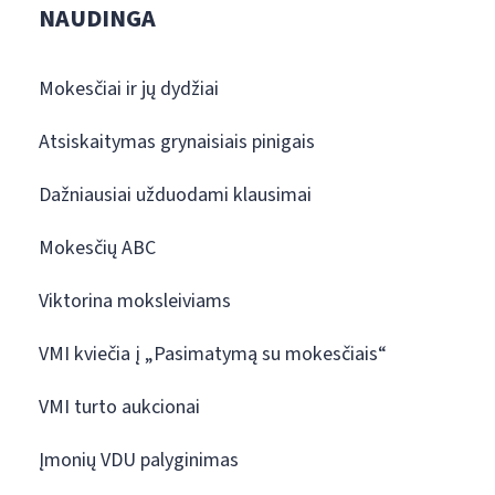
NAUDINGA
Mokesčiai ir jų dydžiai
Atsiskaitymas grynaisiais pinigais
Dažniausiai užduodami klausimai
Mokesčių ABC
Viktorina moksleiviams
VMI kviečia į „Pasimatymą su mokesčiais“
VMI turto aukcionai
Įmonių VDU palyginimas