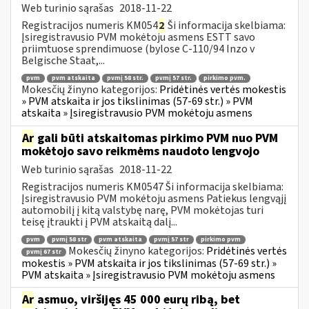
Web turinio sąrašas
2018-11-22
Registracijos numeris KM054
2
Ši informacija skelbiama:
Įsiregistravusio PVM mokėtoju asmens ESTT savo
priimtuose sprendimuose (bylose C-110/94 Inzo v
Belgische Staat,...
pvm
pvm atskaita
pvmį 58 str.
pvmį 57 str.
pirkimo pvm.
Mokesčių žinyno kategorijos:
Pridėtinės vertės mokestis
» PVM atskaita ir jos tikslinimas (57-69 str.) » PVM
atskaita » Įsiregistravusio PVM mokėtoju asmens
Ar
gali būti atskaitomas pirkimo PVM nuo PVM
mokėtojo savo reikmėms naudoto lengvojo
Web turinio sąrašas
2018-11-22
Registracijos numeris KM0547 Ši informacija skelbiama:
Įsiregistravusio PVM mokėtoju asmens Patiekus lengvąjį
automobilį į kitą valstybę narę, PVM mokėtojas turi
teisę įtraukti į PVM atskaitą dalį...
pvm
pvmį 58 str
pvm atskaita
pvmį 57 str
pirkimo pvm
Mokesčių žinyno kategorijos:
Pridėtinės vertės
pvmį 67 str
mokestis » PVM atskaita ir jos tikslinimas (57-69 str.) »
PVM atskaita » Įsiregistravusio PVM mokėtoju asmens
Ar
asmuo, viršijęs 45 000 eurų ribą, bet