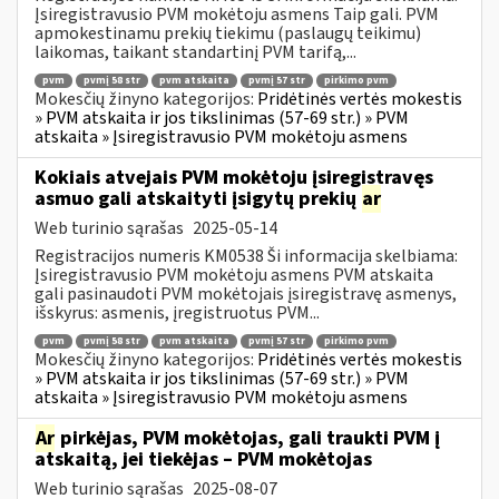
Įsiregistravusio PVM mokėtoju asmens Taip gali. PVM
apmokestinamu prekių tiekimu (paslaugų teikimu)
laikomas, taikant standartinį PVM tarifą,...
pvm
pvmį 58 str
pvm atskaita
pvmį 57 str
pirkimo pvm
Mokesčių žinyno kategorijos:
Pridėtinės vertės mokestis
» PVM atskaita ir jos tikslinimas (57-69 str.) » PVM
atskaita » Įsiregistravusio PVM mokėtoju asmens
Kokiais atvejais PVM mokėtoju įsiregistravęs
asmuo gali atskaityti įsigytų prekių
ar
Web turinio sąrašas
2025-05-14
Registracijos numeris KM0538 Ši informacija skelbiama:
Įsiregistravusio PVM mokėtoju asmens PVM atskaita
gali pasinaudoti PVM mokėtojais įsiregistravę asmenys,
išskyrus: asmenis, įregistruotus PVM...
pvm
pvmį 58 str
pvm atskaita
pvmį 57 str
pirkimo pvm
Mokesčių žinyno kategorijos:
Pridėtinės vertės mokestis
» PVM atskaita ir jos tikslinimas (57-69 str.) » PVM
atskaita » Įsiregistravusio PVM mokėtoju asmens
Ar
pirkėjas, PVM mokėtojas, gali traukti PVM į
atskaitą, jei tiekėjas – PVM mokėtojas
Web turinio sąrašas
2025-08-07