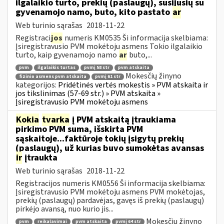
ilgalaikio turto, prekių (paslaugų), susijusių su
gyvenamojo namo, buto, kito pastato
ar
Web turinio sąrašas
2018-11-22
Registraci
jos
numeris KM0535 Ši informacija skelbiama:
Įsiregistravusio PVM mokėtoju asmens Tokio ilgalaikio
turto, kaip gyvenamojo namo
ar
buto,...
pvm
ilgalaikis turtas
pvmį 58 str
pvm atskaita
Mokesčių žinyno
fizinio asmens pvm atskaita
pvmį 61 str
kategorijos:
Pridėtinės vertės mokestis » PVM atskaita ir
jos tikslinimas (57-69 str.) » PVM atskaita »
Įsiregistravusio PVM mokėtoju asmens
Kokia
tvarka
į PVM atskaitą įtraukiama
pirkimo PVM suma, išskirta PVM
sąskaitoje...faktūroje tokių įsigytų prekių
(paslaugų), už kurias buvo sumokėtas avansas
ir
įtraukta
Web turinio sąrašas
2018-11-22
Registracijos numeris KM0556 Ši informacija skelbiama:
Įsiregistravusio PVM mokėtoju asmens PVM mokėtojas,
prekių (paslaugų) pardavėjas, gavęs iš prekių (paslaugų)
pirkėjo avansą, nuo kurio jis...
Mokesčių žinyno
pvm
reikalavimai
pvm atskaita
pvmį 64 str