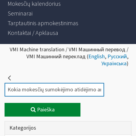
Mokesčių kalendorius
Seminarai
Tarptautinis apmokestinimas
Kontaktai / Apklausa
VMI Machine translation / VMI Машинный перевод /
VMI Машинний переклад (
English
,
Русский
,
Українська
)
Paieška
Kategorijos