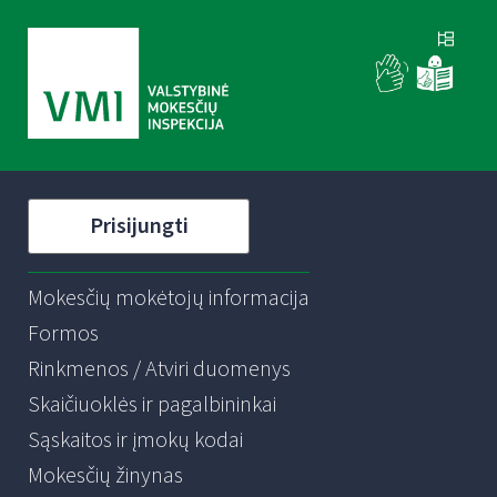
Prisijungti
Mokesčių mokėtojų informacija
Formos
Rinkmenos / Atviri duomenys
Skaičiuoklės ir pagalbininkai
Sąskaitos ir įmokų kodai
Mokesčių žinynas