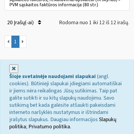
PVM sąskaitos faktūros informacija (80 str.)
20 Įrašų(-ai)
Rodoma nuo 1 iki 12 iš 12 irašų.
1
Uždaryti
Šioje svetainėje naudojami slapukai
(angl.
cookies). Būtinieji slapukai įdiegiami automatiškai
ir jiems nėra reikalingas Jūsų sutikimas. Taip pat
galite sutikti ir su kitų slapukų naudojimu. Savo
sutikimą bet kada galėsite atšaukti pakeisdami
interneto naršyklės nustatymus ir ištrindami
įrašytus slapukus. Daugiau informacijos
Slapukų
politika
;
Privatumo politika.