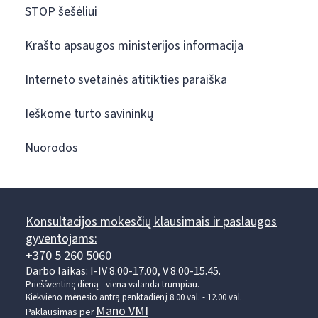
STOP šešėliui
Krašto apsaugos ministerijos informacija
Interneto svetainės atitikties paraiška
Ieškome turto savininkų
Nuorodos
Konsultacijos mokesčių klausimais ir paslaugos
gyventojams:
+370 5 260 5060
Darbo laikas: I-IV 8.00-17.00, V 8.00-15.45.
Prieššventinę dieną - viena valanda trumpiau.
Kiekvieno mėnesio antrą penktadienį 8.00 val. - 12.00 val.
Mano VMI
Paklausimas per