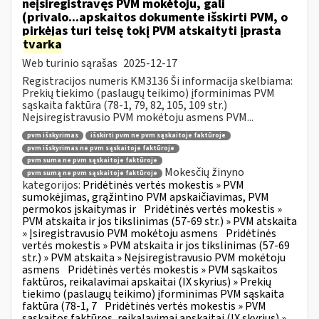
neįsiregistravęs PVM mokėtoju, gali
(privalo...apskaitos dokumente išskirti PVM, o
pirkėjas turi teisę tokį PVM atskaityti įprasta
tvarka
Web turinio sąrašas
2025-12-17
Registracijos numeris KM3136 Ši informacija skelbiama:
Prekių tiekimo (paslaugų teikimo) įforminimas PVM
sąskaita faktūra (78-1, 79, 82, 105, 109 str.)
Neįsiregistravusio PVM mokėtoju asmens PVM...
pvm išskyrimas
išskirti pvm ne pvm sąskaitoje faktūroje
pvm išskyrimas ne pvm sąskaitoje faktūroje
pvm suma ne pvm sąskaitoje faktūroje
Mokesčių žinyno
pvm sumą ne pvm sąskaitoje faktūroje
kategorijos:
Pridėtinės vertės mokestis » PVM
sumokėjimas, grąžintino PVM apskaičiavimas, PVM
permokos įskaitymas ir
Pridėtinės vertės mokestis »
PVM atskaita ir jos tikslinimas (57-69 str.) » PVM atskaita
» Įsiregistravusio PVM mokėtoju asmens
Pridėtinės
vertės mokestis » PVM atskaita ir jos tikslinimas (57-69
str.) » PVM atskaita » Neįsiregistravusio PVM mokėtoju
asmens
Pridėtinės vertės mokestis » PVM sąskaitos
faktūros, reikalavimai apskaitai (IX skyrius) » Prekių
tiekimo (paslaugų teikimo) įforminimas PVM sąskaita
faktūra (78-1, 7
Pridėtinės vertės mokestis » PVM
sąskaitos faktūros, reikalavimai apskaitai (IX skyrius) »