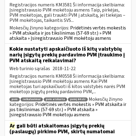
Registracijos numeris KM3581 Ši informacija skelbiama:
Įsiregistravusio PVM mokėtoju asmens Taip, pirkėjas,
PVM mokėtojas, gali traukti PVM į atskaitą, jei tiekėjas –
PVM mokėtojas, taikantis SVS...
Mokesčių žinyno kategorijos:
Pridėtinės vertės mokestis
» PVM atskaita ir jos tikslinimas (57-69 str.) » PVM
atskaita » Įsiregistravusio PVM mokėtoju asmens
Kokie nustatyti apskaičiuoto iš kitų valstybių
narių įsigytų prekių pardavimo PVM įtraukimo į
PVM atskaitą reikalavimai?
Web turinio sąrašas
2018-11-22
Registracijos numeris KM0558 Ši informacija skelbiama:
Įsiregistravusio PVM mokėtoju asmens Kai PVM
mokėtojas turi apskaičiuoti iš kitos valstybės narės PVM
mokėtojo įsigytų prekių pardavimo PVM,...
Mokesčių žinyno
pvm
reikalavimai
pvm atskaita
pvmį 64 str
kategorijos:
Pridėtinės vertės mokestis » PVM atskaita ir
jos tikslinimas (57-69 str.) » PVM atskaita »
Įsiregistravusio PVM mokėtoju asmens
Ar
gali būti atskaitomas įsigytų prekių
(paslaugų) pirkimo PVM, skirtų numatomai