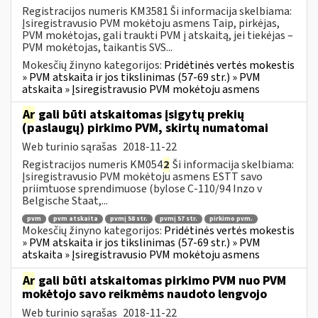
Registracijos numeris KM3581 Ši informacija skelbiama:
Įsiregistravusio PVM mokėtoju asmens Taip, pirkėjas,
PVM mokėtojas, gali traukti PVM į atskaitą, jei tiekėjas –
PVM mokėtojas, taikantis SVS...
Mokesčių žinyno kategorijos:
Pridėtinės vertės mokestis
» PVM atskaita ir jos tikslinimas (57-69 str.) » PVM
atskaita » Įsiregistravusio PVM mokėtoju asmens
Ar
gali būti atskaitomas įsigytų prekių
(paslaugų) pirkimo PVM, skirtų numatomai
Web turinio sąrašas
2018-11-22
Registracijos numeris KM054
2
Ši informacija skelbiama:
Įsiregistravusio PVM mokėtoju asmens ESTT savo
priimtuose sprendimuose (bylose C-110/94 Inzo v
Belgische Staat,...
pvm
pvm atskaita
pvmį 58 str.
pvmį 57 str.
pirkimo pvm.
Mokesčių žinyno kategorijos:
Pridėtinės vertės mokestis
» PVM atskaita ir jos tikslinimas (57-69 str.) » PVM
atskaita » Įsiregistravusio PVM mokėtoju asmens
Ar
gali būti atskaitomas pirkimo PVM nuo PVM
mokėtojo savo reikmėms naudoto lengvojo
Web turinio sąrašas
2018-11-22