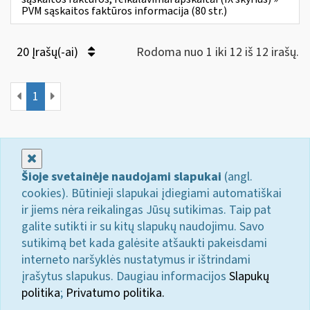
PVM sąskaitos faktūros informacija (80 str.)
20 Įrašų(-ai)
Rodoma nuo 1 iki 12 iš 12 irašų.
1
Uždaryti
Šioje svetainėje naudojami slapukai
(angl.
cookies). Būtinieji slapukai įdiegiami automatiškai
ir jiems nėra reikalingas Jūsų sutikimas. Taip pat
galite sutikti ir su kitų slapukų naudojimu. Savo
sutikimą bet kada galėsite atšaukti pakeisdami
interneto naršyklės nustatymus ir ištrindami
įrašytus slapukus. Daugiau informacijos
Slapukų
politika
;
Privatumo politika.