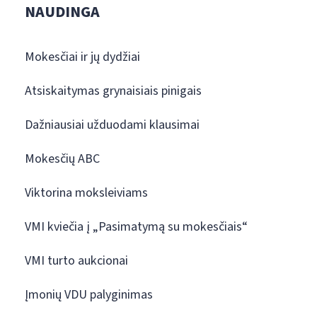
NAUDINGA
Mokesčiai ir jų dydžiai
Atsiskaitymas grynaisiais pinigais
Dažniausiai užduodami klausimai
Mokesčių ABC
Viktorina moksleiviams
VMI kviečia į „Pasimatymą su mokesčiais“
VMI turto aukcionai
Įmonių VDU palyginimas