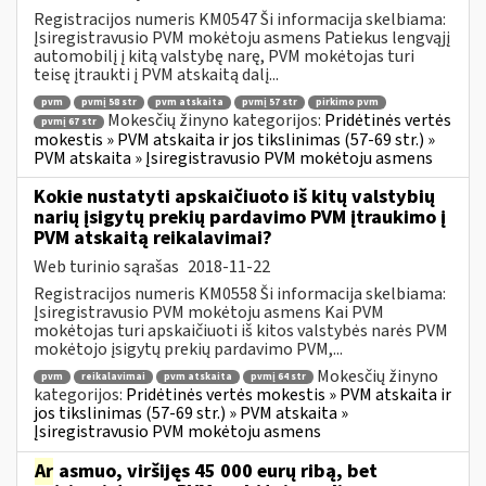
Registracijos numeris KM0547 Ši informacija skelbiama:
Įsiregistravusio PVM mokėtoju asmens Patiekus lengvąjį
automobilį į kitą valstybę narę, PVM mokėtojas turi
teisę įtraukti į PVM atskaitą dalį...
pvm
pvmį 58 str
pvm atskaita
pvmį 57 str
pirkimo pvm
Mokesčių žinyno kategorijos:
Pridėtinės vertės
pvmį 67 str
mokestis » PVM atskaita ir jos tikslinimas (57-69 str.) »
PVM atskaita » Įsiregistravusio PVM mokėtoju asmens
Kokie nustatyti apskaičiuoto iš kitų valstybių
narių įsigytų prekių pardavimo PVM įtraukimo į
PVM atskaitą reikalavimai?
Web turinio sąrašas
2018-11-22
Registracijos numeris KM0558 Ši informacija skelbiama:
Įsiregistravusio PVM mokėtoju asmens Kai PVM
mokėtojas turi apskaičiuoti iš kitos valstybės narės PVM
mokėtojo įsigytų prekių pardavimo PVM,...
Mokesčių žinyno
pvm
reikalavimai
pvm atskaita
pvmį 64 str
kategorijos:
Pridėtinės vertės mokestis » PVM atskaita ir
jos tikslinimas (57-69 str.) » PVM atskaita »
Įsiregistravusio PVM mokėtoju asmens
Ar
asmuo, viršijęs 45 000 eurų ribą, bet