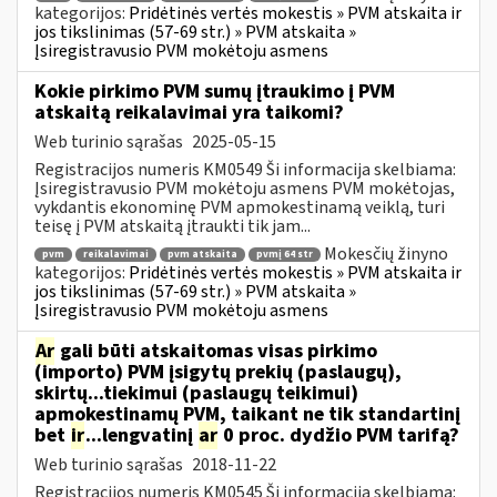
kategorijos:
Pridėtinės vertės mokestis » PVM atskaita ir
jos tikslinimas (57-69 str.) » PVM atskaita »
Įsiregistravusio PVM mokėtoju asmens
Kokie pirkimo PVM sumų įtraukimo į PVM
atskaitą reikalavimai yra taikomi?
Web turinio sąrašas
2025-05-15
Registracijos numeris KM0549 Ši informacija skelbiama:
Įsiregistravusio PVM mokėtoju asmens PVM mokėtojas,
vykdantis ekonominę PVM apmokestinamą veiklą, turi
teisę į PVM atskaitą įtraukti tik jam...
Mokesčių žinyno
pvm
reikalavimai
pvm atskaita
pvmį 64 str
kategorijos:
Pridėtinės vertės mokestis » PVM atskaita ir
jos tikslinimas (57-69 str.) » PVM atskaita »
Įsiregistravusio PVM mokėtoju asmens
Ar
gali būti atskaitomas visas pirkimo
(importo) PVM įsigytų prekių (paslaugų),
skirtų...tiekimui (paslaugų teikimui)
apmokestinamų PVM, taikant ne tik standartinį
bet
ir
...lengvatinį
ar
0 proc. dydžio PVM tarifą?
Web turinio sąrašas
2018-11-22
Registracijos numeris KM0545 Ši informacija skelbiama: