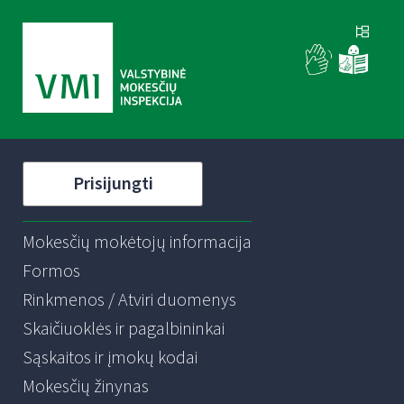
Prisijungti
Mokesčių mokėtojų informacija
Formos
Rinkmenos / Atviri duomenys
Skaičiuoklės ir pagalbininkai
Sąskaitos ir įmokų kodai
Mokesčių žinynas