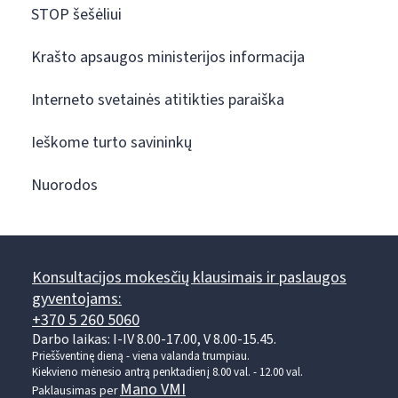
STOP šešėliui
Krašto apsaugos ministerijos informacija
Interneto svetainės atitikties paraiška
Ieškome turto savininkų
Nuorodos
Konsultacijos mokesčių klausimais ir paslaugos
gyventojams:
+370 5 260 5060
Darbo laikas: I-IV 8.00-17.00, V 8.00-15.45.
Prieššventinę dieną - viena valanda trumpiau.
Kiekvieno mėnesio antrą penktadienį 8.00 val. - 12.00 val.
Mano VMI
Paklausimas per