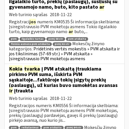
ilgalaikio turto, prekių (paslaugų), susijusių su
gyvenamojo namo, buto, kito pastato
ar
Web turinio sąrašas
2018-11-22
Registraci
jos
numeris KM0535 Ši informacija skelbiama:
Įsiregistravusio PVM mokėtoju asmens Tokio ilgalaikio
turto, kaip gyvenamojo namo
ar
buto,...
pvm
ilgalaikis turtas
pvmį 58 str
pvm atskaita
Mokesčių žinyno
fizinio asmens pvm atskaita
pvmį 61 str
kategorijos:
Pridėtinės vertės mokestis » PVM atskaita ir
jos tikslinimas (57-69 str.) » PVM atskaita »
Įsiregistravusio PVM mokėtoju asmens
Kokia
tvarka
į PVM atskaitą įtraukiama
pirkimo PVM suma, išskirta PVM
sąskaitoje...faktūroje tokių įsigytų prekių
(paslaugų), už kurias buvo sumokėtas avansas
ir
įtraukta
Web turinio sąrašas
2018-11-22
Registracijos numeris KM0556 Ši informacija skelbiama:
Įsiregistravusio PVM mokėtoju asmens PVM mokėtojas,
prekių (paslaugų) pardavėjas, gavęs iš prekių (paslaugų)
pirkėjo avansą, nuo kurio jis...
Mokesčių žinyno
pvm
reikalavimai
pvm atskaita
pvmį 64 str