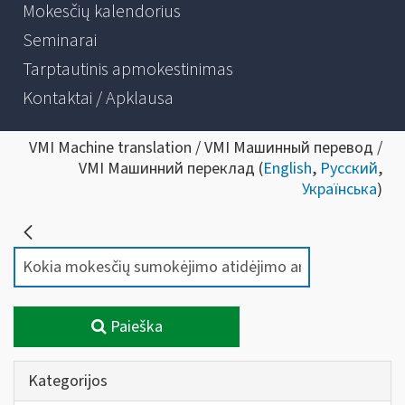
Mokesčių kalendorius
Seminarai
Tarptautinis apmokestinimas
Kontaktai / Apklausa
VMI Machine translation / VMI Машинный перевод /
VMI Машинний переклад (
English
,
Русский
,
Українська
)
Paieška
Kategorijos