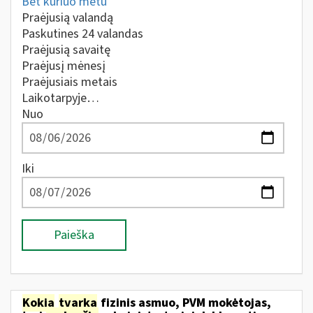
Bet kuriuo metu
Praėjusią valandą
Paskutines 24 valandas
Praėjusią savaitę
Praėjusį mėnesį
Praėjusiais metais
Laikotarpyje…
Nuo
Iki
Paieška
Kokia
tvarka
fizinis asmuo, PVM mokėtojas,