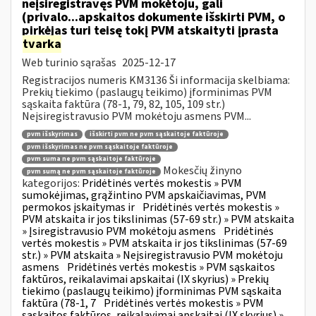
neįsiregistravęs PVM mokėtoju, gali
(privalo...apskaitos dokumente išskirti PVM, o
pirkėjas turi teisę tokį PVM atskaityti įprasta
tvarka
Web turinio sąrašas
2025-12-17
Registracijos numeris KM3136 Ši informacija skelbiama:
Prekių tiekimo (paslaugų teikimo) įforminimas PVM
sąskaita faktūra (78-1, 79, 82, 105, 109 str.)
Neįsiregistravusio PVM mokėtoju asmens PVM...
pvm išskyrimas
išskirti pvm ne pvm sąskaitoje faktūroje
pvm išskyrimas ne pvm sąskaitoje faktūroje
pvm suma ne pvm sąskaitoje faktūroje
Mokesčių žinyno
pvm sumą ne pvm sąskaitoje faktūroje
kategorijos:
Pridėtinės vertės mokestis » PVM
sumokėjimas, grąžintino PVM apskaičiavimas, PVM
permokos įskaitymas ir
Pridėtinės vertės mokestis »
PVM atskaita ir jos tikslinimas (57-69 str.) » PVM atskaita
» Įsiregistravusio PVM mokėtoju asmens
Pridėtinės
vertės mokestis » PVM atskaita ir jos tikslinimas (57-69
str.) » PVM atskaita » Neįsiregistravusio PVM mokėtoju
asmens
Pridėtinės vertės mokestis » PVM sąskaitos
faktūros, reikalavimai apskaitai (IX skyrius) » Prekių
tiekimo (paslaugų teikimo) įforminimas PVM sąskaita
faktūra (78-1, 7
Pridėtinės vertės mokestis » PVM
sąskaitos faktūros, reikalavimai apskaitai (IX skyrius) »