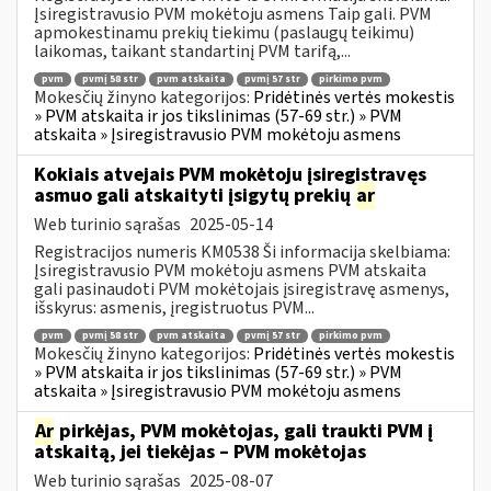
Įsiregistravusio PVM mokėtoju asmens Taip gali. PVM
apmokestinamu prekių tiekimu (paslaugų teikimu)
laikomas, taikant standartinį PVM tarifą,...
pvm
pvmį 58 str
pvm atskaita
pvmį 57 str
pirkimo pvm
Mokesčių žinyno kategorijos:
Pridėtinės vertės mokestis
» PVM atskaita ir jos tikslinimas (57-69 str.) » PVM
atskaita » Įsiregistravusio PVM mokėtoju asmens
Kokiais atvejais PVM mokėtoju įsiregistravęs
asmuo gali atskaityti įsigytų prekių
ar
Web turinio sąrašas
2025-05-14
Registracijos numeris KM0538 Ši informacija skelbiama:
Įsiregistravusio PVM mokėtoju asmens PVM atskaita
gali pasinaudoti PVM mokėtojais įsiregistravę asmenys,
išskyrus: asmenis, įregistruotus PVM...
pvm
pvmį 58 str
pvm atskaita
pvmį 57 str
pirkimo pvm
Mokesčių žinyno kategorijos:
Pridėtinės vertės mokestis
» PVM atskaita ir jos tikslinimas (57-69 str.) » PVM
atskaita » Įsiregistravusio PVM mokėtoju asmens
Ar
pirkėjas, PVM mokėtojas, gali traukti PVM į
atskaitą, jei tiekėjas – PVM mokėtojas
Web turinio sąrašas
2025-08-07