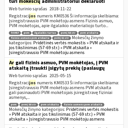
turi
mokesčių
administratoriui deklaruoti
Web turinio sąrašas
2018-11-22
Registraci
jos
numeris KM0536 Ši informacija skelbiama:
Įsiregistravusio PVM mokėtoju asmens Fizinis asmuo,
PVM mokėtojas, apie ilgalaikio materialiojo turto...
fr0457
pvm
ilgalaikis turtas
pvmį 58 str
pvm atskaita
Mokesčių žinyno
fizinio asmens pvm atskaita
pvmį 61 str
kategorijos:
Pridėtinės vertės mokestis » PVM atskaita ir
jos tikslinimas (57-69 str.) » PVM atskaita »
Įsiregistravusio PVM mokėtoju asmens
Ar
gali fizinis asmuo, PVM mokėtojas, į PVM
atskaitą įtraukti įsigytų prekių (paslaugų
Web turinio sąrašas
2025-05-15
Registraci
jos
numeris KM0533 Ši informacija skelbiama:
Įsiregistravusio PVM mokėtoju asmens PVM atskaita
gali pasinaudoti PVM mokėtojais įsiregistravę fiziniai
asmenys,...
pvm
pvmį 58 str
pvm atskaita
fizinio asmens pvm atskaita
Mokesčių žinyno kategorijos:
Pridėtinės vertės mokestis
» PVM atskaita ir jos tikslinimas (57-69 str.) » PVM
atskaita » Įsiregistravusio PVM mokėtoju asmens