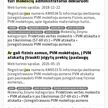
turi
mokesčių
administratoriui deklaruoti
Web turinio sąrašas
2018-11-22
Registraci
jos
numeris KM0536 Ši informacija skelbiama:
Įsiregistravusio PVM mokėtoju asmens Fizinis asmuo,
PVM mokėtojas, apie ilgalaikio materialiojo turto...
fr0457
pvm
ilgalaikis turtas
pvmį 58 str
pvm atskaita
Mokesčių žinyno
fizinio asmens pvm atskaita
pvmį 61 str
kategorijos:
Pridėtinės vertės mokestis » PVM atskaita ir
jos tikslinimas (57-69 str.) » PVM atskaita »
Įsiregistravusio PVM mokėtoju asmens
Ar
gali fizinis asmuo, PVM mokėtojas, į PVM
atskaitą įtraukti įsigytų prekių (paslaugų
Web turinio sąrašas
2025-05-15
Registraci
jos
numeris KM0533 Ši informacija skelbiama:
Įsiregistravusio PVM mokėtoju asmens PVM atskaita
gali pasinaudoti PVM mokėtojais įsiregistravę fiziniai
asmenys,...
pvm
pvmį 58 str
pvm atskaita
fizinio asmens pvm atskaita
Mokesčių žinyno kategorijos:
Pridėtinės vertės mokestis
» PVM atskaita ir jos tikslinimas (57-69 str.) » PVM
atskaita » Įsiregistravusio PVM mokėtoju asmens