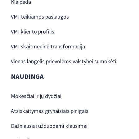
Klaipėda
VMI teikiamos paslaugos
VMI kliento profilis
VMI skaitmeninė transformacija
Vienas langelis prievolėms valstybei sumokėti
NAUDINGA
Mokesčiai ir jų dydžiai
Atsiskaitymas grynaisiais pinigais
Dažniausiai užduodami klausimai