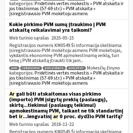
kategorijos:
Pridėtinės vertės mokestis » PVM atskaita ir
jos tikslinimas (57-69 str.) » PVM atskaita »
Įsiregistravusio PVM mokėtoju asmens
Kokie pirkimo PVM sumų įtraukimo į PVM
atskaitą reikalavimai yra taikomi?
Web turinio sąrašas
2025-05-15
Registracijos numeris KM0549 Ši informacija skelbiama:
Įsiregistravusio PVM mokėtoju asmens PVM mokėtojas,
vykdantis ekonominę PVM apmokestinamą veiklą, turi
teisę į PVM atskaitą įtraukti tik jam...
Mokesčių žinyno
pvm
reikalavimai
pvm atskaita
pvmį 64 str
kategorijos:
Pridėtinės vertės mokestis » PVM atskaita ir
jos tikslinimas (57-69 str.) » PVM atskaita »
Įsiregistravusio PVM mokėtoju asmens
Ar
gali būti atskaitomas visas pirkimo
(importo) PVM įsigytų prekių (paslaugų),
skirtų...tiekimui (paslaugų teikimui)
apmokestinamų PVM, taikant ne tik standartinį
bet
ir
...lengvatinį
ar
0 proc. dydžio PVM tarifą?
Web turinio sąrašas
2018-11-22
Registracijos numeris KM0545 Ši informacija skelbiama: