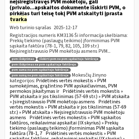
neįsiregistravęs PVM mokėtoju, gali
(privalo...apskaitos dokumente išskirti PVM, o
pirkėjas turi teisę tokį PVM atskaityti įprasta
tvarka
Web turinio sąrašas
2025-12-17
Registracijos numeris KM3136 Ši informacija skelbiama:
Prekių tiekimo (paslaugų teikimo) įforminimas PVM
sąskaita faktūra (78-1, 79, 82, 105, 109 str.)
Neįsiregistravusio PVM mokėtoju asmens PVM...
pvm išskyrimas
išskirti pvm ne pvm sąskaitoje faktūroje
pvm išskyrimas ne pvm sąskaitoje faktūroje
pvm suma ne pvm sąskaitoje faktūroje
Mokesčių žinyno
pvm sumą ne pvm sąskaitoje faktūroje
kategorijos:
Pridėtinės vertės mokestis » PVM
sumokėjimas, grąžintino PVM apskaičiavimas, PVM
permokos įskaitymas ir
Pridėtinės vertės mokestis »
PVM atskaita ir jos tikslinimas (57-69 str.) » PVM atskaita
» Įsiregistravusio PVM mokėtoju asmens
Pridėtinės
vertės mokestis » PVM atskaita ir jos tikslinimas (57-69
str.) » PVM atskaita » Neįsiregistravusio PVM mokėtoju
asmens
Pridėtinės vertės mokestis » PVM sąskaitos
faktūros, reikalavimai apskaitai (IX skyrius) » Prekių
tiekimo (paslaugų teikimo) įforminimas PVM sąskaita
faktūra (78-1, 7
Pridėtinės vertės mokestis » PVM
sąskaitos faktūros, reikalavimai apskaitai (IX skyrius) »