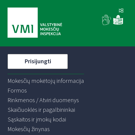
Prisijungti
Mokesčių mokėtojų informacija
Formos
Rinkmenos / Atviri duomenys
Skaičiuoklės ir pagalbininkai
Sąskaitos ir įmokų kodai
Mokesčių žinynas