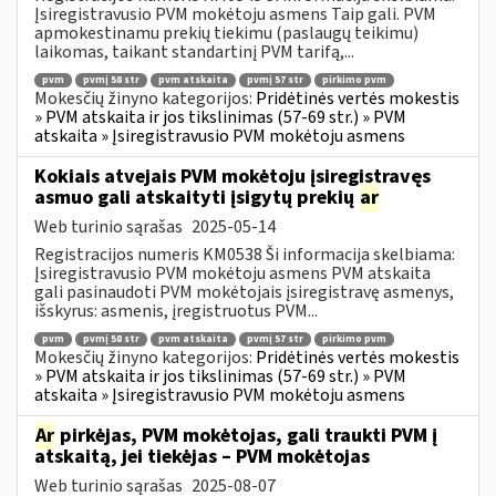
Įsiregistravusio PVM mokėtoju asmens Taip gali. PVM
apmokestinamu prekių tiekimu (paslaugų teikimu)
laikomas, taikant standartinį PVM tarifą,...
pvm
pvmį 58 str
pvm atskaita
pvmį 57 str
pirkimo pvm
Mokesčių žinyno kategorijos:
Pridėtinės vertės mokestis
» PVM atskaita ir jos tikslinimas (57-69 str.) » PVM
atskaita » Įsiregistravusio PVM mokėtoju asmens
Kokiais atvejais PVM mokėtoju įsiregistravęs
asmuo gali atskaityti įsigytų prekių
ar
Web turinio sąrašas
2025-05-14
Registracijos numeris KM0538 Ši informacija skelbiama:
Įsiregistravusio PVM mokėtoju asmens PVM atskaita
gali pasinaudoti PVM mokėtojais įsiregistravę asmenys,
išskyrus: asmenis, įregistruotus PVM...
pvm
pvmį 58 str
pvm atskaita
pvmį 57 str
pirkimo pvm
Mokesčių žinyno kategorijos:
Pridėtinės vertės mokestis
» PVM atskaita ir jos tikslinimas (57-69 str.) » PVM
atskaita » Įsiregistravusio PVM mokėtoju asmens
Ar
pirkėjas, PVM mokėtojas, gali traukti PVM į
atskaitą, jei tiekėjas – PVM mokėtojas
Web turinio sąrašas
2025-08-07