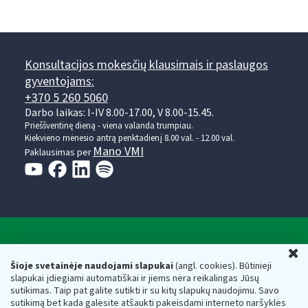
Konsultacijos mokesčių klausimais ir paslaugos
gyventojams:
+370 5 260 5060
Darbo laikas: I-IV 8.00-17.00, V 8.00-15.45.
Prieššventinę dieną - viena valanda trumpiau.
Kiekvieno mėnesio antrą penktadienį 8.00 val. - 12.00 val.
Mano VMI
Paklausimas per
Valstybinė mokesčių inspekcija prie Lietuvos
U
Respublikos finansų ministerijos
Šioje svetainėje naudojami slapukai
(angl. cookies). Būtinieji
slapukai įdiegiami automatiškai ir jiems nėra reikalingas Jūsų
Biudžetinė įstaiga. Juridinio asmens kodas — 188659752,
sutikimas. Taip pat galite sutikti ir su kitų slapukų naudojimu. Savo
adresas: Vasario 16-osios g. 14, 01107 Vilnius, Lietuva, el.paštas:
sutikimą bet kada galėsite atšaukti pakeisdami interneto naršyklės