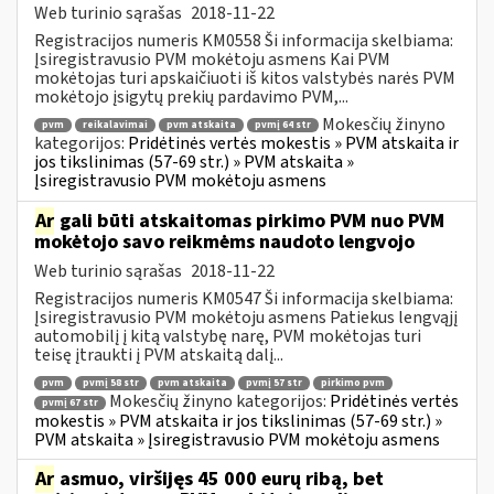
Web turinio sąrašas
2018-11-22
Registracijos numeris KM0558 Ši informacija skelbiama:
Įsiregistravusio PVM mokėtoju asmens Kai PVM
mokėtojas turi apskaičiuoti iš kitos valstybės narės PVM
mokėtojo įsigytų prekių pardavimo PVM,...
Mokesčių žinyno
pvm
reikalavimai
pvm atskaita
pvmį 64 str
kategorijos:
Pridėtinės vertės mokestis » PVM atskaita ir
jos tikslinimas (57-69 str.) » PVM atskaita »
Įsiregistravusio PVM mokėtoju asmens
Ar
gali būti atskaitomas pirkimo PVM nuo PVM
mokėtojo savo reikmėms naudoto lengvojo
Web turinio sąrašas
2018-11-22
Registracijos numeris KM0547 Ši informacija skelbiama:
Įsiregistravusio PVM mokėtoju asmens Patiekus lengvąjį
automobilį į kitą valstybę narę, PVM mokėtojas turi
teisę įtraukti į PVM atskaitą dalį...
pvm
pvmį 58 str
pvm atskaita
pvmį 57 str
pirkimo pvm
Mokesčių žinyno kategorijos:
Pridėtinės vertės
pvmį 67 str
mokestis » PVM atskaita ir jos tikslinimas (57-69 str.) »
PVM atskaita » Įsiregistravusio PVM mokėtoju asmens
Ar
asmuo, viršijęs 45 000 eurų ribą, bet