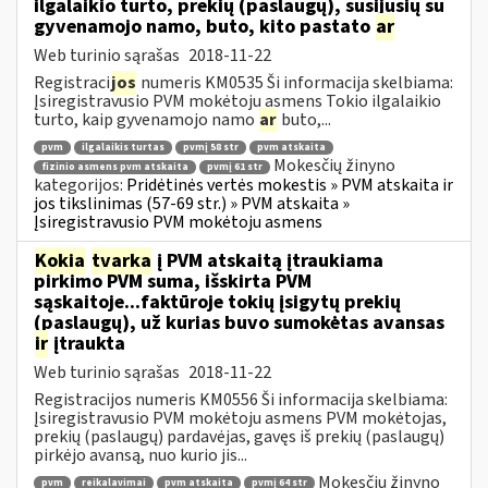
ilgalaikio turto, prekių (paslaugų), susijusių su
gyvenamojo namo, buto, kito pastato
ar
Web turinio sąrašas
2018-11-22
Registraci
jos
numeris KM0535 Ši informacija skelbiama:
Įsiregistravusio PVM mokėtoju asmens Tokio ilgalaikio
turto, kaip gyvenamojo namo
ar
buto,...
pvm
ilgalaikis turtas
pvmį 58 str
pvm atskaita
Mokesčių žinyno
fizinio asmens pvm atskaita
pvmį 61 str
kategorijos:
Pridėtinės vertės mokestis » PVM atskaita ir
jos tikslinimas (57-69 str.) » PVM atskaita »
Įsiregistravusio PVM mokėtoju asmens
Kokia
tvarka
į PVM atskaitą įtraukiama
pirkimo PVM suma, išskirta PVM
sąskaitoje...faktūroje tokių įsigytų prekių
(paslaugų), už kurias buvo sumokėtas avansas
ir
įtraukta
Web turinio sąrašas
2018-11-22
Registracijos numeris KM0556 Ši informacija skelbiama:
Įsiregistravusio PVM mokėtoju asmens PVM mokėtojas,
prekių (paslaugų) pardavėjas, gavęs iš prekių (paslaugų)
pirkėjo avansą, nuo kurio jis...
Mokesčių žinyno
pvm
reikalavimai
pvm atskaita
pvmį 64 str