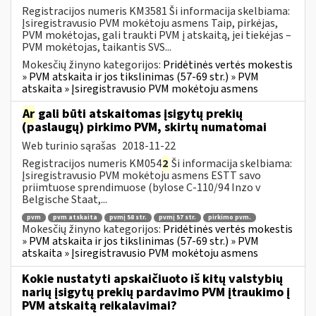
Registracijos numeris KM3581 Ši informacija skelbiama:
Įsiregistravusio PVM mokėtoju asmens Taip, pirkėjas,
PVM mokėtojas, gali traukti PVM į atskaitą, jei tiekėjas –
PVM mokėtojas, taikantis SVS...
Mokesčių žinyno kategorijos:
Pridėtinės vertės mokestis
» PVM atskaita ir jos tikslinimas (57-69 str.) » PVM
atskaita » Įsiregistravusio PVM mokėtoju asmens
Ar
gali būti atskaitomas įsigytų prekių
(paslaugų) pirkimo PVM, skirtų numatomai
Web turinio sąrašas
2018-11-22
Registracijos numeris KM054
2
Ši informacija skelbiama:
Įsiregistravusio PVM mokėtoju asmens ESTT savo
priimtuose sprendimuose (bylose C-110/94 Inzo v
Belgische Staat,...
pvm
pvm atskaita
pvmį 58 str.
pvmį 57 str.
pirkimo pvm.
Mokesčių žinyno kategorijos:
Pridėtinės vertės mokestis
» PVM atskaita ir jos tikslinimas (57-69 str.) » PVM
atskaita » Įsiregistravusio PVM mokėtoju asmens
Kokie nustatyti apskaičiuoto iš kitų valstybių
narių įsigytų prekių pardavimo PVM įtraukimo į
PVM atskaitą reikalavimai?