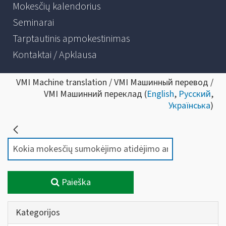
Mokesčių kalendorius
Seminarai
Tarptautinis apmokestinimas
Kontaktai / Apklausa
VMI Machine translation / VMI Машинный перевод /
VMI Машинний переклад (
English
,
Русский
,
Українська
)
Paieška
Kategorijos