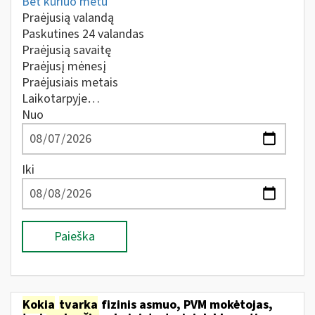
Bet kuriuo metu
Praėjusią valandą
Paskutines 24 valandas
Praėjusią savaitę
Praėjusį mėnesį
Praėjusiais metais
Laikotarpyje…
Nuo
Iki
Paieška
Kokia
tvarka
fizinis asmuo, PVM mokėtojas,