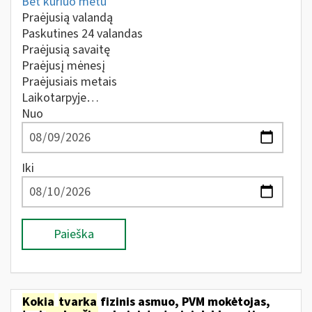
Bet kuriuo metu
Praėjusią valandą
Paskutines 24 valandas
Praėjusią savaitę
Praėjusį mėnesį
Praėjusiais metais
Laikotarpyje…
Nuo
Iki
Paieška
Kokia
tvarka
fizinis asmuo, PVM mokėtojas,