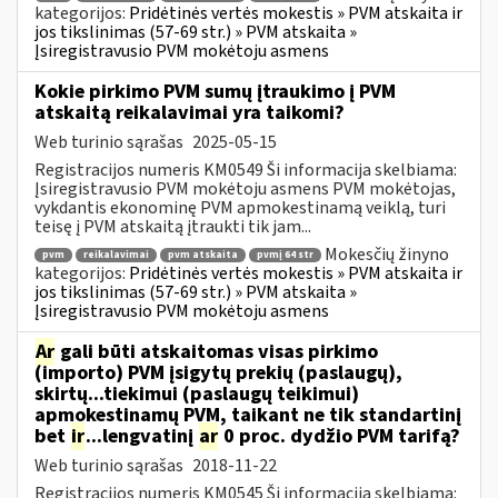
kategorijos:
Pridėtinės vertės mokestis » PVM atskaita ir
jos tikslinimas (57-69 str.) » PVM atskaita »
Įsiregistravusio PVM mokėtoju asmens
Kokie pirkimo PVM sumų įtraukimo į PVM
atskaitą reikalavimai yra taikomi?
Web turinio sąrašas
2025-05-15
Registracijos numeris KM0549 Ši informacija skelbiama:
Įsiregistravusio PVM mokėtoju asmens PVM mokėtojas,
vykdantis ekonominę PVM apmokestinamą veiklą, turi
teisę į PVM atskaitą įtraukti tik jam...
Mokesčių žinyno
pvm
reikalavimai
pvm atskaita
pvmį 64 str
kategorijos:
Pridėtinės vertės mokestis » PVM atskaita ir
jos tikslinimas (57-69 str.) » PVM atskaita »
Įsiregistravusio PVM mokėtoju asmens
Ar
gali būti atskaitomas visas pirkimo
(importo) PVM įsigytų prekių (paslaugų),
skirtų...tiekimui (paslaugų teikimui)
apmokestinamų PVM, taikant ne tik standartinį
bet
ir
...lengvatinį
ar
0 proc. dydžio PVM tarifą?
Web turinio sąrašas
2018-11-22
Registracijos numeris KM0545 Ši informacija skelbiama: