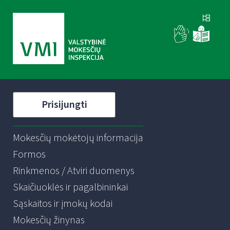
Prisijungti
Mokesčių mokėtojų informacija
Formos
Rinkmenos / Atviri duomenys
Skaičiuoklės ir pagalbininkai
Sąskaitos ir įmokų kodai
Mokesčių žinynas