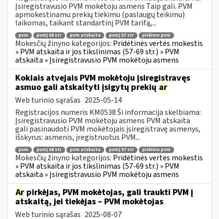
Įsiregistravusio PVM mokėtoju asmens Taip gali. PVM
apmokestinamu prekių tiekimu (paslaugų teikimu)
laikomas, taikant standartinį PVM tarifą,...
pvm
pvmį 58 str
pvm atskaita
pvmį 57 str
pirkimo pvm
Mokesčių žinyno kategorijos:
Pridėtinės vertės mokestis
» PVM atskaita ir jos tikslinimas (57-69 str.) » PVM
atskaita » Įsiregistravusio PVM mokėtoju asmens
Kokiais atvejais PVM mokėtoju įsiregistravęs
asmuo gali atskaityti įsigytų prekių
ar
Web turinio sąrašas
2025-05-14
Registracijos numeris KM0538 Ši informacija skelbiama:
Įsiregistravusio PVM mokėtoju asmens PVM atskaita
gali pasinaudoti PVM mokėtojais įsiregistravę asmenys,
išskyrus: asmenis, įregistruotus PVM...
pvm
pvmį 58 str
pvm atskaita
pvmį 57 str
pirkimo pvm
Mokesčių žinyno kategorijos:
Pridėtinės vertės mokestis
» PVM atskaita ir jos tikslinimas (57-69 str.) » PVM
atskaita » Įsiregistravusio PVM mokėtoju asmens
Ar
pirkėjas, PVM mokėtojas, gali traukti PVM į
atskaitą, jei tiekėjas – PVM mokėtojas
Web turinio sąrašas
2025-08-07