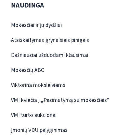
NAUDINGA
Mokesčiai ir jų dydžiai
Atsiskaitymas grynaisiais pinigais
Dažniausiai užduodami klausimai
Mokesčių ABC
Viktorina moksleiviams
VMI kviečia į „Pasimatymą su mokesčiais“
VMI turto aukcionai
Įmonių VDU palyginimas