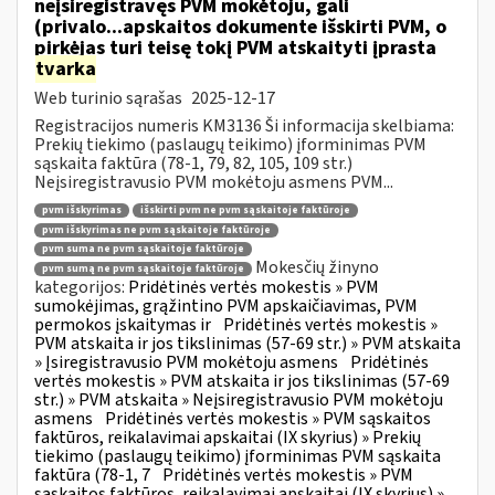
neįsiregistravęs PVM mokėtoju, gali
(privalo...apskaitos dokumente išskirti PVM, o
pirkėjas turi teisę tokį PVM atskaityti įprasta
tvarka
Web turinio sąrašas
2025-12-17
Registracijos numeris KM3136 Ši informacija skelbiama:
Prekių tiekimo (paslaugų teikimo) įforminimas PVM
sąskaita faktūra (78-1, 79, 82, 105, 109 str.)
Neįsiregistravusio PVM mokėtoju asmens PVM...
pvm išskyrimas
išskirti pvm ne pvm sąskaitoje faktūroje
pvm išskyrimas ne pvm sąskaitoje faktūroje
pvm suma ne pvm sąskaitoje faktūroje
Mokesčių žinyno
pvm sumą ne pvm sąskaitoje faktūroje
kategorijos:
Pridėtinės vertės mokestis » PVM
sumokėjimas, grąžintino PVM apskaičiavimas, PVM
permokos įskaitymas ir
Pridėtinės vertės mokestis »
PVM atskaita ir jos tikslinimas (57-69 str.) » PVM atskaita
» Įsiregistravusio PVM mokėtoju asmens
Pridėtinės
vertės mokestis » PVM atskaita ir jos tikslinimas (57-69
str.) » PVM atskaita » Neįsiregistravusio PVM mokėtoju
asmens
Pridėtinės vertės mokestis » PVM sąskaitos
faktūros, reikalavimai apskaitai (IX skyrius) » Prekių
tiekimo (paslaugų teikimo) įforminimas PVM sąskaita
faktūra (78-1, 7
Pridėtinės vertės mokestis » PVM
sąskaitos faktūros, reikalavimai apskaitai (IX skyrius) »