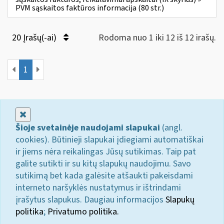
PVM sąskaitos faktūros informacija (80 str.)
20 Įrašų(-ai)
Rodoma nuo 1 iki 12 iš 12 irašų.
1
Uždaryti
Šioje svetainėje naudojami slapukai
(angl.
cookies). Būtinieji slapukai įdiegiami automatiškai
ir jiems nėra reikalingas Jūsų sutikimas. Taip pat
galite sutikti ir su kitų slapukų naudojimu. Savo
sutikimą bet kada galėsite atšaukti pakeisdami
interneto naršyklės nustatymus ir ištrindami
įrašytus slapukus. Daugiau informacijos
Slapukų
politika
;
Privatumo politika.