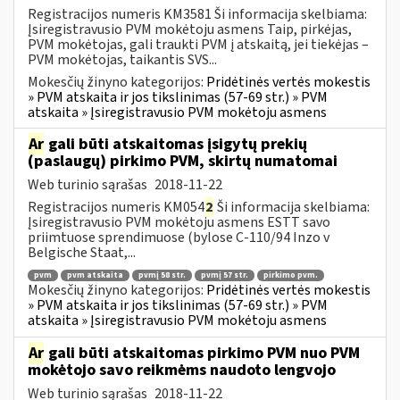
Registracijos numeris KM3581 Ši informacija skelbiama:
Įsiregistravusio PVM mokėtoju asmens Taip, pirkėjas,
PVM mokėtojas, gali traukti PVM į atskaitą, jei tiekėjas –
PVM mokėtojas, taikantis SVS...
Mokesčių žinyno kategorijos:
Pridėtinės vertės mokestis
» PVM atskaita ir jos tikslinimas (57-69 str.) » PVM
atskaita » Įsiregistravusio PVM mokėtoju asmens
Ar
gali būti atskaitomas įsigytų prekių
(paslaugų) pirkimo PVM, skirtų numatomai
Web turinio sąrašas
2018-11-22
Registracijos numeris KM054
2
Ši informacija skelbiama:
Įsiregistravusio PVM mokėtoju asmens ESTT savo
priimtuose sprendimuose (bylose C-110/94 Inzo v
Belgische Staat,...
pvm
pvm atskaita
pvmį 58 str.
pvmį 57 str.
pirkimo pvm.
Mokesčių žinyno kategorijos:
Pridėtinės vertės mokestis
» PVM atskaita ir jos tikslinimas (57-69 str.) » PVM
atskaita » Įsiregistravusio PVM mokėtoju asmens
Ar
gali būti atskaitomas pirkimo PVM nuo PVM
mokėtojo savo reikmėms naudoto lengvojo
Web turinio sąrašas
2018-11-22