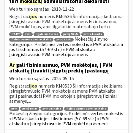
turi
mokesčių
administratoriui deklaruoti
Web turinio sąrašas
2018-11-22
Registraci
jos
numeris KM0536 Ši informacija skelbiama:
Įsiregistravusio PVM mokėtoju asmens Fizinis asmuo,
PVM mokėtojas, apie ilgalaikio materialiojo turto...
fr0457
pvm
ilgalaikis turtas
pvmį 58 str
pvm atskaita
Mokesčių žinyno
fizinio asmens pvm atskaita
pvmį 61 str
kategorijos:
Pridėtinės vertės mokestis » PVM atskaita ir
jos tikslinimas (57-69 str.) » PVM atskaita »
Įsiregistravusio PVM mokėtoju asmens
Ar
gali fizinis asmuo, PVM mokėtojas, į PVM
atskaitą įtraukti įsigytų prekių (paslaugų
Web turinio sąrašas
2025-05-15
Registraci
jos
numeris KM0533 Ši informacija skelbiama:
Įsiregistravusio PVM mokėtoju asmens PVM atskaita
gali pasinaudoti PVM mokėtojais įsiregistravę fiziniai
asmenys,...
pvm
pvmį 58 str
pvm atskaita
fizinio asmens pvm atskaita
Mokesčių žinyno kategorijos:
Pridėtinės vertės mokestis
» PVM atskaita ir jos tikslinimas (57-69 str.) » PVM
atskaita » Įsiregistravusio PVM mokėtoju asmens