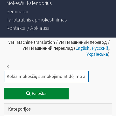
Mokesčių kalendorius
Seminarai
Tarptautinis apmokestinimas
Kontaktai / Apklausa
VMI Machine translation / VMI Машинный перевод /
VMI Машинний переклад (
English
,
Русский
,
Українська
)
Paieška
Kategorijos