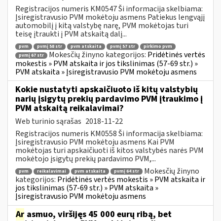
Registracijos numeris KM0547 Ši informacija skelbiama:
Įsiregistravusio PVM mokėtoju asmens Patiekus lengvąjį
automobilį į kitą valstybę narę, PVM mokėtojas turi
teisę įtraukti į PVM atskaitą dalį...
pvm
pvmį 58 str
pvm atskaita
pvmį 57 str
pirkimo pvm
Mokesčių žinyno kategorijos:
Pridėtinės vertės
pvmį 67 str
mokestis » PVM atskaita ir jos tikslinimas (57-69 str.) »
PVM atskaita » Įsiregistravusio PVM mokėtoju asmens
Kokie nustatyti apskaičiuoto iš kitų valstybių
narių įsigytų prekių pardavimo PVM įtraukimo į
PVM atskaitą reikalavimai?
Web turinio sąrašas
2018-11-22
Registracijos numeris KM0558 Ši informacija skelbiama:
Įsiregistravusio PVM mokėtoju asmens Kai PVM
mokėtojas turi apskaičiuoti iš kitos valstybės narės PVM
mokėtojo įsigytų prekių pardavimo PVM,...
Mokesčių žinyno
pvm
reikalavimai
pvm atskaita
pvmį 64 str
kategorijos:
Pridėtinės vertės mokestis » PVM atskaita ir
jos tikslinimas (57-69 str.) » PVM atskaita »
Įsiregistravusio PVM mokėtoju asmens
Ar
asmuo, viršijęs 45 000 eurų ribą, bet