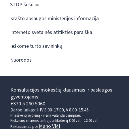
STOP šešėliui
Krašto apsaugos ministerijos informacija
Interneto svetainės atitikties paraiška
Ieškome turto savininkų
Nuorodos
Konsultacijos mokesčių klausimais ir paslaugos
gyventojams:
+370 5 260 5060
Darbo laikas: I-IV 8.00-17.00, V 8.00-15.45.
Prieššventinę dieną - viena valanda trumpiau.
Kiekvieno mėnesio antrą penktadienį 8.00 val. - 12.00 val.
Mano VMI
Paklausimas per