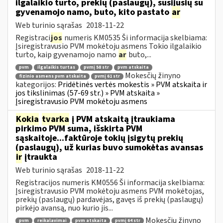
ilgalaikio turto, prekių (paslaugų), susijusių su
gyvenamojo namo, buto, kito pastato
ar
Web turinio sąrašas
2018-11-22
Registraci
jos
numeris KM0535 Ši informacija skelbiama:
Įsiregistravusio PVM mokėtoju asmens Tokio ilgalaikio
turto, kaip gyvenamojo namo
ar
buto,...
pvm
ilgalaikis turtas
pvmį 58 str
pvm atskaita
Mokesčių žinyno
fizinio asmens pvm atskaita
pvmį 61 str
kategorijos:
Pridėtinės vertės mokestis » PVM atskaita ir
jos tikslinimas (57-69 str.) » PVM atskaita »
Įsiregistravusio PVM mokėtoju asmens
Kokia
tvarka
į PVM atskaitą įtraukiama
pirkimo PVM suma, išskirta PVM
sąskaitoje...faktūroje tokių įsigytų prekių
(paslaugų), už kurias buvo sumokėtas avansas
ir
įtraukta
Web turinio sąrašas
2018-11-22
Registracijos numeris KM0556 Ši informacija skelbiama:
Įsiregistravusio PVM mokėtoju asmens PVM mokėtojas,
prekių (paslaugų) pardavėjas, gavęs iš prekių (paslaugų)
pirkėjo avansą, nuo kurio jis...
Mokesčių žinyno
pvm
reikalavimai
pvm atskaita
pvmį 64 str