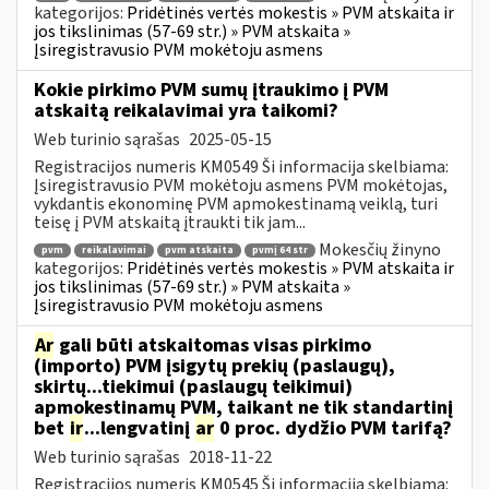
kategorijos:
Pridėtinės vertės mokestis » PVM atskaita ir
jos tikslinimas (57-69 str.) » PVM atskaita »
Įsiregistravusio PVM mokėtoju asmens
Kokie pirkimo PVM sumų įtraukimo į PVM
atskaitą reikalavimai yra taikomi?
Web turinio sąrašas
2025-05-15
Registracijos numeris KM0549 Ši informacija skelbiama:
Įsiregistravusio PVM mokėtoju asmens PVM mokėtojas,
vykdantis ekonominę PVM apmokestinamą veiklą, turi
teisę į PVM atskaitą įtraukti tik jam...
Mokesčių žinyno
pvm
reikalavimai
pvm atskaita
pvmį 64 str
kategorijos:
Pridėtinės vertės mokestis » PVM atskaita ir
jos tikslinimas (57-69 str.) » PVM atskaita »
Įsiregistravusio PVM mokėtoju asmens
Ar
gali būti atskaitomas visas pirkimo
(importo) PVM įsigytų prekių (paslaugų),
skirtų...tiekimui (paslaugų teikimui)
apmokestinamų PVM, taikant ne tik standartinį
bet
ir
...lengvatinį
ar
0 proc. dydžio PVM tarifą?
Web turinio sąrašas
2018-11-22
Registracijos numeris KM0545 Ši informacija skelbiama: