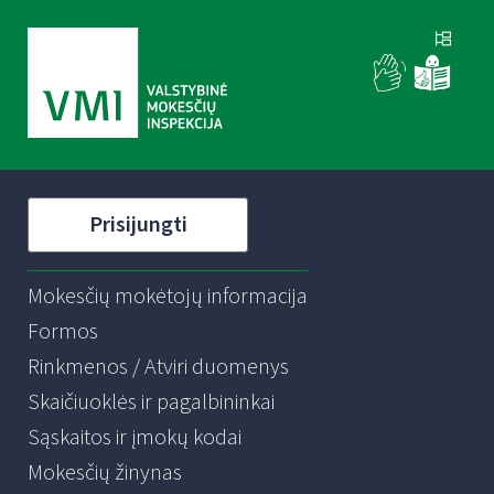
Prisijungti
Mokesčių mokėtojų informacija
Formos
Rinkmenos / Atviri duomenys
Skaičiuoklės ir pagalbininkai
Sąskaitos ir įmokų kodai
Mokesčių žinynas