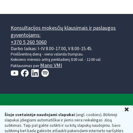
Konsultacijos mokesčių klausimais ir paslaugos
gyventojams:
+370 5 260 5060
Darbo laikas: I-IV 8.00-17.00, V 8.00-15.45.
Prieššventinę dieną - viena valanda trumpiau.
Kiekvieno mėnesio antrą penktadienį 8.00 val. - 12.00 val.
Mano VMI
Paklausimas per
Valstybinė mokesčių inspekcija prie Lietuvos
U
Respublikos finansų ministerijos
Šioje svetainėje naudojami slapukai
(angl. cookies). Būtinieji
slapukai įdiegiami automatiškai ir jiems nėra reikalingas Jūsų
Biudžetinė įstaiga. Juridinio asmens kodas — 188659752,
sutikimas. Taip pat galite sutikti ir su kitų slapukų naudojimu. Savo
adresas: Vasario 16-osios g. 14, 01107 Vilnius, Lietuva, el.paštas:
sutikimą bet kada galėsite atšaukti pakeisdami interneto naršyklės