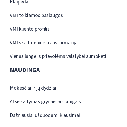
Klaipėda
VMI teikiamos paslaugos
VMI kliento profilis
VMI skaitmeninė transformacija
Vienas langelis prievolėms valstybei sumokėti
NAUDINGA
Mokesčiai ir jų dydžiai
Atsiskaitymas grynaisiais pinigais
Dažniausiai užduodami klausimai