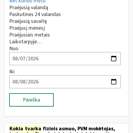
Bet kuriuo metu
Praėjusią valandą
Paskutines 24 valandas
Praėjusią savaitę
Praėjusį mėnesį
Praėjusiais metais
Laikotarpyje…
Nuo
Iki
Paieška
Kokia
tvarka
fizinis asmuo, PVM mokėtojas,