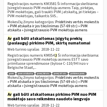
Registracijos numeris KM3581 Ši informacija skelbiama:
Įsiregistravusio PVM mokėtoju asmens Taip, pirkėjas,
PVM mokėtojas, gali traukti PVM į atskaitą, jei tiekėjas –
PVM mokėtojas, taikantis SVS...
Mokesčių žinyno kategorijos:
Pridėtinės vertės mokestis
» PVM atskaita ir jos tikslinimas (57-69 str.) » PVM
atskaita » Įsiregistravusio PVM mokėtoju asmens
Ar
gali būti atskaitomas įsigytų prekių
(paslaugų) pirkimo PVM, skirtų numatomai
Web turinio sąrašas
2018-11-22
Registracijos numeris KM054
2
Ši informacija skelbiama:
Įsiregistravusio PVM mokėtoju asmens ESTT savo
priimtuose sprendimuose (bylose C-110/94 Inzo v
Belgische Staat,...
pvm
pvm atskaita
pvmį 58 str.
pvmį 57 str.
pirkimo pvm.
Mokesčių žinyno kategorijos:
Pridėtinės vertės mokestis
» PVM atskaita ir jos tikslinimas (57-69 str.) » PVM
atskaita » Įsiregistravusio PVM mokėtoju asmens
Ar
gali būti atskaitomas pirkimo PVM nuo PVM
mokėtojo savo reikmėms naudoto lengvojo
Web turinio sąrašas
2018-11-22