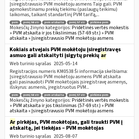
Įsiregistravusio PVM mokėtoju asmens Taip gali. PVM
apmokestinamu prekių tiekimu (paslaugų teikimu)
laikomas, taikant standartinį PVM tarifą,...
pvm
pvmį 58 str
pvm atskaita
pvmį 57 str
pirkimo pvm
Mokesčių žinyno kategorijos:
Pridėtinės vertės mokestis
» PVM atskaita ir jos tikslinimas (57-69 str.) » PVM
atskaita » Įsiregistravusio PVM mokėtoju asmens
Kokiais atvejais PVM mokėtoju įsiregistravęs
asmuo gali atskaityti įsigytų prekių
ar
Web turinio sąrašas
2025-05-14
Registracijos numeris KM0538 Ši informacija skelbiama:
Įsiregistravusio PVM mokėtoju asmens PVM atskaita
gali pasinaudoti PVM mokėtojais įsiregistravę asmenys,
išskyrus: asmenis, įregistruotus PVM...
pvm
pvmį 58 str
pvm atskaita
pvmį 57 str
pirkimo pvm
Mokesčių žinyno kategorijos:
Pridėtinės vertės mokestis
» PVM atskaita ir jos tikslinimas (57-69 str.) » PVM
atskaita » Įsiregistravusio PVM mokėtoju asmens
Ar
pirkėjas, PVM mokėtojas, gali traukti PVM į
atskaitą, jei tiekėjas – PVM mokėtojas
Web turinio sąrašas
2025-08-07