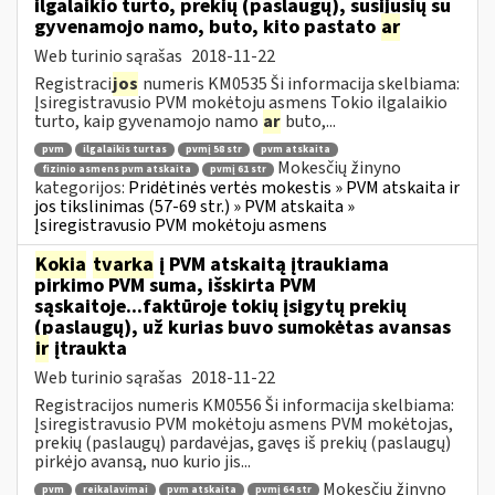
ilgalaikio turto, prekių (paslaugų), susijusių su
gyvenamojo namo, buto, kito pastato
ar
Web turinio sąrašas
2018-11-22
Registraci
jos
numeris KM0535 Ši informacija skelbiama:
Įsiregistravusio PVM mokėtoju asmens Tokio ilgalaikio
turto, kaip gyvenamojo namo
ar
buto,...
pvm
ilgalaikis turtas
pvmį 58 str
pvm atskaita
Mokesčių žinyno
fizinio asmens pvm atskaita
pvmį 61 str
kategorijos:
Pridėtinės vertės mokestis » PVM atskaita ir
jos tikslinimas (57-69 str.) » PVM atskaita »
Įsiregistravusio PVM mokėtoju asmens
Kokia
tvarka
į PVM atskaitą įtraukiama
pirkimo PVM suma, išskirta PVM
sąskaitoje...faktūroje tokių įsigytų prekių
(paslaugų), už kurias buvo sumokėtas avansas
ir
įtraukta
Web turinio sąrašas
2018-11-22
Registracijos numeris KM0556 Ši informacija skelbiama:
Įsiregistravusio PVM mokėtoju asmens PVM mokėtojas,
prekių (paslaugų) pardavėjas, gavęs iš prekių (paslaugų)
pirkėjo avansą, nuo kurio jis...
Mokesčių žinyno
pvm
reikalavimai
pvm atskaita
pvmį 64 str