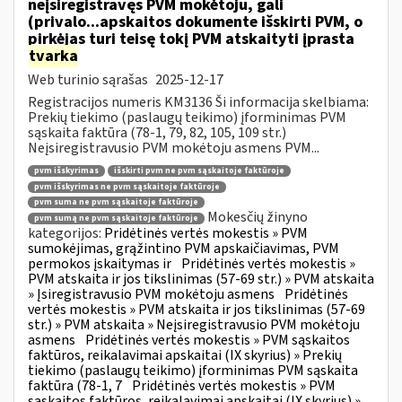
neįsiregistravęs PVM mokėtoju, gali
(privalo...apskaitos dokumente išskirti PVM, o
pirkėjas turi teisę tokį PVM atskaityti įprasta
tvarka
Web turinio sąrašas
2025-12-17
Registracijos numeris KM3136 Ši informacija skelbiama:
Prekių tiekimo (paslaugų teikimo) įforminimas PVM
sąskaita faktūra (78-1, 79, 82, 105, 109 str.)
Neįsiregistravusio PVM mokėtoju asmens PVM...
pvm išskyrimas
išskirti pvm ne pvm sąskaitoje faktūroje
pvm išskyrimas ne pvm sąskaitoje faktūroje
pvm suma ne pvm sąskaitoje faktūroje
Mokesčių žinyno
pvm sumą ne pvm sąskaitoje faktūroje
kategorijos:
Pridėtinės vertės mokestis » PVM
sumokėjimas, grąžintino PVM apskaičiavimas, PVM
permokos įskaitymas ir
Pridėtinės vertės mokestis »
PVM atskaita ir jos tikslinimas (57-69 str.) » PVM atskaita
» Įsiregistravusio PVM mokėtoju asmens
Pridėtinės
vertės mokestis » PVM atskaita ir jos tikslinimas (57-69
str.) » PVM atskaita » Neįsiregistravusio PVM mokėtoju
asmens
Pridėtinės vertės mokestis » PVM sąskaitos
faktūros, reikalavimai apskaitai (IX skyrius) » Prekių
tiekimo (paslaugų teikimo) įforminimas PVM sąskaita
faktūra (78-1, 7
Pridėtinės vertės mokestis » PVM
sąskaitos faktūros, reikalavimai apskaitai (IX skyrius) »