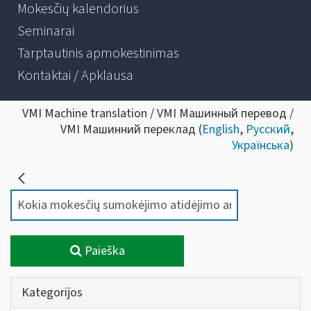
Mokesčių kalendorius
Seminarai
Tarptautinis apmokestinimas
Kontaktai / Apklausa
VMI Machine translation / VMI Машинный перевод /
VMI Машинний переклад (
English
,
Русский
,
Українська
)
Paieška
Kategorijos