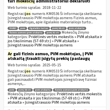
turi
mokesčių
administratoriui deklaruoti
Web turinio sąrašas
2018-11-22
Registraci
jos
numeris KM0536 Ši informacija skelbiama:
Įsiregistravusio PVM mokėtoju asmens Fizinis asmuo,
PVM mokėtojas, apie ilgalaikio materialiojo turto...
fr0457
pvm
ilgalaikis turtas
pvmį 58 str
pvm atskaita
Mokesčių žinyno
fizinio asmens pvm atskaita
pvmį 61 str
kategorijos:
Pridėtinės vertės mokestis » PVM atskaita ir
jos tikslinimas (57-69 str.) » PVM atskaita »
Įsiregistravusio PVM mokėtoju asmens
Ar
gali fizinis asmuo, PVM mokėtojas, į PVM
atskaitą įtraukti įsigytų prekių (paslaugų
Web turinio sąrašas
2025-05-15
Registraci
jos
numeris KM0533 Ši informacija skelbiama:
Įsiregistravusio PVM mokėtoju asmens PVM atskaita
gali pasinaudoti PVM mokėtojais įsiregistravę fiziniai
asmenys,...
pvm
pvmį 58 str
pvm atskaita
fizinio asmens pvm atskaita
Mokesčių žinyno kategorijos:
Pridėtinės vertės mokestis
» PVM atskaita ir jos tikslinimas (57-69 str.) » PVM
atskaita » Įsiregistravusio PVM mokėtoju asmens