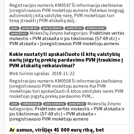
Registracijos numeris KM0547 Ši informacija skelbiama:
Įsiregistravusio PVM mokėtoju asmens Patiekus lengvąjį
automobilį į kitą valstybę narę, PVM mokėtojas turi
teisę įtraukti į PVM atskaitą dalį...
pvm
pvmį 58 str
pvm atskaita
pvmį 57 str
pirkimo pvm
Mokesčių žinyno kategorijos:
Pridėtinės vertės
pvmį 67 str
mokestis » PVM atskaita ir jos tikslinimas (57-69 str.) »
PVM atskaita » Įsiregistravusio PVM mokėtoju asmens
Kokie nustatyti apskaičiuoto iš kitų valstybių
narių įsigytų prekių pardavimo PVM įtraukimo į
PVM atskaitą reikalavimai?
Web turinio sąrašas
2018-11-22
Registracijos numeris KM0558 Ši informacija skelbiama:
Įsiregistravusio PVM mokėtoju asmens Kai PVM
mokėtojas turi apskaičiuoti iš kitos valstybės narės PVM
mokėtojo įsigytų prekių pardavimo PVM,...
Mokesčių žinyno
pvm
reikalavimai
pvm atskaita
pvmį 64 str
kategorijos:
Pridėtinės vertės mokestis » PVM atskaita ir
jos tikslinimas (57-69 str.) » PVM atskaita »
Įsiregistravusio PVM mokėtoju asmens
Ar
asmuo, viršijęs 45 000 eurų ribą, bet