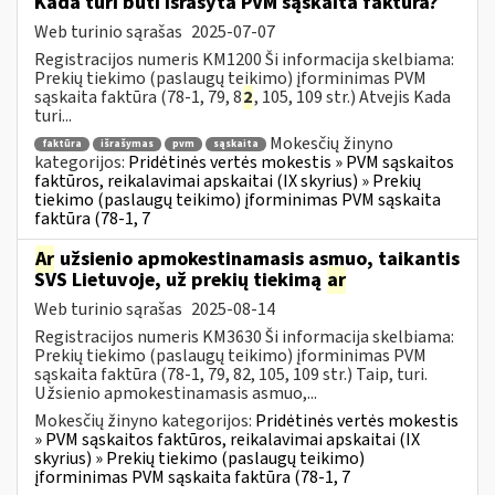
Kada turi būti išrašyta PVM sąskaita faktūra?
Web turinio sąrašas
2025-07-07
Registracijos numeris KM1200 Ši informacija skelbiama:
Prekių tiekimo (paslaugų teikimo) įforminimas PVM
sąskaita faktūra (78-1, 79, 8
2
, 105, 109 str.) Atvejis Kada
turi...
Mokesčių žinyno
faktūra
išrašymas
pvm
sąskaita
kategorijos:
Pridėtinės vertės mokestis » PVM sąskaitos
faktūros, reikalavimai apskaitai (IX skyrius) » Prekių
tiekimo (paslaugų teikimo) įforminimas PVM sąskaita
faktūra (78-1, 7
Ar
užsienio apmokestinamasis asmuo, taikantis
SVS Lietuvoje, už prekių tiekimą
ar
Web turinio sąrašas
2025-08-14
Registracijos numeris KM3630 Ši informacija skelbiama:
Prekių tiekimo (paslaugų teikimo) įforminimas PVM
sąskaita faktūra (78-1, 79, 82, 105, 109 str.) Taip, turi.
Užsienio apmokestinamasis asmuo,...
Mokesčių žinyno kategorijos:
Pridėtinės vertės mokestis
» PVM sąskaitos faktūros, reikalavimai apskaitai (IX
skyrius) » Prekių tiekimo (paslaugų teikimo)
įforminimas PVM sąskaita faktūra (78-1, 7