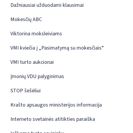
Dažniausiai užduodami klausimai
Mokesčių ABC
Viktorina moksleiviams
VMI kviečia į „Pasimatymą su mokesčiais“
VMI turto aukcionai
Įmonių VDU palyginimas
STOP šešėliui
Krašto apsaugos ministerijos informacija
Interneto svetainės atitikties paraiška