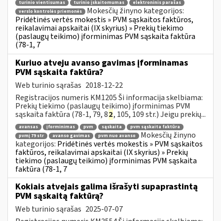
turinio vientisumas
turinio įskaitomumas
elektroninis parašas
Mokesčių žinyno kategorijos:
verslo kontrolės priemonės
Pridėtinės vertės mokestis » PVM sąskaitos faktūros,
reikalavimai apskaitai (IX skyrius) » Prekių tiekimo
(paslaugų teikimo) įforminimas PVM sąskaita faktūra
(78-1, 7
Kuriuo atveju avanso gavimas įforminamas
PVM sąskaita faktūra?
Web turinio sąrašas
2018-12-22
Registracijos numeris KM1205 Ši informacija skelbiama:
Prekių tiekimo (paslaugų teikimo) įforminimas PVM
sąskaita faktūra (78-1, 79, 8
2
, 105, 109 str.) Jeigu prekių...
avansas
įforminimas
pvm
sąskaita
pvm sąskaita faktūra
Mokesčių žinyno
pvmį 79 str
avanso gavimas
pvm nuo avanso
kategorijos:
Pridėtinės vertės mokestis » PVM sąskaitos
faktūros, reikalavimai apskaitai (IX skyrius) » Prekių
tiekimo (paslaugų teikimo) įforminimas PVM sąskaita
faktūra (78-1, 7
Kokiais atvejais galima išrašyti supaprastintą
PVM sąskaitą faktūrą?
Web turinio sąrašas
2025-07-07