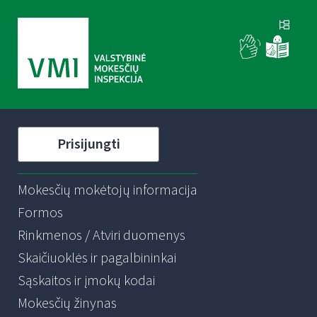
Prisijungti
Mokesčių mokėtojų informacija
Formos
Rinkmenos / Atviri duomenys
Skaičiuoklės ir pagalbininkai
Sąskaitos ir įmokų kodai
Mokesčių žinynas