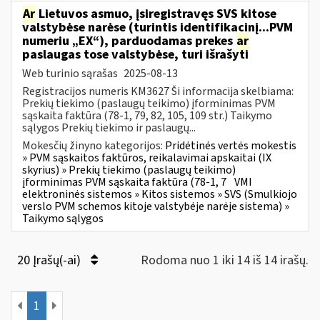
Ar
Lietuvos asmuo, įsiregistravęs SVS kitose
valstybėse narėse (turintis identifikacinį...PVM
numeriu „EX“), parduodamas prekes
ar
paslaugas tose valstybėse, turi išrašyti
Web turinio sąrašas
2025-08-13
Registracijos numeris KM3627 Ši informacija skelbiama:
Prekių tiekimo (paslaugų teikimo) įforminimas PVM
sąskaita faktūra (78-1, 79, 82, 105, 109 str.) Taikymo
sąlygos Prekių tiekimo ir paslaugų...
Mokesčių žinyno kategorijos:
Pridėtinės vertės mokestis
» PVM sąskaitos faktūros, reikalavimai apskaitai (IX
skyrius) » Prekių tiekimo (paslaugų teikimo)
įforminimas PVM sąskaita faktūra (78-1, 7
VMI
elektroninės sistemos » Kitos sistemos » SVS (Smulkiojo
verslo PVM schemos kitoje valstybėje narėje sistema) »
Taikymo sąlygos
20 Įrašų(-ai)
Rodoma nuo 1 iki 14 iš 14 irašų.
1