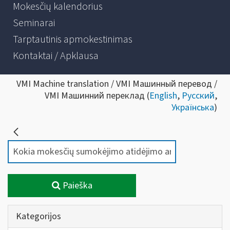
Mokesčių kalendorius
Seminarai
Tarptautinis apmokestinimas
Kontaktai / Apklausa
VMI Machine translation / VMI Машинный перевод /
VMI Машинний переклад (
English
,
Русский
,
Українська
)
Paieška
Kategorijos