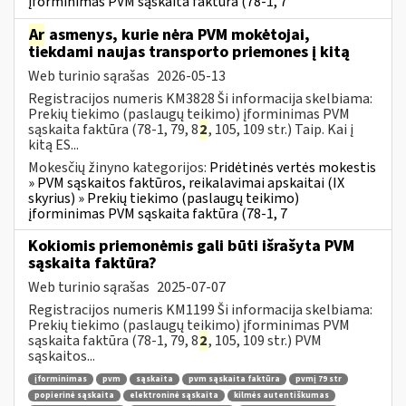
įforminimas PVM sąskaita faktūra (78-1, 7
Ar
asmenys, kurie nėra PVM mokėtojai,
tiekdami naujas transporto priemones į kitą
Web turinio sąrašas
2026-05-13
Registracijos numeris KM3828 Ši informacija skelbiama:
Prekių tiekimo (paslaugų teikimo) įforminimas PVM
sąskaita faktūra (78-1, 79, 8
2
, 105, 109 str.) Taip. Kai į
kitą ES...
Mokesčių žinyno kategorijos:
Pridėtinės vertės mokestis
» PVM sąskaitos faktūros, reikalavimai apskaitai (IX
skyrius) » Prekių tiekimo (paslaugų teikimo)
įforminimas PVM sąskaita faktūra (78-1, 7
Kokiomis priemonėmis gali būti išrašyta PVM
sąskaita faktūra?
Web turinio sąrašas
2025-07-07
Registracijos numeris KM1199 Ši informacija skelbiama:
Prekių tiekimo (paslaugų teikimo) įforminimas PVM
sąskaita faktūra (78-1, 79, 8
2
, 105, 109 str.) PVM
sąskaitos...
įforminimas
pvm
sąskaita
pvm sąskaita faktūra
pvmį 79 str
popierinė sąskaita
elektroninė sąskaita
kilmės autentiškumas