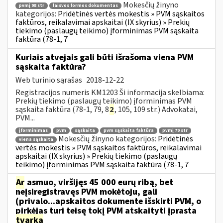
Mokesčių žinyno
pvmį 98 str
laisvos formos dokumentas
kategorijos:
Pridėtinės vertės mokestis » PVM sąskaitos
faktūros, reikalavimai apskaitai (IX skyrius) » Prekių
tiekimo (paslaugų teikimo) įforminimas PVM sąskaita
faktūra (78-1, 7
Kuriais atvejais gali būti išrašoma viena PVM
sąskaita faktūra?
Web turinio sąrašas
2018-12-22
Registracijos numeris KM1203 Ši informacija skelbiama:
Prekių tiekimo (paslaugų teikimo) įforminimas PVM
sąskaita faktūra (78-1, 79, 8
2
, 105, 109 str.) Advokatai,
PVM...
įforminimas
pvm
sąskaita
pvm sąskaita faktūra
pvmį 79 str
Mokesčių žinyno kategorijos:
Pridėtinės
viena sąskaita
vertės mokestis » PVM sąskaitos faktūros, reikalavimai
apskaitai (IX skyrius) » Prekių tiekimo (paslaugų
teikimo) įforminimas PVM sąskaita faktūra (78-1, 7
Ar
asmuo, viršijęs 45 000 eurų ribą, bet
neįsiregistravęs PVM mokėtoju, gali
(privalo...apskaitos dokumente išskirti PVM, o
pirkėjas turi teisę tokį PVM atskaityti įprasta
tvarka