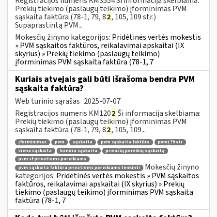
Registracijos numeris KM3554 Ši informacija skelbiama:
Prekių tiekimo (paslaugų teikimo) įforminimas PVM
sąskaita faktūra (78-1, 79, 8
2
, 105, 109 str.)
Supaprastintą PVM...
Mokesčių žinyno kategorijos:
Pridėtinės vertės mokestis
» PVM sąskaitos faktūros, reikalavimai apskaitai (IX
skyrius) » Prekių tiekimo (paslaugų teikimo)
įforminimas PVM sąskaita faktūra (78-1, 7
Kuriais atvejais gali būti išrašoma bendra PVM
sąskaita faktūra?
Web turinio sąrašas
2025-07-07
Registracijos numeris KM120
2
Ši informacija skelbiama:
Prekių tiekimo (paslaugų teikimo) įforminimas PVM
sąskaita faktūra (78-1, 79, 8
2
, 105, 109...
įforminimas
pvm
sąskaita
pvm sąskaita faktūra
pvmį 79 str
viena sąskaita
bendra sąskaita
privačių poreikių sąskaitą
pvm sf privatiems poreikiams
Mokesčių žinyno
pvm sąskaita faktūra privatiems poreikiams tenkinti
kategorijos:
Pridėtinės vertės mokestis » PVM sąskaitos
faktūros, reikalavimai apskaitai (IX skyrius) » Prekių
tiekimo (paslaugų teikimo) įforminimas PVM sąskaita
faktūra (78-1, 7