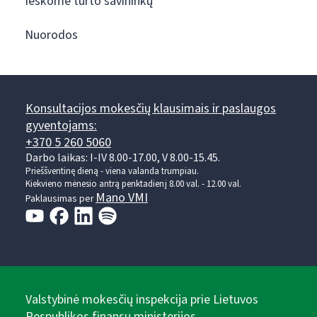
Ieškome turto savininkų
Nuorodos
Konsultacijos mokesčių klausimais ir paslaugos
gyventojams:
+370 5 260 5060
Darbo laikas: I-IV 8.00-17.00, V 8.00-15.45.
Prieššventinę dieną - viena valanda trumpiau.
Kiekvieno mėnesio antrą penktadienį 8.00 val. - 12.00 val.
Mano VMI
Paklausimas per
Valstybinė mokesčių inspekcija prie Lietuvos
Respublikos finansų ministerijos