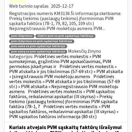
Web turinio sąrašas
2025-12-17
Registracijos numeris KM3136 Ši informacija skelbiama:
Prekių tiekimo (paslaugų teikimo) įforminimas PVM
sąskaita faktūra (78-1, 79, 82, 105, 109 str.)
Neįsiregistravusio PVM mokėtoju asmens PVM...
pvm išskyrimas
išskirti pvm ne pvm sąskaitoje faktūroje
pvm išskyrimas ne pvm sąskaitoje faktūroje
pvm suma ne pvm sąskaitoje faktūroje
Mokesčių žinyno
pvm sumą ne pvm sąskaitoje faktūroje
kategorijos:
Pridėtinės vertės mokestis » PVM
sumokėjimas, grąžintino PVM apskaičiavimas, PVM
permokos įskaitymas ir
Pridėtinės vertės mokestis »
PVM atskaita ir jos tikslinimas (57-69 str.) » PVM atskaita
» Įsiregistravusio PVM mokėtoju asmens
Pridėtinės
vertės mokestis » PVM atskaita ir jos tikslinimas (57-69
str.) » PVM atskaita » Neįsiregistravusio PVM mokėtoju
asmens
Pridėtinės vertės mokestis » PVM sąskaitos
faktūros, reikalavimai apskaitai (IX skyrius) » Prekių
tiekimo (paslaugų teikimo) įforminimas PVM sąskaita
faktūra (78-1, 7
Pridėtinės vertės mokestis » PVM
sąskaitos faktūros, reikalavimai apskaitai (IX skyrius) »
PVM sąskaitos faktūros informacija (80 str.)
Kuriais atvejais PVM sąskaitų faktūrų išrašymui