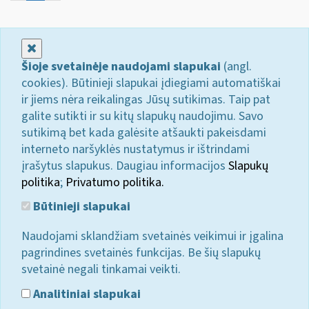
Uždaryti
Šioje svetainėje naudojami slapukai
(angl.
cookies). Būtinieji slapukai įdiegiami automatiškai
ir jiems nėra reikalingas Jūsų sutikimas. Taip pat
galite sutikti ir su kitų slapukų naudojimu. Savo
sutikimą bet kada galėsite atšaukti pakeisdami
interneto naršyklės nustatymus ir ištrindami
įrašytus slapukus. Daugiau informacijos
Slapukų
politika
;
Privatumo politika.
Būtinieji slapukai
Naudojami sklandžiam svetainės veikimui ir įgalina
pagrindines svetainės funkcijas. Be šių slapukų
svetainė negali tinkamai veikti.
Analitiniai slapukai