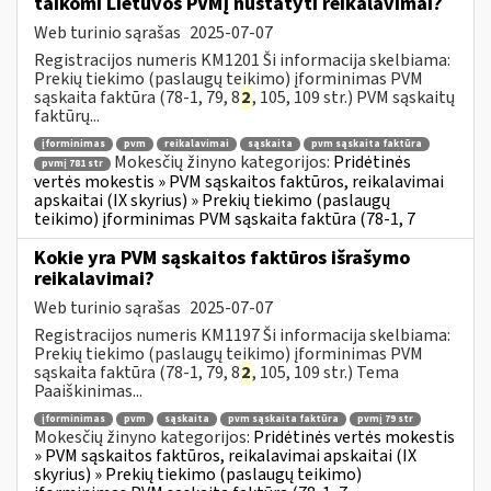
taikomi Lietuvos PVMĮ nustatyti reikalavimai?
Web turinio sąrašas
2025-07-07
Registracijos numeris KM1201 Ši informacija skelbiama:
Prekių tiekimo (paslaugų teikimo) įforminimas PVM
sąskaita faktūra (78-1, 79, 8
2
, 105, 109 str.) PVM sąskaitų
faktūrų...
įforminimas
pvm
reikalavimai
sąskaita
pvm sąskaita faktūra
Mokesčių žinyno kategorijos:
Pridėtinės
pvmį 781 str
vertės mokestis » PVM sąskaitos faktūros, reikalavimai
apskaitai (IX skyrius) » Prekių tiekimo (paslaugų
teikimo) įforminimas PVM sąskaita faktūra (78-1, 7
Kokie yra PVM sąskaitos faktūros išrašymo
reikalavimai?
Web turinio sąrašas
2025-07-07
Registracijos numeris KM1197 Ši informacija skelbiama:
Prekių tiekimo (paslaugų teikimo) įforminimas PVM
sąskaita faktūra (78-1, 79, 8
2
, 105, 109 str.) Tema
Paaiškinimas...
įforminimas
pvm
sąskaita
pvm sąskaita faktūra
pvmį 79 str
Mokesčių žinyno kategorijos:
Pridėtinės vertės mokestis
» PVM sąskaitos faktūros, reikalavimai apskaitai (IX
skyrius) » Prekių tiekimo (paslaugų teikimo)