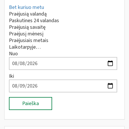
Bet kuriuo metu
Praėjusią valandą
Paskutines 24 valandas
Praėjusią savaitę
Praėjusį mėnesį
Praėjusiais metais
Laikotarpyje…
Nuo
Iki
Paieška