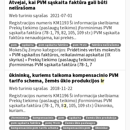
Atvejai, kai PVM sąskaita faktūra gali būti
neišrašoma
Web turinio sąrašas
2021-07-01
Registracijos numeris KM1193 Ši informacija skelbiama:
Prekių tiekimo (paslaugų teikimo) įforminimas PVM
sąskaita faktūra (78-1, 79, 82, 105, 109 str.) PVM sąskaita
faktūra nenaudojama, kai prekės...
pvm
sąskaita
pvm sąskaita faktūra
pvm 79 str
faktūra neišrašoma
Mokesčių žinyno kategorijos:
Pridėtinės vertės mokestis
» PVM sąskaitos faktūros, reikalavimai apskaitai (IX
skyrius) » Prekių tiekimo (paslaugų teikimo)
įforminimas PVM sąskaita faktūra (78-1, 7
ūkininkų, kuriems taikoma kompensacinio PVM
tarifo schema, žemės ūkio produkcijos
ir
Web turinio sąrašas
2018-11-22
Registracijos numeris KM1196 Ši informacija skelbiama:
Prekių tiekimo (paslaugų teikimo) įforminimas PVM
sąskaita faktūra (78-1, 79, 8
2
, 105, 109 str.) Ūkininko,
kuriam...
įforminimas
kompensacinis
pvm
sąskaita
žemės ūkio produkcija
pvm sąskaita faktūra
pvmį 79 str
žemės ūkio paslaugos
kompensacinio pvm tarifo schema
kompensacinis pvm
ūkininkai