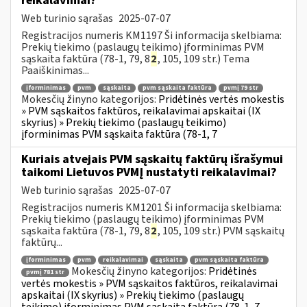
reikalavimai?
Web turinio sąrašas
2025-07-07
Registracijos numeris KM1197 Ši informacija skelbiama:
Prekių tiekimo (paslaugų teikimo) įforminimas PVM
sąskaita faktūra (78-1, 79, 8
2
, 105, 109 str.) Tema
Paaiškinimas...
įforminimas
pvm
sąskaita
pvm sąskaita faktūra
pvmį 79 str
Mokesčių žinyno kategorijos:
Pridėtinės vertės mokestis
» PVM sąskaitos faktūros, reikalavimai apskaitai (IX
skyrius) » Prekių tiekimo (paslaugų teikimo)
įforminimas PVM sąskaita faktūra (78-1, 7
Kuriais atvejais PVM sąskaitų faktūrų išrašymui
taikomi Lietuvos PVMĮ nustatyti reikalavimai?
Web turinio sąrašas
2025-07-07
Registracijos numeris KM1201 Ši informacija skelbiama:
Prekių tiekimo (paslaugų teikimo) įforminimas PVM
sąskaita faktūra (78-1, 79, 8
2
, 105, 109 str.) PVM sąskaitų
faktūrų...
įforminimas
pvm
reikalavimai
sąskaita
pvm sąskaita faktūra
Mokesčių žinyno kategorijos:
Pridėtinės
pvmį 781 str
vertės mokestis » PVM sąskaitos faktūros, reikalavimai
apskaitai (IX skyrius) » Prekių tiekimo (paslaugų
teikimo) įforminimas PVM sąskaita faktūra (78-1, 7