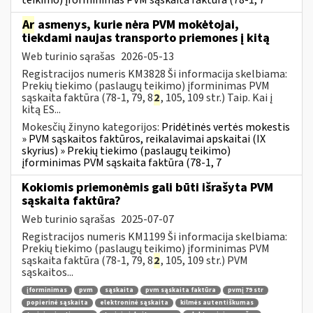
Ar
asmenys, kurie nėra PVM mokėtojai,
tiekdami naujas transporto priemones į kitą
Web turinio sąrašas
2026-05-13
Registracijos numeris KM3828 Ši informacija skelbiama:
Prekių tiekimo (paslaugų teikimo) įforminimas PVM
sąskaita faktūra (78-1, 79, 8
2
, 105, 109 str.) Taip. Kai į
kitą ES...
Mokesčių žinyno kategorijos:
Pridėtinės vertės mokestis
» PVM sąskaitos faktūros, reikalavimai apskaitai (IX
skyrius) » Prekių tiekimo (paslaugų teikimo)
įforminimas PVM sąskaita faktūra (78-1, 7
Kokiomis priemonėmis gali būti išrašyta PVM
sąskaita faktūra?
Web turinio sąrašas
2025-07-07
Registracijos numeris KM1199 Ši informacija skelbiama:
Prekių tiekimo (paslaugų teikimo) įforminimas PVM
sąskaita faktūra (78-1, 79, 8
2
, 105, 109 str.) PVM
sąskaitos...
įforminimas
pvm
sąskaita
pvm sąskaita faktūra
pvmį 79 str
popierinė sąskaita
elektroninė sąskaita
kilmės autentiškumas