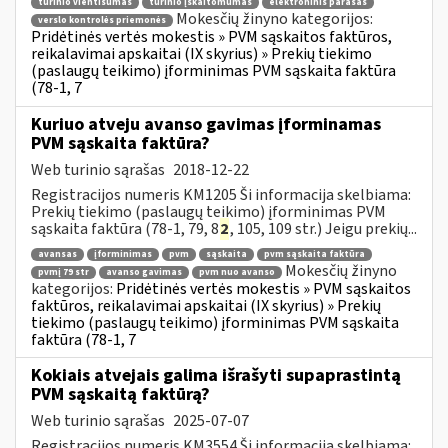
turinio vientisumas
turinio įskaitomumas
elektroninis parašas
Mokesčių žinyno kategorijos:
verslo kontrolės priemonės
Pridėtinės vertės mokestis » PVM sąskaitos faktūros,
reikalavimai apskaitai (IX skyrius) » Prekių tiekimo
(paslaugų teikimo) įforminimas PVM sąskaita faktūra
(78-1, 7
Kuriuo atveju avanso gavimas įforminamas
PVM sąskaita faktūra?
Web turinio sąrašas
2018-12-22
Registracijos numeris KM1205 Ši informacija skelbiama:
Prekių tiekimo (paslaugų teikimo) įforminimas PVM
sąskaita faktūra (78-1, 79, 8
2
, 105, 109 str.) Jeigu prekių...
avansas
įforminimas
pvm
sąskaita
pvm sąskaita faktūra
Mokesčių žinyno
pvmį 79 str
avanso gavimas
pvm nuo avanso
kategorijos:
Pridėtinės vertės mokestis » PVM sąskaitos
faktūros, reikalavimai apskaitai (IX skyrius) » Prekių
tiekimo (paslaugų teikimo) įforminimas PVM sąskaita
faktūra (78-1, 7
Kokiais atvejais galima išrašyti supaprastintą
PVM sąskaitą faktūrą?
Web turinio sąrašas
2025-07-07
Registracijos numeris KM3554 Ši informacija skelbiama: