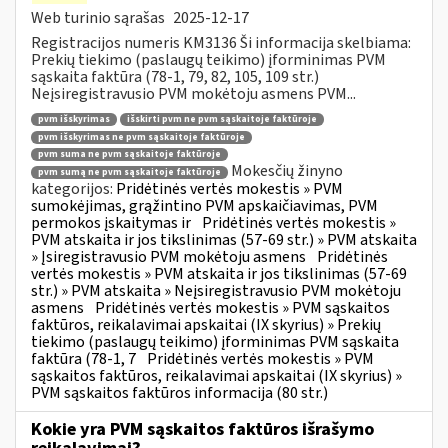
Web turinio sąrašas
2025-12-17
Registracijos numeris KM3136 Ši informacija skelbiama:
Prekių tiekimo (paslaugų teikimo) įforminimas PVM
sąskaita faktūra (78-1, 79, 82, 105, 109 str.)
Neįsiregistravusio PVM mokėtoju asmens PVM...
pvm išskyrimas
išskirti pvm ne pvm sąskaitoje faktūroje
pvm išskyrimas ne pvm sąskaitoje faktūroje
pvm suma ne pvm sąskaitoje faktūroje
Mokesčių žinyno
pvm sumą ne pvm sąskaitoje faktūroje
kategorijos:
Pridėtinės vertės mokestis » PVM
sumokėjimas, grąžintino PVM apskaičiavimas, PVM
permokos įskaitymas ir
Pridėtinės vertės mokestis »
PVM atskaita ir jos tikslinimas (57-69 str.) » PVM atskaita
» Įsiregistravusio PVM mokėtoju asmens
Pridėtinės
vertės mokestis » PVM atskaita ir jos tikslinimas (57-69
str.) » PVM atskaita » Neįsiregistravusio PVM mokėtoju
asmens
Pridėtinės vertės mokestis » PVM sąskaitos
faktūros, reikalavimai apskaitai (IX skyrius) » Prekių
tiekimo (paslaugų teikimo) įforminimas PVM sąskaita
faktūra (78-1, 7
Pridėtinės vertės mokestis » PVM
sąskaitos faktūros, reikalavimai apskaitai (IX skyrius) »
PVM sąskaitos faktūros informacija (80 str.)
Kokie yra PVM sąskaitos faktūros išrašymo