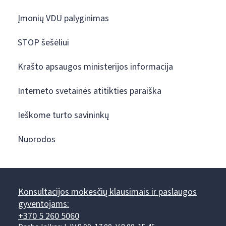
Įmonių VDU palyginimas
STOP šešėliui
Krašto apsaugos ministerijos informacija
Interneto svetainės atitikties paraiška
Ieškome turto savininkų
Nuorodos
Konsultacijos mokesčių klausimais ir paslaugos
gyventojams:
+370 5 260 5060