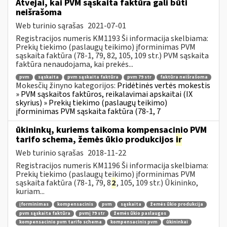
Atvejai, kai PVM sąskaita faktūra gali būti
neišrašoma
Web turinio sąrašas
2021-07-01
Registracijos numeris KM1193 Ši informacija skelbiama:
Prekių tiekimo (paslaugų teikimo) įforminimas PVM
sąskaita faktūra (78-1, 79, 82, 105, 109 str.) PVM sąskaita
faktūra nenaudojama, kai prekės...
pvm
sąskaita
pvm sąskaita faktūra
pvm 79 str
faktūra neišrašoma
Mokesčių žinyno kategorijos:
Pridėtinės vertės mokestis
» PVM sąskaitos faktūros, reikalavimai apskaitai (IX
skyrius) » Prekių tiekimo (paslaugų teikimo)
įforminimas PVM sąskaita faktūra (78-1, 7
ūkininkų, kuriems taikoma kompensacinio PVM
tarifo schema, žemės ūkio produkcijos
ir
Web turinio sąrašas
2018-11-22
Registracijos numeris KM1196 Ši informacija skelbiama:
Prekių tiekimo (paslaugų teikimo) įforminimas PVM
sąskaita faktūra (78-1, 79, 8
2
, 105, 109 str.) Ūkininko,
kuriam...
įforminimas
kompensacinis
pvm
sąskaita
žemės ūkio produkcija
pvm sąskaita faktūra
pvmį 79 str
žemės ūkio paslaugos
kompensacinio pvm tarifo schema
kompensacinis pvm
ūkininkai