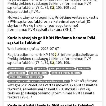
Prekių tiekimo (paslaugų teikimo) įforminimas PVM
sąskaita faktūra (78-1, 79, 8
2
, 105, 109 str.)
Supaprastintą PVM...
Mokesčių žinyno kategorijos:
Pridėtinės vertės mokestis
» PVM sąskaitos faktūros, reikalavimai apskaitai (IX
skyrius) » Prekių tiekimo (paslaugų teikimo)
įforminimas PVM sąskaita faktūra (78-1, 7
Kuriais atvejais gali būti išrašoma bendra PVM
sąskaita faktūra?
Web turinio sąrašas
2025-07-07
Registracijos numeris KM120
2
Ši informacija skelbiama:
Prekių tiekimo (paslaugų teikimo) įforminimas PVM
sąskaita faktūra (78-1, 79, 8
2
, 105, 109...
įforminimas
pvm
sąskaita
pvm sąskaita faktūra
pvmį 79 str
viena sąskaita
bendra sąskaita
privačių poreikių sąskaitą
pvm sf privatiems poreikiams
Mokesčių žinyno
pvm sąskaita faktūra privatiems poreikiams tenkinti
kategorijos:
Pridėtinės vertės mokestis » PVM sąskaitos
faktūros, reikalavimai apskaitai (IX skyrius) » Prekių
tiekimo (paslaugų teikimo) įforminimas PVM sąskaita
faktūra (78-1, 7
Kada turi būti išrašyta PVM sąskaita faktūra?