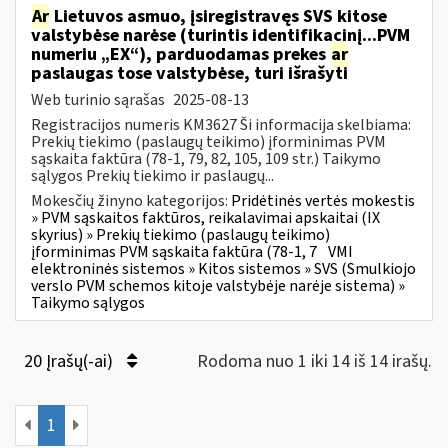
Ar
Lietuvos asmuo, įsiregistravęs SVS kitose
valstybėse narėse (turintis identifikacinį...PVM
numeriu „EX“), parduodamas prekes
ar
paslaugas tose valstybėse, turi išrašyti
Web turinio sąrašas
2025-08-13
Registracijos numeris KM3627 Ši informacija skelbiama:
Prekių tiekimo (paslaugų teikimo) įforminimas PVM
sąskaita faktūra (78-1, 79, 82, 105, 109 str.) Taikymo
sąlygos Prekių tiekimo ir paslaugų...
Mokesčių žinyno kategorijos:
Pridėtinės vertės mokestis
» PVM sąskaitos faktūros, reikalavimai apskaitai (IX
skyrius) » Prekių tiekimo (paslaugų teikimo)
įforminimas PVM sąskaita faktūra (78-1, 7
VMI
elektroninės sistemos » Kitos sistemos » SVS (Smulkiojo
verslo PVM schemos kitoje valstybėje narėje sistema) »
Taikymo sąlygos
20 Įrašų(-ai)
Rodoma nuo 1 iki 14 iš 14 irašų.
1