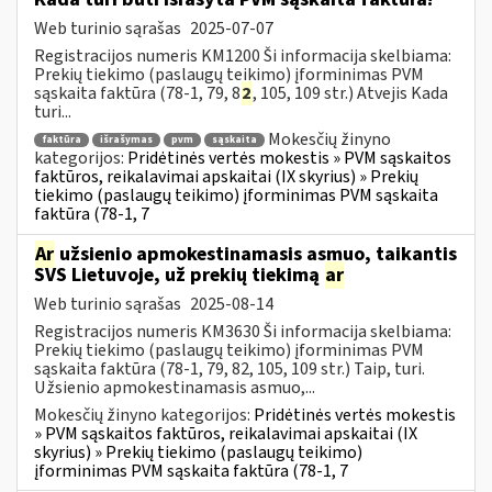
Web turinio sąrašas
2025-07-07
Registracijos numeris KM1200 Ši informacija skelbiama:
Prekių tiekimo (paslaugų teikimo) įforminimas PVM
sąskaita faktūra (78-1, 79, 8
2
, 105, 109 str.) Atvejis Kada
turi...
Mokesčių žinyno
faktūra
išrašymas
pvm
sąskaita
kategorijos:
Pridėtinės vertės mokestis » PVM sąskaitos
faktūros, reikalavimai apskaitai (IX skyrius) » Prekių
tiekimo (paslaugų teikimo) įforminimas PVM sąskaita
faktūra (78-1, 7
Ar
užsienio apmokestinamasis asmuo, taikantis
SVS Lietuvoje, už prekių tiekimą
ar
Web turinio sąrašas
2025-08-14
Registracijos numeris KM3630 Ši informacija skelbiama:
Prekių tiekimo (paslaugų teikimo) įforminimas PVM
sąskaita faktūra (78-1, 79, 82, 105, 109 str.) Taip, turi.
Užsienio apmokestinamasis asmuo,...
Mokesčių žinyno kategorijos:
Pridėtinės vertės mokestis
» PVM sąskaitos faktūros, reikalavimai apskaitai (IX
skyrius) » Prekių tiekimo (paslaugų teikimo)
įforminimas PVM sąskaita faktūra (78-1, 7