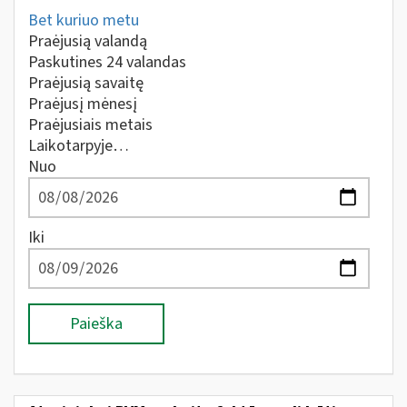
Bet kuriuo metu
Praėjusią valandą
Paskutines 24 valandas
Praėjusią savaitę
Praėjusį mėnesį
Praėjusiais metais
Laikotarpyje…
Nuo
Iki
Paieška