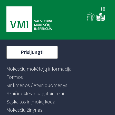
Prisijungti
Mokesčių mokėtojų informacija
Formos
Rinkmenos / Atviri duomenys
Skaičiuoklės ir pagalbininkai
Sąskaitos ir įmokų kodai
Mokesčių žinynas