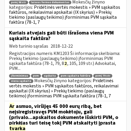
Mokesčių žinyno
pvmį 98 str
laisvos formos dokumentas
kategorijos:
Pridėtinės vertės mokestis » PVM sąskaitos
faktūros, reikalavimai apskaitai (IX skyrius) » Prekių
tiekimo (paslaugų teikimo) įforminimas PVM sąskaita
faktūra (78-1, 7
Kuriais atvejais gali būti išrašoma viena PVM
sąskaita faktūra?
Web turinio sąrašas
2018-12-22
Registracijos numeris KM1203 Ši informacija skelbiama:
Prekių tiekimo (paslaugų teikimo) įforminimas PVM
sąskaita faktūra (78-1, 79, 8
2
, 105, 109 str.) Advokatai,
PVM...
įforminimas
pvm
sąskaita
pvm sąskaita faktūra
pvmį 79 str
Mokesčių žinyno kategorijos:
Pridėtinės
viena sąskaita
vertės mokestis » PVM sąskaitos faktūros, reikalavimai
apskaitai (IX skyrius) » Prekių tiekimo (paslaugų
teikimo) įforminimas PVM sąskaita faktūra (78-1, 7
Ar
asmuo, viršijęs 45 000 eurų ribą, bet
neįsiregistravęs PVM mokėtoju, gali
(privalo...apskaitos dokumente išskirti PVM, o
pirkėjas turi teisę tokį PVM atskaityti įprasta
tvarka