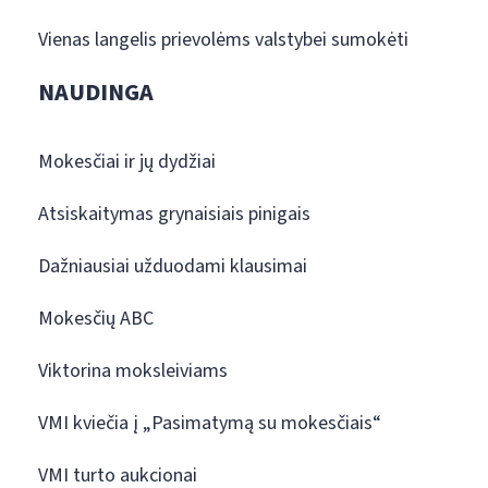
Vienas langelis prievolėms valstybei sumokėti
NAUDINGA
Mokesčiai ir jų dydžiai
Atsiskaitymas grynaisiais pinigais
Dažniausiai užduodami klausimai
Mokesčių ABC
Viktorina moksleiviams
VMI kviečia į „Pasimatymą su mokesčiais“
VMI turto aukcionai