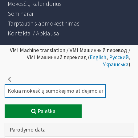
Mokesčių kalendorius
Seminarai
Tarptautinis apmokestinimas
Kontaktai / Apklausa
VMI Machine translation / VMI Машинный перевод /
VMI Машинний переклад (
English
,
Русский
,
Українська
)
Paieška
Parodymo data