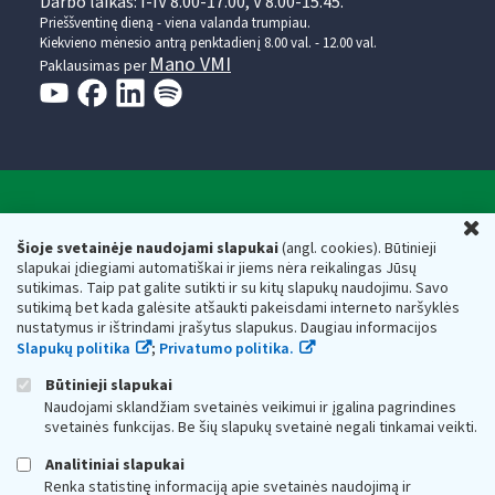
Darbo laikas: I-IV 8.00-17.00, V 8.00-15.45.
Prieššventinę dieną - viena valanda trumpiau.
Kiekvieno mėnesio antrą penktadienį 8.00 val. - 12.00 val.
Mano VMI
Paklausimas per
Valstybinė mokesčių inspekcija prie Lietuvos
U
Respublikos finansų ministerijos
Šioje svetainėje naudojami slapukai
(angl. cookies). Būtinieji
slapukai įdiegiami automatiškai ir jiems nėra reikalingas Jūsų
Biudžetinė įstaiga. Juridinio asmens kodas — 188659752,
sutikimas. Taip pat galite sutikti ir su kitų slapukų naudojimu. Savo
adresas: Vasario 16-osios g. 14, 01107 Vilnius, Lietuva, el.paštas:
sutikimą bet kada galėsite atšaukti pakeisdami interneto naršyklės
vmi@vmi.lt
, E. pristatymo dėžutės adresas 188659752
nustatymus ir ištrindami įrašytus slapukus. Daugiau informacijos
Duomenys apie Valstybinę mokesčių inspekciją prie Lietuvos
Slapukų politika
;
Privatumo politika.
Respublikos finansų ministerijos kaupiami ir saugomi Juridinių
asmenų registre
Būtinieji slapukai
Naudojami sklandžiam svetainės veikimui ir įgalina pagrindines
svetainės funkcijas. Be šių slapukų svetainė negali tinkamai veikti.
Analitiniai slapukai
Renka statistinę informaciją apie svetainės naudojimą ir