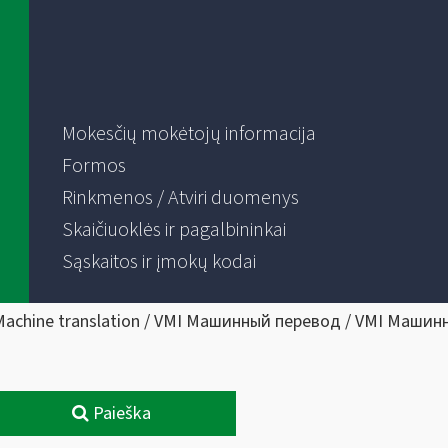
Mokesčių mokėtojų informacija
Formos
Rinkmenos / Atviri duomenys
Skaičiuoklės ir pagalbininkai
Sąskaitos ir įmokų kodai
Machine translation / VMI Машинный перевод / VMI Машин
Paieška