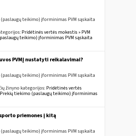
o (paslaugų teikimo) įforminimas PVM sąskaita
tegorijos:
Pridėtinės vertės mokestis » PVM
o (paslaugų teikimo) įforminimas PVM sąskaita
tuvos PVMĮ nustatyti reikalavimai?
o (paslaugų teikimo) įforminimas PVM sąskaita
ių žinyno kategorijos:
Pridėtinės vertės
» Prekių tiekimo (paslaugų teikimo) įforminimas
sporto priemones į kitą
o (paslaugų teikimo) įforminimas PVM sąskaita