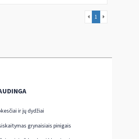
1
AUDINGA
kesčiai ir jų dydžiai
siskaitymas grynaisiais pinigais