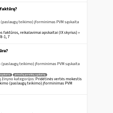
 faktūrą?
o (paslaugų teikimo) įforminimas PVM sąskaita
 faktūros, reikalavimai apskaitai (IX skyrius) »
8-1, 7
ūra?
o (paslaugų teikimo) įforminimas PVM sąskaita
sąskaita
privačių poreikių sąskaitą
 žinyno kategorijos:
Pridėtinės vertės mokestis
tiekimo (paslaugų teikimo) įforminimas PVM