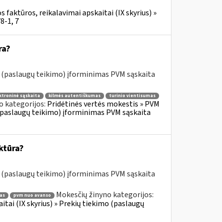
 faktūros, reikalavimai apskaitai (IX skyrius) »
8-1, 7
ra?
o (paslaugų teikimo) įforminimas PVM sąskaita
ktroninė sąskaita
kilmės autentiškumas
turinio vientisumas
o kategorijos:
Pridėtinės vertės mokestis » PVM
o (paslaugų teikimo) įforminimas PVM sąskaita
ktūra?
o (paslaugų teikimo) įforminimas PVM sąskaita
Mokesčių žinyno kategorijos:
as
pvm nuo avanso
itai (IX skyrius) » Prekių tiekimo (paslaugų