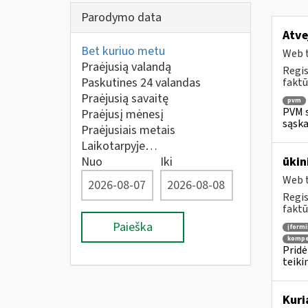
Parodymo data
Atve
Bet kuriuo metu
Web t
Praėjusią valandą
Regis
Paskutines 24 valandas
faktū
Praėjusią savaitę
pvm
PVM s
Praėjusį mėnesį
sąska
Praėjusiais metais
Laikotarpyje…
Nuo
Iki
ūkin
Web t
Regis
faktū
Paieška
įform
kompe
Pridė
teiki
Kuri