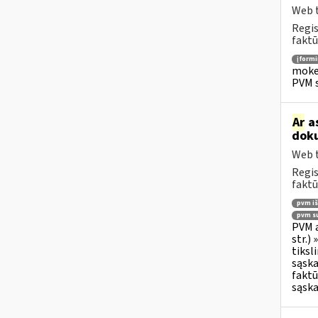
Web t
Regis
faktū
įform
mokes
PVM s
Ar
as
doku
Web t
Regis
faktū
pvm i
pvm su
PVM a
str.)
tiksl
sąska
faktū
sąska