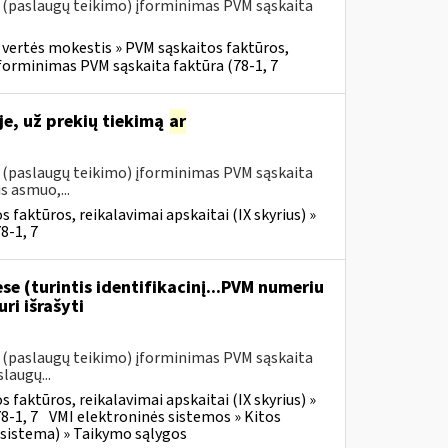
o (paslaugų teikimo) įforminimas PVM sąskaita
 vertės mokestis » PVM sąskaitos faktūros,
 įforminimas PVM sąskaita faktūra (78-1, 7
e, už prekių tiekimą
ar
o (paslaugų teikimo) įforminimas PVM sąskaita
s asmuo,...
 faktūros, reikalavimai apskaitai (IX skyrius) »
8-1, 7
se (turintis identifikacinį...PVM numeriu
ri išrašyti
o (paslaugų teikimo) įforminimas PVM sąskaita
laugų...
 faktūros, reikalavimai apskaitai (IX skyrius) »
8-1, 7
VMI elektroninės sistemos » Kitos
 sistema) » Taikymo sąlygos