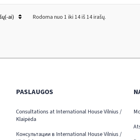
šų(-ai)
Rodoma nuo 1 iki 14 iš 14 irašų.
PASLAUGOS
N
Consultations at International House Vilnius /
Mo
Klaipėda
At
Консультации в International House Vilnius /