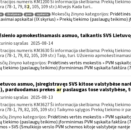
tracijos numeris KM1200 Ši informacija skelbiama: Prekių tiekim
ra (78-1, 79, 8
2
, 105, 109 str.) Atvejis Kada turi...
Mokesčių žinyno kategorijos:
Pridėtinės
ra
išrašymas
pvm
sąskaita
lavimai apskaitai (IX skyrius) » Prekių tiekimo (paslaugų teikimo)
sienio apmokestinamasis asmuo, taikantis SVS Lietuvoj
urinio sąrašas
2025-08-14
tracijos numeris KM3630 Ši informacija skelbiama: Prekių tiekim
ra (78-1, 79, 82, 105, 109 str.) Taip, turi. Užsienio apmokestinamasi
čių žinyno kategorijos:
Pridėtinės vertės mokestis » PVM sąskaitos
ų tiekimo (paslaugų teikimo) įforminimas PVM sąskaita faktūra (7
etuvos asmuo, įsiregistravęs SVS kitose valstybėse narė
), parduodamas prekes
ar
paslaugas tose valstybėse, tu
urinio sąrašas
2025-08-13
tracijos numeris KM3627 Ši informacija skelbiama: Prekių tiekim
ra (78-1, 79, 82, 105, 109 str.) Taikymo sąlygos Prekių tiekimo ir pas
čių žinyno kategorijos:
Pridėtinės vertės mokestis » PVM sąskaitos
ų tiekimo (paslaugų teikimo) įforminimas PVM sąskaita faktūra (7
mos » SVS (Smulkiojo verslo PVM schemos kitoje valstybėje narėje