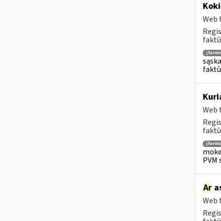
Koki
Web t
Regis
faktū
įform
sąska
faktū
Kuri
Web t
Regis
faktū
įform
mokes
PVM s
Ar
as
Web t
Regis