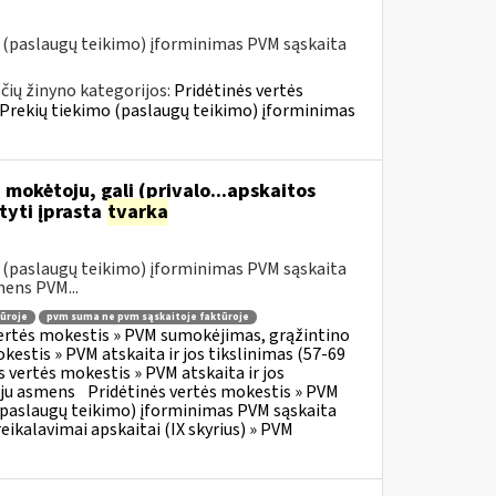
o (paslaugų teikimo) įforminimas PVM sąskaita
ių žinyno kategorijos:
Pridėtinės vertės
» Prekių tiekimo (paslaugų teikimo) įforminimas
 mokėtoju, gali (privalo...apskaitos
tyti įprasta
tvarka
o (paslaugų teikimo) įforminimas PVM sąskaita
mens PVM...
ūroje
pvm suma ne pvm sąskaitoje faktūroje
vertės mokestis » PVM sumokėjimas, grąžintino
kestis » PVM atskaita ir jos tikslinimas (57-69
s vertės mokestis » PVM atskaita ir jos
oju asmens
Pridėtinės vertės mokestis » PVM
o (paslaugų teikimo) įforminimas PVM sąskaita
eikalavimai apskaitai (IX skyrius) » PVM