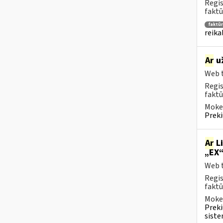
Regis
faktū
faktū
reika
Ar
už
Web t
Regis
faktū
Mokes
Preki
Ar
Li
„EX“
Web t
Regis
faktū
Mokes
Preki
siste