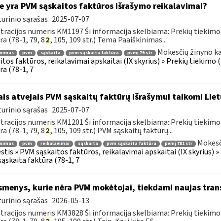
e yra PVM sąskaitos faktūros išrašymo reikalavimai?
urinio sąrašas
2025-07-07
tracijos numeris KM1197 Ši informacija skelbiama: Prekių tiekim
ra (78-1, 79, 8
2
, 105, 109 str.) Tema Paaiškinimas...
Mokesčių žinyno ka
inimas
pvm
sąskaita
pvm sąskaita faktūra
pvmį 79 str
itos faktūros, reikalavimai apskaitai (IX skyrius) » Prekių tiekim
ra (78-1, 7
ais atvejais PVM sąskaitų faktūrų išrašymui taikomi Lie
urinio sąrašas
2025-07-07
tracijos numeris KM1201 Ši informacija skelbiama: Prekių tiekim
ra (78-1, 79, 8
2
, 105, 109 str.) PVM sąskaitų faktūrų...
Mokesč
inimas
pvm
reikalavimai
sąskaita
pvm sąskaita faktūra
pvmį 781 str
tis » PVM sąskaitos faktūros, reikalavimai apskaitai (IX skyrius) 
ąskaita faktūra (78-1, 7
menys, kurie nėra PVM mokėtojai, tiekdami naujas tran
urinio sąrašas
2026-05-13
tracijos numeris KM3828 Ši informacija skelbiama: Prekių tiekim