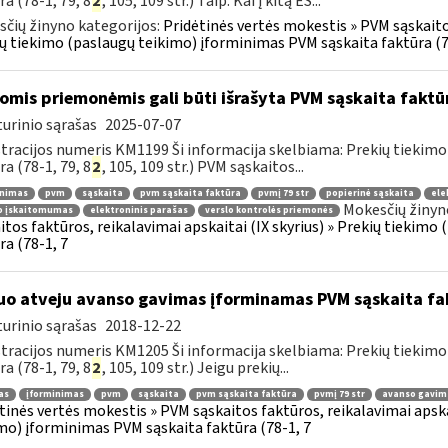
ra (78-1, 79, 8
2
, 105, 109 str.) Taip. Kai į kitą ES...
čių žinyno kategorijos:
Pridėtinės vertės mokestis » PVM sąskaitos
ų tiekimo (paslaugų teikimo) įforminimas PVM sąskaita faktūra (7
omis priemonėmis gali būti išrašyta PVM sąskaita faktū
urinio sąrašas
2025-07-07
tracijos numeris KM1199 Ši informacija skelbiama: Prekių tiekim
ra (78-1, 79, 8
2
, 105, 109 str.) PVM sąskaitos...
inimas
pvm
sąskaita
pvm sąskaita faktūra
pvmį 79 str
popierinė sąskaita
ele
Mokesčių žinyn
io įskaitomumas
elektroninis parašas
verslo kontrolės priemonės
itos faktūros, reikalavimai apskaitai (IX skyrius) » Prekių tiekim
ra (78-1, 7
uo atveju avanso gavimas įforminamas PVM sąskaita fa
urinio sąrašas
2018-12-22
tracijos numeris KM1205 Ši informacija skelbiama: Prekių tiekim
ra (78-1, 79, 8
2
, 105, 109 str.) Jeigu prekių...
as
įforminimas
pvm
sąskaita
pvm sąskaita faktūra
pvmį 79 str
avanso gavim
tinės vertės mokestis » PVM sąskaitos faktūros, reikalavimai apska
mo) įforminimas PVM sąskaita faktūra (78-1, 7