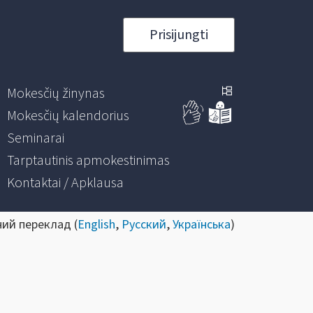
Prisijungti
Mokesčių žinynas
Mokesčių kalendorius
Seminarai
Tarptautinis apmokestinimas
Kontaktai / Apklausa
ний переклад (
English
,
Русский
,
Українська
)