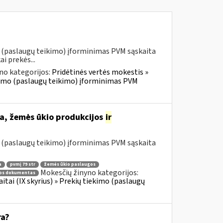
o (paslaugų teikimo) įforminimas PVM sąskaita
i prekės...
no kategorijos:
Pridėtinės vertės mokestis »
iekimo (paslaugų teikimo) įforminimas PVM
a, žemės ūkio produkcijos
ir
o (paslaugų teikimo) įforminimas PVM sąskaita
a
pvmį 79 str
žemės ūkio paslaugos
Mokesčių žinyno kategorijos:
mos dokumentas
itai (IX skyrius) » Prekių tiekimo (paslaugų
ra?