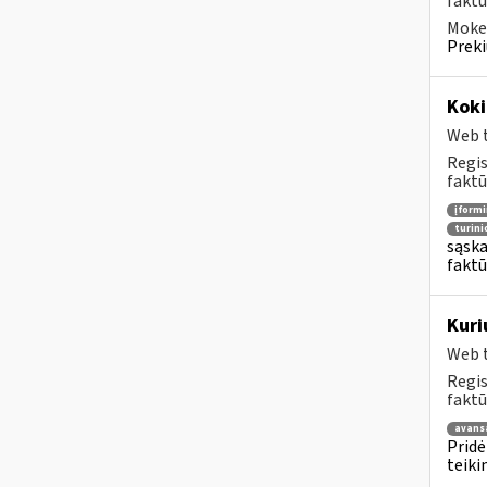
faktū
Mokes
Preki
Koki
Web t
Regis
faktū
įform
turin
sąska
faktū
Kuri
Web t
Regis
faktū
avans
Pridė
teiki