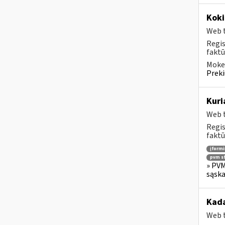
Koki
Web t
Regis
faktū
Mokes
Preki
Kuri
Web t
Regis
faktū
įform
pvm sf
» PVM
sąska
Kada
Web t