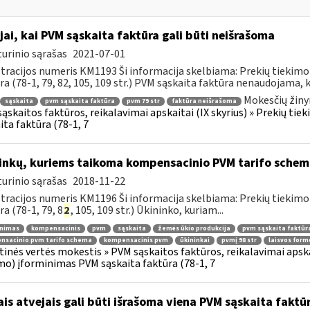
jai, kai PVM sąskaita faktūra gali būti neišrašoma
urinio sąrašas
2021-07-01
tracijos numeris KM1193 Ši informacija skelbiama: Prekių tiekim
ra (78-1, 79, 82, 105, 109 str.) PVM sąskaita faktūra nenaudojama, ka
Mokesčių žiny
sąskaita
pvm sąskaita faktūra
pvm 79 str
faktūra neišrašoma
ąskaitos faktūros, reikalavimai apskaitai (IX skyrius) » Prekių t
ita faktūra (78-1, 7
inkų, kuriems taikoma kompensacinio PVM tarifo schem
urinio sąrašas
2018-11-22
tracijos numeris KM1196 Ši informacija skelbiama: Prekių tiekim
ra (78-1, 79, 8
2
, 105, 109 str.) Ūkininko, kuriam...
inimas
kompensacinis
pvm
sąskaita
žemės ūkio produkcija
pvm sąskaita faktūr
nsacinio pvm tarifo schema
kompensacinis pvm
ūkininkai
pvmį 98 str
laisvos for
tinės vertės mokestis » PVM sąskaitos faktūros, reikalavimai apska
mo) įforminimas PVM sąskaita faktūra (78-1, 7
ais atvejais gali būti išrašoma viena PVM sąskaita faktū