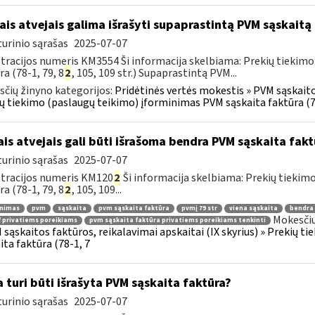
ais atvejais galima išrašyti supaprastintą PVM sąskaitą
urinio sąrašas
2025-07-07
tracijos numeris KM3554 Ši informacija skelbiama: Prekių tiekim
ra (78-1, 79, 8
2
, 105, 109 str.) Supaprastintą PVM...
čių žinyno kategorijos:
Pridėtinės vertės mokestis » PVM sąskaitos
ų tiekimo (paslaugų teikimo) įforminimas PVM sąskaita faktūra (7
ais atvejais gali būti išrašoma bendra PVM sąskaita fakt
urinio sąrašas
2025-07-07
tracijos numeris KM120
2
Ši informacija skelbiama: Prekių tiekim
ra (78-1, 79, 8
2
, 105, 109...
inimas
pvm
sąskaita
pvm sąskaita faktūra
pvmį 79 str
viena sąskaita
bendra 
Mokesčių
 privatiems poreikiams
pvm sąskaita faktūra privatiems poreikiams tenkinti
 sąskaitos faktūros, reikalavimai apskaitai (IX skyrius) » Prekių 
ita faktūra (78-1, 7
 turi būti išrašyta PVM sąskaita faktūra?
urinio sąrašas
2025-07-07