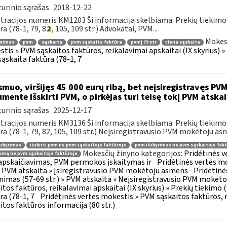
urinio sąrašas
2018-12-22
tracijos numeris KM1203 Ši informacija skelbiama: Prekių tiekim
ra (78-1, 79, 8
2
, 105, 109 str.) Advokatai, PVM...
Mokesč
inimas
pvm
sąskaita
pvm sąskaita faktūra
pvmį 79 str
viena sąskaita
tis » PVM sąskaitos faktūros, reikalavimai apskaitai (IX skyrius) 
ąskaita faktūra (78-1, 7
muo, viršijęs 45 000 eurų ribą, bet neįsiregistravęs PVM
mente išskirti PVM, o pirkėjas turi teisę tokį PVM atskai
urinio sąrašas
2025-12-17
tracijos numeris KM3136 Ši informacija skelbiama: Prekių tiekim
ra (78-1, 79, 82, 105, 109 str.) Neįsiregistravusio PVM mokėtoju as
šskyrimas
išskirti pvm ne pvm sąskaitoje faktūroje
pvm išskyrimas ne pvm sąskaitoje fakt
Mokesčių žinyno kategorijos:
Pridėtinės 
mą ne pvm sąskaitoje faktūroje
pskaičiavimas, PVM permokos įskaitymas ir
Pridėtinės vertės mo
 » PVM atskaita » Įsiregistravusio PVM mokėtoju asmens
Pridėtinė
inimas (57-69 str.) » PVM atskaita » Neįsiregistravusio PVM mokėt
itos faktūros, reikalavimai apskaitai (IX skyrius) » Prekių tiekim
ra (78-1, 7
Pridėtinės vertės mokestis » PVM sąskaitos faktūros, r
itos faktūros informacija (80 str.)