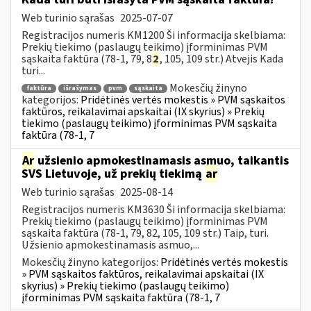
Web turinio sąrašas
2025-07-07
Registracijos numeris KM1200 Ši informacija skelbiama:
Prekių tiekimo (paslaugų teikimo) įforminimas PVM
sąskaita faktūra (78-1, 79, 8
2
, 105, 109 str.) Atvejis Kada
turi...
Mokesčių žinyno
faktūra
išrašymas
pvm
sąskaita
kategorijos:
Pridėtinės vertės mokestis » PVM sąskaitos
faktūros, reikalavimai apskaitai (IX skyrius) » Prekių
tiekimo (paslaugų teikimo) įforminimas PVM sąskaita
faktūra (78-1, 7
Ar
užsienio apmokestinamasis asmuo, taikantis
SVS Lietuvoje, už prekių tiekimą
ar
Web turinio sąrašas
2025-08-14
Registracijos numeris KM3630 Ši informacija skelbiama:
Prekių tiekimo (paslaugų teikimo) įforminimas PVM
sąskaita faktūra (78-1, 79, 82, 105, 109 str.) Taip, turi.
Užsienio apmokestinamasis asmuo,...
Mokesčių žinyno kategorijos:
Pridėtinės vertės mokestis
» PVM sąskaitos faktūros, reikalavimai apskaitai (IX
skyrius) » Prekių tiekimo (paslaugų teikimo)
įforminimas PVM sąskaita faktūra (78-1, 7