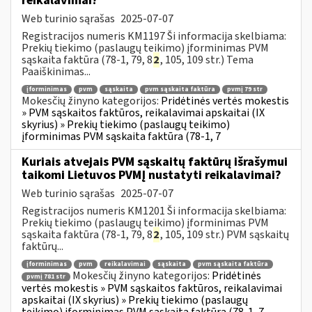
reikalavimai?
Web turinio sąrašas
2025-07-07
Registracijos numeris KM1197 Ši informacija skelbiama:
Prekių tiekimo (paslaugų teikimo) įforminimas PVM
sąskaita faktūra (78-1, 79, 8
2
, 105, 109 str.) Tema
Paaiškinimas...
įforminimas
pvm
sąskaita
pvm sąskaita faktūra
pvmį 79 str
Mokesčių žinyno kategorijos:
Pridėtinės vertės mokestis
» PVM sąskaitos faktūros, reikalavimai apskaitai (IX
skyrius) » Prekių tiekimo (paslaugų teikimo)
įforminimas PVM sąskaita faktūra (78-1, 7
Kuriais atvejais PVM sąskaitų faktūrų išrašymui
taikomi Lietuvos PVMĮ nustatyti reikalavimai?
Web turinio sąrašas
2025-07-07
Registracijos numeris KM1201 Ši informacija skelbiama:
Prekių tiekimo (paslaugų teikimo) įforminimas PVM
sąskaita faktūra (78-1, 79, 8
2
, 105, 109 str.) PVM sąskaitų
faktūrų...
įforminimas
pvm
reikalavimai
sąskaita
pvm sąskaita faktūra
Mokesčių žinyno kategorijos:
Pridėtinės
pvmį 781 str
vertės mokestis » PVM sąskaitos faktūros, reikalavimai
apskaitai (IX skyrius) » Prekių tiekimo (paslaugų
teikimo) įforminimas PVM sąskaita faktūra (78-1, 7