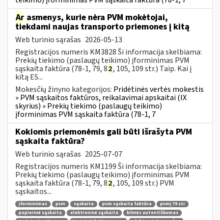
Ar
asmenys, kurie nėra PVM mokėtojai,
tiekdami naujas transporto priemones į kitą
Web turinio sąrašas
2026-05-13
Registracijos numeris KM3828 Ši informacija skelbiama:
Prekių tiekimo (paslaugų teikimo) įforminimas PVM
sąskaita faktūra (78-1, 79, 8
2
, 105, 109 str.) Taip. Kai į
kitą ES...
Mokesčių žinyno kategorijos:
Pridėtinės vertės mokestis
» PVM sąskaitos faktūros, reikalavimai apskaitai (IX
skyrius) » Prekių tiekimo (paslaugų teikimo)
įforminimas PVM sąskaita faktūra (78-1, 7
Kokiomis priemonėmis gali būti išrašyta PVM
sąskaita faktūra?
Web turinio sąrašas
2025-07-07
Registracijos numeris KM1199 Ši informacija skelbiama:
Prekių tiekimo (paslaugų teikimo) įforminimas PVM
sąskaita faktūra (78-1, 79, 8
2
, 105, 109 str.) PVM
sąskaitos...
įforminimas
pvm
sąskaita
pvm sąskaita faktūra
pvmį 79 str
popierinė sąskaita
elektroninė sąskaita
kilmės autentiškumas