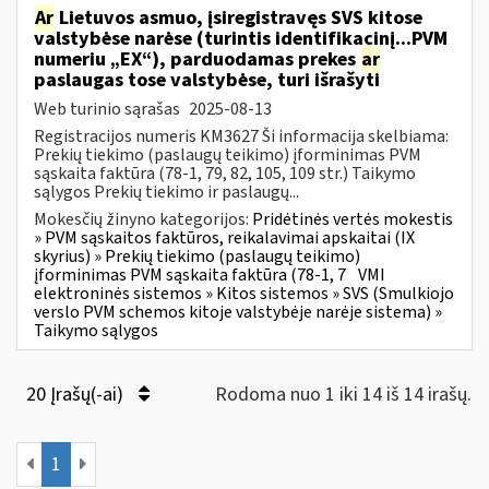
Ar
Lietuvos asmuo, įsiregistravęs SVS kitose
valstybėse narėse (turintis identifikacinį...PVM
numeriu „EX“), parduodamas prekes
ar
paslaugas tose valstybėse, turi išrašyti
Web turinio sąrašas
2025-08-13
Registracijos numeris KM3627 Ši informacija skelbiama:
Prekių tiekimo (paslaugų teikimo) įforminimas PVM
sąskaita faktūra (78-1, 79, 82, 105, 109 str.) Taikymo
sąlygos Prekių tiekimo ir paslaugų...
Mokesčių žinyno kategorijos:
Pridėtinės vertės mokestis
» PVM sąskaitos faktūros, reikalavimai apskaitai (IX
skyrius) » Prekių tiekimo (paslaugų teikimo)
įforminimas PVM sąskaita faktūra (78-1, 7
VMI
elektroninės sistemos » Kitos sistemos » SVS (Smulkiojo
verslo PVM schemos kitoje valstybėje narėje sistema) »
Taikymo sąlygos
20 Įrašų(-ai)
Rodoma nuo 1 iki 14 iš 14 irašų.
1