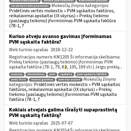
turinio vientisumas
turinio įskaitomumas
elektroninis parašas
Mokesčių žinyno kategorijos:
verslo kontrolės priemonės
Pridėtinės vertės mokestis » PVM sąskaitos faktūros,
reikalavimai apskaitai (IX skyrius) » Prekių tiekimo
(paslaugų teikimo) įforminimas PVM sąskaita faktūra
(78-1, 7
Kuriuo atveju avanso gavimas įforminamas
PVM sąskaita faktūra?
Web turinio sąrašas
2018-12-22
Registracijos numeris KM1205 Ši informacija skelbiama:
Prekių tiekimo (paslaugų teikimo) įforminimas PVM
sąskaita faktūra (78-1, 79, 8
2
, 105, 109 str.) Jeigu prekių...
avansas
įforminimas
pvm
sąskaita
pvm sąskaita faktūra
Mokesčių žinyno
pvmį 79 str
avanso gavimas
pvm nuo avanso
kategorijos:
Pridėtinės vertės mokestis » PVM sąskaitos
faktūros, reikalavimai apskaitai (IX skyrius) » Prekių
tiekimo (paslaugų teikimo) įforminimas PVM sąskaita
faktūra (78-1, 7
Kokiais atvejais galima išrašyti supaprastintą
PVM sąskaitą faktūrą?
Web turinio sąrašas
2025-07-07
Registracijos numeris KM3554 Ši informacija skelbiama: