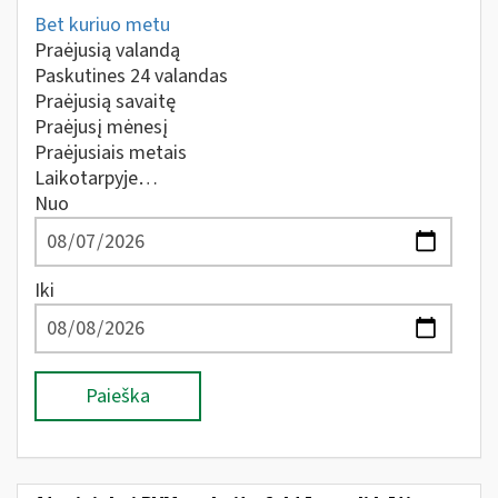
Bet kuriuo metu
Praėjusią valandą
Paskutines 24 valandas
Praėjusią savaitę
Praėjusį mėnesį
Praėjusiais metais
Laikotarpyje…
Nuo
Iki
Paieška