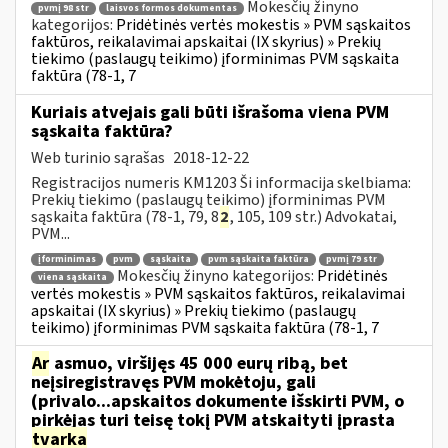
Mokesčių žinyno
pvmį 98 str
laisvos formos dokumentas
kategorijos:
Pridėtinės vertės mokestis » PVM sąskaitos
faktūros, reikalavimai apskaitai (IX skyrius) » Prekių
tiekimo (paslaugų teikimo) įforminimas PVM sąskaita
faktūra (78-1, 7
Kuriais atvejais gali būti išrašoma viena PVM
sąskaita faktūra?
Web turinio sąrašas
2018-12-22
Registracijos numeris KM1203 Ši informacija skelbiama:
Prekių tiekimo (paslaugų teikimo) įforminimas PVM
sąskaita faktūra (78-1, 79, 8
2
, 105, 109 str.) Advokatai,
PVM...
įforminimas
pvm
sąskaita
pvm sąskaita faktūra
pvmį 79 str
Mokesčių žinyno kategorijos:
Pridėtinės
viena sąskaita
vertės mokestis » PVM sąskaitos faktūros, reikalavimai
apskaitai (IX skyrius) » Prekių tiekimo (paslaugų
teikimo) įforminimas PVM sąskaita faktūra (78-1, 7
Ar
asmuo, viršijęs 45 000 eurų ribą, bet
neįsiregistravęs PVM mokėtoju, gali
(privalo...apskaitos dokumente išskirti PVM, o
pirkėjas turi teisę tokį PVM atskaityti įprasta
tvarka