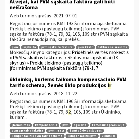
Atvejai, kai PVM sąskaita faktūra gali būti
neišrašoma
Web turinio sąrašas
2021-07-01
Registracijos numeris KM1193 Ši informacija skelbiama:
Prekių tiekimo (paslaugų teikimo) įforminimas PVM
sąskaita faktūra (78-1, 79, 82, 105, 109 str.) PVM sąskaita
faktūra nenaudojama, kai prekės...
pvm
sąskaita
pvm sąskaita faktūra
pvm 79 str
faktūra neišrašoma
Mokesčių žinyno kategorijos:
Pridėtinės vertės mokestis
» PVM sąskaitos faktūros, reikalavimai apskaitai (IX
skyrius) » Prekių tiekimo (paslaugų teikimo)
įforminimas PVM sąskaita faktūra (78-1, 7
ūkininkų, kuriems taikoma kompensacinio PVM
tarifo schema, žemės ūkio produkcijos
ir
Web turinio sąrašas
2018-11-22
Registracijos numeris KM1196 Ši informacija skelbiama:
Prekių tiekimo (paslaugų teikimo) įforminimas PVM
sąskaita faktūra (78-1, 79, 8
2
, 105, 109 str.) Ūkininko,
kuriam...
įforminimas
kompensacinis
pvm
sąskaita
žemės ūkio produkcija
pvm sąskaita faktūra
pvmį 79 str
žemės ūkio paslaugos
kompensacinio pvm tarifo schema
kompensacinis pvm
ūkininkai