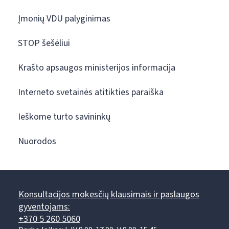
Įmonių VDU palyginimas
STOP šešėliui
Krašto apsaugos ministerijos informacija
Interneto svetainės atitikties paraiška
Ieškome turto savininkų
Nuorodos
Konsultacijos mokesčių klausimais ir paslaugos
gyventojams:
+370 5 260 5060