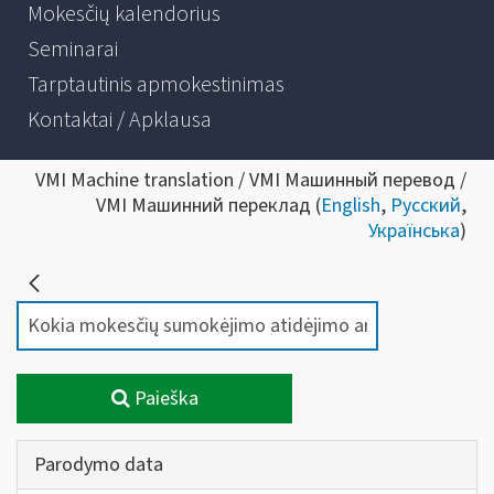
Mokesčių kalendorius
Seminarai
Tarptautinis apmokestinimas
Kontaktai / Apklausa
VMI Machine translation / VMI Машинный перевод /
VMI Машинний переклад (
English
,
Русский
,
Українська
)
Paieška
Parodymo data