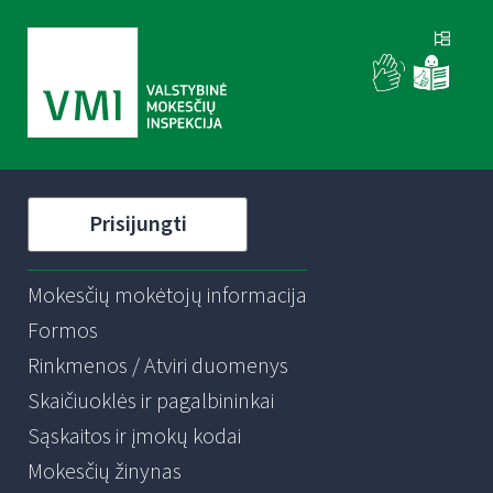
Prisijungti
Mokesčių mokėtojų informacija
Formos
Rinkmenos / Atviri duomenys
Skaičiuoklės ir pagalbininkai
Sąskaitos ir įmokų kodai
Mokesčių žinynas