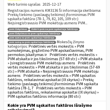
Web turinio sąrašas
2025-12-17
Registracijos numeris KM3136 Ši informacija skelbiama:
Prekių tiekimo (paslaugų teikimo) įforminimas PVM
sąskaita faktūra (78-1, 79, 82, 105, 109 str.)
Neįsiregistravusio PVM mokėtoju asmens PVM...
pvm išskyrimas
išskirti pvm ne pvm sąskaitoje faktūroje
pvm išskyrimas ne pvm sąskaitoje faktūroje
pvm suma ne pvm sąskaitoje faktūroje
Mokesčių žinyno
pvm sumą ne pvm sąskaitoje faktūroje
kategorijos:
Pridėtinės vertės mokestis » PVM
sumokėjimas, grąžintino PVM apskaičiavimas, PVM
permokos įskaitymas ir
Pridėtinės vertės mokestis »
PVM atskaita ir jos tikslinimas (57-69 str.) » PVM atskaita
» Įsiregistravusio PVM mokėtoju asmens
Pridėtinės
vertės mokestis » PVM atskaita ir jos tikslinimas (57-69
str.) » PVM atskaita » Neįsiregistravusio PVM mokėtoju
asmens
Pridėtinės vertės mokestis » PVM sąskaitos
faktūros, reikalavimai apskaitai (IX skyrius) » Prekių
tiekimo (paslaugų teikimo) įforminimas PVM sąskaita
faktūra (78-1, 7
Pridėtinės vertės mokestis » PVM
sąskaitos faktūros, reikalavimai apskaitai (IX skyrius) »
PVM sąskaitos faktūros informacija (80 str.)
Kokie yra PVM sąskaitos faktūros išrašymo