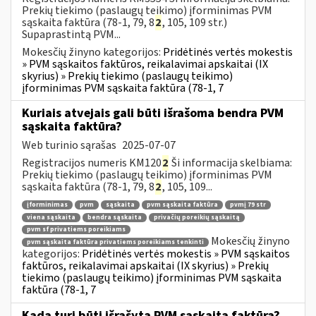
Prekių tiekimo (paslaugų teikimo) įforminimas PVM
sąskaita faktūra (78-1, 79, 8
2
, 105, 109 str.)
Supaprastintą PVM...
Mokesčių žinyno kategorijos:
Pridėtinės vertės mokestis
» PVM sąskaitos faktūros, reikalavimai apskaitai (IX
skyrius) » Prekių tiekimo (paslaugų teikimo)
įforminimas PVM sąskaita faktūra (78-1, 7
Kuriais atvejais gali būti išrašoma bendra PVM
sąskaita faktūra?
Web turinio sąrašas
2025-07-07
Registracijos numeris KM120
2
Ši informacija skelbiama:
Prekių tiekimo (paslaugų teikimo) įforminimas PVM
sąskaita faktūra (78-1, 79, 8
2
, 105, 109...
įforminimas
pvm
sąskaita
pvm sąskaita faktūra
pvmį 79 str
viena sąskaita
bendra sąskaita
privačių poreikių sąskaitą
pvm sf privatiems poreikiams
Mokesčių žinyno
pvm sąskaita faktūra privatiems poreikiams tenkinti
kategorijos:
Pridėtinės vertės mokestis » PVM sąskaitos
faktūros, reikalavimai apskaitai (IX skyrius) » Prekių
tiekimo (paslaugų teikimo) įforminimas PVM sąskaita
faktūra (78-1, 7
Kada turi būti išrašyta PVM sąskaita faktūra?