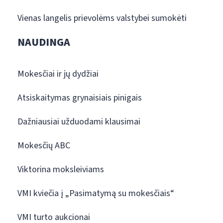
Vienas langelis prievolėms valstybei sumokėti
NAUDINGA
Mokesčiai ir jų dydžiai
Atsiskaitymas grynaisiais pinigais
Dažniausiai užduodami klausimai
Mokesčių ABC
Viktorina moksleiviams
VMI kviečia į „Pasimatymą su mokesčiais“
VMI turto aukcionai