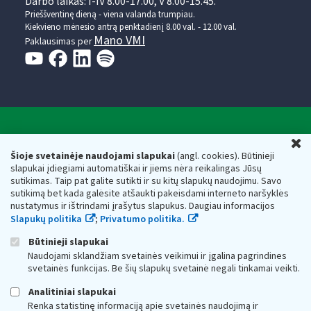
Darbo laikas: I-IV 8.00-17.00, V 8.00-15.45.
Prieššventinę dieną - viena valanda trumpiau.
Kiekvieno mėnesio antrą penktadienį 8.00 val. - 12.00 val.
Mano VMI
Paklausimas per
Valstybinė mokesčių inspekcija prie Lietuvos
U
Respublikos finansų ministerijos
Šioje svetainėje naudojami slapukai
(angl. cookies). Būtinieji
slapukai įdiegiami automatiškai ir jiems nėra reikalingas Jūsų
Biudžetinė įstaiga. Juridinio asmens kodas — 188659752,
sutikimas. Taip pat galite sutikti ir su kitų slapukų naudojimu. Savo
adresas: Vasario 16-osios g. 14, 01107 Vilnius, Lietuva, el.paštas:
sutikimą bet kada galėsite atšaukti pakeisdami interneto naršyklės
vmi@vmi.lt
, E. pristatymo dėžutės adresas 188659752
nustatymus ir ištrindami įrašytus slapukus. Daugiau informacijos
Duomenys apie Valstybinę mokesčių inspekciją prie Lietuvos
Slapukų politika
;
Privatumo politika.
Respublikos finansų ministerijos kaupiami ir saugomi Juridinių
asmenų registre
Būtinieji slapukai
Naudojami sklandžiam svetainės veikimui ir įgalina pagrindines
svetainės funkcijas. Be šių slapukų svetainė negali tinkamai veikti.
Analitiniai slapukai
Renka statistinę informaciją apie svetainės naudojimą ir