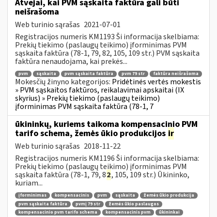
Atvejai, kai PVM sąskaita faktūra gali būti
neišrašoma
Web turinio sąrašas
2021-07-01
Registracijos numeris KM1193 Ši informacija skelbiama:
Prekių tiekimo (paslaugų teikimo) įforminimas PVM
sąskaita faktūra (78-1, 79, 82, 105, 109 str.) PVM sąskaita
faktūra nenaudojama, kai prekės...
pvm
sąskaita
pvm sąskaita faktūra
pvm 79 str
faktūra neišrašoma
Mokesčių žinyno kategorijos:
Pridėtinės vertės mokestis
» PVM sąskaitos faktūros, reikalavimai apskaitai (IX
skyrius) » Prekių tiekimo (paslaugų teikimo)
įforminimas PVM sąskaita faktūra (78-1, 7
ūkininkų, kuriems taikoma kompensacinio PVM
tarifo schema, žemės ūkio produkcijos
ir
Web turinio sąrašas
2018-11-22
Registracijos numeris KM1196 Ši informacija skelbiama:
Prekių tiekimo (paslaugų teikimo) įforminimas PVM
sąskaita faktūra (78-1, 79, 8
2
, 105, 109 str.) Ūkininko,
kuriam...
įforminimas
kompensacinis
pvm
sąskaita
žemės ūkio produkcija
pvm sąskaita faktūra
pvmį 79 str
žemės ūkio paslaugos
kompensacinio pvm tarifo schema
kompensacinis pvm
ūkininkai