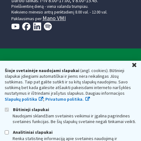
Darbo laikas: I-IV 8.00-17.00, V 8.00-15.45.
Prieššventinę dieną - viena valanda trumpiau.
Kiekvieno mėnesio antrą penktadienį 8.00 val. - 12.00 val.
Mano VMI
Paklausimas per
Valstybinė mokesčių inspekcija prie Lietuvos
U
Respublikos finansų ministerijos
Šioje svetainėje naudojami slapukai
(angl. cookies). Būtinieji
slapukai įdiegiami automatiškai ir jiems nėra reikalingas Jūsų
Biudžetinė įstaiga. Juridinio asmens kodas — 188659752,
sutikimas. Taip pat galite sutikti ir su kitų slapukų naudojimu. Savo
adresas: Vasario 16-osios g. 14, 01107 Vilnius, Lietuva, el.paštas:
sutikimą bet kada galėsite atšaukti pakeisdami interneto naršyklės
vmi@vmi.lt
, E. pristatymo dėžutės adresas 188659752
nustatymus ir ištrindami įrašytus slapukus. Daugiau informacijos
Duomenys apie Valstybinę mokesčių inspekciją prie Lietuvos
Slapukų politika
;
Privatumo politika.
Respublikos finansų ministerijos kaupiami ir saugomi Juridinių
asmenų registre
Būtinieji slapukai
Naudojami sklandžiam svetainės veikimui ir įgalina pagrindines
svetainės funkcijas. Be šių slapukų svetainė negali tinkamai veikti.
Analitiniai slapukai
Renka statistinę informaciją apie svetainės naudojimą ir