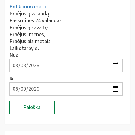
Bet kuriuo metu
Praėjusią valandą
Paskutines 24 valandas
Praėjusią savaitę
Praėjusį mėnesį
Praėjusiais metais
Laikotarpyje…
Nuo
Iki
Paieška