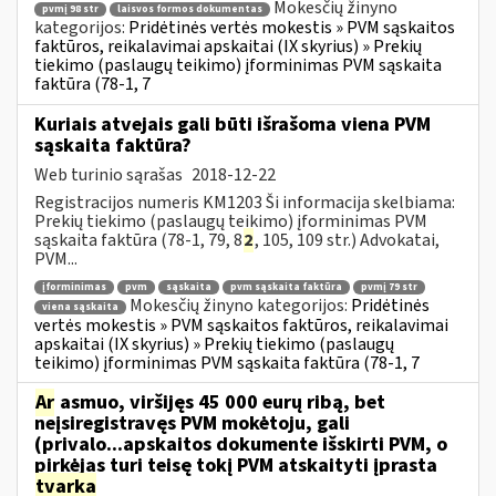
Mokesčių žinyno
pvmį 98 str
laisvos formos dokumentas
kategorijos:
Pridėtinės vertės mokestis » PVM sąskaitos
faktūros, reikalavimai apskaitai (IX skyrius) » Prekių
tiekimo (paslaugų teikimo) įforminimas PVM sąskaita
faktūra (78-1, 7
Kuriais atvejais gali būti išrašoma viena PVM
sąskaita faktūra?
Web turinio sąrašas
2018-12-22
Registracijos numeris KM1203 Ši informacija skelbiama:
Prekių tiekimo (paslaugų teikimo) įforminimas PVM
sąskaita faktūra (78-1, 79, 8
2
, 105, 109 str.) Advokatai,
PVM...
įforminimas
pvm
sąskaita
pvm sąskaita faktūra
pvmį 79 str
Mokesčių žinyno kategorijos:
Pridėtinės
viena sąskaita
vertės mokestis » PVM sąskaitos faktūros, reikalavimai
apskaitai (IX skyrius) » Prekių tiekimo (paslaugų
teikimo) įforminimas PVM sąskaita faktūra (78-1, 7
Ar
asmuo, viršijęs 45 000 eurų ribą, bet
neįsiregistravęs PVM mokėtoju, gali
(privalo...apskaitos dokumente išskirti PVM, o
pirkėjas turi teisę tokį PVM atskaityti įprasta
tvarka