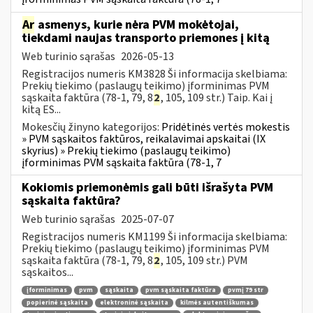
Ar
asmenys, kurie nėra PVM mokėtojai,
tiekdami naujas transporto priemones į kitą
Web turinio sąrašas
2026-05-13
Registracijos numeris KM3828 Ši informacija skelbiama:
Prekių tiekimo (paslaugų teikimo) įforminimas PVM
sąskaita faktūra (78-1, 79, 8
2
, 105, 109 str.) Taip. Kai į
kitą ES...
Mokesčių žinyno kategorijos:
Pridėtinės vertės mokestis
» PVM sąskaitos faktūros, reikalavimai apskaitai (IX
skyrius) » Prekių tiekimo (paslaugų teikimo)
įforminimas PVM sąskaita faktūra (78-1, 7
Kokiomis priemonėmis gali būti išrašyta PVM
sąskaita faktūra?
Web turinio sąrašas
2025-07-07
Registracijos numeris KM1199 Ši informacija skelbiama:
Prekių tiekimo (paslaugų teikimo) įforminimas PVM
sąskaita faktūra (78-1, 79, 8
2
, 105, 109 str.) PVM
sąskaitos...
įforminimas
pvm
sąskaita
pvm sąskaita faktūra
pvmį 79 str
popierinė sąskaita
elektroninė sąskaita
kilmės autentiškumas