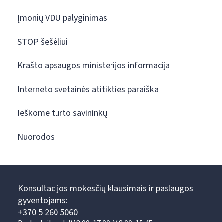
Įmonių VDU palyginimas
STOP šešėliui
Krašto apsaugos ministerijos informacija
Interneto svetainės atitikties paraiška
Ieškome turto savininkų
Nuorodos
Konsultacijos mokesčių klausimais ir paslaugos
gyventojams:
+370 5 260 5060