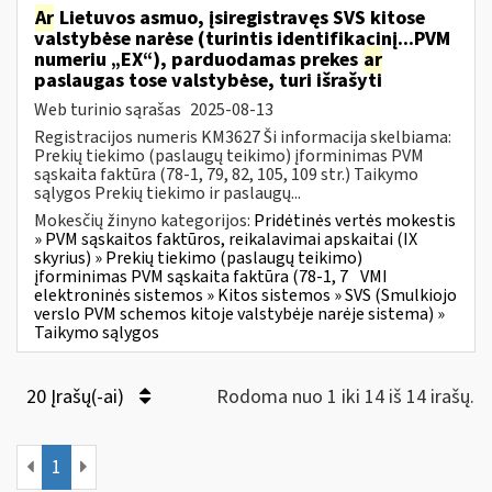
Ar
Lietuvos asmuo, įsiregistravęs SVS kitose
valstybėse narėse (turintis identifikacinį...PVM
numeriu „EX“), parduodamas prekes
ar
paslaugas tose valstybėse, turi išrašyti
Web turinio sąrašas
2025-08-13
Registracijos numeris KM3627 Ši informacija skelbiama:
Prekių tiekimo (paslaugų teikimo) įforminimas PVM
sąskaita faktūra (78-1, 79, 82, 105, 109 str.) Taikymo
sąlygos Prekių tiekimo ir paslaugų...
Mokesčių žinyno kategorijos:
Pridėtinės vertės mokestis
» PVM sąskaitos faktūros, reikalavimai apskaitai (IX
skyrius) » Prekių tiekimo (paslaugų teikimo)
įforminimas PVM sąskaita faktūra (78-1, 7
VMI
elektroninės sistemos » Kitos sistemos » SVS (Smulkiojo
verslo PVM schemos kitoje valstybėje narėje sistema) »
Taikymo sąlygos
20 Įrašų(-ai)
Rodoma nuo 1 iki 14 iš 14 irašų.
1