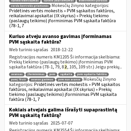
turinio vientisumas
turinio įskaitomumas
elektroninis parašas
Mokesčių žinyno kategorijos:
verslo kontrolės priemonės
Pridėtinės vertės mokestis » PVM sąskaitos faktūros,
reikalavimai apskaitai (IX skyrius) » Prekių tiekimo
(paslaugų teikimo) įforminimas PVM sąskaita faktūra
(78-1, 7
Kuriuo atveju avanso gavimas įforminamas
PVM sąskaita faktūra?
Web turinio sąrašas
2018-12-22
Registracijos numeris KM1205 Ši informacija skelbiama:
Prekių tiekimo (paslaugų teikimo) įforminimas PVM
sąskaita faktūra (78-1, 79, 8
2
, 105, 109 str.) Jeigu prekių...
avansas
įforminimas
pvm
sąskaita
pvm sąskaita faktūra
Mokesčių žinyno
pvmį 79 str
avanso gavimas
pvm nuo avanso
kategorijos:
Pridėtinės vertės mokestis » PVM sąskaitos
faktūros, reikalavimai apskaitai (IX skyrius) » Prekių
tiekimo (paslaugų teikimo) įforminimas PVM sąskaita
faktūra (78-1, 7
Kokiais atvejais galima išrašyti supaprastintą
PVM sąskaitą faktūrą?
Web turinio sąrašas
2025-07-07
Registracijos numeris KM3554 Ši informacija skelbiama: