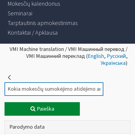
Mokesčių kalendorius
Seminarai
Tarptautinis apmokestinimas
Kontaktai / Apklausa
VMI Machine translation / VMI Машинный перевод /
VMI Машинний переклад (
English
,
Русский
,
Українська
)
Paieška
Parodymo data