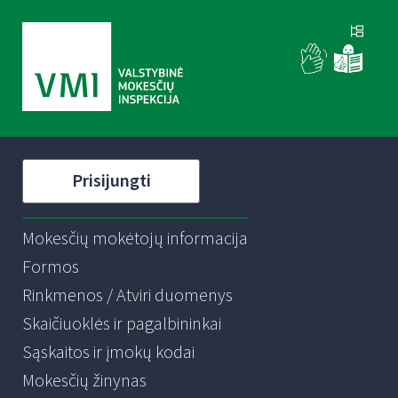
Prisijungti
Mokesčių mokėtojų informacija
Formos
Rinkmenos / Atviri duomenys
Skaičiuoklės ir pagalbininkai
Sąskaitos ir įmokų kodai
Mokesčių žinynas