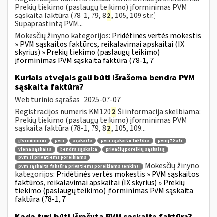
Prekių tiekimo (paslaugų teikimo) įforminimas PVM
sąskaita faktūra (78-1, 79, 8
2
, 105, 109 str.)
Supaprastintą PVM...
Mokesčių žinyno kategorijos:
Pridėtinės vertės mokestis
» PVM sąskaitos faktūros, reikalavimai apskaitai (IX
skyrius) » Prekių tiekimo (paslaugų teikimo)
įforminimas PVM sąskaita faktūra (78-1, 7
Kuriais atvejais gali būti išrašoma bendra PVM
sąskaita faktūra?
Web turinio sąrašas
2025-07-07
Registracijos numeris KM120
2
Ši informacija skelbiama:
Prekių tiekimo (paslaugų teikimo) įforminimas PVM
sąskaita faktūra (78-1, 79, 8
2
, 105, 109...
įforminimas
pvm
sąskaita
pvm sąskaita faktūra
pvmį 79 str
viena sąskaita
bendra sąskaita
privačių poreikių sąskaitą
pvm sf privatiems poreikiams
Mokesčių žinyno
pvm sąskaita faktūra privatiems poreikiams tenkinti
kategorijos:
Pridėtinės vertės mokestis » PVM sąskaitos
faktūros, reikalavimai apskaitai (IX skyrius) » Prekių
tiekimo (paslaugų teikimo) įforminimas PVM sąskaita
faktūra (78-1, 7
Kada turi būti išrašyta PVM sąskaita faktūra?