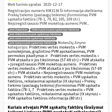
Web turinio sąrašas
2025-12-17
Registracijos numeris KM3136 Ši informacija skelbiama:
Prekių tiekimo (paslaugų teikimo) įforminimas PVM
sąskaita faktūra (78-1, 79, 82, 105, 109 str.)
Neįsiregistravusio PVM mokėtoju asmens PVM...
pvm išskyrimas
išskirti pvm ne pvm sąskaitoje faktūroje
pvm išskyrimas ne pvm sąskaitoje faktūroje
pvm suma ne pvm sąskaitoje faktūroje
Mokesčių žinyno
pvm sumą ne pvm sąskaitoje faktūroje
kategorijos:
Pridėtinės vertės mokestis » PVM
sumokėjimas, grąžintino PVM apskaičiavimas, PVM
permokos įskaitymas ir
Pridėtinės vertės mokestis »
PVM atskaita ir jos tikslinimas (57-69 str.) » PVM atskaita
» Įsiregistravusio PVM mokėtoju asmens
Pridėtinės
vertės mokestis » PVM atskaita ir jos tikslinimas (57-69
str.) » PVM atskaita » Neįsiregistravusio PVM mokėtoju
asmens
Pridėtinės vertės mokestis » PVM sąskaitos
faktūros, reikalavimai apskaitai (IX skyrius) » Prekių
tiekimo (paslaugų teikimo) įforminimas PVM sąskaita
faktūra (78-1, 7
Pridėtinės vertės mokestis » PVM
sąskaitos faktūros, reikalavimai apskaitai (IX skyrius) »
PVM sąskaitos faktūros informacija (80 str.)
Kuriais atvejais PVM sąskaitų faktūrų išrašymui