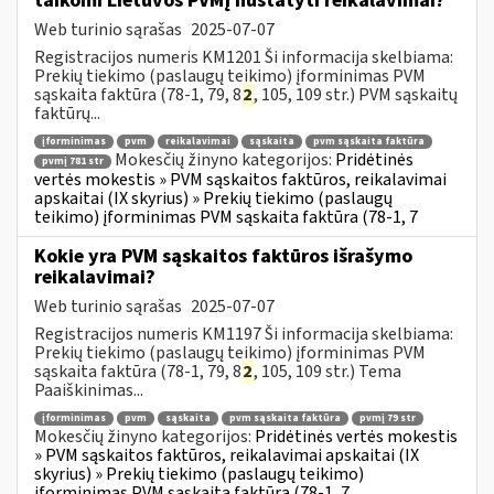
taikomi Lietuvos PVMĮ nustatyti reikalavimai?
Web turinio sąrašas
2025-07-07
Registracijos numeris KM1201 Ši informacija skelbiama:
Prekių tiekimo (paslaugų teikimo) įforminimas PVM
sąskaita faktūra (78-1, 79, 8
2
, 105, 109 str.) PVM sąskaitų
faktūrų...
įforminimas
pvm
reikalavimai
sąskaita
pvm sąskaita faktūra
Mokesčių žinyno kategorijos:
Pridėtinės
pvmį 781 str
vertės mokestis » PVM sąskaitos faktūros, reikalavimai
apskaitai (IX skyrius) » Prekių tiekimo (paslaugų
teikimo) įforminimas PVM sąskaita faktūra (78-1, 7
Kokie yra PVM sąskaitos faktūros išrašymo
reikalavimai?
Web turinio sąrašas
2025-07-07
Registracijos numeris KM1197 Ši informacija skelbiama:
Prekių tiekimo (paslaugų teikimo) įforminimas PVM
sąskaita faktūra (78-1, 79, 8
2
, 105, 109 str.) Tema
Paaiškinimas...
įforminimas
pvm
sąskaita
pvm sąskaita faktūra
pvmį 79 str
Mokesčių žinyno kategorijos:
Pridėtinės vertės mokestis
» PVM sąskaitos faktūros, reikalavimai apskaitai (IX
skyrius) » Prekių tiekimo (paslaugų teikimo)
įforminimas PVM sąskaita faktūra (78-1, 7