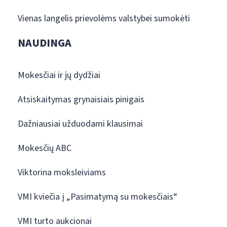
Vienas langelis prievolėms valstybei sumokėti
NAUDINGA
Mokesčiai ir jų dydžiai
Atsiskaitymas grynaisiais pinigais
Dažniausiai užduodami klausimai
Mokesčių ABC
Viktorina moksleiviams
VMI kviečia į „Pasimatymą su mokesčiais“
VMI turto aukcionai