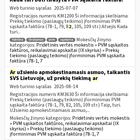
Web turinio sąrašas
2025-07-07
Registracijos numeris KM1200 Ši informacija skelbiama:
Prekių tiekimo (paslaugų teikimo) įforminimas PVM
sąskaita faktūra (78-1, 79, 8
2
, 105, 109 str.) Atvejis Kada
turi...
Mokesčių žinyno
faktūra
išrašymas
pvm
sąskaita
kategorijos:
Pridėtinės vertės mokestis » PVM sąskaitos
faktūros, reikalavimai apskaitai (IX skyrius) » Prekių
tiekimo (paslaugų teikimo) įforminimas PVM sąskaita
faktūra (78-1, 7
Ar
užsienio apmokestinamasis asmuo, taikantis
SVS Lietuvoje, už prekių tiekimą
ar
Web turinio sąrašas
2025-08-14
Registracijos numeris KM3630 Ši informacija skelbiama:
Prekių tiekimo (paslaugų teikimo) įforminimas PVM
sąskaita faktūra (78-1, 79, 82, 105, 109 str.) Taip, turi.
Užsienio apmokestinamasis asmuo,...
Mokesčių žinyno kategorijos:
Pridėtinės vertės mokestis
» PVM sąskaitos faktūros, reikalavimai apskaitai (IX
skyrius) » Prekių tiekimo (paslaugų teikimo)
įforminimas PVM sąskaita faktūra (78-1, 7