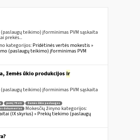
o (paslaugų teikimo) įforminimas PVM sąskaita
i prekės...
no kategorijos:
Pridėtinės vertės mokestis »
iekimo (paslaugų teikimo) įforminimas PVM
a, žemės ūkio produkcijos
ir
o (paslaugų teikimo) įforminimas PVM sąskaita
a
pvmį 79 str
žemės ūkio paslaugos
Mokesčių žinyno kategorijos:
mos dokumentas
itai (IX skyrius) » Prekių tiekimo (paslaugų
ra?