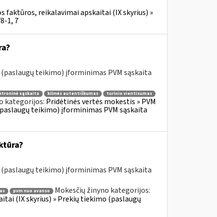
 faktūros, reikalavimai apskaitai (IX skyrius) »
8-1, 7
ra?
o (paslaugų teikimo) įforminimas PVM sąskaita
ktroninė sąskaita
kilmės autentiškumas
turinio vientisumas
o kategorijos:
Pridėtinės vertės mokestis » PVM
o (paslaugų teikimo) įforminimas PVM sąskaita
ktūra?
o (paslaugų teikimo) įforminimas PVM sąskaita
Mokesčių žinyno kategorijos:
as
pvm nuo avanso
itai (IX skyrius) » Prekių tiekimo (paslaugų