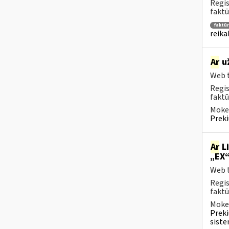
Regis
faktū
faktū
reika
Ar
už
Web t
Regis
faktū
Mokes
Preki
Ar
Li
„EX“
Web t
Regis
faktū
Mokes
Preki
siste