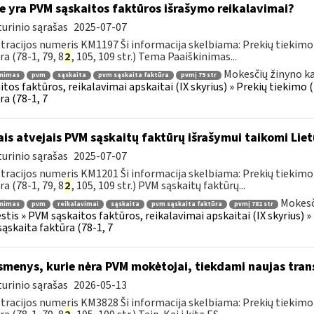
e yra PVM sąskaitos faktūros išrašymo reikalavimai?
urinio sąrašas
2025-07-07
tracijos numeris KM1197 Ši informacija skelbiama: Prekių tiekim
ra (78-1, 79, 8
2
, 105, 109 str.) Tema Paaiškinimas...
Mokesčių žinyno ka
inimas
pvm
sąskaita
pvm sąskaita faktūra
pvmį 79 str
itos faktūros, reikalavimai apskaitai (IX skyrius) » Prekių tiekim
ra (78-1, 7
ais atvejais PVM sąskaitų faktūrų išrašymui taikomi Lie
urinio sąrašas
2025-07-07
tracijos numeris KM1201 Ši informacija skelbiama: Prekių tiekim
ra (78-1, 79, 8
2
, 105, 109 str.) PVM sąskaitų faktūrų...
Mokesč
inimas
pvm
reikalavimai
sąskaita
pvm sąskaita faktūra
pvmį 781 str
tis » PVM sąskaitos faktūros, reikalavimai apskaitai (IX skyrius) 
ąskaita faktūra (78-1, 7
menys, kurie nėra PVM mokėtojai, tiekdami naujas tran
urinio sąrašas
2026-05-13
tracijos numeris KM3828 Ši informacija skelbiama: Prekių tiekim