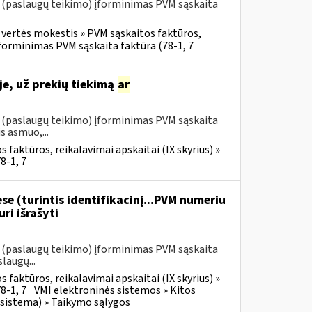
o (paslaugų teikimo) įforminimas PVM sąskaita
 vertės mokestis » PVM sąskaitos faktūros,
 įforminimas PVM sąskaita faktūra (78-1, 7
e, už prekių tiekimą
ar
o (paslaugų teikimo) įforminimas PVM sąskaita
s asmuo,...
 faktūros, reikalavimai apskaitai (IX skyrius) »
8-1, 7
se (turintis identifikacinį...PVM numeriu
ri išrašyti
o (paslaugų teikimo) įforminimas PVM sąskaita
laugų...
 faktūros, reikalavimai apskaitai (IX skyrius) »
8-1, 7
VMI elektroninės sistemos » Kitos
 sistema) » Taikymo sąlygos