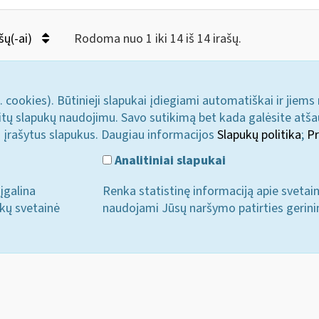
šų(-ai)
Rodoma nuo 1 iki 14 iš 14 irašų.
. cookies). Būtinieji slapukai įdiegiami automatiškai ir jiems
u kitų slapukų naudojimu. Savo sutikimą bet kada galėsite atš
i įrašytus slapukus. Daugiau informacijos
Slapukų politika
;
Pr
Analitiniai slapukai
įgalina
Renka statistinę informaciją apie svetai
ukų svetainė
naudojami Jūsų naršymo patirties gerini