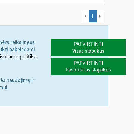
1
 nėra reikalingas
PATVIRTINTI
aukti pakeisdami
Visus slapukus
ivatumo politika.
PATVIRTINTI
Pasirinktus slapukus
nės naudojimą ir
mui.