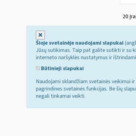
20 Įra
Uždaryti
Šioje svetainėje naudojami slapukai
(angl
Jūsų sutikimas. Taip pat galite sutikti ir s
interneto naršyklės nustatymus ir ištrindam
Būtinieji slapukai
Naudojami sklandžiam svetainės veikimui ir 
pagrindines svetainės funkcijas. Be šių slap
negali tinkamai veikti.