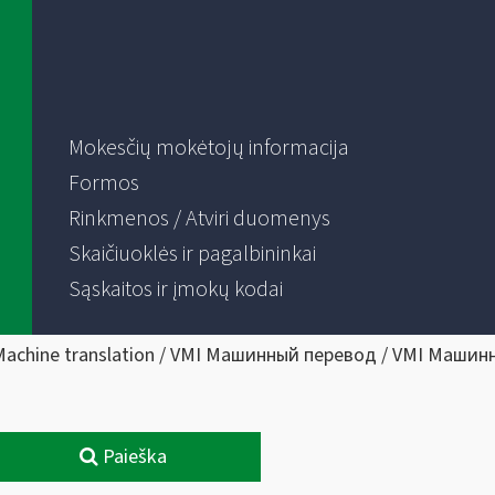
Mokesčių mokėtojų informacija
Formos
Rinkmenos / Atviri duomenys
Skaičiuoklės ir pagalbininkai
Sąskaitos ir įmokų kodai
Machine translation / VMI Машинный перевод / VMI Машин
Paieška