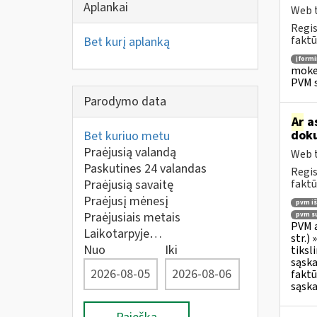
Aplankai
Web t
Regis
faktū
Bet kurį aplanką
įform
mokes
PVM s
Parodymo data
Ar
as
doku
Bet kuriuo metu
Praėjusią valandą
Web t
Paskutines 24 valandas
Regis
Praėjusią savaitę
faktū
Praėjusį mėnesį
pvm i
Praėjusiais metais
pvm su
PVM a
Laikotarpyje…
str.)
Nuo
Iki
tiksl
sąska
faktū
sąska