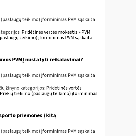
o (paslaugų teikimo) įforminimas PVM sąskaita
tegorijos:
Pridėtinės vertės mokestis » PVM
o (paslaugų teikimo) įforminimas PVM sąskaita
tuvos PVMĮ nustatyti reikalavimai?
o (paslaugų teikimo) įforminimas PVM sąskaita
ių žinyno kategorijos:
Pridėtinės vertės
» Prekių tiekimo (paslaugų teikimo) įforminimas
sporto priemones į kitą
o (paslaugų teikimo) įforminimas PVM sąskaita