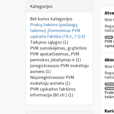
Kategorijos
Atve
Bet kurios kategorijos
Web t
Prekių tiekimo (paslaugų
Regis
teikimo) įforminimas PVM
faktū
sąskaita faktūra (78-1, 7
(14)
pvm
PVM s
Taikymo sąlygos
(1)
sąska
PVM sumokėjimas, grąžintino
PVM apskaičiavimas, PVM
permokos įskaitymas ir
(1)
ūkin
Įsiregistravusio PVM mokėtoju
Web t
asmens
(1)
Regis
Neįsiregistravusio PVM
faktū
mokėtoju asmens
(1)
įform
PVM sąskaitos faktūros
kompe
Pridė
informacija (80 str.)
(1)
teiki
Kuri