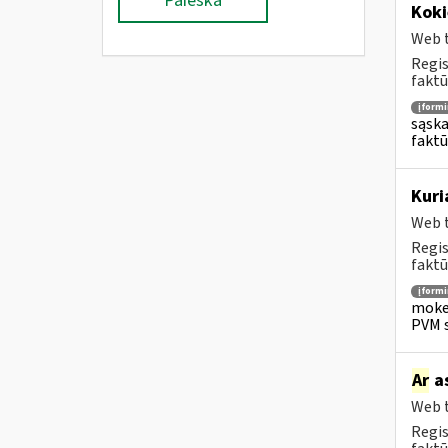
Paieška
Koki
Web t
Regis
faktū
įform
sąska
faktū
Kuri
Web t
Regis
faktū
įform
mokes
PVM s
Ar
as
Web t
Regis