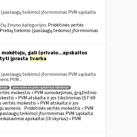
o (paslaugų teikimo) įforminimas PVM sąskaita
ių žinyno kategorijos:
Pridėtinės vertės
» Prekių tiekimo (paslaugų teikimo) įforminimas
 mokėtoju, gali (privalo...apskaitos
tyti įprasta
tvarka
o (paslaugų teikimo) įforminimas PVM sąskaita
mens PVM...
ūroje
pvm suma ne pvm sąskaitoje faktūroje
vertės mokestis » PVM sumokėjimas, grąžintino
kestis » PVM atskaita ir jos tikslinimas (57-69
s vertės mokestis » PVM atskaita ir jos
oju asmens
Pridėtinės vertės mokestis » PVM
o (paslaugų teikimo) įforminimas PVM sąskaita
eikalavimai apskaitai (IX skyrius) » PVM