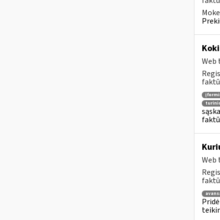
faktū
Mokes
Preki
Koki
Web t
Regis
faktū
įform
turin
sąska
faktū
Kuri
Web t
Regis
faktū
avans
Pridė
teiki