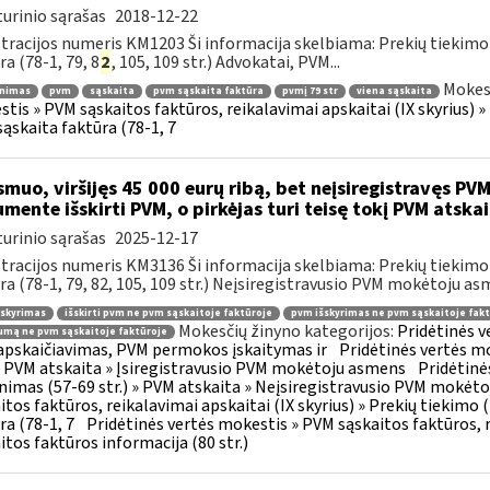
urinio sąrašas
2018-12-22
tracijos numeris KM1203 Ši informacija skelbiama: Prekių tiekim
ra (78-1, 79, 8
2
, 105, 109 str.) Advokatai, PVM...
Mokesč
inimas
pvm
sąskaita
pvm sąskaita faktūra
pvmį 79 str
viena sąskaita
tis » PVM sąskaitos faktūros, reikalavimai apskaitai (IX skyrius) 
ąskaita faktūra (78-1, 7
muo, viršijęs 45 000 eurų ribą, bet neįsiregistravęs PVM
mente išskirti PVM, o pirkėjas turi teisę tokį PVM atskai
urinio sąrašas
2025-12-17
tracijos numeris KM3136 Ši informacija skelbiama: Prekių tiekim
ra (78-1, 79, 82, 105, 109 str.) Neįsiregistravusio PVM mokėtoju as
šskyrimas
išskirti pvm ne pvm sąskaitoje faktūroje
pvm išskyrimas ne pvm sąskaitoje fakt
Mokesčių žinyno kategorijos:
Pridėtinės 
mą ne pvm sąskaitoje faktūroje
pskaičiavimas, PVM permokos įskaitymas ir
Pridėtinės vertės mo
 » PVM atskaita » Įsiregistravusio PVM mokėtoju asmens
Pridėtinė
inimas (57-69 str.) » PVM atskaita » Neįsiregistravusio PVM mokėt
itos faktūros, reikalavimai apskaitai (IX skyrius) » Prekių tiekim
ra (78-1, 7
Pridėtinės vertės mokestis » PVM sąskaitos faktūros, r
itos faktūros informacija (80 str.)