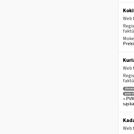
Koki
Web t
Regis
faktū
Mokes
Preki
Kuri
Web t
Regis
faktū
įform
pvm sf
» PVM
sąska
Kada
Web t