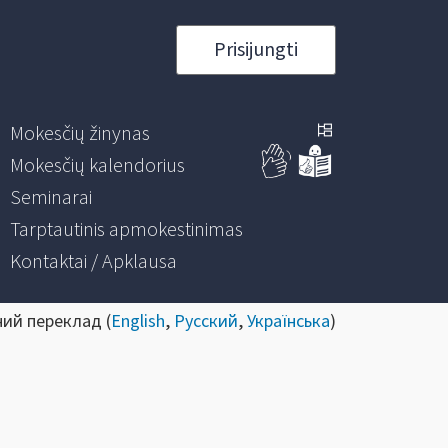
Prisijungti
Mokesčių žinynas
Mokesčių kalendorius
Seminarai
Tarptautinis apmokestinimas
Kontaktai / Apklausa
ний переклад (
English
,
Русский
,
Українська
)