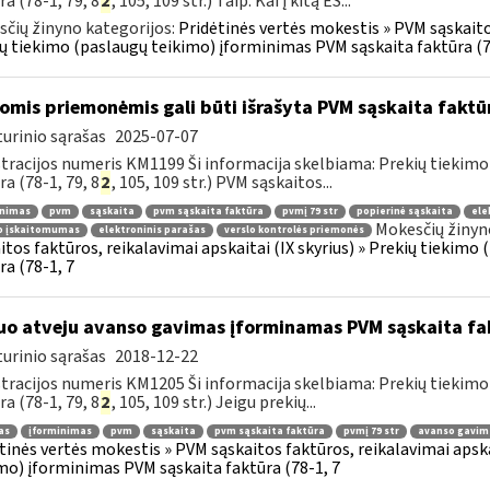
ra (78-1, 79, 8
2
, 105, 109 str.) Taip. Kai į kitą ES...
čių žinyno kategorijos:
Pridėtinės vertės mokestis » PVM sąskaitos
ų tiekimo (paslaugų teikimo) įforminimas PVM sąskaita faktūra (7
omis priemonėmis gali būti išrašyta PVM sąskaita faktū
urinio sąrašas
2025-07-07
tracijos numeris KM1199 Ši informacija skelbiama: Prekių tiekim
ra (78-1, 79, 8
2
, 105, 109 str.) PVM sąskaitos...
inimas
pvm
sąskaita
pvm sąskaita faktūra
pvmį 79 str
popierinė sąskaita
ele
Mokesčių žinyn
io įskaitomumas
elektroninis parašas
verslo kontrolės priemonės
itos faktūros, reikalavimai apskaitai (IX skyrius) » Prekių tiekim
ra (78-1, 7
uo atveju avanso gavimas įforminamas PVM sąskaita fa
urinio sąrašas
2018-12-22
tracijos numeris KM1205 Ši informacija skelbiama: Prekių tiekim
ra (78-1, 79, 8
2
, 105, 109 str.) Jeigu prekių...
as
įforminimas
pvm
sąskaita
pvm sąskaita faktūra
pvmį 79 str
avanso gavim
tinės vertės mokestis » PVM sąskaitos faktūros, reikalavimai apska
mo) įforminimas PVM sąskaita faktūra (78-1, 7