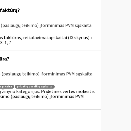
 faktūrą?
o (paslaugų teikimo) įforminimas PVM sąskaita
 faktūros, reikalavimai apskaitai (IX skyrius) »
8-1, 7
ūra?
o (paslaugų teikimo) įforminimas PVM sąskaita
sąskaita
privačių poreikių sąskaitą
 žinyno kategorijos:
Pridėtinės vertės mokestis
tiekimo (paslaugų teikimo) įforminimas PVM