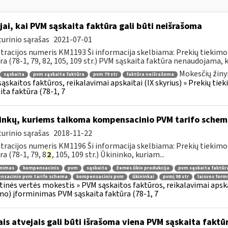
jai, kai PVM sąskaita faktūra gali būti neišrašoma
urinio sąrašas
2021-07-01
tracijos numeris KM1193 Ši informacija skelbiama: Prekių tiekim
ra (78-1, 79, 82, 105, 109 str.) PVM sąskaita faktūra nenaudojama, ka
Mokesčių žiny
sąskaita
pvm sąskaita faktūra
pvm 79 str
faktūra neišrašoma
ąskaitos faktūros, reikalavimai apskaitai (IX skyrius) » Prekių t
ita faktūra (78-1, 7
inkų, kuriems taikoma kompensacinio PVM tarifo schem
urinio sąrašas
2018-11-22
tracijos numeris KM1196 Ši informacija skelbiama: Prekių tiekim
ra (78-1, 79, 8
2
, 105, 109 str.) Ūkininko, kuriam...
inimas
kompensacinis
pvm
sąskaita
žemės ūkio produkcija
pvm sąskaita faktūr
nsacinio pvm tarifo schema
kompensacinis pvm
ūkininkai
pvmį 98 str
laisvos for
tinės vertės mokestis » PVM sąskaitos faktūros, reikalavimai apska
mo) įforminimas PVM sąskaita faktūra (78-1, 7
ais atvejais gali būti išrašoma viena PVM sąskaita faktū