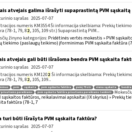
ais atvejais galima išrašyti supaprastintą PVM sąskaitą
urinio sąrašas
2025-07-07
tracijos numeris KM3554 Ši informacija skelbiama: Prekių tiekim
ra (78-1, 79, 8
2
, 105, 109 str.) Supaprastintą PVM...
čių žinyno kategorijos:
Pridėtinės vertės mokestis » PVM sąskaitos
ų tiekimo (paslaugų teikimo) įforminimas PVM sąskaita faktūra (7
ais atvejais gali būti išrašoma bendra PVM sąskaita fakt
urinio sąrašas
2025-07-07
tracijos numeris KM120
2
Ši informacija skelbiama: Prekių tiekim
ra (78-1, 79, 8
2
, 105, 109...
inimas
pvm
sąskaita
pvm sąskaita faktūra
pvmį 79 str
viena sąskaita
bendra 
Mokesčių
 privatiems poreikiams
pvm sąskaita faktūra privatiems poreikiams tenkinti
 sąskaitos faktūros, reikalavimai apskaitai (IX skyrius) » Prekių 
ita faktūra (78-1, 7
 turi būti išrašyta PVM sąskaita faktūra?
urinio sąrašas
2025-07-07