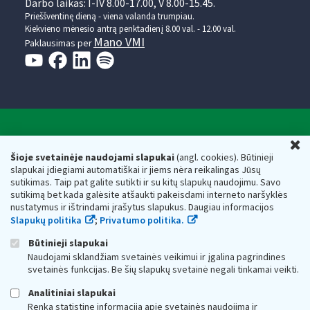
Darbo laikas: I-IV 8.00-17.00, V 8.00-15.45.
Prieššventinę dieną - viena valanda trumpiau.
Kiekvieno mėnesio antrą penktadienį 8.00 val. - 12.00 val.
Mano VMI
Paklausimas per
Valstybinė mokesčių inspekcija prie Lietuvos
U
Respublikos finansų ministerijos
Šioje svetainėje naudojami slapukai
(angl. cookies). Būtinieji
slapukai įdiegiami automatiškai ir jiems nėra reikalingas Jūsų
Biudžetinė įstaiga. Juridinio asmens kodas — 188659752,
sutikimas. Taip pat galite sutikti ir su kitų slapukų naudojimu. Savo
adresas: Vasario 16-osios g. 14, 01107 Vilnius, Lietuva, el.paštas:
sutikimą bet kada galėsite atšaukti pakeisdami interneto naršyklės
vmi@vmi.lt
, E. pristatymo dėžutės adresas 188659752
nustatymus ir ištrindami įrašytus slapukus. Daugiau informacijos
Duomenys apie Valstybinę mokesčių inspekciją prie Lietuvos
Slapukų politika
;
Privatumo politika.
Respublikos finansų ministerijos kaupiami ir saugomi Juridinių
asmenų registre
Būtinieji slapukai
Naudojami sklandžiam svetainės veikimui ir įgalina pagrindines
svetainės funkcijas. Be šių slapukų svetainė negali tinkamai veikti.
Analitiniai slapukai
Renka statistinę informaciją apie svetainės naudojimą ir