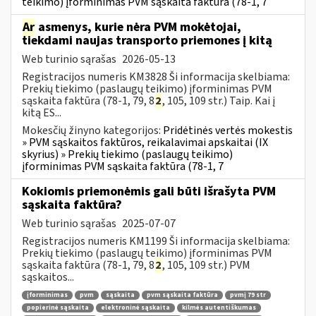
teikimo) įforminimas PVM sąskaita faktūra (78-1, 7
Ar
asmenys, kurie nėra PVM mokėtojai,
tiekdami naujas transporto priemones į kitą
Web turinio sąrašas
2026-05-13
Registracijos numeris KM3828 Ši informacija skelbiama:
Prekių tiekimo (paslaugų teikimo) įforminimas PVM
sąskaita faktūra (78-1, 79, 8
2
, 105, 109 str.) Taip. Kai į
kitą ES...
Mokesčių žinyno kategorijos:
Pridėtinės vertės mokestis
» PVM sąskaitos faktūros, reikalavimai apskaitai (IX
skyrius) » Prekių tiekimo (paslaugų teikimo)
įforminimas PVM sąskaita faktūra (78-1, 7
Kokiomis priemonėmis gali būti išrašyta PVM
sąskaita faktūra?
Web turinio sąrašas
2025-07-07
Registracijos numeris KM1199 Ši informacija skelbiama:
Prekių tiekimo (paslaugų teikimo) įforminimas PVM
sąskaita faktūra (78-1, 79, 8
2
, 105, 109 str.) PVM
sąskaitos...
įforminimas
pvm
sąskaita
pvm sąskaita faktūra
pvmį 79 str
popierinė sąskaita
elektroninė sąskaita
kilmės autentiškumas