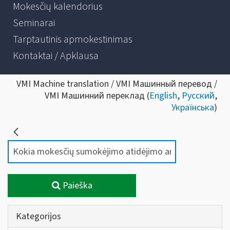
Mokesčių kalendorius
Seminarai
Tarptautinis apmokestinimas
Kontaktai / Apklausa
VMI Machine translation / VMI Машинный перевод /
VMI Машинний переклад (
English
,
Русский
,
Українська
)
Paieška
Kategorijos