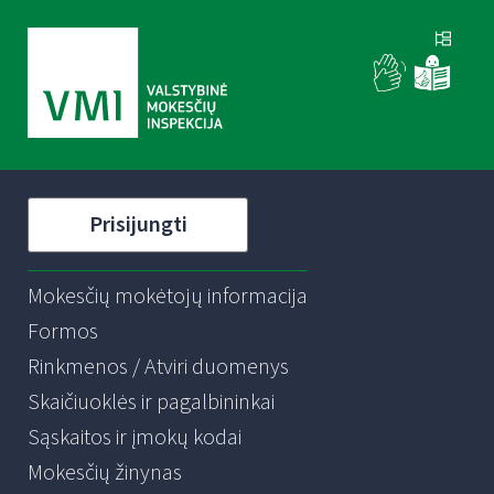
Prisijungti
Mokesčių mokėtojų informacija
Formos
Rinkmenos / Atviri duomenys
Skaičiuoklės ir pagalbininkai
Sąskaitos ir įmokų kodai
Mokesčių žinynas