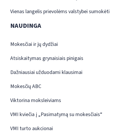
Vienas langelis prievolėms valstybei sumokėti
NAUDINGA
Mokesčiai ir jų dydžiai
Atsiskaitymas grynaisiais pinigais
Dažniausiai užduodami klausimai
Mokesčių ABC
Viktorina moksleiviams
VMI kviečia į „Pasimatymą su mokesčiais“
VMI turto aukcionai