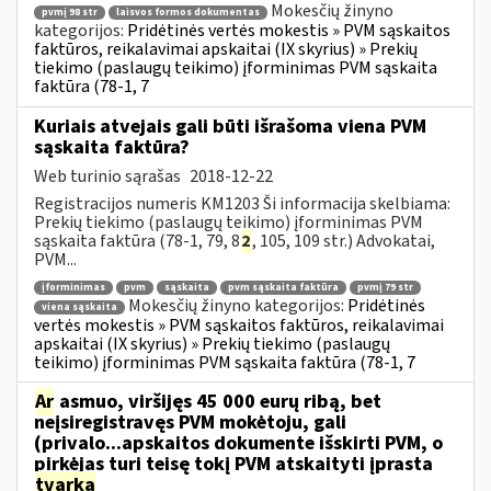
Mokesčių žinyno
pvmį 98 str
laisvos formos dokumentas
kategorijos:
Pridėtinės vertės mokestis » PVM sąskaitos
faktūros, reikalavimai apskaitai (IX skyrius) » Prekių
tiekimo (paslaugų teikimo) įforminimas PVM sąskaita
faktūra (78-1, 7
Kuriais atvejais gali būti išrašoma viena PVM
sąskaita faktūra?
Web turinio sąrašas
2018-12-22
Registracijos numeris KM1203 Ši informacija skelbiama:
Prekių tiekimo (paslaugų teikimo) įforminimas PVM
sąskaita faktūra (78-1, 79, 8
2
, 105, 109 str.) Advokatai,
PVM...
įforminimas
pvm
sąskaita
pvm sąskaita faktūra
pvmį 79 str
Mokesčių žinyno kategorijos:
Pridėtinės
viena sąskaita
vertės mokestis » PVM sąskaitos faktūros, reikalavimai
apskaitai (IX skyrius) » Prekių tiekimo (paslaugų
teikimo) įforminimas PVM sąskaita faktūra (78-1, 7
Ar
asmuo, viršijęs 45 000 eurų ribą, bet
neįsiregistravęs PVM mokėtoju, gali
(privalo...apskaitos dokumente išskirti PVM, o
pirkėjas turi teisę tokį PVM atskaityti įprasta
tvarka