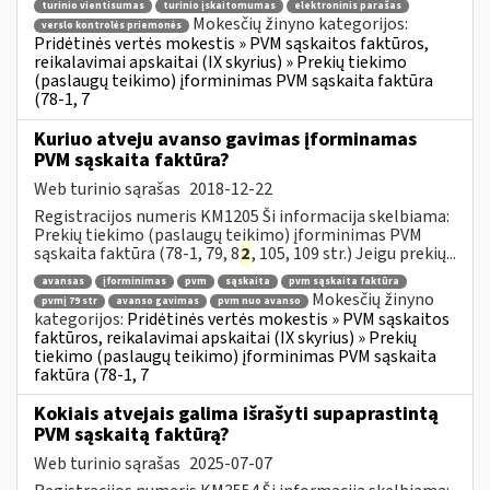
turinio vientisumas
turinio įskaitomumas
elektroninis parašas
Mokesčių žinyno kategorijos:
verslo kontrolės priemonės
Pridėtinės vertės mokestis » PVM sąskaitos faktūros,
reikalavimai apskaitai (IX skyrius) » Prekių tiekimo
(paslaugų teikimo) įforminimas PVM sąskaita faktūra
(78-1, 7
Kuriuo atveju avanso gavimas įforminamas
PVM sąskaita faktūra?
Web turinio sąrašas
2018-12-22
Registracijos numeris KM1205 Ši informacija skelbiama:
Prekių tiekimo (paslaugų teikimo) įforminimas PVM
sąskaita faktūra (78-1, 79, 8
2
, 105, 109 str.) Jeigu prekių...
avansas
įforminimas
pvm
sąskaita
pvm sąskaita faktūra
Mokesčių žinyno
pvmį 79 str
avanso gavimas
pvm nuo avanso
kategorijos:
Pridėtinės vertės mokestis » PVM sąskaitos
faktūros, reikalavimai apskaitai (IX skyrius) » Prekių
tiekimo (paslaugų teikimo) įforminimas PVM sąskaita
faktūra (78-1, 7
Kokiais atvejais galima išrašyti supaprastintą
PVM sąskaitą faktūrą?
Web turinio sąrašas
2025-07-07