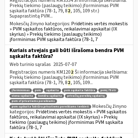
Registracijos numeris KM3554 Ši informacija skelbiama:
Prekių tiekimo (paslaugų teikimo) įforminimas PVM
sąskaita faktūra (78-1, 79, 8
2
, 105, 109 str.)
Supaprastintą PVM...
Mokesčių žinyno kategorijos:
Pridėtinės vertės mokestis
» PVM sąskaitos faktūros, reikalavimai apskaitai (IX
skyrius) » Prekių tiekimo (paslaugų teikimo)
įforminimas PVM sąskaita faktūra (78-1, 7
Kuriais atvejais gali būti išrašoma bendra PVM
sąskaita faktūra?
Web turinio sąrašas
2025-07-07
Registracijos numeris KM120
2
Ši informacija skelbiama:
Prekių tiekimo (paslaugų teikimo) įforminimas PVM
sąskaita faktūra (78-1, 79, 8
2
, 105, 109...
įforminimas
pvm
sąskaita
pvm sąskaita faktūra
pvmį 79 str
viena sąskaita
bendra sąskaita
privačių poreikių sąskaitą
pvm sf privatiems poreikiams
Mokesčių žinyno
pvm sąskaita faktūra privatiems poreikiams tenkinti
kategorijos:
Pridėtinės vertės mokestis » PVM sąskaitos
faktūros, reikalavimai apskaitai (IX skyrius) » Prekių
tiekimo (paslaugų teikimo) įforminimas PVM sąskaita
faktūra (78-1, 7