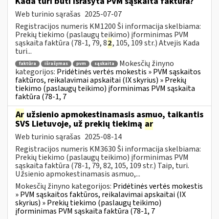
Kada turi būti išrašyta PVM sąskaita faktūra?
Web turinio sąrašas
2025-07-07
Registracijos numeris KM1200 Ši informacija skelbiama:
Prekių tiekimo (paslaugų teikimo) įforminimas PVM
sąskaita faktūra (78-1, 79, 8
2
, 105, 109 str.) Atvejis Kada
turi...
Mokesčių žinyno
faktūra
išrašymas
pvm
sąskaita
kategorijos:
Pridėtinės vertės mokestis » PVM sąskaitos
faktūros, reikalavimai apskaitai (IX skyrius) » Prekių
tiekimo (paslaugų teikimo) įforminimas PVM sąskaita
faktūra (78-1, 7
Ar
užsienio apmokestinamasis asmuo, taikantis
SVS Lietuvoje, už prekių tiekimą
ar
Web turinio sąrašas
2025-08-14
Registracijos numeris KM3630 Ši informacija skelbiama:
Prekių tiekimo (paslaugų teikimo) įforminimas PVM
sąskaita faktūra (78-1, 79, 82, 105, 109 str.) Taip, turi.
Užsienio apmokestinamasis asmuo,...
Mokesčių žinyno kategorijos:
Pridėtinės vertės mokestis
» PVM sąskaitos faktūros, reikalavimai apskaitai (IX
skyrius) » Prekių tiekimo (paslaugų teikimo)
įforminimas PVM sąskaita faktūra (78-1, 7