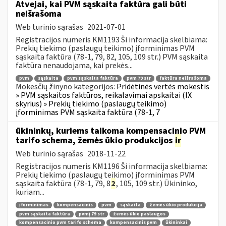
Atvejai, kai PVM sąskaita faktūra gali būti
neišrašoma
Web turinio sąrašas
2021-07-01
Registracijos numeris KM1193 Ši informacija skelbiama:
Prekių tiekimo (paslaugų teikimo) įforminimas PVM
sąskaita faktūra (78-1, 79, 82, 105, 109 str.) PVM sąskaita
faktūra nenaudojama, kai prekės...
pvm
sąskaita
pvm sąskaita faktūra
pvm 79 str
faktūra neišrašoma
Mokesčių žinyno kategorijos:
Pridėtinės vertės mokestis
» PVM sąskaitos faktūros, reikalavimai apskaitai (IX
skyrius) » Prekių tiekimo (paslaugų teikimo)
įforminimas PVM sąskaita faktūra (78-1, 7
ūkininkų, kuriems taikoma kompensacinio PVM
tarifo schema, žemės ūkio produkcijos
ir
Web turinio sąrašas
2018-11-22
Registracijos numeris KM1196 Ši informacija skelbiama:
Prekių tiekimo (paslaugų teikimo) įforminimas PVM
sąskaita faktūra (78-1, 79, 8
2
, 105, 109 str.) Ūkininko,
kuriam...
įforminimas
kompensacinis
pvm
sąskaita
žemės ūkio produkcija
pvm sąskaita faktūra
pvmį 79 str
žemės ūkio paslaugos
kompensacinio pvm tarifo schema
kompensacinis pvm
ūkininkai