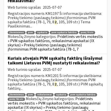
reikalavimai?
Web turinio sąrašas
2025-07-07
Registracijos numeris KM1197 Ši informacija skelbiama:
Prekių tiekimo (paslaugų teikimo) įforminimas PVM
sąskaita faktūra (78-1, 79, 8
2
, 105, 109 str.) Tema
Paaiškinimas...
įforminimas
pvm
sąskaita
pvm sąskaita faktūra
pvmį 79 str
Mokesčių žinyno kategorijos:
Pridėtinės vertės mokestis
» PVM sąskaitos faktūros, reikalavimai apskaitai (IX
skyrius) » Prekių tiekimo (paslaugų teikimo)
įforminimas PVM sąskaita faktūra (78-1, 7
Kuriais atvejais PVM sąskaitų faktūrų išrašymui
taikomi Lietuvos PVMĮ nustatyti reikalavimai?
Web turinio sąrašas
2025-07-07
Registracijos numeris KM1201 Ši informacija skelbiama:
Prekių tiekimo (paslaugų teikimo) įforminimas PVM
sąskaita faktūra (78-1, 79, 8
2
, 105, 109 str.) PVM sąskaitų
faktūrų...
įforminimas
pvm
reikalavimai
sąskaita
pvm sąskaita faktūra
Mokesčių žinyno kategorijos:
Pridėtinės
pvmį 781 str
vertės mokestis » PVM sąskaitos faktūros, reikalavimai
apskaitai (IX skyrius) » Prekių tiekimo (paslaugų