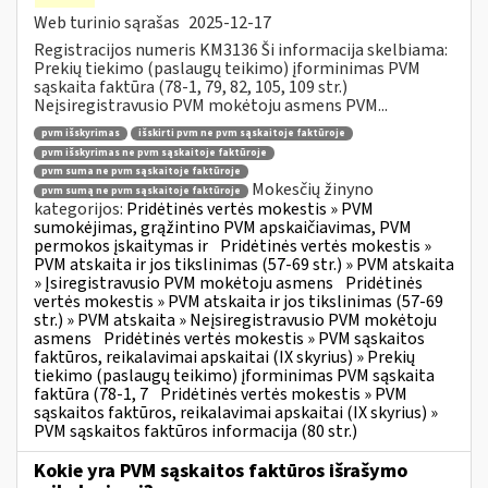
Web turinio sąrašas
2025-12-17
Registracijos numeris KM3136 Ši informacija skelbiama:
Prekių tiekimo (paslaugų teikimo) įforminimas PVM
sąskaita faktūra (78-1, 79, 82, 105, 109 str.)
Neįsiregistravusio PVM mokėtoju asmens PVM...
pvm išskyrimas
išskirti pvm ne pvm sąskaitoje faktūroje
pvm išskyrimas ne pvm sąskaitoje faktūroje
pvm suma ne pvm sąskaitoje faktūroje
Mokesčių žinyno
pvm sumą ne pvm sąskaitoje faktūroje
kategorijos:
Pridėtinės vertės mokestis » PVM
sumokėjimas, grąžintino PVM apskaičiavimas, PVM
permokos įskaitymas ir
Pridėtinės vertės mokestis »
PVM atskaita ir jos tikslinimas (57-69 str.) » PVM atskaita
» Įsiregistravusio PVM mokėtoju asmens
Pridėtinės
vertės mokestis » PVM atskaita ir jos tikslinimas (57-69
str.) » PVM atskaita » Neįsiregistravusio PVM mokėtoju
asmens
Pridėtinės vertės mokestis » PVM sąskaitos
faktūros, reikalavimai apskaitai (IX skyrius) » Prekių
tiekimo (paslaugų teikimo) įforminimas PVM sąskaita
faktūra (78-1, 7
Pridėtinės vertės mokestis » PVM
sąskaitos faktūros, reikalavimai apskaitai (IX skyrius) »
PVM sąskaitos faktūros informacija (80 str.)
Kokie yra PVM sąskaitos faktūros išrašymo