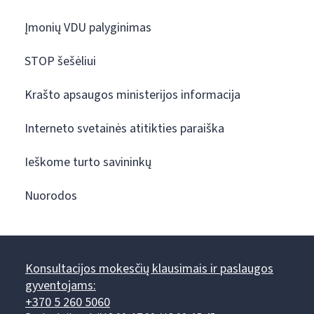
Įmonių VDU palyginimas
STOP šešėliui
Krašto apsaugos ministerijos informacija
Interneto svetainės atitikties paraiška
Ieškome turto savininkų
Nuorodos
Konsultacijos mokesčių klausimais ir paslaugos
gyventojams:
+370 5 260 5060