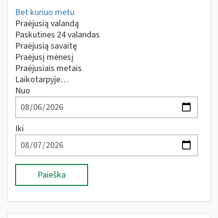
Bet kuriuo metu
Praėjusią valandą
Paskutines 24 valandas
Praėjusią savaitę
Praėjusį mėnesį
Praėjusiais metais
Laikotarpyje…
Nuo
Iki
Paieška