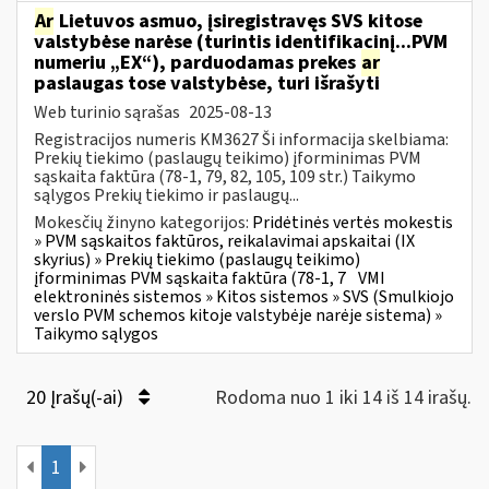
Ar
Lietuvos asmuo, įsiregistravęs SVS kitose
valstybėse narėse (turintis identifikacinį...PVM
numeriu „EX“), parduodamas prekes
ar
paslaugas tose valstybėse, turi išrašyti
Web turinio sąrašas
2025-08-13
Registracijos numeris KM3627 Ši informacija skelbiama:
Prekių tiekimo (paslaugų teikimo) įforminimas PVM
sąskaita faktūra (78-1, 79, 82, 105, 109 str.) Taikymo
sąlygos Prekių tiekimo ir paslaugų...
Mokesčių žinyno kategorijos:
Pridėtinės vertės mokestis
» PVM sąskaitos faktūros, reikalavimai apskaitai (IX
skyrius) » Prekių tiekimo (paslaugų teikimo)
įforminimas PVM sąskaita faktūra (78-1, 7
VMI
elektroninės sistemos » Kitos sistemos » SVS (Smulkiojo
verslo PVM schemos kitoje valstybėje narėje sistema) »
Taikymo sąlygos
20 Įrašų(-ai)
Rodoma nuo 1 iki 14 iš 14 irašų.
1