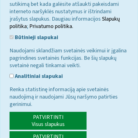
sutikimą bet kada galėsite atšaukti pakeisdami
interneto naršyklės nustatymus ir ištrindami
įrašytus slapukus. Daugiau informacijos
Slapukų
politika
;
Privatumo politika.
Būtinieji slapukai
Naudojami sklandžiam svetainės veikimui ir įgalina
pagrindines svetainės funkcijas. Be šių slapukų
svetainė negali tinkamai veikti.
Analitiniai slapukai
Renka statistinę informaciją apie svetainės
naudojimą ir naudojami Jūsų naršymo patirties
gerinimui.
PATVIRTINTI
Visus slapukus
PATVIRTINTI