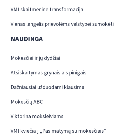
VMI skaitmeninė transformacija
Vienas langelis prievolėms valstybei sumokėti
NAUDINGA
Mokesčiai ir jų dydžiai
Atsiskaitymas grynaisiais pinigais
Dažniausiai užduodami klausimai
Mokesčių ABC
Viktorina moksleiviams
VMI kviečia į „Pasimatymą su mokesčiais“