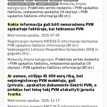
Mokesčių žinyno
pvm sąskaita faktūra
sąskaita fiziniam
kategorijos:
Pridėtinės vertės mokestis » PVM sąskaitos
faktūros, reikalavimai apskaitai (IX skyrius) » PVM
sąskaitos faktūros informacija (80 str.)
Kokia
informacija gali būti nenurodoma PVM
sąskaitoje faktūroje, kai teikiamos PVM
Web turinio sąrašas
2025-07-09
Registracijos numeris KM3556 Ši informacija skelbiama:
PVM sąskaitos faktūros informacija (80 str.)
Vadovaujantis Lietuvos Respublikos Vyriausybės 200
2
m.
gegužės 29 d....
Mokesčių žinyno kategorijos:
Pridėtinės vertės mokestis
» PVM sąskaitos faktūros, reikalavimai apskaitai (IX
skyrius) » PVM sąskaitos faktūros informacija (80 str.)
Ar
asmuo, viršijęs 45 000 eurų ribą, bet
neįsiregistravęs PVM mokėtoju, gali
(privalo...apskaitos dokumente išskirti PVM, o
pirkėjas turi teisę tokį PVM atskaityti įprasta
tvarka
Web turinio sąrašas
2025-12-17
Registracijos numeris KM3136 Ši informacija skelbiama: