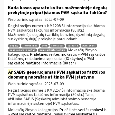
Kada kasos aparato kvitas mažmeninėje degalų
prekyboje pripažįstamas PVM sąskaita faktūra?
Web turinio sąrašas
2025-07-09
Registracijos numeris KM1208 Ši informacija skelbiama:
PVM sąskaitos faktūros informacija (80 str.)
Mažmeninėje degalų (variklių benzino, dyzelinių degalų,
suskystintų dujų) prekyboje parduodant...
degalų
įforminimas
pvm
rekvizitai
sąskaita
pvmį 80 str
Mokesčių žinyno
kasos aparato kvitas
pvm sąskaita faktūra
kategorijos:
Pridėtinės vertės mokestis » PVM sąskaitos
faktūros, reikalavimai apskaitai (IX skyrius) » PVM
sąskaitos faktūros informacija (80 str.)
Ar
SABIS generuojamas PVM sąskaitos faktūros
duomenų nuorašas atitinka PVM įstatyme
Web turinio sąrašas
2025-07-09
Registracijos numeris KM3257 Ši informacija skelbiama:
PVM sąskaitos faktūros informacija (80 str.) Taip,
atitinka. SABIS (Sąskaitų administravimo bendroje
informacinėje sistemoje) PVM sąskaitos...
Mokesčių žinyno kategorijos:
Pridėtinės vertės mokestis
» PVM sąskaitos faktūros, reikalavimai apskaitai (IX