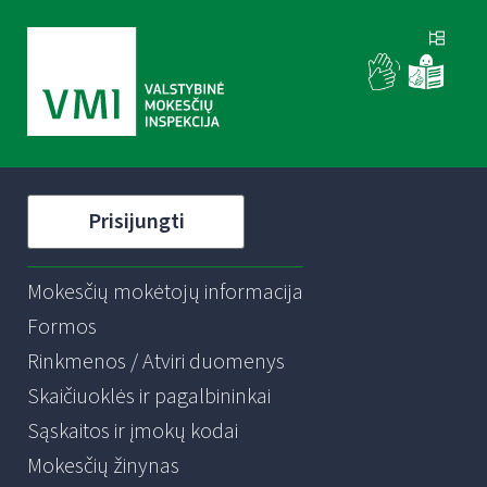
Prisijungti
Mokesčių mokėtojų informacija
Formos
Rinkmenos / Atviri duomenys
Skaičiuoklės ir pagalbininkai
Sąskaitos ir įmokų kodai
Mokesčių žinynas