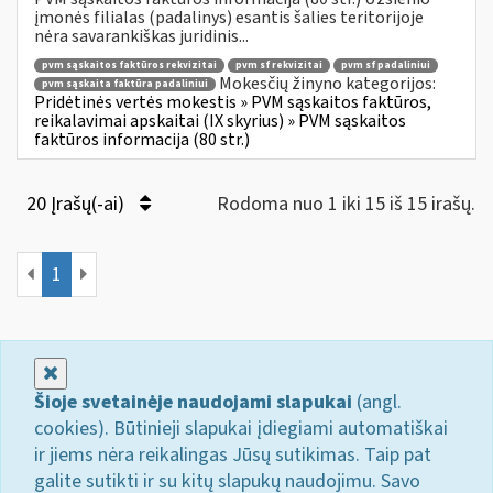
įmonės filialas (padalinys) esantis šalies teritorijoje
nėra savarankiškas juridinis...
pvm sąskaitos faktūros rekvizitai
pvm sf rekvizitai
pvm sf padaliniui
Mokesčių žinyno kategorijos:
pvm sąskaita faktūra padaliniui
Pridėtinės vertės mokestis » PVM sąskaitos faktūros,
reikalavimai apskaitai (IX skyrius) » PVM sąskaitos
faktūros informacija (80 str.)
20 Įrašų(-ai)
Rodoma nuo 1 iki 15 iš 15 irašų.
1
Uždaryti
Šioje svetainėje naudojami slapukai
(angl.
cookies). Būtinieji slapukai įdiegiami automatiškai
ir jiems nėra reikalingas Jūsų sutikimas. Taip pat
galite sutikti ir su kitų slapukų naudojimu. Savo