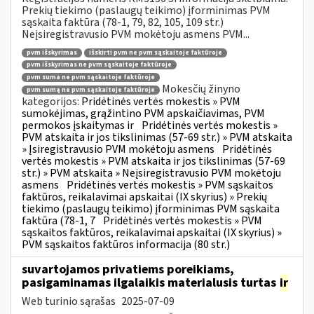
Prekių tiekimo (paslaugų teikimo) įforminimas PVM
sąskaita faktūra (78-1, 79, 82, 105, 109 str.)
Neįsiregistravusio PVM mokėtoju asmens PVM...
pvm išskyrimas
išskirti pvm ne pvm sąskaitoje faktūroje
pvm išskyrimas ne pvm sąskaitoje faktūroje
pvm suma ne pvm sąskaitoje faktūroje
Mokesčių žinyno
pvm sumą ne pvm sąskaitoje faktūroje
kategorijos:
Pridėtinės vertės mokestis » PVM
sumokėjimas, grąžintino PVM apskaičiavimas, PVM
permokos įskaitymas ir
Pridėtinės vertės mokestis »
PVM atskaita ir jos tikslinimas (57-69 str.) » PVM atskaita
» Įsiregistravusio PVM mokėtoju asmens
Pridėtinės
vertės mokestis » PVM atskaita ir jos tikslinimas (57-69
str.) » PVM atskaita » Neįsiregistravusio PVM mokėtoju
asmens
Pridėtinės vertės mokestis » PVM sąskaitos
faktūros, reikalavimai apskaitai (IX skyrius) » Prekių
tiekimo (paslaugų teikimo) įforminimas PVM sąskaita
faktūra (78-1, 7
Pridėtinės vertės mokestis » PVM
sąskaitos faktūros, reikalavimai apskaitai (IX skyrius) »
PVM sąskaitos faktūros informacija (80 str.)
suvartojamos privatiems poreikiams,
pasigaminamas ilgalaikis materialusis turtas
ir
Web turinio sąrašas
2025-07-09