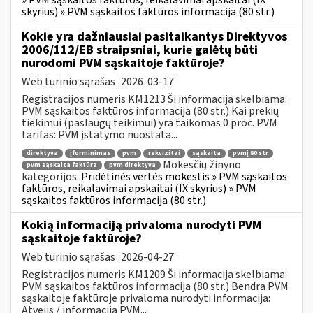
» PVM sąskaitos faktūros, reikalavimai apskaitai (IX
skyrius) » PVM sąskaitos faktūros informacija (80 str.)
Kokie yra dažniausiai pasitaikantys Direktyvos
2006/112/EB straipsniai, kurie galėtų būti
nurodomi PVM sąskaitoje faktūroje?
Web turinio sąrašas
2026-03-17
Registracijos numeris KM1213 Ši informacija skelbiama:
PVM sąskaitos faktūros informacija (80 str.) Kai prekių
tiekimui (paslaugų teikimui) yra taikomas 0 proc. PVM
tarifas: PVM įstatymo nuostata...
direktyva
įforminimas
pvm
rekvizitai
sąskaita
pvmį 80 str
Mokesčių žinyno
pvm sąskaita faktūra
pvm direktyva
kategorijos:
Pridėtinės vertės mokestis » PVM sąskaitos
faktūros, reikalavimai apskaitai (IX skyrius) » PVM
sąskaitos faktūros informacija (80 str.)
Kokią informaciją privaloma nurodyti PVM
sąskaitoje faktūroje?
Web turinio sąrašas
2026-04-27
Registracijos numeris KM1209 Ši informacija skelbiama:
PVM sąskaitos faktūros informacija (80 str.) Bendra PVM
sąskaitoje faktūroje privaloma nurodyti informacija:
Atvejis / informacija PVM...