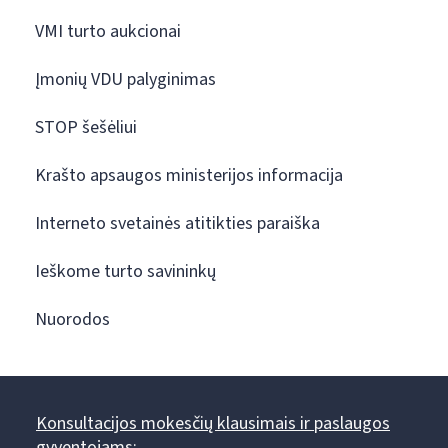
VMI turto aukcionai
Įmonių VDU palyginimas
STOP šešėliui
Krašto apsaugos ministerijos informacija
Interneto svetainės atitikties paraiška
Ieškome turto savininkų
Nuorodos
Konsultacijos mokesčių klausimais ir paslaugos
gyventojams: