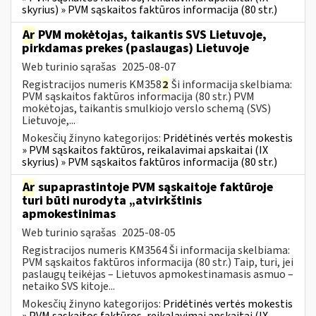
skyrius) » PVM sąskaitos faktūros informacija (80 str.)
Ar
PVM mokėtojas, taikantis SVS Lietuvoje,
pirkdamas prekes (paslaugas) Lietuvoje
Web turinio sąrašas
2025-08-07
Registracijos numeris KM358
2
Ši informacija skelbiama:
PVM sąskaitos faktūros informacija (80 str.) PVM
mokėtojas, taikantis smulkiojo verslo schemą (SVS)
Lietuvoje,...
Mokesčių žinyno kategorijos:
Pridėtinės vertės mokestis
» PVM sąskaitos faktūros, reikalavimai apskaitai (IX
skyrius) » PVM sąskaitos faktūros informacija (80 str.)
Ar
supaprastintoje PVM sąskaitoje faktūroje
turi būti nurodyta „atvirkštinis
apmokestinimas
Web turinio sąrašas
2025-08-05
Registracijos numeris KM3564 Ši informacija skelbiama:
PVM sąskaitos faktūros informacija (80 str.) Taip, turi, jei
paslaugų teikėjas – Lietuvos apmokestinamasis asmuo –
netaiko SVS kitoje...
Mokesčių žinyno kategorijos:
Pridėtinės vertės mokestis