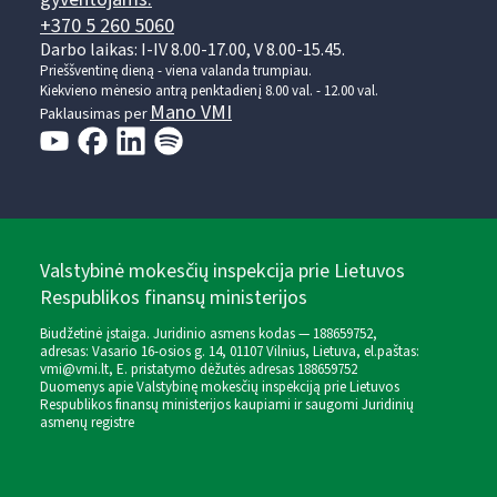
+370 5 260 5060
Darbo laikas: I-IV 8.00-17.00, V 8.00-15.45.
Prieššventinę dieną - viena valanda trumpiau.
Kiekvieno mėnesio antrą penktadienį 8.00 val. - 12.00 val.
Mano VMI
Paklausimas per
Valstybinė mokesčių inspekcija prie Lietuvos
Respublikos finansų ministerijos
Biudžetinė įstaiga. Juridinio asmens kodas — 188659752,
adresas: Vasario 16-osios g. 14, 01107 Vilnius, Lietuva, el.paštas:
vmi@vmi.lt
, E. pristatymo dėžutės adresas 188659752
Duomenys apie Valstybinę mokesčių inspekciją prie Lietuvos
Respublikos finansų ministerijos kaupiami ir saugomi Juridinių
asmenų registre