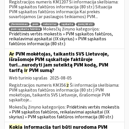
Registracijos numeris KM1207 Ši informacija skelbiama:
PVM sąskaitos faktūros informacija (80 str.) Situacija
PVM sąskaitos faktūros informacija Kai prekės
suvartojamos (ar paslaugos teikiamos) PVM...
įforminimas
pvm
rekvizitai
sąskaita
pvmį 80 str
Mokesčių žinyno kategorijos:
pvm sąskaita faktūra
Pridėtinės vertės mokestis » PVM sąskaitos faktūros,
reikalavimai apskaitai (IX skyrius) » PVM sąskaitos
faktūros informacija (80 str.)
Ar
PVM mokėtojas, taikantis SVS Lietuvoje,
išrašomoje PVM sąskaitoje faktūroje
turi...nurodyti jam suteiktą PVM kodą, PVM
tarifą
ir
PVM sumą?
Web turinio sąrašas
2025-08-05
Registracijos numeris KM356
2
Ši informacija skelbiama:
PVM sąskaitos faktūros informacija (80 str.) PVM
mokėtojas, taikantis SVS Lietuvoje, išrašomoje PVM
sąskaitoje...
Mokesčių žinyno kategorijos:
Pridėtinės vertės mokestis
» PVM sąskaitos faktūros, reikalavimai apskaitai (IX
skyrius) » PVM sąskaitos faktūros informacija (80 str.)
Kokia
informacija turi būti nurodoma PVM