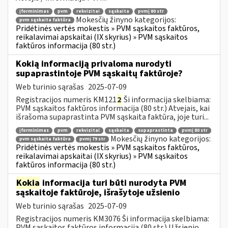
įforminimas
pvm
rekvizitai
sąskaita
pvmį 80 str
Mokesčių žinyno kategorijos:
pvm sąskaita faktūra
Pridėtinės vertės mokestis » PVM sąskaitos faktūros,
reikalavimai apskaitai (IX skyrius) » PVM sąskaitos
faktūros informacija (80 str.)
Kokią informaciją privaloma nurodyti
supaprastintoje PVM sąskaitų faktūroje?
Web turinio sąrašas
2025-07-09
Registracijos numeris KM121
2
Ši informacija skelbiama:
PVM sąskaitos faktūros informacija (80 str.) Atvejais, kai
išrašoma supaprastinta PVM sąskaita faktūra, joje turi...
įforminimas
pvm
rekvizitai
sąskaita
supaprastinta
pvmį 80 str
Mokesčių žinyno kategorijos:
pvm sąskaita faktūra
pvmį 79 str
Pridėtinės vertės mokestis » PVM sąskaitos faktūros,
reikalavimai apskaitai (IX skyrius) » PVM sąskaitos
faktūros informacija (80 str.)
Kokia
informacija turi būti nurodyta PVM
sąskaitoje faktūroje, išrašytoje užsienio
Web turinio sąrašas
2025-07-09
Registracijos numeris KM3076 Ši informacija skelbiama:
PVM sąskaitos faktūros informacija (80 str.) Užsienio