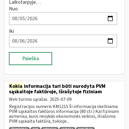
Laikotarpyje…
Nuo
Iki
Paieška
Kokia
informacija turi būti nurodyta PVM
sąskaitoje faktūroje, išrašytoje fiziniam
Web turinio sąrašas
2025-07-09
Registracijos numeris KM1215 Ši informacija skelbiama:
PVM sąskaitos faktūros informacija (80 str.) Kai fiziniam
asmeniui, kuris nevykdo ekonominės veiklos, išrašoma
PVM sąskaita faktūra, tokioje...
įforminimas
pvm
rekvizitai
sąskaita
pvmį 80 str