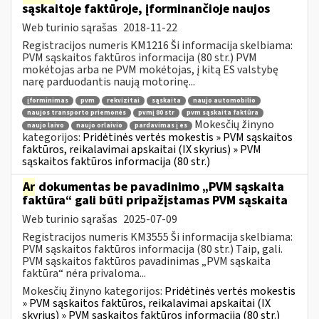
sąskaitoje faktūroje, įforminančioje naujos
Web turinio sąrašas
2018-11-22
Registracijos numeris KM1216 Ši informacija skelbiama:
PVM sąskaitos faktūros informacija (80 str.) PVM
mokėtojas arba ne PVM mokėtojas, į kitą ES valstybę
narę parduodantis naują motorinę...
įforminimas
pvm
rekvizitai
sąskaita
naujo automobilio
naujos transporto priemonės
pvmį 80 str
pvm sąskaita faktūra
Mokesčių žinyno
naujo laivo
naujo orlaivio
pardavimas į es
kategorijos:
Pridėtinės vertės mokestis » PVM sąskaitos
faktūros, reikalavimai apskaitai (IX skyrius) » PVM
sąskaitos faktūros informacija (80 str.)
Ar
dokumentas be pavadinimo „PVM sąskaita
faktūra“ gali būti pripažįstamas PVM sąskaita
Web turinio sąrašas
2025-07-09
Registracijos numeris KM3555 Ši informacija skelbiama:
PVM sąskaitos faktūros informacija (80 str.) Taip, gali.
PVM sąskaitos faktūros pavadinimas „PVM sąskaita
faktūra“ nėra privaloma...
Mokesčių žinyno kategorijos:
Pridėtinės vertės mokestis
» PVM sąskaitos faktūros, reikalavimai apskaitai (IX
skyrius) » PVM sąskaitos faktūros informacija (80 str.)