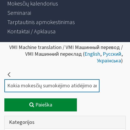
Mokesčių kalendorius
Seminarai
Tarptautinis apmokestinimas
Kontaktai / Apklausa
VMI Machine translation / VMI Машинный перевод /
VMI Машинний переклад (
English
,
Русский
,
Українська
)
Paieška
Kategorijos