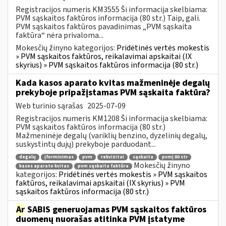
Registracijos numeris KM3555 Ši informacija skelbiama:
PVM sąskaitos faktūros informacija (80 str.) Taip, gali.
PVM sąskaitos faktūros pavadinimas „PVM sąskaita
faktūra“ nėra privaloma...
Mokesčių žinyno kategorijos:
Pridėtinės vertės mokestis
» PVM sąskaitos faktūros, reikalavimai apskaitai (IX
skyrius) » PVM sąskaitos faktūros informacija (80 str.)
Kada kasos aparato kvitas mažmeninėje degalų
prekyboje pripažįstamas PVM sąskaita faktūra?
Web turinio sąrašas
2025-07-09
Registracijos numeris KM1208 Ši informacija skelbiama:
PVM sąskaitos faktūros informacija (80 str.)
Mažmeninėje degalų (variklių benzino, dyzelinių degalų,
suskystintų dujų) prekyboje parduodant...
degalų
įforminimas
pvm
rekvizitai
sąskaita
pvmį 80 str
Mokesčių žinyno
kasos aparato kvitas
pvm sąskaita faktūra
kategorijos:
Pridėtinės vertės mokestis » PVM sąskaitos
faktūros, reikalavimai apskaitai (IX skyrius) » PVM
sąskaitos faktūros informacija (80 str.)
Ar
SABIS generuojamas PVM sąskaitos faktūros
duomenų nuorašas atitinka PVM įstatyme