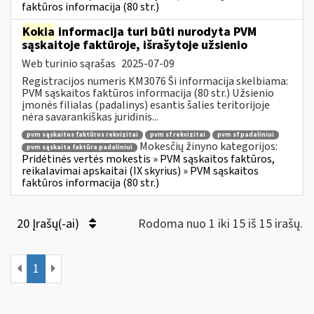
faktūros informacija (80 str.)
Kokia
informacija turi būti nurodyta PVM
sąskaitoje faktūroje, išrašytoje užsienio
Web turinio sąrašas
2025-07-09
Registracijos numeris KM3076 Ši informacija skelbiama:
PVM sąskaitos faktūros informacija (80 str.) Užsienio
įmonės filialas (padalinys) esantis šalies teritorijoje
nėra savarankiškas juridinis...
pvm sąskaitos faktūros rekvizitai
pvm sf rekvizitai
pvm sf padaliniui
Mokesčių žinyno kategorijos:
pvm sąskaita faktūra padaliniui
Pridėtinės vertės mokestis » PVM sąskaitos faktūros,
reikalavimai apskaitai (IX skyrius) » PVM sąskaitos
faktūros informacija (80 str.)
20 Įrašų(-ai)
Rodoma nuo 1 iki 15 iš 15 irašų.
1