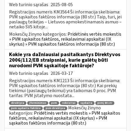
Web turinio sąrašas
2025-08-05
Registracijos numeris KM3564 Ši informacija skelbiama:
PVM sąskaitos faktūros informacija (80 str.) Taip, turi, jei
paslaugų teikėjas – Lietuvos apmokestinamasis asmuo –
netaiko SVS kitoje...
Mokesčių žinyno kategorijos:
Pridėtinės vertės mokestis
» PVM sąskaitos faktūros, reikalavimai apskaitai (IX
skyrius) » PVM sąskaitos faktūros informacija (80 str.)
Kokie yra dažniausiai pasitaikantys Direktyvos
2006/112/EB straipsniai, kurie galėtų būti
nurodomi PVM sąskaitoje faktūroje?
Web turinio sąrašas
2026-03-17
Registracijos numeris KM1213 Ši informacija skelbiama:
PVM sąskaitos faktūros informacija (80 str.) Kai prekių
tiekimui (paslaugų teikimui) yra taikomas 0 proc. PVM
tarifas: PVM įstatymo nuostata...
direktyva
įforminimas
pvm
rekvizitai
sąskaita
pvmį 80 str
Mokesčių žinyno
pvm sąskaita faktūra
pvm direktyva
kategorijos:
Pridėtinės vertės mokestis » PVM sąskaitos
faktūros, reikalavimai apskaitai (IX skyrius) » PVM
sąskaitos faktūros informacija (80 str.)