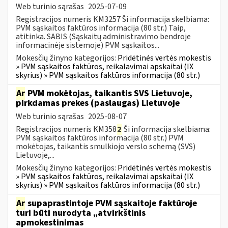
Web turinio sąrašas
2025-07-09
Registracijos numeris KM3257 Ši informacija skelbiama:
PVM sąskaitos faktūros informacija (80 str.) Taip,
atitinka. SABIS (Sąskaitų administravimo bendroje
informacinėje sistemoje) PVM sąskaitos...
Mokesčių žinyno kategorijos:
Pridėtinės vertės mokestis
» PVM sąskaitos faktūros, reikalavimai apskaitai (IX
skyrius) » PVM sąskaitos faktūros informacija (80 str.)
Ar
PVM mokėtojas, taikantis SVS Lietuvoje,
pirkdamas prekes (paslaugas) Lietuvoje
Web turinio sąrašas
2025-08-07
Registracijos numeris KM358
2
Ši informacija skelbiama:
PVM sąskaitos faktūros informacija (80 str.) PVM
mokėtojas, taikantis smulkiojo verslo schemą (SVS)
Lietuvoje,...
Mokesčių žinyno kategorijos:
Pridėtinės vertės mokestis
» PVM sąskaitos faktūros, reikalavimai apskaitai (IX
skyrius) » PVM sąskaitos faktūros informacija (80 str.)
Ar
supaprastintoje PVM sąskaitoje faktūroje
turi būti nurodyta „atvirkštinis
apmokestinimas