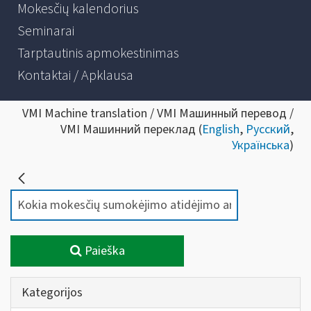
Mokesčių kalendorius
Seminarai
Tarptautinis apmokestinimas
Kontaktai / Apklausa
VMI Machine translation / VMI Машинный перевод /
VMI Машинний переклад (
English
,
Русский
,
Українська
)
Paieška
Kategorijos