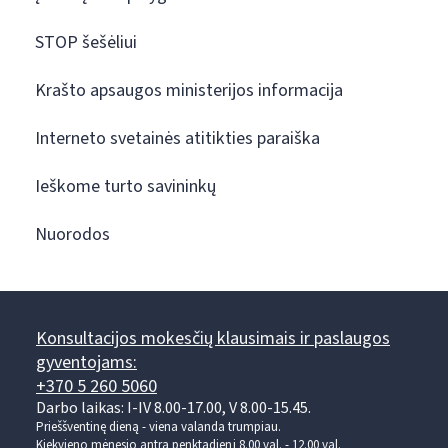
STOP šešėliui
Krašto apsaugos ministerijos informacija
Interneto svetainės atitikties paraiška
Ieškome turto savininkų
Nuorodos
Konsultacijos mokesčių klausimais ir paslaugos
gyventojams:
+370 5 260 5060
Darbo laikas: I-IV 8.00-17.00, V 8.00-15.45.
Prieššventinę dieną - viena valanda trumpiau.
Kiekvieno mėnesio antrą penktadienį 8.00 val. - 12.00 val.