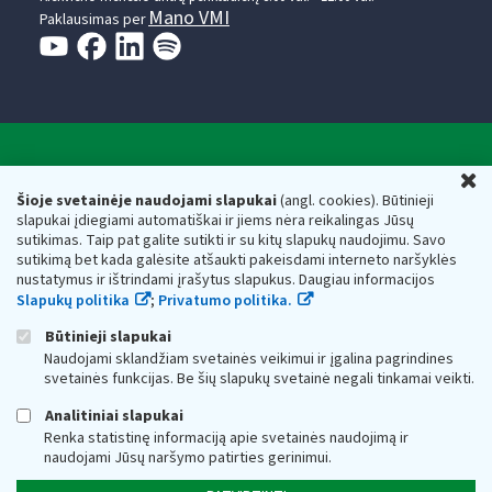
Mano VMI
Paklausimas per
Valstybinė mokesčių inspekcija prie Lietuvos
U
Respublikos finansų ministerijos
Šioje svetainėje naudojami slapukai
(angl. cookies). Būtinieji
slapukai įdiegiami automatiškai ir jiems nėra reikalingas Jūsų
Biudžetinė įstaiga. Juridinio asmens kodas — 188659752,
sutikimas. Taip pat galite sutikti ir su kitų slapukų naudojimu. Savo
adresas: Vasario 16-osios g. 14, 01107 Vilnius, Lietuva, el.paštas:
sutikimą bet kada galėsite atšaukti pakeisdami interneto naršyklės
vmi@vmi.lt
, E. pristatymo dėžutės adresas 188659752
nustatymus ir ištrindami įrašytus slapukus. Daugiau informacijos
Duomenys apie Valstybinę mokesčių inspekciją prie Lietuvos
Slapukų politika
;
Privatumo politika.
Respublikos finansų ministerijos kaupiami ir saugomi Juridinių
asmenų registre
Būtinieji slapukai
Naudojami sklandžiam svetainės veikimui ir įgalina pagrindines
svetainės funkcijas. Be šių slapukų svetainė negali tinkamai veikti.
Analitiniai slapukai
Renka statistinę informaciją apie svetainės naudojimą ir
naudojami Jūsų naršymo patirties gerinimui.