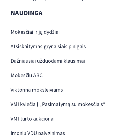
NAUDINGA
Mokesčiai ir jų dydžiai
Atsiskaitymas grynaisiais pinigais
Dažniausiai užduodami klausimai
Mokesčių ABC
Viktorina moksleiviams
VMI kviečia į „Pasimatymą su mokesčiais“
VMI turto aukcionai
Įmonių VDU palyginimas