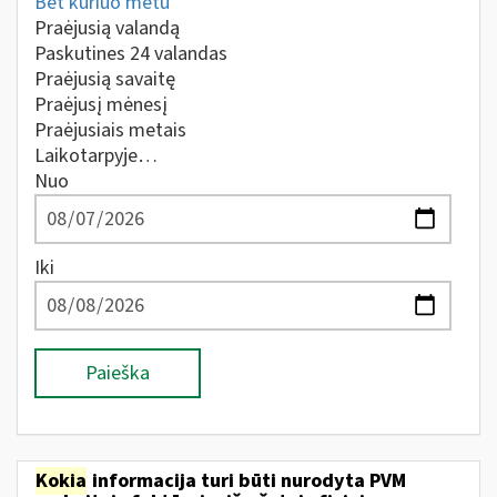
Bet kuriuo metu
Praėjusią valandą
Paskutines 24 valandas
Praėjusią savaitę
Praėjusį mėnesį
Praėjusiais metais
Laikotarpyje…
Nuo
Iki
Paieška
Kokia
informacija turi būti nurodyta PVM