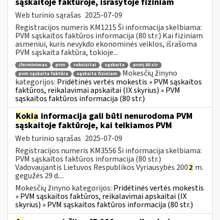
sąskaitoje faktūroje, išrašytoje fiziniam
Web turinio sąrašas
2025-07-09
Registracijos numeris KM1215 Ši informacija skelbiama:
PVM sąskaitos faktūros informacija (80 str.) Kai fiziniam
asmeniui, kuris nevykdo ekonominės veiklos, išrašoma
PVM sąskaita faktūra, tokioje...
įforminimas
pvm
rekvizitai
sąskaita
pvmį 80 str
Mokesčių žinyno
pvm sąskaita faktūra
sąskaita fiziniam
kategorijos:
Pridėtinės vertės mokestis » PVM sąskaitos
faktūros, reikalavimai apskaitai (IX skyrius) » PVM
sąskaitos faktūros informacija (80 str.)
Kokia
informacija gali būti nenurodoma PVM
sąskaitoje faktūroje, kai teikiamos PVM
Web turinio sąrašas
2025-07-09
Registracijos numeris KM3556 Ši informacija skelbiama:
PVM sąskaitos faktūros informacija (80 str.)
Vadovaujantis Lietuvos Respublikos Vyriausybės 200
2
m.
gegužės 29 d....
Mokesčių žinyno kategorijos:
Pridėtinės vertės mokestis
» PVM sąskaitos faktūros, reikalavimai apskaitai (IX
skyrius) » PVM sąskaitos faktūros informacija (80 str.)