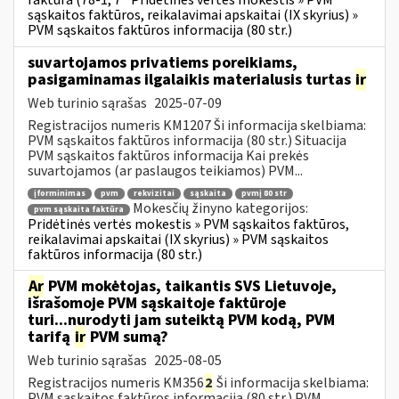
faktūra (78-1, 7
Pridėtinės vertės mokestis » PVM
sąskaitos faktūros, reikalavimai apskaitai (IX skyrius) »
PVM sąskaitos faktūros informacija (80 str.)
suvartojamos privatiems poreikiams,
pasigaminamas ilgalaikis materialusis turtas
ir
Web turinio sąrašas
2025-07-09
Registracijos numeris KM1207 Ši informacija skelbiama:
PVM sąskaitos faktūros informacija (80 str.) Situacija
PVM sąskaitos faktūros informacija Kai prekės
suvartojamos (ar paslaugos teikiamos) PVM...
įforminimas
pvm
rekvizitai
sąskaita
pvmį 80 str
Mokesčių žinyno kategorijos:
pvm sąskaita faktūra
Pridėtinės vertės mokestis » PVM sąskaitos faktūros,
reikalavimai apskaitai (IX skyrius) » PVM sąskaitos
faktūros informacija (80 str.)
Ar
PVM mokėtojas, taikantis SVS Lietuvoje,
išrašomoje PVM sąskaitoje faktūroje
turi...nurodyti jam suteiktą PVM kodą, PVM
tarifą
ir
PVM sumą?
Web turinio sąrašas
2025-08-05
Registracijos numeris KM356
2
Ši informacija skelbiama:
PVM sąskaitos faktūros informacija (80 str.) PVM