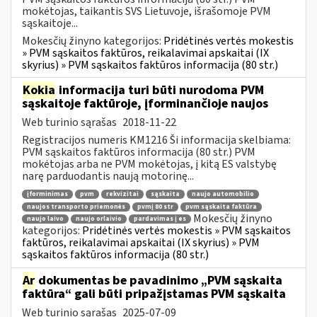
mokėtojas, taikantis SVS Lietuvoje, išrašomoje PVM
sąskaitoje...
Mokesčių žinyno kategorijos:
Pridėtinės vertės mokestis
» PVM sąskaitos faktūros, reikalavimai apskaitai (IX
skyrius) » PVM sąskaitos faktūros informacija (80 str.)
Kokia
informacija turi būti nurodoma PVM
sąskaitoje faktūroje, įforminančioje naujos
Web turinio sąrašas
2018-11-22
Registracijos numeris KM1216 Ši informacija skelbiama:
PVM sąskaitos faktūros informacija (80 str.) PVM
mokėtojas arba ne PVM mokėtojas, į kitą ES valstybę
narę parduodantis naują motorinę...
įforminimas
pvm
rekvizitai
sąskaita
naujo automobilio
naujos transporto priemonės
pvmį 80 str
pvm sąskaita faktūra
Mokesčių žinyno
naujo laivo
naujo orlaivio
pardavimas į es
kategorijos:
Pridėtinės vertės mokestis » PVM sąskaitos
faktūros, reikalavimai apskaitai (IX skyrius) » PVM
sąskaitos faktūros informacija (80 str.)
Ar
dokumentas be pavadinimo „PVM sąskaita
faktūra“ gali būti pripažįstamas PVM sąskaita
Web turinio sąrašas
2025-07-09