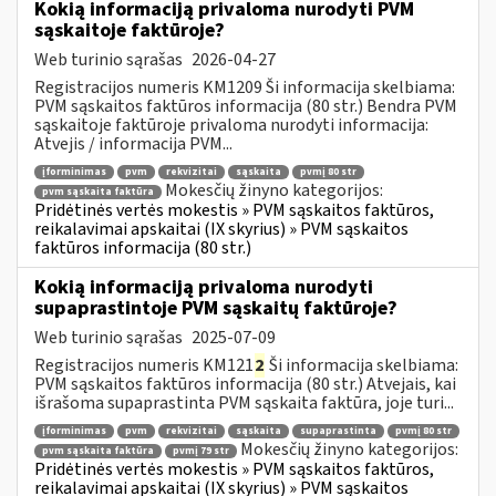
Kokią informaciją privaloma nurodyti PVM
sąskaitoje faktūroje?
Web turinio sąrašas
2026-04-27
Registracijos numeris KM1209 Ši informacija skelbiama:
PVM sąskaitos faktūros informacija (80 str.) Bendra PVM
sąskaitoje faktūroje privaloma nurodyti informacija:
Atvejis / informacija PVM...
įforminimas
pvm
rekvizitai
sąskaita
pvmį 80 str
Mokesčių žinyno kategorijos:
pvm sąskaita faktūra
Pridėtinės vertės mokestis » PVM sąskaitos faktūros,
reikalavimai apskaitai (IX skyrius) » PVM sąskaitos
faktūros informacija (80 str.)
Kokią informaciją privaloma nurodyti
supaprastintoje PVM sąskaitų faktūroje?
Web turinio sąrašas
2025-07-09
Registracijos numeris KM121
2
Ši informacija skelbiama:
PVM sąskaitos faktūros informacija (80 str.) Atvejais, kai
išrašoma supaprastinta PVM sąskaita faktūra, joje turi...
įforminimas
pvm
rekvizitai
sąskaita
supaprastinta
pvmį 80 str
Mokesčių žinyno kategorijos:
pvm sąskaita faktūra
pvmį 79 str
Pridėtinės vertės mokestis » PVM sąskaitos faktūros,
reikalavimai apskaitai (IX skyrius) » PVM sąskaitos