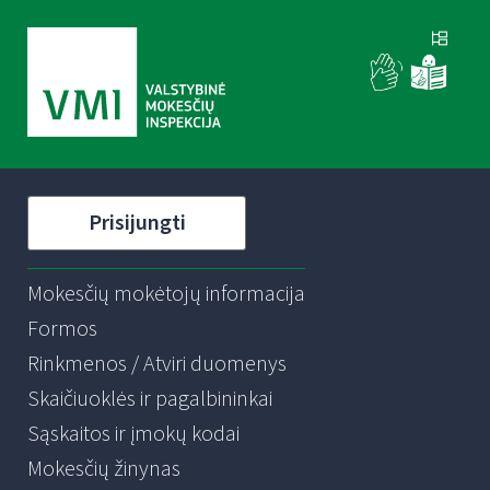
Prisijungti
Mokesčių mokėtojų informacija
Formos
Rinkmenos / Atviri duomenys
Skaičiuoklės ir pagalbininkai
Sąskaitos ir įmokų kodai
Mokesčių žinynas