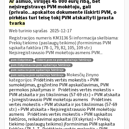
Ar
asmuo, viršijęs 45 000 eurų ribą, bet
neįsiregistravęs PVM mokėtoju, gali
(privalo...apskaitos dokumente išskirti PVM, o
pirkėjas turi teisę tokį PVM atskaityti įprasta
tvarka
Web turinio sąrašas
2025-12-17
Registracijos numeris KM3136 Ši informacija skelbiama:
Prekių tiekimo (paslaugų teikimo) įforminimas PVM
sąskaita faktūra (78-1, 79, 82, 105, 109 str.)
Neįsiregistravusio PVM mokėtoju asmens PVM...
pvm išskyrimas
išskirti pvm ne pvm sąskaitoje faktūroje
pvm išskyrimas ne pvm sąskaitoje faktūroje
pvm suma ne pvm sąskaitoje faktūroje
Mokesčių žinyno
pvm sumą ne pvm sąskaitoje faktūroje
kategorijos:
Pridėtinės vertės mokestis » PVM
sumokėjimas, grąžintino PVM apskaičiavimas, PVM
permokos įskaitymas ir
Pridėtinės vertės mokestis »
PVM atskaita ir jos tikslinimas (57-69 str.) » PVM atskaita
» Įsiregistravusio PVM mokėtoju asmens
Pridėtinės
vertės mokestis » PVM atskaita ir jos tikslinimas (57-69
str.) » PVM atskaita » Neįsiregistravusio PVM mokėtoju
asmens
Pridėtinės vertės mokestis » PVM sąskaitos
faktūros, reikalavimai apskaitai (IX skyrius) » Prekių
tiekimo (paslaugų teikimo) įforminimas PVM sąskaita