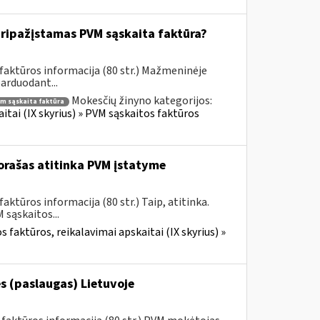
ripažįstamas PVM sąskaita faktūra?
faktūros informacija (80 str.) Mažmeninėje
parduodant...
Mokesčių žinyno kategorijos:
m sąskaita faktūra
itai (IX skyrius) » PVM sąskaitos faktūros
rašas atitinka PVM įstatyme
ktūros informacija (80 str.) Taip, atitinka.
sąskaitos...
 faktūros, reikalavimai apskaitai (IX skyrius) »
s (paslaugas) Lietuvoje