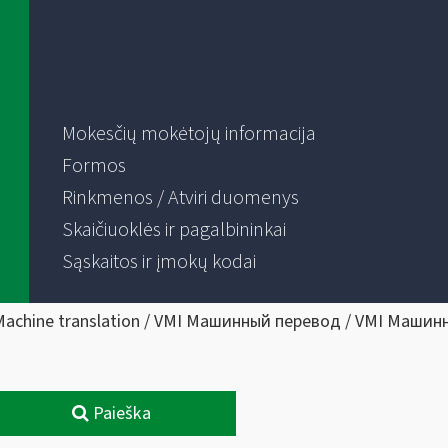
Mokesčių mokėtojų informacija
Formos
Rinkmenos / Atviri duomenys
Skaičiuoklės ir pagalbininkai
Sąskaitos ir įmokų kodai
Machine translation / VMI Машинный перевод / VMI Машин
Paieška