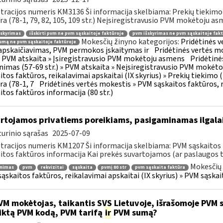
tracijos numeris KM3136 Ši informacija skelbiama: Prekių tiekim
ra (78-1, 79, 82, 105, 109 str.) Neįsiregistravusio PVM mokėtoju as
šskyrimas
išskirti pvm ne pvm sąskaitoje faktūroje
pvm išskyrimas ne pvm sąskaitoje fakt
Mokesčių žinyno kategorijos:
Pridėtinės 
mą ne pvm sąskaitoje faktūroje
pskaičiavimas, PVM permokos įskaitymas ir
Pridėtinės vertės mo
 » PVM atskaita » Įsiregistravusio PVM mokėtoju asmens
Pridėtinė
inimas (57-69 str.) » PVM atskaita » Neįsiregistravusio PVM mokėt
itos faktūros, reikalavimai apskaitai (IX skyrius) » Prekių tiekim
ra (78-1, 7
Pridėtinės vertės mokestis » PVM sąskaitos faktūros, r
itos faktūros informacija (80 str.)
rtojamos privatiems poreikiams, pasigaminamas ilgalai
urinio sąrašas
2025-07-09
tracijos numeris KM1207 Ši informacija skelbiama: PVM sąskaitos f
itos faktūros informacija Kai prekės suvartojamos (ar paslaugos t
Mokesčių 
inimas
pvm
rekvizitai
sąskaita
pvmį 80 str
pvm sąskaita faktūra
ąskaitos faktūros, reikalavimai apskaitai (IX skyrius) » PVM sąskait
M mokėtojas, taikantis SVS Lietuvoje, išrašomoje PVM są
iktą PVM kodą, PVM tarifą
ir
PVM sumą?