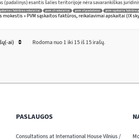
as (padalinys) esantis šalies teritorijoje nėra savarankiškas juridinis
skaitos faktūros rekvizitai
pvm sf rekvizitai
pvm sf padaliniui
pvm sąskaita faktūra p
s mokestis » PVM sąskaitos faktūros, reikalavimai apskaitai (IX sk
šų(-ai)
Rodoma nuo 1 iki 15 iš 15 irašų.
PASLAUGOS
N
Consultations at International House Vilnius /
Mo