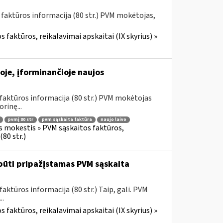
 faktūros informacija (80 str.) PVM mokėtojas,
 faktūros, reikalavimai apskaitai (IX skyrius) »
oje, įforminančioje naujos
faktūros informacija (80 str.) PVM mokėtojas
rinę...
pvmį 80 str
pvm sąskaita faktūra
naujo laivo
s mokestis » PVM sąskaitos faktūros,
80 str.)
būti pripažįstamas PVM sąskaita
ktūros informacija (80 str.) Taip, gali. PVM
..
 faktūros, reikalavimai apskaitai (IX skyrius) »