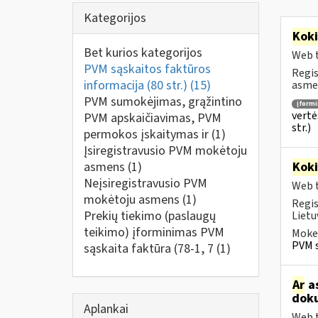
Kategorijos
Kok
Bet kurios kategorijos
Web t
PVM sąskaitos faktūros
Regis
informacija (80 str.)
(15)
asmen
PVM sumokėjimas, grąžintino
įform
vertė
PVM apskaičiavimas, PVM
str.)
permokos įskaitymas ir
(1)
Įsiregistravusio PVM mokėtoju
asmens
(1)
Kok
Neįsiregistravusio PVM
Web t
mokėtoju asmens
(1)
Regis
Prekių tiekimo (paslaugų
Lietu
teikimo) įforminimas PVM
Mokes
PVM s
sąskaita faktūra (78-1, 7
(1)
Ar
as
doku
Aplankai
Web t