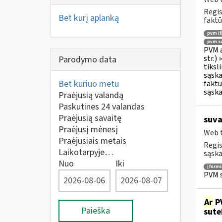
Regis
Bet kurį aplanką
faktū
pvm i
pvm su
PVM a
str.)
Parodymo data
tiksl
sąska
Bet kuriuo metu
faktū
sąska
Praėjusią valandą
Paskutines 24 valandas
Praėjusią savaitę
suva
Praėjusį mėnesį
Web t
Praėjusiais metais
Regis
Laikotarpyje…
sąska
Nuo
Iki
įform
PVM s
Ar
PV
Paieška
sute