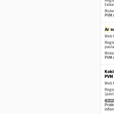
Regis
taika
Mokes
PVM s
Ar
su
Web t
Regis
pasla
Mokes
PVM s
Koki
PVM 
Web t
Regis
(pasl
direkt
Pridė
infor