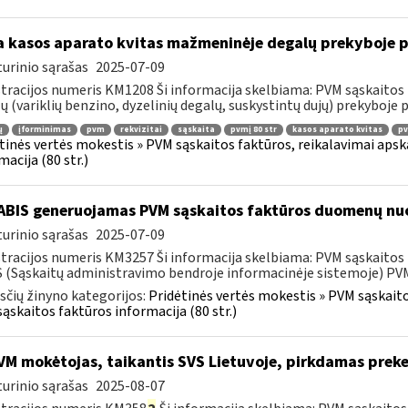
 kasos aparato kvitas mažmeninėje degalų prekyboje p
urinio sąrašas
2025-07-09
tracijos numeris KM1208 Ši informacija skelbiama: PVM sąskaitos 
ų (variklių benzino, dyzelinių degalų, suskystintų dujų) prekyboje 
ų
įforminimas
pvm
rekvizitai
sąskaita
pvmį 80 str
kasos aparato kvitas
pv
tinės vertės mokestis » PVM sąskaitos faktūros, reikalavimai apska
macija (80 str.)
BIS generuojamas PVM sąskaitos faktūros duomenų nuo
urinio sąrašas
2025-07-09
tracijos numeris KM3257 Ši informacija skelbiama: PVM sąskaitos fa
 (Sąskaitų administravimo bendroje informacinėje sistemoje) PVM 
čių žinyno kategorijos:
Pridėtinės vertės mokestis » PVM sąskaitos
ąskaitos faktūros informacija (80 str.)
M mokėtojas, taikantis SVS Lietuvoje, pirkdamas preke
urinio sąrašas
2025-08-07