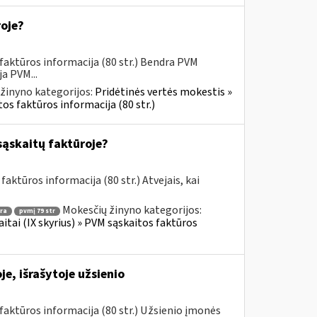
roje?
faktūros informacija (80 str.) Bendra PVM
a PVM...
žinyno kategorijos:
Pridėtinės vertės mokestis »
os faktūros informacija (80 str.)
sąskaitų faktūroje?
aktūros informacija (80 str.) Atvejais, kai
Mokesčių žinyno kategorijos:
ra
pvmį 79 str
itai (IX skyrius) » PVM sąskaitos faktūros
e, išrašytoje užsienio
aktūros informacija (80 str.) Užsienio įmonės