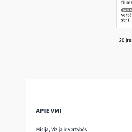
filial
pvm są
vertė
str.)
20 Įra
APIE VMI
Misija, Vizija ir Vertybės