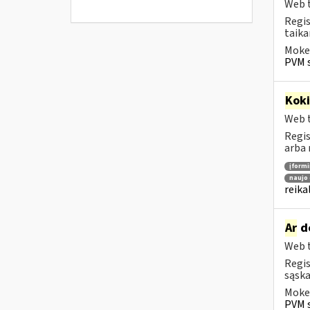
Web t
Regis
taika
Mokes
PVM s
Kok
Web t
Regis
arba 
įform
naujo 
reika
Ar
do
Web t
Regis
sąska
Mokes
PVM s