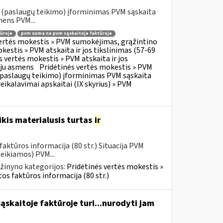
o (paslaugų teikimo) įforminimas PVM sąskaita
mens PVM...
ūroje
pvm suma ne pvm sąskaitoje faktūroje
vertės mokestis » PVM sumokėjimas, grąžintino
kestis » PVM atskaita ir jos tikslinimas (57-69
s vertės mokestis » PVM atskaita ir jos
oju asmens
Pridėtinės vertės mokestis » PVM
o (paslaugų teikimo) įforminimas PVM sąskaita
eikalavimai apskaitai (IX skyrius) » PVM
kis materialusis turtas
ir
aktūros informacija (80 str.) Situacija PVM
eikiamos) PVM...
žinyno kategorijos:
Pridėtinės vertės mokestis »
os faktūros informacija (80 str.)
skaitoje faktūroje turi...nurodyti jam