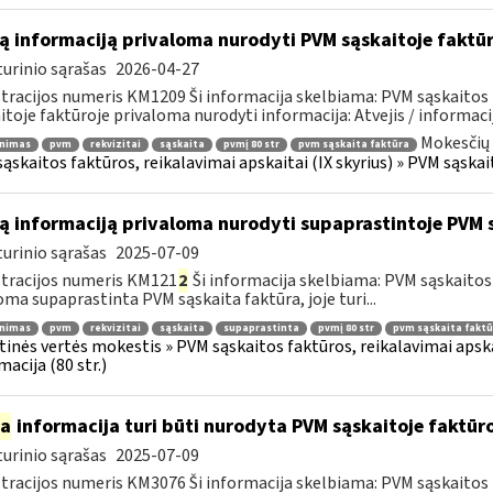
ą informaciją privaloma nurodyti PVM sąskaitoje faktū
urinio sąrašas
2026-04-27
tracijos numeris KM1209 Ši informacija skelbiama: PVM sąskaitos 
itoje faktūroje privaloma nurodyti informacija: Atvejis / informacij
Mokesčių 
inimas
pvm
rekvizitai
sąskaita
pvmį 80 str
pvm sąskaita faktūra
ąskaitos faktūros, reikalavimai apskaitai (IX skyrius) » PVM sąskait
ą informaciją privaloma nurodyti supaprastintoje PVM 
urinio sąrašas
2025-07-09
tracijos numeris KM121
2
Ši informacija skelbiama: PVM sąskaitos f
oma supaprastinta PVM sąskaita faktūra, joje turi...
inimas
pvm
rekvizitai
sąskaita
supaprastinta
pvmį 80 str
pvm sąskaita faktū
tinės vertės mokestis » PVM sąskaitos faktūros, reikalavimai apska
macija (80 str.)
ia
informacija turi būti nurodyta PVM sąskaitoje faktūroj
urinio sąrašas
2025-07-09
tracijos numeris KM3076 Ši informacija skelbiama: PVM sąskaitos f