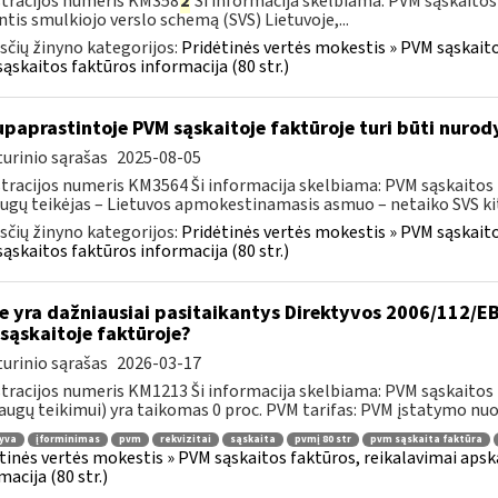
tracijos numeris KM358
2
Ši informacija skelbiama: PVM sąskaitos
ntis smulkiojo verslo schemą (SVS) Lietuvoje,...
čių žinyno kategorijos:
Pridėtinės vertės mokestis » PVM sąskaitos
ąskaitos faktūros informacija (80 str.)
paprastintoje PVM sąskaitoje faktūroje turi būti nurod
urinio sąrašas
2025-08-05
tracijos numeris KM3564 Ši informacija skelbiama: PVM sąskaitos fak
ugų teikėjas – Lietuvos apmokestinamasis asmuo – netaiko SVS kito
čių žinyno kategorijos:
Pridėtinės vertės mokestis » PVM sąskaitos
ąskaitos faktūros informacija (80 str.)
e yra dažniausiai pasitaikantys Direktyvos 2006/112/EB 
sąskaitoje faktūroje?
urinio sąrašas
2026-03-17
tracijos numeris KM1213 Ši informacija skelbiama: PVM sąskaitos fa
augų teikimui) yra taikomas 0 proc. PVM tarifas: PVM įstatymo nuos
yva
įforminimas
pvm
rekvizitai
sąskaita
pvmį 80 str
pvm sąskaita faktūra
tinės vertės mokestis » PVM sąskaitos faktūros, reikalavimai apska
macija (80 str.)