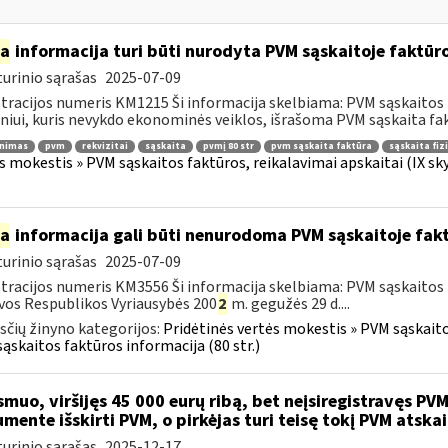
ia
informacija turi būti nurodyta PVM sąskaitoje faktūroj
urinio sąrašas
2025-07-09
tracijos numeris KM1215 Ši informacija skelbiama: PVM sąskaitos fa
iui, kuris nevykdo ekonominės veiklos, išrašoma PVM sąskaita fakt
inimas
pvm
rekvizitai
sąskaita
pvmį 80 str
pvm sąskaita faktūra
sąskaita fiz
s mokestis » PVM sąskaitos faktūros, reikalavimai apskaitai (IX sk
ia
informacija gali būti nenurodoma PVM sąskaitoje fakt
urinio sąrašas
2025-07-09
tracijos numeris KM3556 Ši informacija skelbiama: PVM sąskaitos f
vos Respublikos Vyriausybės 200
2
m. gegužės 29 d....
čių žinyno kategorijos:
Pridėtinės vertės mokestis » PVM sąskaitos
ąskaitos faktūros informacija (80 str.)
muo, viršijęs 45 000 eurų ribą, bet neįsiregistravęs PVM
mente išskirti PVM, o pirkėjas turi teisę tokį PVM atskai
urinio sąrašas
2025-12-17