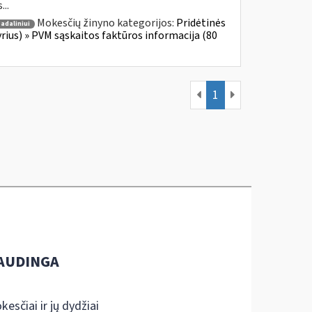
...
Mokesčių žinyno kategorijos:
Pridėtinės
adaliniui
yrius) » PVM sąskaitos faktūros informacija (80
1
AUDINGA
kesčiai ir jų dydžiai