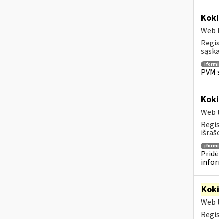
Koki
Web t
Regis
sąska
įform
PVM s
Koki
Web t
Regis
išraš
įform
Pridė
infor
Kok
Web t
Regis