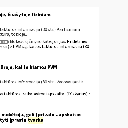
e, išrašytoje fiziniam
ktūros informacija (80 str.) Kai fiziniam
ūra, tokioje...
Mokesčių žinyno kategorijos:
Pridėtinės
iniam
yrius) » PVM sąskaitos faktūros informacija (80
ūroje, kai teikiamos PVM
aktūros informacija (80 str.) Vadovaujantis
 faktūros, reikalavimai apskaitai (IX skyrius) »
 mokėtoju, gali (privalo...apskaitos
tyti įprasta
tvarka