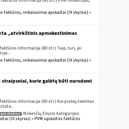
 faktūros informacija (80 str.) PVM mokėtojas,
 faktūros, reikalavimai apskaitai (IX skyrius) »
yta „atvirkštinis apmokestinimas
tūros informacija (80 str.) Taip, turi, jei
je...
 faktūros, reikalavimai apskaitai (IX skyrius) »
straipsniai, kurie galėtų būti nurodomi
ktūros informacija (80 str.) Kai prekių tiekimui
tata...
Mokesčių žinyno kategorijos:
pvm direktyva
itai (IX skyrius) » PVM sąskaitos faktūros