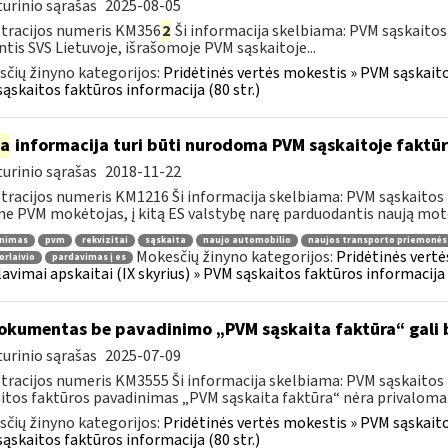
urinio sąrašas
2025-08-05
tracijos numeris KM356
2
Ši informacija skelbiama: PVM sąskaitos
ntis SVS Lietuvoje, išrašomoje PVM sąskaitoje...
čių žinyno kategorijos:
Pridėtinės vertės mokestis » PVM sąskaitos
ąskaitos faktūros informacija (80 str.)
ia
informacija turi būti nurodoma PVM sąskaitoje faktūr
urinio sąrašas
2018-11-22
tracijos numeris KM1216 Ši informacija skelbiama: PVM sąskaitos 
ne PVM mokėtojas, į kitą ES valstybę narę parduodantis naują moto
inimas
pvm
rekvizitai
sąskaita
naujo automobilio
naujos transporto priemonės
Mokesčių žinyno kategorijos:
Pridėtinės vertė
orlaivio
pardavimas į es
lavimai apskaitai (IX skyrius) » PVM sąskaitos faktūros informacija (
kumentas be pavadinimo „PVM sąskaita faktūra“ gali 
urinio sąrašas
2025-07-09
tracijos numeris KM3555 Ši informacija skelbiama: PVM sąskaitos fa
itos faktūros pavadinimas „PVM sąskaita faktūra“ nėra privaloma.
čių žinyno kategorijos:
Pridėtinės vertės mokestis » PVM sąskaitos
ąskaitos faktūros informacija (80 str.)