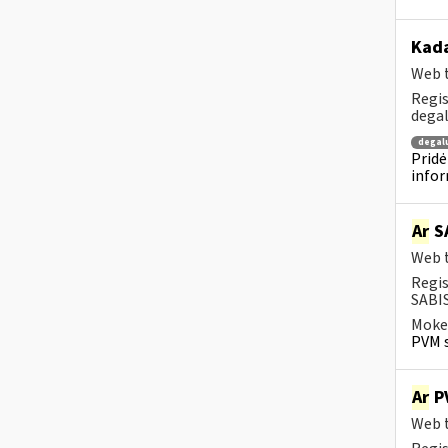
Kada
Web t
Regis
degal
degal
Pridė
infor
Ar
SA
Web t
Regis
SABIS
Mokes
PVM s
Ar
PV
Web t