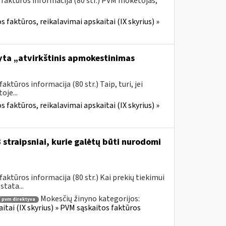
 faktūros informacija (80 str.) PVM mokėtojas,
 faktūros, reikalavimai apskaitai (IX skyrius) »
yta „atvirkštinis apmokestinimas
tūros informacija (80 str.) Taip, turi, jei
je...
 faktūros, reikalavimai apskaitai (IX skyrius) »
straipsniai, kurie galėtų būti nurodomi
ktūros informacija (80 str.) Kai prekių tiekimui
tata...
Mokesčių žinyno kategorijos:
pvm direktyva
itai (IX skyrius) » PVM sąskaitos faktūros