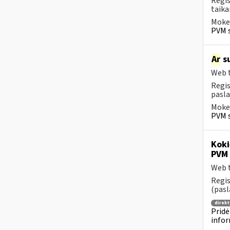
Regis
taika
Mokes
PVM s
Ar
su
Web t
Regis
pasla
Mokes
PVM s
Koki
PVM 
Web t
Regis
(pasl
direkt
Pridė
infor