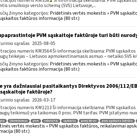
tracijos numeris KM358
2
Ši informacija skelbiama: PVM sąskaitos
ntis smulkiojo verslo schemą (SVS) Lietuvoje,...
čių žinyno kategorijos:
Pridėtinės vertės mokestis » PVM sąskaitos
ąskaitos faktūros informacija (80 str.)
paprastintoje PVM sąskaitoje faktūroje turi būti nurod
urinio sąrašas
2025-08-05
tracijos numeris KM3564 Ši informacija skelbiama: PVM sąskaitos fak
ugų teikėjas – Lietuvos apmokestinamasis asmuo – netaiko SVS kito
čių žinyno kategorijos:
Pridėtinės vertės mokestis » PVM sąskaitos
ąskaitos faktūros informacija (80 str.)
e yra dažniausiai pasitaikantys Direktyvos 2006/112/EB 
sąskaitoje faktūroje?
urinio sąrašas
2026-03-17
tracijos numeris KM1213 Ši informacija skelbiama: PVM sąskaitos fa
augų teikimui) yra taikomas 0 proc. PVM tarifas: PVM įstatymo nuos
yva
įforminimas
pvm
rekvizitai
sąskaita
pvmį 80 str
pvm sąskaita faktūra
tinės vertės mokestis » PVM sąskaitos faktūros, reikalavimai apska
macija (80 str.)