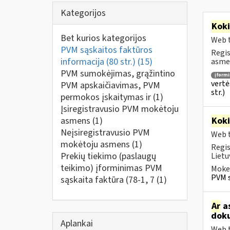
Kategorijos
Kok
Bet kurios kategorijos
Web t
PVM sąskaitos faktūros
Regis
informacija (80 str.)
(15)
asmen
PVM sumokėjimas, grąžintino
įform
vertė
PVM apskaičiavimas, PVM
str.)
permokos įskaitymas ir
(1)
Įsiregistravusio PVM mokėtoju
asmens
(1)
Kok
Neįsiregistravusio PVM
Web t
mokėtoju asmens
(1)
Regis
Prekių tiekimo (paslaugų
Lietu
teikimo) įforminimas PVM
Mokes
PVM s
sąskaita faktūra (78-1, 7
(1)
Ar
as
doku
Aplankai
Web t