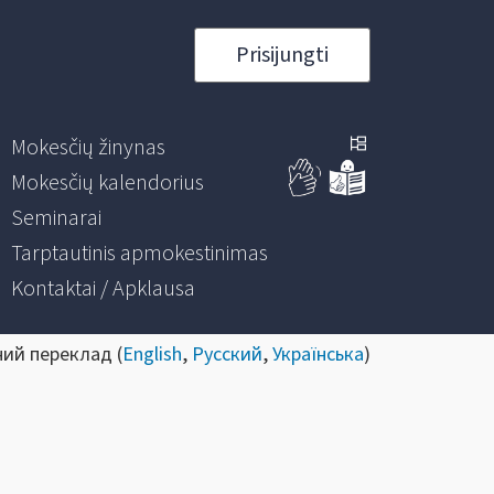
Prisijungti
Mokesčių žinynas
Mokesčių kalendorius
Seminarai
Tarptautinis apmokestinimas
Kontaktai / Apklausa
ний переклад (
English
,
Русский
,
Українська
)