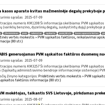
 kasos aparato kvitas mažmeninėje degalų prekyboje p
urinio sąrašas
2025-07-09
tracijos numeris KM1208 Ši informacija skelbiama: PVM sąskaitos 
ų (variklių benzino, dyzelinių degalų, suskystintų dujų) prekyboje 
ų
įforminimas
pvm
rekvizitai
sąskaita
pvmį 80 str
kasos aparato kvitas
pv
tinės vertės mokestis » PVM sąskaitos faktūros, reikalavimai apska
macija (80 str.)
BIS generuojamas PVM sąskaitos faktūros duomenų nuo
urinio sąrašas
2025-07-09
tracijos numeris KM3257 Ši informacija skelbiama: PVM sąskaitos fa
 (Sąskaitų administravimo bendroje informacinėje sistemoje) PVM 
čių žinyno kategorijos:
Pridėtinės vertės mokestis » PVM sąskaitos
ąskaitos faktūros informacija (80 str.)
M mokėtojas, taikantis SVS Lietuvoje, pirkdamas preke
urinio sąrašas
2025-08-07