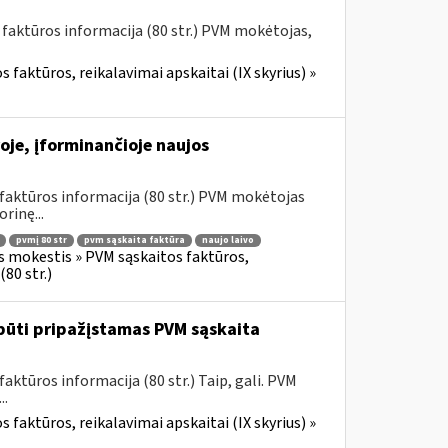
 faktūros informacija (80 str.) PVM mokėtojas,
 faktūros, reikalavimai apskaitai (IX skyrius) »
oje, įforminančioje naujos
faktūros informacija (80 str.) PVM mokėtojas
rinę...
pvmį 80 str
pvm sąskaita faktūra
naujo laivo
s mokestis » PVM sąskaitos faktūros,
80 str.)
būti pripažįstamas PVM sąskaita
ktūros informacija (80 str.) Taip, gali. PVM
..
 faktūros, reikalavimai apskaitai (IX skyrius) »