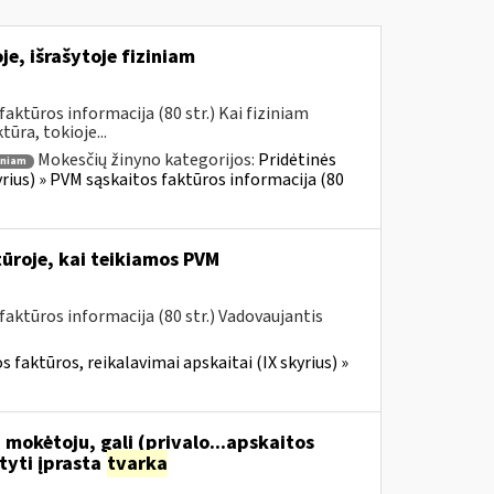
e, išrašytoje fiziniam
ktūros informacija (80 str.) Kai fiziniam
ūra, tokioje...
Mokesčių žinyno kategorijos:
Pridėtinės
iniam
yrius) » PVM sąskaitos faktūros informacija (80
ūroje, kai teikiamos PVM
aktūros informacija (80 str.) Vadovaujantis
 faktūros, reikalavimai apskaitai (IX skyrius) »
 mokėtoju, gali (privalo...apskaitos
tyti įprasta
tvarka