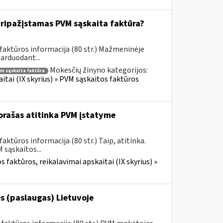
ripažįstamas PVM sąskaita faktūra?
faktūros informacija (80 str.) Mažmeninėje
parduodant...
Mokesčių žinyno kategorijos:
m sąskaita faktūra
itai (IX skyrius) » PVM sąskaitos faktūros
rašas atitinka PVM įstatyme
ktūros informacija (80 str.) Taip, atitinka.
sąskaitos...
 faktūros, reikalavimai apskaitai (IX skyrius) »
s (paslaugas) Lietuvoje