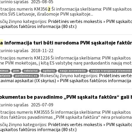
urinio sąrašas
2025-08-05
tracijos numeris KM356
2
Ši informacija skelbiama: PVM sąskaitos
ntis SVS Lietuvoje, išrašomoje PVM sąskaitoje...
čių žinyno kategorijos:
Pridėtinės vertės mokestis » PVM sąskaitos
ąskaitos faktūros informacija (80 str.)
ia
informacija turi būti nurodoma PVM sąskaitoje faktūr
urinio sąrašas
2018-11-22
tracijos numeris KM1216 Ši informacija skelbiama: PVM sąskaitos 
ne PVM mokėtojas, į kitą ES valstybę narę parduodantis naują moto
inimas
pvm
rekvizitai
sąskaita
naujo automobilio
naujos transporto priemonės
Mokesčių žinyno kategorijos:
Pridėtinės vertė
orlaivio
pardavimas į es
lavimai apskaitai (IX skyrius) » PVM sąskaitos faktūros informacija (
kumentas be pavadinimo „PVM sąskaita faktūra“ gali 
urinio sąrašas
2025-07-09
tracijos numeris KM3555 Ši informacija skelbiama: PVM sąskaitos fa
itos faktūros pavadinimas „PVM sąskaita faktūra“ nėra privaloma.
čių žinyno kategorijos:
Pridėtinės vertės mokestis » PVM sąskaitos
ąskaitos faktūros informacija (80 str.)