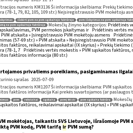
tracijos numeris KM3136 Ši informacija skelbiama: Prekių tiekim
ra (78-1, 79, 82, 105, 109 str.) Neįsiregistravusio PVM mokėtoju as
šskyrimas
išskirti pvm ne pvm sąskaitoje faktūroje
pvm išskyrimas ne pvm sąskaitoje fakt
Mokesčių žinyno kategorijos:
Pridėtinės 
mą ne pvm sąskaitoje faktūroje
pskaičiavimas, PVM permokos įskaitymas ir
Pridėtinės vertės mo
 » PVM atskaita » Įsiregistravusio PVM mokėtoju asmens
Pridėtinė
inimas (57-69 str.) » PVM atskaita » Neįsiregistravusio PVM mokėt
itos faktūros, reikalavimai apskaitai (IX skyrius) » Prekių tiekim
ra (78-1, 7
Pridėtinės vertės mokestis » PVM sąskaitos faktūros, r
itos faktūros informacija (80 str.)
rtojamos privatiems poreikiams, pasigaminamas ilgalai
urinio sąrašas
2025-07-09
tracijos numeris KM1207 Ši informacija skelbiama: PVM sąskaitos f
itos faktūros informacija Kai prekės suvartojamos (ar paslaugos t
Mokesčių 
inimas
pvm
rekvizitai
sąskaita
pvmį 80 str
pvm sąskaita faktūra
ąskaitos faktūros, reikalavimai apskaitai (IX skyrius) » PVM sąskait
M mokėtojas, taikantis SVS Lietuvoje, išrašomoje PVM są
iktą PVM kodą, PVM tarifą
ir
PVM sumą?