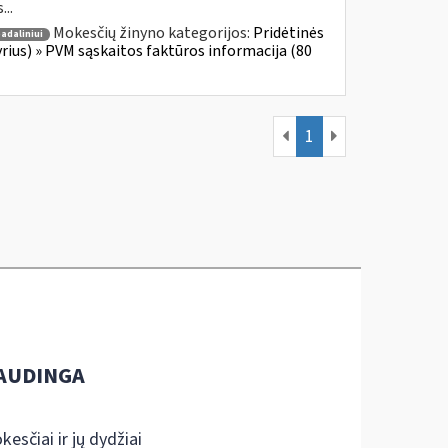
...
Mokesčių žinyno kategorijos:
Pridėtinės
adaliniui
yrius) » PVM sąskaitos faktūros informacija (80
1
AUDINGA
kesčiai ir jų dydžiai