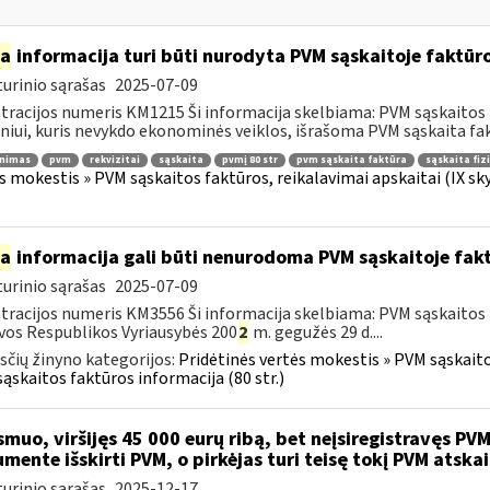
ia
informacija turi būti nurodyta PVM sąskaitoje faktūroj
urinio sąrašas
2025-07-09
tracijos numeris KM1215 Ši informacija skelbiama: PVM sąskaitos fa
iui, kuris nevykdo ekonominės veiklos, išrašoma PVM sąskaita fakt
inimas
pvm
rekvizitai
sąskaita
pvmį 80 str
pvm sąskaita faktūra
sąskaita fiz
s mokestis » PVM sąskaitos faktūros, reikalavimai apskaitai (IX sk
ia
informacija gali būti nenurodoma PVM sąskaitoje fakt
urinio sąrašas
2025-07-09
tracijos numeris KM3556 Ši informacija skelbiama: PVM sąskaitos f
vos Respublikos Vyriausybės 200
2
m. gegužės 29 d....
čių žinyno kategorijos:
Pridėtinės vertės mokestis » PVM sąskaitos
ąskaitos faktūros informacija (80 str.)
muo, viršijęs 45 000 eurų ribą, bet neįsiregistravęs PVM
mente išskirti PVM, o pirkėjas turi teisę tokį PVM atskai
urinio sąrašas
2025-12-17