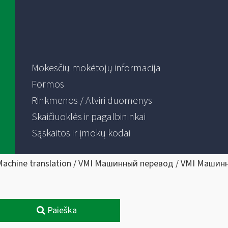
Mokesčių mokėtojų informacija
Formos
Rinkmenos / Atviri duomenys
Skaičiuoklės ir pagalbininkai
Sąskaitos ir įmokų kodai
Machine translation / VMI Машинный перевод / VMI Машин
Paieška