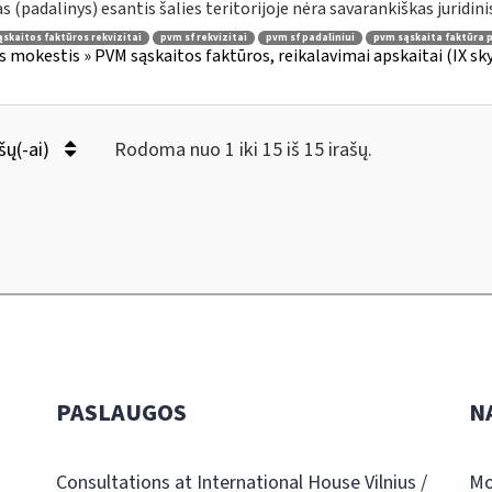
as (padalinys) esantis šalies teritorijoje nėra savarankiškas juridinis
skaitos faktūros rekvizitai
pvm sf rekvizitai
pvm sf padaliniui
pvm sąskaita faktūra p
s mokestis » PVM sąskaitos faktūros, reikalavimai apskaitai (IX sk
šų(-ai)
Rodoma nuo 1 iki 15 iš 15 irašų.
PASLAUGOS
N
Consultations at International House Vilnius /
Mo