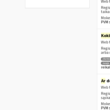
Web t
Regis
taika
Mokes
PVM s
Kok
Web t
Regis
arba 
įform
naujo 
reika
Ar
do
Web t
Regis
sąska
Mokes
PVM s