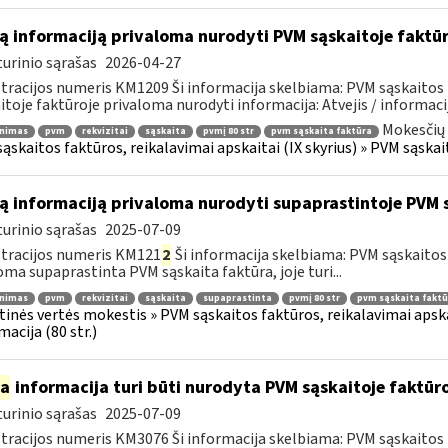
ą informaciją privaloma nurodyti PVM sąskaitoje faktū
urinio sąrašas
2026-04-27
tracijos numeris KM1209 Ši informacija skelbiama: PVM sąskaitos 
itoje faktūroje privaloma nurodyti informacija: Atvejis / informacij
Mokesčių 
inimas
pvm
rekvizitai
sąskaita
pvmį 80 str
pvm sąskaita faktūra
ąskaitos faktūros, reikalavimai apskaitai (IX skyrius) » PVM sąskait
ą informaciją privaloma nurodyti supaprastintoje PVM 
urinio sąrašas
2025-07-09
tracijos numeris KM121
2
Ši informacija skelbiama: PVM sąskaitos f
oma supaprastinta PVM sąskaita faktūra, joje turi...
inimas
pvm
rekvizitai
sąskaita
supaprastinta
pvmį 80 str
pvm sąskaita faktū
tinės vertės mokestis » PVM sąskaitos faktūros, reikalavimai apska
macija (80 str.)
ia
informacija turi būti nurodyta PVM sąskaitoje faktūroj
urinio sąrašas
2025-07-09
tracijos numeris KM3076 Ši informacija skelbiama: PVM sąskaitos f