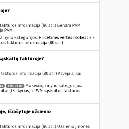
roje?
faktūros informacija (80 str.) Bendra PVM
a PVM...
žinyno kategorijos:
Pridėtinės vertės mokestis »
os faktūros informacija (80 str.)
sąskaitų faktūroje?
aktūros informacija (80 str.) Atvejais, kai
Mokesčių žinyno kategorijos:
ra
pvmį 79 str
itai (IX skyrius) » PVM sąskaitos faktūros
e, išrašytoje užsienio
aktūros informacija (80 str.) Užsienio įmonės