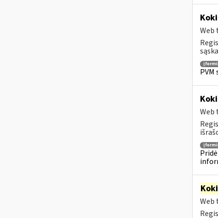
Koki
Web t
Regis
sąska
įform
PVM s
Koki
Web t
Regis
išraš
įform
Pridė
infor
Kok
Web t
Regis