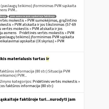
o (paslaugų teikimo) įforminimas PVM sąskaita
mens PVM...
ūroje
pvm suma ne pvm sąskaitoje faktūroje
vertės mokestis » PVM sumokėjimas, grąžintino
kestis » PVM atskaita ir jos tikslinimas (57-69
s vertės mokestis » PVM atskaita ir jos
oju asmens
Pridėtinės vertės mokestis » PVM
o (paslaugų teikimo) įforminimas PVM sąskaita
eikalavimai apskaitai (IX skyrius) » PVM
kis materialusis turtas
ir
aktūros informacija (80 str.) Situacija PVM
eikiamos) PVM...
žinyno kategorijos:
Pridėtinės vertės mokestis »
os faktūros informacija (80 str.)
skaitoje faktūroje turi...nurodyti jam