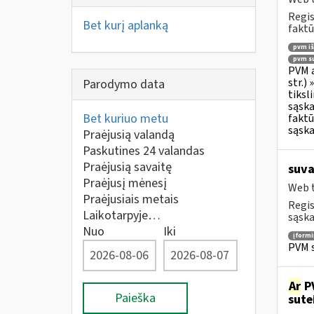
Regis
Bet kurį aplanką
faktū
pvm i
pvm su
PVM a
str.)
Parodymo data
tiksl
sąska
Bet kuriuo metu
faktū
sąska
Praėjusią valandą
Paskutines 24 valandas
Praėjusią savaitę
suva
Praėjusį mėnesį
Web t
Praėjusiais metais
Regis
Laikotarpyje…
sąska
Nuo
Iki
įform
PVM s
Ar
PV
Paieška
sute