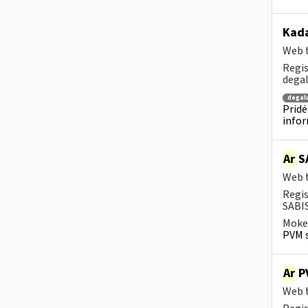
Kada
Web t
Regis
degal
degal
Pridė
infor
Ar
SA
Web t
Regis
SABIS
Mokes
PVM s
Ar
PV
Web t