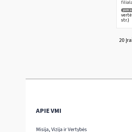
filial
pvm są
vertė
str.)
20 Įra
APIE VMI
Misija, Vizija ir Vertybės