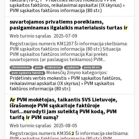
faktūra (78-1, 7
Pridėtinės vertės mokestis » PVM
sąskaitos faktūros, reikalavimai apskaitai (IX skyrius) »
PVM sąskaitos faktūros informacija (80 str.)
suvartojamos privatiems poreikiams,
pasigaminamas ilgalaikis materialusis turtas
ir
Web turinio sąrašas
2025-07-09
Registracijos numeris KM1207 Ši informacija skelbiama:
PVM sąskaitos faktūros informacija (80 str.) Situacija
PVM sąskaitos faktūros informacija Kai prekės
suvartojamos (ar paslaugos teikiamos) PVM...
įforminimas
pvm
rekvizitai
sąskaita
pvmį 80 str
Mokesčių žinyno kategorijos:
pvm sąskaita faktūra
Pridėtinės vertės mokestis » PVM sąskaitos faktūros,
reikalavimai apskaitai (IX skyrius) » PVM sąskaitos
faktūros informacija (80 str.)
Ar
PVM mokėtojas, taikantis SVS Lietuvoje,
išrašomoje PVM sąskaitoje faktūroje
turi...nurodyti jam suteiktą PVM kodą, PVM
tarifą
ir
PVM sumą?
Web turinio sąrašas
2025-08-05
Registracijos numeris KM356
2
Ši informacija skelbiama:
PVM sąskaitos faktūros informacija (80 str.) PVM