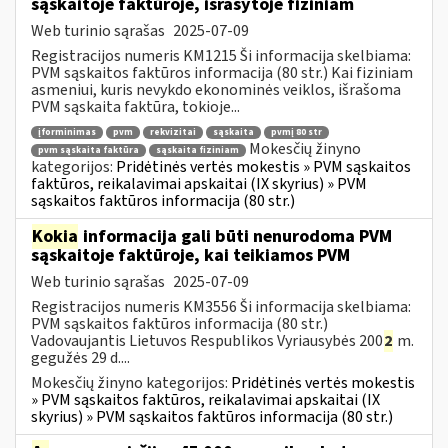
sąskaitoje faktūroje, išrašytoje fiziniam
Web turinio sąrašas
2025-07-09
Registracijos numeris KM1215 Ši informacija skelbiama:
PVM sąskaitos faktūros informacija (80 str.) Kai fiziniam
asmeniui, kuris nevykdo ekonominės veiklos, išrašoma
PVM sąskaita faktūra, tokioje...
įforminimas
pvm
rekvizitai
sąskaita
pvmį 80 str
Mokesčių žinyno
pvm sąskaita faktūra
sąskaita fiziniam
kategorijos:
Pridėtinės vertės mokestis » PVM sąskaitos
faktūros, reikalavimai apskaitai (IX skyrius) » PVM
sąskaitos faktūros informacija (80 str.)
Kokia
informacija gali būti nenurodoma PVM
sąskaitoje faktūroje, kai teikiamos PVM
Web turinio sąrašas
2025-07-09
Registracijos numeris KM3556 Ši informacija skelbiama:
PVM sąskaitos faktūros informacija (80 str.)
Vadovaujantis Lietuvos Respublikos Vyriausybės 200
2
m.
gegužės 29 d....
Mokesčių žinyno kategorijos:
Pridėtinės vertės mokestis
» PVM sąskaitos faktūros, reikalavimai apskaitai (IX
skyrius) » PVM sąskaitos faktūros informacija (80 str.)