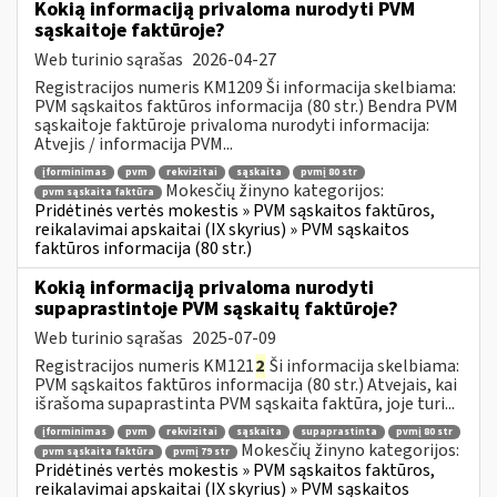
Kokią informaciją privaloma nurodyti PVM
sąskaitoje faktūroje?
Web turinio sąrašas
2026-04-27
Registracijos numeris KM1209 Ši informacija skelbiama:
PVM sąskaitos faktūros informacija (80 str.) Bendra PVM
sąskaitoje faktūroje privaloma nurodyti informacija:
Atvejis / informacija PVM...
įforminimas
pvm
rekvizitai
sąskaita
pvmį 80 str
Mokesčių žinyno kategorijos:
pvm sąskaita faktūra
Pridėtinės vertės mokestis » PVM sąskaitos faktūros,
reikalavimai apskaitai (IX skyrius) » PVM sąskaitos
faktūros informacija (80 str.)
Kokią informaciją privaloma nurodyti
supaprastintoje PVM sąskaitų faktūroje?
Web turinio sąrašas
2025-07-09
Registracijos numeris KM121
2
Ši informacija skelbiama:
PVM sąskaitos faktūros informacija (80 str.) Atvejais, kai
išrašoma supaprastinta PVM sąskaita faktūra, joje turi...
įforminimas
pvm
rekvizitai
sąskaita
supaprastinta
pvmį 80 str
Mokesčių žinyno kategorijos:
pvm sąskaita faktūra
pvmį 79 str
Pridėtinės vertės mokestis » PVM sąskaitos faktūros,
reikalavimai apskaitai (IX skyrius) » PVM sąskaitos