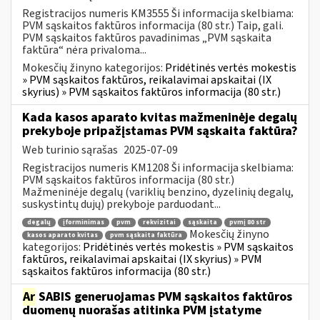
Registracijos numeris KM3555 Ši informacija skelbiama:
PVM sąskaitos faktūros informacija (80 str.) Taip, gali.
PVM sąskaitos faktūros pavadinimas „PVM sąskaita
faktūra“ nėra privaloma...
Mokesčių žinyno kategorijos:
Pridėtinės vertės mokestis
» PVM sąskaitos faktūros, reikalavimai apskaitai (IX
skyrius) » PVM sąskaitos faktūros informacija (80 str.)
Kada kasos aparato kvitas mažmeninėje degalų
prekyboje pripažįstamas PVM sąskaita faktūra?
Web turinio sąrašas
2025-07-09
Registracijos numeris KM1208 Ši informacija skelbiama:
PVM sąskaitos faktūros informacija (80 str.)
Mažmeninėje degalų (variklių benzino, dyzelinių degalų,
suskystintų dujų) prekyboje parduodant...
degalų
įforminimas
pvm
rekvizitai
sąskaita
pvmį 80 str
Mokesčių žinyno
kasos aparato kvitas
pvm sąskaita faktūra
kategorijos:
Pridėtinės vertės mokestis » PVM sąskaitos
faktūros, reikalavimai apskaitai (IX skyrius) » PVM
sąskaitos faktūros informacija (80 str.)
Ar
SABIS generuojamas PVM sąskaitos faktūros
duomenų nuorašas atitinka PVM įstatyme