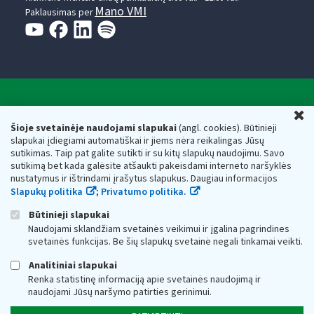
Mano VMI
Paklausimas per
Valstybinė mokesčių inspekcija prie Lietuvos
U
Respublikos finansų ministerijos
Šioje svetainėje naudojami slapukai
(angl. cookies). Būtinieji
slapukai įdiegiami automatiškai ir jiems nėra reikalingas Jūsų
Biudžetinė įstaiga. Juridinio asmens kodas — 188659752,
sutikimas. Taip pat galite sutikti ir su kitų slapukų naudojimu. Savo
adresas: Vasario 16-osios g. 14, 01107 Vilnius, Lietuva, el.paštas:
sutikimą bet kada galėsite atšaukti pakeisdami interneto naršyklės
vmi@vmi.lt
, E. pristatymo dėžutės adresas 188659752
nustatymus ir ištrindami įrašytus slapukus. Daugiau informacijos
Duomenys apie Valstybinę mokesčių inspekciją prie Lietuvos
Slapukų politika
;
Privatumo politika.
Respublikos finansų ministerijos kaupiami ir saugomi Juridinių
asmenų registre
Būtinieji slapukai
Naudojami sklandžiam svetainės veikimui ir įgalina pagrindines
svetainės funkcijas. Be šių slapukų svetainė negali tinkamai veikti.
Analitiniai slapukai
Renka statistinę informaciją apie svetainės naudojimą ir
naudojami Jūsų naršymo patirties gerinimui.