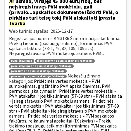
Ar
asmuo, viršijęs 45 000 eurų ribą, bet
neįsiregistravęs PVM mokėtoju, gali
(privalo...apskaitos dokumente išskirti PVM, o
pirkėjas turi teisę tokį PVM atskaityti įprasta
tvarka
Web turinio sąrašas
2025-12-17
Registracijos numeris KM3136 Ši informacija skelbiama:
Prekių tiekimo (paslaugų teikimo) įforminimas PVM
sąskaita faktūra (78-1, 79, 82, 105, 109 str.)
Neįsiregistravusio PVM mokėtoju asmens PVM...
pvm išskyrimas
išskirti pvm ne pvm sąskaitoje faktūroje
pvm išskyrimas ne pvm sąskaitoje faktūroje
pvm suma ne pvm sąskaitoje faktūroje
Mokesčių žinyno
pvm sumą ne pvm sąskaitoje faktūroje
kategorijos:
Pridėtinės vertės mokestis » PVM
sumokėjimas, grąžintino PVM apskaičiavimas, PVM
permokos įskaitymas ir
Pridėtinės vertės mokestis »
PVM atskaita ir jos tikslinimas (57-69 str.) » PVM atskaita
» Įsiregistravusio PVM mokėtoju asmens
Pridėtinės
vertės mokestis » PVM atskaita ir jos tikslinimas (57-69
str.) » PVM atskaita » Neįsiregistravusio PVM mokėtoju
asmens
Pridėtinės vertės mokestis » PVM sąskaitos
faktūros, reikalavimai apskaitai (IX skyrius) » Prekių
tiekimo (paslaugų teikimo) įforminimas PVM sąskaita