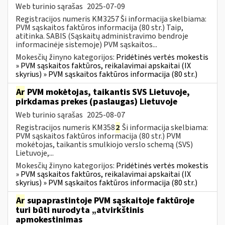
Web turinio sąrašas
2025-07-09
Registracijos numeris KM3257 Ši informacija skelbiama:
PVM sąskaitos faktūros informacija (80 str.) Taip,
atitinka. SABIS (Sąskaitų administravimo bendroje
informacinėje sistemoje) PVM sąskaitos...
Mokesčių žinyno kategorijos:
Pridėtinės vertės mokestis
» PVM sąskaitos faktūros, reikalavimai apskaitai (IX
skyrius) » PVM sąskaitos faktūros informacija (80 str.)
Ar
PVM mokėtojas, taikantis SVS Lietuvoje,
pirkdamas prekes (paslaugas) Lietuvoje
Web turinio sąrašas
2025-08-07
Registracijos numeris KM358
2
Ši informacija skelbiama:
PVM sąskaitos faktūros informacija (80 str.) PVM
mokėtojas, taikantis smulkiojo verslo schemą (SVS)
Lietuvoje,...
Mokesčių žinyno kategorijos:
Pridėtinės vertės mokestis
» PVM sąskaitos faktūros, reikalavimai apskaitai (IX
skyrius) » PVM sąskaitos faktūros informacija (80 str.)
Ar
supaprastintoje PVM sąskaitoje faktūroje
turi būti nurodyta „atvirkštinis
apmokestinimas