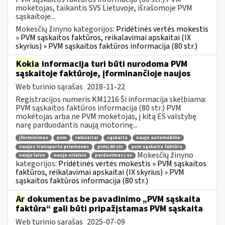
mokėtojas, taikantis SVS Lietuvoje, išrašomoje PVM
sąskaitoje...
Mokesčių žinyno kategorijos:
Pridėtinės vertės mokestis
» PVM sąskaitos faktūros, reikalavimai apskaitai (IX
skyrius) » PVM sąskaitos faktūros informacija (80 str.)
Kokia
informacija turi būti nurodoma PVM
sąskaitoje faktūroje, įforminančioje naujos
Web turinio sąrašas
2018-11-22
Registracijos numeris KM1216 Ši informacija skelbiama:
PVM sąskaitos faktūros informacija (80 str.) PVM
mokėtojas arba ne PVM mokėtojas, į kitą ES valstybę
narę parduodantis naują motorinę...
įforminimas
pvm
rekvizitai
sąskaita
naujo automobilio
naujos transporto priemonės
pvmį 80 str
pvm sąskaita faktūra
Mokesčių žinyno
naujo laivo
naujo orlaivio
pardavimas į es
kategorijos:
Pridėtinės vertės mokestis » PVM sąskaitos
faktūros, reikalavimai apskaitai (IX skyrius) » PVM
sąskaitos faktūros informacija (80 str.)
Ar
dokumentas be pavadinimo „PVM sąskaita
faktūra“ gali būti pripažįstamas PVM sąskaita
Web turinio sąrašas
2025-07-09