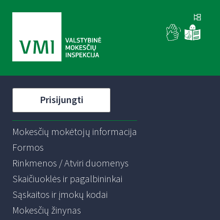
Prisijungti
Mokesčių mokėtojų informacija
Formos
Rinkmenos / Atviri duomenys
Skaičiuoklės ir pagalbininkai
Sąskaitos ir įmokų kodai
Mokesčių žinynas