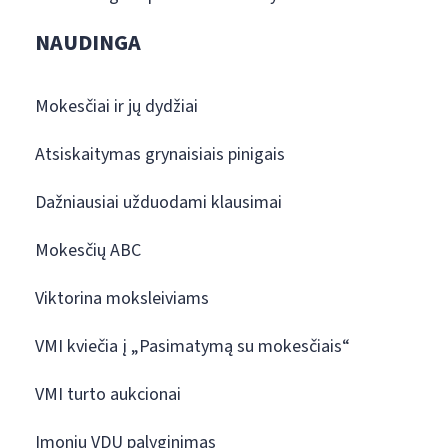
NAUDINGA
Mokesčiai ir jų dydžiai
Atsiskaitymas grynaisiais pinigais
Dažniausiai užduodami klausimai
Mokesčių ABC
Viktorina moksleiviams
VMI kviečia į „Pasimatymą su mokesčiais“
VMI turto aukcionai
Įmonių VDU palyginimas