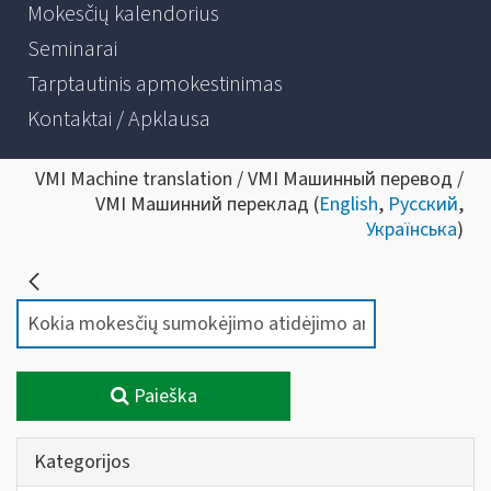
Mokesčių kalendorius
Seminarai
Tarptautinis apmokestinimas
Kontaktai / Apklausa
VMI Machine translation / VMI Машинный перевод /
VMI Машинний переклад (
English
,
Русский
,
Українська
)
Paieška
Kategorijos