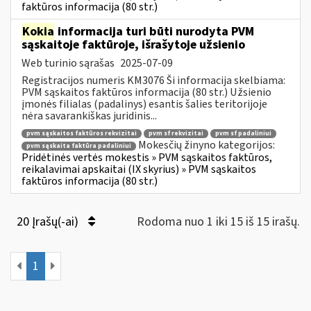
faktūros informacija (80 str.)
Kokia
informacija turi būti nurodyta PVM
sąskaitoje faktūroje, išrašytoje užsienio
Web turinio sąrašas
2025-07-09
Registracijos numeris KM3076 Ši informacija skelbiama:
PVM sąskaitos faktūros informacija (80 str.) Užsienio
įmonės filialas (padalinys) esantis šalies teritorijoje
nėra savarankiškas juridinis...
pvm sąskaitos faktūros rekvizitai
pvm sf rekvizitai
pvm sf padaliniui
Mokesčių žinyno kategorijos:
pvm sąskaita faktūra padaliniui
Pridėtinės vertės mokestis » PVM sąskaitos faktūros,
reikalavimai apskaitai (IX skyrius) » PVM sąskaitos
faktūros informacija (80 str.)
20 Įrašų(-ai)
Rodoma nuo 1 iki 15 iš 15 irašų.
1