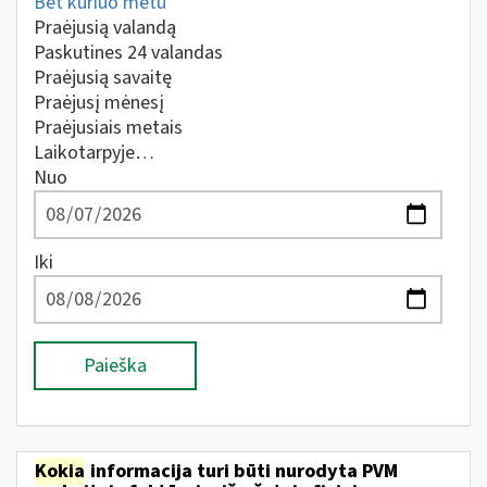
Bet kuriuo metu
Praėjusią valandą
Paskutines 24 valandas
Praėjusią savaitę
Praėjusį mėnesį
Praėjusiais metais
Laikotarpyje…
Nuo
Iki
Paieška
Kokia
informacija turi būti nurodyta PVM