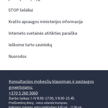
STOP šešėliui
Krašto apsaugos ministerijos informacija
Interneto svetainės atitikties paraiška
Ieškome turto savininkų
Nuorodos
Konsultacijos mokesčių klausimais ir paslaugos
gyventojams:
+370 5 260 5060
Darbo laikas: I-IV 8.00-17.00, V 8.00-15.45.
Prieššventinę dieną - viena valanda trumpiau.
Kiekvieno mėnesio antrą penktadienį 8.00 val. - 12.00 val.