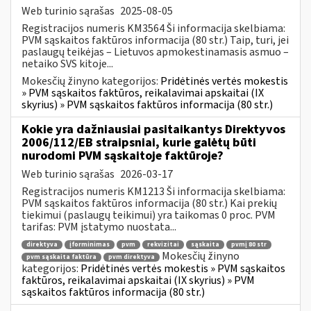
Web turinio sąrašas
2025-08-05
Registracijos numeris KM3564 Ši informacija skelbiama:
PVM sąskaitos faktūros informacija (80 str.) Taip, turi, jei
paslaugų teikėjas – Lietuvos apmokestinamasis asmuo –
netaiko SVS kitoje...
Mokesčių žinyno kategorijos:
Pridėtinės vertės mokestis
» PVM sąskaitos faktūros, reikalavimai apskaitai (IX
skyrius) » PVM sąskaitos faktūros informacija (80 str.)
Kokie yra dažniausiai pasitaikantys Direktyvos
2006/112/EB straipsniai, kurie galėtų būti
nurodomi PVM sąskaitoje faktūroje?
Web turinio sąrašas
2026-03-17
Registracijos numeris KM1213 Ši informacija skelbiama:
PVM sąskaitos faktūros informacija (80 str.) Kai prekių
tiekimui (paslaugų teikimui) yra taikomas 0 proc. PVM
tarifas: PVM įstatymo nuostata...
direktyva
įforminimas
pvm
rekvizitai
sąskaita
pvmį 80 str
Mokesčių žinyno
pvm sąskaita faktūra
pvm direktyva
kategorijos:
Pridėtinės vertės mokestis » PVM sąskaitos
faktūros, reikalavimai apskaitai (IX skyrius) » PVM
sąskaitos faktūros informacija (80 str.)