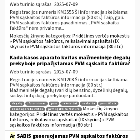
Web turinio sąrašas
2025-07-09
Registracijos numeris KM3555 Ši informacija skelbiama:
PVM sąskaitos faktūros informacija (80 str.) Taip, gali.
PVM sąskaitos faktūros pavadinimas „PVM sąskaita
faktūra“ nėra privaloma...
Mokesčių žinyno kategorijos:
Pridėtinės vertės mokestis
» PVM sąskaitos faktūros, reikalavimai apskaitai (IX
skyrius) » PVM sąskaitos faktūros informacija (80 str.)
Kada kasos aparato kvitas mažmeninėje degalų
prekyboje pripažįstamas PVM sąskaita faktūra?
Web turinio sąrašas
2025-07-09
Registracijos numeris KM1208 Ši informacija skelbiama:
PVM sąskaitos faktūros informacija (80 str.)
Mažmeninėje degalų (variklių benzino, dyzelinių degalų,
suskystintų dujų) prekyboje parduodant...
degalų
įforminimas
pvm
rekvizitai
sąskaita
pvmį 80 str
Mokesčių žinyno
kasos aparato kvitas
pvm sąskaita faktūra
kategorijos:
Pridėtinės vertės mokestis » PVM sąskaitos
faktūros, reikalavimai apskaitai (IX skyrius) » PVM
sąskaitos faktūros informacija (80 str.)
Ar
SABIS generuojamas PVM sąskaitos faktūros