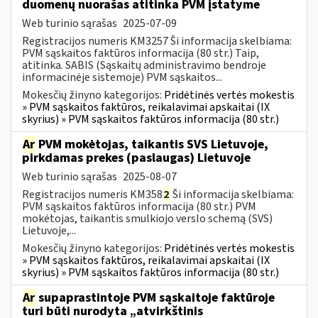
duomenų nuorašas atitinka PVM įstatyme
Web turinio sąrašas
2025-07-09
Registracijos numeris KM3257 Ši informacija skelbiama:
PVM sąskaitos faktūros informacija (80 str.) Taip,
atitinka. SABIS (Sąskaitų administravimo bendroje
informacinėje sistemoje) PVM sąskaitos...
Mokesčių žinyno kategorijos:
Pridėtinės vertės mokestis
» PVM sąskaitos faktūros, reikalavimai apskaitai (IX
skyrius) » PVM sąskaitos faktūros informacija (80 str.)
Ar
PVM mokėtojas, taikantis SVS Lietuvoje,
pirkdamas prekes (paslaugas) Lietuvoje
Web turinio sąrašas
2025-08-07
Registracijos numeris KM358
2
Ši informacija skelbiama:
PVM sąskaitos faktūros informacija (80 str.) PVM
mokėtojas, taikantis smulkiojo verslo schemą (SVS)
Lietuvoje,...
Mokesčių žinyno kategorijos:
Pridėtinės vertės mokestis
» PVM sąskaitos faktūros, reikalavimai apskaitai (IX
skyrius) » PVM sąskaitos faktūros informacija (80 str.)
Ar
supaprastintoje PVM sąskaitoje faktūroje
turi būti nurodyta „atvirkštinis