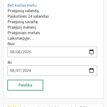
Bet kuriuo metu
Praėjusią valandą
Paskutines 24 valandas
Praėjusią savaitę
Praėjusį mėnesį
Praėjusiais metais
Laikotarpyje…
Nuo
Iki
Paieška