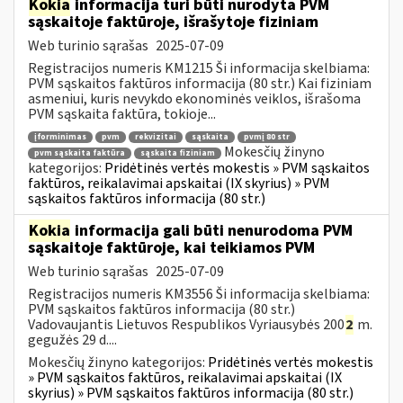
Kokia
informacija turi būti nurodyta PVM
sąskaitoje faktūroje, išrašytoje fiziniam
Web turinio sąrašas
2025-07-09
Registracijos numeris KM1215 Ši informacija skelbiama:
PVM sąskaitos faktūros informacija (80 str.) Kai fiziniam
asmeniui, kuris nevykdo ekonominės veiklos, išrašoma
PVM sąskaita faktūra, tokioje...
įforminimas
pvm
rekvizitai
sąskaita
pvmį 80 str
Mokesčių žinyno
pvm sąskaita faktūra
sąskaita fiziniam
kategorijos:
Pridėtinės vertės mokestis » PVM sąskaitos
faktūros, reikalavimai apskaitai (IX skyrius) » PVM
sąskaitos faktūros informacija (80 str.)
Kokia
informacija gali būti nenurodoma PVM
sąskaitoje faktūroje, kai teikiamos PVM
Web turinio sąrašas
2025-07-09
Registracijos numeris KM3556 Ši informacija skelbiama:
PVM sąskaitos faktūros informacija (80 str.)
Vadovaujantis Lietuvos Respublikos Vyriausybės 200
2
m.
gegužės 29 d....
Mokesčių žinyno kategorijos:
Pridėtinės vertės mokestis
» PVM sąskaitos faktūros, reikalavimai apskaitai (IX
skyrius) » PVM sąskaitos faktūros informacija (80 str.)