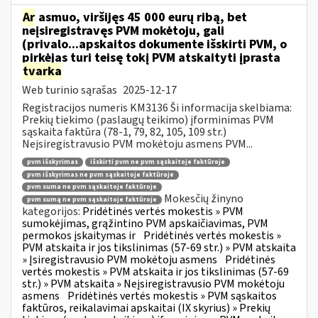
Ar
asmuo, viršijęs 45 000 eurų ribą, bet
neįsiregistravęs PVM mokėtoju, gali
(privalo...apskaitos dokumente išskirti PVM, o
pirkėjas turi teisę tokį PVM atskaityti įprasta
tvarka
Web turinio sąrašas
2025-12-17
Registracijos numeris KM3136 Ši informacija skelbiama:
Prekių tiekimo (paslaugų teikimo) įforminimas PVM
sąskaita faktūra (78-1, 79, 82, 105, 109 str.)
Neįsiregistravusio PVM mokėtoju asmens PVM...
pvm išskyrimas
išskirti pvm ne pvm sąskaitoje faktūroje
pvm išskyrimas ne pvm sąskaitoje faktūroje
pvm suma ne pvm sąskaitoje faktūroje
Mokesčių žinyno
pvm sumą ne pvm sąskaitoje faktūroje
kategorijos:
Pridėtinės vertės mokestis » PVM
sumokėjimas, grąžintino PVM apskaičiavimas, PVM
permokos įskaitymas ir
Pridėtinės vertės mokestis »
PVM atskaita ir jos tikslinimas (57-69 str.) » PVM atskaita
» Įsiregistravusio PVM mokėtoju asmens
Pridėtinės
vertės mokestis » PVM atskaita ir jos tikslinimas (57-69
str.) » PVM atskaita » Neįsiregistravusio PVM mokėtoju
asmens
Pridėtinės vertės mokestis » PVM sąskaitos
faktūros, reikalavimai apskaitai (IX skyrius) » Prekių