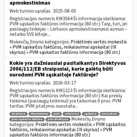
apmokestinimas
Web turinio sąrašas
2025-08-05
Registracijos numeris KM3564 Ši informacija skelbiama:
PVM sąskaitos faktūros informacija (80 str.) Taip, turi, jei
paslaugų teikėjas – Lietuvos apmokestinamasis asmuo –
netaiko SVS kitoje...
Mokesčių žinyno kategorijos:
Pridėtinės vertės mokestis
» PVM sąskaitos faktūros, reikalavimai apskaitai (IX
skyrius) » PVM sąskaitos faktūros informacija (80 str.)
Kokie yra dažniausiai pasitaikantys Direktyvos
2006/112/EB straipsniai, kurie galėtų būti
nurodomi PVM sąskaitoje faktūroje?
Web turinio sąrašas
2026-03-17
Registracijos numeris KM1213 Ši informacija skelbiama:
PVM sąskaitos faktūros informacija (80 str.) Kai prekių
tiekimui (paslaugų teikimui) yra taikomas 0 proc. PVM
tarifas: PVM įstatymo nuostata...
direktyva
įforminimas
pvm
rekvizitai
sąskaita
pvmį 80 str
Mokesčių žinyno
pvm sąskaita faktūra
pvm direktyva
kategorijos:
Pridėtinės vertės mokestis » PVM sąskaitos
faktūros, reikalavimai apskaitai (IX skyrius) » PVM
sąskaitos faktūros informacija (80 str.)