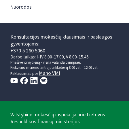
Nuorodos
Konsultacijos mokesčių klausimais ir paslaugos
gyventojams:
+370 5 260 5060
Darbo laikas: I-IV 8.00-17.00, V 8.00-15.45.
Prieššventinę dieną - viena valanda trumpiau.
Kiekvieno mėnesio antrą penktadienį 8.00 val. - 12.00 val.
Mano VMI
Paklausimas per
Valstybinė mokesčių inspekcija prie Lietuvos
Respublikos finansų ministerijos