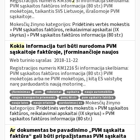
Registracijos numeris KM356
2
Ši informacija skelbiama:
PVM sąskaitos faktūros informacija (80 str.) PVM
mokėtojas, taikantis SVS Lietuvoje, išrašomoje PVM
sąskaitoje...
Mokesčių žinyno kategorijos:
Pridėtinės vertės mokestis
» PVM sąskaitos faktūros, reikalavimai apskaitai (IX
skyrius) » PVM sąskaitos faktūros informacija (80 str.)
Kokia
informacija turi būti nurodoma PVM
sąskaitoje faktūroje, įforminančioje naujos
Web turinio sąrašas
2018-11-22
Registracijos numeris KM1216 Ši informacija skelbiama:
PVM sąskaitos faktūros informacija (80 str.) PVM
mokėtojas arba ne PVM mokėtojas, į kitą ES valstybę
narę parduodantis naują motorinę...
įforminimas
pvm
rekvizitai
sąskaita
naujo automobilio
naujos transporto priemonės
pvmį 80 str
pvm sąskaita faktūra
Mokesčių žinyno
naujo laivo
naujo orlaivio
pardavimas į es
kategorijos:
Pridėtinės vertės mokestis » PVM sąskaitos
faktūros, reikalavimai apskaitai (IX skyrius) » PVM
sąskaitos faktūros informacija (80 str.)
Ar
dokumentas be pavadinimo „PVM sąskaita
faktūra“ gali būti pripažįstamas PVM sąskaita