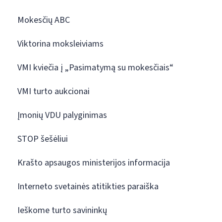
Mokesčių ABC
Viktorina moksleiviams
VMI kviečia į „Pasimatymą su mokesčiais“
VMI turto aukcionai
Įmonių VDU palyginimas
STOP šešėliui
Krašto apsaugos ministerijos informacija
Interneto svetainės atitikties paraiška
Ieškome turto savininkų