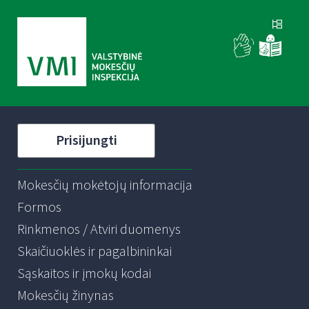
Prisijungti
Mokesčių mokėtojų informacija
Formos
Rinkmenos / Atviri duomenys
Skaičiuoklės ir pagalbininkai
Sąskaitos ir įmokų kodai
Mokesčių žinynas