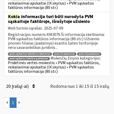
reikalavimai apskaitai (IX skyrius) » PVM sąskaitos
faktūros informacija (80 str.)
Kokia
informacija turi būti nurodyta PVM
sąskaitoje faktūroje, išrašytoje užsienio
Web turinio sąrašas
2025-07-09
Registracijos numeris KM3076 Ši informacija skelbiama:
PVM sąskaitos faktūros informacija (80 str.) Užsienio
įmonės filialas (padalinys) esantis šalies teritorijoje
nėra savarankiškas juridinis...
pvm sąskaitos faktūros rekvizitai
pvm sf rekvizitai
pvm sf padaliniui
Mokesčių žinyno kategorijos:
pvm sąskaita faktūra padaliniui
Pridėtinės vertės mokestis » PVM sąskaitos faktūros,
reikalavimai apskaitai (IX skyrius) » PVM sąskaitos
faktūros informacija (80 str.)
20 Įrašų(-ai)
Rodoma nuo 1 iki 15 iš 15 irašų.
1