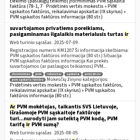
tiekimo (paslaugų teikimo) įforminimas PVM sąskaita
faktūra (78-1, 7
Pridėtinės vertės mokestis » PVM
sąskaitos faktūros, reikalavimai apskaitai (IX skyrius) »
PVM sąskaitos faktūros informacija (80 str.)
suvartojamos privatiems poreikiams,
pasigaminamas ilgalaikis materialusis turtas
ir
Web turinio sąrašas
2025-07-09
Registracijos numeris KM1207 Ši informacija skelbiama:
PVM sąskaitos faktūros informacija (80 str.) Situacija
PVM sąskaitos faktūros informacija Kai prekės
suvartojamos (ar paslaugos teikiamos) PVM...
įforminimas
pvm
rekvizitai
sąskaita
pvmį 80 str
Mokesčių žinyno kategorijos:
pvm sąskaita faktūra
Pridėtinės vertės mokestis » PVM sąskaitos faktūros,
reikalavimai apskaitai (IX skyrius) » PVM sąskaitos
faktūros informacija (80 str.)
Ar
PVM mokėtojas, taikantis SVS Lietuvoje,
išrašomoje PVM sąskaitoje faktūroje
turi...nurodyti jam suteiktą PVM kodą, PVM
tarifą
ir
PVM sumą?
Web turinio sąrašas
2025-08-05