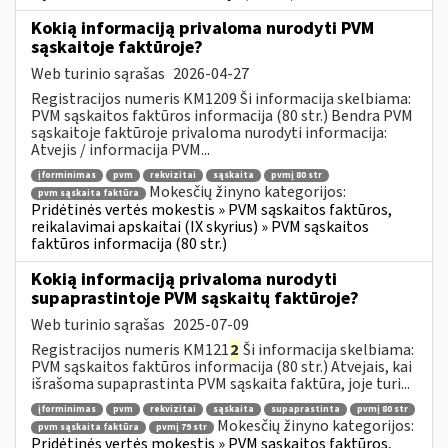
Kokią informaciją privaloma nurodyti PVM
sąskaitoje faktūroje?
Web turinio sąrašas
2026-04-27
Registracijos numeris KM1209 Ši informacija skelbiama:
PVM sąskaitos faktūros informacija (80 str.) Bendra PVM
sąskaitoje faktūroje privaloma nurodyti informacija:
Atvejis / informacija PVM...
įforminimas
pvm
rekvizitai
sąskaita
pvmį 80 str
Mokesčių žinyno kategorijos:
pvm sąskaita faktūra
Pridėtinės vertės mokestis » PVM sąskaitos faktūros,
reikalavimai apskaitai (IX skyrius) » PVM sąskaitos
faktūros informacija (80 str.)
Kokią informaciją privaloma nurodyti
supaprastintoje PVM sąskaitų faktūroje?
Web turinio sąrašas
2025-07-09
Registracijos numeris KM121
2
Ši informacija skelbiama:
PVM sąskaitos faktūros informacija (80 str.) Atvejais, kai
išrašoma supaprastinta PVM sąskaita faktūra, joje turi...
įforminimas
pvm
rekvizitai
sąskaita
supaprastinta
pvmį 80 str
Mokesčių žinyno kategorijos:
pvm sąskaita faktūra
pvmį 79 str
Pridėtinės vertės mokestis » PVM sąskaitos faktūros,