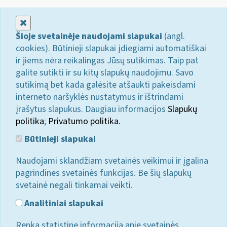
Uždaryti
Šioje svetainėje naudojami slapukai
(angl.
cookies). Būtinieji slapukai įdiegiami automatiškai
ir jiems nėra reikalingas Jūsų sutikimas. Taip pat
galite sutikti ir su kitų slapukų naudojimu. Savo
sutikimą bet kada galėsite atšaukti pakeisdami
interneto naršyklės nustatymus ir ištrindami
įrašytus slapukus. Daugiau informacijos
Slapukų
politika
;
Privatumo politika.
Būtinieji slapukai
Naudojami sklandžiam svetainės veikimui ir įgalina
pagrindines svetainės funkcijas. Be šių slapukų
svetainė negali tinkamai veikti.
Analitiniai slapukai
Renka statistinę informaciją apie svetainės