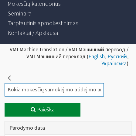
Mokesčių kalendorius
Seminarai
Tarptautinis apmokestinimas
Kontaktai / Apklausa
VMI Machine translation / VMI Машинный перевод /
VMI Машинний переклад (
English
,
Русский
,
Українська
)
Paieška
Parodymo data