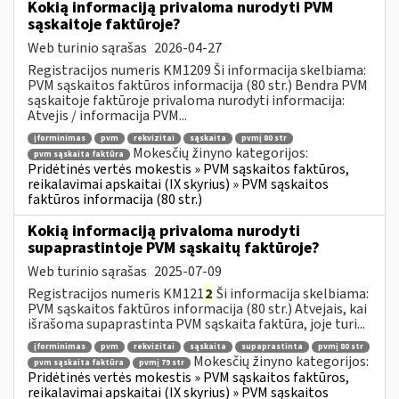
Kokią informaciją privaloma nurodyti PVM
sąskaitoje faktūroje?
Web turinio sąrašas
2026-04-27
Registracijos numeris KM1209 Ši informacija skelbiama:
PVM sąskaitos faktūros informacija (80 str.) Bendra PVM
sąskaitoje faktūroje privaloma nurodyti informacija:
Atvejis / informacija PVM...
įforminimas
pvm
rekvizitai
sąskaita
pvmį 80 str
Mokesčių žinyno kategorijos:
pvm sąskaita faktūra
Pridėtinės vertės mokestis » PVM sąskaitos faktūros,
reikalavimai apskaitai (IX skyrius) » PVM sąskaitos
faktūros informacija (80 str.)
Kokią informaciją privaloma nurodyti
supaprastintoje PVM sąskaitų faktūroje?
Web turinio sąrašas
2025-07-09
Registracijos numeris KM121
2
Ši informacija skelbiama:
PVM sąskaitos faktūros informacija (80 str.) Atvejais, kai
išrašoma supaprastinta PVM sąskaita faktūra, joje turi...
įforminimas
pvm
rekvizitai
sąskaita
supaprastinta
pvmį 80 str
Mokesčių žinyno kategorijos:
pvm sąskaita faktūra
pvmį 79 str
Pridėtinės vertės mokestis » PVM sąskaitos faktūros,
reikalavimai apskaitai (IX skyrius) » PVM sąskaitos