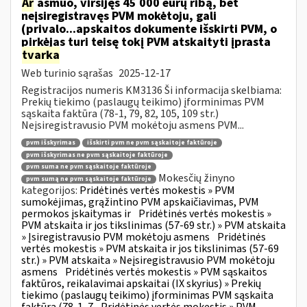
Ar
asmuo, viršijęs 45 000 eurų ribą, bet
neįsiregistravęs PVM mokėtoju, gali
(privalo...apskaitos dokumente išskirti PVM, o
pirkėjas turi teisę tokį PVM atskaityti įprasta
tvarka
Web turinio sąrašas
2025-12-17
Registracijos numeris KM3136 Ši informacija skelbiama:
Prekių tiekimo (paslaugų teikimo) įforminimas PVM
sąskaita faktūra (78-1, 79, 82, 105, 109 str.)
Neįsiregistravusio PVM mokėtoju asmens PVM...
pvm išskyrimas
išskirti pvm ne pvm sąskaitoje faktūroje
pvm išskyrimas ne pvm sąskaitoje faktūroje
pvm suma ne pvm sąskaitoje faktūroje
Mokesčių žinyno
pvm sumą ne pvm sąskaitoje faktūroje
kategorijos:
Pridėtinės vertės mokestis » PVM
sumokėjimas, grąžintino PVM apskaičiavimas, PVM
permokos įskaitymas ir
Pridėtinės vertės mokestis »
PVM atskaita ir jos tikslinimas (57-69 str.) » PVM atskaita
» Įsiregistravusio PVM mokėtoju asmens
Pridėtinės
vertės mokestis » PVM atskaita ir jos tikslinimas (57-69
str.) » PVM atskaita » Neįsiregistravusio PVM mokėtoju
asmens
Pridėtinės vertės mokestis » PVM sąskaitos
faktūros, reikalavimai apskaitai (IX skyrius) » Prekių
tiekimo (paslaugų teikimo) įforminimas PVM sąskaita