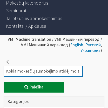
Mokesčių kalendorius
Seminarai
Tarptautinis apmokestinimas
Kontaktai / Apklausa
VMI Machine translation / VMI Машинный перевод /
VMI Машинний переклад (
English
,
Русский
,
Українська
)
Paieška
Kategorijos