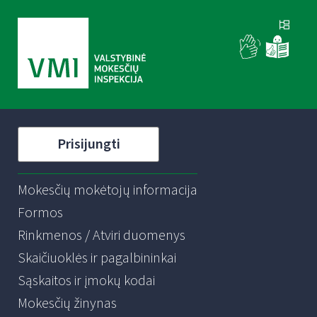
Prisijungti
Mokesčių mokėtojų informacija
Formos
Rinkmenos / Atviri duomenys
Skaičiuoklės ir pagalbininkai
Sąskaitos ir įmokų kodai
Mokesčių žinynas