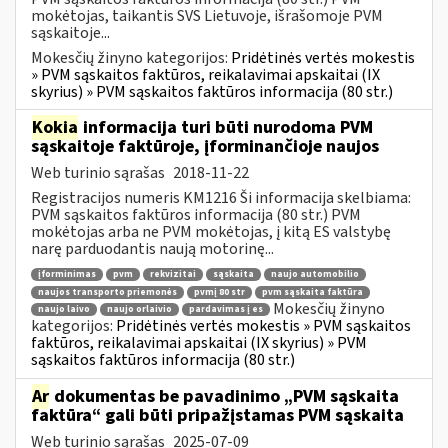
mokėtojas, taikantis SVS Lietuvoje, išrašomoje PVM
sąskaitoje...
Mokesčių žinyno kategorijos:
Pridėtinės vertės mokestis
» PVM sąskaitos faktūros, reikalavimai apskaitai (IX
skyrius) » PVM sąskaitos faktūros informacija (80 str.)
Kokia
informacija turi būti nurodoma PVM
sąskaitoje faktūroje, įforminančioje naujos
Web turinio sąrašas
2018-11-22
Registracijos numeris KM1216 Ši informacija skelbiama:
PVM sąskaitos faktūros informacija (80 str.) PVM
mokėtojas arba ne PVM mokėtojas, į kitą ES valstybę
narę parduodantis naują motorinę...
įforminimas
pvm
rekvizitai
sąskaita
naujo automobilio
naujos transporto priemonės
pvmį 80 str
pvm sąskaita faktūra
Mokesčių žinyno
naujo laivo
naujo orlaivio
pardavimas į es
kategorijos:
Pridėtinės vertės mokestis » PVM sąskaitos
faktūros, reikalavimai apskaitai (IX skyrius) » PVM
sąskaitos faktūros informacija (80 str.)
Ar
dokumentas be pavadinimo „PVM sąskaita
faktūra“ gali būti pripažįstamas PVM sąskaita
Web turinio sąrašas
2025-07-09