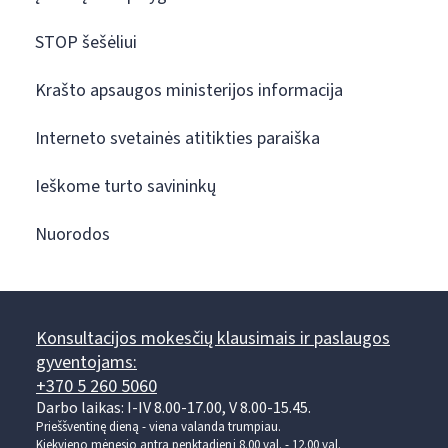
STOP šešėliui
Krašto apsaugos ministerijos informacija
Interneto svetainės atitikties paraiška
Ieškome turto savininkų
Nuorodos
Konsultacijos mokesčių klausimais ir paslaugos
gyventojams:
+370 5 260 5060
Darbo laikas: I-IV 8.00-17.00, V 8.00-15.45.
Prieššventinę dieną - viena valanda trumpiau.
Kiekvieno mėnesio antrą penktadienį 8.00 val. - 12.00 val.