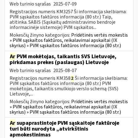
Web turinio sąrašas
2025-07-09
Registracijos numeris KM3257 Ši informacija skelbiama:
PVM sąskaitos faktūros informacija (80 str.) Taip,
atitinka. SABIS (Sąskaitų administravimo bendroje
informacinėje sistemoje) PVM sąskaitos...
Mokesčių žinyno kategorijos:
Pridėtinės vertės mokestis
» PVM sąskaitos faktūros, reikalavimai apskaitai (IX
skyrius) » PVM sąskaitos faktūros informacija (80 str.)
Ar
PVM mokėtojas, taikantis SVS Lietuvoje,
pirkdamas prekes (paslaugas) Lietuvoje
Web turinio sąrašas
2025-08-07
Registracijos numeris KM358
2
Ši informacija skelbiama:
PVM sąskaitos faktūros informacija (80 str.) PVM
mokėtojas, taikantis smulkiojo verslo schemą (SVS)
Lietuvoje,...
Mokesčių žinyno kategorijos:
Pridėtinės vertės mokestis
» PVM sąskaitos faktūros, reikalavimai apskaitai (IX
skyrius) » PVM sąskaitos faktūros informacija (80 str.)
Ar
supaprastintoje PVM sąskaitoje faktūroje
turi būti nurodyta „atvirkštinis
apmokestinimas