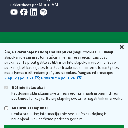
Mano VMI
Paklausimas per
Valstybinė mokesčių inspekcija prie Lietuvos
U
Respublikos finansų ministerijos
Šioje svetainėje naudojami slapukai
(angl. cookies). Būtinieji
slapukai įdiegiami automatiškai ir jiems nėra reikalingas Jūsų
Biudžetinė įstaiga. Juridinio asmens kodas — 188659752,
sutikimas. Taip pat galite sutikti ir su kitų slapukų naudojimu. Savo
adresas: Vasario 16-osios g. 14, 01107 Vilnius, Lietuva, el.paštas:
sutikimą bet kada galėsite atšaukti pakeisdami interneto naršyklės
vmi@vmi.lt
, E. pristatymo dėžutės adresas 188659752
nustatymus ir ištrindami įrašytus slapukus. Daugiau informacijos
Duomenys apie Valstybinę mokesčių inspekciją prie Lietuvos
Slapukų politika
;
Privatumo politika.
Respublikos finansų ministerijos kaupiami ir saugomi Juridinių
asmenų registre
Būtinieji slapukai
Naudojami sklandžiam svetainės veikimui ir įgalina pagrindines
svetainės funkcijas. Be šių slapukų svetainė negali tinkamai veikti.
Analitiniai slapukai
Renka statistinę informaciją apie svetainės naudojimą ir
naudojami Jūsų naršymo patirties gerinimui.