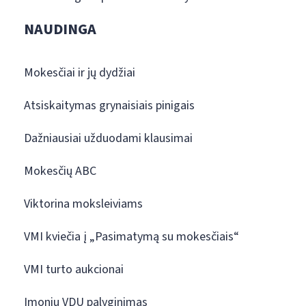
NAUDINGA
Mokesčiai ir jų dydžiai
Atsiskaitymas grynaisiais pinigais
Dažniausiai užduodami klausimai
Mokesčių ABC
Viktorina moksleiviams
VMI kviečia į „Pasimatymą su mokesčiais“
VMI turto aukcionai
Įmonių VDU palyginimas