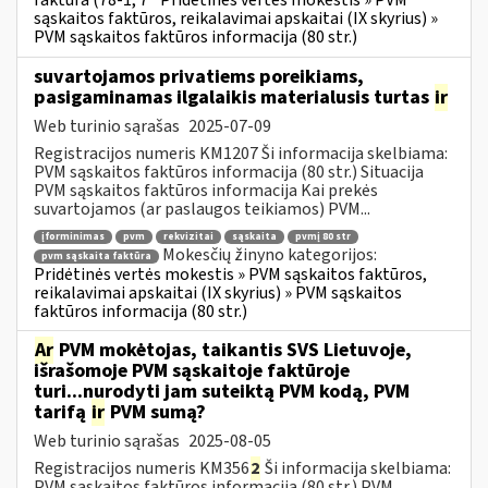
faktūra (78-1, 7
Pridėtinės vertės mokestis » PVM
sąskaitos faktūros, reikalavimai apskaitai (IX skyrius) »
PVM sąskaitos faktūros informacija (80 str.)
suvartojamos privatiems poreikiams,
pasigaminamas ilgalaikis materialusis turtas
ir
Web turinio sąrašas
2025-07-09
Registracijos numeris KM1207 Ši informacija skelbiama:
PVM sąskaitos faktūros informacija (80 str.) Situacija
PVM sąskaitos faktūros informacija Kai prekės
suvartojamos (ar paslaugos teikiamos) PVM...
įforminimas
pvm
rekvizitai
sąskaita
pvmį 80 str
Mokesčių žinyno kategorijos:
pvm sąskaita faktūra
Pridėtinės vertės mokestis » PVM sąskaitos faktūros,
reikalavimai apskaitai (IX skyrius) » PVM sąskaitos
faktūros informacija (80 str.)
Ar
PVM mokėtojas, taikantis SVS Lietuvoje,
išrašomoje PVM sąskaitoje faktūroje
turi...nurodyti jam suteiktą PVM kodą, PVM
tarifą
ir
PVM sumą?
Web turinio sąrašas
2025-08-05
Registracijos numeris KM356
2
Ši informacija skelbiama:
PVM sąskaitos faktūros informacija (80 str.) PVM