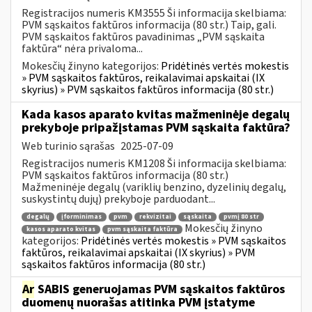
Registracijos numeris KM3555 Ši informacija skelbiama:
PVM sąskaitos faktūros informacija (80 str.) Taip, gali.
PVM sąskaitos faktūros pavadinimas „PVM sąskaita
faktūra“ nėra privaloma...
Mokesčių žinyno kategorijos:
Pridėtinės vertės mokestis
» PVM sąskaitos faktūros, reikalavimai apskaitai (IX
skyrius) » PVM sąskaitos faktūros informacija (80 str.)
Kada kasos aparato kvitas mažmeninėje degalų
prekyboje pripažįstamas PVM sąskaita faktūra?
Web turinio sąrašas
2025-07-09
Registracijos numeris KM1208 Ši informacija skelbiama:
PVM sąskaitos faktūros informacija (80 str.)
Mažmeninėje degalų (variklių benzino, dyzelinių degalų,
suskystintų dujų) prekyboje parduodant...
degalų
įforminimas
pvm
rekvizitai
sąskaita
pvmį 80 str
Mokesčių žinyno
kasos aparato kvitas
pvm sąskaita faktūra
kategorijos:
Pridėtinės vertės mokestis » PVM sąskaitos
faktūros, reikalavimai apskaitai (IX skyrius) » PVM
sąskaitos faktūros informacija (80 str.)
Ar
SABIS generuojamas PVM sąskaitos faktūros
duomenų nuorašas atitinka PVM įstatyme