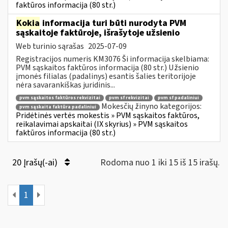
faktūros informacija (80 str.)
Kokia
informacija turi būti nurodyta PVM
sąskaitoje faktūroje, išrašytoje užsienio
Web turinio sąrašas
2025-07-09
Registracijos numeris KM3076 Ši informacija skelbiama:
PVM sąskaitos faktūros informacija (80 str.) Užsienio
įmonės filialas (padalinys) esantis šalies teritorijoje
nėra savarankiškas juridinis...
pvm sąskaitos faktūros rekvizitai
pvm sf rekvizitai
pvm sf padaliniui
Mokesčių žinyno kategorijos:
pvm sąskaita faktūra padaliniui
Pridėtinės vertės mokestis » PVM sąskaitos faktūros,
reikalavimai apskaitai (IX skyrius) » PVM sąskaitos
faktūros informacija (80 str.)
20 Įrašų(-ai)
Rodoma nuo 1 iki 15 iš 15 irašų.
1