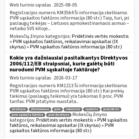
Web turinio sąrašas
2025-08-05
Registracijos numeris KM3564 Ši informacija skelbiama:
PVM sąskaitos faktūros informacija (80 str.) Taip, turi, jei
paslaugų teikėjas – Lietuvos apmokestinamasis asmuo –
netaiko SVS kitoje...
Mokesčių žinyno kategorijos:
Pridėtinės vertės mokestis
» PVM sąskaitos faktūros, reikalavimai apskaitai (IX
skyrius) » PVM sąskaitos faktūros informacija (80 str.)
Kokie yra dažniausiai pasitaikantys Direktyvos
2006/112/EB straipsniai, kurie galėtų būti
nurodomi PVM sąskaitoje faktūroje?
Web turinio sąrašas
2026-03-17
Registracijos numeris KM1213 Ši informacija skelbiama:
PVM sąskaitos faktūros informacija (80 str.) Kai prekių
tiekimui (paslaugų teikimui) yra taikomas 0 proc. PVM
tarifas: PVM įstatymo nuostata...
direktyva
įforminimas
pvm
rekvizitai
sąskaita
pvmį 80 str
Mokesčių žinyno
pvm sąskaita faktūra
pvm direktyva
kategorijos:
Pridėtinės vertės mokestis » PVM sąskaitos
faktūros, reikalavimai apskaitai (IX skyrius) » PVM
sąskaitos faktūros informacija (80 str.)