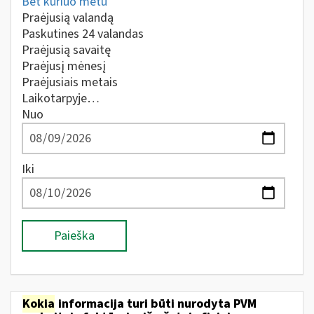
Bet kuriuo metu
Praėjusią valandą
Paskutines 24 valandas
Praėjusią savaitę
Praėjusį mėnesį
Praėjusiais metais
Laikotarpyje…
Nuo
Iki
Paieška
Kokia
informacija turi būti nurodyta PVM