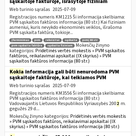
sąskaitoje faktūroje, išrašytoje fiziniam
Web turinio sąrašas
2025-07-09
Registracijos numeris KM1215 Ši informacija skelbiama:
PVM sąskaitos faktūros informacija (80 str.) Kai fiziniam
asmeniui, kuris nevykdo ekonominės veiklos, išrašoma
PVM sąskaita faktūra, tokioje...
įforminimas
pvm
rekvizitai
sąskaita
pvmį 80 str
Mokesčių žinyno
pvm sąskaita faktūra
sąskaita fiziniam
kategorijos:
Pridėtinės vertės mokestis » PVM sąskaitos
faktūros, reikalavimai apskaitai (IX skyrius) » PVM
sąskaitos faktūros informacija (80 str.)
Kokia
informacija gali būti nenurodoma PVM
sąskaitoje faktūroje, kai teikiamos PVM
Web turinio sąrašas
2025-07-09
Registracijos numeris KM3556 Ši informacija skelbiama:
PVM sąskaitos faktūros informacija (80 str.)
Vadovaujantis Lietuvos Respublikos Vyriausybės 200
2
m.
gegužės 29 d....
Mokesčių žinyno kategorijos:
Pridėtinės vertės mokestis
» PVM sąskaitos faktūros, reikalavimai apskaitai (IX
skyrius) » PVM sąskaitos faktūros informacija (80 str.)