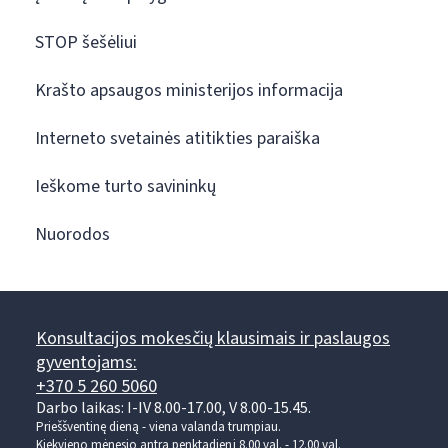
STOP šešėliui
Krašto apsaugos ministerijos informacija
Interneto svetainės atitikties paraiška
Ieškome turto savininkų
Nuorodos
Konsultacijos mokesčių klausimais ir paslaugos
gyventojams:
+370 5 260 5060
Darbo laikas: I-IV 8.00-17.00, V 8.00-15.45.
Prieššventinę dieną - viena valanda trumpiau.
Kiekvieno mėnesio antrą penktadienį 8.00 val. - 12.00 val.