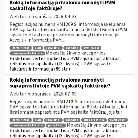
Kokią informaciją privaloma nurodyti PVM
sąskaitoje faktūroje?
Web turinio sąrašas
2026-04-27
Registracijos numeris KM1209 Ši informacija skelbiama:
PVM sąskaitos faktūros informacija (80 str.) Bendra PVM
sąskaitoje faktūroje privaloma nurodyti informacija:
Atvejis / informacija PVM...
įforminimas
pvm
rekvizitai
sąskaita
pvmį 80 str
Mokesčių žinyno kategorijos:
pvm sąskaita faktūra
Pridėtinės vertės mokestis » PVM sąskaitos faktūros,
reikalavimai apskaitai (IX skyrius) » PVM sąskaitos
faktūros informacija (80 str.)
Kokią informaciją privaloma nurodyti
supaprastintoje PVM sąskaitų faktūroje?
Web turinio sąrašas
2025-07-09
Registracijos numeris KM121
2
Ši informacija skelbiama:
PVM sąskaitos faktūros informacija (80 str.) Atvejais, kai
išrašoma supaprastinta PVM sąskaita faktūra, joje turi...
įforminimas
pvm
rekvizitai
sąskaita
supaprastinta
pvmį 80 str
Mokesčių žinyno kategorijos:
pvm sąskaita faktūra
pvmį 79 str
Pridėtinės vertės mokestis » PVM sąskaitos faktūros,
reikalavimai apskaitai (IX skyrius) » PVM sąskaitos