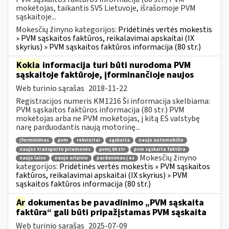
mokėtojas, taikantis SVS Lietuvoje, išrašomoje PVM
sąskaitoje...
Mokesčių žinyno kategorijos:
Pridėtinės vertės mokestis
» PVM sąskaitos faktūros, reikalavimai apskaitai (IX
skyrius) » PVM sąskaitos faktūros informacija (80 str.)
Kokia
informacija turi būti nurodoma PVM
sąskaitoje faktūroje, įforminančioje naujos
Web turinio sąrašas
2018-11-22
Registracijos numeris KM1216 Ši informacija skelbiama:
PVM sąskaitos faktūros informacija (80 str.) PVM
mokėtojas arba ne PVM mokėtojas, į kitą ES valstybę
narę parduodantis naują motorinę...
įforminimas
pvm
rekvizitai
sąskaita
naujo automobilio
naujos transporto priemonės
pvmį 80 str
pvm sąskaita faktūra
Mokesčių žinyno
naujo laivo
naujo orlaivio
pardavimas į es
kategorijos:
Pridėtinės vertės mokestis » PVM sąskaitos
faktūros, reikalavimai apskaitai (IX skyrius) » PVM
sąskaitos faktūros informacija (80 str.)
Ar
dokumentas be pavadinimo „PVM sąskaita
faktūra“ gali būti pripažįstamas PVM sąskaita
Web turinio sąrašas
2025-07-09