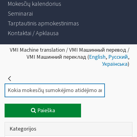
Mokesčių kalendorius
Seminarai
Tarptautinis apmokestinimas
Kontaktai / Apklausa
VMI Machine translation / VMI Машинный перевод /
VMI Машинний переклад (
English
,
Русский
,
Українська
)
Paieška
Kategorijos