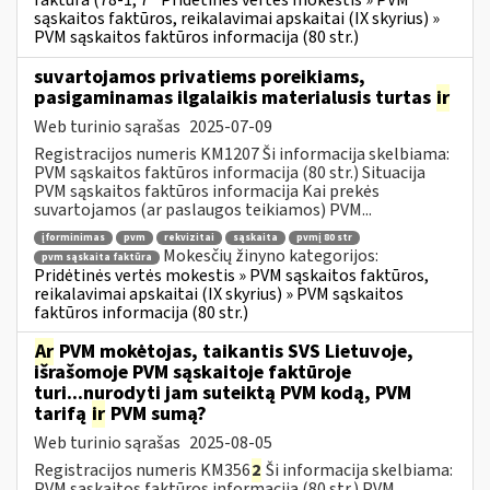
faktūra (78-1, 7
Pridėtinės vertės mokestis » PVM
sąskaitos faktūros, reikalavimai apskaitai (IX skyrius) »
PVM sąskaitos faktūros informacija (80 str.)
suvartojamos privatiems poreikiams,
pasigaminamas ilgalaikis materialusis turtas
ir
Web turinio sąrašas
2025-07-09
Registracijos numeris KM1207 Ši informacija skelbiama:
PVM sąskaitos faktūros informacija (80 str.) Situacija
PVM sąskaitos faktūros informacija Kai prekės
suvartojamos (ar paslaugos teikiamos) PVM...
įforminimas
pvm
rekvizitai
sąskaita
pvmį 80 str
Mokesčių žinyno kategorijos:
pvm sąskaita faktūra
Pridėtinės vertės mokestis » PVM sąskaitos faktūros,
reikalavimai apskaitai (IX skyrius) » PVM sąskaitos
faktūros informacija (80 str.)
Ar
PVM mokėtojas, taikantis SVS Lietuvoje,
išrašomoje PVM sąskaitoje faktūroje
turi...nurodyti jam suteiktą PVM kodą, PVM
tarifą
ir
PVM sumą?
Web turinio sąrašas
2025-08-05
Registracijos numeris KM356
2
Ši informacija skelbiama:
PVM sąskaitos faktūros informacija (80 str.) PVM