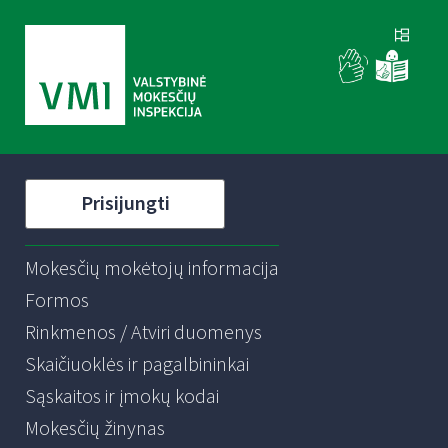
Prisijungti
Mokesčių mokėtojų informacija
Formos
Rinkmenos / Atviri duomenys
Skaičiuoklės ir pagalbininkai
Sąskaitos ir įmokų kodai
Mokesčių žinynas