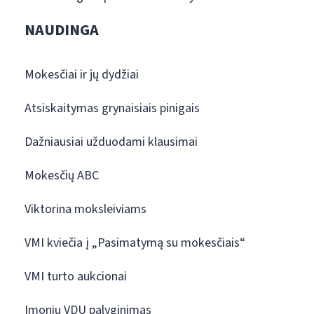
NAUDINGA
Mokesčiai ir jų dydžiai
Atsiskaitymas grynaisiais pinigais
Dažniausiai užduodami klausimai
Mokesčių ABC
Viktorina moksleiviams
VMI kviečia į „Pasimatymą su mokesčiais“
VMI turto aukcionai
Įmonių VDU palyginimas