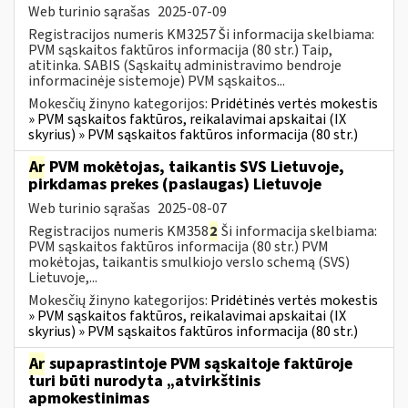
Web turinio sąrašas
2025-07-09
Registracijos numeris KM3257 Ši informacija skelbiama:
PVM sąskaitos faktūros informacija (80 str.) Taip,
atitinka. SABIS (Sąskaitų administravimo bendroje
informacinėje sistemoje) PVM sąskaitos...
Mokesčių žinyno kategorijos:
Pridėtinės vertės mokestis
» PVM sąskaitos faktūros, reikalavimai apskaitai (IX
skyrius) » PVM sąskaitos faktūros informacija (80 str.)
Ar
PVM mokėtojas, taikantis SVS Lietuvoje,
pirkdamas prekes (paslaugas) Lietuvoje
Web turinio sąrašas
2025-08-07
Registracijos numeris KM358
2
Ši informacija skelbiama:
PVM sąskaitos faktūros informacija (80 str.) PVM
mokėtojas, taikantis smulkiojo verslo schemą (SVS)
Lietuvoje,...
Mokesčių žinyno kategorijos:
Pridėtinės vertės mokestis
» PVM sąskaitos faktūros, reikalavimai apskaitai (IX
skyrius) » PVM sąskaitos faktūros informacija (80 str.)
Ar
supaprastintoje PVM sąskaitoje faktūroje
turi būti nurodyta „atvirkštinis
apmokestinimas