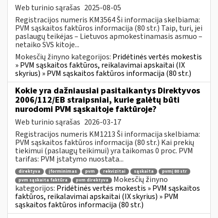
Web turinio sąrašas
2025-08-05
Registracijos numeris KM3564 Ši informacija skelbiama:
PVM sąskaitos faktūros informacija (80 str.) Taip, turi, jei
paslaugų teikėjas – Lietuvos apmokestinamasis asmuo –
netaiko SVS kitoje...
Mokesčių žinyno kategorijos:
Pridėtinės vertės mokestis
» PVM sąskaitos faktūros, reikalavimai apskaitai (IX
skyrius) » PVM sąskaitos faktūros informacija (80 str.)
Kokie yra dažniausiai pasitaikantys Direktyvos
2006/112/EB straipsniai, kurie galėtų būti
nurodomi PVM sąskaitoje faktūroje?
Web turinio sąrašas
2026-03-17
Registracijos numeris KM1213 Ši informacija skelbiama:
PVM sąskaitos faktūros informacija (80 str.) Kai prekių
tiekimui (paslaugų teikimui) yra taikomas 0 proc. PVM
tarifas: PVM įstatymo nuostata...
direktyva
įforminimas
pvm
rekvizitai
sąskaita
pvmį 80 str
Mokesčių žinyno
pvm sąskaita faktūra
pvm direktyva
kategorijos:
Pridėtinės vertės mokestis » PVM sąskaitos
faktūros, reikalavimai apskaitai (IX skyrius) » PVM
sąskaitos faktūros informacija (80 str.)