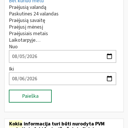
Bet kuriuo metu
Praėjusią valandą
Paskutines 24 valandas
Praėjusią savaitę
Praėjusį mėnesį
Praėjusiais metais
Laikotarpyje…
Nuo
Iki
Paieška
Kokia
informacija turi būti nurodyta PVM