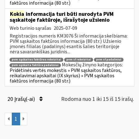
faktūros informacija (80 str.)
Kokia
informacija turi būti nurodyta PVM
sąskaitoje faktūroje, išrašytoje užsienio
Web turinio sąrašas
2025-07-09
Registracijos numeris KM3076 Ši informacija skelbiama:
PVM sąskaitos faktūros informacija (80 str.) Užsienio
įmonės filialas (padalinys) esantis šalies teritorijoje
nėra savarankiškas juridinis...
pvm sąskaitos faktūros rekvizitai
pvm sf rekvizitai
pvm sf padaliniui
Mokesčių žinyno kategorijos:
pvm sąskaita faktūra padaliniui
Pridėtinės vertės mokestis » PVM sąskaitos faktūros,
reikalavimai apskaitai (IX skyrius) » PVM sąskaitos
faktūros informacija (80 str.)
20 Įrašų(-ai)
Rodoma nuo 1 iki 15 iš 15 irašų.
1