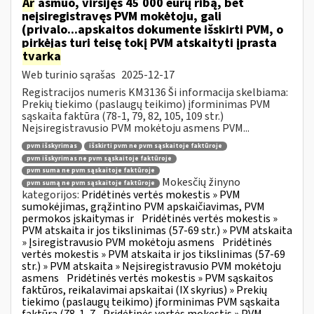
Ar
asmuo, viršijęs 45 000 eurų ribą, bet
neįsiregistravęs PVM mokėtoju, gali
(privalo...apskaitos dokumente išskirti PVM, o
pirkėjas turi teisę tokį PVM atskaityti įprasta
tvarka
Web turinio sąrašas
2025-12-17
Registracijos numeris KM3136 Ši informacija skelbiama:
Prekių tiekimo (paslaugų teikimo) įforminimas PVM
sąskaita faktūra (78-1, 79, 82, 105, 109 str.)
Neįsiregistravusio PVM mokėtoju asmens PVM...
pvm išskyrimas
išskirti pvm ne pvm sąskaitoje faktūroje
pvm išskyrimas ne pvm sąskaitoje faktūroje
pvm suma ne pvm sąskaitoje faktūroje
Mokesčių žinyno
pvm sumą ne pvm sąskaitoje faktūroje
kategorijos:
Pridėtinės vertės mokestis » PVM
sumokėjimas, grąžintino PVM apskaičiavimas, PVM
permokos įskaitymas ir
Pridėtinės vertės mokestis »
PVM atskaita ir jos tikslinimas (57-69 str.) » PVM atskaita
» Įsiregistravusio PVM mokėtoju asmens
Pridėtinės
vertės mokestis » PVM atskaita ir jos tikslinimas (57-69
str.) » PVM atskaita » Neįsiregistravusio PVM mokėtoju
asmens
Pridėtinės vertės mokestis » PVM sąskaitos
faktūros, reikalavimai apskaitai (IX skyrius) » Prekių
tiekimo (paslaugų teikimo) įforminimas PVM sąskaita