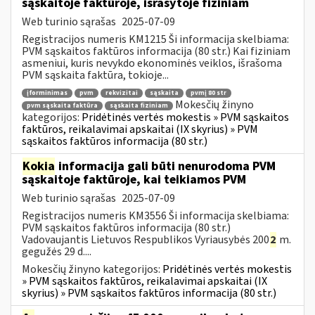
sąskaitoje faktūroje, išrašytoje fiziniam
Web turinio sąrašas
2025-07-09
Registracijos numeris KM1215 Ši informacija skelbiama:
PVM sąskaitos faktūros informacija (80 str.) Kai fiziniam
asmeniui, kuris nevykdo ekonominės veiklos, išrašoma
PVM sąskaita faktūra, tokioje...
įforminimas
pvm
rekvizitai
sąskaita
pvmį 80 str
Mokesčių žinyno
pvm sąskaita faktūra
sąskaita fiziniam
kategorijos:
Pridėtinės vertės mokestis » PVM sąskaitos
faktūros, reikalavimai apskaitai (IX skyrius) » PVM
sąskaitos faktūros informacija (80 str.)
Kokia
informacija gali būti nenurodoma PVM
sąskaitoje faktūroje, kai teikiamos PVM
Web turinio sąrašas
2025-07-09
Registracijos numeris KM3556 Ši informacija skelbiama:
PVM sąskaitos faktūros informacija (80 str.)
Vadovaujantis Lietuvos Respublikos Vyriausybės 200
2
m.
gegužės 29 d....
Mokesčių žinyno kategorijos:
Pridėtinės vertės mokestis
» PVM sąskaitos faktūros, reikalavimai apskaitai (IX
skyrius) » PVM sąskaitos faktūros informacija (80 str.)