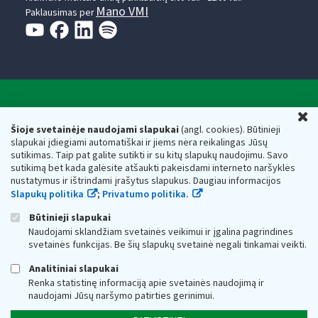
Mano VMI
Paklausimas per
Valstybinė mokesčių inspekcija prie Lietuvos
U
Respublikos finansų ministerijos
Šioje svetainėje naudojami slapukai
(angl. cookies). Būtinieji
slapukai įdiegiami automatiškai ir jiems nėra reikalingas Jūsų
Biudžetinė įstaiga. Juridinio asmens kodas — 188659752,
sutikimas. Taip pat galite sutikti ir su kitų slapukų naudojimu. Savo
adresas: Vasario 16-osios g. 14, 01107 Vilnius, Lietuva, el.paštas:
sutikimą bet kada galėsite atšaukti pakeisdami interneto naršyklės
vmi@vmi.lt
, E. pristatymo dėžutės adresas 188659752
nustatymus ir ištrindami įrašytus slapukus. Daugiau informacijos
Duomenys apie Valstybinę mokesčių inspekciją prie Lietuvos
Slapukų politika
;
Privatumo politika.
Respublikos finansų ministerijos kaupiami ir saugomi Juridinių
asmenų registre
Būtinieji slapukai
Naudojami sklandžiam svetainės veikimui ir įgalina pagrindines
svetainės funkcijas. Be šių slapukų svetainė negali tinkamai veikti.
Analitiniai slapukai
Renka statistinę informaciją apie svetainės naudojimą ir
naudojami Jūsų naršymo patirties gerinimui.