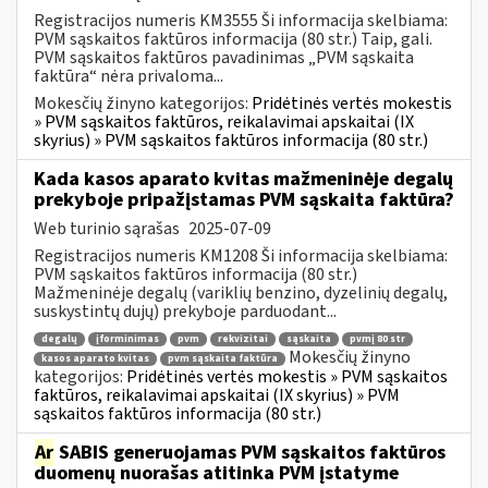
Registracijos numeris KM3555 Ši informacija skelbiama:
PVM sąskaitos faktūros informacija (80 str.) Taip, gali.
PVM sąskaitos faktūros pavadinimas „PVM sąskaita
faktūra“ nėra privaloma...
Mokesčių žinyno kategorijos:
Pridėtinės vertės mokestis
» PVM sąskaitos faktūros, reikalavimai apskaitai (IX
skyrius) » PVM sąskaitos faktūros informacija (80 str.)
Kada kasos aparato kvitas mažmeninėje degalų
prekyboje pripažįstamas PVM sąskaita faktūra?
Web turinio sąrašas
2025-07-09
Registracijos numeris KM1208 Ši informacija skelbiama:
PVM sąskaitos faktūros informacija (80 str.)
Mažmeninėje degalų (variklių benzino, dyzelinių degalų,
suskystintų dujų) prekyboje parduodant...
degalų
įforminimas
pvm
rekvizitai
sąskaita
pvmį 80 str
Mokesčių žinyno
kasos aparato kvitas
pvm sąskaita faktūra
kategorijos:
Pridėtinės vertės mokestis » PVM sąskaitos
faktūros, reikalavimai apskaitai (IX skyrius) » PVM
sąskaitos faktūros informacija (80 str.)
Ar
SABIS generuojamas PVM sąskaitos faktūros
duomenų nuorašas atitinka PVM įstatyme