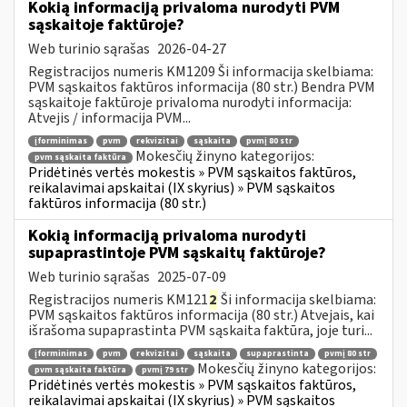
Kokią informaciją privaloma nurodyti PVM
sąskaitoje faktūroje?
Web turinio sąrašas
2026-04-27
Registracijos numeris KM1209 Ši informacija skelbiama:
PVM sąskaitos faktūros informacija (80 str.) Bendra PVM
sąskaitoje faktūroje privaloma nurodyti informacija:
Atvejis / informacija PVM...
įforminimas
pvm
rekvizitai
sąskaita
pvmį 80 str
Mokesčių žinyno kategorijos:
pvm sąskaita faktūra
Pridėtinės vertės mokestis » PVM sąskaitos faktūros,
reikalavimai apskaitai (IX skyrius) » PVM sąskaitos
faktūros informacija (80 str.)
Kokią informaciją privaloma nurodyti
supaprastintoje PVM sąskaitų faktūroje?
Web turinio sąrašas
2025-07-09
Registracijos numeris KM121
2
Ši informacija skelbiama:
PVM sąskaitos faktūros informacija (80 str.) Atvejais, kai
išrašoma supaprastinta PVM sąskaita faktūra, joje turi...
įforminimas
pvm
rekvizitai
sąskaita
supaprastinta
pvmį 80 str
Mokesčių žinyno kategorijos:
pvm sąskaita faktūra
pvmį 79 str
Pridėtinės vertės mokestis » PVM sąskaitos faktūros,
reikalavimai apskaitai (IX skyrius) » PVM sąskaitos