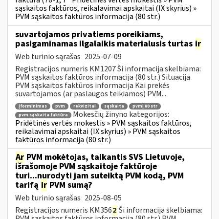
faktūra (78-1, 7
Pridėtinės vertės mokestis » PVM
sąskaitos faktūros, reikalavimai apskaitai (IX skyrius) »
PVM sąskaitos faktūros informacija (80 str.)
suvartojamos privatiems poreikiams,
pasigaminamas ilgalaikis materialusis turtas
ir
Web turinio sąrašas
2025-07-09
Registracijos numeris KM1207 Ši informacija skelbiama:
PVM sąskaitos faktūros informacija (80 str.) Situacija
PVM sąskaitos faktūros informacija Kai prekės
suvartojamos (ar paslaugos teikiamos) PVM...
įforminimas
pvm
rekvizitai
sąskaita
pvmį 80 str
Mokesčių žinyno kategorijos:
pvm sąskaita faktūra
Pridėtinės vertės mokestis » PVM sąskaitos faktūros,
reikalavimai apskaitai (IX skyrius) » PVM sąskaitos
faktūros informacija (80 str.)
Ar
PVM mokėtojas, taikantis SVS Lietuvoje,
išrašomoje PVM sąskaitoje faktūroje
turi...nurodyti jam suteiktą PVM kodą, PVM
tarifą
ir
PVM sumą?
Web turinio sąrašas
2025-08-05
Registracijos numeris KM356
2
Ši informacija skelbiama:
PVM sąskaitos faktūros informacija (80 str.) PVM