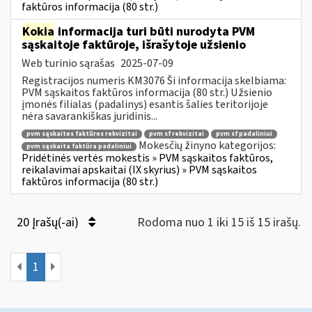
faktūros informacija (80 str.)
Kokia
informacija turi būti nurodyta PVM
sąskaitoje faktūroje, išrašytoje užsienio
Web turinio sąrašas
2025-07-09
Registracijos numeris KM3076 Ši informacija skelbiama:
PVM sąskaitos faktūros informacija (80 str.) Užsienio
įmonės filialas (padalinys) esantis šalies teritorijoje
nėra savarankiškas juridinis...
pvm sąskaitos faktūros rekvizitai
pvm sf rekvizitai
pvm sf padaliniui
Mokesčių žinyno kategorijos:
pvm sąskaita faktūra padaliniui
Pridėtinės vertės mokestis » PVM sąskaitos faktūros,
reikalavimai apskaitai (IX skyrius) » PVM sąskaitos
faktūros informacija (80 str.)
20 Įrašų(-ai)
Rodoma nuo 1 iki 15 iš 15 irašų.
1