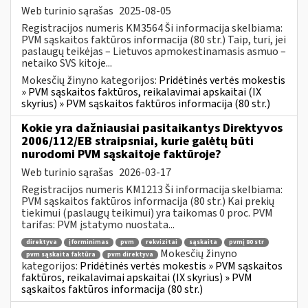
Web turinio sąrašas
2025-08-05
Registracijos numeris KM3564 Ši informacija skelbiama:
PVM sąskaitos faktūros informacija (80 str.) Taip, turi, jei
paslaugų teikėjas – Lietuvos apmokestinamasis asmuo –
netaiko SVS kitoje...
Mokesčių žinyno kategorijos:
Pridėtinės vertės mokestis
» PVM sąskaitos faktūros, reikalavimai apskaitai (IX
skyrius) » PVM sąskaitos faktūros informacija (80 str.)
Kokie yra dažniausiai pasitaikantys Direktyvos
2006/112/EB straipsniai, kurie galėtų būti
nurodomi PVM sąskaitoje faktūroje?
Web turinio sąrašas
2026-03-17
Registracijos numeris KM1213 Ši informacija skelbiama:
PVM sąskaitos faktūros informacija (80 str.) Kai prekių
tiekimui (paslaugų teikimui) yra taikomas 0 proc. PVM
tarifas: PVM įstatymo nuostata...
direktyva
įforminimas
pvm
rekvizitai
sąskaita
pvmį 80 str
Mokesčių žinyno
pvm sąskaita faktūra
pvm direktyva
kategorijos:
Pridėtinės vertės mokestis » PVM sąskaitos
faktūros, reikalavimai apskaitai (IX skyrius) » PVM
sąskaitos faktūros informacija (80 str.)