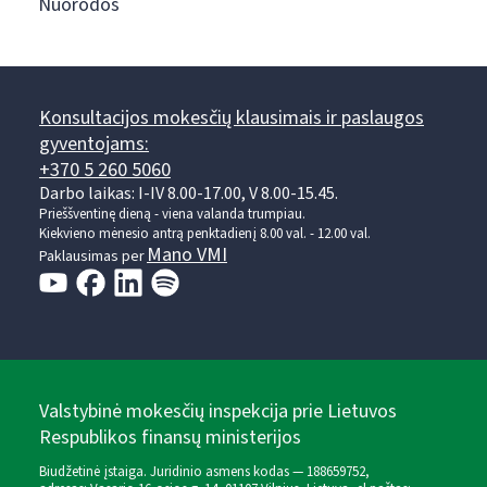
Nuorodos
Konsultacijos mokesčių klausimais ir paslaugos
gyventojams:
+370 5 260 5060
Darbo laikas: I-IV 8.00-17.00, V 8.00-15.45.
Prieššventinę dieną - viena valanda trumpiau.
Kiekvieno mėnesio antrą penktadienį 8.00 val. - 12.00 val.
Mano VMI
Paklausimas per
Valstybinė mokesčių inspekcija prie Lietuvos
Respublikos finansų ministerijos
Biudžetinė įstaiga. Juridinio asmens kodas — 188659752,