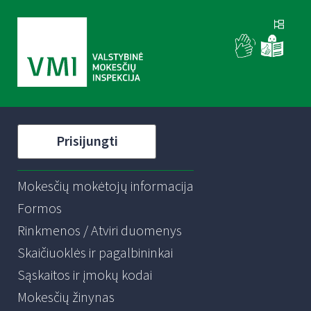
Prisijungti
Mokesčių mokėtojų informacija
Formos
Rinkmenos / Atviri duomenys
Skaičiuoklės ir pagalbininkai
Sąskaitos ir įmokų kodai
Mokesčių žinynas