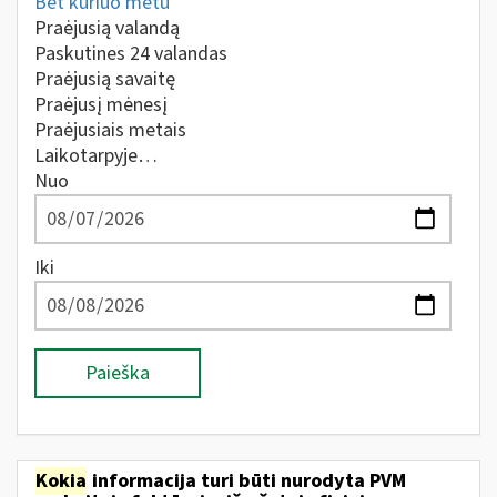
Bet kuriuo metu
Praėjusią valandą
Paskutines 24 valandas
Praėjusią savaitę
Praėjusį mėnesį
Praėjusiais metais
Laikotarpyje…
Nuo
Iki
Paieška
Kokia
informacija turi būti nurodyta PVM