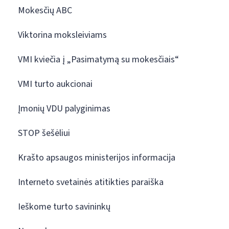
Mokesčių ABC
Viktorina moksleiviams
VMI kviečia į „Pasimatymą su mokesčiais“
VMI turto aukcionai
Įmonių VDU palyginimas
STOP šešėliui
Krašto apsaugos ministerijos informacija
Interneto svetainės atitikties paraiška
Ieškome turto savininkų