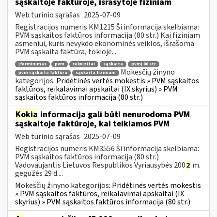
sąskaitoje faktūroje, išrašytoje fiziniam
Web turinio sąrašas
2025-07-09
Registracijos numeris KM1215 Ši informacija skelbiama:
PVM sąskaitos faktūros informacija (80 str.) Kai fiziniam
asmeniui, kuris nevykdo ekonominės veiklos, išrašoma
PVM sąskaita faktūra, tokioje...
įforminimas
pvm
rekvizitai
sąskaita
pvmį 80 str
Mokesčių žinyno
pvm sąskaita faktūra
sąskaita fiziniam
kategorijos:
Pridėtinės vertės mokestis » PVM sąskaitos
faktūros, reikalavimai apskaitai (IX skyrius) » PVM
sąskaitos faktūros informacija (80 str.)
Kokia
informacija gali būti nenurodoma PVM
sąskaitoje faktūroje, kai teikiamos PVM
Web turinio sąrašas
2025-07-09
Registracijos numeris KM3556 Ši informacija skelbiama:
PVM sąskaitos faktūros informacija (80 str.)
Vadovaujantis Lietuvos Respublikos Vyriausybės 200
2
m.
gegužės 29 d....
Mokesčių žinyno kategorijos:
Pridėtinės vertės mokestis
» PVM sąskaitos faktūros, reikalavimai apskaitai (IX
skyrius) » PVM sąskaitos faktūros informacija (80 str.)