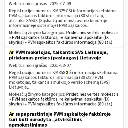
Web turinio sąrašas
2025-07-09
Registracijos numeris KM3257 Ši informacija skelbiama:
PVM sąskaitos faktūros informacija (80 str.) Taip,
atitinka. SABIS (Sąskaitų administravimo bendroje
informacinėje sistemoje) PVM sąskaitos...
Mokesčių žinyno kategorijos:
Pridėtinės vertės mokestis
» PVM sąskaitos faktūros, reikalavimai apskaitai (IX
skyrius) » PVM sąskaitos faktūros informacija (80 str.)
Ar
PVM mokėtojas, taikantis SVS Lietuvoje,
pirkdamas prekes (paslaugas) Lietuvoje
Web turinio sąrašas
2025-08-07
Registracijos numeris KM358
2
Ši informacija skelbiama:
PVM sąskaitos faktūros informacija (80 str.) PVM
mokėtojas, taikantis smulkiojo verslo schemą (SVS)
Lietuvoje,...
Mokesčių žinyno kategorijos:
Pridėtinės vertės mokestis
» PVM sąskaitos faktūros, reikalavimai apskaitai (IX
skyrius) » PVM sąskaitos faktūros informacija (80 str.)
Ar
supaprastintoje PVM sąskaitoje faktūroje
turi būti nurodyta „atvirkštinis
apmokestinimas