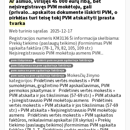
Ar
asmuo, viršijęs 45 000 eurų ribą, bet
neįsiregistravęs PVM mokėtoju, gali
(privalo...apskaitos dokumente išskirti PVM, o
pirkėjas turi teisę tokį PVM atskaityti įprasta
tvarka
Web turinio sąrašas
2025-12-17
Registracijos numeris KM3136 Ši informacija skelbiama:
Prekių tiekimo (paslaugų teikimo) įforminimas PVM
sąskaita faktūra (78-1, 79, 82, 105, 109 str.)
Neįsiregistravusio PVM mokėtoju asmens PVM...
pvm išskyrimas
išskirti pvm ne pvm sąskaitoje faktūroje
pvm išskyrimas ne pvm sąskaitoje faktūroje
pvm suma ne pvm sąskaitoje faktūroje
Mokesčių žinyno
pvm sumą ne pvm sąskaitoje faktūroje
kategorijos:
Pridėtinės vertės mokestis » PVM
sumokėjimas, grąžintino PVM apskaičiavimas, PVM
permokos įskaitymas ir
Pridėtinės vertės mokestis »
PVM atskaita ir jos tikslinimas (57-69 str.) » PVM atskaita
» Įsiregistravusio PVM mokėtoju asmens
Pridėtinės
vertės mokestis » PVM atskaita ir jos tikslinimas (57-69
str.) » PVM atskaita » Neįsiregistravusio PVM mokėtoju
asmens
Pridėtinės vertės mokestis » PVM sąskaitos
faktūros, reikalavimai apskaitai (IX skyrius) » Prekių
tiekimo (paslaugų teikimo) įforminimas PVM sąskaita