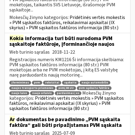
mokėtojas, taikantis SVS Lietuvoje, išrašomoje PVM
sąskaitoje...
Mokesčių žinyno kategorijos:
Pridėtinės vertės mokestis
» PVM sąskaitos faktūros, reikalavimai apskaitai (IX
skyrius) » PVM sąskaitos faktūros informacija (80 str.)
Kokia
informacija turi būti nurodoma PVM
sąskaitoje faktūroje, įforminančioje naujos
Web turinio sąrašas
2018-11-22
Registracijos numeris KM1216 Ši informacija skelbiama:
PVM sąskaitos faktūros informacija (80 str.) PVM
mokėtojas arba ne PVM mokėtojas, į kitą ES valstybę
narę parduodantis naują motorinę...
įforminimas
pvm
rekvizitai
sąskaita
naujo automobilio
naujos transporto priemonės
pvmį 80 str
pvm sąskaita faktūra
Mokesčių žinyno
naujo laivo
naujo orlaivio
pardavimas į es
kategorijos:
Pridėtinės vertės mokestis » PVM sąskaitos
faktūros, reikalavimai apskaitai (IX skyrius) » PVM
sąskaitos faktūros informacija (80 str.)
Ar
dokumentas be pavadinimo „PVM sąskaita
faktūra“ gali būti pripažįstamas PVM sąskaita
Web turinio sąrašas
2025-07-09