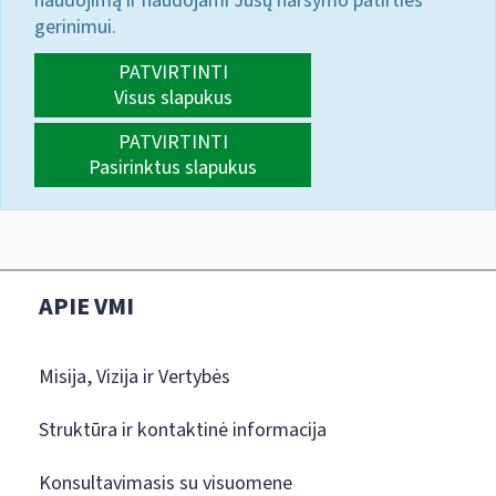
naudojimą ir naudojami Jūsų naršymo patirties
gerinimui.
PATVIRTINTI
Visus slapukus
PATVIRTINTI
Pasirinktus slapukus
APIE VMI
Misija, Vizija ir Vertybės
Struktūra ir kontaktinė informacija
Konsultavimasis su visuomene