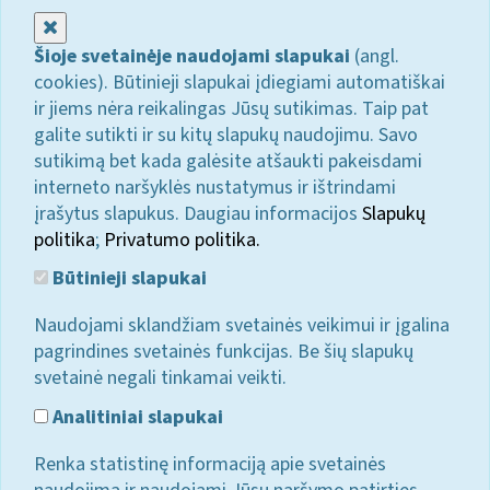
Uždaryti
Šioje svetainėje naudojami slapukai
(angl.
cookies). Būtinieji slapukai įdiegiami automatiškai
ir jiems nėra reikalingas Jūsų sutikimas. Taip pat
galite sutikti ir su kitų slapukų naudojimu. Savo
sutikimą bet kada galėsite atšaukti pakeisdami
interneto naršyklės nustatymus ir ištrindami
įrašytus slapukus. Daugiau informacijos
Slapukų
politika
;
Privatumo politika.
Būtinieji slapukai
Naudojami sklandžiam svetainės veikimui ir įgalina
pagrindines svetainės funkcijas. Be šių slapukų
svetainė negali tinkamai veikti.
Analitiniai slapukai
Renka statistinę informaciją apie svetainės