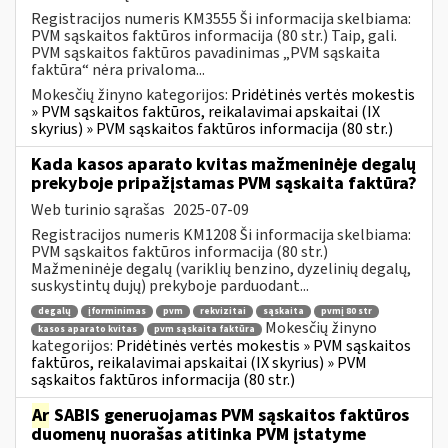
Registracijos numeris KM3555 Ši informacija skelbiama:
PVM sąskaitos faktūros informacija (80 str.) Taip, gali.
PVM sąskaitos faktūros pavadinimas „PVM sąskaita
faktūra“ nėra privaloma...
Mokesčių žinyno kategorijos:
Pridėtinės vertės mokestis
» PVM sąskaitos faktūros, reikalavimai apskaitai (IX
skyrius) » PVM sąskaitos faktūros informacija (80 str.)
Kada kasos aparato kvitas mažmeninėje degalų
prekyboje pripažįstamas PVM sąskaita faktūra?
Web turinio sąrašas
2025-07-09
Registracijos numeris KM1208 Ši informacija skelbiama:
PVM sąskaitos faktūros informacija (80 str.)
Mažmeninėje degalų (variklių benzino, dyzelinių degalų,
suskystintų dujų) prekyboje parduodant...
degalų
įforminimas
pvm
rekvizitai
sąskaita
pvmį 80 str
Mokesčių žinyno
kasos aparato kvitas
pvm sąskaita faktūra
kategorijos:
Pridėtinės vertės mokestis » PVM sąskaitos
faktūros, reikalavimai apskaitai (IX skyrius) » PVM
sąskaitos faktūros informacija (80 str.)
Ar
SABIS generuojamas PVM sąskaitos faktūros
duomenų nuorašas atitinka PVM įstatyme