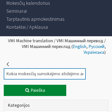
Mokesčių kalendorius
Seminarai
Tarptautinis apmokestinimas
Kontaktai / Apklausa
VMI Machine translation / VMI Машинный перевод /
VMI Машинний переклад (
English
,
Русский
,
Українська
)
Paieška
Kategorijos