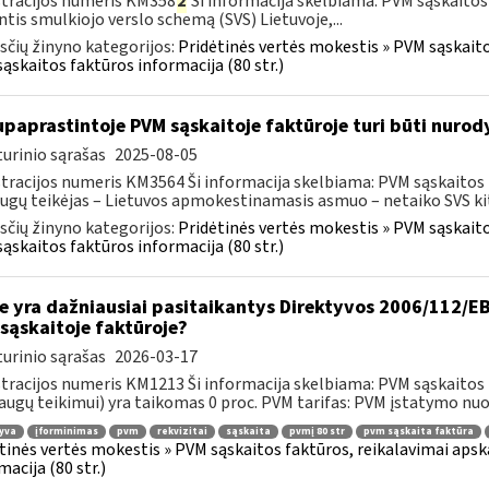
tracijos numeris KM358
2
Ši informacija skelbiama: PVM sąskaitos
ntis smulkiojo verslo schemą (SVS) Lietuvoje,...
čių žinyno kategorijos:
Pridėtinės vertės mokestis » PVM sąskaitos
ąskaitos faktūros informacija (80 str.)
paprastintoje PVM sąskaitoje faktūroje turi būti nurod
urinio sąrašas
2025-08-05
tracijos numeris KM3564 Ši informacija skelbiama: PVM sąskaitos fak
ugų teikėjas – Lietuvos apmokestinamasis asmuo – netaiko SVS kito
čių žinyno kategorijos:
Pridėtinės vertės mokestis » PVM sąskaitos
ąskaitos faktūros informacija (80 str.)
e yra dažniausiai pasitaikantys Direktyvos 2006/112/EB 
sąskaitoje faktūroje?
urinio sąrašas
2026-03-17
tracijos numeris KM1213 Ši informacija skelbiama: PVM sąskaitos fa
augų teikimui) yra taikomas 0 proc. PVM tarifas: PVM įstatymo nuos
yva
įforminimas
pvm
rekvizitai
sąskaita
pvmį 80 str
pvm sąskaita faktūra
tinės vertės mokestis » PVM sąskaitos faktūros, reikalavimai apska
macija (80 str.)