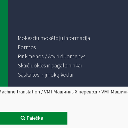
Mokesčių mokėtojų informacija
Formos
Rinkmenos / Atviri duomenys
Skaičiuoklės ir pagalbininkai
Sąskaitos ir įmokų kodai
Machine translation / VMI Машинный перевод / VMI Машин
Paieška