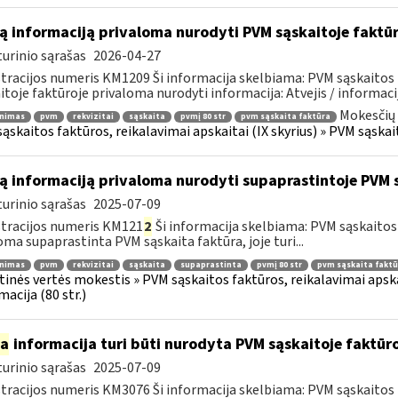
ą informaciją privaloma nurodyti PVM sąskaitoje faktū
urinio sąrašas
2026-04-27
tracijos numeris KM1209 Ši informacija skelbiama: PVM sąskaitos 
itoje faktūroje privaloma nurodyti informacija: Atvejis / informacij
Mokesčių 
inimas
pvm
rekvizitai
sąskaita
pvmį 80 str
pvm sąskaita faktūra
ąskaitos faktūros, reikalavimai apskaitai (IX skyrius) » PVM sąskait
ą informaciją privaloma nurodyti supaprastintoje PVM 
urinio sąrašas
2025-07-09
tracijos numeris KM121
2
Ši informacija skelbiama: PVM sąskaitos f
oma supaprastinta PVM sąskaita faktūra, joje turi...
inimas
pvm
rekvizitai
sąskaita
supaprastinta
pvmį 80 str
pvm sąskaita faktū
tinės vertės mokestis » PVM sąskaitos faktūros, reikalavimai apska
macija (80 str.)
ia
informacija turi būti nurodyta PVM sąskaitoje faktūroj
urinio sąrašas
2025-07-09
tracijos numeris KM3076 Ši informacija skelbiama: PVM sąskaitos f