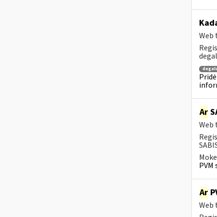
Kada
Web t
Regis
degal
degal
Pridė
infor
Ar
SA
Web t
Regis
SABIS
Mokes
PVM s
Ar
PV
Web t