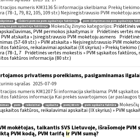
tracijos numeris KM3136 Ši informacija skelbiama: Prekių tiekim
ra (78-1, 79, 82, 105, 109 str.) Neįsiregistravusio PVM mokėtoju as
šskyrimas
išskirti pvm ne pvm sąskaitoje faktūroje
pvm išskyrimas ne pvm sąskaitoje fakt
Mokesčių žinyno kategorijos:
Pridėtinės 
mą ne pvm sąskaitoje faktūroje
pskaičiavimas, PVM permokos įskaitymas ir
Pridėtinės vertės mo
 » PVM atskaita » Įsiregistravusio PVM mokėtoju asmens
Pridėtinė
inimas (57-69 str.) » PVM atskaita » Neįsiregistravusio PVM mokėt
itos faktūros, reikalavimai apskaitai (IX skyrius) » Prekių tiekim
ra (78-1, 7
Pridėtinės vertės mokestis » PVM sąskaitos faktūros, r
itos faktūros informacija (80 str.)
rtojamos privatiems poreikiams, pasigaminamas ilgalai
urinio sąrašas
2025-07-09
tracijos numeris KM1207 Ši informacija skelbiama: PVM sąskaitos f
itos faktūros informacija Kai prekės suvartojamos (ar paslaugos t
Mokesčių 
inimas
pvm
rekvizitai
sąskaita
pvmį 80 str
pvm sąskaita faktūra
ąskaitos faktūros, reikalavimai apskaitai (IX skyrius) » PVM sąskait
M mokėtojas, taikantis SVS Lietuvoje, išrašomoje PVM są
iktą PVM kodą, PVM tarifą
ir
PVM sumą?