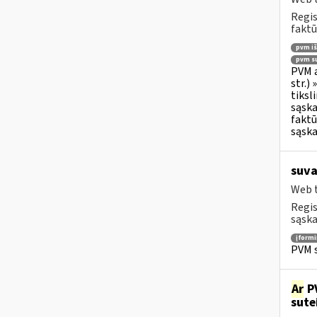
Regis
faktū
pvm i
pvm su
PVM a
str.)
tiksl
sąska
faktū
sąska
suva
Web t
Regis
sąska
įform
PVM s
Ar
PV
sute