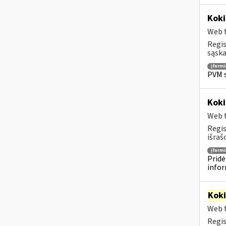
Koki
Web t
Regis
sąska
įform
PVM s
Koki
Web t
Regis
išraš
įform
Pridė
infor
Kok
Web t
Regis