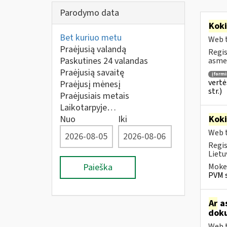
Parodymo data
Kok
Bet kuriuo metu
Web t
Praėjusią valandą
Regis
Paskutines 24 valandas
asmen
Praėjusią savaitę
įform
vertė
Praėjusį mėnesį
str.)
Praėjusiais metais
Laikotarpyje…
Nuo
Iki
Kok
Web t
Regis
Lietu
Paieška
Mokes
PVM s
Ar
as
doku
Web t