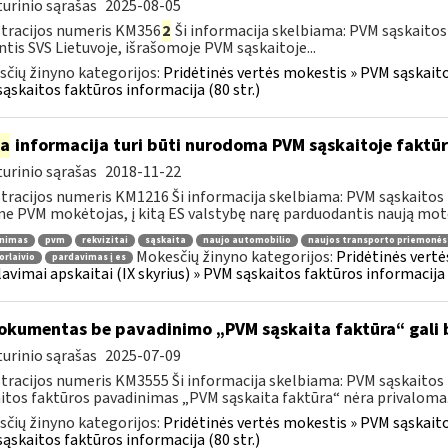
urinio sąrašas
2025-08-05
tracijos numeris KM356
2
Ši informacija skelbiama: PVM sąskaitos
ntis SVS Lietuvoje, išrašomoje PVM sąskaitoje...
čių žinyno kategorijos:
Pridėtinės vertės mokestis » PVM sąskaitos
ąskaitos faktūros informacija (80 str.)
ia
informacija turi būti nurodoma PVM sąskaitoje faktūr
urinio sąrašas
2018-11-22
tracijos numeris KM1216 Ši informacija skelbiama: PVM sąskaitos 
ne PVM mokėtojas, į kitą ES valstybę narę parduodantis naują moto
inimas
pvm
rekvizitai
sąskaita
naujo automobilio
naujos transporto priemonės
Mokesčių žinyno kategorijos:
Pridėtinės vertė
orlaivio
pardavimas į es
lavimai apskaitai (IX skyrius) » PVM sąskaitos faktūros informacija (
kumentas be pavadinimo „PVM sąskaita faktūra“ gali 
urinio sąrašas
2025-07-09
tracijos numeris KM3555 Ši informacija skelbiama: PVM sąskaitos fa
itos faktūros pavadinimas „PVM sąskaita faktūra“ nėra privaloma.
čių žinyno kategorijos:
Pridėtinės vertės mokestis » PVM sąskaitos
ąskaitos faktūros informacija (80 str.)