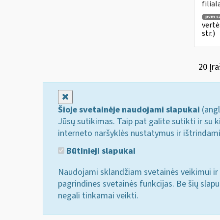
filial
pvm są
vertė
str.)
20 Įra
Uždaryti
Šioje svetainėje naudojami slapukai
(angl
Jūsų sutikimas. Taip pat galite sutikti ir s
interneto naršyklės nustatymus ir ištrindam
Būtinieji slapukai
Naudojami sklandžiam svetainės veikimui ir 
pagrindines svetainės funkcijas. Be šių slap
negali tinkamai veikti.