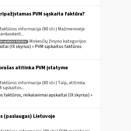
ripažįstamas PVM sąskaita faktūra?
faktūros informacija (80 str.) Mažmeninėje
parduodant...
Mokesčių žinyno kategorijos:
m sąskaita faktūra
itai (IX skyrius) » PVM sąskaitos faktūros
rašas atitinka PVM įstatyme
ktūros informacija (80 str.) Taip, atitinka.
sąskaitos...
 faktūros, reikalavimai apskaitai (IX skyrius) »
s (paslaugas) Lietuvoje