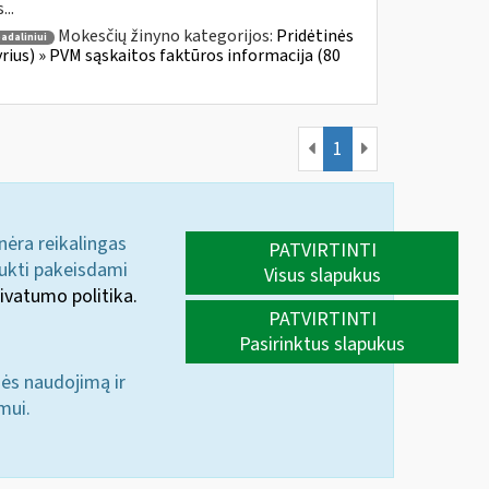
...
Mokesčių žinyno kategorijos:
Pridėtinės
adaliniui
yrius) » PVM sąskaitos faktūros informacija (80
1
 nėra reikalingas
PATVIRTINTI
aukti pakeisdami
Visus slapukus
ivatumo politika.
PATVIRTINTI
Pasirinktus slapukus
nės naudojimą ir
mui.