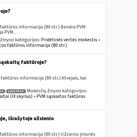
roje?
faktūros informacija (80 str.) Bendra PVM
a PVM...
žinyno kategorijos:
Pridėtinės vertės mokestis »
os faktūros informacija (80 str.)
sąskaitų faktūroje?
aktūros informacija (80 str.) Atvejais, kai
Mokesčių žinyno kategorijos:
ra
pvmį 79 str
itai (IX skyrius) » PVM sąskaitos faktūros
e, išrašytoje užsienio
aktūros informacija (80 str.) Užsienio įmonės