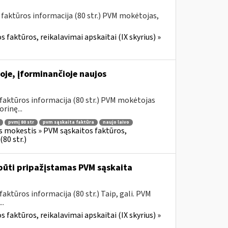
 faktūros informacija (80 str.) PVM mokėtojas,
 faktūros, reikalavimai apskaitai (IX skyrius) »
oje, įforminančioje naujos
faktūros informacija (80 str.) PVM mokėtojas
rinę...
pvmį 80 str
pvm sąskaita faktūra
naujo laivo
s mokestis » PVM sąskaitos faktūros,
80 str.)
būti pripažįstamas PVM sąskaita
ktūros informacija (80 str.) Taip, gali. PVM
..
 faktūros, reikalavimai apskaitai (IX skyrius) »