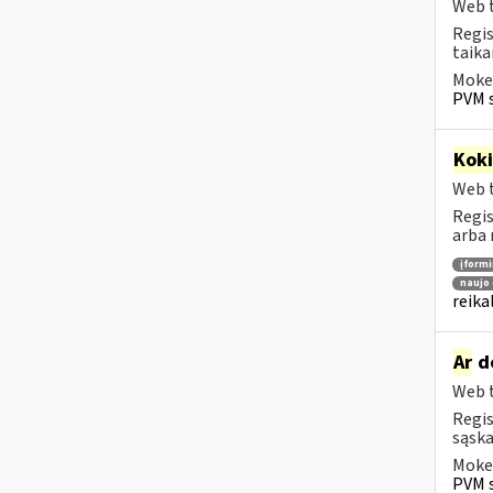
Web t
Regis
taika
Mokes
PVM s
Kok
Web t
Regis
arba 
įform
naujo 
reika
Ar
do
Web t
Regis
sąska
Mokes
PVM s