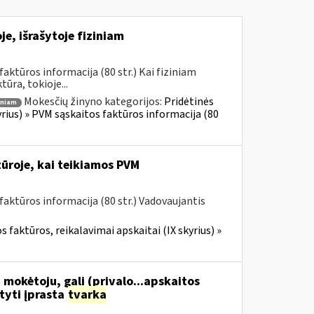
e, išrašytoje fiziniam
ktūros informacija (80 str.) Kai fiziniam
ūra, tokioje...
Mokesčių žinyno kategorijos:
Pridėtinės
iniam
yrius) » PVM sąskaitos faktūros informacija (80
ūroje, kai teikiamos PVM
aktūros informacija (80 str.) Vadovaujantis
 faktūros, reikalavimai apskaitai (IX skyrius) »
 mokėtoju, gali (privalo...apskaitos
tyti įprasta
tvarka