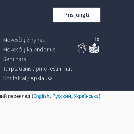
Prisijungti
Mokesčių žinynas
Mokesčių kalendorius
Seminarai
Tarptautinis apmokestinimas
Kontaktai / Apklausa
ний переклад (
English
,
Русский
,
Українська
)