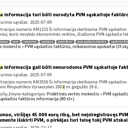
ia
informacija turi būti nurodyta PVM sąskaitoje faktūroj
urinio sąrašas
2025-07-09
tracijos numeris KM1215 Ši informacija skelbiama: PVM sąskaitos fa
iui, kuris nevykdo ekonominės veiklos, išrašoma PVM sąskaita fakt
inimas
pvm
rekvizitai
sąskaita
pvmį 80 str
pvm sąskaita faktūra
sąskaita fiz
s mokestis » PVM sąskaitos faktūros, reikalavimai apskaitai (IX sk
ia
informacija gali būti nenurodoma PVM sąskaitoje fakt
urinio sąrašas
2025-07-09
tracijos numeris KM3556 Ši informacija skelbiama: PVM sąskaitos f
vos Respublikos Vyriausybės 200
2
m. gegužės 29 d....
čių žinyno kategorijos:
Pridėtinės vertės mokestis » PVM sąskaitos
ąskaitos faktūros informacija (80 str.)
muo, viršijęs 45 000 eurų ribą, bet neįsiregistravęs PVM
mente išskirti PVM, o pirkėjas turi teisę tokį PVM atskai
urinio sąrašas
2025-12-17