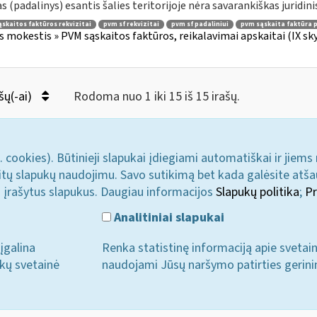
as (padalinys) esantis šalies teritorijoje nėra savarankiškas juridinis
skaitos faktūros rekvizitai
pvm sf rekvizitai
pvm sf padaliniui
pvm sąskaita faktūra p
s mokestis » PVM sąskaitos faktūros, reikalavimai apskaitai (IX sk
šų(-ai)
Rodoma nuo 1 iki 15 iš 15 irašų.
. cookies). Būtinieji slapukai įdiegiami automatiškai ir jiems
u kitų slapukų naudojimu. Savo sutikimą bet kada galėsite atš
i įrašytus slapukus. Daugiau informacijos
Slapukų politika
;
Pr
Analitiniai slapukai
įgalina
Renka statistinę informaciją apie svetai
ukų svetainė
naudojami Jūsų naršymo patirties gerini