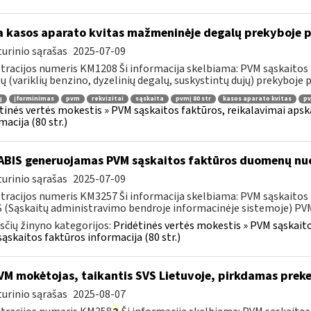
 kasos aparato kvitas mažmeninėje degalų prekyboje p
urinio sąrašas
2025-07-09
tracijos numeris KM1208 Ši informacija skelbiama: PVM sąskaitos 
ų (variklių benzino, dyzelinių degalų, suskystintų dujų) prekyboje 
ų
įforminimas
pvm
rekvizitai
sąskaita
pvmį 80 str
kasos aparato kvitas
pv
tinės vertės mokestis » PVM sąskaitos faktūros, reikalavimai apska
macija (80 str.)
BIS generuojamas PVM sąskaitos faktūros duomenų nuo
urinio sąrašas
2025-07-09
tracijos numeris KM3257 Ši informacija skelbiama: PVM sąskaitos fa
 (Sąskaitų administravimo bendroje informacinėje sistemoje) PVM 
čių žinyno kategorijos:
Pridėtinės vertės mokestis » PVM sąskaitos
ąskaitos faktūros informacija (80 str.)
M mokėtojas, taikantis SVS Lietuvoje, pirkdamas preke
urinio sąrašas
2025-08-07