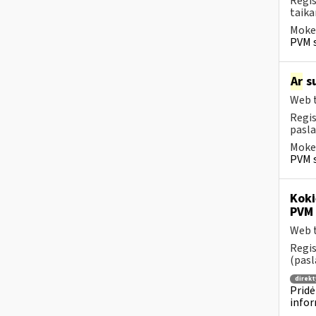
Regis
taika
Mokes
PVM s
Ar
su
Web t
Regis
pasla
Mokes
PVM s
Koki
PVM 
Web t
Regis
(pasl
direkt
Pridė
infor