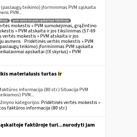
o (paslaugų teikimo) įforminimas PVM sąskaita
mens PVM...
ūroje
pvm suma ne pvm sąskaitoje faktūroje
vertės mokestis » PVM sumokėjimas, grąžintino
kestis » PVM atskaita ir jos tikslinimas (57-69
s vertės mokestis » PVM atskaita ir jos
oju asmens
Pridėtinės vertės mokestis » PVM
o (paslaugų teikimo) įforminimas PVM sąskaita
eikalavimai apskaitai (IX skyrius) » PVM
kis materialusis turtas
ir
aktūros informacija (80 str.) Situacija PVM
eikiamos) PVM...
žinyno kategorijos:
Pridėtinės vertės mokestis »
os faktūros informacija (80 str.)
skaitoje faktūroje turi...nurodyti jam