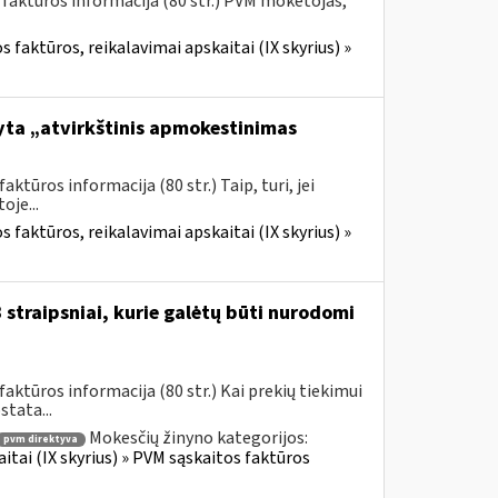
 faktūros informacija (80 str.) PVM mokėtojas,
 faktūros, reikalavimai apskaitai (IX skyrius) »
yta „atvirkštinis apmokestinimas
tūros informacija (80 str.) Taip, turi, jei
je...
 faktūros, reikalavimai apskaitai (IX skyrius) »
straipsniai, kurie galėtų būti nurodomi
ktūros informacija (80 str.) Kai prekių tiekimui
tata...
Mokesčių žinyno kategorijos:
pvm direktyva
itai (IX skyrius) » PVM sąskaitos faktūros