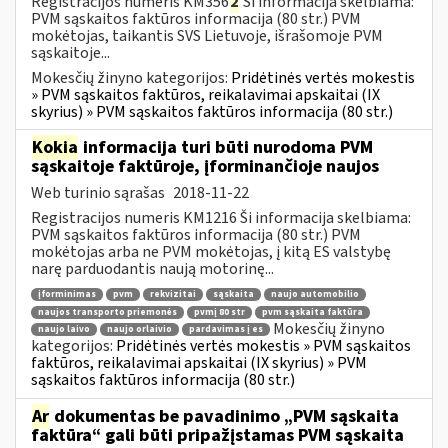
Registracijos numeris KM356
2
Ši informacija skelbiama:
PVM sąskaitos faktūros informacija (80 str.) PVM
mokėtojas, taikantis SVS Lietuvoje, išrašomoje PVM
sąskaitoje...
Mokesčių žinyno kategorijos:
Pridėtinės vertės mokestis
» PVM sąskaitos faktūros, reikalavimai apskaitai (IX
skyrius) » PVM sąskaitos faktūros informacija (80 str.)
Kokia
informacija turi būti nurodoma PVM
sąskaitoje faktūroje, įforminančioje naujos
Web turinio sąrašas
2018-11-22
Registracijos numeris KM1216 Ši informacija skelbiama:
PVM sąskaitos faktūros informacija (80 str.) PVM
mokėtojas arba ne PVM mokėtojas, į kitą ES valstybę
narę parduodantis naują motorinę...
įforminimas
pvm
rekvizitai
sąskaita
naujo automobilio
naujos transporto priemonės
pvmį 80 str
pvm sąskaita faktūra
Mokesčių žinyno
naujo laivo
naujo orlaivio
pardavimas į es
kategorijos:
Pridėtinės vertės mokestis » PVM sąskaitos
faktūros, reikalavimai apskaitai (IX skyrius) » PVM
sąskaitos faktūros informacija (80 str.)
Ar
dokumentas be pavadinimo „PVM sąskaita
faktūra“ gali būti pripažįstamas PVM sąskaita