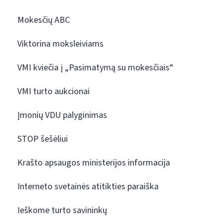
Mokesčių ABC
Viktorina moksleiviams
VMI kviečia į „Pasimatymą su mokesčiais“
VMI turto aukcionai
Įmonių VDU palyginimas
STOP šešėliui
Krašto apsaugos ministerijos informacija
Interneto svetainės atitikties paraiška
Ieškome turto savininkų