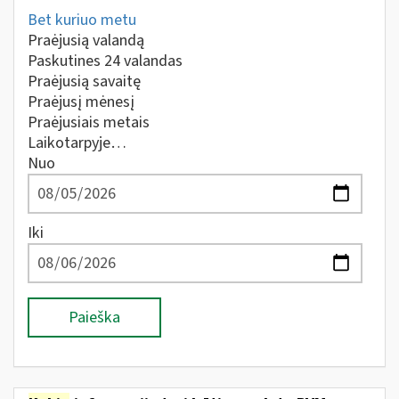
Bet kuriuo metu
Praėjusią valandą
Paskutines 24 valandas
Praėjusią savaitę
Praėjusį mėnesį
Praėjusiais metais
Laikotarpyje…
Nuo
Iki
Paieška