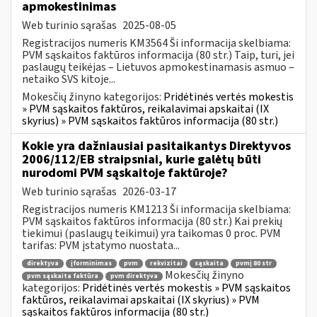
apmokestinimas
Web turinio sąrašas
2025-08-05
Registracijos numeris KM3564 Ši informacija skelbiama:
PVM sąskaitos faktūros informacija (80 str.) Taip, turi, jei
paslaugų teikėjas – Lietuvos apmokestinamasis asmuo –
netaiko SVS kitoje...
Mokesčių žinyno kategorijos:
Pridėtinės vertės mokestis
» PVM sąskaitos faktūros, reikalavimai apskaitai (IX
skyrius) » PVM sąskaitos faktūros informacija (80 str.)
Kokie yra dažniausiai pasitaikantys Direktyvos
2006/112/EB straipsniai, kurie galėtų būti
nurodomi PVM sąskaitoje faktūroje?
Web turinio sąrašas
2026-03-17
Registracijos numeris KM1213 Ši informacija skelbiama:
PVM sąskaitos faktūros informacija (80 str.) Kai prekių
tiekimui (paslaugų teikimui) yra taikomas 0 proc. PVM
tarifas: PVM įstatymo nuostata...
direktyva
įforminimas
pvm
rekvizitai
sąskaita
pvmį 80 str
Mokesčių žinyno
pvm sąskaita faktūra
pvm direktyva
kategorijos:
Pridėtinės vertės mokestis » PVM sąskaitos
faktūros, reikalavimai apskaitai (IX skyrius) » PVM
sąskaitos faktūros informacija (80 str.)