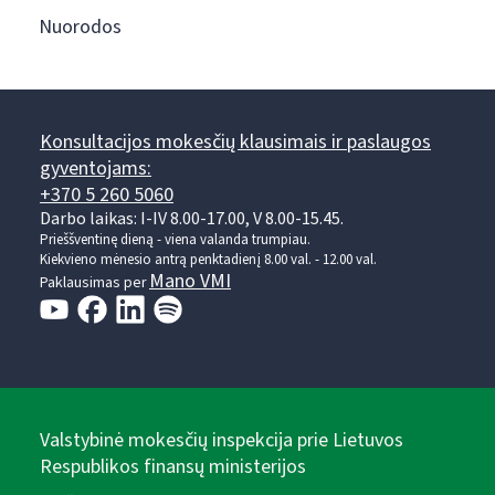
Nuorodos
Konsultacijos mokesčių klausimais ir paslaugos
gyventojams:
+370 5 260 5060
Darbo laikas: I-IV 8.00-17.00, V 8.00-15.45.
Prieššventinę dieną - viena valanda trumpiau.
Kiekvieno mėnesio antrą penktadienį 8.00 val. - 12.00 val.
Mano VMI
Paklausimas per
Valstybinė mokesčių inspekcija prie Lietuvos
Respublikos finansų ministerijos