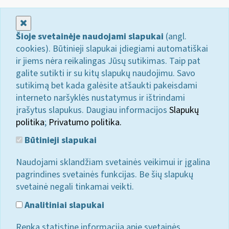
Uždaryti
Šioje svetainėje naudojami slapukai
(angl.
cookies). Būtinieji slapukai įdiegiami automatiškai
ir jiems nėra reikalingas Jūsų sutikimas. Taip pat
galite sutikti ir su kitų slapukų naudojimu. Savo
sutikimą bet kada galėsite atšaukti pakeisdami
interneto naršyklės nustatymus ir ištrindami
įrašytus slapukus. Daugiau informacijos
Slapukų
politika
;
Privatumo politika.
Būtinieji slapukai
Naudojami sklandžiam svetainės veikimui ir įgalina
pagrindines svetainės funkcijas. Be šių slapukų
svetainė negali tinkamai veikti.
Analitiniai slapukai
Renka statistinę informaciją apie svetainės