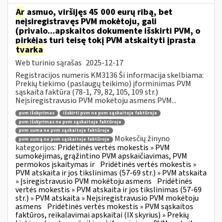
Ar
asmuo, viršijęs 45 000 eurų ribą, bet
neįsiregistravęs PVM mokėtoju, gali
(privalo...apskaitos dokumente išskirti PVM, o
pirkėjas turi teisę tokį PVM atskaityti įprasta
tvarka
Web turinio sąrašas
2025-12-17
Registracijos numeris KM3136 Ši informacija skelbiama:
Prekių tiekimo (paslaugų teikimo) įforminimas PVM
sąskaita faktūra (78-1, 79, 82, 105, 109 str.)
Neįsiregistravusio PVM mokėtoju asmens PVM...
pvm išskyrimas
išskirti pvm ne pvm sąskaitoje faktūroje
pvm išskyrimas ne pvm sąskaitoje faktūroje
pvm suma ne pvm sąskaitoje faktūroje
Mokesčių žinyno
pvm sumą ne pvm sąskaitoje faktūroje
kategorijos:
Pridėtinės vertės mokestis » PVM
sumokėjimas, grąžintino PVM apskaičiavimas, PVM
permokos įskaitymas ir
Pridėtinės vertės mokestis »
PVM atskaita ir jos tikslinimas (57-69 str.) » PVM atskaita
» Įsiregistravusio PVM mokėtoju asmens
Pridėtinės
vertės mokestis » PVM atskaita ir jos tikslinimas (57-69
str.) » PVM atskaita » Neįsiregistravusio PVM mokėtoju
asmens
Pridėtinės vertės mokestis » PVM sąskaitos
faktūros, reikalavimai apskaitai (IX skyrius) » Prekių