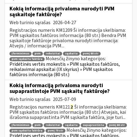
Kokią informaciją privaloma nurodyti PVM
sąskaitoje faktūroje?
Web turinio sąrašas
2026-04-27
Registracijos numeris KM1209 Ši informacija skelbiama:
PVM sąskaitos faktūros informacija (80 str.) Bendra PVM
sąskaitoje faktūroje privaloma nurodyti informacija:
Atvejis / informacija PVM...
įforminimas
pvm
rekvizitai
sąskaita
pvmį 80 str
Mokesčių žinyno kategorijos:
pvm sąskaita faktūra
Pridėtinės vertės mokestis » PVM sąskaitos faktūros,
reikalavimai apskaitai (IX skyrius) » PVM sąskaitos
faktūros informacija (80 str.)
Kokią informaciją privaloma nurodyti
supaprastintoje PVM sąskaitų faktūroje?
Web turinio sąrašas
2025-07-09
Registracijos numeris KM121
2
Ši informacija skelbiama:
PVM sąskaitos faktūros informacija (80 str.) Atvejais, kai
išrašoma supaprastinta PVM sąskaita faktūra, joje turi...
įforminimas
pvm
rekvizitai
sąskaita
supaprastinta
pvmį 80 str
Mokesčių žinyno kategorijos:
pvm sąskaita faktūra
pvmį 79 str
Pridėtinės vertės mokestis » PVM sąskaitos faktūros,