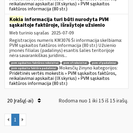
reikalavimai apskaitai (IX skyrius) » PVM sąskaitos
faktūros informacija (80 str.)
Kokia
informacija turi būti nurodyta PVM
sąskaitoje faktūroje, išrašytoje užsienio
Web turinio sąrašas
2025-07-09
Registracijos numeris KM3076 Ši informacija skelbiama:
PVM sąskaitos faktūros informacija (80 str.) Užsienio
įmonės filialas (padalinys) esantis šalies teritorijoje
nėra savarankiškas juridinis...
pvm sąskaitos faktūros rekvizitai
pvm sf rekvizitai
pvm sf padaliniui
Mokesčių žinyno kategorijos:
pvm sąskaita faktūra padaliniui
Pridėtinės vertės mokestis » PVM sąskaitos faktūros,
reikalavimai apskaitai (IX skyrius) » PVM sąskaitos
faktūros informacija (80 str.)
20 Įrašų(-ai)
Rodoma nuo 1 iki 15 iš 15 irašų.
1