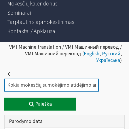
Mokesčių kalendorius
Seminarai
Tarptautinis apmokestinimas
Kontaktai / Apklausa
VMI Machine translation / VMI Машинный перевод /
VMI Машинний переклад (
English
,
Русский
,
Українська
)
Paieška
Parodymo data