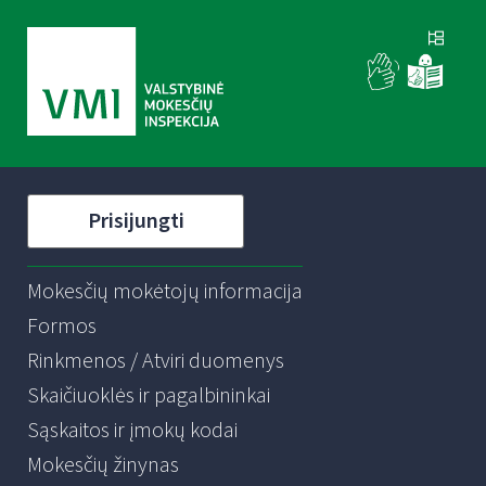
Prisijungti
Mokesčių mokėtojų informacija
Formos
Rinkmenos / Atviri duomenys
Skaičiuoklės ir pagalbininkai
Sąskaitos ir įmokų kodai
Mokesčių žinynas