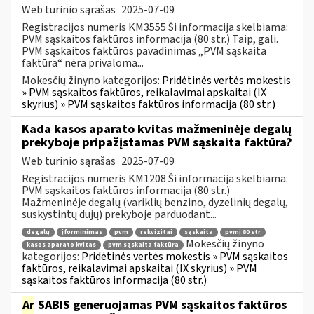
Web turinio sąrašas
2025-07-09
Registracijos numeris KM3555 Ši informacija skelbiama:
PVM sąskaitos faktūros informacija (80 str.) Taip, gali.
PVM sąskaitos faktūros pavadinimas „PVM sąskaita
faktūra“ nėra privaloma...
Mokesčių žinyno kategorijos:
Pridėtinės vertės mokestis
» PVM sąskaitos faktūros, reikalavimai apskaitai (IX
skyrius) » PVM sąskaitos faktūros informacija (80 str.)
Kada kasos aparato kvitas mažmeninėje degalų
prekyboje pripažįstamas PVM sąskaita faktūra?
Web turinio sąrašas
2025-07-09
Registracijos numeris KM1208 Ši informacija skelbiama:
PVM sąskaitos faktūros informacija (80 str.)
Mažmeninėje degalų (variklių benzino, dyzelinių degalų,
suskystintų dujų) prekyboje parduodant...
degalų
įforminimas
pvm
rekvizitai
sąskaita
pvmį 80 str
Mokesčių žinyno
kasos aparato kvitas
pvm sąskaita faktūra
kategorijos:
Pridėtinės vertės mokestis » PVM sąskaitos
faktūros, reikalavimai apskaitai (IX skyrius) » PVM
sąskaitos faktūros informacija (80 str.)
Ar
SABIS generuojamas PVM sąskaitos faktūros