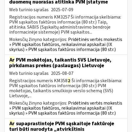
duomenų nuorašas atitinka PVM įstatyme
Web turinio sąrašas
2025-07-09
Registracijos numeris KM3257 Ši informacija skelbiama:
PVM sąskaitos faktūros informacija (80 str.) Taip,
atitinka. SABIS (Sąskaitų administravimo bendroje
informacinėje sistemoje) PVM sąskaitos...
Mokesčių žinyno kategorijos:
Pridėtinės vertės mokestis
» PVM sąskaitos faktūros, reikalavimai apskaitai (IX
skyrius) » PVM sąskaitos faktūros informacija (80 str.)
Ar
PVM mokėtojas, taikantis SVS Lietuvoje,
pirkdamas prekes (paslaugas) Lietuvoje
Web turinio sąrašas
2025-08-07
Registracijos numeris KM358
2
Ši informacija skelbiama:
PVM sąskaitos faktūros informacija (80 str.) PVM
mokėtojas, taikantis smulkiojo verslo schemą (SVS)
Lietuvoje,...
Mokesčių žinyno kategorijos:
Pridėtinės vertės mokestis
» PVM sąskaitos faktūros, reikalavimai apskaitai (IX
skyrius) » PVM sąskaitos faktūros informacija (80 str.)
Ar
supaprastintoje PVM sąskaitoje faktūroje
turi būti nurodyta „atvirkštinis