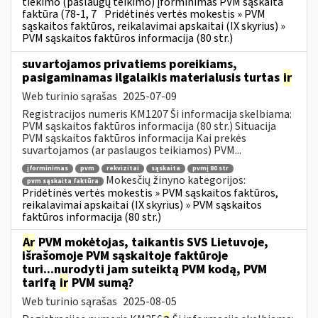
tiekimo (paslaugų teikimo) įforminimas PVM sąskaita
faktūra (78-1, 7
Pridėtinės vertės mokestis » PVM
sąskaitos faktūros, reikalavimai apskaitai (IX skyrius) »
PVM sąskaitos faktūros informacija (80 str.)
suvartojamos privatiems poreikiams,
pasigaminamas ilgalaikis materialusis turtas
ir
Web turinio sąrašas
2025-07-09
Registracijos numeris KM1207 Ši informacija skelbiama:
PVM sąskaitos faktūros informacija (80 str.) Situacija
PVM sąskaitos faktūros informacija Kai prekės
suvartojamos (ar paslaugos teikiamos) PVM...
įforminimas
pvm
rekvizitai
sąskaita
pvmį 80 str
Mokesčių žinyno kategorijos:
pvm sąskaita faktūra
Pridėtinės vertės mokestis » PVM sąskaitos faktūros,
reikalavimai apskaitai (IX skyrius) » PVM sąskaitos
faktūros informacija (80 str.)
Ar
PVM mokėtojas, taikantis SVS Lietuvoje,
išrašomoje PVM sąskaitoje faktūroje
turi...nurodyti jam suteiktą PVM kodą, PVM
tarifą
ir
PVM sumą?
Web turinio sąrašas
2025-08-05