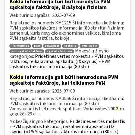
Kokia
informacija turi būti nurodyta PVM
sąskaitoje faktūroje, išrašytoje fiziniam
Web turinio sąrašas
2025-07-09
Registracijos numeris KM1215 Ši informacija skelbiama:
PVM sąskaitos faktūros informacija (80 str.) Kai fiziniam
asmeniui, kuris nevykdo ekonominės veiklos, išrašoma
PVM sąskaita faktūra, tokioje...
įforminimas
pvm
rekvizitai
sąskaita
pvmį 80 str
Mokesčių žinyno
pvm sąskaita faktūra
sąskaita fiziniam
kategorijos:
Pridėtinės vertės mokestis » PVM sąskaitos
faktūros, reikalavimai apskaitai (IX skyrius) » PVM
sąskaitos faktūros informacija (80 str.)
Kokia
informacija gali būti nenurodoma PVM
sąskaitoje faktūroje, kai teikiamos PVM
Web turinio sąrašas
2025-07-09
Registracijos numeris KM3556 Ši informacija skelbiama:
PVM sąskaitos faktūros informacija (80 str.)
Vadovaujantis Lietuvos Respublikos Vyriausybės 200
2
m.
gegužės 29 d....
Mokesčių žinyno kategorijos:
Pridėtinės vertės mokestis
» PVM sąskaitos faktūros, reikalavimai apskaitai (IX
skyrius) » PVM sąskaitos faktūros informacija (80 str.)