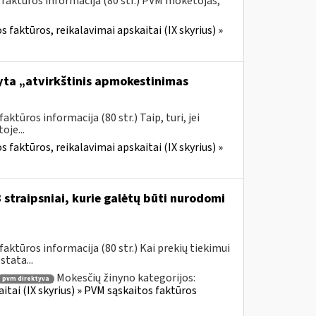
 faktūros informacija (80 str.) PVM mokėtojas,
 faktūros, reikalavimai apskaitai (IX skyrius) »
yta „atvirkštinis apmokestinimas
tūros informacija (80 str.) Taip, turi, jei
je...
 faktūros, reikalavimai apskaitai (IX skyrius) »
straipsniai, kurie galėtų būti nurodomi
ktūros informacija (80 str.) Kai prekių tiekimui
tata...
Mokesčių žinyno kategorijos:
pvm direktyva
itai (IX skyrius) » PVM sąskaitos faktūros