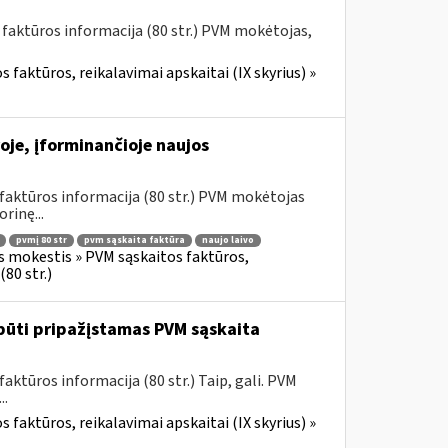
 faktūros informacija (80 str.) PVM mokėtojas,
 faktūros, reikalavimai apskaitai (IX skyrius) »
oje, įforminančioje naujos
faktūros informacija (80 str.) PVM mokėtojas
rinę...
pvmį 80 str
pvm sąskaita faktūra
naujo laivo
s mokestis » PVM sąskaitos faktūros,
80 str.)
būti pripažįstamas PVM sąskaita
ktūros informacija (80 str.) Taip, gali. PVM
..
 faktūros, reikalavimai apskaitai (IX skyrius) »