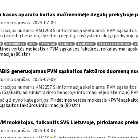
 kasos aparato kvitas mažmeninėje degalų prekyboje p
urinio sąrašas
2025-07-09
tracijos numeris KM1208 Ši informacija skelbiama: PVM sąskaitos 
ų (variklių benzino, dyzelinių degalų, suskystintų dujų) prekyboje 
ų
įforminimas
pvm
rekvizitai
sąskaita
pvmį 80 str
kasos aparato kvitas
pv
tinės vertės mokestis » PVM sąskaitos faktūros, reikalavimai apska
macija (80 str.)
BIS generuojamas PVM sąskaitos faktūros duomenų nuo
urinio sąrašas
2025-07-09
tracijos numeris KM3257 Ši informacija skelbiama: PVM sąskaitos fa
 (Sąskaitų administravimo bendroje informacinėje sistemoje) PVM 
čių žinyno kategorijos:
Pridėtinės vertės mokestis » PVM sąskaitos
ąskaitos faktūros informacija (80 str.)
M mokėtojas, taikantis SVS Lietuvoje, pirkdamas preke
urinio sąrašas
2025-08-07