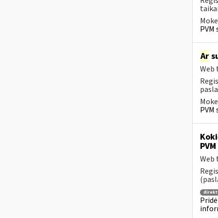
Regis
taika
Mokes
PVM s
Ar
su
Web t
Regis
pasla
Mokes
PVM s
Koki
PVM 
Web t
Regis
(pasl
direkt
Pridė
infor