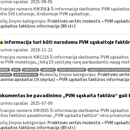
urinio sąrašas
2025-08-05
tracijos numeris KM356
2
Ši informacija skelbiama: PVM sąskaitos
ntis SVS Lietuvoje, išrašomoje PVM sąskaitoje...
čių žinyno kategorijos:
Pridėtinės vertės mokestis » PVM sąskaitos
ąskaitos faktūros informacija (80 str.)
ia
informacija turi būti nurodoma PVM sąskaitoje faktūr
urinio sąrašas
2018-11-22
tracijos numeris KM1216 Ši informacija skelbiama: PVM sąskaitos 
ne PVM mokėtojas, į kitą ES valstybę narę parduodantis naują moto
inimas
pvm
rekvizitai
sąskaita
naujo automobilio
naujos transporto priemonės
Mokesčių žinyno kategorijos:
Pridėtinės vertė
orlaivio
pardavimas į es
lavimai apskaitai (IX skyrius) » PVM sąskaitos faktūros informacija (
kumentas be pavadinimo „PVM sąskaita faktūra“ gali 
urinio sąrašas
2025-07-09
tracijos numeris KM3555 Ši informacija skelbiama: PVM sąskaitos fa
itos faktūros pavadinimas „PVM sąskaita faktūra“ nėra privaloma.
čių žinyno kategorijos:
Pridėtinės vertės mokestis » PVM sąskaitos
ąskaitos faktūros informacija (80 str.)