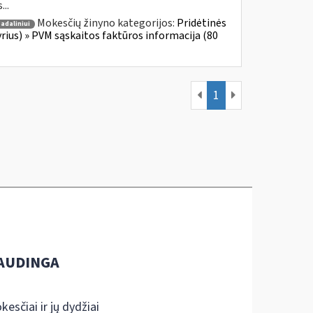
...
Mokesčių žinyno kategorijos:
Pridėtinės
adaliniui
yrius) » PVM sąskaitos faktūros informacija (80
1
AUDINGA
kesčiai ir jų dydžiai