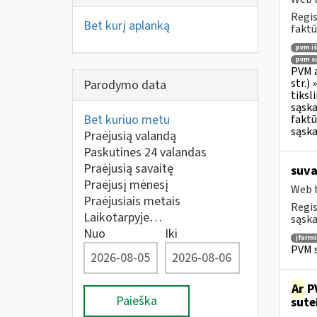
Regis
Bet kurį aplanką
faktū
pvm i
pvm su
PVM a
str.)
Parodymo data
tiksl
sąska
Bet kuriuo metu
faktū
sąska
Praėjusią valandą
Paskutines 24 valandas
Praėjusią savaitę
suva
Praėjusį mėnesį
Web t
Praėjusiais metais
Regis
Laikotarpyje…
sąska
Nuo
Iki
įform
PVM s
Ar
PV
Paieška
sute