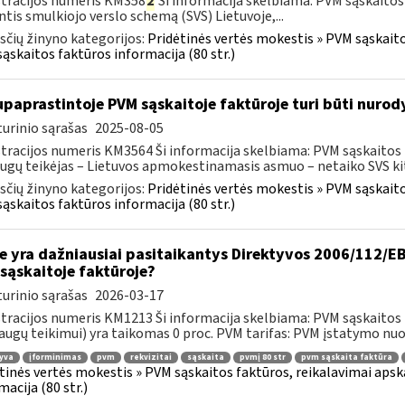
tracijos numeris KM358
2
Ši informacija skelbiama: PVM sąskaitos
ntis smulkiojo verslo schemą (SVS) Lietuvoje,...
čių žinyno kategorijos:
Pridėtinės vertės mokestis » PVM sąskaitos
ąskaitos faktūros informacija (80 str.)
paprastintoje PVM sąskaitoje faktūroje turi būti nurod
urinio sąrašas
2025-08-05
tracijos numeris KM3564 Ši informacija skelbiama: PVM sąskaitos fak
ugų teikėjas – Lietuvos apmokestinamasis asmuo – netaiko SVS kito
čių žinyno kategorijos:
Pridėtinės vertės mokestis » PVM sąskaitos
ąskaitos faktūros informacija (80 str.)
e yra dažniausiai pasitaikantys Direktyvos 2006/112/EB 
sąskaitoje faktūroje?
urinio sąrašas
2026-03-17
tracijos numeris KM1213 Ši informacija skelbiama: PVM sąskaitos fa
augų teikimui) yra taikomas 0 proc. PVM tarifas: PVM įstatymo nuos
yva
įforminimas
pvm
rekvizitai
sąskaita
pvmį 80 str
pvm sąskaita faktūra
tinės vertės mokestis » PVM sąskaitos faktūros, reikalavimai apska
macija (80 str.)