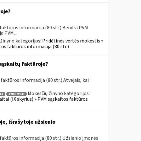
roje?
faktūros informacija (80 str.) Bendra PVM
a PVM...
žinyno kategorijos:
Pridėtinės vertės mokestis »
os faktūros informacija (80 str.)
sąskaitų faktūroje?
aktūros informacija (80 str.) Atvejais, kai
Mokesčių žinyno kategorijos:
ra
pvmį 79 str
itai (IX skyrius) » PVM sąskaitos faktūros
e, išrašytoje užsienio
aktūros informacija (80 str.) Užsienio įmonės