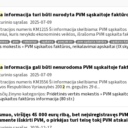
ia
informacija turi būti nurodyta PVM sąskaitoje faktūroj
urinio sąrašas
2025-07-09
tracijos numeris KM1215 Ši informacija skelbiama: PVM sąskaitos fa
iui, kuris nevykdo ekonominės veiklos, išrašoma PVM sąskaita fakt
inimas
pvm
rekvizitai
sąskaita
pvmį 80 str
pvm sąskaita faktūra
sąskaita fiz
s mokestis » PVM sąskaitos faktūros, reikalavimai apskaitai (IX sk
ia
informacija gali būti nenurodoma PVM sąskaitoje fakt
urinio sąrašas
2025-07-09
tracijos numeris KM3556 Ši informacija skelbiama: PVM sąskaitos f
vos Respublikos Vyriausybės 200
2
m. gegužės 29 d....
čių žinyno kategorijos:
Pridėtinės vertės mokestis » PVM sąskaitos
ąskaitos faktūros informacija (80 str.)
muo, viršijęs 45 000 eurų ribą, bet neįsiregistravęs PVM
mente išskirti PVM, o pirkėjas turi teisę tokį PVM atskai
urinio sąrašas
2025-12-17