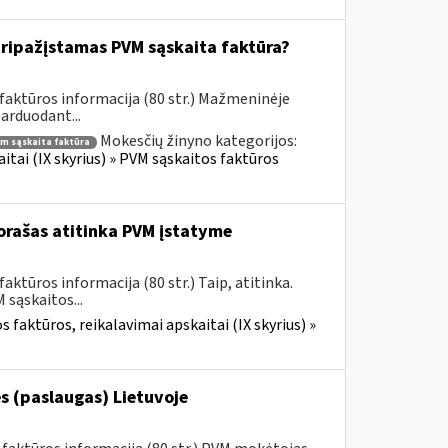
ripažįstamas PVM sąskaita faktūra?
faktūros informacija (80 str.) Mažmeninėje
parduodant...
Mokesčių žinyno kategorijos:
m sąskaita faktūra
itai (IX skyrius) » PVM sąskaitos faktūros
rašas atitinka PVM įstatyme
ktūros informacija (80 str.) Taip, atitinka.
sąskaitos...
 faktūros, reikalavimai apskaitai (IX skyrius) »
s (paslaugas) Lietuvoje