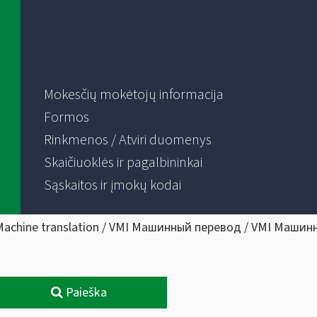
Mokesčių mokėtojų informacija
Formos
Rinkmenos / Atviri duomenys
Skaičiuoklės ir pagalbininkai
Sąskaitos ir įmokų kodai
Machine translation / VMI Машинный перевод / VMI Машин
Paieška