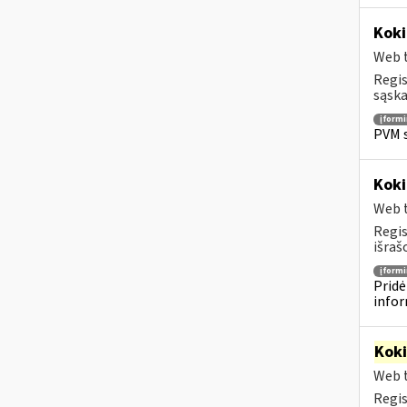
Koki
Web t
Regis
sąska
įform
PVM s
Koki
Web t
Regis
išraš
įform
Pridė
infor
Kok
Web t
Regis