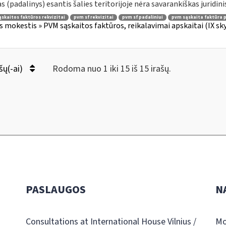
as (padalinys) esantis šalies teritorijoje nėra savarankiškas juridinis
skaitos faktūros rekvizitai
pvm sf rekvizitai
pvm sf padaliniui
pvm sąskaita faktūra p
s mokestis » PVM sąskaitos faktūros, reikalavimai apskaitai (IX sk
šų(-ai)
Rodoma nuo 1 iki 15 iš 15 irašų.
PASLAUGOS
N
Consultations at International House Vilnius /
Mo