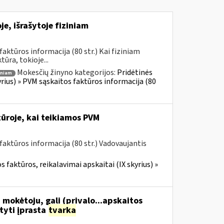
e, išrašytoje fiziniam
ktūros informacija (80 str.) Kai fiziniam
ūra, tokioje...
Mokesčių žinyno kategorijos:
Pridėtinės
iniam
yrius) » PVM sąskaitos faktūros informacija (80
ūroje, kai teikiamos PVM
aktūros informacija (80 str.) Vadovaujantis
 faktūros, reikalavimai apskaitai (IX skyrius) »
 mokėtoju, gali (privalo...apskaitos
tyti įprasta
tvarka