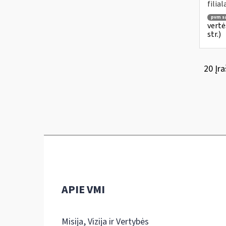
filial
pvm są
vertė
str.)
20 Įra
APIE VMI
Misija, Vizija ir Vertybės