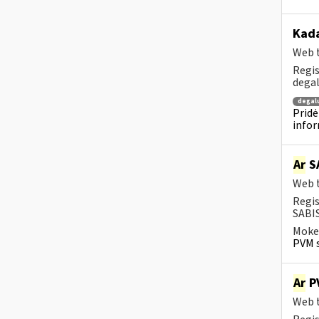
Kada
Web t
Regis
degal
degal
Pridė
infor
Ar
SA
Web t
Regis
SABIS
Mokes
PVM s
Ar
PV
Web t