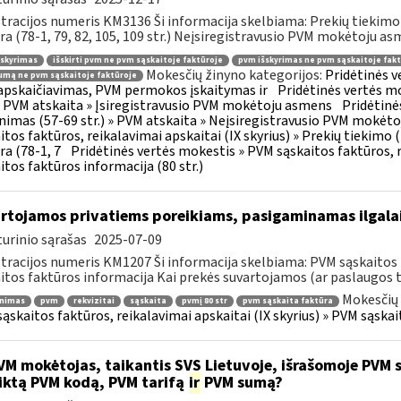
tracijos numeris KM3136 Ši informacija skelbiama: Prekių tiekim
ra (78-1, 79, 82, 105, 109 str.) Neįsiregistravusio PVM mokėtoju as
šskyrimas
išskirti pvm ne pvm sąskaitoje faktūroje
pvm išskyrimas ne pvm sąskaitoje fakt
Mokesčių žinyno kategorijos:
Pridėtinės 
mą ne pvm sąskaitoje faktūroje
pskaičiavimas, PVM permokos įskaitymas ir
Pridėtinės vertės mo
 » PVM atskaita » Įsiregistravusio PVM mokėtoju asmens
Pridėtinė
inimas (57-69 str.) » PVM atskaita » Neįsiregistravusio PVM mokėt
itos faktūros, reikalavimai apskaitai (IX skyrius) » Prekių tiekim
ra (78-1, 7
Pridėtinės vertės mokestis » PVM sąskaitos faktūros, r
itos faktūros informacija (80 str.)
rtojamos privatiems poreikiams, pasigaminamas ilgalai
urinio sąrašas
2025-07-09
tracijos numeris KM1207 Ši informacija skelbiama: PVM sąskaitos f
itos faktūros informacija Kai prekės suvartojamos (ar paslaugos t
Mokesčių 
inimas
pvm
rekvizitai
sąskaita
pvmį 80 str
pvm sąskaita faktūra
ąskaitos faktūros, reikalavimai apskaitai (IX skyrius) » PVM sąskait
M mokėtojas, taikantis SVS Lietuvoje, išrašomoje PVM są
iktą PVM kodą, PVM tarifą
ir
PVM sumą?