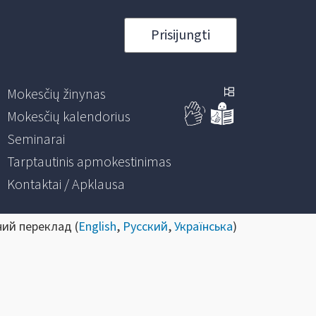
Prisijungti
Mokesčių žinynas
Mokesčių kalendorius
Seminarai
Tarptautinis apmokestinimas
Kontaktai / Apklausa
ний переклад (
English
,
Русский
,
Українська
)