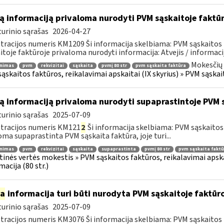
ą informaciją privaloma nurodyti PVM sąskaitoje faktū
urinio sąrašas
2026-04-27
tracijos numeris KM1209 Ši informacija skelbiama: PVM sąskaitos 
itoje faktūroje privaloma nurodyti informacija: Atvejis / informacij
Mokesčių 
inimas
pvm
rekvizitai
sąskaita
pvmį 80 str
pvm sąskaita faktūra
ąskaitos faktūros, reikalavimai apskaitai (IX skyrius) » PVM sąskait
ą informaciją privaloma nurodyti supaprastintoje PVM 
urinio sąrašas
2025-07-09
tracijos numeris KM121
2
Ši informacija skelbiama: PVM sąskaitos f
oma supaprastinta PVM sąskaita faktūra, joje turi...
inimas
pvm
rekvizitai
sąskaita
supaprastinta
pvmį 80 str
pvm sąskaita faktū
tinės vertės mokestis » PVM sąskaitos faktūros, reikalavimai apska
macija (80 str.)
ia
informacija turi būti nurodyta PVM sąskaitoje faktūroj
urinio sąrašas
2025-07-09
tracijos numeris KM3076 Ši informacija skelbiama: PVM sąskaitos f