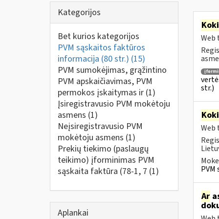
Kategorijos
Kok
Bet kurios kategorijos
Web t
PVM sąskaitos faktūros
Regis
informacija (80 str.)
(15)
asmen
PVM sumokėjimas, grąžintino
įform
vertė
PVM apskaičiavimas, PVM
str.)
permokos įskaitymas ir
(1)
Įsiregistravusio PVM mokėtoju
asmens
(1)
Kok
Neįsiregistravusio PVM
Web t
mokėtoju asmens
(1)
Regis
Prekių tiekimo (paslaugų
Lietu
teikimo) įforminimas PVM
Mokes
PVM s
sąskaita faktūra (78-1, 7
(1)
Ar
as
doku
Aplankai
Web t