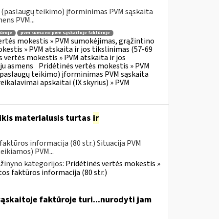
o (paslaugų teikimo) įforminimas PVM sąskaita
mens PVM...
ūroje
pvm suma ne pvm sąskaitoje faktūroje
vertės mokestis » PVM sumokėjimas, grąžintino
kestis » PVM atskaita ir jos tikslinimas (57-69
s vertės mokestis » PVM atskaita ir jos
oju asmens
Pridėtinės vertės mokestis » PVM
o (paslaugų teikimo) įforminimas PVM sąskaita
eikalavimai apskaitai (IX skyrius) » PVM
kis materialusis turtas
ir
aktūros informacija (80 str.) Situacija PVM
eikiamos) PVM...
žinyno kategorijos:
Pridėtinės vertės mokestis »
os faktūros informacija (80 str.)
skaitoje faktūroje turi...nurodyti jam