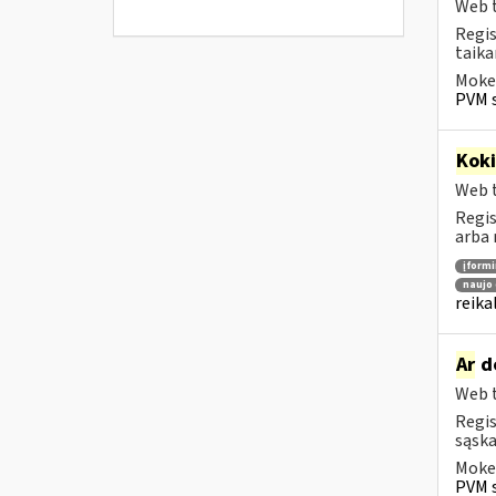
Web t
Regis
taika
Mokes
PVM s
Kok
Web t
Regis
arba 
įform
naujo 
reika
Ar
do
Web t
Regis
sąska
Mokes
PVM s