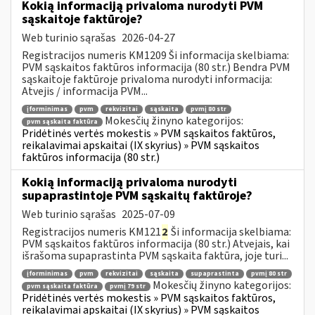
Kokią informaciją privaloma nurodyti PVM
sąskaitoje faktūroje?
Web turinio sąrašas
2026-04-27
Registracijos numeris KM1209 Ši informacija skelbiama:
PVM sąskaitos faktūros informacija (80 str.) Bendra PVM
sąskaitoje faktūroje privaloma nurodyti informacija:
Atvejis / informacija PVM...
įforminimas
pvm
rekvizitai
sąskaita
pvmį 80 str
Mokesčių žinyno kategorijos:
pvm sąskaita faktūra
Pridėtinės vertės mokestis » PVM sąskaitos faktūros,
reikalavimai apskaitai (IX skyrius) » PVM sąskaitos
faktūros informacija (80 str.)
Kokią informaciją privaloma nurodyti
supaprastintoje PVM sąskaitų faktūroje?
Web turinio sąrašas
2025-07-09
Registracijos numeris KM121
2
Ši informacija skelbiama:
PVM sąskaitos faktūros informacija (80 str.) Atvejais, kai
išrašoma supaprastinta PVM sąskaita faktūra, joje turi...
įforminimas
pvm
rekvizitai
sąskaita
supaprastinta
pvmį 80 str
Mokesčių žinyno kategorijos:
pvm sąskaita faktūra
pvmį 79 str
Pridėtinės vertės mokestis » PVM sąskaitos faktūros,
reikalavimai apskaitai (IX skyrius) » PVM sąskaitos