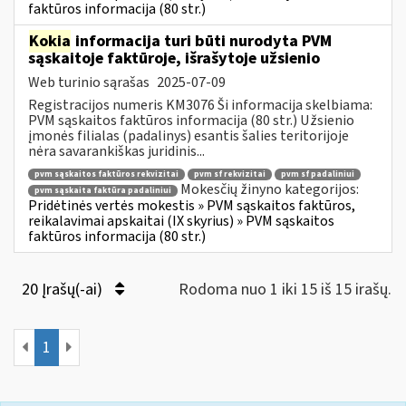
faktūros informacija (80 str.)
Kokia
informacija turi būti nurodyta PVM
sąskaitoje faktūroje, išrašytoje užsienio
Web turinio sąrašas
2025-07-09
Registracijos numeris KM3076 Ši informacija skelbiama:
PVM sąskaitos faktūros informacija (80 str.) Užsienio
įmonės filialas (padalinys) esantis šalies teritorijoje
nėra savarankiškas juridinis...
pvm sąskaitos faktūros rekvizitai
pvm sf rekvizitai
pvm sf padaliniui
Mokesčių žinyno kategorijos:
pvm sąskaita faktūra padaliniui
Pridėtinės vertės mokestis » PVM sąskaitos faktūros,
reikalavimai apskaitai (IX skyrius) » PVM sąskaitos
faktūros informacija (80 str.)
20 Įrašų(-ai)
Rodoma nuo 1 iki 15 iš 15 irašų.
1