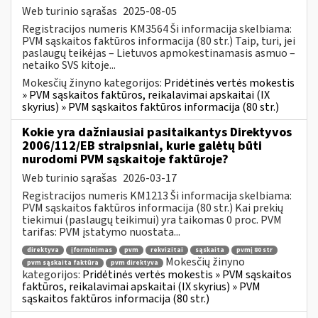
Web turinio sąrašas
2025-08-05
Registracijos numeris KM3564 Ši informacija skelbiama:
PVM sąskaitos faktūros informacija (80 str.) Taip, turi, jei
paslaugų teikėjas – Lietuvos apmokestinamasis asmuo –
netaiko SVS kitoje...
Mokesčių žinyno kategorijos:
Pridėtinės vertės mokestis
» PVM sąskaitos faktūros, reikalavimai apskaitai (IX
skyrius) » PVM sąskaitos faktūros informacija (80 str.)
Kokie yra dažniausiai pasitaikantys Direktyvos
2006/112/EB straipsniai, kurie galėtų būti
nurodomi PVM sąskaitoje faktūroje?
Web turinio sąrašas
2026-03-17
Registracijos numeris KM1213 Ši informacija skelbiama:
PVM sąskaitos faktūros informacija (80 str.) Kai prekių
tiekimui (paslaugų teikimui) yra taikomas 0 proc. PVM
tarifas: PVM įstatymo nuostata...
direktyva
įforminimas
pvm
rekvizitai
sąskaita
pvmį 80 str
Mokesčių žinyno
pvm sąskaita faktūra
pvm direktyva
kategorijos:
Pridėtinės vertės mokestis » PVM sąskaitos
faktūros, reikalavimai apskaitai (IX skyrius) » PVM
sąskaitos faktūros informacija (80 str.)