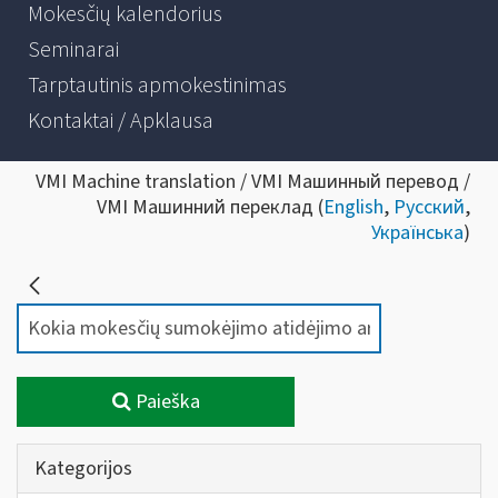
Mokesčių kalendorius
Seminarai
Tarptautinis apmokestinimas
Kontaktai / Apklausa
VMI Machine translation / VMI Машинный перевод /
VMI Машинний переклад (
English
,
Русский
,
Українська
)
Paieška
Kategorijos