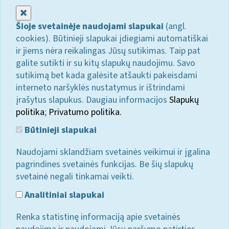
Uždaryti
Šioje svetainėje naudojami slapukai
(angl.
cookies). Būtinieji slapukai įdiegiami automatiškai
ir jiems nėra reikalingas Jūsų sutikimas. Taip pat
galite sutikti ir su kitų slapukų naudojimu. Savo
sutikimą bet kada galėsite atšaukti pakeisdami
interneto naršyklės nustatymus ir ištrindami
įrašytus slapukus. Daugiau informacijos
Slapukų
politika
;
Privatumo politika.
Būtinieji slapukai
Naudojami sklandžiam svetainės veikimui ir įgalina
pagrindines svetainės funkcijas. Be šių slapukų
svetainė negali tinkamai veikti.
Analitiniai slapukai
Renka statistinę informaciją apie svetainės