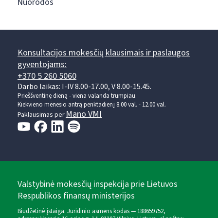
Nuorodos
Konsultacijos mokesčių klausimais ir paslaugos
gyventojams:
+370 5 260 5060
Darbo laikas: I-IV 8.00-17.00, V 8.00-15.45.
Prieššventinę dieną - viena valanda trumpiau.
Kiekvieno mėnesio antrą penktadienį 8.00 val. - 12.00 val.
Mano VMI
Paklausimas per
Valstybinė mokesčių inspekcija prie Lietuvos
Respublikos finansų ministerijos
Biudžetinė įstaiga. Juridinio asmens kodas — 188659752,