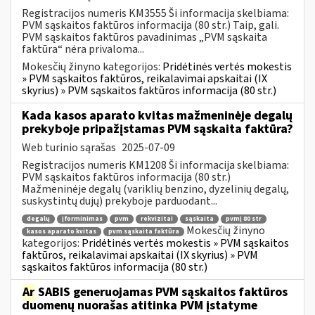
Registracijos numeris KM3555 Ši informacija skelbiama:
PVM sąskaitos faktūros informacija (80 str.) Taip, gali.
PVM sąskaitos faktūros pavadinimas „PVM sąskaita
faktūra“ nėra privaloma...
Mokesčių žinyno kategorijos:
Pridėtinės vertės mokestis
» PVM sąskaitos faktūros, reikalavimai apskaitai (IX
skyrius) » PVM sąskaitos faktūros informacija (80 str.)
Kada kasos aparato kvitas mažmeninėje degalų
prekyboje pripažįstamas PVM sąskaita faktūra?
Web turinio sąrašas
2025-07-09
Registracijos numeris KM1208 Ši informacija skelbiama:
PVM sąskaitos faktūros informacija (80 str.)
Mažmeninėje degalų (variklių benzino, dyzelinių degalų,
suskystintų dujų) prekyboje parduodant...
degalų
įforminimas
pvm
rekvizitai
sąskaita
pvmį 80 str
Mokesčių žinyno
kasos aparato kvitas
pvm sąskaita faktūra
kategorijos:
Pridėtinės vertės mokestis » PVM sąskaitos
faktūros, reikalavimai apskaitai (IX skyrius) » PVM
sąskaitos faktūros informacija (80 str.)
Ar
SABIS generuojamas PVM sąskaitos faktūros
duomenų nuorašas atitinka PVM įstatyme