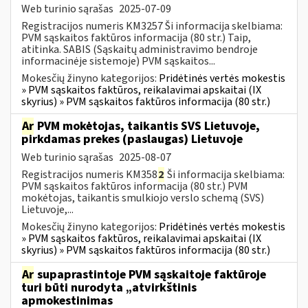
Web turinio sąrašas
2025-07-09
Registracijos numeris KM3257 Ši informacija skelbiama:
PVM sąskaitos faktūros informacija (80 str.) Taip,
atitinka. SABIS (Sąskaitų administravimo bendroje
informacinėje sistemoje) PVM sąskaitos...
Mokesčių žinyno kategorijos:
Pridėtinės vertės mokestis
» PVM sąskaitos faktūros, reikalavimai apskaitai (IX
skyrius) » PVM sąskaitos faktūros informacija (80 str.)
Ar
PVM mokėtojas, taikantis SVS Lietuvoje,
pirkdamas prekes (paslaugas) Lietuvoje
Web turinio sąrašas
2025-08-07
Registracijos numeris KM358
2
Ši informacija skelbiama:
PVM sąskaitos faktūros informacija (80 str.) PVM
mokėtojas, taikantis smulkiojo verslo schemą (SVS)
Lietuvoje,...
Mokesčių žinyno kategorijos:
Pridėtinės vertės mokestis
» PVM sąskaitos faktūros, reikalavimai apskaitai (IX
skyrius) » PVM sąskaitos faktūros informacija (80 str.)
Ar
supaprastintoje PVM sąskaitoje faktūroje
turi būti nurodyta „atvirkštinis
apmokestinimas