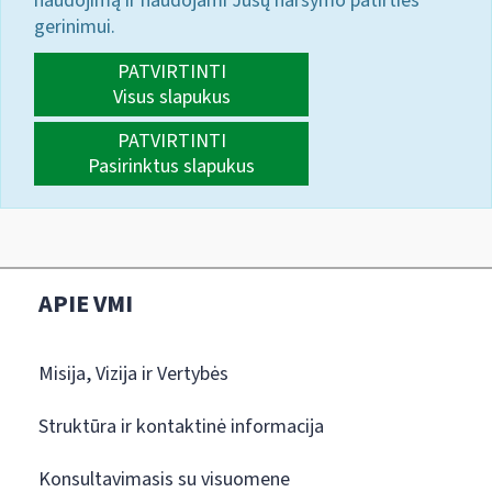
naudojimą ir naudojami Jūsų naršymo patirties
gerinimui.
PATVIRTINTI
Visus slapukus
PATVIRTINTI
Pasirinktus slapukus
APIE VMI
Misija, Vizija ir Vertybės
Struktūra ir kontaktinė informacija
Konsultavimasis su visuomene