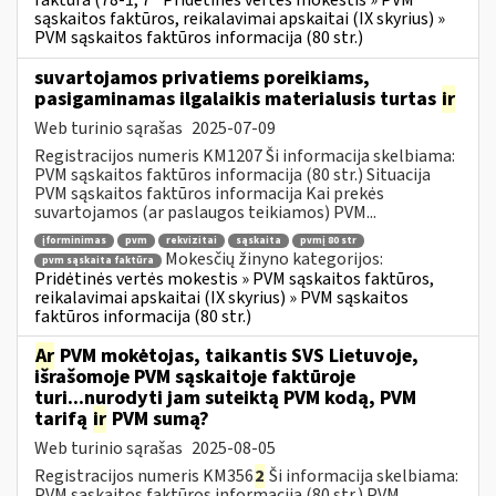
faktūra (78-1, 7
Pridėtinės vertės mokestis » PVM
sąskaitos faktūros, reikalavimai apskaitai (IX skyrius) »
PVM sąskaitos faktūros informacija (80 str.)
suvartojamos privatiems poreikiams,
pasigaminamas ilgalaikis materialusis turtas
ir
Web turinio sąrašas
2025-07-09
Registracijos numeris KM1207 Ši informacija skelbiama:
PVM sąskaitos faktūros informacija (80 str.) Situacija
PVM sąskaitos faktūros informacija Kai prekės
suvartojamos (ar paslaugos teikiamos) PVM...
įforminimas
pvm
rekvizitai
sąskaita
pvmį 80 str
Mokesčių žinyno kategorijos:
pvm sąskaita faktūra
Pridėtinės vertės mokestis » PVM sąskaitos faktūros,
reikalavimai apskaitai (IX skyrius) » PVM sąskaitos
faktūros informacija (80 str.)
Ar
PVM mokėtojas, taikantis SVS Lietuvoje,
išrašomoje PVM sąskaitoje faktūroje
turi...nurodyti jam suteiktą PVM kodą, PVM
tarifą
ir
PVM sumą?
Web turinio sąrašas
2025-08-05
Registracijos numeris KM356
2
Ši informacija skelbiama:
PVM sąskaitos faktūros informacija (80 str.) PVM