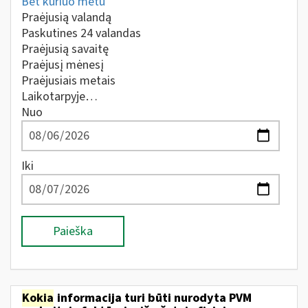
Bet kuriuo metu
Praėjusią valandą
Paskutines 24 valandas
Praėjusią savaitę
Praėjusį mėnesį
Praėjusiais metais
Laikotarpyje…
Nuo
Iki
Paieška
Kokia
informacija turi būti nurodyta PVM