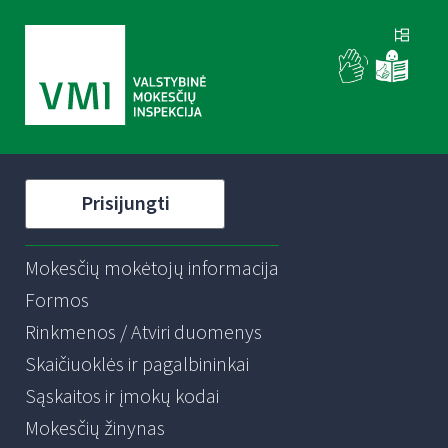
Prisijungti
Mokesčių mokėtojų informacija
Formos
Rinkmenos / Atviri duomenys
Skaičiuoklės ir pagalbininkai
Sąskaitos ir įmokų kodai
Mokesčių žinynas