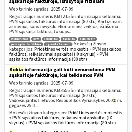
sąskaitoje faktūroje, išrašytoje fiziniam
Web turinio sąrašas
2025-07-09
Registracijos numeris KM1215 Ši informacija skelbiama:
PVM sąskaitos faktūros informacija (80 str.) Kai fiziniam
asmeniui, kuris nevykdo ekonominės veiklos, išrašoma
PVM sąskaita faktūra, tokioje...
įforminimas
pvm
rekvizitai
sąskaita
pvmį 80 str
Mokesčių žinyno
pvm sąskaita faktūra
sąskaita fiziniam
kategorijos:
Pridėtinės vertės mokestis » PVM sąskaitos
faktūros, reikalavimai apskaitai (IX skyrius) » PVM
sąskaitos faktūros informacija (80 str.)
Kokia
informacija gali būti nenurodoma PVM
sąskaitoje faktūroje, kai teikiamos PVM
Web turinio sąrašas
2025-07-09
Registracijos numeris KM3556 Ši informacija skelbiama:
PVM sąskaitos faktūros informacija (80 str.)
Vadovaujantis Lietuvos Respublikos Vyriausybės 200
2
m.
gegužės 29 d....
Mokesčių žinyno kategorijos:
Pridėtinės vertės mokestis
» PVM sąskaitos faktūros, reikalavimai apskaitai (IX
skyrius) » PVM sąskaitos faktūros informacija (80 str.)