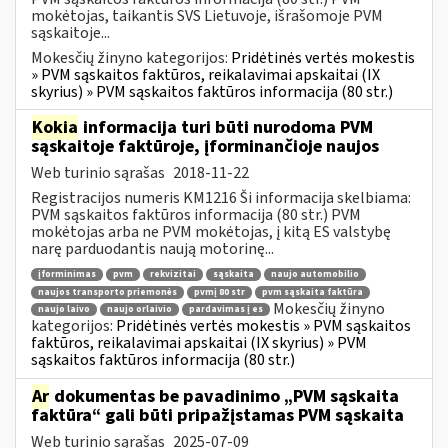
mokėtojas, taikantis SVS Lietuvoje, išrašomoje PVM
sąskaitoje...
Mokesčių žinyno kategorijos:
Pridėtinės vertės mokestis
» PVM sąskaitos faktūros, reikalavimai apskaitai (IX
skyrius) » PVM sąskaitos faktūros informacija (80 str.)
Kokia
informacija turi būti nurodoma PVM
sąskaitoje faktūroje, įforminančioje naujos
Web turinio sąrašas
2018-11-22
Registracijos numeris KM1216 Ši informacija skelbiama:
PVM sąskaitos faktūros informacija (80 str.) PVM
mokėtojas arba ne PVM mokėtojas, į kitą ES valstybę
narę parduodantis naują motorinę...
įforminimas
pvm
rekvizitai
sąskaita
naujo automobilio
naujos transporto priemonės
pvmį 80 str
pvm sąskaita faktūra
Mokesčių žinyno
naujo laivo
naujo orlaivio
pardavimas į es
kategorijos:
Pridėtinės vertės mokestis » PVM sąskaitos
faktūros, reikalavimai apskaitai (IX skyrius) » PVM
sąskaitos faktūros informacija (80 str.)
Ar
dokumentas be pavadinimo „PVM sąskaita
faktūra“ gali būti pripažįstamas PVM sąskaita
Web turinio sąrašas
2025-07-09