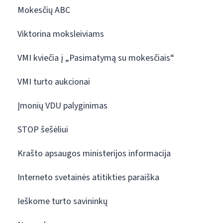
Mokesčių ABC
Viktorina moksleiviams
VMI kviečia į „Pasimatymą su mokesčiais“
VMI turto aukcionai
Įmonių VDU palyginimas
STOP šešėliui
Krašto apsaugos ministerijos informacija
Interneto svetainės atitikties paraiška
Ieškome turto savininkų