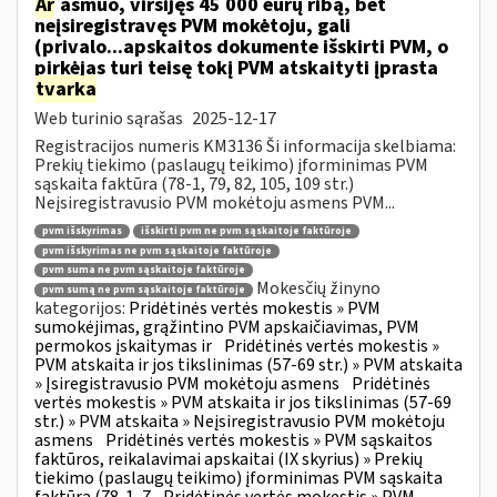
Ar
asmuo, viršijęs 45 000 eurų ribą, bet
neįsiregistravęs PVM mokėtoju, gali
(privalo...apskaitos dokumente išskirti PVM, o
pirkėjas turi teisę tokį PVM atskaityti įprasta
tvarka
Web turinio sąrašas
2025-12-17
Registracijos numeris KM3136 Ši informacija skelbiama:
Prekių tiekimo (paslaugų teikimo) įforminimas PVM
sąskaita faktūra (78-1, 79, 82, 105, 109 str.)
Neįsiregistravusio PVM mokėtoju asmens PVM...
pvm išskyrimas
išskirti pvm ne pvm sąskaitoje faktūroje
pvm išskyrimas ne pvm sąskaitoje faktūroje
pvm suma ne pvm sąskaitoje faktūroje
Mokesčių žinyno
pvm sumą ne pvm sąskaitoje faktūroje
kategorijos:
Pridėtinės vertės mokestis » PVM
sumokėjimas, grąžintino PVM apskaičiavimas, PVM
permokos įskaitymas ir
Pridėtinės vertės mokestis »
PVM atskaita ir jos tikslinimas (57-69 str.) » PVM atskaita
» Įsiregistravusio PVM mokėtoju asmens
Pridėtinės
vertės mokestis » PVM atskaita ir jos tikslinimas (57-69
str.) » PVM atskaita » Neįsiregistravusio PVM mokėtoju
asmens
Pridėtinės vertės mokestis » PVM sąskaitos
faktūros, reikalavimai apskaitai (IX skyrius) » Prekių
tiekimo (paslaugų teikimo) įforminimas PVM sąskaita