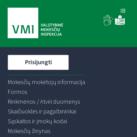
Prisijungti
Mokesčių mokėtojų informacija
Formos
Rinkmenos / Atviri duomenys
Skaičiuoklės ir pagalbininkai
Sąskaitos ir įmokų kodai
Mokesčių žinynas