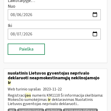
Laikotarpyje…
Nuo
Iki
Paieška
nuolatinis Lietuvos gyventojas neprivalo
deklaruoti neapmokestinamųjų nekilnojamojo
ir
Web turinio sąrašas
2023-11-22
Registraci
jos
numeris KM1110 Ši informacija skelbiama:
Mokesčio sumokėjimas
ir
deklaravimas Nuolatinis
Lietuvos gyventojas neprivalo deklaruoti...
gpm
neapmokestinamas
pardavimas
metinė pajamų deklaracija