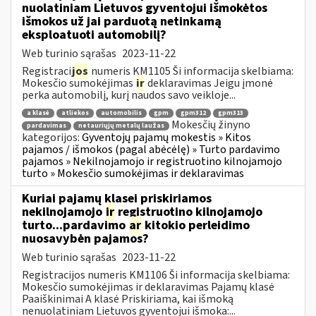
nuolatiniam Lietuvos gyventojui išmokėtos
išmokos už jai parduotą netinkamą
eksploatuoti automobilį?
Web turinio sąrašas
2023-11-22
Registraci
jos
numeris KM1105 Ši informacija skelbiama:
Mokesčio sumokėjimas
ir
deklaravimas Jeigu įmonė
perka automobilį, kurį naudos savo veikloje...
a klasė
atliekos
automobilis
gpm
gpm312
gpm313
Mokesčių žinyno
pardavimas
netauriųjų metalų laužas
kategorijos:
Gyventojų pajamų mokestis » Kitos
pajamos / išmokos (pagal abėcėlę) » Turto pardavimo
pajamos » Nekilnojamojo ir registruotino kilnojamojo
turto » Mokesčio sumokėjimas ir deklaravimas
Kuriai pajamų klasei priskiriamos
nekilnojamojo
ir
registruotino kilnojamojo
turto...pardavimo
ar
kitokio perleidimo
nuosavybėn pajamos?
Web turinio sąrašas
2023-11-22
Registracijos numeris KM1106 Ši informacija skelbiama:
Mokesčio sumokėjimas ir deklaravimas Pajamų klasė
Paaiškinimai A klasė Priskiriama, kai išmoką
nenuolatiniam Lietuvos gyventojui išmoka:...