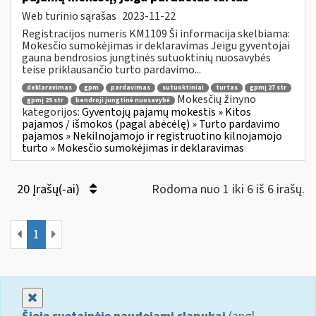
Web turinio sąrašas
2023-11-22
Registracijos numeris KM1109 Ši informacija skelbiama:
Mokesčio sumokėjimas ir deklaravimas Jeigu gyventojai
gauna bendrosios jungtinės sutuoktinių nuosavybės
teise priklausančio turto pardavimo...
deklaravimas
gpm
pardavimas
sutuoktiniai
turtas
gpmį 27 str
Mokesčių žinyno
gpmį 25 str
bendroji jungtinė nuosavybė
kategorijos:
Gyventojų pajamų mokestis » Kitos
pajamos / išmokos (pagal abėcėlę) » Turto pardavimo
pajamos » Nekilnojamojo ir registruotino kilnojamojo
turto » Mokesčio sumokėjimas ir deklaravimas
20 Įrašų(-ai)
Rodoma nuo 1 iki 6 iš 6 irašų.
1
Uždaryti