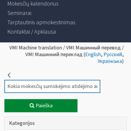
Mokesčių kalendorius
Seminarai
Tarptautinis apmokestinimas
Kontaktai / Apklausa
VMI Machine translation / VMI Машинный перевод /
VMI Машинний переклад (
English
,
Русский
,
Українська
)
Paieška
Kategorijos