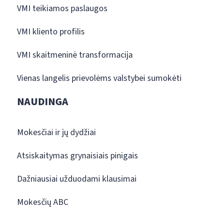
VMI teikiamos paslaugos
VMI kliento profilis
VMI skaitmeninė transformacija
Vienas langelis prievolėms valstybei sumokėti
NAUDINGA
Mokesčiai ir jų dydžiai
Atsiskaitymas grynaisiais pinigais
Dažniausiai užduodami klausimai
Mokesčių ABC