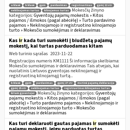
a klasė
b klasė
gpm
pardavimas
registruotinas
gpmį 22 str
Mokesčių žinyno
nekilnojamas turtas
kilnojamas turtas
kategorijos:
Gyventojų pajamų mokestis » Kitos
pajamos / išmokos (pagal abėcėlę) » Turto pardavimo
pajamos » Nekilnojamojo ir registruotino kilnojamojo
turto » Mokesčio sumokėjimas ir deklaravimas
Kas
ir
kada turi sumokėti į biudžetą pajamų
mokestį, kai turtas parduodamas kitam
Web turinio sąrašas
2023-11-22
Registracijos numeris KM1111 Ši informacija skelbiama:
Mokesčio sumokėjimas ir deklaravimas Tais atvejais, kai
nuolatinis Lietuvos gyventojas nekilnojamąjį ir
registruotiną kilnojamąjį turtą...
b klasė
gpm
pardavimas
gpmį 27 str
metinė pajamų deklaracija
gpmį 25 str
nekilnojamas turtas
registruotinas kilnojamas turtas
Mokesčių žinyno kategorijos:
Gyventojų
kitam gyventojui
pajamų mokestis » Kitos pajamos / išmokos (pagal
abėcėlę) » Turto pardavimo pajamos » Nekilnojamojo ir
registruotino kilnojamojo turto » Mokesčio
sumokėjimas ir deklaravimas
Kas turi deklaruoti gautas pajamas
ir
sumokėti
pajamų mokestį, jeigu parduotas turtas