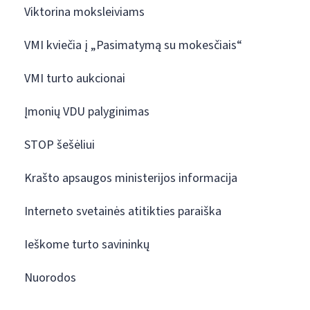
Viktorina moksleiviams
VMI kviečia į „Pasimatymą su mokesčiais“
VMI turto aukcionai
Įmonių VDU palyginimas
STOP šešėliui
Krašto apsaugos ministerijos informacija
Interneto svetainės atitikties paraiška
Ieškome turto savininkų
Nuorodos