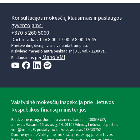
Konsultacijos mokesčių klausimais ir paslaugos
gyventojams:
+370 5 260 5060
Darbo laikas: I-IV 8.00-17.00, V 8.00-15.45.
Prieššventinę dieną - viena valanda trumpiau.
Kiekvieno mėnesio antrą penktadienį 8.00 val. - 12.00 val.
Mano VMI
Paklausimas per
Valstybinė mokesčių inspekcija prie Lietuvos
Respublikos finansų ministerijos
Biudžetinė įstaiga. Juridinio asmens kodas — 188659752,
adresas: Vasario 16-osios g. 14, 01107 Vilnius, Lietuva, el.paštas:
vmi@vmi.lt
, E. pristatymo dėžutės adresas 188659752
Duomenys apie Valstybinę mokesčių inspekciją prie Lietuvos
Respublikos finansų ministerijos kaupiami ir saugomi Juridinių