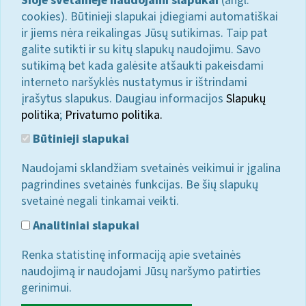
Šioje svetainėje naudojami slapukai
(angl.
cookies). Būtinieji slapukai įdiegiami automatiškai
ir jiems nėra reikalingas Jūsų sutikimas. Taip pat
galite sutikti ir su kitų slapukų naudojimu. Savo
sutikimą bet kada galėsite atšaukti pakeisdami
interneto naršyklės nustatymus ir ištrindami
įrašytus slapukus. Daugiau informacijos
Slapukų
politika
;
Privatumo politika.
Būtinieji slapukai
Naudojami sklandžiam svetainės veikimui ir įgalina
pagrindines svetainės funkcijas. Be šių slapukų
svetainė negali tinkamai veikti.
Analitiniai slapukai
Renka statistinę informaciją apie svetainės
naudojimą ir naudojami Jūsų naršymo patirties
gerinimui.