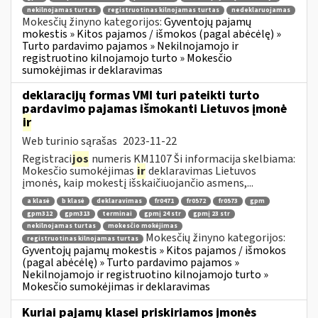
nekilnojamas turtas
registruotinas kilnojamas turtas
nedeklaruojamas
Mokesčių žinyno kategorijos:
Gyventojų pajamų
mokestis » Kitos pajamos / išmokos (pagal abėcėlę) »
Turto pardavimo pajamos » Nekilnojamojo ir
registruotino kilnojamojo turto » Mokesčio
sumokėjimas ir deklaravimas
deklaracijų formas VMI turi pateikti turto
pardavimo pajamas išmokanti Lietuvos įmonė
ir
Web turinio sąrašas
2023-11-22
Registraci
jos
numeris KM1107 Ši informacija skelbiama:
Mokesčio sumokėjimas
ir
deklaravimas Lietuvos
įmonės, kaip mokestį išskaičiuojančio asmens,...
a klasė
b klasė
deklaravimas
fr0471
fr0572
fr0573
gpm
gpm312
gpm313
terminai
gpmį 24 str
gpmį 23 str
nekilnojamas turtas
mokesčio mokėjimas
Mokesčių žinyno kategorijos:
registruotinas kilnojamas turtas
Gyventojų pajamų mokestis » Kitos pajamos / išmokos
(pagal abėcėlę) » Turto pardavimo pajamos »
Nekilnojamojo ir registruotino kilnojamojo turto »
Mokesčio sumokėjimas ir deklaravimas
Kuriai pajamų klasei priskiriamos įmonės