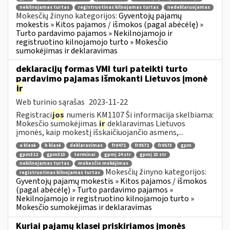
nekilnojamas turtas
registruotinas kilnojamas turtas
nedeklaruojamas
Mokesčių žinyno kategorijos:
Gyventojų pajamų
mokestis » Kitos pajamos / išmokos (pagal abėcėlę) »
Turto pardavimo pajamos » Nekilnojamojo ir
registruotino kilnojamojo turto » Mokesčio
sumokėjimas ir deklaravimas
deklaracijų formas VMI turi pateikti turto
pardavimo pajamas išmokanti Lietuvos įmonė
ir
Web turinio sąrašas
2023-11-22
Registraci
jos
numeris KM1107 Ši informacija skelbiama:
Mokesčio sumokėjimas
ir
deklaravimas Lietuvos
įmonės, kaip mokestį išskaičiuojančio asmens,...
a klasė
b klasė
deklaravimas
fr0471
fr0572
fr0573
gpm
gpm312
gpm313
terminai
gpmį 24 str
gpmį 23 str
nekilnojamas turtas
mokesčio mokėjimas
Mokesčių žinyno kategorijos:
registruotinas kilnojamas turtas
Gyventojų pajamų mokestis » Kitos pajamos / išmokos
(pagal abėcėlę) » Turto pardavimo pajamos »
Nekilnojamojo ir registruotino kilnojamojo turto »
Mokesčio sumokėjimas ir deklaravimas
Kuriai pajamų klasei priskiriamos įmonės