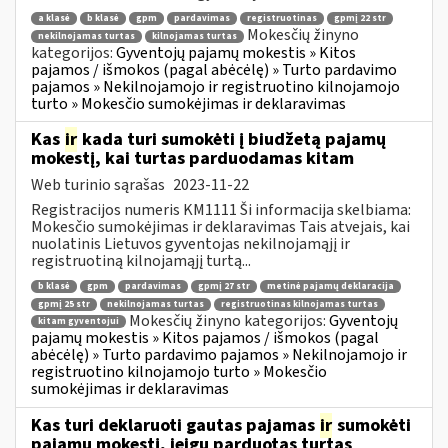
a klasė
b klasė
gpm
pardavimas
registruotinas
gpmį 22 str
Mokesčių žinyno
nekilnojamas turtas
kilnojamas turtas
kategorijos:
Gyventojų pajamų mokestis » Kitos
pajamos / išmokos (pagal abėcėlę) » Turto pardavimo
pajamos » Nekilnojamojo ir registruotino kilnojamojo
turto » Mokesčio sumokėjimas ir deklaravimas
Kas
ir
kada turi sumokėti į biudžetą pajamų
mokestį, kai turtas parduodamas kitam
Web turinio sąrašas
2023-11-22
Registracijos numeris KM1111 Ši informacija skelbiama:
Mokesčio sumokėjimas ir deklaravimas Tais atvejais, kai
nuolatinis Lietuvos gyventojas nekilnojamąjį ir
registruotiną kilnojamąjį turtą...
b klasė
gpm
pardavimas
gpmį 27 str
metinė pajamų deklaracija
gpmį 25 str
nekilnojamas turtas
registruotinas kilnojamas turtas
Mokesčių žinyno kategorijos:
Gyventojų
kitam gyventojui
pajamų mokestis » Kitos pajamos / išmokos (pagal
abėcėlę) » Turto pardavimo pajamos » Nekilnojamojo ir
registruotino kilnojamojo turto » Mokesčio
sumokėjimas ir deklaravimas
Kas turi deklaruoti gautas pajamas
ir
sumokėti
pajamų mokestį, jeigu parduotas turtas