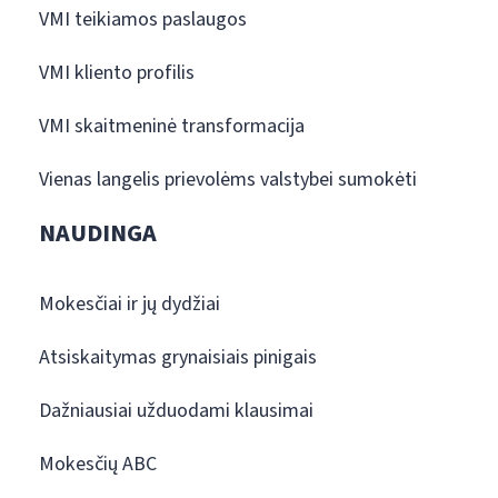
VMI teikiamos paslaugos
VMI kliento profilis
VMI skaitmeninė transformacija
Vienas langelis prievolėms valstybei sumokėti
NAUDINGA
Mokesčiai ir jų dydžiai
Atsiskaitymas grynaisiais pinigais
Dažniausiai užduodami klausimai
Mokesčių ABC