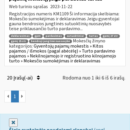
Web turinio sąrašas
2023-11-22
Registracijos numeris KM1109 Ši informacija skelbiama:
Mokesčio sumokėjimas ir deklaravimas Jeigu gyventojai
gauna bendrosios jungtinės sutuoktinių nuosavybės
teise priklausančio turto pardavimo...
deklaravimas
gpm
pardavimas
sutuoktiniai
turtas
gpmį 27 str
Mokesčių žinyno
gpmį 25 str
bendroji jungtinė nuosavybė
kategorijos:
Gyventojų pajamų mokestis » Kitos
pajamos / išmokos (pagal abėcėlę) » Turto pardavimo
pajamos » Nekilnojamojo ir registruotino kilnojamojo
turto » Mokesčio sumokėjimas ir deklaravimas
20 Įrašų(-ai)
Rodoma nuo 1 iki 6 iš 6 irašų.
1
Uždaryti