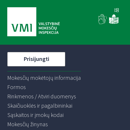
Prisijungti
Mokesčių mokėtojų informacija
Formos
Rinkmenos / Atviri duomenys
Skaičiuoklės ir pagalbininkai
Sąskaitos ir įmokų kodai
Mokesčių žinynas