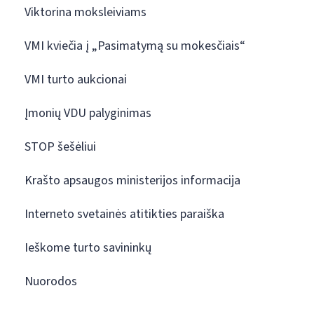
Viktorina moksleiviams
VMI kviečia į „Pasimatymą su mokesčiais“
VMI turto aukcionai
Įmonių VDU palyginimas
STOP šešėliui
Krašto apsaugos ministerijos informacija
Interneto svetainės atitikties paraiška
Ieškome turto savininkų
Nuorodos