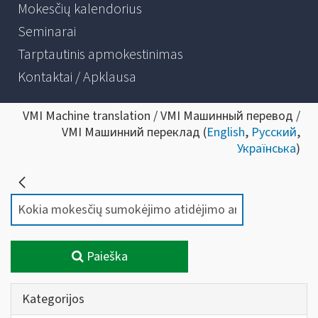
Mokesčių kalendorius
Seminarai
Tarptautinis apmokestinimas
Kontaktai / Apklausa
VMI Machine translation / VMI Машинный перевод /
VMI Машинний переклад (
English
,
Русский
,
Українська
)
Paieška
Kategorijos