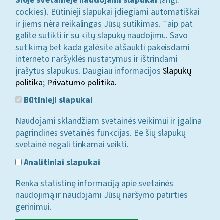
Šioje svetainėje naudojami slapukai
(angl.
cookies). Būtinieji slapukai įdiegiami automatiškai
ir jiems nėra reikalingas Jūsų sutikimas. Taip pat
galite sutikti ir su kitų slapukų naudojimu. Savo
sutikimą bet kada galėsite atšaukti pakeisdami
interneto naršyklės nustatymus ir ištrindami
įrašytus slapukus. Daugiau informacijos
Slapukų
politika
;
Privatumo politika.
Būtinieji slapukai
Naudojami sklandžiam svetainės veikimui ir įgalina
pagrindines svetainės funkcijas. Be šių slapukų
svetainė negali tinkamai veikti.
Analitiniai slapukai
Renka statistinę informaciją apie svetainės
naudojimą ir naudojami Jūsų naršymo patirties
gerinimui.