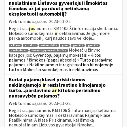
nuolatiniam Lietuvos gyventojui išmokėtos
išmokos už jai parduotą netinkamą
eksploatuoti automobilį?
Web turinio sąrašas
2023-11-22
Registraci
jos
numeris KM1105 Ši informacija skelbiama:
Mokesčio sumokėjimas
ir
deklaravimas Jeigu įmonė
perka automobilį, kurį naudos savo veikloje...
a klasė
atliekos
automobilis
gpm
gpm312
gpm313
Mokesčių žinyno
pardavimas
netauriųjų metalų laužas
kategorijos:
Gyventojų pajamų mokestis » Kitos
pajamos / išmokos (pagal abėcėlę) » Turto pardavimo
pajamos » Nekilnojamojo ir registruotino kilnojamojo
turto » Mokesčio sumokėjimas ir deklaravimas
Kuriai pajamų klasei priskiriamos
nekilnojamojo
ir
registruotino kilnojamojo
turto...pardavimo
ar
kitokio perleidimo
nuosavybėn pajamos?
Web turinio sąrašas
2023-11-22
Registracijos numeris KM1106 Ši informacija skelbiama:
Mokesčio sumokėjimas ir deklaravimas Pajamų klasė
Paaiškinimai A klasė Priskiriama, kai išmoką
nenuolatiniam Lietuvos gyventojui išmoka:...