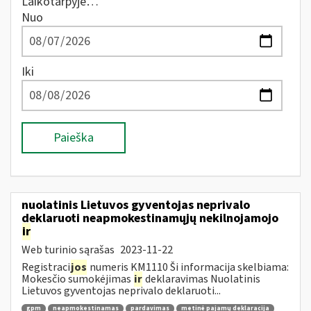
Laikotarpyje…
Nuo
Iki
Paieška
nuolatinis Lietuvos gyventojas neprivalo
deklaruoti neapmokestinamųjų nekilnojamojo
ir
Web turinio sąrašas
2023-11-22
Registraci
jos
numeris KM1110 Ši informacija skelbiama:
Mokesčio sumokėjimas
ir
deklaravimas Nuolatinis
Lietuvos gyventojas neprivalo deklaruoti...
gpm
neapmokestinamas
pardavimas
metinė pajamų deklaracija