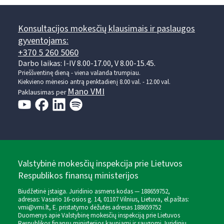
Konsultacijos mokesčių klausimais ir paslaugos
gyventojams:
+370 5 260 5060
Darbo laikas: I-IV 8.00-17.00, V 8.00-15.45.
Prieššventinę dieną - viena valanda trumpiau.
Kiekvieno mėnesio antrą penktadienį 8.00 val. - 12.00 val.
Mano VMI
Paklausimas per
Valstybinė mokesčių inspekcija prie Lietuvos
Respublikos finansų ministerijos
Biudžetinė įstaiga. Juridinio asmens kodas — 188659752,
adresas: Vasario 16-osios g. 14, 01107 Vilnius, Lietuva, el.paštas:
vmi@vmi.lt
, E. pristatymo dėžutės adresas 188659752
Duomenys apie Valstybinę mokesčių inspekciją prie Lietuvos
Respublikos finansų ministerijos kaupiami ir saugomi Juridinių