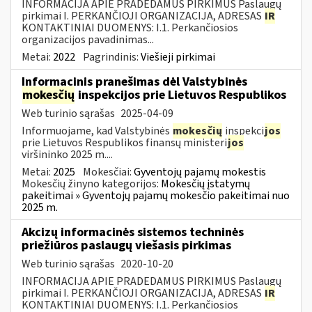
INFORMACIJA APIE PRADEDAMUS PIRKIMUS Paslaugų
pirkimai I. PERKANČIOJI ORGANIZACIJA, ADRESAS
IR
KONTAKTINIAI DUOMENYS: I.1. Perkančiosios
organizacijos pavadinimas...
Metai:
2022
Pagrindinis:
Viešieji pirkimai
Informacinis pranešimas dėl Valstybinės
mokesčių
inspekcijos prie Lietuvos Respublikos
Web turinio sąrašas
2025-04-09
Informuojame, kad Valstybinės
mokesčių
inspekci
jos
prie Lietuvos Respublikos finansų ministeri
jos
viršininko 2025 m....
Metai:
2025
Mokesčiai:
Gyventojų pajamų mokestis
Mokesčių žinyno kategorijos:
Mokesčių įstatymų
pakeitimai » Gyventojų pajamų mokesčio pakeitimai nuo
2025 m.
Akcizų informacinės sistemos techninės
priežiūros paslaugų viešasis pirkimas
Web turinio sąrašas
2020-10-20
INFORMACIJA APIE PRADEDAMUS PIRKIMUS Paslaugų
pirkimai I. PERKANČIOJI ORGANIZACIJA, ADRESAS
IR
KONTAKTINIAI DUOMENYS: I.1. Perkančiosios