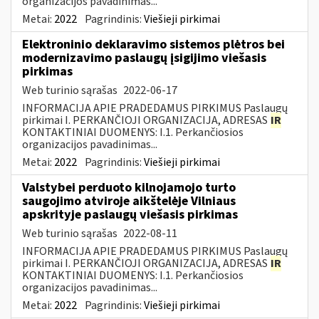
organizacijos pavadinimas...
Metai:
2022
Pagrindinis:
Viešieji pirkimai
Elektroninio deklaravimo sistemos plėtros bei
modernizavimo paslaugų įsigijimo viešasis
pirkimas
Web turinio sąrašas
2022-06-17
INFORMACIJA APIE PRADEDAMUS PIRKIMUS Paslaugų
pirkimai I. PERKANČIOJI ORGANIZACIJA, ADRESAS
IR
KONTAKTINIAI DUOMENYS: I.1. Perkančiosios
organizacijos pavadinimas...
Metai:
2022
Pagrindinis:
Viešieji pirkimai
Valstybei perduoto kilnojamojo turto
saugojimo atviroje aikštelėje Vilniaus
apskrityje paslaugų viešasis pirkimas
Web turinio sąrašas
2022-08-11
INFORMACIJA APIE PRADEDAMUS PIRKIMUS Paslaugų
pirkimai I. PERKANČIOJI ORGANIZACIJA, ADRESAS
IR
KONTAKTINIAI DUOMENYS: I.1. Perkančiosios
organizacijos pavadinimas...
Metai:
2022
Pagrindinis:
Viešieji pirkimai