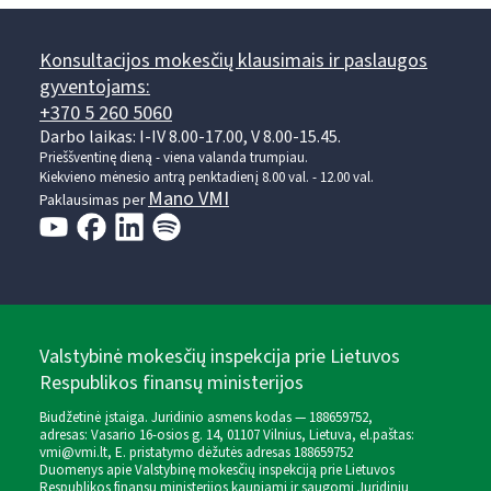
Konsultacijos mokesčių klausimais ir paslaugos
gyventojams:
+370 5 260 5060
Darbo laikas: I-IV 8.00-17.00, V 8.00-15.45.
Prieššventinę dieną - viena valanda trumpiau.
Kiekvieno mėnesio antrą penktadienį 8.00 val. - 12.00 val.
Mano VMI
Paklausimas per
Valstybinė mokesčių inspekcija prie Lietuvos
Respublikos finansų ministerijos
Biudžetinė įstaiga. Juridinio asmens kodas — 188659752,
adresas: Vasario 16-osios g. 14, 01107 Vilnius, Lietuva, el.paštas:
vmi@vmi.lt
, E. pristatymo dėžutės adresas 188659752
Duomenys apie Valstybinę mokesčių inspekciją prie Lietuvos
Respublikos finansų ministerijos kaupiami ir saugomi Juridinių