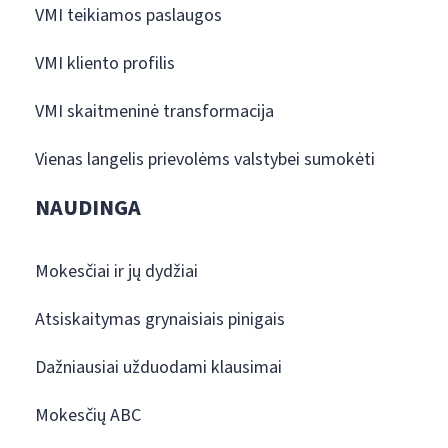
VMI teikiamos paslaugos
VMI kliento profilis
VMI skaitmeninė transformacija
Vienas langelis prievolėms valstybei sumokėti
NAUDINGA
Mokesčiai ir jų dydžiai
Atsiskaitymas grynaisiais pinigais
Dažniausiai užduodami klausimai
Mokesčių ABC