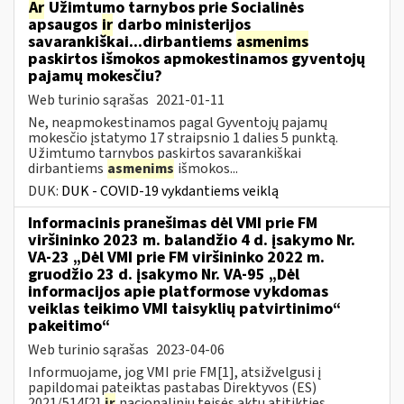
Ar
Užimtumo tarnybos prie Socialinės
apsaugos
ir
darbo ministerijos
savarankiškai...dirbantiems
asmenims
paskirtos išmokos apmokestinamos gyventojų
pajamų mokesčiu?
Web turinio sąrašas
2021-01-11
Ne, neapmokestinamos pagal Gyventojų pajamų
mokesčio įstatymo 17 straipsnio 1 dalies 5 punktą.
Užimtumo tarnybos paskirtos savarankiškai
dirbantiems
asmenims
išmokos...
DUK:
DUK - COVID-19 vykdantiems veiklą
Informacinis pranešimas dėl VMI prie FM
viršininko 2023 m. balandžio 4 d. įsakymo Nr.
VA-23 „Dėl VMI prie FM viršininko 2022 m.
gruodžio 23 d. įsakymo Nr. VA-95 „Dėl
informacijos apie platformose vykdomas
veiklas teikimo VMI taisyklių patvirtinimo“
pakeitimo“
Web turinio sąrašas
2023-04-06
Informuojame, jog VMI prie FM[1], atsižvelgusi į
papildomai pateiktas pastabas Direktyvos (ES)
2021/514[2]
ir
nacionalinių teisės aktų atitikties