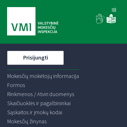
Prisijungti
Mokesčių mokėtojų informacija
Formos
Rinkmenos / Atviri duomenys
Skaičiuoklės ir pagalbininkai
Sąskaitos ir įmokų kodai
Mokesčių žinynas