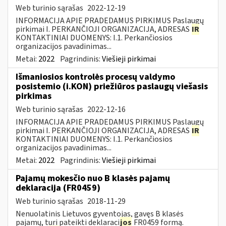
Web turinio sąrašas
2022-12-19
INFORMACIJA APIE PRADEDAMUS PIRKIMUS Paslaugų
pirkimai I. PERKANČIOJI ORGANIZACIJA, ADRESAS
IR
KONTAKTINIAI DUOMENYS: I.1. Perkančiosios
organizacijos pavadinimas...
Metai:
2022
Pagrindinis:
Viešieji pirkimai
Išmaniosios kontrolės procesų valdymo
posistemio (i.KON) priežiūros paslaugų viešasis
pirkimas
Web turinio sąrašas
2022-12-16
INFORMACIJA APIE PRADEDAMUS PIRKIMUS Paslaugų
pirkimai I. PERKANČIOJI ORGANIZACIJA, ADRESAS
IR
KONTAKTINIAI DUOMENYS: I.1. Perkančiosios
organizacijos pavadinimas...
Metai:
2022
Pagrindinis:
Viešieji pirkimai
Pajamų mokesčio nuo B klasės pajamų
deklaracija (FR0459)
Web turinio sąrašas
2018-11-29
Nenuolatinis Lietuvos gyventojas, gavęs B klasės
pajamų, turi pateikti deklaraci
jos
FR0459 formą.