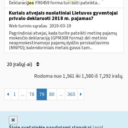
Deklaraci
jos
FR0459 forma turi būti pateikta...
Kuriais atvejais nuolatiniai Lietuvos gyventojai
privalo deklaruoti 2018 m. pajamas?
Web turinio sąrašas
2019-03-19
Pagrindiniai atvejai, kada turite pateikti metinę pajamų
mokesčio deklaraciją (GPM308 forma): dėl metinio
neapmokestinamojo pajamų dydžio perskaičiavimo
(MNPD); kalendoriniais metais gavus tam...
20 Įrašų(-ai)
Rodoma nuo 1,561 iki 1,580 iš 7,292 irašų.
1
...
78
79
80
...
365
Uždaryti
Šioje svetainėje naudojami slapukai
(angl.