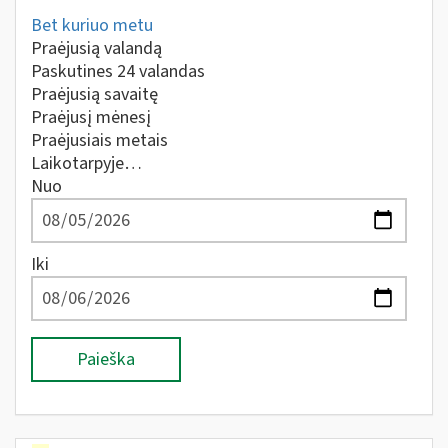
Bet kuriuo metu
Praėjusią valandą
Paskutines 24 valandas
Praėjusią savaitę
Praėjusį mėnesį
Praėjusiais metais
Laikotarpyje…
Nuo
Iki
Paieška