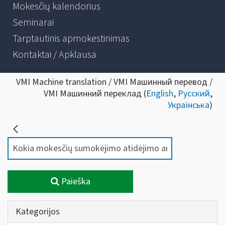
Mokesčių kalendorius
Seminarai
Tarptautinis apmokestinimas
Kontaktai / Apklausa
VMI Machine translation / VMI Машинный перевод /
VMI Машинний переклад (
English
,
Русский
,
Українська
)
Paieška
Kategorijos