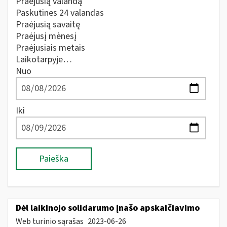
Praėjusią valandą
Paskutines 24 valandas
Praėjusią savaitę
Praėjusį mėnesį
Praėjusiais metais
Laikotarpyje…
Nuo
Iki
Paieška
Dėl laikinojo solidarumo įnašo apskaičiavimo
Web turinio sąrašas
2023-06-26