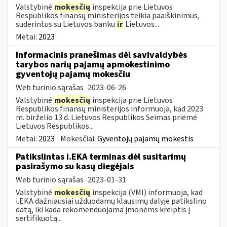
Valstybinė
mokesčių
inspekcija prie Lietuvos
Respublikos finansų ministerijos teikia paaiškinimus,
suderintus su Lietuvos banku
ir
Lietuvos...
Metai:
2023
Informacinis pranešimas dėl savivaldybės
tarybos narių pajamų apmokestinimo
gyventojų pajamų mokesčiu
Web turinio sąrašas
2023-06-26
Valstybinė
mokesčių
inspekcija prie Lietuvos
Respublikos finansų ministerijos informuoja, kad 2023
m. birželio 13 d. Lietuvos Respublikos Seimas priėmė
Lietuvos Respublikos...
Metai:
2023
Mokesčiai:
Gyventojų pajamų mokestis
Patikslintas i.EKA terminas dėl susitarimų
pasirašymo su kasų diegėjais
Web turinio sąrašas
2023-01-31
Valstybinė
mokesčių
inspekcija (VMI) informuoja, kad
i.EKA dažniausiai užduodamų klausimų dalyje patikslino
datą, iki kada rekomenduojama įmonėms kreiptis į
sertifikuotą...