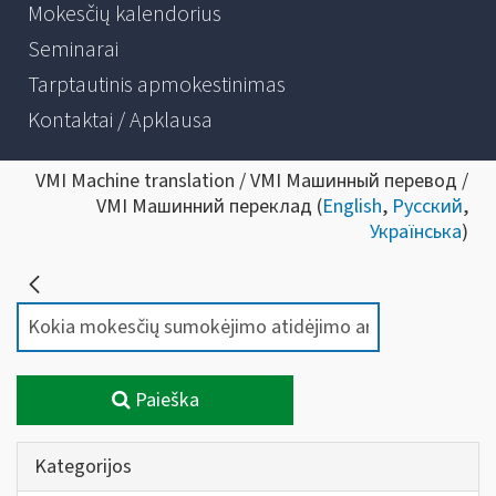
Mokesčių kalendorius
Seminarai
Tarptautinis apmokestinimas
Kontaktai / Apklausa
VMI Machine translation / VMI Машинный перевод /
VMI Машинний переклад (
English
,
Русский
,
Українська
)
Paieška
Kategorijos