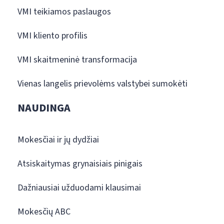
VMI teikiamos paslaugos
VMI kliento profilis
VMI skaitmeninė transformacija
Vienas langelis prievolėms valstybei sumokėti
NAUDINGA
Mokesčiai ir jų dydžiai
Atsiskaitymas grynaisiais pinigais
Dažniausiai užduodami klausimai
Mokesčių ABC