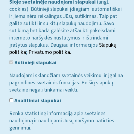
Šioje svetainėje naudojami slapukai
(angl.
cookies). Būtinieji slapukai įdiegiami automatiškai
ir jiems nėra reikalingas Jūsų sutikimas. Taip pat
galite sutikti ir su kitų slapukų naudojimu. Savo
sutikimą bet kada galėsite atšaukti pakeisdami
interneto naršyklės nustatymus ir ištrindami
įrašytus slapukus. Daugiau informacijos
Slapukų
politika
;
Privatumo politika.
Būtinieji slapukai
Naudojami sklandžiam svetainės veikimui ir įgalina
pagrindines svetainės funkcijas. Be šių slapukų
svetainė negali tinkamai veikti.
Analitiniai slapukai
Renka statistinę informaciją apie svetainės
naudojimą ir naudojami Jūsų naršymo patirties
gerinimui.