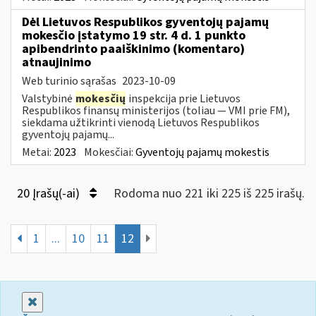
Dėl Lietuvos Respublikos gyventojų pajamų
mokesčio įstatymo 19 str. 4 d. 1 punkto
apibendrinto paaiškinimo (komentaro)
atnaujinimo
Web turinio sąrašas
2023-10-09
Valstybinė
mokesčių
inspekcija prie Lietuvos
Respublikos finansų ministerijos (toliau — VMI prie FM),
siekdama užtikrinti vienodą Lietuvos Respublikos
gyventojų pajamų...
Metai:
2023
Mokesčiai:
Gyventojų pajamų mokestis
20 Įrašų(-ai)
Rodoma nuo 221 iki 225 iš 225 irašų.
1
...
10
11
12
Uždaryti