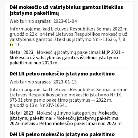
Dėl mokesčio už valstybinius gamtos išteklius
įstatymo pakeitimų
Web turinio sąrašas
2023-01-04
Informuojame, kad Lietuvos Respublikos Seimas 2022 m.
gruodžio 22 d. priėmė Lietuvos Respublikos mokesčio už
valstybinius gamtos išteklius įstatymo Nr. I-1163 6, 7, 8
ir
11...
Metai:
2023
Mokesčių įstatymų pakeitimai:
MĮP 2021 »
Mokesčio už valstybinius gamtos išteklius įstatymo
pakeitimai nuo 2023 m.
Dėl LR pelno mokesčio įstatymo pakeitimo
Web turinio sąrašas
2023-01-13
Informuojame, kad Lietuvos Respublikos Seimas priėmė
Lietuvos Respublikos pelno mokesčio įstatymo Nr. IX-
675 31 straipsnio pakeitimo įstatymus — 2022 m.
gruodžio 13 d. Nr. XIV-1664...
Metai:
2023
Mokesčių žinyno kategorijos:
Mokesčių
įstatymų pakeitimai » Mokesčių įstatymų pakeitimai
2023 metais » Pelno mokesčio pakeitimai nuo 2023 m.
Dėl LR pelno mokesčio įstatymo pakeitimo