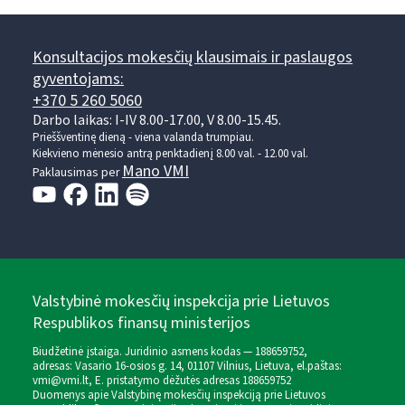
Konsultacijos mokesčių klausimais ir paslaugos
gyventojams:
+370 5 260 5060
Darbo laikas: I-IV 8.00-17.00, V 8.00-15.45.
Prieššventinę dieną - viena valanda trumpiau.
Kiekvieno mėnesio antrą penktadienį 8.00 val. - 12.00 val.
Mano VMI
Paklausimas per
Valstybinė mokesčių inspekcija prie Lietuvos
Respublikos finansų ministerijos
Biudžetinė įstaiga. Juridinio asmens kodas — 188659752,
adresas: Vasario 16-osios g. 14, 01107 Vilnius, Lietuva, el.paštas:
vmi@vmi.lt
, E. pristatymo dėžutės adresas 188659752
Duomenys apie Valstybinę mokesčių inspekciją prie Lietuvos