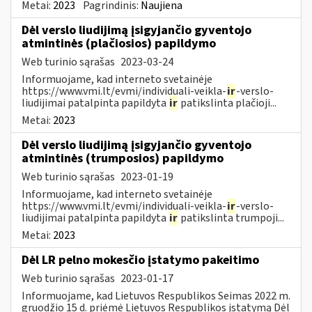
Metai:
2023
Pagrindinis:
Naujiena
Dėl verslo liudijimą įsigyjančio gyventojo
atmintinės (plačiosios) papildymo
Web turinio sąrašas
2023-03-24
Informuojame, kad interneto svetainėje
https://www.vmi.lt/evmi/individuali-veikla-
ir
-verslo-
liudijimai patalpinta papildyta
ir
patikslinta plačioji...
Metai:
2023
Dėl verslo liudijimą įsigyjančio gyventojo
atmintinės (trumposios) papildymo
Web turinio sąrašas
2023-01-19
Informuojame, kad interneto svetainėje
https://www.vmi.lt/evmi/individuali-veikla-
ir
-verslo-
liudijimai patalpinta papildyta
ir
patikslinta trumpoji...
Metai:
2023
Dėl LR pelno mokesčio įstatymo pakeitimo
Web turinio sąrašas
2023-01-17
Informuojame, kad Lietuvos Respublikos Seimas 2022 m.
gruodžio 15 d. priėmė Lietuvos Respublikos įstatymą Dėl