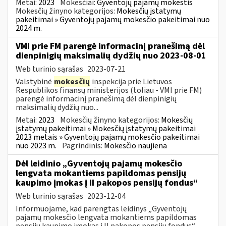
Metai:
2023
Mokesčiai:
Gyventojų pajamų mokestis
Mokesčių žinyno kategorijos:
Mokesčių įstatymų
pakeitimai » Gyventojų pajamų mokesčio pakeitimai nuo
2024 m.
VMI prie FM parengė informacinį pranešimą dėl
dienpinigių maksimalių dydžių nuo 2023-08-01
Web turinio sąrašas
2023-07-21
Valstybinė
mokesčių
inspekcija prie Lietuvos
Respublikos finansų ministerijos (toliau - VMI prie FM)
parengė informacinį pranešimą dėl dienpinigių
maksimalių dydžių nuo...
Metai:
2023
Mokesčių žinyno kategorijos:
Mokesčių
įstatymų pakeitimai » Mokesčių įstatymų pakeitimai
2023 metais » Gyventojų pajamų mokesčio pakeitimai
nuo 2023 m.
Pagrindinis:
Mokesčio naujiena
Dėl leidinio „Gyventojų pajamų mokesčio
lengvata mokantiems papildomas pensijų
kaupimo įmokas į II pakopos pensijų fondus“
Web turinio sąrašas
2023-12-04
Informuojame, kad parengtas leidinys „Gyventojų
pajamų mokesčio lengvata mokantiems papildomas
pensijų kaupimo įmokas į II pakopos pensijų fondus“