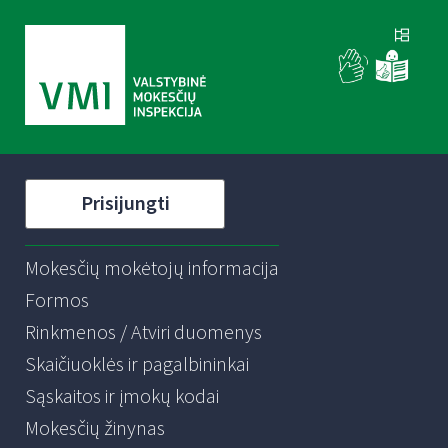
Prisijungti
Mokesčių mokėtojų informacija
Formos
Rinkmenos / Atviri duomenys
Skaičiuoklės ir pagalbininkai
Sąskaitos ir įmokų kodai
Mokesčių žinynas