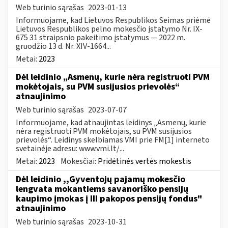
Web turinio sąrašas
2023-01-13
Informuojame, kad Lietuvos Respublikos Seimas priėmė
Lietuvos Respublikos pelno mokesčio įstatymo Nr. IX-
675 31 straipsnio pakeitimo įstatymus — 2022 m.
gruodžio 13 d. Nr. XIV-1664...
Metai:
2023
Dėl leidinio „Asmenų, kurie nėra registruoti PVM
mokėtojais, su PVM susijusios prievolės“
atnaujinimo
Web turinio sąrašas
2023-07-07
Informuojame, kad atnaujintas leidinys „Asmenų, kurie
nėra registruoti PVM mokėtojais, su PVM susijusios
prievolės“. Leidinys skelbiamas VMI prie FM[1] interneto
svetainėje adresu: www.vmi.lt/...
Metai:
2023
Mokesčiai:
Pridėtinės vertės mokestis
Dėl leidinio ,,Gyventojų pajamų mokesčio
lengvata mokantiems savanoriško pensijų
kaupimo įmokas į III pakopos pensijų fondus"
atnaujinimo
Web turinio sąrašas
2023-10-31