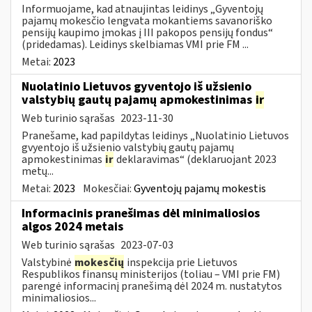
Informuojame, kad atnaujintas leidinys „Gyventojų
pajamų mokesčio lengvata mokantiems savanoriško
pensijų kaupimo įmokas į III pakopos pensijų fondus“
(pridedamas). Leidinys skelbiamas VMI prie FM ...
Metai:
2023
Nuolatinio Lietuvos gyventojo iš užsienio
valstybių gautų pajamų apmokestinimas
ir
Web turinio sąrašas
2023-11-30
Pranešame, kad papildytas leidinys „Nuolatinio Lietuvos
gvyentojo iš užsienio valstybių gautų pajamų
apmokestinimas
ir
deklaravimas“ (deklaruojant 2023
metų...
Metai:
2023
Mokesčiai:
Gyventojų pajamų mokestis
Informacinis pranešimas dėl minimaliosios
algos 2024 metais
Web turinio sąrašas
2023-07-03
Valstybinė
mokesčių
inspekcija prie Lietuvos
Respublikos finansų ministerijos (toliau – VMI prie FM)
parengė informacinį pranešimą dėl 2024 m. nustatytos
minimaliosios...