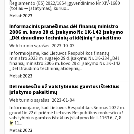
Reglamento (ES) 2022/1854 įgyvendinimo Nr. XIV-1680
(toliau — Įstatymas), kuriuo...
Metai:
2023
Informacinis pranešimas dėl finansų ministro
2006 m. kovo 29 d. įsakymo Nr. 1K-142 įsakymo
„Dėl draudimo techninių atidėjinių“ pakeitimo
Web turinio sąrašas
2023-10-03
Informuojame, kad Lietuvos Respublikos finansų
ministro 2023 m. rugsėjo 29 d. įsakymu Nr. 1K-334 „Dėl
finansų ministro 2006 m. kovo 29 d. įsakymo Nr. 1K-142
„Dėl Draudimo techninių atidėjinių...
Metai:
2023
Dėl mokesčio už valstybinius gamtos išteklius
įstatymo pakeitimų
Web turinio sąrašas
2023-01-04
Informuojame, kad Lietuvos Respublikos Seimas 2022 m.
gruodžio 22 d. priėmė Lietuvos Respublikos mokesčio už
valstybinius gamtos išteklius įstatymo Nr. I-1163 6, 7, 8
ir
11...
Metai:
2023