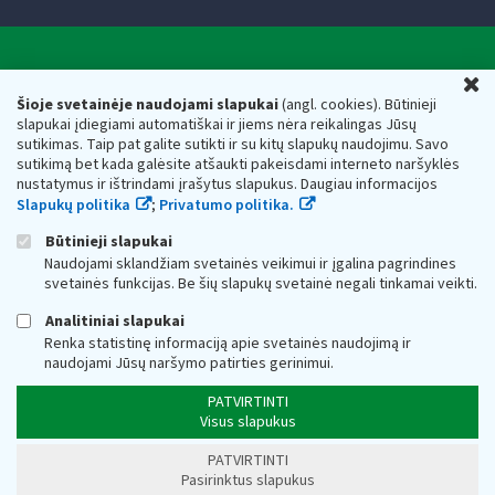
Valstybinė mokesčių inspekcija prie Lietuvos
U
Respublikos finansų ministerijos
Šioje svetainėje naudojami slapukai
(angl. cookies). Būtinieji
slapukai įdiegiami automatiškai ir jiems nėra reikalingas Jūsų
Biudžetinė įstaiga. Juridinio asmens kodas — 188659752,
sutikimas. Taip pat galite sutikti ir su kitų slapukų naudojimu. Savo
adresas: Vasario 16-osios g. 14, 01107 Vilnius, Lietuva, el.paštas:
sutikimą bet kada galėsite atšaukti pakeisdami interneto naršyklės
vmi@vmi.lt
, E. pristatymo dėžutės adresas 188659752
nustatymus ir ištrindami įrašytus slapukus. Daugiau informacijos
Duomenys apie Valstybinę mokesčių inspekciją prie Lietuvos
Slapukų politika
;
Privatumo politika.
Respublikos finansų ministerijos kaupiami ir saugomi Juridinių
asmenų registre
Būtinieji slapukai
Naudojami sklandžiam svetainės veikimui ir įgalina pagrindines
svetainės funkcijas. Be šių slapukų svetainė negali tinkamai veikti.
Analitiniai slapukai
Renka statistinę informaciją apie svetainės naudojimą ir
naudojami Jūsų naršymo patirties gerinimui.
PATVIRTINTI
Visus slapukus
PATVIRTINTI
Pasirinktus slapukus