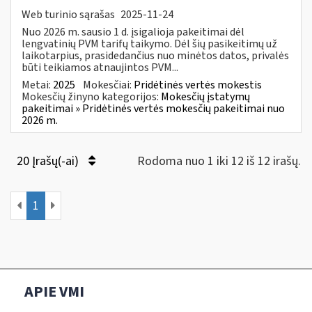
Web turinio sąrašas
2025-11-24
Nuo 2026 m. sausio 1 d. įsigalioja pakeitimai dėl
lengvatinių PVM tarifų taikymo. Dėl šių pasikeitimų už
laikotarpius, prasidedančius nuo minėtos datos, privalės
būti teikiamos atnaujintos PVM...
Metai:
2025
Mokesčiai:
Pridėtinės vertės mokestis
Mokesčių žinyno kategorijos:
Mokesčių įstatymų
pakeitimai » Pridėtinės vertės mokesčių pakeitimai nuo
2026 m.
20 Įrašų(-ai)
Rodoma nuo 1 iki 12 iš 12 irašų.
1
APIE VMI