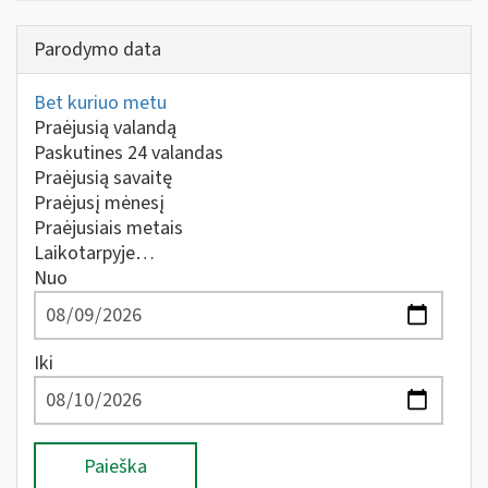
Parodymo data
Bet kuriuo metu
Praėjusią valandą
Paskutines 24 valandas
Praėjusią savaitę
Praėjusį mėnesį
Praėjusiais metais
Laikotarpyje…
Nuo
Iki
Paieška