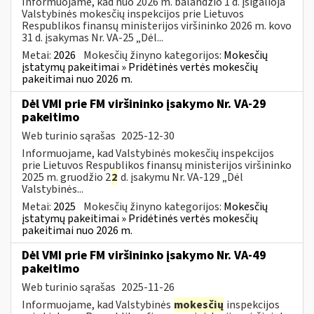
Informuojame, kad nuo 2026 m. balandžio 1 d. įsigalioja
Valstybinės mokesčių inspekcijos prie Lietuvos
Respublikos finansų ministerijos viršininko 2026 m. kovo
31 d. įsakymas Nr. VA-25 „Dėl...
Metai:
2026
Mokesčių žinyno kategorijos:
Mokesčių
įstatymų pakeitimai » Pridėtinės vertės mokesčių
pakeitimai nuo 2026 m.
Dėl VMI prie FM viršininko įsakymo Nr. VA-29
pakeitimo
Web turinio sąrašas
2025-12-30
Informuojame, kad Valstybinės mokesčių inspekcijos
prie Lietuvos Respublikos finansų ministerijos viršininko
2025 m. gruodžio 2
2
d. įsakymu Nr. VA-129 „Dėl
Valstybinės...
Metai:
2025
Mokesčių žinyno kategorijos:
Mokesčių
įstatymų pakeitimai » Pridėtinės vertės mokesčių
pakeitimai nuo 2026 m.
Dėl VMI prie FM viršininko įsakymo Nr. VA-49
pakeitimo
Web turinio sąrašas
2025-11-26
Informuojame, kad Valstybinės
mokesčių
inspekcijos