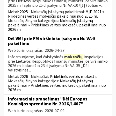
prie Lietuvos Respublikos finansų ministerijos viršininko
2025 m. lapkričio 25 d. įsakymu Nr. VA-107[1] (toliau –...
Metai:
2025
Mokesčių įstatymų pakeitimai:
MĮP 2021 »
Pridėtinės vertės mokesčio pakeitimai nuo 2025 m.
Mokesčių žinyno kategorijos:
Mokesčių įstatymų
pakeitimai » Pridėtinės vertės mokesčių pakeitimai nuo
2026 m.
Dėl VMI prie FM viršininko įsakymo Nr. VA-5
pakeitimo
Web turinio sąrašas
2026-04-27
Informuojame, kad Valstybinės
mokesčių
inspekcijos
prie Lietuvos Respublikos finansų ministerijos viršininko
2026 m. balandžio 23 d. įsakymu Nr. VA-35 „Dėl
Valstybinės...
Metai:
2026
Mokesčiai:
Pridėtinės vertės mokestis
Mokesčių žinyno kategorijos:
Mokesčių įstatymų
pakeitimai » Pridėtinės vertės mokesčių pakeitimai nuo
2026 m.
Informacinis pranešimas "Dėl Europos
Komisijos sprendimo Nr. 2026/1407"
Web turinio sąrašas
2026-07-09