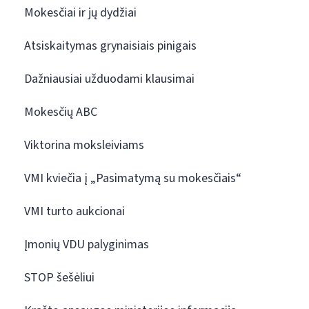
Mokesčiai ir jų dydžiai
Atsiskaitymas grynaisiais pinigais
Dažniausiai užduodami klausimai
Mokesčių ABC
Viktorina moksleiviams
VMI kviečia į „Pasimatymą su mokesčiais“
VMI turto aukcionai
Įmonių VDU palyginimas
STOP šešėliui