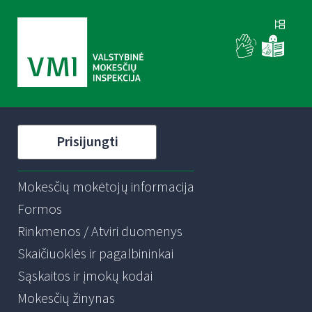
Prisijungti
Mokesčių mokėtojų informacija
Formos
Rinkmenos / Atviri duomenys
Skaičiuoklės ir pagalbininkai
Sąskaitos ir įmokų kodai
Mokesčių žinynas