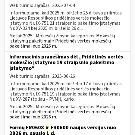
Web turinio sąrašas
2025-07-04
Informuojame, kad 2025 m. birželio 25 d. buvo priimtas
Lietuvos Respublikos pridėtinės vertės mokesčio
įstatymo Nr. IX-751 21 straipsnio pakeitimo įstatymas
Nr. XV-324 bei 2025 m. birželio 26 d....
Metai:
2025
Mokesčių žinyno kategorijos:
Mokesčių
įstatymų pakeitimai » Pridėtinės vertės mokesčių
pakeitimai nuo 2026 m.
Informacinis pranešimas dėl „Pridėtinės vertės
mokesčio įstatymo 19 straipsnio pakeitimo
įstatymo“
Web turinio sąrašas
2025-06-26
Informuojame, kad 2025 m. birželio 17 d. buvo priimtas
Lietuvos Respublikos pridėtinės vertės mokesčio
įstatymo Nr. IX-751 19 straipsnio pakeitimo įstatymas
Nr. XV-287 (toliau – PVMĮ), kurio...
Metai:
2025
Mokesčių žinyno kategorijos:
Mokesčių
įstatymų pakeitimai » Pridėtinės vertės mokesčių
pakeitimai nuo 2026 m.
Formų FR0608
ir
FR0600 naujos versijos nuo
2026 m. sausio 1 d.