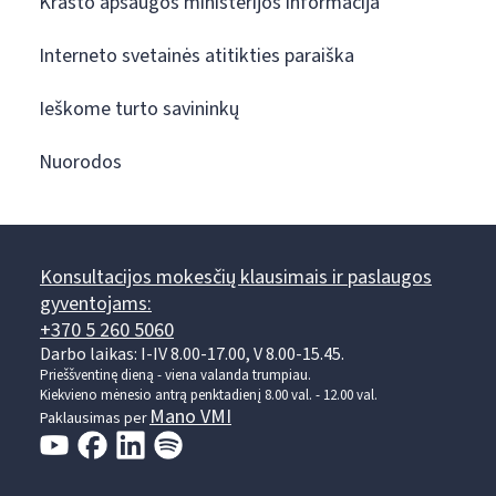
Krašto apsaugos ministerijos informacija
Interneto svetainės atitikties paraiška
Ieškome turto savininkų
Nuorodos
Konsultacijos mokesčių klausimais ir paslaugos
gyventojams:
+370 5 260 5060
Darbo laikas: I-IV 8.00-17.00, V 8.00-15.45.
Prieššventinę dieną - viena valanda trumpiau.
Kiekvieno mėnesio antrą penktadienį 8.00 val. - 12.00 val.
Mano VMI
Paklausimas per