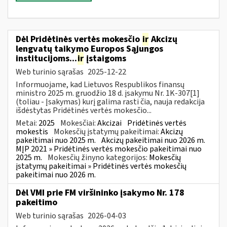
Dėl Pridėtinės vertės mokesčio
ir
Akcizų
lengvatų taikymo Europos Sąjungos
institucijoms...
ir
įstaigoms
Web turinio sąrašas
2025-12-22
Informuojame, kad Lietuvos Respublikos finansų
ministro 2025 m. gruodžio 18 d. įsakymu Nr. 1K-307[1]
(toliau - Įsakymas) kurį galima rasti čia, nauja redakcija
išdėstytas Pridėtinės vertės mokesčio...
Metai:
2025
Mokesčiai:
Akcizai
Pridėtinės vertės
mokestis
Mokesčių įstatymų pakeitimai:
Akcizų
pakeitimai nuo 2025 m.
Akcizų pakeitimai nuo 2026 m.
MĮP 2021 » Pridėtinės vertės mokesčio pakeitimai nuo
2025 m.
Mokesčių žinyno kategorijos:
Mokesčių
įstatymų pakeitimai » Pridėtinės vertės mokesčių
pakeitimai nuo 2026 m.
Dėl VMI prie FM viršininko įsakymo Nr. 178
pakeitimo
Web turinio sąrašas
2026-04-03