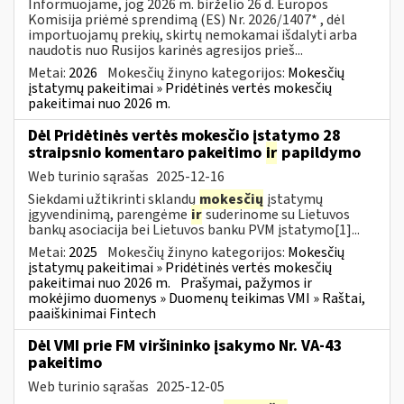
Informuojame, jog 2026 m. birželio 26 d. Europos
Komisija priėmė sprendimą (ES) Nr. 2026/1407* , dėl
importuojamų prekių, skirtų nemokamai išdalyti arba
naudotis nuo Rusijos karinės agresijos prieš...
Metai:
2026
Mokesčių žinyno kategorijos:
Mokesčių
įstatymų pakeitimai » Pridėtinės vertės mokesčių
pakeitimai nuo 2026 m.
Dėl Pridėtinės vertės mokesčio įstatymo 28
straipsnio komentaro pakeitimo
ir
papildymo
Web turinio sąrašas
2025-12-16
Siekdami užtikrinti sklandų
mokesčių
įstatymų
įgyvendinimą, parengėme
ir
suderinome su Lietuvos
bankų asociacija bei Lietuvos banku PVM įstatymo[1]...
Metai:
2025
Mokesčių žinyno kategorijos:
Mokesčių
įstatymų pakeitimai » Pridėtinės vertės mokesčių
pakeitimai nuo 2026 m.
Prašymai, pažymos ir
mokėjimo duomenys » Duomenų teikimas VMI » Raštai,
paaiškinimai Fintech
Dėl VMI prie FM viršininko įsakymo Nr. VA-43
pakeitimo
Web turinio sąrašas
2025-12-05