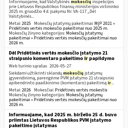
Informuojame, kad Valstybinės
mokesčių
inspekcijos
prie Lietuvos Respublikos finansų ministerijos viršininko
2025 m. gruodžio 4 d. įsakymu Nr. VA-117 „Dėl
Valstybinės...
Metai:
2025
Mokesčių įstatymų pakeitimai:
MĮP 2021 »
Pridėtinės vertės mokesčio pakeitimai nuo 2025 m.
Mokesčių žinyno kategorijos:
Mokesčių įstatymų
pakeitimai » Pridėtinės vertės mokesčių pakeitimai nuo
2026 m.
Dėl Pridėtinės vertės mokesčio įstatymo 21
straipsnio komentaro pakeitimo
ir
papildymo
Web turinio sąrašas
2026-05-27
Siekdami užtikrinti sklandų
mokesčių
įstatymų
įgyvendinimą, parengėme PVM įstatymo 21 straipsnio
apibendrinto paaiškinimo (komentaro) pakeitimą
ir
...
Metai:
2026
Mokesčiai:
Pridėtinės vertės mokestis
Mokesčių žinyno kategorijos:
Mokesčių įstatymų
pakeitimai » Pridėtinės vertės mokesčių pakeitimai nuo
2026 m.
Informuojame, kad 2025 m. birželio 25 d. buvo
priimtas Lietuvos Respublikos PVM įstatymo
pakeitimo įstatymas