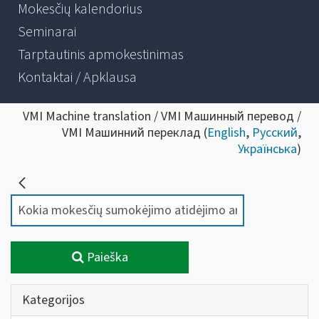
Mokesčių kalendorius
Seminarai
Tarptautinis apmokestinimas
Kontaktai / Apklausa
VMI Machine translation / VMI Машинный перевод /
VMI Машинний переклад (
English
,
Русский
,
Українська
)
Paieška
Kategorijos